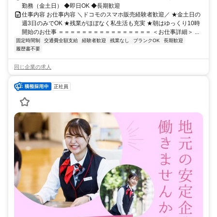
勤務（金土日） ◆即日OK ◆長期歓迎
仕事内容 お仕事内容 ＼ドコモのスマホ販売経験者歓迎／ ★金土日の
週3日のみでOK ★残業がほぼなく私生活も充実 ★朝はゆっくり10時
開始のお仕事 ＝＝＝＝＝＝＝＝＝＝＝＝＝＝＝＝ ＜お仕事詳細＞ ...
固定時間制
交通費全額支給
経験者歓迎
残業なし
ブランクOK
長期歓迎
履歴書不要
同じ企業の求人
正社員