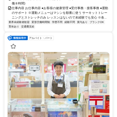
働８時間)
仕事内容 お仕事内容 ●お客様の健康管理 ●受付事務・接客事務 ●運動
のサポート ※運動メニューはマシンを順番に使う サーキットトレー
ニングとストレッチのみ レッスンはないので未経験でも安心 ※各...
業界未経験者歓迎
変形労働時間制
学歴不問
経験不問
賞与あり
ブランクOK
育休あり
交通費支給
アルバイト・パート