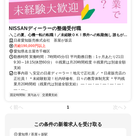
NISSANディーラーの整備受付職
.＼この夏、心機一転の転職！／未経験ＯＫ！県外への転勤無し 誰もが知
る安心な会社！年間休日115日！
日産愛知販売株式会社 茶屋が坂店
月給190,000円以上
愛知県名古屋市千種区
勤務時間 実働時間：7時間45分/日 平均勤務日数：1ヶ月あたり21日
9:30～18:15(休憩60分） ※残業は月20時間程度 ※残業代は別途全額
支給
仕事内容 ＼安定の日産ディーラー！地元で正社員 ／ ＊日産販売店の
正社員！ ＊未経験歓迎！社内研修有、日々の教育体制充実 ＊平均残
業月20時間程（残業代は別途全額支給） ―・―・―・―・―・―・
―・―...
固定時間制
賞与あり
交通費支給
前へ
次へ
1
この条件の新着求人を受け取る
愛知県 / 茶屋ヶ坂駅