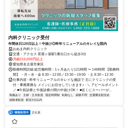
内科クリニック受付
年間休日120日以上！中抜け◎昨年リニューアルのキレイな院内
おぬま内科クリニック
交通・アクセス 茶屋ヶ坂駅1番出口から徒歩3分
月給210,000円以上
愛知県名古屋市東区
勤務時間詳細 総労働時間：1ヶ月あたり121時間 〜 146時間 【勤務時
間】 ・月～水・金 8:30～12:00／15:30～19:00 ・土 8:30～12:30
仕事内容 - 昨年リニューアルのキレイな施設で 主にクリニックの受
付・事務業務を メインにお任せしていきます♪ - ＼ アピールポイント
／ ■午前診療と午後診療の間の中抜けOK！ ■近くにスーパーが...
制服あり
主婦・主夫歓迎
固定時間制
転勤なし
経験不問
交通費全額支給
経験者歓迎
駅近5分以内
正社員