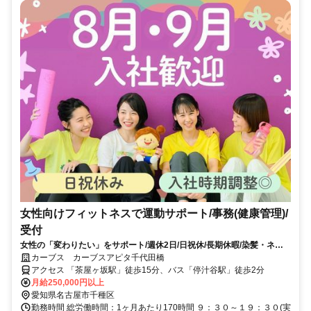
女性向けフィットネスで運動サポート/事務(健康管理)/
受付
女性の「変わりたい」をサポート/週休2日/日祝休/長期休暇/染髪・ネイ
ルOK※規定内
カーブス カーブスアピタ千代田橋
アクセス 「茶屋ヶ坂駅」徒歩15分、バス「停汁谷駅」徒歩2分
月給250,000円以上
愛知県名古屋市千種区
勤務時間 総労働時間：1ヶ月あたり170時間 ９：３０～１９：３０(実