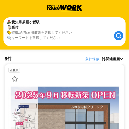
愛知県
茶屋ヶ坂駅
受付
特徴/給与/雇用形態を選択してください
キーワードを選択してください
6件
条件保存
関連度順
正社員