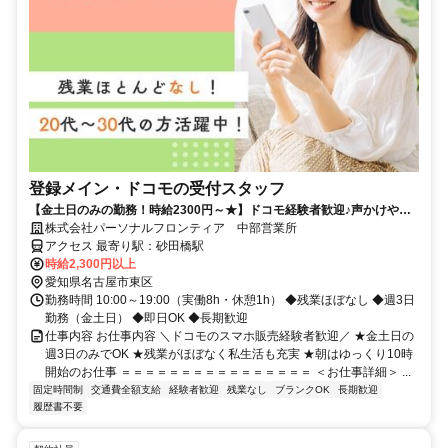
登録メイン・ドコモの受付スタッフ
【金土日のみの勤務！時給2300円～★】ドコモ経験者歓迎♪声かけやク
ロージングはナシ！
株式会社パーソナルフロンティア 中部営業所
アクセス 最寄り駅：砂田橋駅
時給2,300円以上
愛知県名古屋市東区
勤務時間 10:00～19:00（実働8h・休憩1h） ◆残業ほぼなし ◆週3日
勤務（金土日） ◆即日OK ◆長期歓迎
仕事内容 お仕事内容 ＼ドコモのスマホ販売経験者歓迎／ ★金土日の
週3日のみでOK ★残業がほぼなく私生活も充実 ★朝はゆっくり10時
開始のお仕事 ＝＝＝＝＝＝＝＝＝＝＝＝＝＝＝＝ ＜お仕事詳細＞ ...
固定時間制
交通費全額支給
経験者歓迎
残業なし
ブランクOK
長期歓迎
履歴書不要