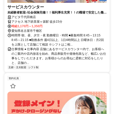
サービスカウンター
未経験者歓迎♪社会保険完備！！福利厚生充実！！の職場で安定した働き
方を★
アピタ千代田橋店
アクセス 地下鉄茶屋ヶ坂駅 徒歩15分
時給1,170円～1,350円
愛知県名古屋市千種区
時間帯 朝、昼、夕方・夜 勤務曜日・時間 ■募集時間 8:45～13:15
8:45～21:15 ■勤務条件 週4日以上、1日4時間以上 日曜休日：月2回
を上限として店舗にて相談 ※シフトはご相...
仕事情報 ● 仕事内容 店舗にあるサービスカウンター内で、お客様へ
のご案内や店内放送を始め、商品券販売や進物包装など、幅広いお仕
事をしていただきます。お客様からのお尋ねに柔軟に対応をしたり
と、店舗の...
主婦・主夫歓迎
シフト制
契約社員