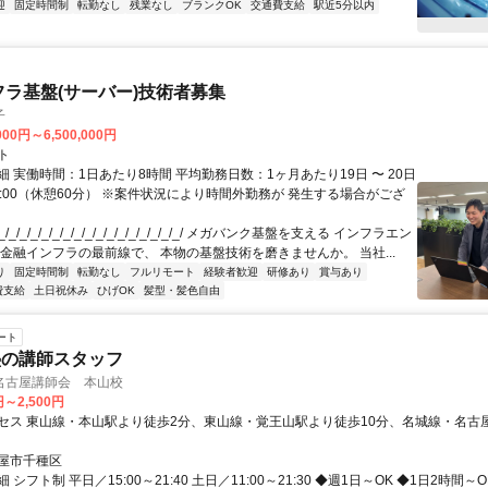
迎
固定時間制
転勤なし
残業なし
ブランクOK
交通費支給
駅近5分以内
フラ基盤(サーバー)技術者募集
子
000円～6,500,000円
ト
 実働時間：1日あたり8時間 平均勤務日数：1ヶ月あたり19日 〜 20日
18:00（休憩60分） ※案件状況により時間外勤務が 発生する場合がござ
/_/_/_/_/_/_/_/_/_/_/_/_/_/_/_/_/ メガバンク基盤を支える インフラエン
 金融インフラの最前線で、 本物の基盤技術を磨きませんか。 当社...
り
固定時間制
転勤なし
フルリモート
経験者歓迎
研修あり
賞与あり
費支給
土日祝休み
ひげOK
髪型・髪色自由
ート
塾の講師スタッフ
名古屋講師会 本山校
円～2,500円
セス 東山線・本山駅より徒歩2分、東山線・覚王山駅より徒歩10分、名城線・名古
屋市千種区
シフト制 平日／15:00～21:40 土日／11:00～21:30 ◆週1日～OK ◆1日2時間～