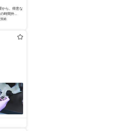
理から、得意な
時間外...
費支給