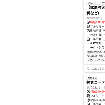
アルバイト・パ
【家庭教師
科など)
家庭教師のト
時給1,800
フルリモー
勤務時間 
整が可能で
仕事内容 
のPOINT
ーク・副業も
週1日からOK
学生歓迎
転勤
ブランクOK
交
同じ企業の求人
業務委託
探究コー
株式会社ミエ
月給200,0
フルリモー
勤務時間詳細
仕事内容 