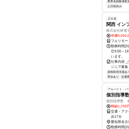
業界未経験者歓
土日祝休み
正社員
関西 イン
株式会社林電
年俸5,500,
フルリモー
勤務時間詳細
⏰9:00～
います。
仕事内容 _/_
ジニア募集
資格取得支援あ
育休あり
交通
アルバイト・パ
個別指導
個別指導塾 
時給1,700
交通・アク
歩17分
愛知県名古
勤務時間詳細 