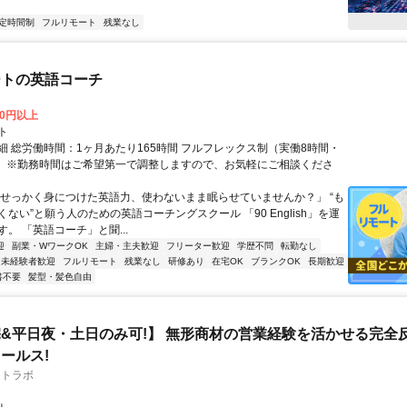
定時間制
フルリモート
残業なし
ートの英語コーチ
00円以上
ト
細 総労働時間：1ヶ月あたり165時間 フルフレックス制（実働8時間・
） ※勤務時間はご希望第一で調整しますので、お気軽にご相談くださ
「せっかく身につけた英語力、使わないまま眠らせていませんか？」 “も
ない”と願う人のための英語コーチングスクール 「90 English」を運
。 「英語コーチ」と聞...
迎
副業・WワークOK
主婦・主夫歓迎
フリーター歓迎
学歴不問
転勤なし
未経験者歓迎
フルリモート
残業なし
研修あり
在宅OK
ブランクOK
長期歓迎
書不要
髪型・髪色自由
&平日夜・土日のみ可!】 無形商材の営業経験を活かせる完全
ールス!
フトラボ