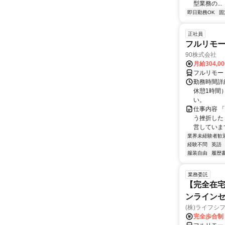
型業務の...
即日勤務OK
固
正社員
フルリモ
90株式会社
月給304,0
フルリモー
勤務時間詳
休憩1時間
い。
仕事内容 
う挫折したく
営しています
業界未経験者歓
経験不問
英語
服装自由
履歴
業務委託
【完全在宅
ンラインセ
(株)ライフシ
完全歩合制