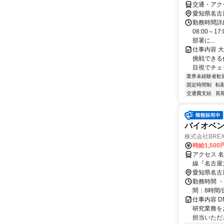
交通・アク
愛知県名古
勤務時間詳細
08:00～1
部署に...
仕事内容 
挑戦できる
目視でチェッ
業界未経験者歓
固定時間制
転
交通費支給
長
バイオベン
株式会社BREX
時給1,500
アクセス 
線『名古屋
愛知県名古
勤務時間 ・
間：8時間/
仕事内容 
研究業務を
担当いただき