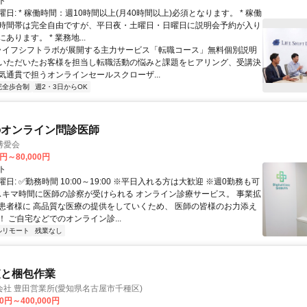
ト
日: * 稼働時間：週10時間以上(月40時間以上)必須となります。 * 稼働
時間帯は完全自由ですが、平日夜・土曜日・日曜日に説明会予約が入り
あります。 * 業務地...
 ライフシフトラボが展開する主力サービス「転職コース」無料個別説明
いただいたお客様を担当し転職活動の悩みと課題をヒアリング、受講決
気通貫で担うオンラインセールスクローザ...
完全歩合制
週2・3日からOK
のオンライン問診医師
博愛会
0円～80,000円
ト
日: ✅勤務時間 10:00～19:00 ※平日入れる方は大歓迎 ※週0勤務も可
 スキマ時間に医師の診察が受けられる オンライン診療サービス。 事業拡
患者様に 高品質な医療の提供をしていくため、 医師の皆様のお力添え
 ご自宅などでのオンライン診...
ルリモート
残業なし
査と梱包作業
社 豊田営業所(愛知県名古屋市千種区)
00円～400,000円