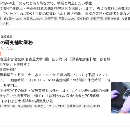
平日のみや土日のみなども可能なので、学業と両立したい学生...
小学校4年生以上・中高生対象の個別指導講師をお願いします。 教える教科は英数国
していただければOK！生徒の指導レベルも選択可能。 ※採点業務や保護者対応などの
迎
週1日からOK
土日祝のみOK
学歴不問
平日のみOK
学生歓迎
経験不問
経験者歓迎
交通
フト制
派遣社員
での研究補助業務
A Advan
円
名古屋市営名城線 名古屋大学3番口徒歩約1分 【勤務地詳細】地下鉄名城
大学駅』下車後すぐ
屋市千種区
・勤務曜日：月※・火・水※・木・金 注釈内容については下記コメント
。 ・勤務時間： [1] 10:00～16:00 実働時間：5時間/日 休憩時間：1時
：月平均1...
大学研究室での解析・実験業務をお任せします ：メタン酸化細菌の分離
株を用いた培養実験（40％） ：試料からのDNA抽出とPCR解析
：イネおよび土壌試料の調整及び化...
迎
学歴不問
固定時間制
転勤なし
ブランクOK
交通費支給
駅近5分以内