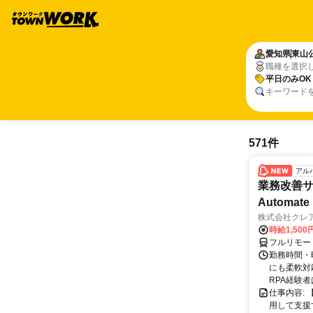
愛知県
東山
職種を選択
平日のみOK
キーワード
571件
アル
業務改善サポ
Automate 
株式会社クレ
時給1,500
フルリモー
勤務時間・曜
にも柔軟対応
RPA経験者
仕事内容:
用して支援する