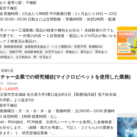
セス 最寄り駅：千種駅
屋市千種区
 実働時間：1日あたり8時間 平均勤務日数：1ヶ月あたり18日 〜 22日
7:00 20:00～05:00 日勤または交替勤務 ・実働8時間 ・休憩1時間 ・配属
大手メーカー工場勤務♪ 製品の検査や梱包をお任せ！ 未経験者の方でも
作業です。 ー 作業の内容 ー 1.目視検査 ・製品にキズや凹みが無いかを
ク 2.検査済み製品の...
迎
無期雇用派遣
資格取得支援あり
バイク通勤OK
学歴不問
車通勤OK
勤なし
経験不問
未経験者歓迎
住宅手当あり
研修あり
賞与あり
育休あり
期休暇あり
土日祝休み
寮・社宅あり
派遣社員
チャー企業での研究補佐(マイクロピペットを使用した業務)
A Advan
円～1,600円
名古屋市営名城線 名古屋大学3番口徒歩約1分 【勤務地詳細】地下鉄名城
大学駅』より徒歩5分
屋市千種区
勤務曜日：月・火・水・木・金 ・勤務時間： [1] 09:00～18:00 実働時
日 休憩時間：1時間 残業時間：なし
DNA・RNA抽出、PCR検査、次世代シーケンサーを使用した各種検査・
お任せします。 （経験・能力を考慮し、下記１・２どちらかの業務を
ます） １．研究室補佐業務 ・...