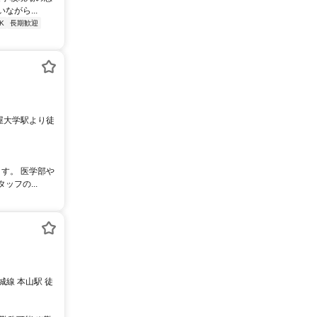
がら...
K
長期歓迎
屋大学駅より徒
す。 医学部や
フの...
線 本山駅 徒