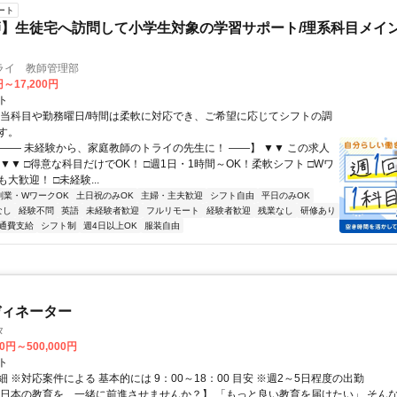
ート
】生徒宅へ訪問して小学生対象の学習サポート/理系科目メイン
ライ 教師管理部
円～17,200円
ト
担当科目や勤務曜日/時間は柔軟に対応でき、ご希望に応じてシフトの調
す。
【―― 未経験から、家庭教師のトライの先生に！ ――】 ▼▼ この求人
！ ▼▼ □得意な科目だけでOK！ □週1日・1時間～OK！柔軟シフト □Wワ
大歓迎！ □未経験...
副業・WワークOK
土日祝のみOK
主婦・主夫歓迎
シフト自由
平日のみOK
なし
経験不問
英語
未経験者歓迎
フルリモート
経験者歓迎
残業なし
研修あり
通費支給
シフト制
週4日以上OK
服装自由
ディネーター
タ
00円～500,000円
ト
 ※対応案件による 基本的には 9：00～18：00 目安 ※週2～5日程度の出勤
【日本の教育を、一緒に前進させませんか？】 「もっと良い教育を届けたい」 そん