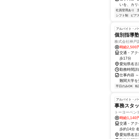
いを、カリ
社員登用あり
シフト制
ピアス
アルバイト・パ
個別指導
株式会社神戸
時給2,500
交通・アク
歩17分
愛知県名古
勤務時間詳細
仕事内容 
難関大学を
平日のみOK
転
アルバイト・パ
事務スタ
トーヨーベン
時給1,14
交通・アク
歩約14分 
愛知県名古