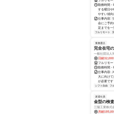
フルリモー
勤務時間・曜
する曜日や
やすい傾向に
仕事内容:
会にご予約
定までを一
フルリモート
業務委託
完全在宅
一般社団法人
日給32,00
フルリモー
勤務時間・曜
仕事内容:
大に向けて
が必要です！
シフト自由
フ
派遣社員
金型の検
三陽工業株式会
月給195,0