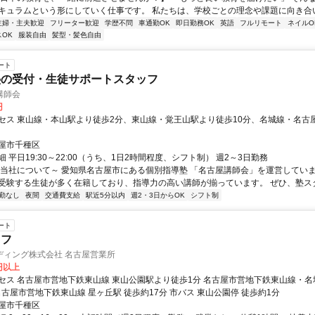
キュラムという形にしていく仕事です。 私たちは、学校ごとの理念や課題に向き合いな
主婦・主夫歓迎
フリーター歓迎
学歴不問
車通勤OK
即日勤務OK
英語
フルリモート
ネイルO
OK
服装自由
髪型・髪色自由
ート
塾の受付・生徒サポートスタッフ
講師会
円
セス 東山線・本山駅より徒歩2分、東山線・覚王山駅より徒歩10分、名城線・名古
屋市千種区
 平日19:30～22:00（うち、1日2時間程度、シフト制） 週2～3日勤務
～当社について～ 愛知県名古屋市にある個別指導塾 「名古屋講師会」を運営していま
受験する生徒が多く在籍しており、指導力の高い講師が揃っています。 ぜひ、塾スタッ
勤なし
夜間
交通費支給
駅近5分以内
週2・3日からOK
シフト制
ート
ッフ
ディング株式会社 名古屋営業所
0円以上
セス 名古屋市営地下鉄東山線 東山公園駅より徒歩1分 名古屋市営地下鉄東山線・名城
名古屋市営地下鉄東山線 星ヶ丘駅 徒歩約17分 市バス 東山公園停 徒歩約1分
屋市千種区