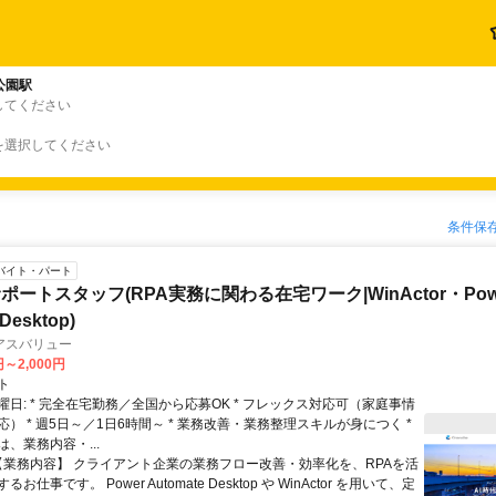
公園駅
してください
を選択してください
条件保
バイト・パート
ートスタッフ(RPA実務に関わる在宅ワーク|WinActor・Pow
Desktop)
アスバリュー
円～2,000円
ト
日: * 完全在宅勤務／全国から応募OK * フレックス対応可（家庭事情
） * 週5日～／1日6時間～ * 業務改善・業務整理スキルが身につく *
は、業務内容・...
 【業務内容】 クライアント企業の業務フロー改善・効率化を、RPAを活
お仕事です。 Power Automate Desktop や WinActor を用いて、定