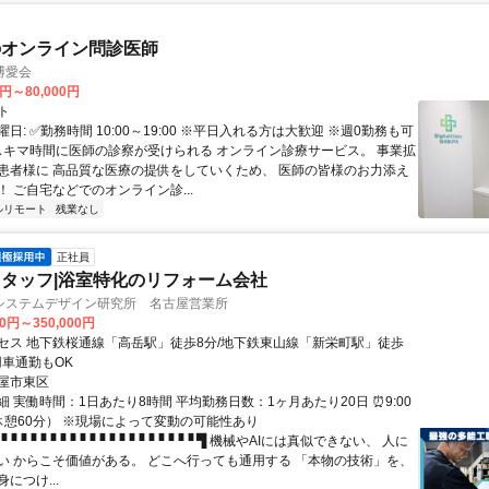
のオンライン問診医師
博愛会
0円～80,000円
ト
日: ✅勤務時間 10:00～19:00 ※平日入れる方は大歓迎 ※週0勤務も可
 スキマ時間に医師の診察が受けられる オンライン診療サービス。 事業拡
患者様に 高品質な医療の提供をしていくため、 医師の皆様のお力添え
 ご自宅などでのオンライン診...
ルリモート
残業なし
正社員
タッフ|浴室特化のリフォーム会社
システムデザイン研究所 名古屋営業所
00円～350,000円
セス 地下鉄桜通線「高岳駅」徒歩8分/地下鉄東山線「新栄町駅」徒歩
用車通勤もOK
屋市東区
 実働時間：1日あたり8時間 平均勤務日数：1ヶ月あたり20日 ⏰9:00
（休憩60分） ※現場によって変動の可能性あり
▝▝▝▝▝▝▝▝▝▝▝▝▝▝▝▝▝▝▝▝ ▜ 機械やAIには真似できない、 人に
い からこそ価値がある。 どこへ行っても通用する 「本物の技術」を、
につけ...