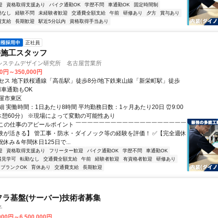
迎
資格取得支援あり
バイク通勤OK
学歴不問
車通勤OK
固定時間制
勤なし
経験不問
未経験者歓迎
交通費全額支給
午前
研修あり
夕方
賞与あり
費支給
長期歓迎
駅近5分以内
資格取得手当あり
正社員
の施工スタッフ
システムデザイン研究所 名古屋営業所
00円～350,000円
セス 地下鉄桜通線「高岳駅」徒歩8分/地下鉄東山線「新栄町駅」徒歩
用車通勤もOK
屋市東区
 実働時間：1日あたり8時間 平均勤務日数：1ヶ月あたり20日 ⏰9:00
（休憩60分） ※現場によって変動の可能性あり
⭐この仕事のアピールポイント ￣￣￣￣￣￣￣￣￣￣￣￣￣￣￣￣￣￣￣
験が活きる】 管工事・防水・ダイノック等の経験を評価！ ✅【完全週休
祝休み＆年間休日125日で...
迎
資格取得支援あり
フリーター歓迎
バイク通勤OK
学歴不問
車通勤OK
場見学可
転勤なし
交通費全額支給
午前
経験者歓迎
有資格者歓迎
研修あり
ブランクOK
育休あり
交通費支給
長期歓迎
フラ基盤(サーバー)技術者募集
子
000円～6,500,000円