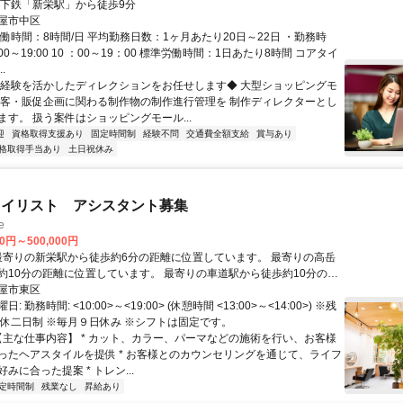
地下鉄「新栄駅」から徒歩9分
屋市中区
働時間：8時間/日 平均勤務日数：1ヶ月あたり20日～22日 ・勤務時
10:00～19:00 10 ：00～19：00 標準労働時間：1日あたり8時間 コアタイ
.
◆経験を活かしたディレクションをお任せします◆ 大型ショッピングモ
集客・販促企画に関わる制作物の制作進行管理を 制作ディレクターとし
ます。 扱う案件はショッピングモール...
迎
資格取得支援あり
固定時間制
経験不問
交通費全額支給
賞与あり
格取得手当あり
土日祝休み
タイリスト アシスタント募集
e
00円～500,000円
距離に位置しています。 最寄りの車道駅から徒歩約10分の距
ています。
屋市東区
 勤務時間: <10:00>～<19:00> (休憩時間 <13:00>～<14:00>) ※残
週休二日制 ※毎月９日休み ※シフトは固定です。
 【主な仕事内容】 * カット、カラー、パーマなどの施術を行い、お客様
ったヘアスタイルを提供 * お客様とのカウンセリングを通じて、ライフ
みに合った提案 * トレン...
定時間制
残業なし
昇給あり