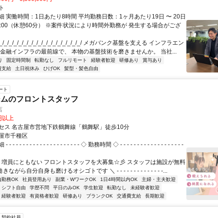
ト
 実働時間：1日あたり8時間 平均勤務日数：1ヶ月あたり19日 〜 20日
18:00（休憩60分） ※案件状況により時間外勤務が 発生する場合がござ
/_/_/_/_/_/_/_/_/_/_/_/_/_/_/_/_/ メガバンク基盤を支える インフラエン
 金融インフラの最前線で、 本物の基盤技術を磨きませんか。 当社...
り
固定時間制
転勤なし
フルリモート
経験者歓迎
研修あり
賞与あり
費支給
土日祝休み
ひげOK
髪型・髪色自由
ート
ジムのフロントスタッフ
店
0円以上
セス 名古屋市営地下鉄鶴舞線「鶴舞駅」徒歩10分
屋市千種区
- - - - - - - - - - - - - - - - - - - ◇ 勤務時間 ◇ - - - - - - - - - - - - - - - - - - -
／ 増員にともない フロントスタッフを大募集☆彡 スタッフは施設が無料
ながら自分自身も磨けるオシゴトです ＼ - - - - - - - - - - - - - -...
内勤務OK
社員登用あり
副業・WワークOK
1日4時間以内OK
主婦・主夫歓迎
シフト自由
学歴不問
平日のみOK
学生歓迎
転勤なし
未経験者歓迎
経験者歓迎
有資格者歓迎
研修あり
ブランクOK
交通費支給
長期歓迎
契約社員