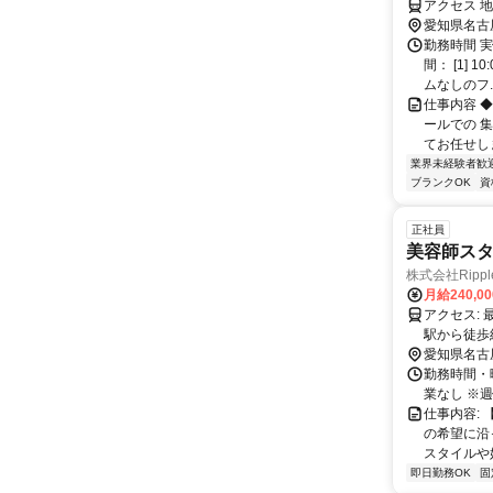
アクセス 
愛知県名古
勤務時間 実
間： [1] 
ムなしのフ..
仕事内容 
ールでの 
てお任せし
業界未経験者歓
ブランクOK
資
正社員
美容師ス
株式会社Rippl
月給240,0
アクセス: 最寄りの新栄駅から徒歩約6分の距離に位置しています。 最寄りの高岳
駅から徒歩約10分の
離に位置し
愛知県名古
勤務時間・曜日:
業なし ※
仕事内容:
の希望に沿
スタイルや好
即日勤務OK
固