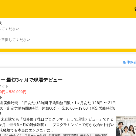
駅
してください
を選択してください
条件保
ー 最短3ヶ月で現場デビュー
アクト
00円～520,000円
ト
 実働時間：1日あたり8時間 平均勤務日数：1ヶ月あたり18日 〜 21日
18:00（所定労働時間8時間、休憩60分） ②10:00～19:00（所定労働時間8
..
＼ 未経験でも「研修修了後はプログラマーとして現場デビュー」できる
1ヶ月～最長6ヶ月の研修制度） 「プログラミングって何から始めればい
T未経験でも本当にエンジニアに...
迎
ランチタイム
フリーター歓迎
学歴不問
固定時間制
転勤なし
経験不問