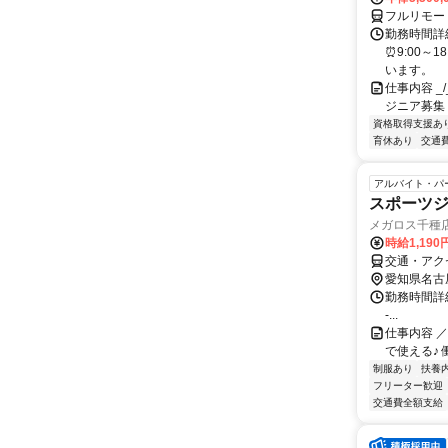
フルリモー
勤務時間詳細
⏰9:00～
います。
仕事内容 _/_
ジニア募集
資格取得支援あ
育休あり
交通
アルバイト・パ
スポーツ
メガロス千種
時給1,19
交通・アク
愛知県名古
勤務時間詳細 - - - 
-...
仕事内容 
で使える♪ 働き
制服あり
扶養
フリーター歓迎
交通費全額支給