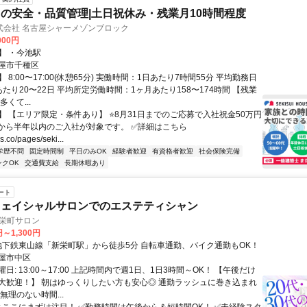
の安全・品質管理|土日祝休み・残業月10時間程度
式会社 名古屋シャーメゾンブロック
000円
】 ・今池駅
屋市千種区
 8:00〜17:00(休憩65分) 実働時間：1日あたり7時間55分 平均勤務日
たり20〜22日 平均所定労働時間：1ヶ月あたり158〜174時間 【残業
くて...
】 【エリア限定・条件あり】 ⭐8月31日までのご応募で入社祝金50万円
日から半年以内のご入社が対象です。 ✅詳細はこちら
s.co/pages/seki...
学歴不問
固定時間制
平日のみOK
経験者歓迎
有資格者歓迎
社会保険完備
ンクOK
交通費支給
長期休暇あり
ート
フェイシャルサロンでのエステティシャン
新栄町サロン
円～1,300円
アクセス: 地下鉄東山線「新栄町駅」から徒歩5分 自転車通勤、バイク通勤もOK！
屋市中区
日: 13:00～17:00 上記時間内で週1日、1日3時間～OK！ ​【午後だけ
大歓迎！】 朝はゆっくりしたい方も安心◎ 通勤ラッシュに巻き込まれ
無理のない時間...