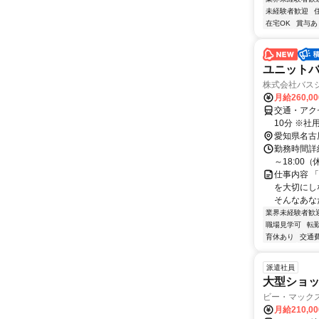
未経験者歓迎
在宅OK
賞与あ
ユニット
株式会社バス
月給260,0
交通・アク
10分 ※社
愛知県名古
勤務時間詳細
～18:00
仕事内容 
を大切にし
そんなあな
業界未経験者歓
職場見学可
転
育休あり
交通
派遣社員
大型ショ
ビー・マック
月給210,0