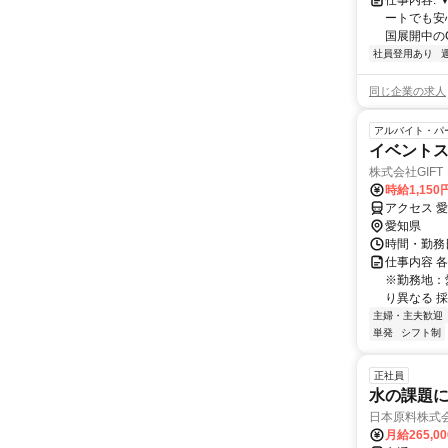
仕事内容:
ートでも安
国展開中のC
社員登用あり
同じ企業の求人
アルバイト・パ
イベント
株式会社GIFT
時給1,15
アクセス 
愛知県
時間・勤務日
仕事内容 
※勤務地：
り異なる 採
主婦・主夫歓迎
単発
シフト制
正社員
水の課題に
日本原料株式
月給265,0