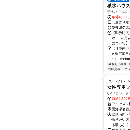
積水ハウス
積水ハウス株
年俸4,800,
【最寄り駅
愛知県名古
【勤務時間】
数：1ヶ月あ
について】 多
【仕事内容
⭐ ※応募
https://hrmo
60代も応募可
制服貸与
ブラ
アルバイト・パ
女性専用
CPサロン 
時給1,200
愛知県名古
勤務時間・曜
働きたい方
る事もなく 