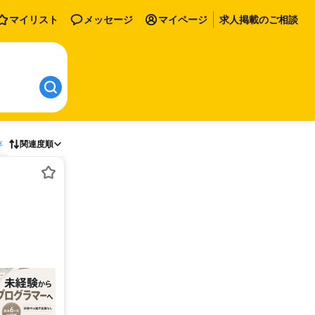
マイリスト
メッセージ
マイページ
求人掲載のご相談
存
関連度順