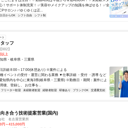
 ▼ここにまずは注目！ ✅勤務時間は午後から＆短時間OK！ ✅未経験スタ
心！サポート体制充実！ ✅美容やメイクアップの知識を伸ばせる！ ✅全
Pサロン♪ ✅ゆくゆくは正...
週1日からOK
シフト自由
シフト制
ート
スタッフ
【002】
0円以上
愛知県・岐阜県・三重県
詳細 8:00～17:00(休憩あり) ※案件による
各種イベントの受付・運営に関わる業務 ▼仕事詳細 ・受付 ・誘導 など
愛知県内を中心に東海3県(岐阜県・三重県) ※勤務日・期間：案件によ
用後、登録し、 お仕事を...
フリーター歓迎
未経験者歓迎
経験者歓迎
研修あり
ブランクOK
交通費支給
向き合う技術提案営業(国内)
会社 名古屋営業所
00円～415,000円