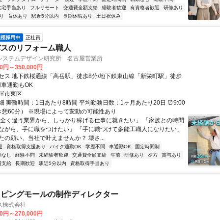
住宅手当あり
フルリモート
交通費全額支給
経験者歓迎
有資格者歓迎
研修あり
り
育休あり
駅近5分以内
長期休暇あり
土日祝休み
正社員
バスのリフォーム職人
システムデザイン研究所 名古屋営業所
00円～350,000円
セス 地下鉄桜通線「高岳駅」徒歩8分/地下鉄東山線「新栄町駅」徒歩
用車通勤もOK
屋市東区
 実働時間：1日あたり8時間 平均勤務日数：1ヶ月あたり20日 ⏰9:00
（休憩60分） ※現場によって変動の可能性あり
「全く違う業界から、しっかり稼げる仕事に就きたい」 「家族との時間
ながら、手に職をつけたい」 「手に職つけて多能工職人になりたい」
たの願い、当社で叶えませんか？ 壊さ...
迎
資格取得支援あり
バイク通勤OK
学歴不問
車通勤OK
固定時間制
勤なし
経験不問
未経験者歓迎
交通費全額支給
午前
研修あり
夕方
賞与あり
費支給
長期歓迎
駅近5分以内
資格取得手当あり
ッピングモールの制作ディレクター
ス株式会社
00円～270,000円