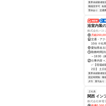
業界未経験者歓
職場見学可
転
育休あり
交通
浴室内装
株式会社バス
月給260,0
交通・アク
10分 ※社
愛知県名古
勤務時間詳細
～18:00
仕事内容 
✅【現場経
2日】 土日
業界未経験者歓
固定時間制
職
夕方
賞与あり
正社員
関西 イン
株式会社林電
年俸5,500,