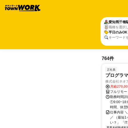
愛知県
千種
職種を選択
平日のみOK
キーワード
764件
正社員
プログラマ
株式会社ネオ
月給270,0
フルリモー
勤務時間詳細
①9:00~
時間、休憩6.
仕事内容 
／ （最短
い？」 「I
業界未経験者歓