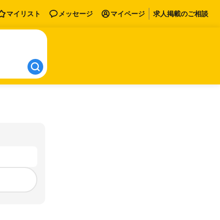
マイリスト
メッセージ
マイページ
求人掲載のご相談