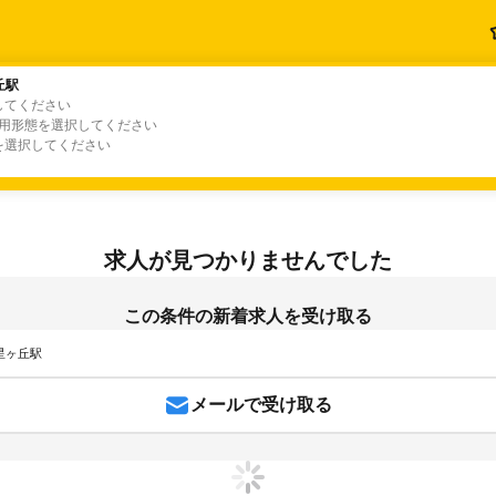
丘駅
丘駅
してください
、キーワードを選択してください
雇用形態を選択してください
を選択してください
求人が見つかりませんでした
この条件の新着求人を受け取る
 星ヶ丘駅
メールで受け取る