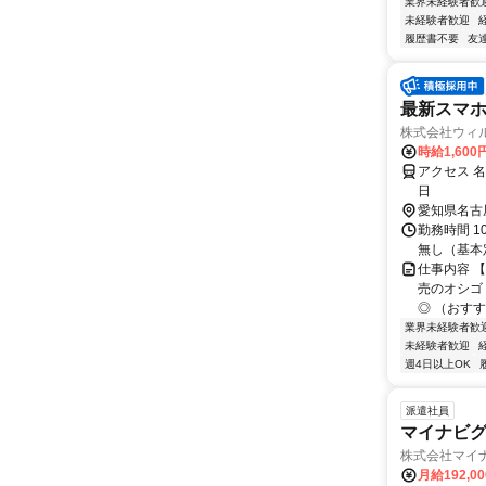
業界未経験者歓
未経験者歓迎
履歴書不要
友
最新スマ
株式会社ウィ
時給1,600
アクセス 名
日
愛知県名古
勤務時間 1
無し（基本
仕事内容 
売のオシゴ
◎ （おすす
業界未経験者歓
未経験者歓迎
週4日以上OK
派遣社員
マイナビグ
株式会社マイナ
月給192,0