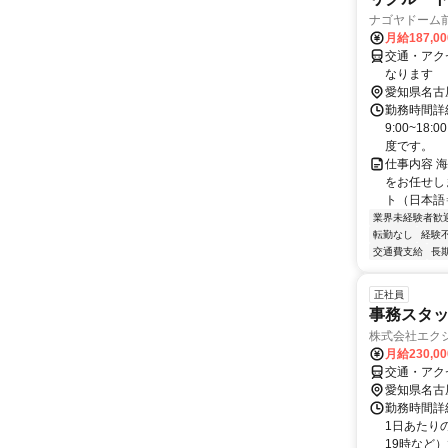
ナゴヤドーム
月給187,0
交通・アク
なります
愛知県名古
勤務時間詳
9:00~1
度です。
仕事内容 
をお任せし
ト（日本語
業界未経験者歓
転勤なし
経験
交通費支給
長
正社員
事務スタ
株式会社エク
月給230,0
交通・アク
愛知県名古
勤務時間詳細
1日あたりの
19時など）