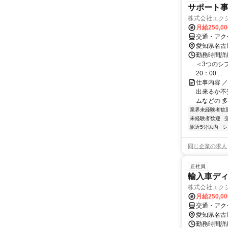
サポート
株式会社エク
月給250,0
交通・アク
愛知県名古
勤務時間詳細
＜3つのシフト
20：00 ...
仕事内容 
出来るか不安
ムなどの 多
業界未経験者歓
未経験者歓迎
駅近5分以内
シ
同じ企業の求人
正社員
輸入車デ
株式会社エク
月給250,0
交通・アク
愛知県名古
勤務時間詳細