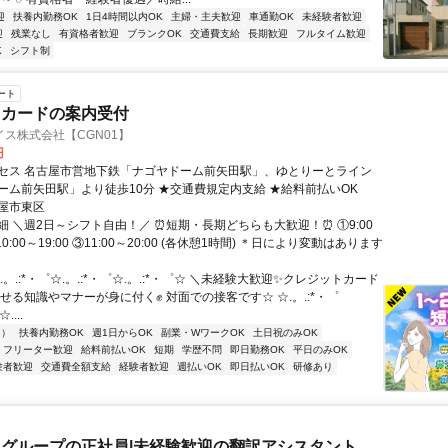
迎
扶養内勤務OK
1日4時間以内OK
主婦・主夫歓迎
車通勤OK
未経験者歓迎
迎
残業なし
有資格者歓迎
ブランクOK
交通費支給
長期歓迎
フルタイム歓迎
K
シフト制
ート
トカードの案内受付
ス株式会社【CGN01】
円
セス 名古屋市営地下鉄「ナゴヤドーム前矢田駅」、ゆとりーとライン
ーム前矢田駅」より徒歩10分 ★交通費規定内支給 ★給料前払いOK
屋市東区
細 ＼週2日～シフト自由！／ ⏰短期・長期どちらも大歓迎！⏰ ①9:00
②10:00～19:00 ③11:00～20:00 (各休憩1時間) ＊日により変動はあります
.。.:*・゜☆.。.:*・゜☆.。.:*・゜☆ ＼未経験大歓迎✨クレジットカード
せる知識やマナーが身に付く✊ 対面での接客です☆ ☆.。.:*・゜
....
内）
扶養内勤務OK
週1日からOK
副業・WワークOK
土日祝のみOK
フリーター歓迎
給料前払いOK
短期
学歴不問
即日勤務OK
平日のみOK
験者歓迎
交通費全額支給
経験者歓迎
週払いOK
即日払いOK
研修あり
グループの正社員|未経験歓迎の翻訳アシスタント