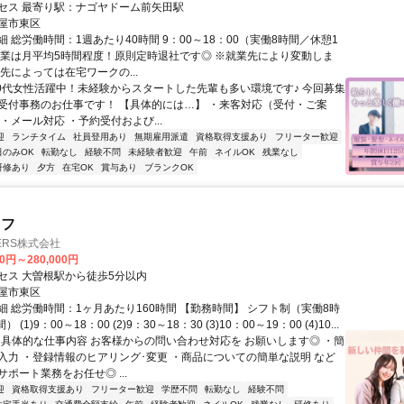
セス 最寄り駅：ナゴヤドーム前矢田駅
屋市東区
 総労働時間：1週あたり40時間 9：00～18：00（実働8時間／休憩1
残業は月平均5時間程度！原則定時退社です◎ ※就業先により変動しま
先によっては在宅ワークの...
20代女性活躍中！未経験からスタートした先輩も多い環境です♪ 今回募集
受付事務のお仕事です！ 【具体的には…】 ・来客対応（受付・ご案
・メール対応 ・予約受付および...
迎
ランチタイム
社員登用あり
無期雇用派遣
資格取得支援あり
フリーター歓迎
日のみOK
転勤なし
経験不問
未経験者歓迎
午前
ネイルOK
残業なし
研修あり
夕方
在宅OK
賞与あり
ブランクOK
ッフ
TNERS株式会社
00円～280,000円
セス 大曽根駅から徒歩5分以内
屋市東区
細 総労働時間：1ヶ月あたり160時間 【勤務時間】 シフト制（実働8時
 (1)9：00～18：00 (2)9：30～18：30 (3)10：00～19：00 (4)10...
✅ 具体的な仕事内容 お客様からの問い合わせ対応を お願いします◎ ・簡
入力 ・登録情報のヒアリング･変更 ・商品についての簡単な説明 など
ポート業務をお任せ◎ ...
迎
資格取得支援あり
フリーター歓迎
学歴不問
転勤なし
経験不問