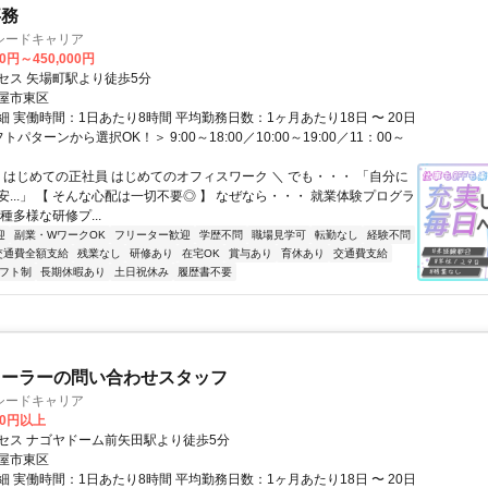
事務
シードキャリア
00円～450,000円
セス 矢場町駅より徒歩5分
屋市東区
 実働時間：1日あたり8時間 平均勤務日数：1ヶ月あたり18日 〜 20日
パターンから選択OK！＞ 9:00～18:00／10:00～19:00／11：00～
／ はじめての正社員 はじめてのオフィスワーク ＼ でも・・・ 「自分に
...」 【 そんな心配は一切不要◎ 】 なぜなら・・・ 就業体験プログラ
種多様な研修プ...
迎
副業・WワークOK
フリーター歓迎
学歴不問
職場見学可
転勤なし
経験不問
交通費全額支給
残業なし
研修あり
在宅OK
賞与あり
育休あり
交通費支給
フト制
長期休暇あり
土日祝休み
履歴書不要
ィーラーの問い合わせスタッフ
シードキャリア
00円以上
セス ナゴヤドーム前矢田駅より徒歩5分
屋市東区
 実働時間：1日あたり8時間 平均勤務日数：1ヶ月あたり18日 〜 20日