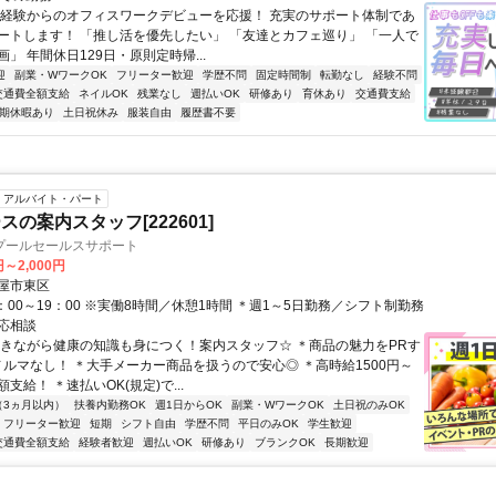
未経験からのオフィスワークデビューを応援！ 充実のサポート体制であ
ートします！ 「推し活を優先したい」 「友達とカフェ巡り」 「一人で
」 年間休日129日・原則定時帰...
迎
副業・WワークOK
フリーター歓迎
学歴不問
固定時間制
転勤なし
経験不問
交通費全額支給
ネイルOK
残業なし
週払いOK
研修あり
育休あり
交通費支給
期休暇あり
土日祝休み
服装自由
履歴書不要
アルバイト・パート
の案内スタッフ[222601]
プールセールスサポート
円～2,000円
屋市東区
：00～19：00 ※実働8時間／休憩1時間 ＊週1～5日勤務／シフト制勤務
応相談
働きながら健康の知識も身につく！案内スタッフ☆ ＊商品の魅力をPRす
ノルマなし！ ＊大手メーカー商品を扱うので安心◎ ＊高時給1500円～
支給！ ＊速払いOK(規定)で...
（3ヵ月以内）
扶養内勤務OK
週1日からOK
副業・WワークOK
土日祝のみOK
フリーター歓迎
短期
シフト自由
学歴不問
平日のみOK
学生歓迎
交通費全額支給
経験者歓迎
週払いOK
研修あり
ブランクOK
長期歓迎