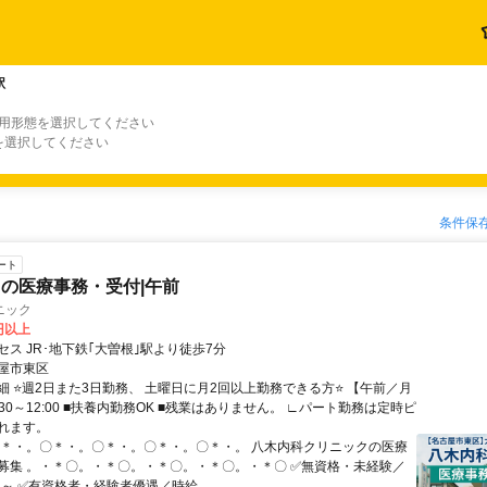
駅
雇用形態を選択してください
を選択してください
条件保
ート
の医療事務・受付|午前
ニック
0円以上
ス JR･地下鉄｢大曽根｣駅より徒歩7分
屋市東区
細 ⭐週2日また3日勤務、 土曜日に月2回以上勤務できる方⭐ 【午前／月
:30～12:00 ■扶養内勤務OK ■残業はありません。 ∟パート勤務は定時ピ
れます。
〇＊・。〇＊・。〇＊・。〇＊・。〇＊・。 八木内科クリニックの医療
募集 。・＊〇。・＊〇。・＊〇。・＊〇。・＊〇 ✅無資格・未経験／
円～ ✅有資格者・経験者優遇／時給...