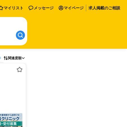
マイリスト
メッセージ
マイページ
求人掲載のご相談
存
関連度順