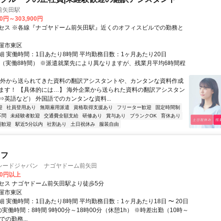
前矢田駅
00円～303,900円
セス ※各線『ナゴヤドーム前矢田駅』近くのオフィスビルでの勤務と
屋市東区
細 実働時間：1日あたり8時間 平均勤務日数：1ヶ月あたり20日
8:00（実働8時間） ※派遣就業先により異なりますが、残業月平均6時間程
海外から送られてきた資料の翻訳アシスタントや、カンタンな資料作成
ます！ 【具体的には…】 海外企業から送られた資料の翻訳アシスタン
⇒英語など） 外国語でのカンタンな資料...
迎
社員登用あり
無期雇用派遣
資格取得支援あり
フリーター歓迎
固定時間制
不問
未経験者歓迎
交通費全額支給
研修あり
賞与あり
ブランクOK
育休あり
期歓迎
駅近5分以内
社割あり
土日祝休み
服装自由
ッフ
シードジャパン ナゴヤドーム前矢田
00円以上
セス ナゴヤドーム前矢田駅より徒歩5分
屋市東区
 実働時間：1日あたり8時間 平均勤務日数：1ヶ月あたり18日 〜 20日
実働時間：8時間 9時00分～18時00分（休憩1h） ※時差出勤（10時～
での勤務...