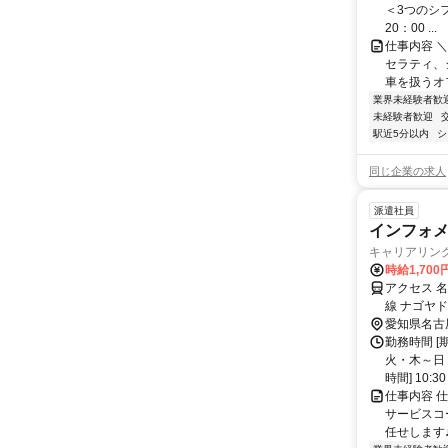
＜3つのシフト
20：00 ...
仕事内容 
セラティ、
車を扱うオ
業界未経験者歓
未経験者歓迎
駅近5分以内
シ
同じ企業の求人
派遣社員
インフォメー
キャリアリン
時給1,700
アクセス 
線 ナゴヤ
根1番口徒歩
愛知県名古
勤務時間 [
火・木～日 
時間] 10:30 .
仕事内容 
サービスコ
任せします♪