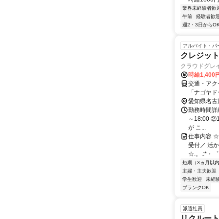
業界未経験者歓
午前
経験者歓
週2・3日からO
アルバイト・パ
クレジッ
クラウドグレイ
時給1,400
交通・アク
「ナゴヤド
愛知県名古
勤務時間詳
～18:00 
が こ...
仕事内容 ☆
受付／ 活か
☆.。.:*・゜☆
短期（3ヵ月以
主婦・主夫歓迎
学生歓迎
未経
ブランクOK
派遣社員
リクルート