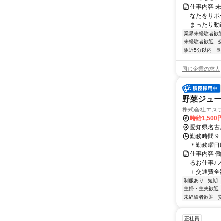
仕事内容 
なたをサポ
まったり動画
業界未経験者歓
未経験者歓迎
駅近5分以内
長
同じ企業の求人
野菜ジュース
株式会社エス
時給1,500
愛知県名古
勤務時間 9
＊勤務曜日
仕事内容 
るお仕事♪
＋交通費全額
制服あり
短期
主婦・主夫歓迎
未経験者歓迎
正社員