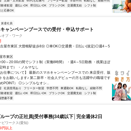
迎
主婦・主夫歓迎
60代も応募可
フリーター歓迎
学歴不問
転勤なし
経験不問
経験者歓迎
週払いOK
即日払いOK
ブランクOK
交通費支給
シフト制
達と応募OK
派遣社員
ホキャンペーンブースでの受付・申込サポート
ルオブ・ワーク
円
古屋市東区 大曽根駅徒歩8分 ◎車OK◎交通費・日払い(規定)◎週4～5
屋市東区
0:00～20:00の間でシフト制（実働8時間） ・週4～5日勤務 ・残業ほぼ
定時まで） ・ノルマなし
【お仕事について】 最新のスマホキャンペーンブースでの 来店受付、販
トをお願いします♪ 第二新卒・社会人デビューの方も活躍中の職場です
めPOINT） ◎シンプルなオシ...
迎
社員登用あり
フリーター歓迎
学歴不問
車通勤OK
転勤なし
経験不問
経験者歓迎
週払いOK
即日払いOK
ブランクOK
交通費支給
シフト制
履歴書不要
ループの正社員|受付事務|34歳以下│完全週休2日
ビワークス(愛知)
00円以上