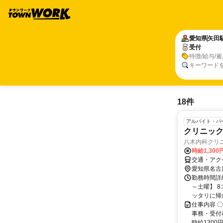
愛知県
矢田
受付
特徴/給与/
キーワード
18件
アルバイト・パ
クリニック
八木内科クリ
時給1,30
交通・アクセ
愛知県名古
勤務時間詳
～土曜】 8
ッタリに帰
仕事内容 
事務・受付
時給1300