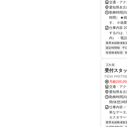
交通・アク
愛知県名古
勤務時間詳細
時間） ★
す。 ※就業
仕事内容 
するのは、
内） ・電話
業界未経験者歓
固定時間制
平
有資格者歓迎
正社員
受付スタ
FIDIA PAR
月給200,0
交通・アク
愛知県名古
勤務時間詳
間/休憩1時間）
仕事内容 
単なデータ
カスタマーサ
業界未経験者歓