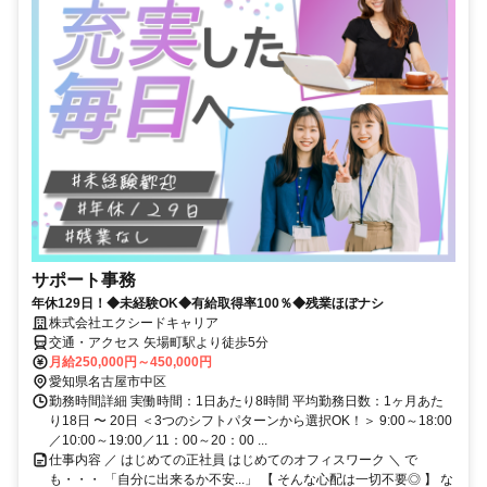
サポート事務
年休129日！◆未経験OK◆有給取得率100％◆残業ほぼナシ
株式会社エクシードキャリア
交通・アクセス 矢場町駅より徒歩5分
月給250,000円～450,000円
愛知県名古屋市中区
勤務時間詳細 実働時間：1日あたり8時間 平均勤務日数：1ヶ月あた
り18日 〜 20日 ＜3つのシフトパターンから選択OK！＞ 9:00～18:00
／10:00～19:00／11：00～20：00 ...
仕事内容 ／ はじめての正社員 はじめてのオフィスワーク ＼ で
も・・・ 「自分に出来るか不安...」 【 そんな心配は一切不要◎ 】 な