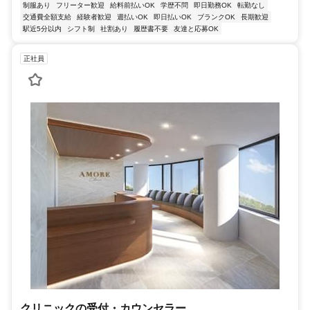
制服あり
フリーター歓迎
給料前払いOK
学歴不問
即日勤務OK
転勤なし
交通費全額支給
経験者歓迎
週払いOK
即日払いOK
ブランクOK
長期歓迎
駅近5分以内
シフト制
社割あり
履歴書不要
友達と応募OK
正社員
クリニックの受付・カウンセラー