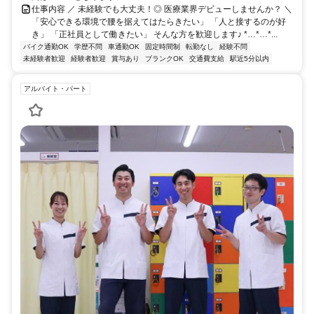
仕事内容 ／ 未経験でも大丈夫！◎ 医療業界デビューしませんか？ ＼
「安心できる環境で腰を据えてはたらきたい」 「人と接するのが好
き」 「正社員として働きたい」 そんな方を歓迎します♪ *…*…*...
バイク通勤OK
学歴不問
車通勤OK
固定時間制
転勤なし
経験不問
未経験者歓迎
経験者歓迎
賞与あり
ブランクOK
交通費支給
駅近5分以内
アルバイト・パート