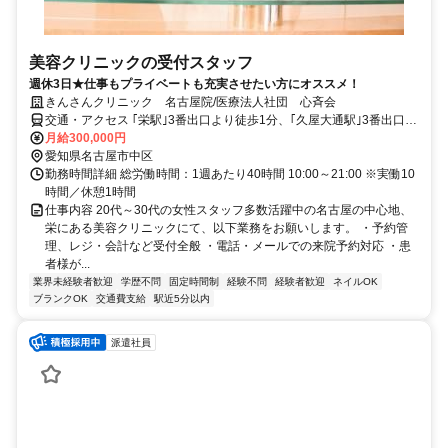
美容クリニックの受付スタッフ
週休3日★仕事もプライベートも充実させたい方にオススメ！
きんさんクリニック 名古屋院/医療法人社団 心斉会
交通・アクセス ｢栄駅｣3番出口より徒歩1分、｢久屋大通駅｣3番出口よ
り徒歩4分、地下街｢セントラルパーク｣10A出口すぐ
月給300,000円
愛知県名古屋市中区
勤務時間詳細 総労働時間：1週あたり40時間 10:00～21:00 ※実働10
時間／休憩1時間
仕事内容 20代～30代の女性スタッフ多数活躍中の名古屋の中心地、
栄にある美容クリニックにて、以下業務をお願いします。 ・予約管
理、レジ・会計など受付全般 ・電話・メールでの来院予約対応 ・患
者様が...
業界未経験者歓迎
学歴不問
固定時間制
経験不問
経験者歓迎
ネイルOK
ブランクOK
交通費支給
駅近5分以内
派遣社員