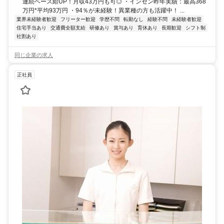
連続ベース給UP！月収43万円も可◎ ・インセン昨年実績：最高368
万円*平均93万円 ・94％が未経験！異業種の方も活躍中！ ...
業界未経験者歓迎
フリーター歓迎
学歴不問
転勤なし
経験不問
未経験者歓迎
住宅手当あり
交通費全額支給
研修あり
賞与あり
育休あり
長期歓迎
シフト制
社割あり
同じ企業の求人
正社員