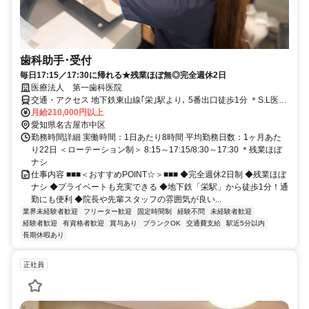
歯科助手･受付
毎日17:15／17:30に帰れる★残業ほぼ無◎完全週休2日
医療法人 第一歯科医院
交通・アクセス 地下鉄東山線｢栄｣駅より､ 5番出口徒歩1分 ＊S.L医療
ビル内
月給210,000円以上
愛知県名古屋市中区
勤務時間詳細 実働時間：1日あたり8時間 平均勤務日数：1ヶ月あた
り22日 ＜ローテーション制＞ 8:15～17:15/8:30～17:30 ＊残業ほぼ
ナシ
仕事内容 ■■■＜おすすめPOINT☆＞■■■ ◆完全週休2日制 ◆残業ほぼ
ナシ ◆プライベートも充実できる ◆地下鉄「栄駅」から徒歩1分！通
勤にも便利 ◆院長や先輩スタッフの雰囲気が良い...
業界未経験者歓迎
フリーター歓迎
固定時間制
経験不問
未経験者歓迎
経験者歓迎
有資格者歓迎
賞与あり
ブランクOK
交通費支給
駅近5分以内
長期休暇あり
正社員