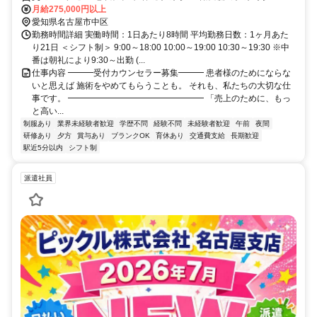
出口より徒歩約5分 ★ラシック､カフェ･ド･クリエ隣接
月給275,000円以上
愛知県名古屋市中区
勤務時間詳細 実働時間：1日あたり8時間 平均勤務日数：1ヶ月あた
り21日 ＜シフト制＞ 9:00～18:00 10:00～19:00 10:30～19:30 ※中
番は朝礼により9:30～出勤 (...
仕事内容 ━━━受付カウンセラー募集━━━ 患者様のためにならな
いと思えば 施術をやめてもらうことも。 それも、私たちの大切な仕
事です。 ━━━━━━━━━━━━━━━━ 「売上のために、もっ
と高い...
制服あり
業界未経験者歓迎
学歴不問
経験不問
未経験者歓迎
午前
夜間
研修あり
夕方
賞与あり
ブランクOK
育休あり
交通費支給
長期歓迎
駅近5分以内
シフト制
派遣社員