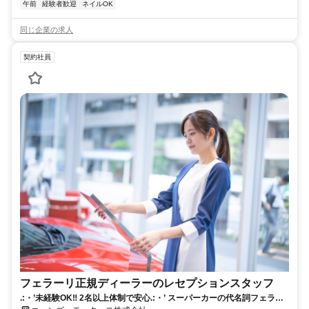
午前
経験者歓迎
ネイルOK
同じ企業の求人
契約社員
フェラーリ正規ディーラーのレセプションスタッフ
.:・’未経験OK‼ 2名以上体制で安心.:・’ スーパーカーの代名詞フェラー