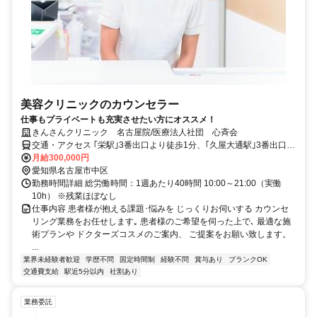
美容クリニックのカウンセラー
仕事もプライベートも充実させたい方にオススメ！
きんさんクリニック 名古屋院/医療法人社団 心斉会
交通・アクセス ｢栄駅｣3番出口より徒歩1分、｢久屋大通駅｣3番出口よ
り徒歩4分、地下街｢セントラルパーク｣10A出口すぐ
月給300,000円
愛知県名古屋市中区
勤務時間詳細 総労働時間：1週あたり40時間 10:00～21:00（実働
10h） ※残業ほぼなし
仕事内容 患者様が抱える課題･悩みを じっくりお伺いする カウンセ
リング業務をお任せします｡ 患者様のご希望を伺った上で､ 最適な施
術プランや ドクターズコスメのご案内、 ご提案をお願い致します。
...
業界未経験者歓迎
学歴不問
固定時間制
経験不問
賞与あり
ブランクOK
交通費支給
駅近5分以内
社割あり
業務委託