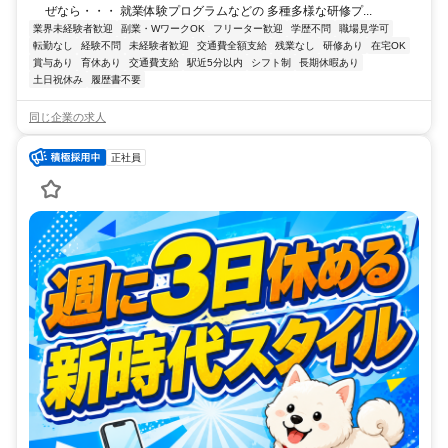
ぜなら・・・ 就業体験プログラムなどの 多種多様な研修プ...
業界未経験者歓迎
副業・WワークOK
フリーター歓迎
学歴不問
職場見学可
転勤なし
経験不問
未経験者歓迎
交通費全額支給
残業なし
研修あり
在宅OK
賞与あり
育休あり
交通費支給
駅近5分以内
シフト制
長期休暇あり
土日祝休み
履歴書不要
同じ企業の求人
正社員