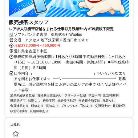
販売接客スタッフ
レア求人◎携帯店舗をまわる仕事◎月残業5h内※39歳以下限定
ソフトバンク名古屋 ※株式会社Waplus
交通・アクセス 地下鉄栄駅６番出口出てすぐ
月給272,000円～450,000円
愛知県名古屋市中区
勤務時間詳細 実働時間：1日あたり8時間 平均勤務日数：1ヶ月あた
り16日 〜 18日 10:00~19:00 （実働8時間・休憩1時間） ■平均残業時
間（月間） 5.2時間
仕事内容 ┏━━━━━━━━━━━━━━━━┓ ✨いろいろなエリ
アを回るお仕事です✨ ┗━Ｖ━━━━━━━━━━━━━━┛ 勤務
場所は、設定勤務地を軸に お住いのエリアの中で 様々な店舗やイベ
ント会場...
業界未経験者歓迎
資格取得支援あり
フリーター歓迎
学歴不問
固定時間制
職場見学可
転勤なし
経験不問
未経験者歓迎
交通費全額支給
残業なし
食費補助あり
研修あり
賞与あり
ブランクOK
育休あり
交通費支給
長期歓迎
駅近5分以内
長期休暇あり
正社員