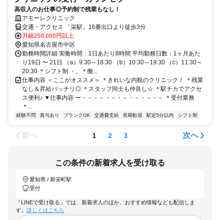
高収入のお仕事◎予約制で残業もなし！
アモーレクリニック
交通・アクセス 「栄駅」16番出口より徒歩3分
月給250,000円以上
愛知県名古屋市中区
勤務時間詳細 実働時間：1日あたり8時間 平均勤務日数：1ヶ月あた
り19日 〜 21日 （a）9:30～18:30 （b）10:30～19:30 （c）11:30～
20:30 ＊シフト制 ・。＊働...
仕事内容 ＜ここがオススメ＞ ＊きれいな内観のクリニック！ ＊残業
なし＆昇給バッチリ◎ ＊スタッフ同士も仲良し☆ ＊駅チカでアクセ
ス便利♪ ▼仕事内容 ー・－・－・－・－・－・－・－ ＊受付業務
＊...
経験不問
賞与あり
ブランクOK
交通費支給
長期歓迎
駅近5分以内
シフト制
前へ
次へ
1
2
3
この条件の新着求人を受け取る
愛知県 / 新栄町駅
受付
「LINEで受け取る」では、新着求人のほか、おすすめ情報なども配信しま
す。
詳しくはこちら