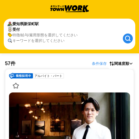
愛知県
新栄町駅
受付
特徴/給与/雇用形態を選択してください
キーワードを選択してください
57件
条件保存
関連度順
アルバイト・パート