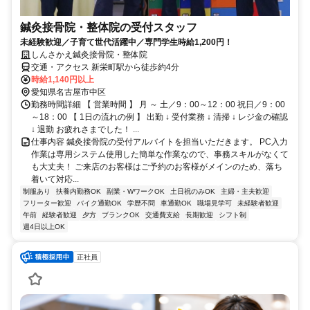
鍼灸接骨院・整体院の受付スタッフ
未経験歓迎／子育て世代活躍中／専門学生時給1,200円！
しんさかえ鍼灸接骨院・整体院
交通・アクセス 新栄町駅から徒歩約4分
時給1,140円以上
愛知県名古屋市中区
勤務時間詳細 【 営業時間 】 月 ～ 土／9：00～12：00 祝日／9：00
～18：00 【 1日の流れの例 】 出勤 ↓ 受付業務 ↓ 清掃 ↓ レジ金の確認
↓ 退勤 お疲れさまでした！ ...
仕事内容 鍼灸接骨院の受付アルバイトを担当いただきます。 PC入力
作業は専用システム使用した簡単な作業なので、事務スキルがなくて
も大丈夫！ ご来店のお客様はご予約のお客様がメインのため、落ち
着いて対応...
制服あり
扶養内勤務OK
副業・WワークOK
土日祝のみOK
主婦・主夫歓迎
フリーター歓迎
バイク通勤OK
学歴不問
車通勤OK
職場見学可
未経験者歓迎
午前
経験者歓迎
夕方
ブランクOK
交通費支給
長期歓迎
シフト制
週4日以上OK
正社員