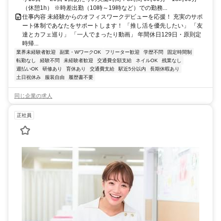
（休憩1h） ※時差出勤（10時～19時など）での勤務...
仕事内容 未経験からのオフィスワークデビューを応援！ 充実のサポ
ート体制であなたをサポートします！ 「推し活を優先したい」 「友
達とカフェ巡り」 「一人でまったり動画」 年間休日129日・原則定
時帰...
業界未経験者歓迎
副業・WワークOK
フリーター歓迎
学歴不問
固定時間制
転勤なし
経験不問
未経験者歓迎
交通費全額支給
ネイルOK
残業なし
週払いOK
研修あり
育休あり
交通費支給
駅近5分以内
長期休暇あり
土日祝休み
服装自由
履歴書不要
同じ企業の求人
正社員