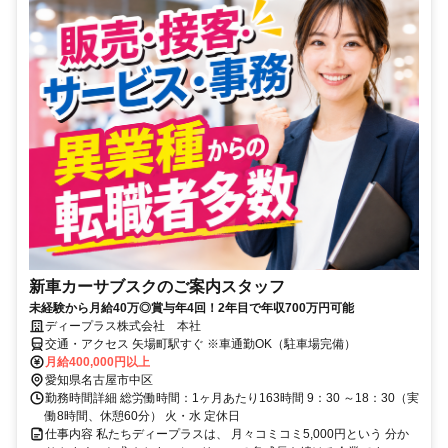
新車カーサブスクのご案内スタッフ
未経験から月給40万◎賞与年4回！2年目で年収700万円可能
ディープラス株式会社 本社
交通・アクセス 矢場町駅すぐ ※車通勤OK（駐車場完備）
月給400,000円以上
愛知県名古屋市中区
勤務時間詳細 総労働時間：1ヶ月あたり163時間 9：30 ～18：30（実
働8時間、休憩60分） 火・水 定休日
仕事内容 私たちディープラスは、 月々コミコミ5,000円という 分か