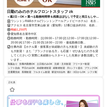
日勤のみのホテルフロントスタッフ zk
＜週2日～OK＞選べる勤務時間帯＆残業ほぼなしで予定と両立もしやす
い◎駅チカ！笑顔で対応できれば接客未経験もOK♪
ワシントンR&Bホテル(ワシントンアールアンドビーホテル) 名古屋
栄東
アクセス 名古屋市営東山線 栄（愛知県）12番口徒歩約3分、名鉄瀬
戸線 栄町（愛知県）徒歩約6分、名古屋市営名城線 矢場町6番口徒歩
時給1,250円
約9分
愛知県名古屋市中区
勤務時間 ・勤務時間： [1] 09:00～17:00 [2] 12:00～17:00 [3] 12:00～
20:00 [4] 17:00～21:00 [5] 18:00～22:00 ・最低勤務日数...
仕事内容 【ホテル業・接客業が未経験の方も大歓迎！】 未経験の方
も大歓迎！ また「ブランクがある方」も応援！ ぜひあなたの力を貸
してください◎ 実際に未経験からスタートした先輩が 多数活躍して
います...
制服あり
扶養内勤務OK
土日祝のみOK
主婦・主夫歓迎
フリーター歓迎
シフト自由
平日のみOK
未経験者歓迎
経験者歓迎
月1シフト提出
ブランクOK
交通費支給
長期歓迎
フルタイム歓迎
駅近5分以内
週2・3日からOK
シフト制
正社員