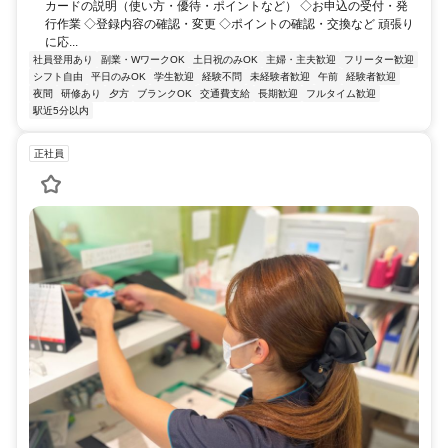
カードの説明（使い方・優待・ポイントなど） ◇お申込の受付・発
行作業 ◇登録内容の確認・変更 ◇ポイントの確認・交換など 頑張り
に応...
社員登用あり
副業・WワークOK
土日祝のみOK
主婦・主夫歓迎
フリーター歓迎
シフト自由
平日のみOK
学生歓迎
経験不問
未経験者歓迎
午前
経験者歓迎
夜間
研修あり
夕方
ブランクOK
交通費支給
長期歓迎
フルタイム歓迎
駅近5分以内
正社員