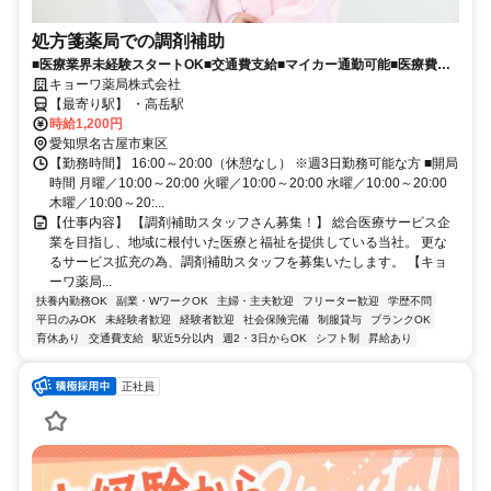
処方箋薬局での調剤補助
■医療業界未経験スタートOK■交通費支給■マイカー通勤可能■医療費助
成制度など福利厚生充実
キョーワ薬局株式会社
【最寄り駅】 ・高岳駅
時給1,200円
愛知県名古屋市東区
【勤務時間】 16:00～20:00（休憩なし） ※週3日勤務可能な方 ■開局
時間 月曜／10:00～20:00 火曜／10:00～20:00 水曜／10:00～20:00
木曜／10:00～20:...
【仕事内容】 【調剤補助スタッフさん募集！】 総合医療サービス企
業を目指し、地域に根付いた医療と福祉を提供している当社。 更な
るサービス拡充の為、調剤補助スタッフを募集いたします。 【キョ
ーワ薬局...
扶養内勤務OK
副業・WワークOK
主婦・主夫歓迎
フリーター歓迎
学歴不問
平日のみOK
未経験者歓迎
経験者歓迎
社会保険完備
制服貸与
ブランクOK
育休あり
交通費支給
駅近5分以内
週2・3日からOK
シフト制
昇給あり
正社員