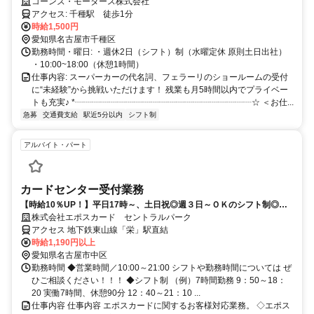
リのショールームで働く✴︎駅チカ徒歩1分✴︎
コーンズ・モータース株式会社
アクセス: 千種駅 徒歩1分
時給1,500円
愛知県名古屋市千種区
勤務時間・曜日: ・週休2日（シフト）制（水曜定休 原則土日出社）
・10:00~18:00（休憩1時間）
仕事内容: スーパーカーの代名詞、フェラーリのショールームの受付
に“未経験”から挑戦いただけます！ 残業も月5時間以内でプライベー
トも充実♪ *┈┈┈┈┈┈┈┈┈┈┈┈┈┈┈┈┈┈┈┈┈☆ ＜お仕...
急募
交通費支給
駅近5分以内
シフト制
アルバイト・パート
カードセンター受付業務
【時給10％UP！】平日17時～、土日祝◎週３日～ＯＫのシフト制◎交
通費支給◎
株式会社エポスカード セントラルパーク
アクセス 地下鉄東山線「栄」駅直結
時給1,190円以上
愛知県名古屋市中区
勤務時間 ◆営業時間／10:00～21:00 シフトや勤務時間については ぜ
ひご相談ください！！！ ◆シフト制 （例）7時間勤務 9：50～18：
20 実働7時間、休憩90分 12：40～21：10 ...
仕事内容 仕事内容 エポスカードに関するお客様対応業務。 ◇エポス