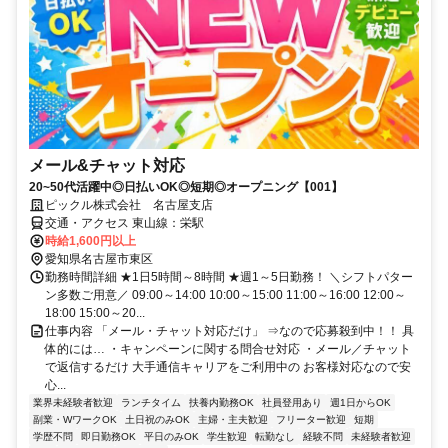
メール&チャット対応
20~50代活躍中◎日払いOK◎短期◎オープニング【001】
ピックル株式会社 名古屋支店
交通・アクセス 東山線：栄駅
時給1,600円以上
愛知県名古屋市東区
勤務時間詳細 ★1日5時間～8時間 ★週1～5日勤務！ ＼シフトパター
ン多数ご用意／ 09:00～14:00 10:00～15:00 11:00～16:00 12:00～
18:00 15:00～20...
仕事内容 「メール・チャット対応だけ」 ⇒なので応募殺到中！！ 具
体的には… ・キャンペーンに関する問合せ対応 ・メール／チャット
で返信するだけ 大手通信キャリアをご利用中の お客様対応なので安
心...
業界未経験者歓迎
ランチタイム
扶養内勤務OK
社員登用あり
週1日からOK
副業・WワークOK
土日祝のみOK
主婦・主夫歓迎
フリーター歓迎
短期
学歴不問
即日勤務OK
平日のみOK
学生歓迎
転勤なし
経験不問
未経験者歓迎