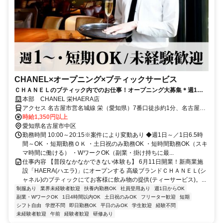
CHANEL×オープニング×ブティックサービス
ＣＨＡＮＥＬのブティック内でのお仕事！オープニング大募集＊週1日
～・週末のみ・短期OK＊6月11日開業！新商業施設「HAERA(ハエ
本部 CHANEL 栄HAERA店
ラ)」にオープン！
アクセス 名古屋市営名城線 栄（愛知県）7番口徒歩約1分、名古屋市
営東山線 栄（愛知県）7番口徒歩約1分、名鉄瀬戸線 栄町（愛知県）
時給1,350円以上
徒歩約4分 「久屋大通駅」徒歩3分/「矢場町駅」徒歩5分/「伏見駅」
愛知県名古屋市中区
徒歩10分
勤務時間 10:00～20:15※案件により変動あり ◆週1日～／1日6.5時
間～OK ・短期勤務ＯＫ ・土日祝のみ勤務OK ・短時間勤務OK（スキ
マ時間に働ける） ・WワークOK（副業・掛け持ちに最...
仕事内容 【普段なかなかできない体験も】 6月11日開業！新商業施
設「HAERA(ハエラ)」にオープンする 高級ブランドＣＨＡＮＥＬ(シ
ャネル)のブティックにてお客様に飲み物の提供(ティーサービス)。...
制服あり
業界未経験者歓迎
扶養内勤務OK
社員登用あり
週1日からOK
副業・WワークOK
1日4時間以内OK
土日祝のみOK
フリーター歓迎
短期
シフト自由
学歴不問
即日勤務OK
平日のみOK
学生歓迎
経験不問
未経験者歓迎
午前
経験者歓迎
研修あり