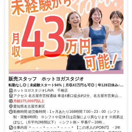
販売スタッフ ホットヨガスタジオ
転勤なし◎｜未経験スタート94%｜月収43万円も可◎｜年128日休み♪｜
残業は月平均2時間以下
ホットヨガスタジオLAVA 千種店
アクセス 名古屋市営桜通線 車道4番口徒歩約2分、名古屋市営東山線
千種1番口徒歩約9分、ＪＲ中央本線 千種1番口徒歩約9分 車道駅4番
月給275,000円以上
出口徒歩2分
愛知県名古屋市東区
勤務時間 総労働時間：1ヶ月あたり168時間 7:00～23：00（シフト
制・実働8時間） ※シフトや定休日は店舗により異なります ※残業ほ
ぼなし（月平均2時間以下） ＜シフト例＞ 早番/7～16時...
仕事内容 ＊－－－＊－－－＊－－－＊ 【この求人のPOINT】 ・3年