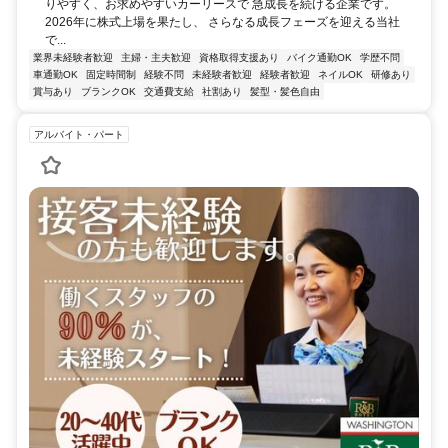
りやすく、お求めやすいカーリースで 急成長を続ける企業です。
2026年に株式上場を果たし、 さらなる成長フェーズを迎える当社
で...
業界未経験者歓迎
主婦・主夫歓迎
資格取得支援あり
バイク通勤OK
学歴不問
車通勤OK
固定時間制
経験不問
未経験者歓迎
経験者歓迎
ネイルOK
研修あり
賞与あり
ブランクOK
交通費支給
社割あり
髪型・髪色自由
アルバイト・パート