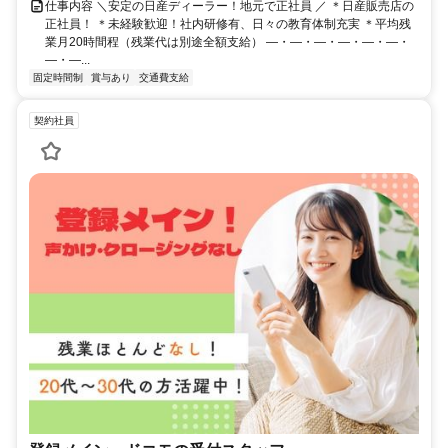
仕事内容 ＼安定の日産ディーラー！地元で正社員 ／ ＊日産販売店の
正社員！ ＊未経験歓迎！社内研修有、日々の教育体制充実 ＊平均残
業月20時間程（残業代は別途全額支給） ―・―・―・―・―・―・
―・―...
固定時間制
賞与あり
交通費支給
契約社員