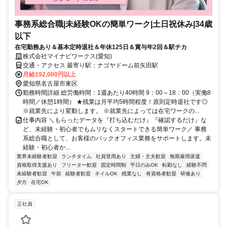
事務系総合職|未経験OKの簡単ワーク|土日祝休み|34歳
以下
在宅勤務あり＆基本定時退社＆年休125日＆賞与年2回＆駅チカ
株式会社マイナビワークス(愛知)
交通・アクセス 最寄り駅：ナゴヤドーム前矢田駅
月給192,000円以上
愛知県名古屋市東区
勤務時間詳細 総労働時間：1週あたり40時間 9：00～18：00（実働8
時間／休憩1時間） ★残業は月平均5時間程度！原則定時退社です◎
※就業先により変動します。 ※就業先によっては在宅ワークの...
仕事内容 ＼もらったデータを『打ち込むだけ』『確認するだけ』な
ど、未経験・初心者でもムリなくスタートできる簡単ワーク／ 事務
系総合職として、お客様のバックオフィス業務をサポートします。未
経験・初心者か...
業界未経験者歓迎
ランチタイム
社員登用あり
主婦・主夫歓迎
無期雇用派遣
資格取得支援あり
フリーター歓迎
固定時間制
平日のみOK
転勤なし
経験不問
未経験者歓迎
午前
経験者歓迎
ネイルOK
残業なし
有資格者歓迎
研修あり
夕方
在宅OK
正社員