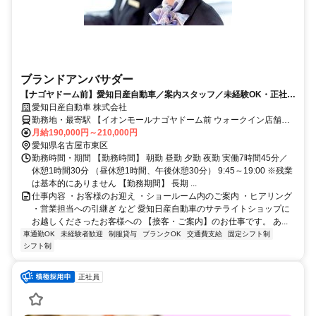
ブランドアンバサダー
【ナゴヤドーム前】愛知日産自動車／案内スタッフ／未経験OK・正社員
前提・賞与有
愛知日産自動車 株式会社
勤務地・最寄駅 【イオンモールナゴヤドーム前 ウォークイン店舗】
・地下鉄名城線・ゆとりーとライン 「ナゴヤドーム前矢田駅」徒歩
月給190,000円～210,000円
愛知県名古屋市東区
10分 ・JR、名鉄「大曽根駅」徒歩15分 ※車通勤応相談(外部駐車場)
勤務時間・期間 【勤務時間】 朝勤 昼勤 夕勤 夜勤 実働7時間45分／
休憩1時間30分 （昼休憩1時間、午後休憩30分） 9:45～19:00 ※残業
は基本的にありません 【勤務期間】 長期 ...
仕事内容 ・お客様のお迎え ・ショールーム内のご案内 ・ヒアリング
・営業担当への引継ぎ など 愛知日産自動車のサテライトショップに
お越しくださったお客様への 【接客・ご案内】のお仕事です。 あ...
車通勤OK
未経験者歓迎
制服貸与
ブランクOK
交通費支給
固定シフト制
シフト制
正社員