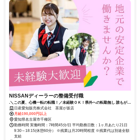
NISSANディーラーの整備受付職
.＼この夏、心機一転の転職！／未経験ＯＫ！県外への転勤無し 誰もが知
る安心な会社！年間休日115日！
日産愛知販売株式会社 茶屋が坂店
月給190,000円以上
愛知県名古屋市千種区
勤務時間 実働時間：7時間45分/日 平均勤務日数：1ヶ月あたり21日
9:30～18:15(休憩60分） ※残業は月20時間程度 ※残業代は別途全額
支給