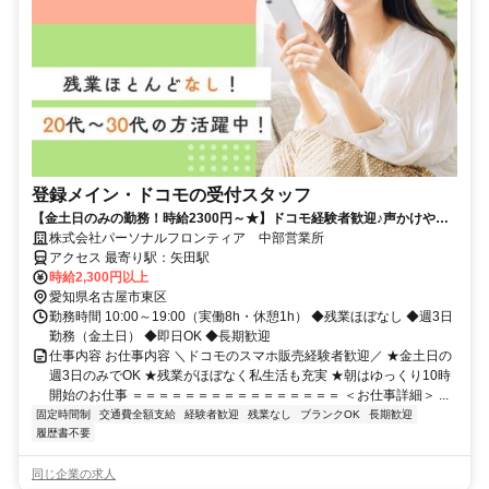
登録メイン・ドコモの受付スタッフ
【金土日のみの勤務！時給2300円～★】ドコモ経験者歓迎♪声かけやク
ロージングはナシ！
株式会社パーソナルフロンティア 中部営業所
アクセス 最寄り駅：矢田駅
時給2,300円以上
愛知県名古屋市東区
勤務時間 10:00～19:00（実働8h・休憩1h） ◆残業ほぼなし ◆週3日
勤務（金土日） ◆即日OK ◆長期歓迎
仕事内容 お仕事内容 ＼ドコモのスマホ販売経験者歓迎／ ★金土日の
週3日のみでOK ★残業がほぼなく私生活も充実 ★朝はゆっくり10時
開始のお仕事 ＝＝＝＝＝＝＝＝＝＝＝＝＝＝＝＝ ＜お仕事詳細＞ ...
固定時間制
交通費全額支給
経験者歓迎
残業なし
ブランクOK
長期歓迎
履歴書不要
同じ企業の求人