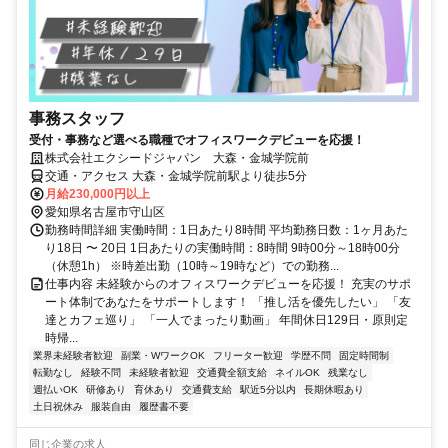
事務スタッフ
受付・事務など選べる職種でオフィスワークデビューを応援！
株式会社エクシードジャパン 大森・金城学院前
交通・アクセス 大森・金城学院前駅より徒歩5分
月給230,000円以上
愛知県名古屋市守山区
勤務時間詳細 実働時間：1日あたり8時間 平均勤務日数：1ヶ月あた
り18日 〜 20日 1日あたりの実働時間：8時間 9時00分～18時00分
（休憩1h） ※時差出勤（10時～19時など）での勤務...
仕事内容 未経験からのオフィスワークデビューを応援！ 充実のサポ
ート体制であなたをサポートします！ 「推し活を優先したい」 「友
達とカフェ巡り」 「一人でまったり動画」 年間休日129日・原則定
時帰...
業界未経験者歓迎
副業・WワークOK
フリーター歓迎
学歴不問
固定時間制
転勤なし
経験不問
未経験者歓迎
交通費全額支給
ネイルOK
残業なし
週払いOK
研修あり
育休あり
交通費支給
駅近5分以内
長期休暇あり
土日祝休み
服装自由
履歴書不要
同じ企業の求人