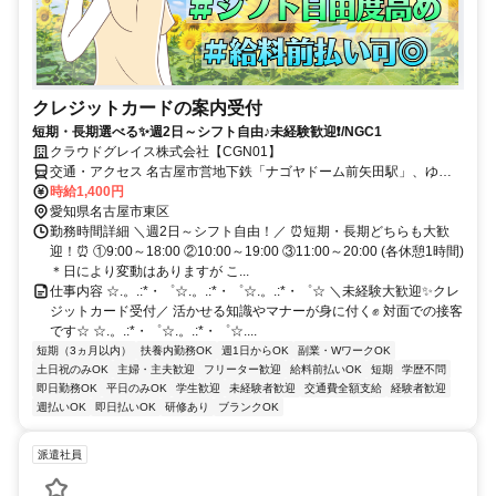
クレジットカードの案内受付
短期・長期選べる✨週2日～シフト自由♪未経験歓迎❗/NGC1
クラウドグレイス株式会社【CGN01】
交通・アクセス 名古屋市営地下鉄「ナゴヤドーム前矢田駅」、ゆと
りーとライン「ナゴヤドーム前矢田駅」より徒歩10分 ★交通費規定
時給1,400円
内支給 ★給料前払いOK
愛知県名古屋市東区
勤務時間詳細 ＼週2日～シフト自由！／ ⏰短期・長期どちらも大歓
迎！⏰ ①9:00～18:00 ②10:00～19:00 ③11:00～20:00 (各休憩1時間)
＊日により変動はありますが こ...
仕事内容 ☆.。.:*・゜☆.。.:*・゜☆.。.:*・゜☆ ＼未経験大歓迎✨クレ
ジットカード受付／ 活かせる知識やマナーが身に付く✊ 対面での接客
です☆ ☆.。.:*・゜☆.。.:*・゜☆....
短期（3ヵ月以内）
扶養内勤務OK
週1日からOK
副業・WワークOK
土日祝のみOK
主婦・主夫歓迎
フリーター歓迎
給料前払いOK
短期
学歴不問
即日勤務OK
平日のみOK
学生歓迎
未経験者歓迎
交通費全額支給
経験者歓迎
週払いOK
即日払いOK
研修あり
ブランクOK
派遣社員