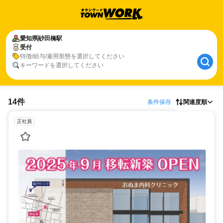
愛知県
砂田橋駅
受付
特徴/給与/雇用形態を選択してください
キーワードを選択してください
14件
条件保存
関連度順
正社員