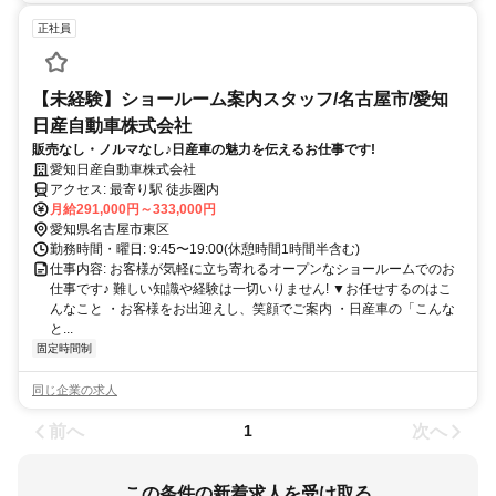
正社員
【未経験】ショールーム案内スタッフ/名古屋市/愛知
日産自動車株式会社
販売なし・ノルマなし♪日産車の魅力を伝えるお仕事です!
愛知日産自動車株式会社
アクセス: 最寄り駅 徒歩圏内
月給291,000円～333,000円
愛知県名古屋市東区
勤務時間・曜日: 9:45〜19:00(休憩時間1時間半含む)
仕事内容: お客様が気軽に立ち寄れるオープンなショールームでのお
仕事です♪ 難しい知識や経験は一切いりません! ▼お任せするのはこ
んなこと ・お客様をお出迎えし、笑顔でご案内 ・日産車の「こんな
と...
固定時間制
同じ企業の求人
前へ
次へ
1
この条件の新着求人を受け取る