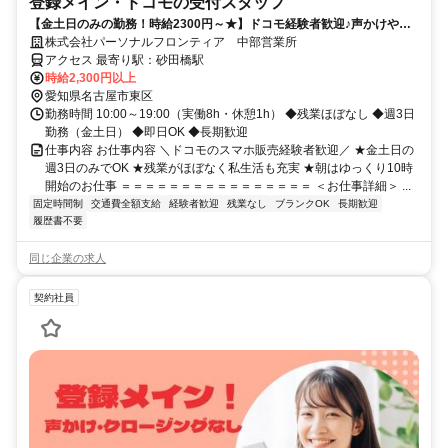
登録メイン・ドコモの受付スタッフ
【金土日のみの勤務！時給2300円～★】ドコモ経験者歓迎♪声かけやク
ロージングはナシ！
株式会社パーソナルフロンティア 中部営業所
アクセス 最寄り駅：砂田橋駅
時給2,300円以上
愛知県名古屋市東区
勤務時間 10:00～19:00（実働8h・休憩1h） ◆残業ほぼなし ◆週3日
勤務（金土日） ◆即日OK ◆長期歓迎
仕事内容 お仕事内容 ＼ドコモのスマホ販売経験者歓迎／ ★金土日の
週3日のみでOK ★残業がほぼなく私生活も充実 ★朝はゆっくり10時
開始のお仕事 ＝＝＝＝＝＝＝＝＝＝＝＝＝＝＝＝ ＜お仕事詳細＞ ...
固定時間制
交通費全額支給
経験者歓迎
残業なし
ブランクOK
長期歓迎
履歴書不要
同じ企業の求人
契約社員