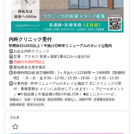
内科クリニック受付
年間休日120日以上！中抜け◎昨年リニューアルのキレイな院内
おぬま内科クリニック
交通・アクセス 茶屋ヶ坂駅1番出口から徒歩3分
月給210,000円以上
愛知県名古屋市東区
勤務時間詳細 総労働時間：1ヶ月あたり121時間 〜 146時間 【勤務時
間】 ・月～水・金 8:30～12:00／15:30～19:00 ・土 8:30～12:30
仕事内容 - 昨年リニューアルのキレイな施設で 主にクリニックの受
付・事務業務を メインにお任せしていきます♪ - ＼ アピールポイント
／ ■午前診療と午後診療の間の中抜けOK！ ■近くにスーパーが...
制服あり
主婦・主夫歓迎
固定時間制
転勤なし
経験不問
交通費全額支給
経験者歓迎
駅近5分以内
正社員