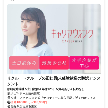
リクルートグループの正社員|未経験歓迎の翻訳アシス
タント
原則定時退社＆土日祝休＆年休125日＆賞与あり＆転勤なし
ナゴヤドーム前矢田駅
交通・アクセス ※各線『ナゴヤドーム前矢田駅』近くのオフィスビ
ルでの勤務となります
月給187,000円～303,900円
愛知県名古屋市東区