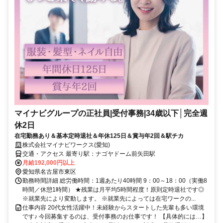
マイナビグループの正社員|受付事務|34歳以下│完全週
休2日
在宅勤務あり＆基本定時退社＆年休125日＆賞与年2回＆駅チカ
株式会社マイナビワークス(愛知)
交通・アクセス 最寄り駅：ナゴヤドーム前矢田駅
月給192,000円以上
愛知県名古屋市東区
勤務時間詳細 総労働時間：1週あたり40時間 9：00～18：00（実働8
時間／休憩1時間） ★残業は月平均5時間程度！原則定時退社です◎
※就業先により変動します。 ※就業先によっては在宅ワークの...
仕事内容 20代女性活躍中！未経験からスタートした先輩も多い環境
です♪ 今回募集するのは、受付事務のお仕事です！ 【具体的には…】