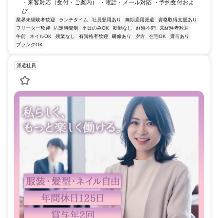
・来客対応（受付・ご案内） ・電話・メール対応 ・予約受付およ
び...
業界未経験者歓迎
ランチタイム
社員登用あり
無期雇用派遣
資格取得支援あり
フリーター歓迎
固定時間制
平日のみOK
転勤なし
経験不問
未経験者歓迎
午前
ネイルOK
残業なし
有資格者歓迎
研修あり
夕方
在宅OK
賞与あり
ブランクOK
派遣社員