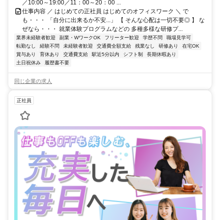
／10:00～19:00／11：00～20：00 ...
仕事内容 ／ はじめての正社員 はじめてのオフィスワーク ＼ で
も・・・ 「自分に出来るか不安...」 【 そんな心配は一切不要◎ 】 な
ぜなら・・・ 就業体験プログラムなどの 多種多様な研修プ...
業界未経験者歓迎
副業・WワークOK
フリーター歓迎
学歴不問
職場見学可
転勤なし
経験不問
未経験者歓迎
交通費全額支給
残業なし
研修あり
在宅OK
賞与あり
育休あり
交通費支給
駅近5分以内
シフト制
長期休暇あり
土日祝休み
履歴書不要
同じ企業の求人
正社員