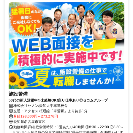
施設警備
50代の新人活躍中✨未経験OK❗座り仕事あり◎セコムグループ
株式会社セノン/愛知大学車道校舎
交通・アクセス 桜通線「車道駅」より徒歩1分
月給198,000円～273,276円
愛知県名古屋市東区
勤務時間詳細 総労働時間：1週あたり40時間 ①8:30～22:00 ②8:30～
8:30 ※1ヶ月単位の変形労働時間制 (週平均実働時間：40時間) ⭐いず