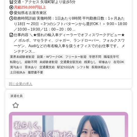
交通・アクセス 矢場町駅より徒歩5分
月給250,000円以上
愛知県名古屋市東区
勤務時間詳細 実働時間：1日あたり8時間 平均勤務日数：1ヶ月あた
り18日 〜 20日 ＜3つのシフトパターンから選択OK！＞ 9:00～18:00
／10:00～19:00／11：00～20：00 ...
仕事内容 ＼★憧れの輸入車ディーラーでオフィスワークデビュー★
／ ボルボ、マセラティ、ジャガー、ランドローバー、フォルクスワ
ーゲン、Audiなどの有名輸入車を扱うオフィスでのお仕事です。 メ
ンテナンス...
業界未経験者歓迎
副業・WワークOK
フリーター歓迎
学歴不問
職場見学可
転勤なし
経験不問
未経験者歓迎
交通費全額支給
残業なし
研修あり
在宅OK
賞与あり
育休あり
交通費支給
駅近5分以内
シフト制
長期休暇あり
土日祝休み
履歴書不要
同じ企業の求人
派遣社員