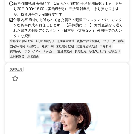
勤務時間詳細 実働時間：1日あたり8時間 平均勤務日数：1ヶ月あた
り20日 9:00~18:00（実働8時間） ※派遣就業先により異なります
が、残業月平均6時間程度です。
仕事内容 海外から送られてきた資料の翻訳アシスタントや、カンタ
ンな資料作成をお任せします！ 【具体的には…】 海外企業から送ら
れた資料の翻訳アシスタント（日本語⇒英語など） 外国語でのカン
タンな資料...
業界未経験者歓迎
社員登用あり
無期雇用派遣
資格取得支援あり
フリーター歓迎
固定時間制
転勤なし
経験不問
未経験者歓迎
交通費全額支給
研修あり
賞与あり
ブランクOK
育休あり
交通費支給
長期歓迎
駅近5分以内
社割あり
土日祝休み
服装自由
契約社員