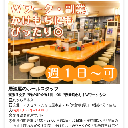
居酒屋のホールスタッフ
頑張り次第で時給UP☆週1日～OKで授業終わりやWワークも◎
たから屋本店
交通・アクセス ＜たから屋本店＞JR｢大曽根｣駅より徒歩2分＊自転車
通勤OK
時給1,150円～1,438円
愛知県名古屋市北区
勤務時間詳細 17:00～23:00 ＊週1日～､1日3h～短時間OK ＊｢平日の
み｣｢土曜のみ｣OK ＊副業・掛け持ち・WワークOK ＊勤務曜日は応相