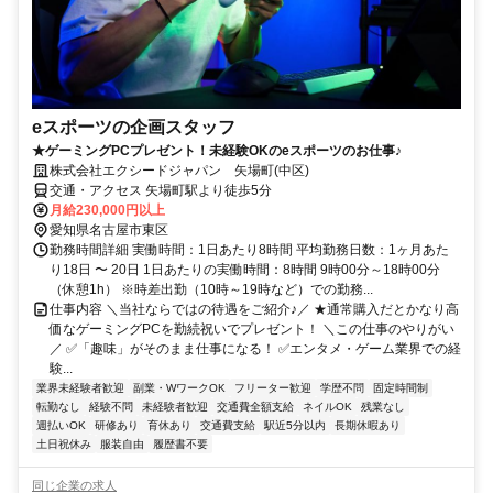
eスポーツの企画スタッフ
★ゲーミングPCプレゼント！未経験OKのeスポーツのお仕事♪
株式会社エクシードジャパン 矢場町(中区)
交通・アクセス 矢場町駅より徒歩5分
月給230,000円以上
愛知県名古屋市東区
勤務時間詳細 実働時間：1日あたり8時間 平均勤務日数：1ヶ月あた
り18日 〜 20日 1日あたりの実働時間：8時間 9時00分～18時00分
（休憩1h） ※時差出勤（10時～19時など）での勤務...
仕事内容 ＼当社ならではの待遇をご紹介♪／ ★通常購入だとかなり高
価なゲーミングPCを勤続祝いでプレゼント！ ＼この仕事のやりがい
／ ✅「趣味」がそのまま仕事になる！ ✅エンタメ・ゲーム業界での経
験...
業界未経験者歓迎
副業・WワークOK
フリーター歓迎
学歴不問
固定時間制
転勤なし
経験不問
未経験者歓迎
交通費全額支給
ネイルOK
残業なし
週払いOK
研修あり
育休あり
交通費支給
駅近5分以内
長期休暇あり
土日祝休み
服装自由
履歴書不要
同じ企業の求人