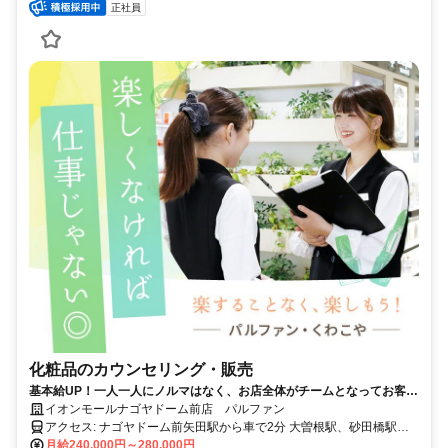
正社員
化粧品のカウンセリング・販売
基本給UP！一人一人にノルマはなく、お店全体がチームとなってお客様
を接客します！
イオンモールナゴヤドーム前店 パルファン
アクセス: ナゴヤドーム前矢田駅から車で2分 大曽根駅、砂田橋駅か
ら車で4分
月給240,000円～280,000円