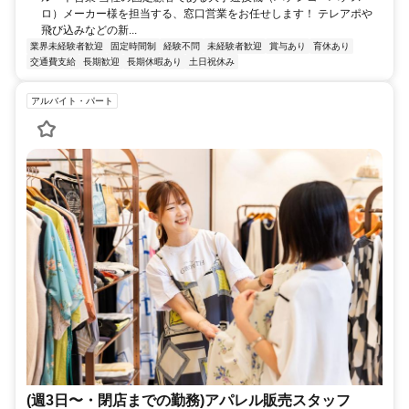
ロ）メーカー様を担当する、窓口営業をお任せします！ テレアポや
飛び込みなどの新...
業界未経験者歓迎
固定時間制
経験不問
未経験者歓迎
賞与あり
育休あり
交通費支給
長期歓迎
長期休暇あり
土日祝休み
アルバイト・パート
(週3日〜・閉店までの勤務)アパレル販売スタッフ