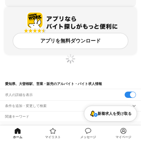
アプリを無料ダウンロード
愛知県、大曽根駅、営業・販売のアルバイト・バイト求人情報
求人の詳細を表示
条件を追加・変更して検索
新着求人を受け取る
市区町村を追加・変更
関連キーワード
完全在宅ワーク 全国
シール貼り 在宅
現在地周辺
ガチャガチャ
犬カフェ
愛知県
駅を追加・変更
バイトTOP
愛知県
名古屋市
東区
大曽根駅
営業・販売のアル
愛知県
すべて
バイト・バイト・求人
名古屋市
すべて
ホーム
マイリスト
メッセージ
マイページ
職種を追加・変更
JR中央本線(名古屋～塩尻)
千種区
東区
北区
西区
中村区
中区
昭和区
瑞穂区
熱田区
中川区
港区
南区
守山区