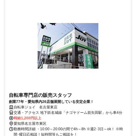
自転車専門店の販売スタッフ
創業77年・愛知県内26店舗展開している安定企業！
自転車ジョイ 名古屋東店
交通・アクセス 地下鉄名城線「ナゴヤドーム前矢田駅」から車4分
時給1,200円以上
愛知県名古屋市東区
勤務時間詳細 ・10:00～20:00の間で4h～8h ※週2･3日～ok！ ※時
間･曜日応相談！短時間等もご相談を！