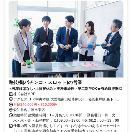
遊技機(パチンコ・スロット)の営業
＜残業ほぼなし×土日祝休み＞実務未経験・第二新卒OK★有給取得率◎
株式会社MRD
アクセス ＪＲ中央本線 大曽根南口徒歩約5分、名鉄瀬戸線 森下（愛
知県）徒歩約6分、名鉄瀬戸線 大曽根西改札口徒歩約9分
月給240,000円～310,000円
愛知県名古屋市東区
勤務時間 総労働時間：1ヶ月あたり160時間 ・勤務曜日：月・火・
水・木・金 ・勤務時間： [1] 09:00～18:00 ※休憩12：00～13：00
仕事内容 ＼新規開拓なし！／すでにお付き合いのあるメーカー様の
ルート営業 当社の固定顧客である大手遊技機（パチンコ・パチス