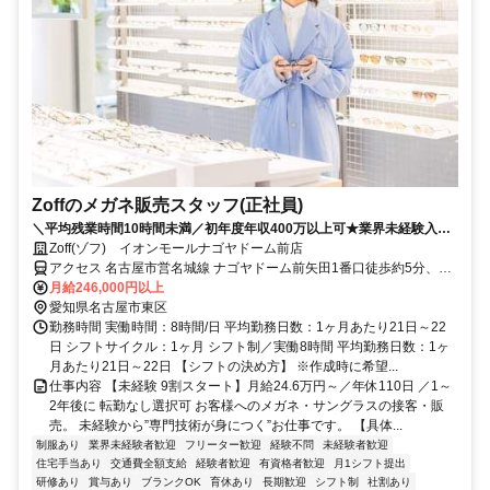
Zoffのメガネ販売スタッフ(正社員)
＼平均残業時間10時間未満／初年度年収400万以上可★業界未経験入社
90%★充実したOJTあり★面接2回で内定まで1カ月以内★2026年8月・
Zoff(ゾフ) イオンモールナゴヤドーム前店
9月入社歓迎
アクセス 名古屋市営名城線 ナゴヤドーム前矢田1番口徒歩約5分、ゆ
とりーとライン ナゴヤドーム前矢田1番口徒歩約5分、名鉄瀬戸線 矢
月給246,000円以上
田（愛知県）徒歩約13分
愛知県名古屋市東区
勤務時間 実働時間：8時間/日 平均勤務日数：1ヶ月あたり21日～22
日 シフトサイクル：1ヶ月 シフト制／実働8時間 平均勤務日数：1ヶ
月あたり21日～22日 【シフトの決め方】 ※作成時に希望...
仕事内容 【未経験 9割スタート】月給24.6万円～／年休110日 ／1～
2年後に 転勤なし選択可 お客様へのメガネ・サングラスの接客・販
売。 未経験から”専門技術が身につく”お仕事です。 【具体...
制服あり
業界未経験者歓迎
フリーター歓迎
経験不問
未経験者歓迎
住宅手当あり
交通費全額支給
経験者歓迎
有資格者歓迎
月1シフト提出
研修あり
賞与あり
ブランクOK
育休あり
長期歓迎
シフト制
社割あり