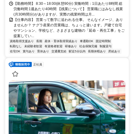
【勤務時間】 8:30～18:00(休憩90分) 実働時間：1日あたり8時間 総
労働時間:1週あたり40時間 【残業について】 営業職にはみなし残業
(月30時間分)がありますが、実際の残業時間は月...
【仕事内容】 営業って数字に追われる仕事。 そんなイメージ、あり
ませんか？ ナグラ産業の営業職は、ちょっと違います。戸建て住宅
やマンション、学校など、さまざまな建物の「延命・再生工事」をご
提案してい...
資格取得支援あり
長期
産休・育休取得実績あり
車通勤OK
固定時間制
転勤なし
未経験者歓迎
有資格者歓迎
研修あり
社会保険完備
制服貸与
在宅OK
賞与あり
育休あり
交通費支給
駅近5分以内
長期休暇あり
昇給あり
正社員