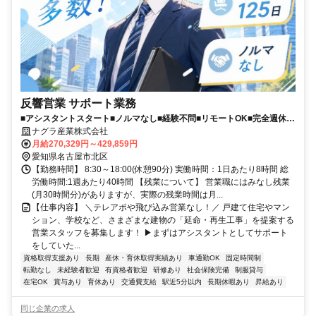
反響営業 サポート業務
■アシスタントスタート■ノルマなし■経験不問■リモートOK■完全週休2
日制(土日祝)■資格手当MAX4万円
ナグラ産業株式会社
月給270,329円～429,859円
愛知県名古屋市北区
【勤務時間】 8:30～18:00(休憩90分) 実働時間：1日あたり8時間 総
労働時間:1週あたり40時間 【残業について】 営業職にはみなし残業
(月30時間分)がありますが、実際の残業時間は月...
【仕事内容】 ＼テレアポや飛び込み営業なし！／ 戸建て住宅やマン
ション、学校など、さまざまな建物の「延命・再生工事」を提案する
営業スタッフを募集します！ ▶まずはアシスタントとしてサポート
をしていた...
資格取得支援あり
長期
産休・育休取得実績あり
車通勤OK
固定時間制
転勤なし
未経験者歓迎
有資格者歓迎
研修あり
社会保険完備
制服貸与
在宅OK
賞与あり
育休あり
交通費支給
駅近5分以内
長期休暇あり
昇給あり
同じ企業の求人