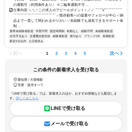
の通勤可（利用条件あり） ※二輪車通勤不可 ...
仕事内容 ＼＼✨この求人のアピールポイント✨／／ ￣￣V￣￣￣￣￣
￣￣￣￣￣￣￣￣￣￣￣￣ ✅既存顧客への提案やフォローが中心 ✅納
品まで一貫して関われるやりがい ✅未経験でも成長できるサポート体
制 ...
業界未経験者歓迎
学歴不問
固定時間制
転勤なし
経験不問
未経験者歓迎
住宅手当あり
交通費全額支給
経験者歓迎
賞与あり
ブランクOK
長期歓迎
駅近5分以内
土日祝休み
前へ
次へ
1
2
3
4
5
この条件の新着求人を受け取る
愛知県 / 大曽根駅
営業・販売すべて
「LINEで受け取る」では、新着求人のほか、おすすめ情報なども配信しま
す。
詳しくはこちら
LINEで受け取る
メールで受け取る