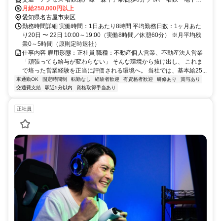
「大曽根」駅徒歩12分
月給250,000円以上
愛知県名古屋市東区
勤務時間詳細 実働時間：1日あたり8時間 平均勤務日数：1ヶ月あた
り20日 〜 22日 10:00～19:00（実働8時間／休憩60分） ※月平均残
業0～5時間（原則定時退社）
仕事内容 雇用形態：正社員 職種：不動産個人営業、不動産法人営業
「頑張っても給与が変わらない」 そんな環境から抜け出し、 これま
で培った営業経験を正当に評価される環境へ。 当社では、基本給25...
車通勤OK
固定時間制
転勤なし
経験者歓迎
有資格者歓迎
研修あり
賞与あり
交通費支給
駅近5分以内
資格取得手当あり
正社員