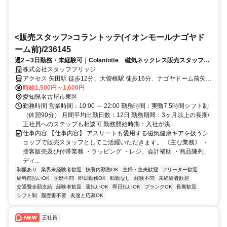
<販売スタッフ>コラントッテ(イオンモールナゴヤド
ーム前)/236145
週2～3日勤務・未経験可｜Colantotte 磁気ネックレス販売スタッフ
（イオンナゴヤドーム前）
株式会社スタッフブリッジ
アクセス 矢田駅 徒歩12分、大曽根駅 徒歩16分、ナゴヤドーム前矢田
駅
時給1,500円～1,600円
愛知県名古屋市東区
勤務時間 営業時間：10:00 ～ 22:00 勤務時間：実働7.5時間シフト制
（休憩90分） 月間平均出勤日数：12日 勤務期間：3ヶ月以上の長期/
正社員へのステップも相談可 勤務開始時期：入社が決...
仕事内容 【仕事内容】 アスリートも愛用する磁気健康ギアを扱うシ
ョップで販売スタッフとしてご活躍いただきます。 《主な業務》 ・
接客販売及び付帯業務 ・ラッピング ・レジ、会計補助 ・商品陳列、
ディ...
制服あり
業界未経験者歓迎
扶養内勤務OK
主婦・主夫歓迎
フリーター歓迎
給料前払いOK
学歴不問
即日勤務OK
転勤なし
経験不問
未経験者歓迎
交通費全額支給
経験者歓迎
週払いOK
即日払いOK
ブランクOK
長期歓迎
シフト制
履歴書不要
友達と応募OK
正社員