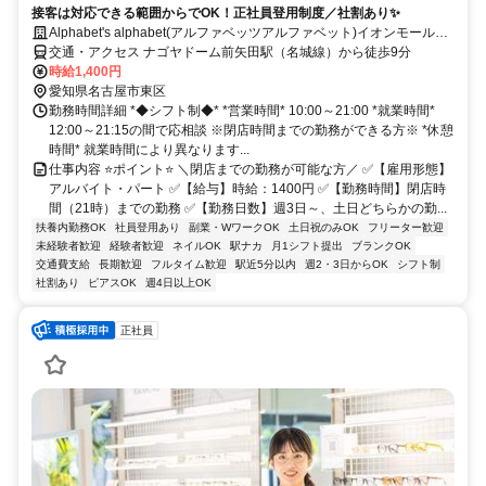
接客は対応できる範囲からでOK！正社員登用制度／社割あり✨
Alphabet's alphabet(アルファベッツアルファベット)イオンモールナ
ゴヤドーム前
交通・アクセス ナゴヤドーム前矢田駅（名城線）から徒歩9分
時給1,400円
愛知県名古屋市東区
勤務時間詳細 *◆️シフト制◆️* *営業時間* 10:00～21:00 *就業時間*
12:00～21:15の間で応相談 ※閉店時間までの勤務ができる方※ *休憩
時間* 就業時間により異なります...
仕事内容 ⭐ポイント⭐ ＼閉店までの勤務が可能な方／ ✅【雇用形態】
アルバイト・パート ✅【給与】時給：1400円 ✅【勤務時間】閉店時
間（21時）までの勤務 ✅【勤務日数】週3日～、土日どちらかの勤...
扶養内勤務OK
社員登用あり
副業・WワークOK
土日祝のみOK
フリーター歓迎
未経験者歓迎
経験者歓迎
ネイルOK
駅ナカ
月1シフト提出
ブランクOK
交通費支給
長期歓迎
フルタイム歓迎
駅近5分以内
週2・3日からOK
シフト制
社割あり
ピアスOK
週4日以上OK
正社員