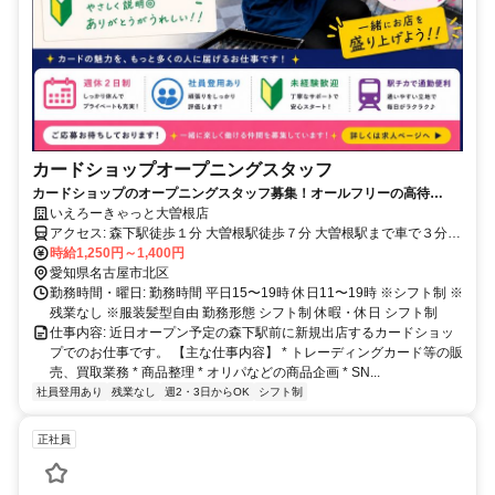
カードショップオープニングスタッフ
カードショップのオープニングスタッフ募集！オールフリーの高待
遇！！
いえろーきゃっと大曽根店
アクセス: 森下駅徒歩１分 大曽根駅徒歩７分 大曽根駅まで車で３分の
送迎も可能です！
時給1,250円～1,400円
愛知県名古屋市北区
勤務時間・曜日: 勤務時間 平日15〜19時 休日11〜19時 ※シフト制 ※
残業なし ※服装髪型自由 勤務形態 シフト制 休暇・休日 シフト制
仕事内容: 近日オープン予定の森下駅前に新規出店するカードショッ
プでのお仕事です。 【主な仕事内容】 * トレーディングカード等の販
売、買取業務 * 商品整理 * オリパなどの商品企画 * SN...
社員登用あり
残業なし
週2・3日からOK
シフト制
正社員