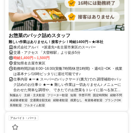
お惣菜のパック詰めスタッフ
難しい作業はありません！接客ナシ！時給1400円～★/本社
株式会社アルバ <派遣先>名古屋市東区のスーパー
交通・アクセス 「大曽根駅」より徒歩5分
時給1,400円～1,500円
愛知県名古屋市東区
勤務時間詳細 8:00~16:00(実働7時間/休憩1時間) ・週4日~OK ・残業
は基本ナシ!16時ピッタリに退社可能です♪
仕事内容 ★ー★ スーパーのバックヤード(裏方)での 調理補助やパッ
ク詰めのお仕事☆ ★ー★ 難しい作業は一切ありません♪ メニューに
合わせた簡単な調理や、 できたてのお惣菜をトレイに並べる加工...
制服あり
主婦・主夫歓迎
フリーター歓迎
短期
学歴不問
固定時間制
経験不問
未経験者歓迎
交通費全額支給
経験者歓迎
残業なし
有資格者歓迎
ブランクOK
長期歓迎
フルタイム歓迎
アルバイト・パート