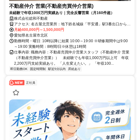
不動産仲介 営業(不動産売買仲介営業)
未経験で年収1000万円実績あり｜完全反響営業（月160件超）
株式会社総和不動産
アクセス: 名古屋北営業所：地下鉄名城線「平安通」駅3番出口から徒
歩1分
月給400,000円～1,500,000円
愛知県名古屋市北区
勤務時間・曜日: 10時以降に始業 10:00～19:00 ※研修期間中は9:00
～19:00 実働時間：8時間/日※休憩は1時間
仕事内容: 職務内容：不動産売買仲介営業スタッフ（不動産仲介 営業
（不動産売買仲介営業）） 未経験でも年収1,000万円以上可 年収
2,200万円支給実績あり。 「人生変えたい。」 「年収100...
即日勤務OK
固定時間制
駅近5分以内
昇給あり
正社員