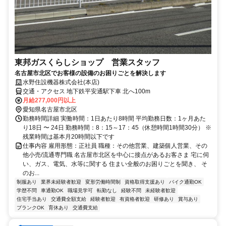
東邦ガスくらしショップ 営業スタッフ
名古屋市北区でお客様の設備のお困りごとを解決します
水野住設機器株式会社(本店)
交通・アクセス 地下鉄平安通駅下車 北へ100m
月給277,000円以上
愛知県名古屋市北区
勤務時間詳細 実働時間：1日あたり8時間 平均勤務日数：1ヶ月あた
り18日 〜 24日 勤務時間：8：15～17：45（休憩時間1時間30分） ※
残業時間は基本月20時間以下です
仕事内容 雇用形態：正社員 職種：その他営業、建築個人営業、その
他小売/流通専門職 名古屋市北区を中心に接点があるお客さま 宅に伺
い、ガス、電気、水等に関する 住まい全般のお困りごとを聞き、 そ
のお...
制服あり
業界未経験者歓迎
変形労働時間制
資格取得支援あり
バイク通勤OK
学歴不問
車通勤OK
職場見学可
転勤なし
経験不問
未経験者歓迎
住宅手当あり
交通費全額支給
経験者歓迎
有資格者歓迎
研修あり
賞与あり
ブランクOK
育休あり
交通費支給