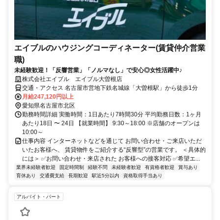
エイブルのハウジングコーディネーター(賃貸仲介営業
職)
未経験歓迎！「反響営業」「ノルマなし」で安心◎女性活躍中♪
株式会社エイブル エイブル大曽根店
交通・アクセス 名古屋市営地下鉄名城線「大曽根駅」から徒歩1分
月給247,120円以上
愛知県名古屋市北区
勤務時間詳細 実働時間：1日あたり7時間30分 平均勤務日数：1ヶ月
あたり18日 〜 24日 【就業時間】 9:30～18:00 ※店舗のオープンは
10:00～
仕事内容 インターネットなどを通じて お問い合わせ・ご来店いただ
いたお客様へ、 賃貸物件をご紹介する“反響型”の営業です。 ＜具体的
には＞ ✅お問い合わせ・来店された お客様への接客対応 ✅希望エ...
業界未経験者歓迎
固定時間制
経験不問
未経験者歓迎
有資格者歓迎
賞与あり
育休あり
交通費支給
長期歓迎
駅近5分以内
資格取得手当あり
アルバイト・パート