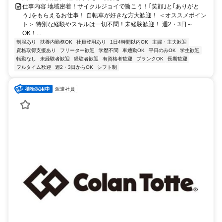
仕事内容 地域密着！サイクルジョイで働こう！｢笑顔｣と｢ありがと
う｣をもらえるお仕事！ 自転車が好きな方大歓迎！ ＜オススメポイン
ト＞ 特別な経験やスキルは一切不問！未経験歓迎！ 週2・3日～
OK！...
制服あり
扶養内勤務OK
社員登用あり
1日4時間以内OK
主婦・主夫歓迎
資格取得支援あり
フリーター歓迎
学歴不問
車通勤OK
平日のみOK
学生歓迎
転勤なし
未経験者歓迎
経験者歓迎
有資格者歓迎
ブランクOK
長期歓迎
フルタイム歓迎
週2・3日からOK
シフト制
派遣社員