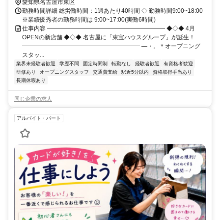
愛知県名古屋市東区
勤務時間詳細 総労働時間：1週あたり40時間 ◇ 勤務時間9:00~18:00
※業績優秀者の勤務時間は 9:00~17:00(実働6時間)
仕事内容 ━━━━━━━━━━━━━━━━━━━━ ◆◇◆ 4月
OPENの新店舗 ◆◇◆ 名古屋に「東宝ハウスグループ」が誕生！
━━━━━━━━━━━━━━━━━━━━ ―・。＊オープニング
スタッ...
業界未経験者歓迎
学歴不問
固定時間制
転勤なし
経験者歓迎
有資格者歓迎
研修あり
オープニングスタッフ
交通費支給
駅近5分以内
資格取得手当あり
長期休暇あり
同じ企業の求人
アルバイト・パート