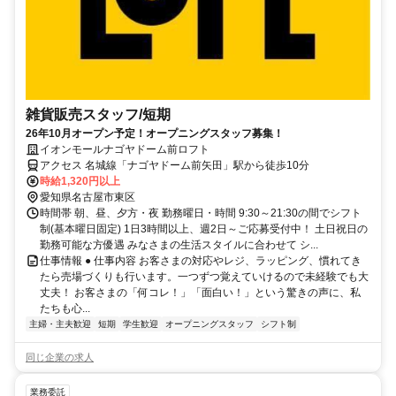
雑貨販売スタッフ/短期
26年10月オープン予定！オープニングスタッフ募集！
イオンモールナゴヤドーム前ロフト
アクセス 名城線「ナゴヤドーム前矢田」駅から徒歩10分
時給1,320円以上
愛知県名古屋市東区
時間帯 朝、昼、夕方・夜 勤務曜日・時間 9:30～21:30の間でシフト
制(基本曜日固定) 1日3時間以上、週2日～ご応募受付中！ 土日祝日の
勤務可能な方優遇 みなさまの生活スタイルに合わせて シ...
仕事情報 ● 仕事内容 お客さまの対応やレジ、ラッピング、慣れてき
たら売場づくりも行います。一つずつ覚えていけるので未経験でも大
丈夫！ お客さまの「何コレ！」「面白い！」という驚きの声に、私
たちも心...
主婦・主夫歓迎
短期
学生歓迎
オープニングスタッフ
シフト制
同じ企業の求人
業務委託