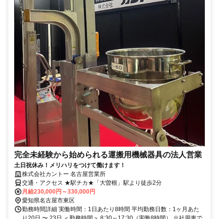
完全未経験から始められる運搬用機械器具の法人営業
土日祝休み！メリハリをつけて働けます！
株式会社カントー 名古屋営業所
交通・アクセス ★駅チカ★「大曽根」駅より徒歩2分
月給230,000円～330,000円
愛知県名古屋市東区
勤務時間詳細 実働時間：1日あたり8時間 平均勤務日数：1ヶ月あた
り20日 〜 23日 ＜勤務時間＞ 8:30～17:30（実働8時間） ※社用車で