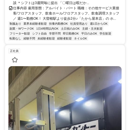
談 ＊シフトは3週間毎に提出 「〇曜日は暇だか...
仕事内容 雇用形態：アルバイト・パート 職種：その他サービス業接
客/フロアスタッフ、飲食ホール/フロアスタッフ、飲食調理スタッフ
／ 週1〜勤務OK！ 大曽根駅より徒歩2分♪「たから屋本店」の ホ...
制服あり
業界未経験者歓迎
扶養内勤務OK
社員登用あり
週1日からOK
副業・WワークOK
1日4時間以内OK
土日祝のみOK
主婦・主夫歓迎
フリーター歓迎
シフト自由
学歴不問
即日勤務OK
平日のみOK
学生歓迎
転勤なし
経験不問
未経験者歓迎
経験者歓迎
ネイルOK
正社員