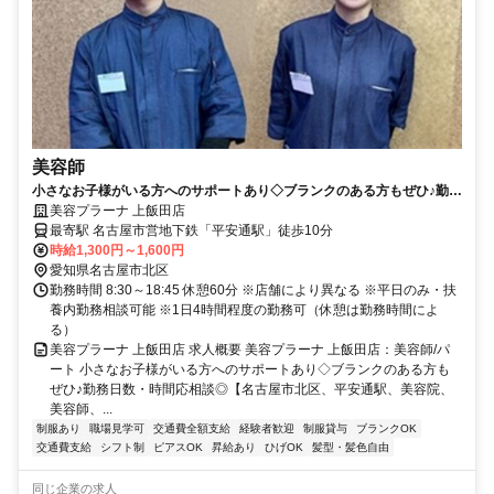
美容師
小さなお子様がいる方へのサポートあり◇ブランクのある方もぜひ♪勤務
日数・時間応相談◎【名古屋市北区、平安通駅、美容院、美容師、パー
美容プラーナ 上飯田店
ト】
最寄駅 名古屋市営地下鉄「平安通駅」徒歩10分
時給1,300円～1,600円
愛知県名古屋市北区
勤務時間 8:30～18:45 休憩60分 ※店舗により異なる ※平日のみ・扶
養内勤務相談可能 ※1日4時間程度の勤務可（休憩は勤務時間によ
る）
美容プラーナ 上飯田店 求人概要 美容プラーナ 上飯田店：美容師/パ
ート 小さなお子様がいる方へのサポートあり◇ブランクのある方も
ぜひ♪勤務日数・時間応相談◎【名古屋市北区、平安通駅、美容院、
美容師、...
制服あり
職場見学可
交通費全額支給
経験者歓迎
制服貸与
ブランクOK
交通費支給
シフト制
ピアスOK
昇給あり
ひげOK
髪型・髪色自由
同じ企業の求人