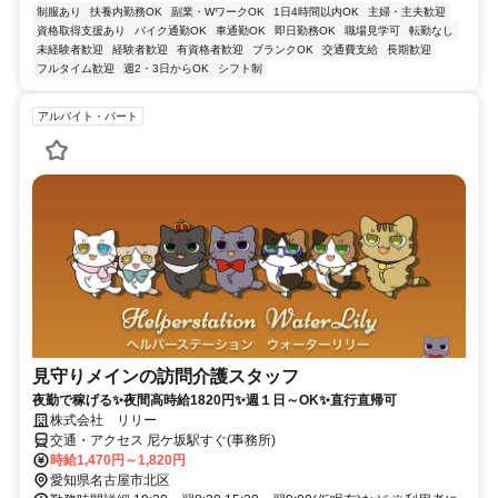
制服あり
扶養内勤務OK
副業・WワークOK
1日4時間以内OK
主婦・主夫歓迎
資格取得支援あり
バイク通勤OK
車通勤OK
即日勤務OK
職場見学可
転勤なし
未経験者歓迎
経験者歓迎
有資格者歓迎
ブランクOK
交通費支給
長期歓迎
フルタイム歓迎
週2・3日からOK
シフト制
アルバイト・パート
見守りメインの訪問介護スタッフ
夜勤で稼げる✨夜間高時給1820円✨週１日～OK✨直行直帰可
株式会社 リリー
交通・アクセス 尼ケ坂駅すぐ(事務所)
時給1,470円～1,820円
愛知県名古屋市北区