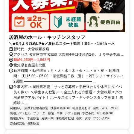
居酒屋のホール・キッチンスタッフ
＼★8月より時給UP★／夏休みスタート歓迎！週2～・1日4h～ok
新時代 大曽根駅前店
アクセス 名古屋市営名城線 大曽根4番口徒歩約2分、ＪＲ中央本線 大
曽根北口徒歩約4分、名古屋市営名城線/名古屋市営名港線 平安通4番
時給1,250円～1,562円
口徒歩約9分
愛知県名古屋市北区
勤務時間 ・勤務曜日：月・火・水・木・金・土・日・祝 ・勤務時
間： [1] 15:00～05:00 ・最低勤務日数（週）：2日 シフトサイクル：
2週間 ――――――――――――――――――― ...
仕事内容 ＜履歴書不要！サッと応募可＞学校終わりや休日にタイパ
良く稼ぐ♪ ＼学生さん歓迎／ ＼金土入れる方優遇／ 大曽根駅スグの
居酒屋でアルバイト！ ホールスタッフ・キッチンスタッフ募集！ 未
経験ス...
制服あり
業界未経験者歓迎
扶養内勤務OK
社員登用あり
副業・WワークOK
隔週シフト提出
フリーター歓迎
早朝
シフト自由
学歴不問
即日勤務OK
職場見学可
学生歓迎
経験不問
未経験者歓迎
夜間
夕方
ブランクOK
交通費支給
長期歓迎