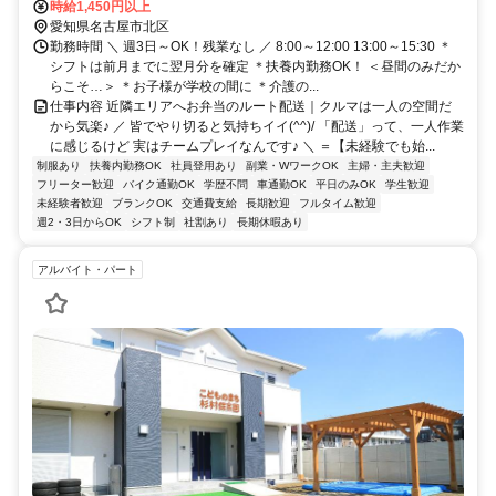
事業城北線 味美（東海交通線）徒歩約28分、名鉄小牧線/名古屋市営
時給1,450円以上
上飯田線 味美（名鉄線）徒歩約31分
愛知県名古屋市北区
勤務時間 ＼ 週3日～OK！残業なし ／ 8:00～12:00 13:00～15:30 ＊
シフトは前月までに翌月分を確定 ＊扶養内勤務OK！ ＜昼間のみだか
らこそ…＞ ＊お子様が学校の間に ＊介護の...
仕事内容 近隣エリアへお弁当のルート配送｜クルマは一人の空間だ
から気楽♪ ／ 皆でやり切ると気持ちイイ(^^)/ 「配送」って、一人作業
に感じるけど 実はチームプレイなんです♪ ＼ ＝【未経験でも始...
制服あり
扶養内勤務OK
社員登用あり
副業・WワークOK
主婦・主夫歓迎
フリーター歓迎
バイク通勤OK
学歴不問
車通勤OK
平日のみOK
学生歓迎
未経験者歓迎
ブランクOK
交通費支給
長期歓迎
フルタイム歓迎
週2・3日からOK
シフト制
社割あり
長期休暇あり
アルバイト・パート