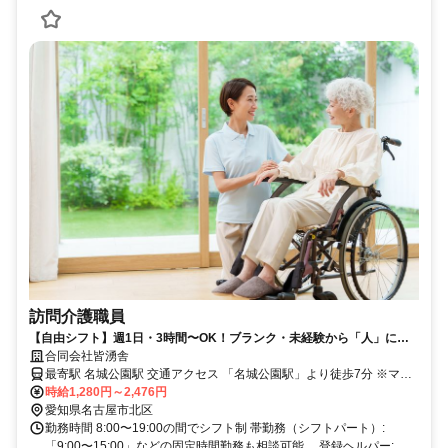
訪問介護職員
【自由シフト】週1日・3時間〜OK！ブランク・未経験から「人」に寄
り添う訪問介護
合同会社皆湧舎
最寄駅 名城公園駅 交通アクセス 「名城公園駅」より徒歩7分 ※マイ
カー通勤OK（近隣コインパーキング代会社負担）
時給1,280円～2,476円
愛知県名古屋市北区
勤務時間 8:00〜19:00の間でシフト制 帯勤務（シフトパート）:
「9:00〜15:00」などの固定時間勤務も相談可能。 登録ヘルパー: