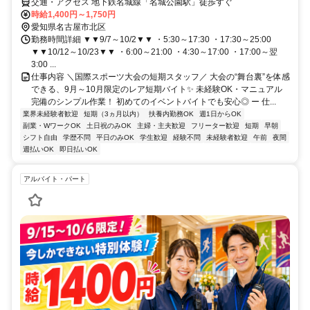
交通・アクセス 地下鉄名城線「名城公園駅」徒歩すぐ
時給1,400円～1,750円
愛知県名古屋市北区
勤務時間詳細 ▼▼9/7～10/2▼▼ ・5:30～17:30 ・17:30～25:00
▼▼10/12～10/23▼▼ ・6:00～21:00 ・4:30～17:00 ・17:00～翌
3:00 ...
仕事内容 ＼国際スポーツ大会の短期スタッフ／ 大会の“舞台裏”を体感
できる、9月～10月限定のレア短期バイト✨ 未経験OK・マニュアル
完備のシンプル作業！ 初めてのイベントバイトでも安心◎ ー 仕...
業界未経験者歓迎
短期（3ヵ月以内）
扶養内勤務OK
週1日からOK
副業・WワークOK
土日祝のみOK
主婦・主夫歓迎
フリーター歓迎
短期
早朝
シフト自由
学歴不問
平日のみOK
学生歓迎
経験不問
未経験者歓迎
午前
夜間
週払いOK
即日払いOK
アルバイト・パート