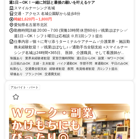
週1日～OK！一緒に対話と最後の願いを叶えるケア
スマイルナーシング名城
交通・アクセス 名城公園駅から徒歩8分
時給1,620円～1,800円
愛知県名古屋市北区
勤務時間詳細 20:00～7:00 (実働10時間 休憩60分) ✅残業ほぼナシ ✅
週1日～OK！シフト曜日は応相談 ※月1回シフト提出
仕事内容 ✅個々に寄り添うターミナルケアチーム ✅介護業界・施設勤
務未経験歓迎！ ✅残業ほぼなし♪ ✅通勤手当全額支給 ⭐スマイルナー
シング名城は24時間×365日、 医師、介護職員、そして看護師が...
制服あり
業界未経験者歓迎
変形労働時間制
週1日からOK
副業・WワークOK
土日祝のみOK
主婦・主夫歓迎
バイク通勤OK
学歴不問
車通勤OK
平日のみOK
転勤なし
交通費全額支給
経験者歓迎
夜間
有資格者歓迎
月1シフト提出
研修あり
ブランクOK
交通費支給
アルバイト・パート