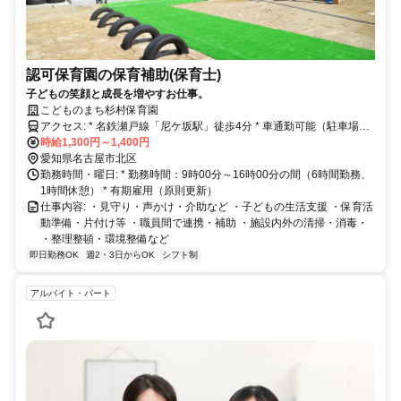
認可保育園の保育補助(保育士)
子どもの笑顔と成長を増やすお仕事。
こどものまち杉村保育園
アクセス: * 名鉄瀬戸線「尼ケ坂駅」徒歩4分 * 車通勤可能（駐車場は
自己負担）
時給1,300円～1,400円
愛知県名古屋市北区
勤務時間・曜日: * 勤務時間：9時00分～16時00分の間（6時間勤務、
1時間休憩） * 有期雇用（原則更新）
仕事内容: ・見守り・声かけ・介助など ・子どもの生活支援 ・保育活
動準備・片付け等 ・職員間で連携・補助 ・施設内外の清掃・消毒・
・整理整頓・環境整備など
即日勤務OK
週2・3日からOK
シフト制
アルバイト・パート