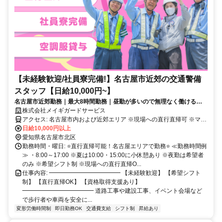
【未経験歓迎/社員寮完備!】名古屋市近郊の交通警備
スタッフ【日給10,000円~】
名古屋市近郊勤務｜最大8時間勤務｜昼勤が多いので無理なく働ける！
未経験歓迎／希望シフト制＆手厚いサポート体制
株式会社メイギガードサービス
アクセス: 名古屋市内および近郊エリア ※現場への直行直帰可 ※マイ
カー通勤可
日給10,000円以上
愛知県名古屋市北区
勤務時間・曜日: ⭐直行直帰可能！名古屋エリアで勤務⭐ ≪勤務時間例
≫ ・8:00～17:00 ※夏は10:00・15:00に小休憩あり ※夜勤は希望者
のみ ※希望シフト制 ※現場への直行直帰O...
仕事内容: ━━━━━━━━━━━━ 【未経験歓迎】 【希望シフト
制】 【直行直帰OK】 【資格取得支援あり】
━━━━━━━━━━━━ 道路工事や建設工事、イベント会場など
で歩行者や車両を安全に...
変形労働時間制
即日勤務OK
交通費支給
シフト制
昇給あり