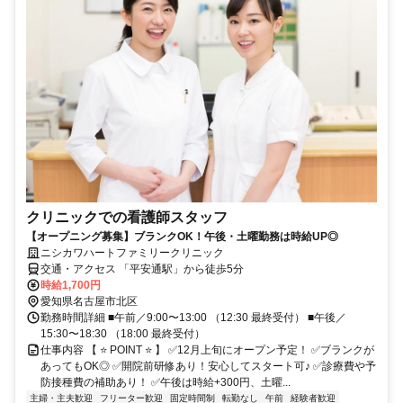
クリニックでの看護師スタッフ
【オープニング募集】ブランクOK！午後・土曜勤務は時給UP◎
ニシカワハートファミリークリニック
交通・アクセス 「平安通駅」から徒歩5分
時給1,700円
愛知県名古屋市北区
勤務時間詳細 ■午前／9:00〜13:00 （12:30 最終受付） ■午後／
15:30〜18:30 （18:00 最終受付）
仕事内容 【 ⭐ POINT ⭐ 】 ✅12月上旬にオープン予定！ ✅ブランクが
あってもOK◎ ✅開院前研修あり！安心してスタート可♪ ✅診療費や予
防接種費の補助あり！ ✅午後は時給+300円、土曜...
主婦・主夫歓迎
フリーター歓迎
固定時間制
転勤なし
午前
経験者歓迎