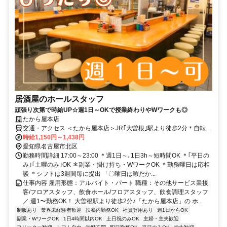
居酒屋のホールスタッフ
頑張り次第で時給UP☆週1日～OKで授業終わりやWワークも◎
たから屋本店
交通・アクセス ＜たから屋本店＞JR｢大曽根｣駅より徒歩2分＊自転車
通勤OK
時給1,150円～1,438円
愛知県名古屋市北区
勤務時間詳細 17:00～23:00 ＊週1日～､1日3h～短時間OK ＊｢平日の
み｣｢土曜のみ｣OK ＊副業・掛け持ち・WワークOK ＊勤務曜日は応相
談 ＊シフトは3週間毎に提出 「〇曜日は暇だか...
仕事内容 雇用形態：アルバイト・パート 職種：その他サービス業接
客/フロアスタッフ、飲食ホール/フロアスタッフ、飲食調理スタッフ
／ 週1〜勤務OK！ 大曽根駅より徒歩2分♪「たから屋本店」の ホ...
制服あり
業界未経験者歓迎
扶養内勤務OK
社員登用あり
週1日からOK
副業・WワークOK
1日4時間以内OK
土日祝のみOK
主婦・主夫歓迎