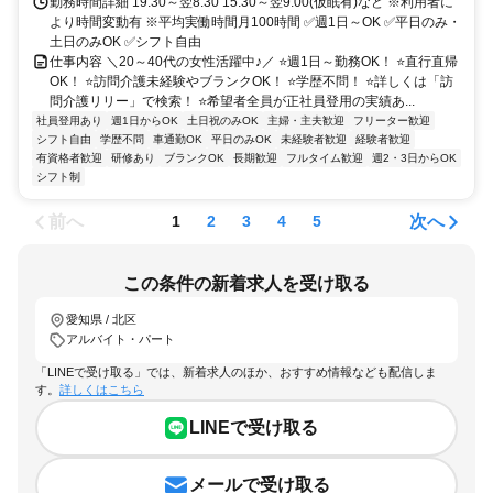
勤務時間詳細 19:30～翌8:30 15:30～翌9:00(仮眠有)など ※利用者に
より時間変動有 ※平均実働時間月100時間 ✅週1日～OK ✅平日のみ・
土日のみOK ✅シフト自由
仕事内容 ＼20～40代の女性活躍中♪／ ⭐週1日～勤務OK！ ⭐直行直帰
OK！ ⭐訪問介護未経験やブランクOK！ ⭐学歴不問！ ⭐詳しくは「訪
問介護リリー」で検索！ ⭐希望者全員が正社員登用の実績あ...
社員登用あり
週1日からOK
土日祝のみOK
主婦・主夫歓迎
フリーター歓迎
シフト自由
学歴不問
車通勤OK
平日のみOK
未経験者歓迎
経験者歓迎
有資格者歓迎
研修あり
ブランクOK
長期歓迎
フルタイム歓迎
週2・3日からOK
シフト制
前へ
次へ
1
2
3
4
5
この条件の新着求人を受け取る
愛知県 / 北区
アルバイト・パート
「LINEで受け取る」では、新着求人のほか、おすすめ情報なども配信しま
す。
詳しくはこちら
LINEで受け取る
メールで受け取る