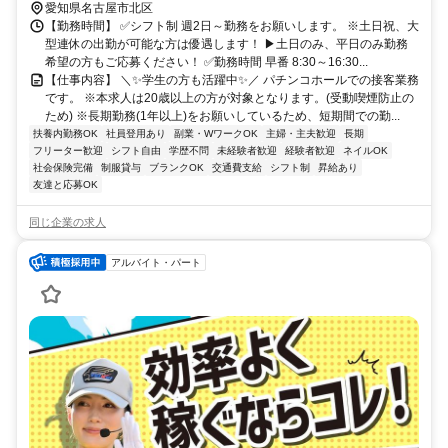
愛知県名古屋市北区
【勤務時間】 ✅シフト制 週2日～勤務をお願いします。 ※土日祝、大
型連休の出勤が可能な方は優遇します！ ▶土日のみ、平日のみ勤務
希望の方もご応募ください！ ✅勤務時間 早番 8:30～16:30...
【仕事内容】 ＼✨️学生の方も活躍中✨️／ パチンコホールでの接客業務
です。 ※本求人は20歳以上の方が対象となります。(受動喫煙防止の
ため) ※長期勤務(1年以上)をお願いしているため、短期間での勤...
扶養内勤務OK
社員登用あり
副業・WワークOK
主婦・主夫歓迎
長期
フリーター歓迎
シフト自由
学歴不問
未経験者歓迎
経験者歓迎
ネイルOK
社会保険完備
制服貸与
ブランクOK
交通費支給
シフト制
昇給あり
友達と応募OK
同じ企業の求人
アルバイト・パート