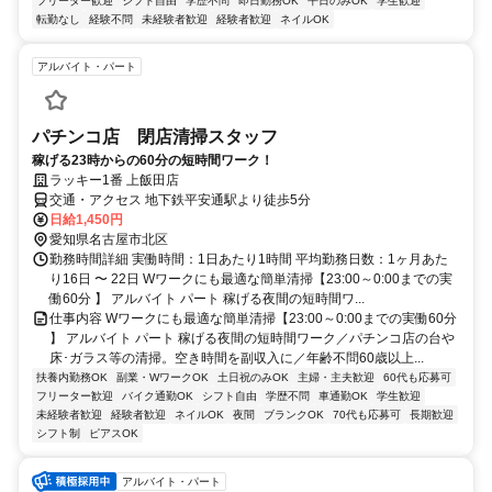
フリーター歓迎
シフト自由
学歴不問
即日勤務OK
平日のみOK
学生歓迎
転勤なし
経験不問
未経験者歓迎
経験者歓迎
ネイルOK
アルバイト・パート
パチンコ店 閉店清掃スタッフ
稼げる23時からの60分の短時間ワーク！
ラッキー1番 上飯田店
交通・アクセス 地下鉄平安通駅より徒歩5分
日給1,450円
愛知県名古屋市北区
勤務時間詳細 実働時間：1日あたり1時間 平均勤務日数：1ヶ月あた
り16日 〜 22日 Wワークにも最適な簡単清掃【23:00～0:00までの実
働60分 】 アルバイト パート 稼げる夜間の短時間ワ...
仕事内容 Wワークにも最適な簡単清掃【23:00～0:00までの実働60分
】 アルバイト パート 稼げる夜間の短時間ワーク／パチンコ店の台や
床･ガラス等の清掃。空き時間を副収入に／年齢不問60歳以上...
扶養内勤務OK
副業・WワークOK
土日祝のみOK
主婦・主夫歓迎
60代も応募可
フリーター歓迎
バイク通勤OK
シフト自由
学歴不問
車通勤OK
学生歓迎
未経験者歓迎
経験者歓迎
ネイルOK
夜間
ブランクOK
70代も応募可
長期歓迎
シフト制
ピアスOK
アルバイト・パート