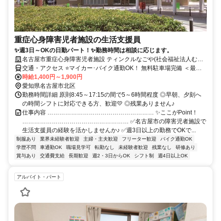
重症心身障害児者施設の生活支援員
✨週3日～OKの日勤パート！✨勤務時間は相談に応じます。
名古屋市重症心身障害児者施設 ティンクルなごや(社会福祉法人むつ
み福祉会)
交通・アクセス ⭐マイカー･バイク通勤OK！ 無料駐車場完備 ＜最寄
駅＞地下鉄名城線･黒川(1300m)
時給1,400円～1,900円
愛知県名古屋市北区
勤務時間詳細 原則8:45～17:15の間で5～6時間程度 ◎早朝、夕刻へ
の時間シフトに対応できる方、歓迎💛 ◎残業ありません♪
仕事内容 ……………………………………………… ✨ここがPoint！
……………………………………………… ✅名古屋市の障害児者施設で
生活支援員の経験を活かしませんか♪ ✅週3日以上の勤務でOKで...
制服あり
業界未経験者歓迎
主婦・主夫歓迎
フリーター歓迎
バイク通勤OK
学歴不問
車通勤OK
職場見学可
転勤なし
未経験者歓迎
残業なし
研修あり
賞与あり
交通費支給
長期歓迎
週2・3日からOK
シフト制
週4日以上OK
アルバイト・パート