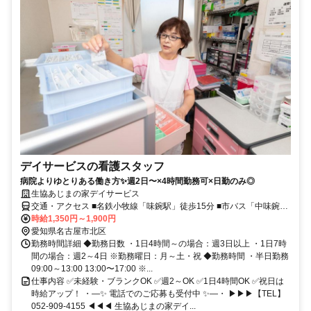
デイサービスの看護スタッフ
病院よりゆとりある働き方✨週2日〜×4時間勤務可×日勤のみ◎
生協あじまの家デイサービス
交通・アクセス ■名鉄小牧線「味鋺駅」徒歩15分 ■市バス「中味鋺三
丁目」バス停徒歩1分 ※愛知銀行 楠町支店 斜め向かい
時給1,350円～1,900円
愛知県名古屋市北区
勤務時間詳細 ◆勤務日数 ・1日4時間～の場合：週3日以上 ・1日7時
間の場合：週2～4日 ※勤務曜日：月～土・祝 ◆勤務時間 ・半日勤務
09:00～13:00 13:00〜17:00 ※...
仕事内容 ✅未経験・ブランクOK ✅週2～OK ✅1日4時間OK ✅祝日は
時給アップ！ ・―✨ 電話でのご応募も受付中 ✨―・ ▶▶▶【TEL】
052-909-4155 ◀◀◀ 生協あじまの家デイ...