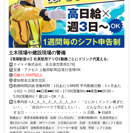
土木現場や建設現場の警備
【長期歓迎☆】社員登用アリ◎1勤務ごとにドリンク代貰える♪
テイケイ株式会社 名古屋営業所[178]
交通・アクセス 上飯田駅周辺/直行直帰OK
日給11,500円以上
愛知県名古屋市北区
勤務時間詳細 実働時間：1日あたり8時間 平均勤務日数：1ヶ月あた
り4日 〜 20日 ■■日勤■■8:00～17:00(実働8h) ■■夜勤■■20:00～
5:00(実働8h) ＊週1日～OK ＊土...
仕事内容 ⭐人_人_人_人_人_人_人_人⭐ ・「とにかくドンドン稼ぎた
い！」 ・「自分のペースで安定したい！」 …どんな方にもきっとFIT
する◎ ・・・・・・・・・・・・・・・・ ☆ 日勤…▶日給9...
制服あり
業界未経験者歓迎
短期（3ヵ月以内）
扶養内勤務OK
社員登用あり
週1日からOK
副業・WワークOK
土日祝のみOK
主婦・主夫歓迎
週1シフト提出
60代も応募可
資格取得支援あり
フリーター歓迎
短期
早朝
シフト自由
学歴不問
平日のみOK
学生歓迎
経験不問