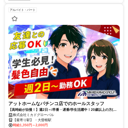
アルバイト・パート
アットホームなパチンコ店でのホールスタッフ
【高時給が自慢！】週2日～/早番・遅番/学生活躍中！20歳以上の方(受
動喫煙防止法のため)
株式会社ミカドグローバル
【最寄り駅】 ・大曽根駅
時給1,350円～2,000円