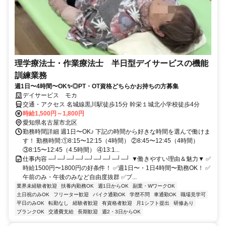
理学療法士・作業療法士 半日型デイサービスの機能
訓練業務
週1日〜4時間〜OK✨◎PT・OT資格どちらかお持ちの方募集
デイサービス モカ
交通・アクセス 名城線黒川駅徒歩15分 幹栄１城北小学校徒歩4分
時給1,500円～1,800円
愛知県名古屋市北区
勤務時間詳細 週1日〜OK♪ 下記の時間から好きな時間を選んで働けま
す！ 勤務時間:①8:15〜12:15（4時間） ②8:45〜12:45（4時間）
③8:15〜12:45（4.5時間） ④13:1...
仕事内容 ─┘─┘─┘─┘─┘─┘─┘─┘─┘ ▼働きやすい理由＆魅力▼ ✅
時給1500円〜1800円の好条件！ ✅週1日〜・1日4時間〜勤務OK！ ✅
午前のみ・午後のみなど自由度抜群 ✅ブ...
業界未経験者歓迎
扶養内勤務OK
週1日からOK
副業・WワークOK
土日祝のみOK
フリーター歓迎
バイク通勤OK
学歴不問
車通勤OK
職場見学可
平日のみOK
転勤なし
経験者歓迎
有資格者歓迎
月1シフト提出
研修あり
ブランクOK
交通費支給
長期歓迎
週2・3日からOK