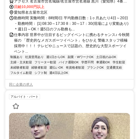
アクセス 名古屋市営名城線/名古屋市営名港線 黒川（愛知県）4番口
徒歩約8分
日給10,000円以上
愛知県名古屋市北区
勤務時間 実働時間：8時間/日 平均勤務日数：1ヶ月あたり4日～20日
・勤務時間： [1] 08:30～17:30 8：30～17：30(現場により変動あり)
＊週1日～OK！週5日のフル勤務も...
仕事内容 世界中が注目するビッグイベントに携わるチャンス♪ 今秋開
催の 「歴史的なメガスポーツイベント」をひかえ 警備スタッフ積極
採用中！！！ テレビやニュースで話題の、歴史的な大型スポーツイ
ベント...
制服あり
社員登用あり
週1日からOK
副業・WワークOK
土日祝のみOK
主婦・主夫歓迎
フリーター歓迎
バイク通勤OK
学歴不問
車通勤OK
学生歓迎
未経験者歓迎
経験者歓迎
週払いOK
有資格者歓迎
ブランクOK
交通費支給
フルタイム歓迎
シフト制
週4日以上OK
同じ企業の求人
アルバイト・パート