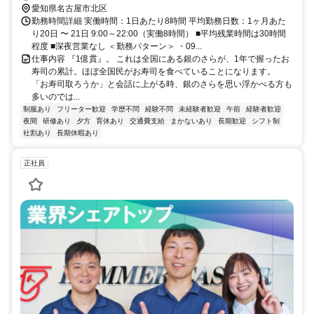
愛知県名古屋市北区
勤務時間詳細 実働時間：1日あたり8時間 平均勤務日数：1ヶ月あた
り20日 〜 21日 9:00～22:00（実働8時間） ■平均残業時間は30時間
程度 ■深夜営業なし ＜勤務パターン＞ ・09...
仕事内容 『1億貫』。 これは全国にある銀のさらが、1年で握ったお
寿司の累計。ほぼ全国民がお寿司を食べていることになります。
「お寿司取ろうか」と会話に上がる時、銀のさらを思い浮かべる方も
多いのでは...
制服あり
フリーター歓迎
学歴不問
経験不問
未経験者歓迎
午前
経験者歓迎
夜間
研修あり
夕方
育休あり
交通費支給
まかないあり
長期歓迎
シフト制
社割あり
長期休暇あり
正社員