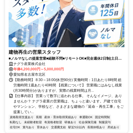
建物再生の営業スタッフ
■ノルマなしの提案営業■経験不問■リモートOK■完全週休2日制(土日
祝)■資格手当MAX4万円
ナグラ産業株式会社
年俸4,200,000円～5,000,000円
愛知県名古屋市北区
【勤務時間】 8:30～18:00(休憩90分) 実働時間：1日あたり8時間 総
労働時間:1週あたり40時間 【残業について】 営業職にはみなし残業
(月30時間分)がありますが、実際の残業時間は月...
【仕事内容】 営業って数字に追われる仕事。 そんなイメージ、あり
ませんか？ ナグラ産業の営業職は、ちょっと違います。戸建て住宅
やマンション、学校など、さまざまな建物の「延命・再生工事」をご
提案してい...
資格取得支援あり
長期
産休・育休取得実績あり
車通勤OK
固定時間制
転勤なし
未経験者歓迎
有資格者歓迎
研修あり
社会保険完備
制服貸与
在宅OK
賞与あり
育休あり
交通費支給
駅近5分以内
長期休暇あり
昇給あり