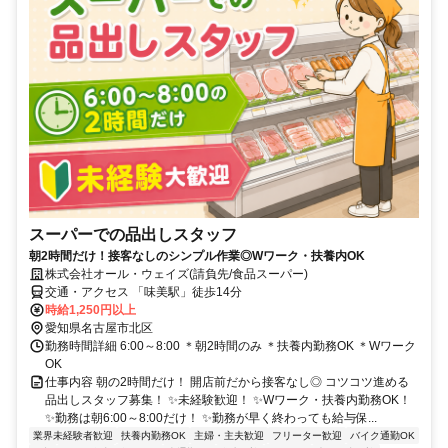
スーパーでの品出しスタッフ
朝2時間だけ！接客なしのシンプル作業◎Wワーク・扶養内OK
株式会社オール・ウェイズ(請負先/食品スーパー)
交通・アクセス 「味美駅」徒歩14分
時給1,250円以上
愛知県名古屋市北区
勤務時間詳細 6:00～8:00 ＊朝2時間のみ ＊扶養内勤務OK ＊Wワーク
OK
仕事内容 朝の2時間だけ！ 開店前だから接客なし◎ コツコツ進める
品出しスタッフ募集！ ✨未経験歓迎！ ✨Wワーク・扶養内勤務OK！
✨勤務は朝6:00～8:00だけ！ ✨勤務が早く終わっても給与保...
業界未経験者歓迎
扶養内勤務OK
主婦・主夫歓迎
フリーター歓迎
バイク通勤OK