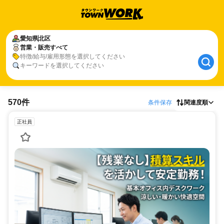
愛知県
北区
営業・販売すべて
特徴/給与/雇用形態を選択してください
キーワードを選択してください
570件
条件保存
関連度順
正社員