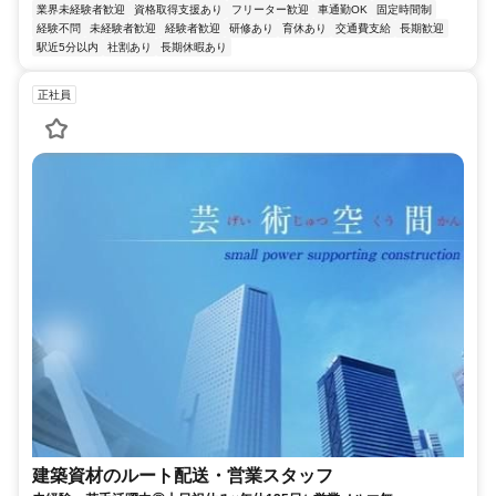
業界未経験者歓迎
資格取得支援あり
フリーター歓迎
車通勤OK
固定時間制
経験不問
未経験者歓迎
経験者歓迎
研修あり
育休あり
交通費支給
長期歓迎
駅近5分以内
社割あり
長期休暇あり
正社員
建築資材のルート配送・営業スタッフ