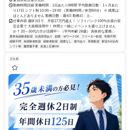
愛知県名古屋市北区
勤務時間詳細 実働時間：1日あたり8時間 平均勤務日数：1ヶ月あた
り17日 シフト制 10:00～19:00 （実働8時間／休憩60分） ※ 残業は
ほとんどありません 勤務日数：週4日 勤務日：土...
仕事内容 週休3日で、月収27万円超え！ ソフトバンク100%出資の安
定企業で 大規模採用中！ 仲間と一緒にイベントを盛り上げません
か？ 20～30代の方が活躍中✨ （平均年齢 28歳） 具体的な業務...
業界未経験者歓迎
社員登用あり
副業・WワークOK
フリーター歓迎
学歴不問
経験不問
未経験者歓迎
経験者歓迎
残業なし
賞与あり
長期歓迎
駅近5分以内
シフト制
履歴書不要
友達と応募OK
正社員