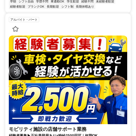
早朝
シフト自由
学歴不問
車通勤OK
学生歓迎
経験不問
未経験者歓迎
経験者歓迎
ブランクOK
長期歓迎
シフト制
長期休暇あり
アルバイト・パート
モビリティ施設の店舗サポート業務
経験者募集▶正社員登用あり×時給2500円可｜短期OK