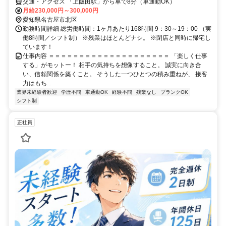
交通・アクセス 「上飯田駅」から車で8分（車通勤OK）
月給230,000円～300,000円
愛知県名古屋市北区
勤務時間詳細 総労働時間：1ヶ月あたり168時間 9：30～19：00 （実
働8時間／シフト制） ※残業はほとんどナシ。 ※閉店と同時に帰宅し
ています！
仕事内容 ＝＝＝＝＝＝＝＝＝＝＝＝＝＝＝＝＝＝＝＝ 「楽しく仕事
する」がモットー！ 相手の気持ちを想像すること。 誠実に向き合
い、信頼関係を築くこと。 そうした一つひとつの積み重ねが、 接客
力はもち...
業界未経験者歓迎
学歴不問
車通勤OK
経験不問
残業なし
ブランクOK
シフト制
正社員