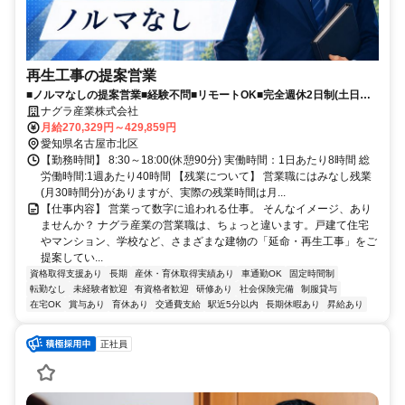
再生工事の提案営業
■ノルマなしの提案営業■経験不問■リモートOK■完全週休2日制(土日
祝)■資格手当MAX4万円
ナグラ産業株式会社
月給270,329円～429,859円
愛知県名古屋市北区
【勤務時間】 8:30～18:00(休憩90分) 実働時間：1日あたり8時間 総
労働時間:1週あたり40時間 【残業について】 営業職にはみなし残業
(月30時間分)がありますが、実際の残業時間は月...
【仕事内容】 営業って数字に追われる仕事。 そんなイメージ、あり
ませんか？ ナグラ産業の営業職は、ちょっと違います。戸建て住宅
やマンション、学校など、さまざまな建物の「延命・再生工事」をご
提案してい...
資格取得支援あり
長期
産休・育休取得実績あり
車通勤OK
固定時間制
転勤なし
未経験者歓迎
有資格者歓迎
研修あり
社会保険完備
制服貸与
在宅OK
賞与あり
育休あり
交通費支給
駅近5分以内
長期休暇あり
昇給あり
正社員