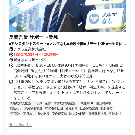
反響営業 サポート業務
■アシスタントスタート■ノルマなし■経験不問■リモートOK■完全週休2
日制(土日祝)■資格手当MAX4万円
ナグラ産業株式会社
月給270,329円～429,859円
愛知県名古屋市北区
【勤務時間】 8:30～18:00(休憩90分) 実働時間：1日あたり8時間 総
労働時間:1週あたり40時間 【残業について】 営業職にはみなし残業
(月30時間分)がありますが、実際の残業時間は月...
【仕事内容】 ＼テレアポや飛び込み営業なし！／ 戸建て住宅やマン
ション、学校など、さまざまな建物の「延命・再生工事」を提案する
営業スタッフを募集します！ ▶まずはアシスタントとしてサポート
をしていた...
資格取得支援あり
長期
産休・育休取得実績あり
車通勤OK
固定時間制
転勤なし
未経験者歓迎
有資格者歓迎
研修あり
社会保険完備
制服貸与
在宅OK
賞与あり
育休あり
交通費支給
駅近5分以内
長期休暇あり
昇給あり
同じ企業の求人