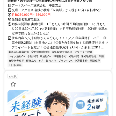
未経験・若手活躍中◎土日祝休み×年休125日✨営業ノルマ無
アートスペース株式会社 中部支店
交通・アクセス 名鉄小牧線「味鋺駅」から徒歩13分 / 自転車5分
月給250,000円～350,000円
愛知県名古屋市北区
勤務時間詳細 実働時間：1日あたり8時間 平均勤務日数：1ヶ月あた
り20日 8:30~17:30（休憩1時間） ※月平均残業時間：20時間 ※基本
定時で帰れる日がほとんど
仕事内容 ＼＼未経験から自分らしく！！／／ ◎年間休日125日！ ◎
完全週休2日制（土日祝休み）! ◎賞与年3回支給！ ◎原則定時退社で
プライベートも充実！ ◎普通自動車免許（AT可）があればOK！...
業界未経験者歓迎
変形労働時間制
資格取得支援あり
フリーター歓迎
バイク通勤OK
学歴不問
車通勤OK
職場見学可
経験不問
未経験者歓迎
午前
有資格者歓迎
研修あり
夕方
賞与あり
ブランクOK
交通費支給
長期歓迎
土日祝休み
正社員