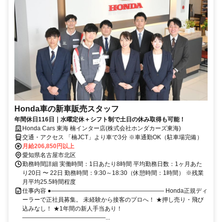
Honda車の新車販売スタッフ
年間休日116日｜水曜定休＋シフト制で土日の休み取得も可能！
Honda Cars 東海 楠インター店(株式会社ホンダカーズ東海)
交通・アクセス 「楠JCT」より車で3分 ※車通勤OK（駐車場完備）
月給206,850円以上
愛知県名古屋市北区
勤務時間詳細 実働時間：1日あたり8時間 平均勤務日数：1ヶ月あた
り20日 〜 22日 勤務時間：9:30～18:30（休憩時間：1時間） ※残業
月平均25.5時間程度
仕事内容 ●――――――――――――――――――― Honda正規ディ
ーラーで正社員募集。 未経験から接客のプロへ！ ★押し売り・飛び
込みなし！ ★1年間の新人手当あり！
――――――――――――――...