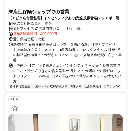
来店型保険ショップでの営業
【アピタ名古屋北店】インセンティブあり|完全反響営業|テレアポ・飛び
込みなどの営業活動一切ナシ
株式会社保険見直し本舗
通勤アクセス 名古屋市営バス「辻町」下車
月給250,000円～400,000円
愛知県名古屋市北区
勤務時間 ★毎月希望を提出しシフトを決める為、仕事とプライベー
トを無理なく両立できます。 ■勤務時間：フレックスタイム制 ※1日
の標準労働時間：7.5時間 ※コアタイム無 ※店舗営業時間に応じて早
番...
仕事内容 【アピタ名古屋北店】インセンティブあり|完全反響営業|テ
レアポ・飛び込みなどの営業活動一切ナシ ／ 未経験・知識ゼロでも
安心スタート！ 四半期ごと×公平な評価で理想のキャリアを叶えたい
方 【...
資格取得支援あり
産休・育休取得実績あり
研修あり
社会保険完備
ブランクOK
正社員