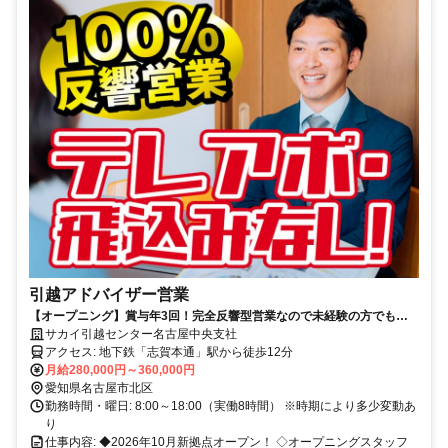
引越アドバイザー営業
【オープニング】賞与年3回！完全反響型営業なので未経験の方でも安
心！充実した研修制度あり！
サカイ引越センター名古屋中央支社
アクセス: 地下鉄「志賀本通」駅から徒歩12分
月給280,000円～360,000円
愛知県名古屋市北区
勤務時間・曜日: 8:00～18:00（実働8時間） ※時期により多少変動あ
り
仕事内容: ◆2026年10月新拠点オープン！ ◇オープニングスタッフ