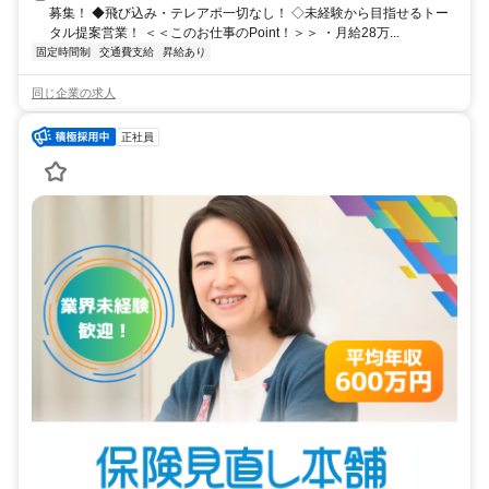
募集！ ◆飛び込み・テレアポ一切なし！ ◇未経験から目指せるトー
タル提案営業！ ＜＜このお仕事のPoint！＞＞ ・月給28万...
固定時間制
交通費支給
昇給あり
同じ企業の求人
正社員