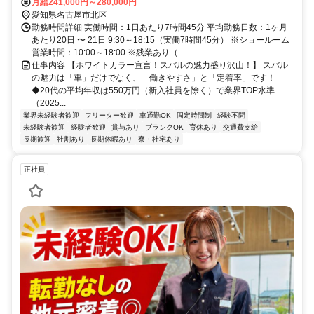
月給241,000円～280,000円
愛知県名古屋市北区
勤務時間詳細 実働時間：1日あたり7時間45分 平均勤務日数：1ヶ月
あたり20日 〜 21日 9:30～18:15（実働7時間45分） ※ショールーム
営業時間：10:00～18:00 ※残業あり（...
仕事内容 【ホワイトカラー宣言！スバルの魅力盛り沢山！】 スバル
の魅力は「車」だけでなく、「働きやすさ」と「定着率」です！
◆20代の平均年収は550万円（新入社員を除く）で業界TOP水準
（2025...
業界未経験者歓迎
フリーター歓迎
車通勤OK
固定時間制
経験不問
未経験者歓迎
経験者歓迎
賞与あり
ブランクOK
育休あり
交通費支給
長期歓迎
社割あり
長期休暇あり
寮・社宅あり
正社員