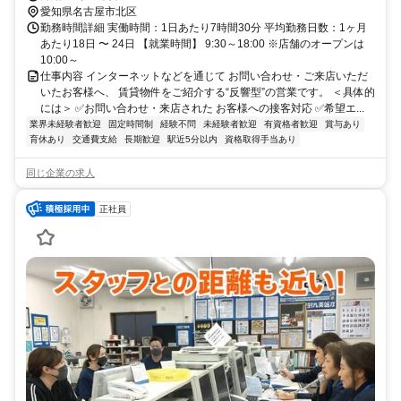
愛知県名古屋市北区
勤務時間詳細 実働時間：1日あたり7時間30分 平均勤務日数：1ヶ月
あたり18日 〜 24日 【就業時間】 9:30～18:00 ※店舗のオープンは
10:00～
仕事内容 インターネットなどを通じて お問い合わせ・ご来店いただ
いたお客様へ、 賃貸物件をご紹介する“反響型”の営業です。 ＜具体的
には＞ ✅お問い合わせ・来店された お客様への接客対応 ✅希望エ...
業界未経験者歓迎
固定時間制
経験不問
未経験者歓迎
有資格者歓迎
賞与あり
育休あり
交通費支給
長期歓迎
駅近5分以内
資格取得手当あり
同じ企業の求人
正社員