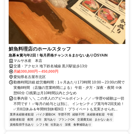
鮮魚料理店のホールスタッフ
急募★賞与年2回！毎月昇格チャンス＆まかないあり◎SYAIN
マルサ水産 本店
交通・アクセス 地下鉄名城線 黒川駅徒歩13分
月給300,000円～450,000円
愛知県名古屋市北区
勤務時間詳細 総労働時間：1ヶ月あたり173時間 10:00～23:00の間で
実働8時間 （店舗の営業時間による） 午前・夕方・深夜・夜間 ※休
憩60分 ◎残業は月10時間以内と少なめ
仕事内容 ＼＼ この求人のアピールポイント ／／ ✅学歴や経験は一切
不問です！ ✅毎月の給与とは別に、 インセンティブ賞与年2回支給！
✅月8日休み＆年間特別休暇9日！ プライベートも充実させられ...
業界未経験者歓迎
バイク通勤OK
学歴不問
経験不問
未経験者歓迎
午前
経験者歓迎
夜間
夕方
賞与あり
ブランクOK
交通費支給
まかないあり
資格取得手当あり
シフト制
社割あり
深夜
食事補助あり