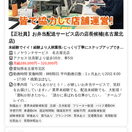
【正社員】お弁当配送サービス店の店長候補(名古屋北
店)
未経験でイイ！経験より人柄重視♪じっくり丁寧にステップアップできる
店長候補
ミノヤランチサービス 名古屋北店
アクセス 比良駅より徒歩16分、車5分
月給280,000円～320,000円
愛知県名古屋市北区
勤務時間 実働時間：8時間/日 平均勤務日数：1ヶ月あたり20日 8:00
～17:00 ＊残業ほぼなし
仕事内容 「いつもありがとう！」が嬉しいお弁当サービスで、笑顔
をお届けしています♪ ／ 業界未経験でも、配送未経験でも、大歓迎！
「運転が好きだから」 「誰かに喜ばれる仕事がしたい」 「チームプ
レイの...
制服あり
業界未経験者歓迎
主婦・主夫歓迎
フリーター歓迎
バイク通勤OK
学歴不問
車通勤OK
固定時間制
職場見学可
経験不問
未経験者歓迎
経験者歓迎
研修あり
賞与あり
ブランクOK
育休あり
交通費支給
長期歓迎
社割あり
長期休暇あり