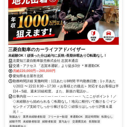
三菱自動車のカーライフアドバイザー
未経験OK！頑張った分は給与に反映♪長期休暇あり◎転勤なし！
北愛知三菱自動車販売株式会社 志賀本通店
交通・アクセス 「志賀本通駅」より徒歩3分 ＊車通勤OK
月給220,000円～260,000円
愛知県名古屋市北区
勤務時間詳細 実働時間：1日あたり8時間 平均勤務日数：1ヶ月あた
り20日 〜 22日 8:30～17:30 ＜お客様との接点＞ 対応するお客様は平
日4～5組、週末10組程度。 また、新規の電話か...
仕事内容 ―・―・―・―・―・―・―・―・ ＼ここがポイント！／
◇未経験から始められる ◇転勤なし！地元に根付いて働ける ◇イン
センティブ支給でしっかり稼げる◎ ◇頑張りはしっかり評価＆還
元！ ...
制服あり
業界未経験者歓迎
フリーター歓迎
車通勤OK
固定時間制
転勤なし
経験不問
未経験者歓迎
経験者歓迎
賞与あり
交通費支給
長期歓迎
長期休暇あり