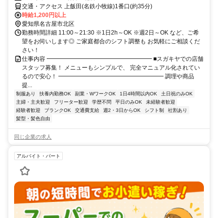
交通・アクセス 上飯田(名鉄小牧線)1番口(約35分)
時給1,200円以上
愛知県名古屋市北区
勤務時間詳細 11:00～21:30 ※1日2h～OK ※週2日～OK など、ご希
望をお伺いします◎ ご家庭都合のシフト調整も お気軽にご相談くだ
さい！
仕事内容 ━━━━━━━━━━━━━━━━━━ ■スガキヤでの店舗
スタッフ募集！ メニューもシンプルで、 完全マニュアル化されてい
るので安心！ ━━━━━━━━━━━━━━━━━━ 調理や商品
提...
制服あり
扶養内勤務OK
副業・WワークOK
1日4時間以内OK
土日祝のみOK
主婦・主夫歓迎
フリーター歓迎
学歴不問
平日のみOK
未経験者歓迎
経験者歓迎
ブランクOK
交通費支給
週2・3日からOK
シフト制
社割あり
髪型・髪色自由
同じ企業の求人
アルバイト・パート