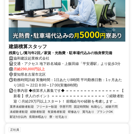
建築積算スタッフ
残業なし/賞与年2回／家賃・光熱費・駐車場代込みの独身寮完備
協和建設起業株式会社
交通・アクセス 地下鉄名城線・上飯田線「平安通駅」より徒歩3分
月給290,000円以上
愛知県名古屋市北区
勤務時間詳細 実働時間：1日あたり8時間 平均勤務日数：1ヶ月あた
り18日 〜 22日 8:00～17:00(実働8時間)
仕事内容 ◆積算求人募集です◆ ＝＝＝＝＝＝＝＝＝＝＝＝＝＝＝ 【
新着 】求人のポイント ＝＝＝＝＝＝＝＝＝＝＝＝＝＝＝ ◇経験者歓
迎 ◇月給29万円以上スタート！ 前職給与や経験を考慮します ...
業界未経験者歓迎
フリーター歓迎
学歴不問
固定時間制
転勤なし
経験不問
未経験者歓迎
経験者歓迎
有資格者歓迎
研修あり
賞与あり
ブランクOK
駅近5分以内
長期休暇あり
寮・社宅あり
正社員