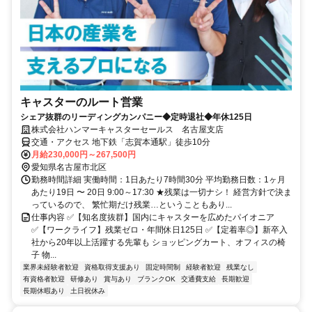
キャスターのルート営業
シェア抜群のリーディングカンパニー◆定時退社◆年休125日
株式会社ハンマーキャスターセールス 名古屋支店
交通・アクセス 地下鉄「志賀本通駅」徒歩10分
月給230,000円～267,500円
愛知県名古屋市北区
勤務時間詳細 実働時間：1日あたり7時間30分 平均勤務日数：1ヶ月
あたり19日 〜 20日 9:00～17:30 ★残業は一切ナシ！ 経営方針で決ま
っているので、 繁忙期だけ残業…ということもあり...
仕事内容 ✅【知名度抜群】国内にキャスターを広めたパイオニア
✅【ワークライフ】残業ゼロ・年間休日125日 ✅【定着率◎】新卒入
社から20年以上活躍する先輩も ショッピングカート、オフィスの椅
子 物...
業界未経験者歓迎
資格取得支援あり
固定時間制
経験者歓迎
残業なし
有資格者歓迎
研修あり
賞与あり
ブランクOK
交通費支給
長期歓迎
長期休暇あり
土日祝休み