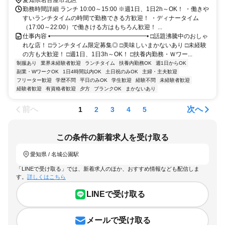
愛知県名古屋市北区
勤務時間詳細 ランチ 10:00～15:00 ※週1日、1日2h～OK！ ・働きや
すいランチタイムの時間で勤務できる方歓迎！ ・ディナータイム
（17:00～22:00）で働きける方はもちろん歓迎！ ...
仕事内容 •━━━━━━━━━━━━━━━━• □話題沸騰中のおしゃ
れな店！ □ランチタイム限定募集◎ □美味しいまかないあり □未経験
の方も大歓迎！ □週1日、1日3h～OK！ □扶養内勤務・Ｗワー...
制服あり
業界未経験者歓迎
ランチタイム
扶養内勤務OK
週1日からOK
副業・WワークOK
1日4時間以内OK
土日祝のみOK
主婦・主夫歓迎
フリーター歓迎
学歴不問
平日のみOK
学生歓迎
経験不問
未経験者歓迎
経験者歓迎
有資格者歓迎
夕方
ブランクOK
まかないあり
前へ
次へ
1
2
3
4
5
この条件の新着求人を受け取る
愛知県 / 名城公園駅
「LINEで受け取る」では、新着求人のほか、おすすめ情報なども配信しま
す。
詳しくはこちら
LINEで受け取る
メールで受け取る