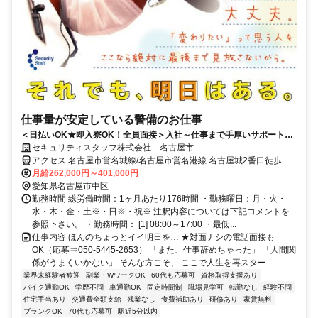
仕事量が安定している警備のお仕事
＜日払いOK★即入寮OK！全員面接＞入社～仕事まで手厚いサポートあ
り！人生の再スタートができる場所！
セキュリティスタッフ株式会社 名古屋市
アクセス 名古屋市営名城線/名古屋市営名港線 名古屋城2番口徒歩約4
分、名鉄瀬戸線 東大手南口徒歩約6分、名古屋市営桜通線 久屋大通
月給262,000円～401,000円
1A口徒歩約9分 通勤可能な方→直行直帰可
愛知県名古屋市中区
勤務時間 総労働時間：1ヶ月あたり176時間 ・勤務曜日：月・火・
水・木・金・土※・日※・祝※ 注釈内容については下記コメントを
参照下さい。 ・勤務時間： [1] 08:00～17:00 ・最低...
仕事内容 ほんのちょっとイイ明日を… ★対面ナシの電話面接も
OK（応募⇒050-5445-2653） 「また、仕事辞めちゃった」 「人間関
係がうまくいかない」 そんな方こそ、 ここで人生を再スター...
業界未経験者歓迎
副業・WワークOK
60代も応募可
資格取得支援あり
バイク通勤OK
学歴不問
車通勤OK
固定時間制
職場見学可
転勤なし
経験不問
住宅手当あり
交通費全額支給
残業なし
食費補助あり
研修あり
家賃無料
ブランクOK
70代も応募可
駅近5分以内