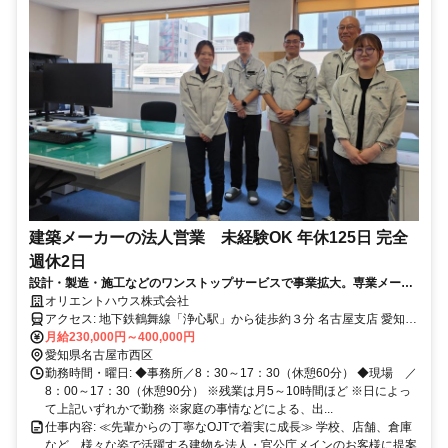
建築メーカーの法人営業 未経験OK 年休125日 完全
週休2日
設計・製造・施工などのワンストップサービスで事業拡大。専業メーカ
ーでキャリアを切り拓きませんか？
オリエントハウス株式会社
アクセス: 地下鉄鶴舞線「浄心駅」から徒歩約３分 名古屋支店 愛知県
名古屋市西区城西4-22-8 https://www.orient-house.com/office/nagoya/
月給230,000円～400,000円
愛知県名古屋市西区
勤務時間・曜日: ◆事務所／8：30～17：30（休憩60分） ◆現場 ／
8：00～17：30（休憩90分） ※残業は月5～10時間ほど ※日によっ
て上記いずれかで勤務 ※家庭の事情などによる、出...
仕事内容: ≪先輩からの丁寧なOJTで着実に成長≫ 学校、店舗、倉庫
など、様々な姿で活躍する建物を法人・官公庁メインのお客様に提案