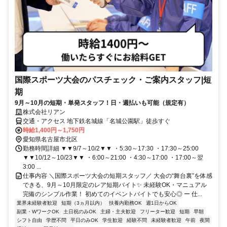
国際スポーツ大会のパスチェック・ご案内スタッフ|短
期
9月～10月の短期・単発スタッフ！日・週払いも可能（規定有）
株式会社リアン
交通・アクセス 地下鉄名城線「名城公園駅」徒歩すぐ
時給1,400円～1,750円
愛知県名古屋市北区
勤務時間詳細 ▼▼9/7～10/2▼▼ ・5:30～17:30 ・17:30～25:00
▼▼10/12～10/23▼▼ ・6:00～21:00 ・4:30～17:00 ・17:00～翌
3:00 ...
仕事内容 ＼国際スポーツ大会の短期スタッフ／ 大会の“舞台裏”を体感
できる、9月～10月限定のレア短期バイト✨ 未経験OK・マニュアル
完備のシンプル作業！ 初めてのイベントバイトでも安心◎ ー 仕...
業界未経験者歓迎
短期（3ヵ月以内）
扶養内勤務OK
週1日からOK
副業・WワークOK
土日祝のみOK
主婦・主夫歓迎
フリーター歓迎
短期
早朝
シフト自由
学歴不問
平日のみOK
学生歓迎
経験不問
未経験者歓迎
午前
夜間