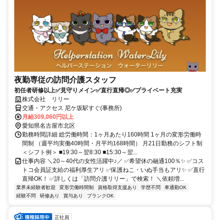
夜勤専従の訪問介護スタッフ
初任者研修以上✅見守りメイン✅直行直帰◎✅プライベート充実
株式会社 リリー
交通・アクセス 尼ケ坂駅すぐ(事務所)
月給309,060円以上
愛知県名古屋市北区
勤務時間詳細 総労働時間：1ヶ月あたり160時間 1ヶ月の変形労働時
間制 （週平均実働40時間・月平均168時間） 月21日勤務のシフト制
＜シフト例＞ ■19:30～翌8:30 ■15:30～翌...
仕事内容 ＼20～40代の女性活躍中♪／ ✅希望休の融通100％✨ ✅コス
トコ会員証支給の福利厚生アリ ✅保護ねこ・いぬ手当もアリ✨ ✅直行
直帰OK！ ✅詳しくは「訪問介護リリー」で検索！ ＼依頼増...
業界未経験者歓迎
変形労働時間制
資格取得支援あり
学歴不問
車通勤OK
経験不問
研修あり
賞与あり
ブランクOK
正社員