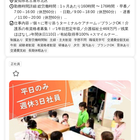
愛知県名古屋市北区
勤務時間詳細 総労働時間：1ヶ月あたり160時間 〜 176時間 ・早番／
7:00～16:00（休憩60分） ・日勤／9:00～18:00（休憩60分） ・遅番
／11:00～20:00（休憩60分）...
仕事内容 ✅個々に寄り添うターミナルケアチーム ✅ブランクOK！介
護系の有資格者募集！ ✅1年目想定年収／介護福祉士469万円 ✅残業
ほぼなし♪年間休日110日 ✅有給取得率100% ⭐スマイルナー...
制服あり
変形労働時間制
主婦・主夫歓迎
学歴不問
職場見学可
交通費全額支給
午前
経験者歓迎
有資格者歓迎
研修あり
夕方
賞与あり
ブランクOK
育休あり
交通費支給
長期休暇あり
正社員