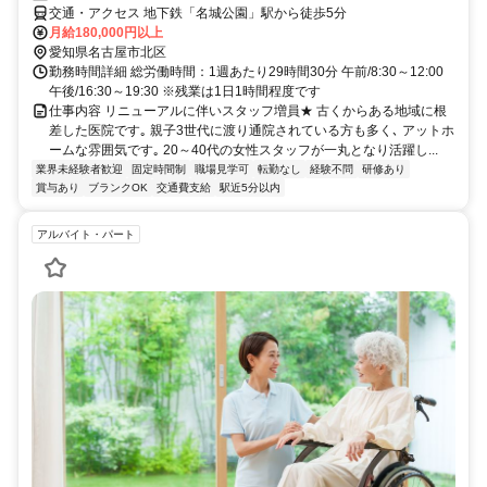
交通・アクセス 地下鉄「名城公園」駅から徒歩5分
月給180,000円以上
愛知県名古屋市北区
勤務時間詳細 総労働時間：1週あたり29時間30分 午前/8:30～12:00
午後/16:30～19:30 ※残業は1日1時間程度です
仕事内容 リニューアルに伴いスタッフ増員★ 古くからある地域に根
差した医院です｡ 親子3世代に渡り通院されている方も多く､ アットホ
ームな雰囲気です｡ 20～40代の女性スタッフが一丸となり活躍し...
業界未経験者歓迎
固定時間制
職場見学可
転勤なし
経験不問
研修あり
賞与あり
ブランクOK
交通費支給
駅近5分以内
アルバイト・パート