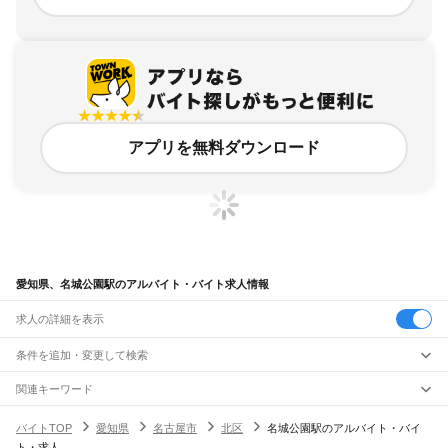
アプリを無料ダウンロード
愛知県、名城公園駅のアルバイト・バイト求人情報
求人の詳細を表示
条件を追加・変更して検索
市区町村を追加・変更
関連キーワード
完全在宅ワーク 全国
シール貼り 在宅
現在地周辺
ガチャガチャ
犬カフェ
愛知県
駅を追加・変更
バイトTOP
愛知県
名古屋市
北区
名城公園駅のアルバイト・バイ
愛知県
すべて
ト・求人
名古屋市
すべて