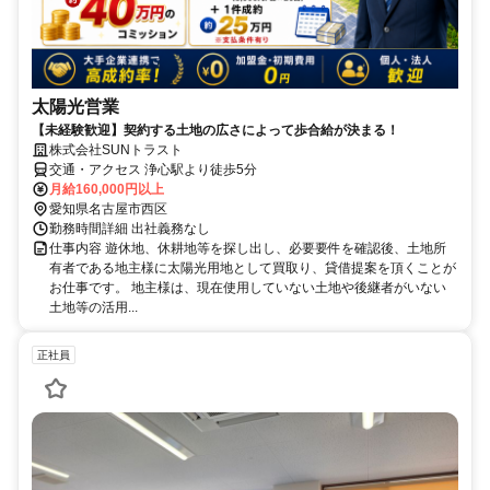
太陽光営業
【未経験歓迎】契約する土地の広さによって歩合給が決まる！
株式会社SUNトラスト
交通・アクセス 浄心駅より徒歩5分
月給160,000円以上
愛知県名古屋市西区
勤務時間詳細 出社義務なし
仕事内容 遊休地、休耕地等を探し出し、必要要件を確認後、土地所
有者である地主様に太陽光用地として買取り、貸借提案を頂くことが
お仕事です。 地主様は、現在使用していない土地や後継者がいない
土地等の活用...
正社員