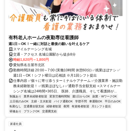
有料老人ホームの夜勤専従看護師
週1日～OK！一緒に対話と最後の願いを叶えるケア
スマイルナーシング名城
交通・アクセス 名城公園駅から徒歩8分
時給1,620円～1,800円
愛知県名古屋市北区
勤務時間詳細 20:00～7:00 (実働10時間 休憩60分) ✅残業ほぼナシ ✅
週1日～OK！シフト曜日は応相談 ※月1回シフト提出
仕事内容 ✅個々に寄り添うターミナルケアチーム ✅介護業界・施設勤
務未経験歓迎！ ✅残業ほぼなし♪ ✅通勤手当全額支給 ⭐スマイルナー
シング名城は24時間×365日、 医師、介護職員、そして看護師が...
制服あり
業界未経験者歓迎
変形労働時間制
週1日からOK
副業・WワークOK
土日祝のみOK
主婦・主夫歓迎
バイク通勤OK
学歴不問
車通勤OK
平日のみOK
転勤なし
交通費全額支給
経験者歓迎
夜間
有資格者歓迎
月1シフト提出
研修あり
ブランクOK
交通費支給
派遣社員