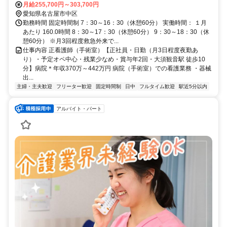
10分」 名鉄名古屋本線「山王駅・徒歩10分」 所在地：愛知県名古屋
月給255,700円～303,700円
市中区松原
愛知県名古屋市中区
勤務時間 固定時間制 7：30～16：30（休憩60分） 実働時間： １月
あたり 160.0時間 8：30～17：30（休憩60分） 9：30～18：30（休
憩60分） ※月3回程度救急外来で...
仕事内容 正看護師（手術室）【正社員・日勤（月3日程度夜勤あ
り）・予定オペ中心・残業少なめ・賞与年2回・大須観音駅 徒歩10
分】病院＊年収370万～442万円 病院（手術室）での看護業務 ・器械
出...
主婦・主夫歓迎
フリーター歓迎
固定時間制
日中
フルタイム歓迎
駅近5分以内
アルバイト・パート