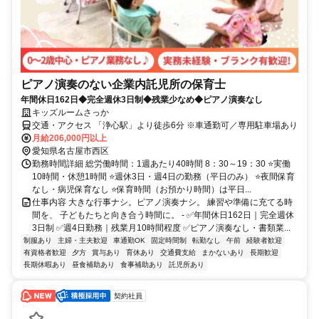
ピアノ演奏のない企業内託児所の保育士
年間休日162日◆完全週休3日制◆残業少なめ◆ピアノ演奏なし
キッズルームさっか
交通・アクセス 「浄心駅」より徒歩6分 ※車通勤可／専用駐車場あり
月給206,000円以上
愛知県名古屋市西区
勤務時間詳細 総労働時間：1週あたり40時間 8：30～19：30 ⭐実働
10時間・休憩1時間 ⭐週休3日・週4日の勤務（平日のみ） ⭐夜間保育
なし・病児保育なし ⭐保育時間（お預かり時間）は平日...
仕事内容 大きな行事ナシ。ピアノ演奏ナシ。 練習や準備に充てる時
間を、 子どもたちと向き合う時間に。 - ✅年間休日162日｜完全週休
3日制 ✅週4日勤務｜残業月10時間程度 ✅ピアノ演奏なし・書類業...
制服あり
主婦・主夫歓迎
車通勤OK
固定時間制
転勤なし
午前
経験者歓迎
有資格者歓迎
夕方
賞与あり
育休あり
交通費支給
まかないあり
長期歓迎
長期休暇あり
昼食補助あり
食事補助あり
託児所あり
契約社員