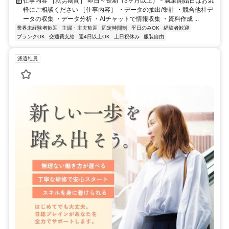
仕事内容 ［就労期間］ 即日～長期（3ヶ月以上）＊就業開始日はお気
軽にご相談ください ［仕事内容］ ・データの抽出/集計 ・競合他社デ
ータの収集 ・データ分析 ・AIチャットで情報収集 ・資料作成 ...
業界未経験者歓迎
主婦・主夫歓迎
固定時間制
平日のみOK
経験者歓迎
ブランクOK
交通費支給
週4日以上OK
土日祝休み
服装自由
派遣社員