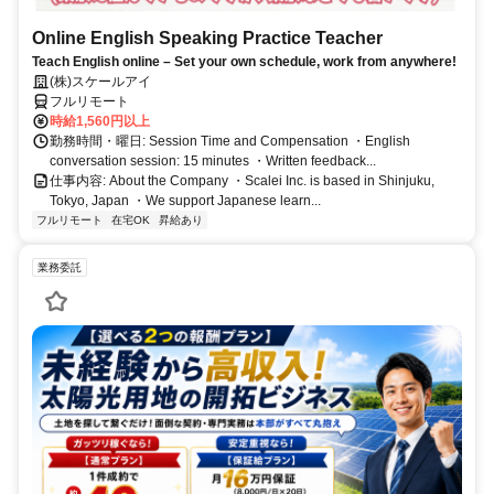
Online English Speaking Practice Teacher
Teach English online – Set your own schedule, work from anywhere!
(株)スケールアイ
フルリモート
時給1,560円以上
勤務時間・曜日: Session Time and Compensation ・English
conversation session: 15 minutes ・Written feedback...
仕事内容: About the Company ・Scalei Inc. is based in Shinjuku,
Tokyo, Japan ・We support Japanese learn...
フルリモート
在宅OK
昇給あり
業務委託