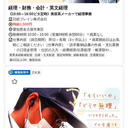
経理・財務・会計・英文経理
《10:00～16:00ピタ定時》美容系メーカーで経理事務
日総ブレイン株式会社
時給1,500円
愛知県名古屋市東区
勤務時間 10:00～16:00（実働5時間 休憩60分）＊残業なし
仕事内容 ［就労期間］ 即日～長期（3ヶ月以上）＊就業開始日はお気
軽にご相談ください ［仕事内容］ ・請求書/納品書の作成 ・支払業務
・小口現金管理 ・仕訳の入力 ・経費精算/伝票処理 ・帳票類や...
業界未経験者歓迎
主婦・主夫歓迎
固定時間制
経験者歓迎
交通費支給
週4日以上OK
服装自由
正社員