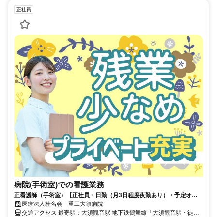
正社員
病院(手術室)での看護業務
正看護師（手術室）【正社員・日勤（月3日程度夜勤あり）・予定オペ
中心・残業少なめ・賞与年2回・大須観音駅 徒歩10分】病院＊年収370
医療法人桂名会 重工大須病院
万～442万円
交通アクセス 最寄駅：大須観音駅 地下鉄鶴舞線「大須観音駅・徒歩