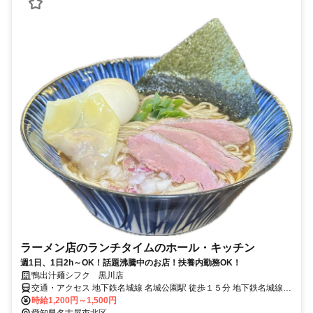
ラーメン店のランチタイムのホール・キッチン
週1日、1日2h～OK！話題沸騰中のお店！扶養内勤務OK！
鴨出汁麺シフク 黒川店
交通・アクセス 地下鉄名城線 名城公園駅 徒歩１５分 地下鉄名城線
黒川駅 徒歩１５分
時給1,200円～1,500円