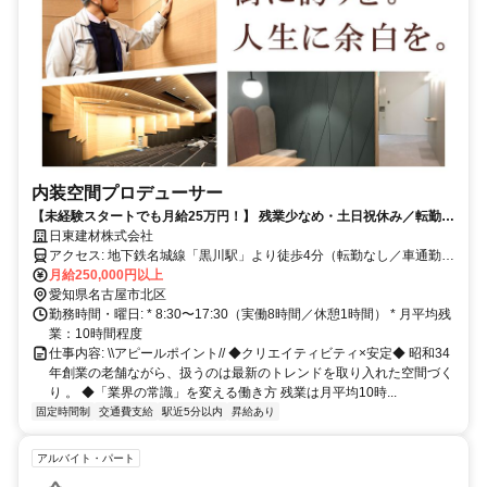
内装空間プロデューサー
【未経験スタートでも月給25万円！】 残業少なめ・土日祝休み／転勤な
し／面接1回／20代～50代活躍中！
日東建材株式会社
アクセス: 地下鉄名城線「黒川駅」より徒歩4分（転勤なし／車通勤
OK）
月給250,000円以上
愛知県名古屋市北区
勤務時間・曜日: * 8:30〜17:30（実働8時間／休憩1時間） * 月平均残
業：10時間程度
仕事内容: \\アピールポイント// ◆クリエイティビティ×安定◆ 昭和34
年創業の老舗ながら、扱うのは最新のトレンドを取り入れた空間づく
り 。 ◆「業界の常識」を変える働き方 残業は月平均10時...
固定時間制
交通費支給
駅近5分以内
昇給あり
アルバイト・パート