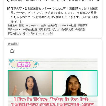
勤務時間 ・勤務曜日：月・火・水・木・金 ・最低勤務日数（週）：3
日
仕事内容 ●名古屋医療センター●でのお仕事！ 薬剤部内における医薬
品の仕分け、ピッキング、搬送等をお願いします。 点滴液など重量
のあるものについては専用の荷台で搬送していきます。 入社後､研修
を行いま...
制服あり
副業・WワークOK
主婦・主夫歓迎
フリーター歓迎
学歴不問
平日のみOK
未経験者歓迎
経験者歓迎
駅ナカ
交通費支給
長期歓迎
駅近5分以内
週2・3日からOK
シフト制
業務委託