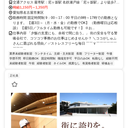
交通アクセス 最寄駅：尼ヶ坂駅 名鉄瀬戸線「尼ヶ坂駅」より徒歩7分
■電車・バス・自転車通勤OK
時給1,150円～1,350円
愛知県名古屋市東区
勤務時間 固定時間制 9：00～17：00 平日の9時～17時での勤務とな
ります。 【週3日～（月・水・金）の勤務でOK】 （勤務曜日は応相
談） 【週5日／フルタイム勤務も可能です！】 ※お...
仕事内容 「夕飯の支度にも、余裕で間に合う。」 街の安全を守る警
備会社で、コツコツ事務のお仕事はじめませんか？ ＼ココがしゅふ
さんに選ばれる理由／ ✅ストレスフリーな毎日 ￣￣Ｖ￣￣￣￣￣￣
￣￣￣...
業界未経験者歓迎
ランチタイム
主婦・主夫歓迎
長期
フリーター歓迎
午後
学歴不問
即日勤務OK
固定時間制
職場見学可
平日のみOK
転勤なし
経験不問
未経験者歓迎
午前
経験者歓迎
ネイルOK
残業なし
有資格者歓迎
研修あり
正社員