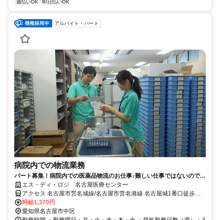
週払いOK
即日払いOK
アルバイト・パート
病院内での物流業務
パート募集！病院内での医薬品物流のお仕事♪難しい仕事ではないので未
経験の方も大歓迎◎
エス・ディ・ロジ 名古屋医療センター
アクセス 名古屋市営名城線/名古屋市営名港線 名古屋城1番口徒歩約3
分、名鉄瀬戸線 東大手南口徒歩約4分
時給1,370円
愛知県名古屋市中区