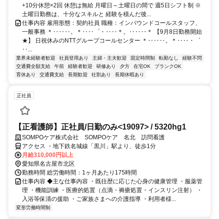
+10分休憩×2回 休憩は無給 月曜日～土曜日の間で 週5日シフト制 ※
土曜日勤務は、十分なスキルと 経験を積んだ後...
仕事内容 雇用形態：契約社員 職種：インバウンドコールスタッフ、
一般事務 ＊‥‥‥。＊‥‥゜・‥‥＊。‥‥‥＊ 【9月8日勤務開始
★】 日祝休みのNTTグループコールセンター ＊‥‥‥。＊‥‥・゜
‥...
業界未経験者歓迎
社員登用あり
主婦・主夫歓迎
固定時間制
転勤なし
経験不問
交通費全額支給
午前
経験者歓迎
研修あり
夕方
在宅OK
ブランクOK
育休あり
交通費支給
長期歓迎
社割あり
長期休暇あり
正社員
【正看護師】正社員/日勤のみ<19097> / 5320hg1
SOMPOケア株式会社 SOMPOケア 名北 訪問看護
アクセス ・地下鉄名城線「黒川」駅より、徒歩1分
月給310,000円以上
愛知県名古屋市北区
勤務時間 総労働時間：1ヶ月あたり175時間
仕事内容 ◆主な仕事内容 ・既往歴に応じた心身の健康管理 ・服薬管
理 ・機能訓練 ・医療的処置（点滴・褥瘡処置・インスリン注射） ・
入浴等保清の援助 ・ご家族さまへの介護指導 ・利用者様...
変形労働時間制