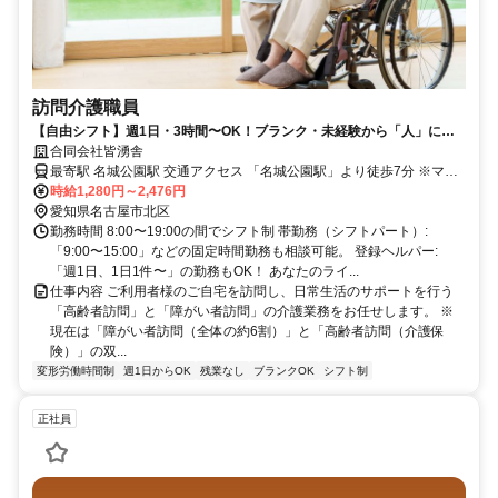
訪問介護職員
【自由シフト】週1日・3時間〜OK！ブランク・未経験から「人」に寄
り添う訪問介護
合同会社皆湧舎
最寄駅 名城公園駅 交通アクセス 「名城公園駅」より徒歩7分 ※マイ
カー通勤OK（近隣コインパーキング代会社負担）
時給1,280円～2,476円
愛知県名古屋市北区
勤務時間 8:00〜19:00の間でシフト制 帯勤務（シフトパート）:
「9:00〜15:00」などの固定時間勤務も相談可能。 登録ヘルパー:
「週1日、1日1件〜」の勤務もOK！ あなたのライ...
仕事内容 ご利用者様のご自宅を訪問し、日常生活のサポートを行う
「高齢者訪問」と「障がい者訪問」の介護業務をお任せします。 ※
現在は「障がい者訪問（全体の約6割）」と「高齢者訪問（介護保
険）」の双...
変形労働時間制
週1日からOK
残業なし
ブランクOK
シフト制
正社員