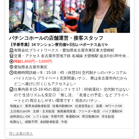
パチンコホールの店舗運営・接客スタッフ
【早番専属】1Kマンション寮完備✨日払い×ボーナスあり✨
有限会社ブライトワークス・愛知県名古屋市東区東大曽根町
交通・アクセス 名古屋市営地下鉄 名城線 大曽根駅 徒歩5分/JR中央本
線 大曽根駅 徒歩5分
時給1,400円～3,000円
愛知県名古屋市東区
勤務時間詳細 ✅8：15-16：45（休憩1h) 交代制ナシのパチンコアル
バイトだから プライベート充実間違いナシ。 寮は名古屋市内だから
どこへ遊びに行くにもアクセスよし✨
仕事内容 8:15-16:45の 固定シフトで 17：00前退社✨ 交代制ではない
ので 生活リズムも安定◎ 「推し活」「友達との予定」など プライベ
ートとの 両立もしやすい環境です！ 現在のパチン...
制服あり
業界未経験者歓迎
扶養内勤務OK
社員登用あり
副業・WワークOK
土日祝のみOK
主婦・主夫歓迎
無期雇用派遣
フリーター歓迎
バイク通勤OK
給料前払いOK
シフト自由
学歴不問
車通勤OK
即日勤務OK
学生歓迎
転勤なし
経験不問
未経験者歓迎
午前
同じ企業の求人