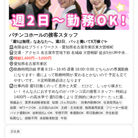
パチンコホールの接客スタッフ
「週5は無理」なあなたへ。週2日、パッと働いて8万稼ぐ✨
有限会社ブライトワークス・愛知県名古屋市東区東大曽根町
交通・アクセス 名古屋市営地下鉄 名城線 大曽根駅 徒歩5分/JR中央本
線 大曽根駅 徒歩5分
時給1,400円～3,000円
愛知県名古屋市東区
勤務時間詳細 早番 8:15～16:45 遅番 16:00~0:00 どちらかの専属勤務
になります✨ 週によって勤務時間が 変わるとかないので 予定も立て
やすいです。 ※定時勤務必須となります
仕事内容 週5日働くのって 意外と大変… だけど、しっかり稼ぎた
い！ そんな人におすすめなのが パチンコ店の接客スタッフ✨ 時給は
1400円～の高水準で 週5日働くより 圧倒的に体がラク✨ たった週...
制服あり
業界未経験者歓迎
短期（3ヵ月以内）
扶養内勤務OK
社員登用あり
副業・WワークOK
土日祝のみOK
主婦・主夫歓迎
無期雇用派遣
フリーター歓迎
バイク通勤OK
給料前払いOK
学歴不問
車通勤OK
即日勤務OK
学生歓迎
転勤なし
経験不問
未経験者歓迎
午前
正社員