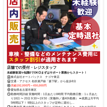
店舗での受付・レジスタッフ
未経験歓迎✨知識0でOK◎まずはサポート業務からスタート！
株式会社オートバックス ナゴヤ東店
交通・アクセス 名鉄瀬戸線「森下駅」から徒歩8分
月給192,000円～450,000円
愛知県名古屋市東区
勤務時間詳細 実働時間：1日あたり8時間 平均勤務日数：1ヶ月あた
り18日 〜 20日 9:30〜19:50（実働8h／週40h勤務） ⏩残業は月平均
5時間以下！ 9割以上のスタッフが定時に退社し...
仕事内容 車の知識より、 安心して始められること。 それが大切で