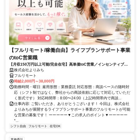
【フルリモート/稼働自由】ライフプランサポート事業
のtoC営業職
【月収150万円以上可能/完全在宅】高単価toC営業／インセンティブ充
実
株式会社よりみち
フルリモート
時給2,000円～38,000円
勤務時間・曜日: 雇用形態：業務委託 対応形態：商談ベースの随時対
応（シフト制ではなく、弊社からの商談依頼に応じて対応していただ
く形式です） 対応時間帯：8:00〜24:00（上記時間帯内で商談...
仕事内容: ご覧いただき、ありがとうございます！ 今回は、株式会社
よりみちが展開するライフプランサポート事業のフルリモートが可能
な営業の募集です！ ーーーーー▼この求人のポイント▼ーーーーー
*...
シフト自由
フルリモート
在宅OK
業務委託