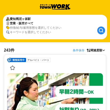
愛知県
尼ヶ坂駅
営業・販売すべて
特徴/給与/雇用形態を選択してください
キーワードを選択してください
243件
条件保存
関連度順
アルバイト・パート