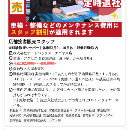
店舗接客販売スタッフ
未経験歓迎✨サポート体制◎月9～10日休・残業月5h以内
株式会社オートバックス ナゴヤ東店
交通・アクセス 名鉄瀬戸線「森下駅」から徒歩8分
月給192,000円～450,000円
愛知県名古屋市東区
勤務時間詳細 実働時間：1日あたり8時間 平均勤務日数：1ヶ月あた
り18日 〜 20日 9:30〜19:50（実働8h／週40h勤務） ⏩残業は月平均
5時間以下！ 9割以上のスタッフが定時に退社し...
仕事内容 車の知識より、 お客様に合った商品を提案したい。 その気
持ちがあれば十分です。 ―…―…―…―…―…―…―…―…―…―
✅未経験歓迎！知識は入社後に少しずつ覚えればOK！ ✅タイヤ・オ
イル...
制服あり
業界未経験者歓迎
資格取得支援あり
フリーター歓迎
車通勤OK
経験不問
未経験者歓迎
交通費全額支給
経験者歓迎
賞与あり
ブランクOK
長期歓迎
資格取得手当あり
シフト制