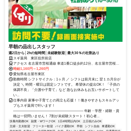
早朝の品出しスタッフ
週2日から│2hの短時間│未経験歓迎│最大30％の社割あり
スギ薬局 東区役所前店
アクセス 名古屋市営桜通線 車道1番口徒歩約12分、名古屋市営桜通
線 高岳2番口徒歩約17分、名鉄瀬戸線 森下（愛知県）徒歩約16分
時給1,160円～1,260円
愛知県名古屋市東区
勤務時間 シフトサイクル：1ヶ月 ／ シフトは前月末に 翌１カ月分が
決定 ＼ 時間・曜日は固定シフトです。 希望休の提出OK！ 「子供の
体調不良」「介護や子育て」など 急なお休みもお互いサポートして
い...
仕事内容 家事や子育てとの両立も応援！！働きやすさもスキルアッ
プもスギ薬局で叶います！
―――――――――――――――――――― 年齢・学歴・経験・資
格は一切問いません！ 7割が未経験スタート！初心者...
扶養内勤務OK
副業・WワークOK
1日4時間以内OK
土日祝のみOK
主婦・主夫歓迎
フリーター歓迎
バイク通勤OK
早朝
シフト自由
車通勤OK