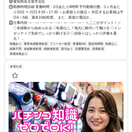
愛知県名古屋市北区
勤務時間詳細 実働時間：1日あたり8時間 平均勤務日数：1ヶ月あた
り20日 〜 22日 8:30～17:30 ＜お客様との接点＞ 対応するお客様は平
日4～5組、週末10組程度。 また、新規の電話か...
仕事内容 ―・―・―・―・―・―・―・―・ ＼ここがポイント！／
◇未経験から始められる ◇転勤なし！地元に根付いて働ける ◇イン
センティブ支給でしっかり稼げる◎ ◇頑張りはしっかり評価＆還
元！ ...
制服あり
業界未経験者歓迎
フリーター歓迎
車通勤OK
固定時間制
転勤なし
経験不問
未経験者歓迎
経験者歓迎
賞与あり
交通費支給
長期歓迎
長期休暇あり
派遣社員