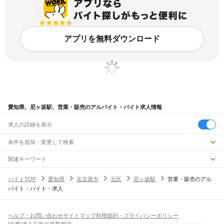
アプリを無料ダウンロード
愛知県、尼ヶ坂駅、営業・販売のアルバイト・バイト求人情報
求人の詳細を表示
条件を追加・変更して検索
市区町村を追加・変更
関連キーワード
完全在宅ワーク 全国
シール貼り 在宅
現在地周辺
ガチャガチャ
犬カフェ
愛知県
駅を追加・変更
バイトTOP
愛知県
名古屋市
北区
尼ヶ坂駅
営業・販売のアル
愛知県
すべて
バイト・バイト・求人
名古屋市
すべて
職種を追加・変更
JR中央本線(名古屋～塩尻)
千種区
東区
北区
西区
中村区
中区
昭和区
瑞穂区
熱田区
中川区
港区
南区
守山区
名古屋駅
金山駅
鶴舞駅
千種駅
千種駅
千種駅
大曽根駅
新守山駅
勝川駅
春日井駅
飲食・フードサービス
緑区
名東区
天白区
特徴を追加・変更
神領駅
高蔵寺駅
定光寺駅
飲食・フードサービス
すべて
ヘルプ・お問い合わせ
サイトマップ
利用規約・プライバシーポリシー
豊橋市
岡崎市
一宮市
瀬戸市
半田市
春日井市
豊川市
津島市
碧南市
刈谷市
豊田市
ホールスタッフ
キッチンスタッフ
皿洗い・洗い場
精肉・鮮魚加工
給食調理
人気
[企業]求人広告の掲載相談