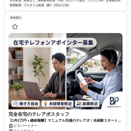
学生歓迎
転勤なし
未経験者歓迎
午前
月1シフト提出
ブランクOK
交通費支給
長期歓迎
フルタイム歓迎
週2・3日からOK
業務委託
完全在宅のテレアポスタッフ
【1件2万円＋継続報酬】マニュアル完備のテレアポ！未経験スタートの
副業スタッフ活躍中／丁寧なフォロー体制あり
ビズパートナー
フルリモート