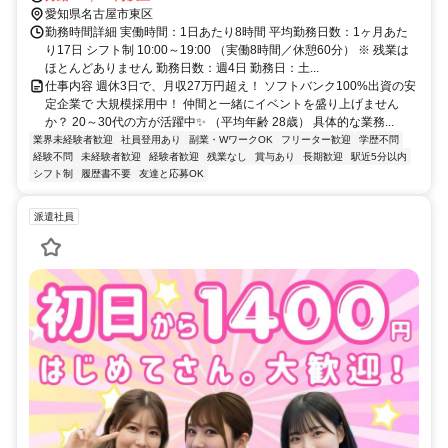
愛知県名古屋市東区
勤務時間詳細 実働時間：1日あたり8時間 平均勤務日数：1ヶ月あた
り17日 シフト制 10:00～19:00 （実働8時間／休憩60分） ※ 残業は
ほとんどありません 勤務日数：週4日 勤務日：土...
仕事内容 週休3日で、月収27万円超え！ ソフトバンク100%出資の安
定企業で 大規模採用中！ 仲間と一緒にイベントを盛り上げません
か？ 20～30代の方が活躍中✨ （平均年齢 28歳） 具体的な業務...
業界未経験者歓迎
社員登用あり
副業・WワークOK
フリーター歓迎
学歴不問
経験不問
未経験者歓迎
経験者歓迎
残業なし
賞与あり
長期歓迎
駅近5分以内
シフト制
履歴書不要
友達と応募OK
派遣社員