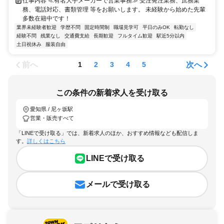
仕事内容 ≪有名大手メーカーで営業事務≫ 受注発注業務、庶務業
務、電話対応、書類管理 等をお願いします。 未経験から始めた先輩
多数在籍中です！
業界未経験者歓迎
学歴不問
固定時間制
職場見学可
平日のみOK
転勤なし
経験不問
残業なし
交通費支給
長期歓迎
フルタイム歓迎
駅近5分以内
土日祝休み
服装自由
前へ
次へ
1
2
3
4
5
この条件の新着求人を受け取る
愛知県 / 尼ヶ坂駅
営業・販売すべて
「LINEで受け取る」では、新着求人のほか、おすすめ情報なども配信しま
す。
詳しくはこちら
LINEで受け取る
メールで受け取る