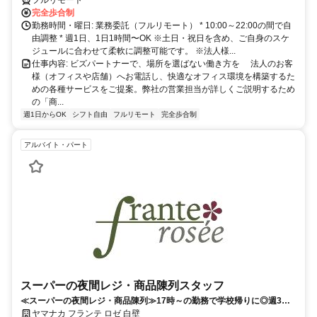
完全歩合制
勤務時間・曜日: 業務委託（フルリモート） * 10:00～22:00の間で自
由調整 * 週1日、1日1時間〜OK ※土日・祝日を含め、ご自身のスケ
ジュールに合わせて柔軟に調整可能です。 ※法人様...
仕事内容: ビズパートナーで、場所を選ばない働き方を 法人のお客
様（オフィスや店舗）へお電話し、快適なオフィス環境を構築するた
めの各種サービスをご提案。弊社の営業担当が詳しくご説明するため
の「商...
週1日からOK
シフト自由
フルリモート
完全歩合制
アルバイト・パート
スーパーの夜間レジ・商品陳列スタッフ
≪スーパーの夜間レジ・商品陳列≫17時～の勤務で学校帰りに◎週3日
～OK！大学生・専門学生さん大活躍中！
ヤマナカ フランテ ロゼ 白壁