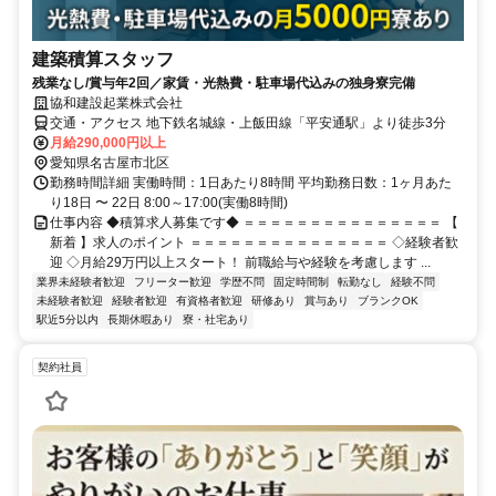
建築積算スタッフ
残業なし/賞与年2回／家賃・光熱費・駐車場代込みの独身寮完備
協和建設起業株式会社
交通・アクセス 地下鉄名城線・上飯田線「平安通駅」より徒歩3分
月給290,000円以上
愛知県名古屋市北区
勤務時間詳細 実働時間：1日あたり8時間 平均勤務日数：1ヶ月あた
り18日 〜 22日 8:00～17:00(実働8時間)
仕事内容 ◆積算求人募集です◆ ＝＝＝＝＝＝＝＝＝＝＝＝＝＝＝ 【
新着 】求人のポイント ＝＝＝＝＝＝＝＝＝＝＝＝＝＝＝ ◇経験者歓
迎 ◇月給29万円以上スタート！ 前職給与や経験を考慮します ...
業界未経験者歓迎
フリーター歓迎
学歴不問
固定時間制
転勤なし
経験不問
未経験者歓迎
経験者歓迎
有資格者歓迎
研修あり
賞与あり
ブランクOK
駅近5分以内
長期休暇あり
寮・社宅あり
契約社員