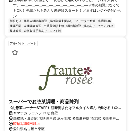
す。 ―…―…―…―…―…―…―…―…―…― ✅車の知識はなくて
もOK！ 先輩たちもみんな未経験スタート！ ✅まずはレジや受付から
少...
制服あり
業界未経験者歓迎
資格取得支援あり
フリーター歓迎
車通勤OK
経験不問
未経験者歓迎
交通費全額支給
経験者歓迎
賞与あり
ブランクOK
長期歓迎
資格取得手当あり
シフト制
アルバイト・パート
スーパーでお惣菜調理・商品陳列
《お惣菜コーナーSTAFF》短時間またはフルタイム選んで働ける！◎主
婦(主夫)さん活躍中！
ヤマナカ フランテ ロゼ 白壁
勤務地・最寄駅 名鉄瀬戸線 尼ヶ坂駅 名鉄瀬戸線 清水駅 名鉄瀬戸線
東大手駅
時給1,150円以上
愛知県名古屋市東区