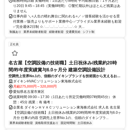
勤務時間詳細 実働時間：1日あたり8時間 平均勤務日数：1ヶ月あた
り20日 9:45～18:45（実働8時間） ◎繁忙期以外はほとんど残業はあ
りません
仕事内容 ＼⭐人生の晴れ舞台に関われる⭐／ ✅接客経験を活かせる受
付業務 ✅販売よりもサポート業務中心 ✅ブライダル業界未経験も歓迎
✅完全週休2日制 ☆∴..∴..∴..∴..∴..∴..∴☆ 大...
制服あり
業界未経験者歓迎
経験者歓迎
交通費支給
シフト制
正社員
名古屋【空調設備の技術職】土日祝休み/残業約20時
間/昨年度実績賞与6.0ヶ月分 建築空調設備設計
空調売上世界No.1の、信頼のダイキンブランドを技術面から支えるお仕
事です。
ダイキンHVACソリューション東海株式会社
月給275,000円～320,000円
愛知県名古屋市東区
就業時間 09:00～17:30（1日あたり所定労働時間07時間45分） 休
憩：45分 残業：有 備考：
企業名 ダイキンＨＶＡＣソリューション東海株式会社 求人名 名古屋
【空調設備の技術職】土日祝休み/残業約20時間/昨年度実績賞与6.0ヶ
月分 仕事の内容 空調売上世界No.1の、信頼のダイキンブラ...
業界未経験者歓迎
資格取得支援あり
固定時間制
土日祝休み