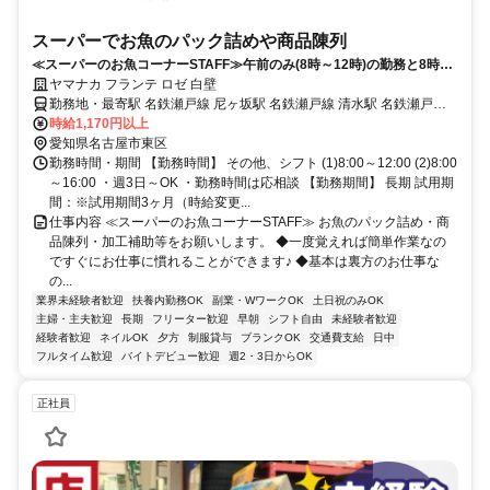
スーパーでお魚のパック詰めや商品陳列
≪スーパーのお魚コーナーSTAFF≫午前のみ(8時～12時)の勤務と8時～
16時の勤務で募集！時間は相談OK！
ヤマナカ フランテ ロゼ 白壁
勤務地・最寄駅 名鉄瀬戸線 尼ヶ坂駅 名鉄瀬戸線 清水駅 名鉄瀬戸線
東大手駅
時給1,170円以上
愛知県名古屋市東区
勤務時間・期間 【勤務時間】 その他、シフト (1)8:00～12:00 (2)8:00
～16:00 ・週3日～OK ・勤務時間は応相談 【勤務期間】 長期 試用期
間：※試用期間3ヶ月（時給変更...
仕事内容 ≪スーパーのお魚コーナーSTAFF≫ お魚のパック詰め・商
品陳列・加工補助等をお願いします。 ◆一度覚えれば簡単作業なの
ですぐにお仕事に慣れることができます♪ ◆基本は裏方のお仕事な
の...
業界未経験者歓迎
扶養内勤務OK
副業・WワークOK
土日祝のみOK
主婦・主夫歓迎
長期
フリーター歓迎
早朝
シフト自由
未経験者歓迎
経験者歓迎
ネイルOK
夕方
制服貸与
ブランクOK
交通費支給
日中
フルタイム歓迎
バイトデビュー歓迎
週2・3日からOK
正社員