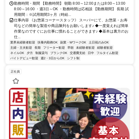
勤務時間・期間 【勤務時間】 朝勤 8:00～12:00または8:00～13:00
8:00～16:00 ・週3日～OK ・勤務時間は応相談 【勤務期間】 長期 試
用期間：※試用期間3ヶ月（時給...
仕事内容 《お惣菜コーナースタッフ》 スーパーにて、お惣菜・お寿
司などの簡単な製造や商品陳列をお願いします♪ ◆一度覚えれば簡単
作業なのですぐにお仕事に慣れることができます♪ ◆基本は裏方のお
仕...
業界未経験者歓迎
扶養内勤務OK
副業・WワークOK
土日祝のみOK
主婦・主夫歓迎
長期
フリーター歓迎
早朝
未経験者歓迎
経験者歓迎
ネイルOK
夕方
制服貸与
ブランクOK
交通費支給
日中
フルタイム歓迎
バイトデビュー歓迎
週2・3日からOK
シフト制
正社員