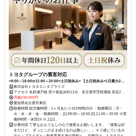
トヨタグループの賓客対応
<9:00～18:00or11:00～20:00×土日祝休み> 【土日祝休み×1日最大2
組】ホテル・式場経験を活かす！◆賞与あり
株式会社トヨタエンタプライズ
アクセス 名鉄瀬戸線 尼ケ坂徒歩約11分、名古屋市営桜通線 高岳2番
口徒歩約14分、名鉄瀬戸線 東大手南口徒歩約15分
月給230,000円
愛知県名古屋市東区
勤務時間 総労働時間：1ヶ月あたり161時間20分 ・勤務曜日：月・
火・水・木・金 ・勤務時間： [1] 09:00～18:00 [2] 11:00～20:00 ※実
働8時間・休憩1h ※上記(...
仕事内容 丁寧なおもてなしの心で接客をお願いします。 「接客は好
きだけど、 ずっとこのまま続けるのは難しい…」 そう感じているホ
テル・ブライダル・飲食業界出身の皆様へ。 当施設は、トヨタグル