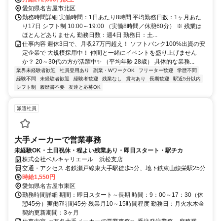
愛知県名古屋市北区
勤務時間詳細 実働時間：1日あたり8時間 平均勤務日数：1ヶ月あた
り17日 シフト制 10:00～19:00 （実働8時間／休憩60分） ※ 残業は
ほとんどありません 勤務日数：週4日 勤務日：土...
仕事内容 週休3日で、月収27万円超え！ ソフトバンク100%出資の安
定企業で 大規模採用中！ 仲間と一緒にイベントを盛り上げません
か？ 20～30代の方が活躍中✨ （平均年齢 28歳） 具体的な業務...
業界未経験者歓迎
社員登用あり
副業・WワークOK
フリーター歓迎
学歴不問
経験不問
未経験者歓迎
経験者歓迎
残業なし
賞与あり
長期歓迎
駅近5分以内
シフト制
履歴書不要
友達と応募OK
派遣社員
大手メーカーで営業事務
未経験OK・土日祝休・程よい残業あり・即日スタート・駅チカ
株式会社ベルキャリエール 浜松支店
交通・アクセス 名鉄瀬戸線東大手駅徒歩5分、地下鉄東山線栄駅25分
時給1,550円
愛知県名古屋市東区
勤務時間詳細 期間：即日スタート～長期 時間：9：00～17：30（休
憩45分）実働7時間45分 残業月10～15時間程度 勤務日：月火水木金
契約更新期間：3ヶ月