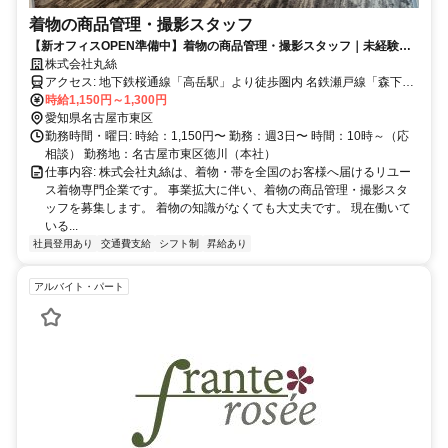
着物の商品管理・撮影スタッフ
【新オフィスOPEN準備中】着物の商品管理・撮影スタッフ｜未経験歓
迎
株式会社丸絲
アクセス: 地下鉄桜通線「高岳駅」より徒歩圏内 名鉄瀬戸線「森下
駅」より徒歩圏内 自転車・車通勤可能です。 車通勤の場合は近隣コ
時給1,150円～1,300円
インパーキングをご利用いただけます。 駐車料金は会社が負担いた
愛知県名古屋市東区
します。 名古屋市東区の落ち着いたエリアにある本社オフィスで
勤務時間・曜日: 時給：1,150円〜 勤務：週3日〜 時間：10時～（応
す。
相談） 勤務地：名古屋市東区徳川（本社）
仕事内容: 株式会社丸絲は、着物・帯を全国のお客様へ届けるリユー
ス着物専門企業です。 事業拡大に伴い、着物の商品管理・撮影スタ
ッフを募集します。 着物の知識がなくても大丈夫です。 現在働いて
いる...
社員登用あり
交通費支給
シフト制
昇給あり
アルバイト・パート