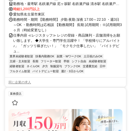
勤務地・最寄駅 名鉄瀬戸線 尼ヶ坂駅 名鉄瀬戸線 清水駅 名鉄瀬戸線
東大手駅
時給1,200円以上
愛知県名古屋市東区
勤務時間・期間 【勤務時間】 夕勤 夜勤 深夜 17:00～22:10 ・週3日
～OK ・勤務時間は応相談 【勤務期間】 長期 試用期間：※試用期間3
ヶ月（時給変更なし）
仕事内容 ≪レジスタッフ≫ レジの登録・商品陳列・店舗清掃をお願
い致します。 ◆大学生・専門学生活躍中！ 「学校帰りにアルバイト
♪」 「ガッツリ稼ぎたい！」 「モクモク仕事したい」 「バイトデビ
ュ...
業界未経験者歓迎
扶養内勤務OK
副業・WワークOK
土日祝のみOK
主婦・主夫歓迎
長期
フリーター歓迎
早朝
シフト自由
未経験者歓迎
経験者歓迎
ネイルOK
夕方
制服貸与
ブランクOK
交通費支給
日中
フルタイム歓迎
バイトデビュー歓迎
週2・3日からOK
同じ企業の求人
業務委託