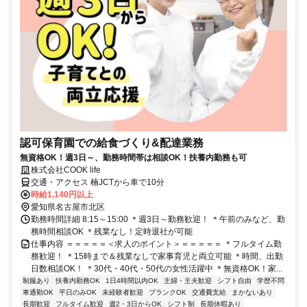
認可保育園での給食づくり&配達業務
無資格OK！週3日～、勤務時間帯は相談OK！扶養内勤務も可
株式会社COOK life
交通・アクセス 楠JCTから車で10分
時給1,140円以上
愛知県名古屋市北区
勤務時間詳細 8:15～15:00 ＊週3日～勤務歓迎！ ＊午前のみなど、勤
務時間相談OK ＊残業なし！定時退社が可能
仕事内容 ＝＝＝＝＝＜求人のポイント＞＝＝＝＝＝ ＊フルタイム勤
務歓迎！ ＊15時まで＆残業なしで家事育児と両立可能 ＊時間、出勤
日数相談OK！ ＊30代・40代・50代の女性活躍中 ＊無資格OK！家...
制服あり
扶養内勤務OK
1日4時間以内OK
主婦・主夫歓迎
シフト自由
学歴不問
車通勤OK
平日のみOK
未経験者歓迎
ブランクOK
交通費支給
まかないあり
長期歓迎
フルタイム歓迎
週2・3日からOK
シフト制
長期休暇あり