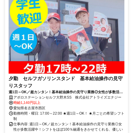
夕勤 セルフガソリンスタンド 基本給油操作の見守
りスタッフ
週1日～OK／超カンタン！基本給油操作の見守り業務◎女性が多数活躍
中！シフトをほぼ100％融通をきかせてくれる、優しい店長がいるお店
アポロステーションセルフ大野木SS 株式会社アトライズエナジー
／乙４の資格がある方は50円UP
時給1,140円以上
愛知県名古屋市西区
勤務時間・曜日: 17:00～22:00 ★週1日～OK！ ★月ごとの希望シフト
制
仕事内容: 週1日～OK／超カンタン！基本給油操作の見守り業務◎女
性が多数活躍中！シフトをほぼ100％融通をきかせてくれる、優しい