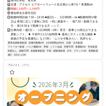
珈琲紅茶処 葉豆屋
交通・アクセス エアポートウォーク名古屋から車7分＊車通勤ok
時給1,140円～1,190円
愛知県名古屋市北区
勤務時間詳細 7:30～19:30 ■週2日～、1日3時間～ok ■勤務時間や曜
日は 希望に応じて柔軟に対応 ＜特に募集中＞ ・朝7:30～勤務できる
方 ・夜19:30まで勤務できる方 ＜シフ...
仕事内容 ✨週2日～・1日3時間～OK✨ 育児・家事との両立ができる
柔軟シフト。 ▶ 午前中だけの短時間 ▶ 週末にサクッと収入確保 ▶
家族の予定を最優先に などOK♪ 「ムリせず働きたい」気持ちを...
業界未経験者歓迎
扶養内勤務OK
1日4時間以内OK
主婦・主夫歓迎
フリーター歓迎
バイク通勤OK
早朝
シフト自由
学歴不問
車通勤OK
学生歓迎
転勤なし
経験不問
未経験者歓迎
午前
経験者歓迎
夕方
ブランクOK
長期歓迎
週2・3日からOK
アルバイト・パート