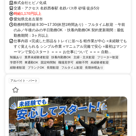
株式会社ヒビノ化成
交通・アクセス 名鉄西春駅 名鉄バス停 砂場 徒歩5分
時給1,170円以上
愛知県北名古屋市
勤務時間詳細 8:30〜17:30(休憩1時間あり) ・フルタイム歓迎 ・午前
のみ／午後のみの半日勤務OK ・扶養内勤務OK 契約更新期間：最低
勤務期間：3ヶ月以上
仕事内容 ⭐完成した部品をトレイに並べる 軽作業が中心 ⭐未経験でも
すぐ覚えられる シンプル作業 ⭐マニュアル完備で安心 ⭐最初はマンツ
ーマンで安心スタート ＝＝＝ お仕事について ＝＝＝ 自動...
制服あり
業界未経験者歓迎
扶養内勤務OK
主婦・主夫歓迎
フリーター歓迎
学歴不問
車通勤OK
固定時間制
職場見学可
経験不問
未経験者歓迎
経験者歓迎
ブランクOK
長期歓迎
フルタイム歓迎
長期休暇あり
アルバイト・パート