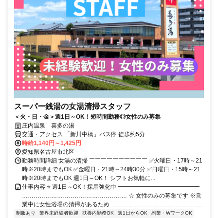
スーパー銭湯の女湯清掃スタッフ
＜火・日・金＞週1日～OK！短時間勤務◎女性のみ募集
庄内温泉 喜多の湯
交通・アクセス 「新川中橋」バス停 徒歩約5分
時給1,140円～1,425円
愛知県名古屋市北区
勤務時間詳細 女湯の清掃 ￣￣￣￣￣￣￣￣￣￣ ✅火曜日・17時～21
時※20時までもOK ✅金曜日・21時～24時30分 ✅日曜日・15時～21
時※20時までもOK 週1日～OK！ シフトお気軽に...
仕事内容 ⭐ 週1日～OK！採用強化中 ━━━━━━━━━━━━━━
……………………………………………… ☆ 女性のみの募集です ※営
業中に女性浴場の清掃があるため ………………………………………...
制服あり
業界未経験者歓迎
扶養内勤務OK
週1日からOK
副業・WワークOK