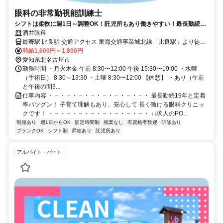
眼科の非常勤視能訓練士
シフトは柔軟に週1日～調整OK！託児所もあり働きやすい！最長勤続19
年と定着率抜群！
酒井眼科
最寄駅 比良駅 交通アクセス 東海交通事業城北線「比良駅」より徒歩
16分
時給1,600円～1,800円
愛知県北名古屋市
勤務時間 ・月火木金 午前 8:30〜12:00 午後 15:30〜19:00 ・水曜
（手術日） 8:30～13:30 ・土曜 8:30〜12:00 【休憩】 ・あり（午前
と午後の間3...
仕事内容 ・－・－・－・－・－・－・－・－・ 最長勤続19年と定着
率バツグン！ 子育て理解もあり、安心して 長く働ける眼科クリニッ
クです！ ・－・－・－・－・－・－・－・－・ ↓↓求人のPO...
制服あり
週1日からOK
固定時間制
残業なし
有資格者歓迎
研修あり
ブランクOK
シフト制
昇給あり
託児所あり
アルバイト・パート