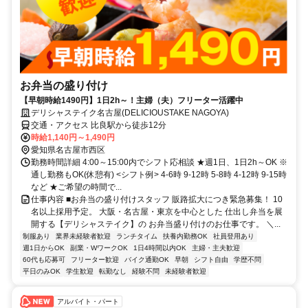
お弁当の盛り付け
【早朝時給1490円】1日2h～！主婦（夫）フリーター活躍中
デリシャステイク名古屋(DELICIOUSTAKE NAGOYA)
交通・アクセス 比良駅から徒歩12分
時給1,140円～1,490円
愛知県名古屋市西区
勤務時間詳細 4:00～15:00内でシフト応相談 ★週1日、1日2h～OK ※
通し勤務もOK(休憩有) <シフト例> 4‐6時 9‐12時 5‐8時 4-12時 9-15時
など ★ご希望の時間で...
仕事内容 ■お弁当の盛り付けスタッフ 販路拡大につき緊急募集！ 10
名以上採用予定。 大阪・名古屋・東京を中心とした 仕出し弁当を展
開する【デリシャステイク】の お弁当盛り付けのお仕事です。 ＼...
制服あり
業界未経験者歓迎
ランチタイム
扶養内勤務OK
社員登用あり
週1日からOK
副業・WワークOK
1日4時間以内OK
主婦・主夫歓迎
60代も応募可
フリーター歓迎
バイク通勤OK
早朝
シフト自由
学歴不問
平日のみOK
学生歓迎
転勤なし
経験不問
未経験者歓迎
アルバイト・パート