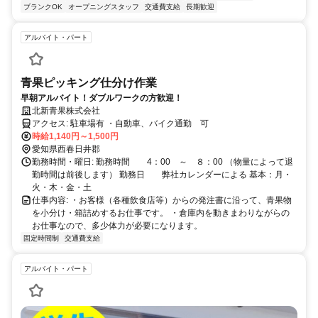
ブランクOK
オープニングスタッフ
交通費支給
長期歓迎
アルバイト・パート
青果ピッキング仕分け作業
早朝アルバイト！ダブルワークの方歓迎！
北新青果株式会社
アクセス: 駐車場有 ・自動車、バイク通勤 可
時給1,140円～1,500円
愛知県西春日井郡
勤務時間・曜日: 勤務時間 4：00 ～ ８：00 （物量によって退
勤時間は前後します） 勤務日 弊社カレンダーによる 基本：月・
火・木・金・土
仕事内容: ・お客様（各種飲食店等）からの発注書に沿って、青果物
を小分け・箱詰めするお仕事です。 ・倉庫内を動きまわりながらの
お仕事なので、多少体力が必要になります。
固定時間制
交通費支給
アルバイト・パート