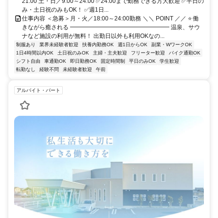
21:00 土・日／9:00～24:00 ✅24:00まで勤務できる方大歓迎 ✅平日の
み・土日祝のみもOK！ ✅週1日...
仕事内容 ＜急募＞月・火／18:00～24:00勤務 ＼＼ POINT ／／ ⭐ 働
きながら癒される ━━━━━━━━━━━━━━━━━ 温泉、サウ
ナなど施設の利用が無料！ 出勤日以外も利用OKなの...
制服あり
業界未経験者歓迎
扶養内勤務OK
週1日からOK
副業・WワークOK
1日4時間以内OK
土日祝のみOK
主婦・主夫歓迎
フリーター歓迎
バイク通勤OK
シフト自由
車通勤OK
即日勤務OK
固定時間制
平日のみOK
学生歓迎
転勤なし
経験不問
未経験者歓迎
午前
アルバイト・パート