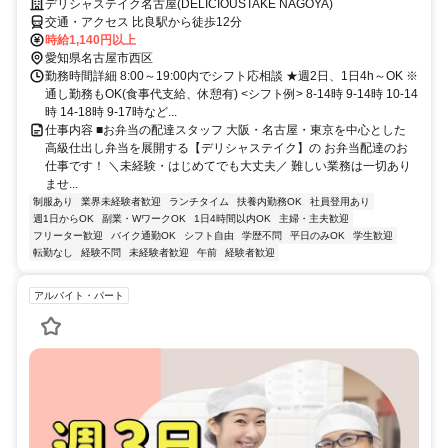
デリシャステイク名古屋(DELICIOUSTAKE NAGOYA)
交通・アクセス 比良駅から徒歩12分
時給1,140円以上
愛知県名古屋市西区
勤務時間詳細 8:00～19:00内でシフト応相談 ★週2日、1日4h～OK ※
通し勤務もOK(食事代支給、休憩有) <シフト例> 8-14時 9‐14時 10‐14
時 14-18時 9-17時など...
仕事内容 ■お弁当の配達スタッフ 大阪・名古屋・東京を中心とした
高級仕出し弁当を展開する【デリシャステイク】の お弁当配達のお
仕事です！ ＼未経験・はじめてでも大丈夫／ 難しい業務は一切あり
ませ...
制服あり
業界未経験者歓迎
ランチタイム
扶養内勤務OK
社員登用あり
週1日からOK
副業・WワークOK
1日4時間以内OK
主婦・主夫歓迎
フリーター歓迎
バイク通勤OK
シフト自由
学歴不問
平日のみOK
学生歓迎
転勤なし
経験不問
未経験者歓迎
午前
経験者歓迎
アルバイト・パート