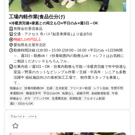
工場内軽作業(食品仕分け)
⭐冷暖房完備⭐家庭との両立も◎⭐平日のみ⭐週3日～OK
有限会社香流食品
交通・アクセス 市バス｢如意車庫前｣より徒歩5分
時給1,140円以上
愛知県名古屋市北区
勤務時間詳細 (1)9:00～15:00 (2)9:00～16:00 ⭐平日のみ ⭐1日5時間
～、週3日～勤務ok！ ⭐扶養範囲内の勤務もok！ ⭐シフトはお気軽に
ご相談ください♪ ※もちろんフル...
仕事内容 ✅週3日～OK・扶養内勤務も可能 ✅冷暖房完備で年中快適な
室温 ✅野菜のカットなどシンプル作業 ✅主婦・中高年・シニアも多数
活躍中 福祉施設向けの食材加工工場で、 軽作業スタッフを募集し
て...
制服あり
扶養内勤務OK
主婦・主夫歓迎
フリーター歓迎
シフト自由
学歴不問
車通勤OK
職場見学可
平日のみOK
転勤なし
経験不問
未経験者歓迎
午前
研修あり
夕方
ブランクOK
交通費支給
長期歓迎
フルタイム歓迎
週2・3日からOK
アルバイト・パート