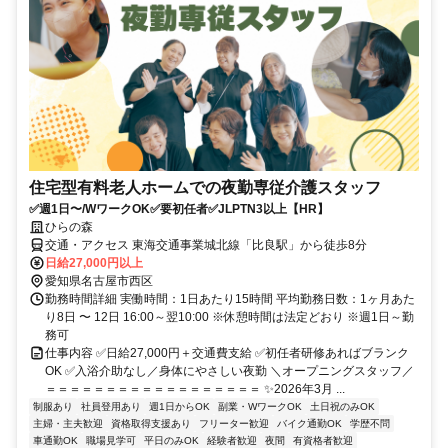
住宅型有料老人ホームでの夜勤専従介護スタッフ
✅週1日〜/WワークOK✅要初任者✅JLPTN3以上【HR】
ひらの森
交通・アクセス 東海交通事業城北線「比良駅」から徒歩8分
日給27,000円以上
愛知県名古屋市西区
勤務時間詳細 実働時間：1日あたり15時間 平均勤務日数：1ヶ月あた
り8日 〜 12日 16:00～翌10:00 ※休憩時間は法定どおり ※週1日～勤
務可
仕事内容 ✅日給27,000円＋交通費支給 ✅初任者研修あればブランク
OK ✅入浴介助なし／身体にやさしい夜勤 ＼オープニングスタッフ／
＝＝＝＝＝＝＝＝＝＝＝＝＝＝＝＝＝＝ ✨2026年3月 ...
制服あり
社員登用あり
週1日からOK
副業・WワークOK
土日祝のみOK
主婦・主夫歓迎
資格取得支援あり
フリーター歓迎
バイク通勤OK
学歴不問
車通勤OK
職場見学可
平日のみOK
経験者歓迎
夜間
有資格者歓迎