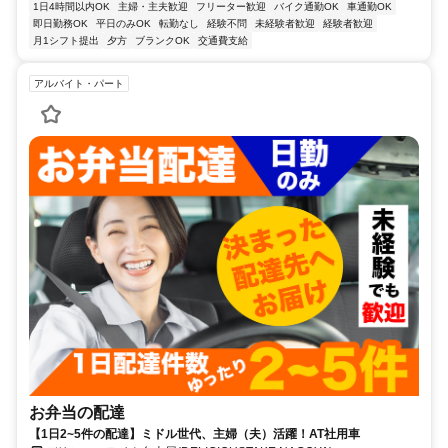
1日4時間以内OK
主婦・主夫歓迎
フリーター歓迎
バイク通勤OK
車通勤OK
即日勤務OK
平日のみOK
転勤なし
経験不問
未経験者歓迎
経験者歓迎
月1シフト提出
夕方
ブランクOK
交通費支給
アルバイト・パート
お弁当の配達
【1日2~5件の配達】ミドル世代、主婦（夫）活躍！AT社用車