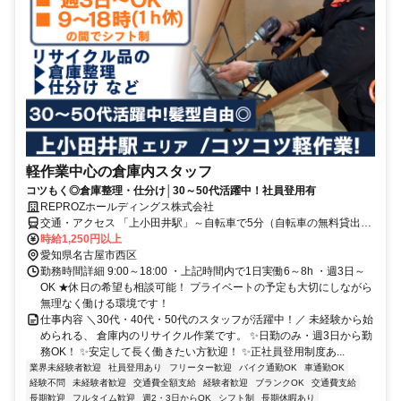
軽作業中心の倉庫内スタッフ
コツもく◎倉庫整理・仕分け│30～50代活躍中！社員登用有
REPROZホールディングス株式会社
交通・アクセス 「上小田井駅」～自転車で5分（自転車の無料貸出あ
り）
時給1,250円以上
愛知県名古屋市西区
勤務時間詳細 9:00～18:00 ・上記時間内で1日実働6～8h ・週3日～
OK ★休日の希望も相談可能！ プライベートの予定も大切にしながら
無理なく働ける環境です！
仕事内容 ＼30代・40代・50代のスタッフが活躍中！／ 未経験から始
められる、 倉庫内のリサイクル作業です。 ✨日勤のみ・週3日から勤
務OK！ ✨安定して長く働きたい方歓迎！ ✨正社員登用制度あ...
業界未経験者歓迎
社員登用あり
フリーター歓迎
バイク通勤OK
車通勤OK
経験不問
未経験者歓迎
交通費全額支給
経験者歓迎
ブランクOK
交通費支給
長期歓迎
フルタイム歓迎
週2・3日からOK
シフト制
長期休暇あり