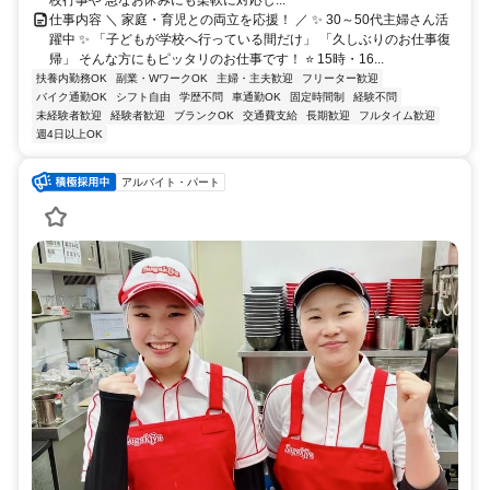
仕事内容 ＼ 家庭・育児との両立を応援！ ／ ✨ 30～50代主婦さん活
躍中 ✨ 「子どもが学校へ行っている間だけ」 「久しぶりのお仕事復
帰」 そんな方にもピッタリのお仕事です！ ⭐ 15時・16...
扶養内勤務OK
副業・WワークOK
主婦・主夫歓迎
フリーター歓迎
バイク通勤OK
シフト自由
学歴不問
車通勤OK
固定時間制
経験不問
未経験者歓迎
経験者歓迎
ブランクOK
交通費支給
長期歓迎
フルタイム歓迎
週4日以上OK
アルバイト・パート