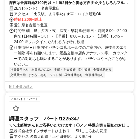
深夜は最高時給2100円以上！週2日から働き方自由☆彡もちろんフルタ
イムでの勤務も大歓迎です◎
ZENT(ゼント) 名古屋北店
アクセス 「比良駅」より車4分 ★車・バイク通勤OK
時給1,200円以上
愛知県名古屋市北区
時間帯 朝、昼、夕方・夜、深夜・早朝 勤務曜日・時間 8:00～24:00
内で1日4時間～OK！ ・【早番】 8:00～16:15 ・【遅番】15:45～
24:00 ※フルタイムで入れる方は特に歓迎...
仕事情報 ● 仕事内容 パチンコ店ホールでのご案内や、遊技台のエラ
ー解除 等をお願いします。景品交換や店内アナウンス等、 カウンタ
ーでの対応もお願いすることがあります。 パチンコやったことがな
いとい...
社員登用あり
土日祝のみOK
主婦・主夫歓迎
学生歓迎
食費補助あり
交通費支給
まかないあり
シフト制
昼食補助あり
食事補助あり
同じ企業の求人
アルバイト・パート
調理スタッフ パート/1225347
＼＼未経験さんもご応募いただけます！〇／／ 待遇充実☆福祉のお仕事
に携わってみませんか？
株式会社ライフサポートひまわり LSHこころあん花原
アクセス 名鉄犬山線『上小田井駅』より車4分