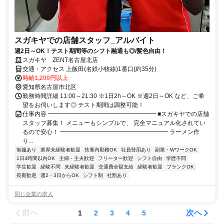
スガキヤでの店舗スタッフ_アルバイト
週2日～OK！テスト期間等のシフト融通も◎/髪色自由！
スガキヤ ZENT名古屋北店
交通・アクセス 上飯田(名鉄小牧線)1番口(約35分)
時給1,200円以上
愛知県名古屋市北区
勤務時間詳細 11:00～21:30 ※1日2h～OK ※週2日～OK など、ご希
望をお伺いします◎ テスト期間は調整可能！
仕事内容 ━━━━━━━━━━━━━━━━━━ ■スガキヤでの店舗
スタッフ募集！ メニューもシンプルで、 完全マニュアル化されてい
るので安心！ ━━━━━━━━━━━━━━━━━━ ラーメン作
り...
制服あり
業界未経験者歓迎
扶養内勤務OK
社員登用あり
副業・WワークOK
1日4時間以内OK
主婦・主夫歓迎
フリーター歓迎
シフト自由
学歴不問
学生歓迎
経験不問
未経験者歓迎
交通費全額支給
経験者歓迎
ブランクOK
長期歓迎
週2・3日からOK
シフト制
社割あり
同じ企業の求人
前へ
次へ
1
2
3
4
5