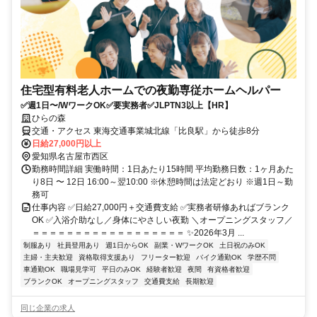
住宅型有料老人ホームでの夜勤専従ホームヘルパー
✅週1日〜/WワークOK✅要実務者✅JLPTN3以上【HR】
ひらの森
交通・アクセス 東海交通事業城北線「比良駅」から徒歩8分
日給27,000円以上
愛知県名古屋市西区
勤務時間詳細 実働時間：1日あたり15時間 平均勤務日数：1ヶ月あた
り8日 〜 12日 16:00～翌10:00 ※休憩時間は法定どおり ※週1日～勤
務可
仕事内容 ✅日給27,000円＋交通費支給 ✅実務者研修あればブランク
OK ✅入浴介助なし／身体にやさしい夜勤 ＼オープニングスタッフ／
＝＝＝＝＝＝＝＝＝＝＝＝＝＝＝＝＝＝ ✨2026年3月 ...
制服あり
社員登用あり
週1日からOK
副業・WワークOK
土日祝のみOK
主婦・主夫歓迎
資格取得支援あり
フリーター歓迎
バイク通勤OK
学歴不問
車通勤OK
職場見学可
平日のみOK
経験者歓迎
夜間
有資格者歓迎
ブランクOK
オープニングスタッフ
交通費支給
長期歓迎
同じ企業の求人