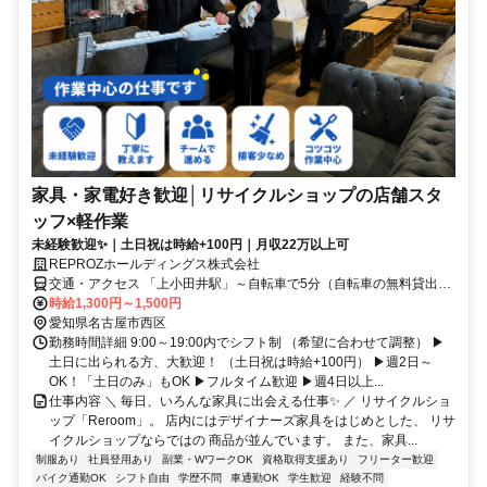
家具・家電好き歓迎│リサイクルショップの店舗スタ
ッフ×軽作業
未経験歓迎✨｜土日祝は時給+100円｜月収22万以上可
REPROZホールディングス株式会社
交通・アクセス 「上小田井駅」～自転車で5分（自転車の無料貸出あ
り）
時給1,300円～1,500円
愛知県名古屋市西区
勤務時間詳細 9:00～19:00内でシフト制 （希望に合わせて調整） ▶
土日に出られる方、大歓迎！ （土日祝は時給+100円） ▶週2日～
OK！「土日のみ」もOK ▶フルタイム歓迎 ▶週4日以上...
仕事内容 ＼ 毎日、いろんな家具に出会える仕事✨ ／ リサイクルショ
ップ「Reroom」。 店内にはデザイナーズ家具をはじめとした、 リサ
イクルショップならではの 商品が並んでいます。 また、家具...
制服あり
社員登用あり
副業・WワークOK
資格取得支援あり
フリーター歓迎
バイク通勤OK
シフト自由
学歴不問
車通勤OK
学生歓迎
経験不問