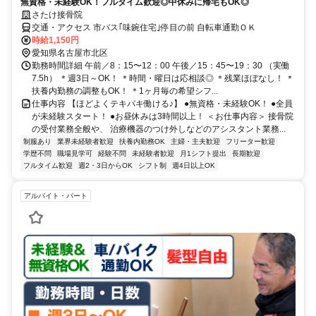
無資格・未経験OK！フルタイム歓迎◎中休みに帰宅もOK◎
さたけ接骨院
交通・アクセス 市バス｢味鋺住宅｣停目の前 自転車通勤ＯＫ
時給1,150円
愛知県名古屋市北区
勤務時間詳細 午前／8：15〜12：00 午後／15：45〜19：30 （実働
7.5h） ＊週3日～OK！ ＊時間・曜日は応相談◎ ＊残業ほぼなし！ ＊
扶養内勤務の調整もOK！ ＊1ヶ月毎の希望シフ...
仕事内容 【ほどよくテキパキ働ける♪】 ●無資格・未経験OK！ ●全員
が未経験スタート！ ●お昼休みは3時間以上！ ＜お仕事内容＞ 接骨院
の受付業務全般や、 治療機器のつけ外しなどのアシスタント業務...
制服あり
業界未経験者歓迎
扶養内勤務OK
主婦・主夫歓迎
フリーター歓迎
学歴不問
職場見学可
経験不問
未経験者歓迎
月1シフト提出
長期歓迎
フルタイム歓迎
週2・3日からOK
シフト制
週4日以上OK
アルバイト・パート