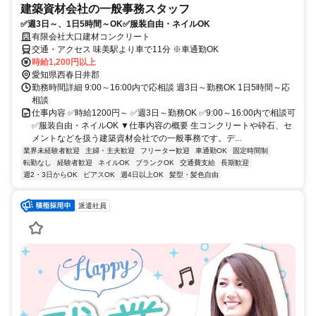
建築資材会社の一般事務スタッフ
✅週3日～、1日5時間～OK✅服装自由・ネイルOK
有限会社大口建材コンクリート
交通・アクセス 味美駅より車で11分 ※車通勤OK
時給1,200円以上
愛知県西春日井郡
勤務時間詳細 9:00～16:00内で応相談 週3日～勤務OK 1日5時間～応
相談
仕事内容 ✅時給1200円～ ✅週3日～勤務OK ✅9:00～16:00内で相談可
✅服装自由・ネイルOK ▼仕事内容の概要 生コンクリートや砕石、セ
メントなどを扱う建築資材会社での一般事務です。デ...
業界未経験者歓迎
主婦・主夫歓迎
フリーター歓迎
車通勤OK
固定時間制
転勤なし
経験者歓迎
ネイルOK
ブランクOK
交通費支給
長期歓迎
週2・3日からOK
ピアスOK
週4日以上OK
髪型・髪色自由
派遣社員