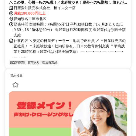
.＼この夏、心機一転の転職！／未経験ＯＫ！県外への転勤無し 誰もが知
る安心な会社！年間休日115日！
日産愛知販売株式会社 楠インター店
月給190,000円以上
愛知県名古屋市北区
勤務時間 実働時間：7時間45分/日 平均勤務日数：1ヶ月あたり21日
9:30～18:15(休憩60分） ※残業は月20時間程度 ※残業代は別途全額
支給
仕事内容 ＼安定の日産ディーラー！地元で正社員 ／ ＊日産販売店の
正社員！ ＊未経験歓迎！社内研修有、日々の教育体制充実 ＊平均残
業月20時間程（残業代は別途全額支給） ―・―・―・―・―・―・
―・―...
固定時間制
賞与あり
交通費支給
契約社員