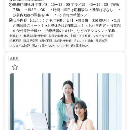
勤務時間詳細 午前／8：15〜12：00 午後／15：45〜19：30 （実働
7.5h） ＊週3日～OK！ ＊時間・曜日は応相談◎ ＊残業ほぼなし！ ＊
扶養内勤務の調整もOK！ ＊1ヶ月毎の希望シフ...
仕事内容 【ほどよくテキパキ働ける♪】 ●無資格・未経験OK！ ●全員
が未経験スタート！ ●お昼休みは3時間以上！ ＜お仕事内容＞ 接骨院
の受付業務全般や、 治療機器のつけ外しなどのアシスタント業務...
制服あり
業界未経験者歓迎
扶養内勤務OK
主婦・主夫歓迎
フリーター歓迎
学歴不問
職場見学可
経験不問
未経験者歓迎
月1シフト提出
長期歓迎
フルタイム歓迎
週2・3日からOK
シフト制
週4日以上OK
正社員