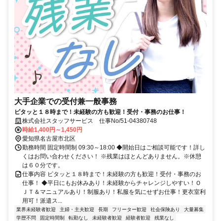
大手企業での受付兼一般事務
ピタッと１８時まで！未経験の方も歓迎！受付・事務のお仕事！
株式会社スタッフサービス 仕事No/51-04380748
時給1,400円～1,450円
愛知県名古屋市北区
勤務時間 固定時間制 09:30～18:00 ◆開始日はご相談可能です！詳し
くはお問い合わせください！ ※残業はほとんどありません。※休憩
は６０分です。
仕事内容 ピタッと１８時まで！未経験の方も歓迎！受付・事務のお
仕事！ ◆平日にもお休みあり！未経験からチャレンジしやすい！Ｏ
ＪＴ＆マニュアルあり！制服あり！私服を気にせずお仕事！更衣室利
用可！派遣ス...
業界未経験者歓迎
主婦・主夫歓迎
長期
フリーター歓迎
社会保険あり
大量募集
学歴不問
固定時間制
転勤なし
未経験者歓迎
経験者歓迎
残業なし