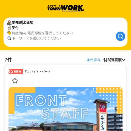
愛知県
比良駅
受付
特徴/給与/雇用形態を選択してください
キーワードを選択してください
7件
条件保存
関連度順
アルバイト・パート