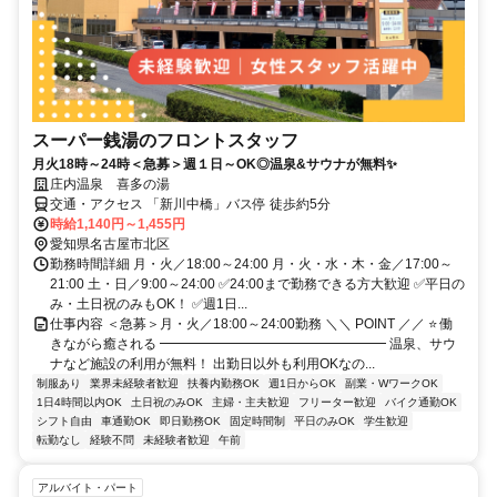
スーパー銭湯のフロントスタッフ
月火18時～24時＜急募＞週１日～OK◎温泉&サウナが無料✨
庄内温泉 喜多の湯
交通・アクセス 「新川中橋」バス停 徒歩約5分
時給1,140円～1,455円
愛知県名古屋市北区
勤務時間詳細 月・火／18:00～24:00 月・火・水・木・金／17:00～
21:00 土・日／9:00～24:00 ✅24:00まで勤務できる方大歓迎 ✅平日の
み・土日祝のみもOK！ ✅週1日...
仕事内容 ＜急募＞月・火／18:00～24:00勤務 ＼＼ POINT ／／ ⭐ 働
きながら癒される ━━━━━━━━━━━━━━━━━ 温泉、サウ
ナなど施設の利用が無料！ 出勤日以外も利用OKなの...
制服あり
業界未経験者歓迎
扶養内勤務OK
週1日からOK
副業・WワークOK
1日4時間以内OK
土日祝のみOK
主婦・主夫歓迎
フリーター歓迎
バイク通勤OK
シフト自由
車通勤OK
即日勤務OK
固定時間制
平日のみOK
学生歓迎
転勤なし
経験不問
未経験者歓迎
午前
アルバイト・パート