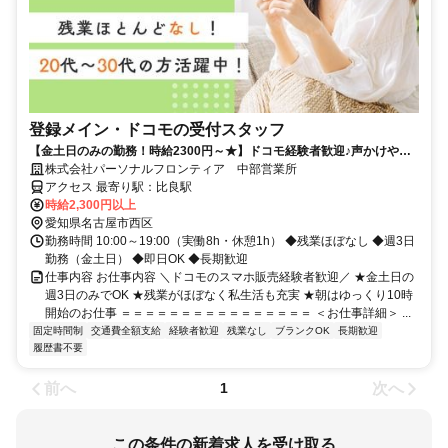
登録メイン・ドコモの受付スタッフ
【金土日のみの勤務！時給2300円～★】ドコモ経験者歓迎♪声かけやク
ロージングはナシ！
株式会社パーソナルフロンティア 中部営業所
アクセス 最寄り駅：比良駅
時給2,300円以上
愛知県名古屋市西区
勤務時間 10:00～19:00（実働8h・休憩1h） ◆残業ほぼなし ◆週3日
勤務（金土日） ◆即日OK ◆長期歓迎
仕事内容 お仕事内容 ＼ドコモのスマホ販売経験者歓迎／ ★金土日の
週3日のみでOK ★残業がほぼなく私生活も充実 ★朝はゆっくり10時
開始のお仕事 ＝＝＝＝＝＝＝＝＝＝＝＝＝＝＝＝ ＜お仕事詳細＞ ...
固定時間制
交通費全額支給
経験者歓迎
残業なし
ブランクOK
長期歓迎
履歴書不要
前へ
次へ
1
この条件の新着求人を受け取る