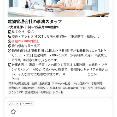
建物管理会社の事務スタッフ
✅完全週休2日制♪✅残業月10h程度✨
株式会社 愛協
交通・アクセス 楠JCTより南へ車で5分 （車通勤可・転勤なし）
月給202,000円以上
愛知県名古屋市北区
勤務時間詳細 実働時間：1日あたり8時間 平均勤務日数：1ヶ月あた
り18日 〜 21日 勤務時間：9:00～18:00 （休憩時間60分） ※残業は
月平均10時間程度で 少なめです。
仕事内容 ＼ 家庭・子育てとの両立を実現する事務職！未経験・ブラ
ンクOK✨ ／ 「和やかで穏やかな職場で、長期的なキャリアを築きた
い」そんな貴方に最適な環境です。 ✼┈┈┈┈┈┈┈ここが
Point┈┈...
業界未経験者歓迎
主婦・主夫歓迎
フリーター歓迎
バイク通勤OK
学歴不問
車通勤OK
職場見学可
転勤なし
経験不問
未経験者歓迎
午前
夕方
賞与あり
ブランクOK
交通費支給
長期歓迎
シフト制
アルバイト・パート