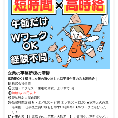
企業の事務所棟の清掃
車通勤OK！帰りに夕飯の買い出しも◎平日午前のみ＆高時給｜
株式会社佳装
交通・アクセス 「東枇杷島駅」より車で5分
時給1,700円以上
愛知県名古屋市西区
勤務時間詳細 月・水／8:00～9:30 木 ／8:00～12:00 ★家事との両立
も可能！ 仕事後に買い物もしやすい時間帯♪ ★Wワークにもぴった
り！
仕事内容 【お電話でのご応募も大歓迎！】 ご質問やご不明点などご