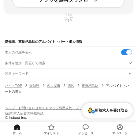
愛知県、東枇杷島駅のアルバイト・パート求人情報
求人の詳細を表示
条件を追加・変更して検索
市区町村を追加・変更
関連キーワード
完全在宅ワーク 全国
シール貼り 在宅
現在地周辺
ガチャガチャ
犬カフェ
愛知県
駅を追加・変更
バイトTOP
愛知県
名古屋市
西区
東枇杷島駅
アルバイト・パ
愛知県
すべて
ートの求人
名古屋市
すべて
職種を追加・変更
JR中央本線(名古屋～塩尻)
千種区
東区
北区
西区
中村区
中区
昭和区
瑞穂区
熱田区
中川区
港区
南区
守山区
名古屋駅
金山駅
鶴舞駅
千種駅
千種駅
千種駅
大曽根駅
新守山駅
勝川駅
春日井駅
飲食・フードサービス
緑区
名東区
天白区
特徴を追加・変更
神領駅
高蔵寺駅
定光寺駅
飲食・フードサービス
すべて
ヘルプ・お問い合わせ
サイトマップ
利用規約・プライバシーポリシー
豊橋市
岡崎市
一宮市
瀬戸市
半田市
春日井市
豊川市
津島市
碧南市
刈谷市
豊田市
新着求人を受け取る
ホールスタッフ
キッチンスタッフ
皿洗い・洗い場
精肉・鮮魚加工
給食調理
人気
[企業]求人広告の掲載相談
JR飯田線(豊橋～天竜峡)
安城市
西尾市
蒲郡市
犬山市
常滑市
江南市
小牧市
稲沢市
新城市
東海市
大府市
雇用形態を追加・変更
パン屋（ベーカリー）
フードカウンター販売員
バー（BAR）・バーテンダー
日払いOK
高校生歓迎
学生歓迎
深夜の仕事
髪型・髪色自由
ひげOK
ネイルOK
豊橋駅
船町駅
下地駅
小坂井駅
牛久保駅
豊川駅
三河一宮駅
長山駅
江島駅
東上駅
知多市
知立市
尾張旭市
高浜市
岩倉市
豊明市
日進市
田原市
愛西市
清須市
飲食店補助（開店・閉店準備）
飲食店（店長・マネージャー）
ピアスOK
アルバイト・パート
履歴書不要
オープニングスタッフ
留学生・外国人活躍中
野田城駅
新城駅
東新町駅
茶臼山駅
三河東郷駅
大海駅
鳥居駅
長篠城駅
本長篠駅
北名古屋市
弥富市
みよし市
長久手市
あま市
愛知郡
西春日井郡
丹羽郡
海部郡
都道府県を変更
営業・販売
勤務期間
正社員
三河大野駅
湯谷温泉駅
三河槙原駅
柿平駅
三河川合駅
池場駅
東栄駅
知多郡
幡豆郡
額田郡
北設楽郡
営業・販売
すべて
短期
契約社員
単発・1日OK
長期
期間限定（春夏冬休み等）
ホーム
マイリスト
メッセージ
マイページ
JR東海道本線(浜松～岐阜)