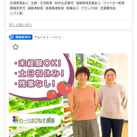
社員登用あり
主婦・主夫歓迎
60代も応募可
資格取得支援あり
フリーター歓迎
職場見学可
経験者歓迎
有資格者歓迎
研修あり
ブランクOK
交通費支給
シフト制
同じ企業の求人
アルバイト・パート