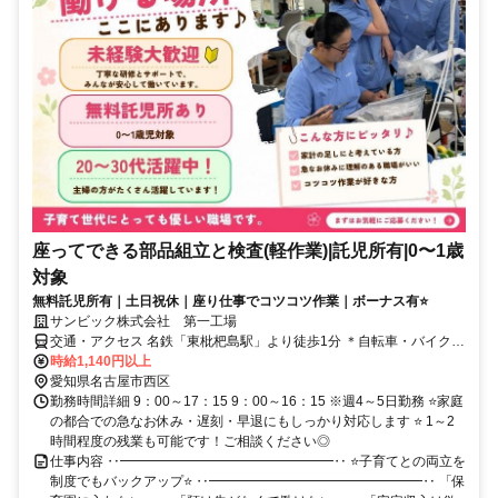
座ってできる部品組立と検査(軽作業)|託児所有|0〜1歳
対象
無料託児所有｜土日祝休｜座り仕事でコツコツ作業｜ボーナス有⭐
サンビック株式会社 第一工場
交通・アクセス 名鉄「東枇杷島駅」より徒歩1分 ＊自転車・バイク通
勤OK
時給1,140円以上
愛知県名古屋市西区
勤務時間詳細 9：00～17：15 9：00～16：15 ※週4～5日勤務 ⭐家庭
の都合での急なお休み・遅刻・早退にもしっかり対応します ⭐ 1～2
時間程度の残業も可能です！ご相談ください◎
仕事内容 ‥━━━━━━━━━━━━━━━━‥ ⭐子育てとの両立を
制度でもバックアップ⭐ ‥━━━━━━━━━━━━━━━━‥ 「保