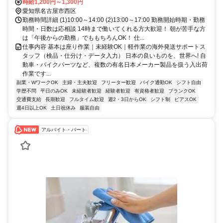
※自転車通勤OK！
時給1,200円～1,300円
愛知県名古屋市西区
勤務時間詳細 (1)10:00～14:00 (2)13:00～17:00 勤務開始時期・勤務
時間・日数は応相談 14時まで働いてくれる方大歓迎！ 朝が苦手な方
は「午後からの勤務」でももちろんOK！ 仕...
仕事内容 基本は座り作業｜未経験OK｜軽作業の海外発送サポートス
タッフ（検品・仕分け・データ入力） 日本の良いものを、世界へ! 自
動車・バイクパーツなど、複数の有名日本メーカー製品を扱う入出荷
作業です...
副業・WワークOK
主婦・主夫歓迎
フリーター歓迎
バイク通勤OK
シフト自由
学歴不問
平日のみOK
未経験者歓迎
経験者歓迎
有資格者歓迎
ブランクOK
交通費支給
長期歓迎
フルタイム歓迎
週2・3日からOK
シフト制
ピアスOK
週4日以上OK
土日祝休み
服装自由
アルバイト・パート