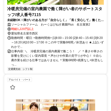
冷暖房完備の室内農園で働く障がい者のサポートスタ
ッフ/求人番号7115
未経験OK！障がいのある方が「自分らしく」「長く安心して」働くため
のサポートのお仕事＊中高年世代も活躍中＜完全週休2日制(土日祝休み)
ソーシャルファーム わーくはぴねす農園Plus 名古屋第2
＞＜時給1220円＞＜まずは説明会へ♪＞
時給1,220円以上
愛知県名古屋市西区
勤務時間・曜日: <勤務時間例> [1]8:00～15:00 [2]8:40～15:40 [3]9:20
～16:20 [4]10:00～17:00 ※この中で実働6時間／休憩あり ★上記いず
れかで...
仕事内容: ＼ 冷暖房完備の屋内農園で働こう！ ／ ＊暑さや寒さの
影響を受けにくい室内環境 ＊声かけや作業の見守りが中心！ ※自ら
農作業を続ける仕事ではありません ＊実働6時間×残業なし×休憩もし
っ...
交通費支給
シフト制
アルバイト・パート