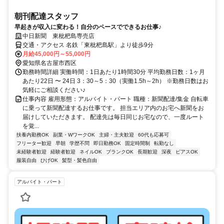
朝刊配達スタッフ
早起きが収入に変わる！自分のペースでできるお仕事♪
中日新聞 東枇杷島専売店
交通・アクセス 名鉄「東枇杷島駅」より徒歩9分
月給45,000円～55,000円
愛知県名古屋市西区
勤務時間詳細 実働時間：1日あたり1時間30分 平均勤務日数：1ヶ月
あたり22日 〜 24日 3：30～5：30（実働1.5h～2h） ※勤務日数はお
気軽にご相談ください♪
仕事内容 雇用形態：アルバイト・パート 職種：新聞配達/集金 自転車
に乗って新聞配達するお仕事です。 担当エリア内のお宅へ新聞をお
届けしていただきます。 配達先は毎日同じお宅なので、一度ルート
を覚...
扶養内勤務OK
副業・WワークOK
主婦・主夫歓迎
60代も応募可
フリーター歓迎
早朝
学歴不問
即日勤務OK
固定時間制
転勤なし
未経験者歓迎
経験者歓迎
ネイルOK
ブランクOK
長期歓迎
深夜
ピアスOK
服装自由
ひげOK
髪型・髪色自由
アルバイト・パート