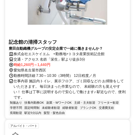
記念館の清掃スタッフ
豊田自動織機グループの安定企業で一緒に働きませんか？
株式会社エスケイエム <勤務地>トヨタ産業技術記念館
交通・アクセス 名鉄「栄生」駅より徒歩3分
時給1,260円～1,440円
愛知県名古屋市西区
勤務時間詳細 7:30～10:30（3時間） 12日程度／月
仕事内容 施設内トイレ、展示フロア、ゴミ回収などの お掃除をして
いただきます。 毎日決まった作業なので、 未経験の方も覚えやす
い！ 仕事は丁寧に説明するので安心して働けます♪ 駅近なので、便利
です。
制服あり
扶養内勤務OK
副業・WワークOK
主婦・主夫歓迎
フリーター歓迎
学歴不問
固定時間制
未経験者歓迎
経験者歓迎
ブランクOK
交通費支給
長期歓迎
駅近5分以内
髪型・髪色自由
アルバイト・パート