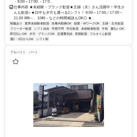
・8:00～17:00 ・17:0...
仕事内容 ★未経験・ブランク歓迎★主婦（夫）さん活躍中！学生さ
んも歓迎♪ ★日中も夕方も選べる2シフト！ 8:00～17:00／17:00～
21:00 9時～、10時～などの時間相談もOK◎ ★...
制服あり
業界未経験者歓迎
扶養内勤務OK
副業・WワークOK
主婦・主夫歓迎
フリーター歓迎
シフト自由
学歴不問
学生歓迎
未経験者歓迎
午前
週払いOK
即日払いOK
夕方
ブランクOK
交通費支給
長期歓迎
フルタイム歓迎
週2・3日からOK
シフト制
アルバイト・パート