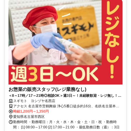
お惣菜の販売スタッフ(レジ業務なし)
＜8～17時／17～21時◎相談OK＞週3日～！未経験歓迎・レジ無し！主
婦さん活躍中・学生歓迎／名西・西区
スギモト ヨシヅヤ名西店
アクセス 名古屋市営鶴舞線 浄心5番口徒歩約16分、名鉄名古屋本線/
名鉄空港線 東枇杷島徒歩約16分、名鉄名古屋本線/名鉄犬山線 栄生徒
時給1,200円～1,350円
歩約18分
愛知県名古屋市西区
勤務時間 ・勤務曜日：月・火・水・木・金・土・日・祝 ・勤務時
間： [1] 08:00～17:00 [2] 17:00～21:00 ・最低勤務日数（週）：3日