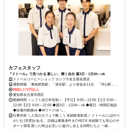
カフェスタッフ
『ドトール』で見つかる 新しい、輝く自分 週3日・1日4h～ok
ドトールコーヒーショップ ヨシヅヤ名古屋名西店
通勤情報 「東枇杷島駅」「栄生駅」より各徒歩11分、「浄心駅」よ
り徒歩16分
時給1,170円以上
愛知県名古屋市西区
勤務時間 ＜シフト自己申告制＞ 【平日】9:00～22:00【土】9:00～
22:00【日】9:00～22:00 ◆週3日・1日4h～ok ◆曜日・時間応相談
◆扶養内勤務ok ◆Wワークok ＼...
仕事内容 ＼人気のカフェで働こう 未経験者歓迎／ ドトールには[やり
がい]と[充実]がある。 詳細は募集条件をCHECK 未経験でも安心のサ
ポート環境 困った時はお互いに協力し合える仲間たちと 一緒...