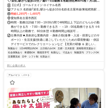
＼｢栄生｣駅から徒歩10分／週4～5日勤務＆有給消化率80%程！月1回の
勉強会でスキルUP!!
【公式】ゴールドエイジ ロイヤル名西
アクセス 名鉄線｢栄生｣駅から徒歩10分名鉄名古屋本線/東枇杷島駅 名
鉄犬山線/栄生駅 名古屋市営地下鉄鶴舞線/浄心駅 名古屋市営地下鉄東
時給1,285円～1,485円
山線/亀島駅 JR東海道本線/枇杷島駅
愛知県名古屋市西区
時間・勤務日詳細 7:00～19:00の間で4時間以上 下記のどちらかの勤
務ができる方 ・7:00～勤務できる方 ・～19：00迄勤務できる方 ※6
時間以上の勤務で、60分休憩 ※勤務時間は相談可 ...
仕事内容 ■ 具体的な業務内容 ・身体介助(食事・入浴・排泄などのサ
ポート) ・生活支援(快適に過ごしていただくための環境整備) ・併設
デイサービスでのレクリエーションなど 【充実の研修 ＆ 楽しい...
制服あり
1日4時間以内OK
土日祝のみOK
主婦・主夫歓迎
資格取得支援あり
社会保険あり
車通勤OK
職場見学可
転勤なし
寸志あり
制服貸与
ブランクOK
交通費支給
日中
シフト制
社割あり
同じ企業の求人
アルバイト・パート