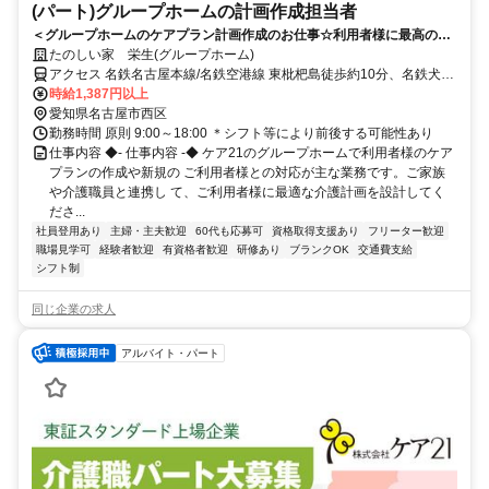
(パート)グループホームの計画作成担当者
＜グループホームのケアプラン計画作成のお仕事☆利用者様に最高のサ
ービスを提供＞ケア21が運営するグループホームで計画作成担当者のお
たのしい家 栄生(グループホーム)
仕事！
アクセス 名鉄名古屋本線/名鉄空港線 東枇杷島徒歩約10分、名鉄犬山
線 東枇杷島徒歩約10分、名鉄名古屋本線/名鉄犬山線 栄生徒歩約11分
時給1,387円以上
名鉄名古屋本線「栄生」駅から徒歩約11分
愛知県名古屋市西区
勤務時間 原則 9:00～18:00 ＊シフト等により前後する可能性あり
仕事内容 ◆- 仕事内容 -◆ ケア21のグループホームで利用者様のケア
プランの作成や新規の ご利用者様との対応が主な業務です。ご家族
や介護職員と連携し て、ご利用者様に最適な介護計画を設計してく
ださ...
社員登用あり
主婦・主夫歓迎
60代も応募可
資格取得支援あり
フリーター歓迎
職場見学可
経験者歓迎
有資格者歓迎
研修あり
ブランクOK
交通費支給
シフト制
同じ企業の求人
アルバイト・パート