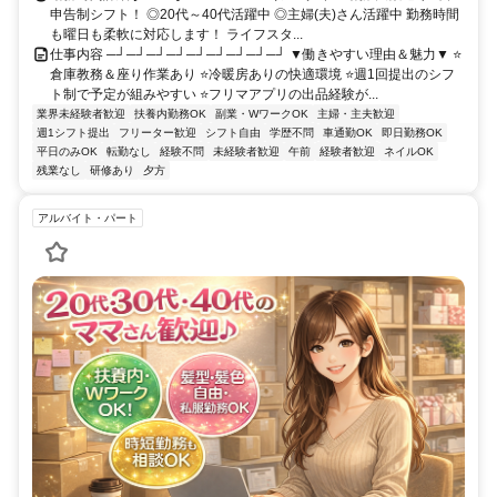
申告制シフト！ ◎20代～40代活躍中 ◎主婦(夫)さん活躍中 勤務時間
も曜日も柔軟に対応します！ ライフスタ...
仕事内容 ─┘─┘─┘─┘─┘─┘─┘─┘─┘ ▼働きやすい理由＆魅力▼ ⭐️
倉庫教務＆座り作業あり ⭐️冷暖房ありの快適環境 ⭐️週1回提出のシフ
ト制で予定が組みやすい ⭐️フリマアプリの出品経験が...
業界未経験者歓迎
扶養内勤務OK
副業・WワークOK
主婦・主夫歓迎
週1シフト提出
フリーター歓迎
シフト自由
学歴不問
車通勤OK
即日勤務OK
平日のみOK
転勤なし
経験不問
未経験者歓迎
午前
経験者歓迎
ネイルOK
残業なし
研修あり
夕方
アルバイト・パート