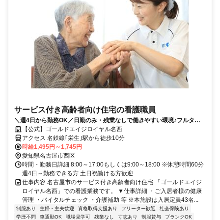
サービス付き高齢者向け住宅の看護職員
＼週4日から勤務OK／日勤のみ・残業なしで働きやすい環境♪フルタイ
ムで安定収入GET！【各種手当あり】
【公式】ゴールドエイジロイヤル名西
アクセス 名鉄線｢栄生｣駅から徒歩10分
時給1,495円～1,745円
愛知県名古屋市西区
時間・勤務日詳細 8:00～17:00もしくは9:00～18:00 ※休憩時間60分
週4日～勤務できる方 土日祝働ける方歓迎
仕事内容 名古屋市のサービス付き高齢者向け住宅 「ゴールドエイジ
ロイヤル名西」での看護業務です。 ▼仕事詳細 ・ご入居者様の健康
管理 ・バイタルチェック ・介護補助 等 ※本施設は入居定員43名...
制服あり
主婦・主夫歓迎
資格取得支援あり
フリーター歓迎
社会保険あり
学歴不問
車通勤OK
職場見学可
残業なし
寸志あり
制服貸与
ブランクOK