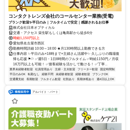
コンタクトレンズ会社のコールセンター業務(受電)
ブランク歓迎✨平日のみ｜フルタイムで安定｜感謝されるお仕事
株式会社日本オプティカル
交通・アクセス 栄生駅もしくは亀島駅から徒歩6分
時給1,150円以上
愛知県名古屋市西区
勤務時間詳細 10:00～18:00 ★月130時間以上勤務できる方
仕事内容 ✨平日のみ×18時まで×主婦さん活躍中✨ 久しぶりの職場復
帰も応援 ⚑⚐ ✅週5日・1日8時間のフルタイム ✅時給1150円／月収
16万円以上も可能！ ✅接客経験を活かして働ける！ ✅丁寧...
業界未経験者歓迎
社員登用あり
主婦・主夫歓迎
フリーター歓迎
固定時間制
平日のみOK
転勤なし
経験不問
未経験者歓迎
経験者歓迎
ブランクOK
交通費支給
長期歓迎
フルタイム歓迎
社割あり
長期休暇あり
週4日以上OK
アルバイト・パート