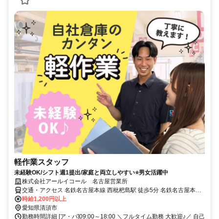
軽作業スタッフ
未経験OK/シフト週1提出/家庭と両立しやすい⭐️男女活躍中
株式会社アールイコール 名古屋営業所
交通・アクセス 名鉄名古屋本線 西枇杷島駅 徒歩5分 名鉄名古屋本線
東枇杷島駅 徒歩8分 東海道本線 名古屋駅
時給1,200円以上
愛知県清須市
勤務時間詳細 [ア・パ]09:00～18:00 ＼フルタイム勤務 大歓迎♪／ 自己