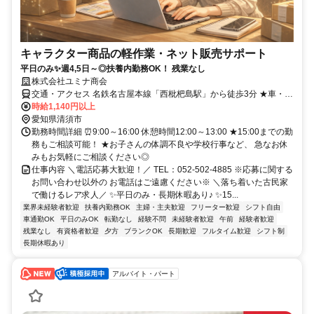
キャラクター商品の軽作業・ネット販売サポート
平日のみ✨週4,5日～◎扶養内勤務OK！ 残業なし
株式会社ユミナ商会
交通・アクセス 名鉄名古屋本線「西枇杷島駅」から徒歩3分 ★車・自
転車通勤OK
時給1,140円以上
愛知県清須市
勤務時間詳細 ⏰9:00～16:00 休憩時間12:00～13:00 ★15:00までの勤
務もご相談可能！ ★お子さんの体調不良や学校行事など、 急なお休
みもお気軽にご相談ください◎
仕事内容 ＼電話応募大歓迎！／ TEL：052-502-4885 ※応募に関する
お問い合わせ以外の お電話はご遠慮ください※ ＼落ち着いた古民家
で働けるレア求人／ ✨平日のみ・長期休暇あり♪ ✨15...
業界未経験者歓迎
扶養内勤務OK
主婦・主夫歓迎
フリーター歓迎
シフト自由
車通勤OK
平日のみOK
転勤なし
経験不問
未経験者歓迎
午前
経験者歓迎
残業なし
有資格者歓迎
夕方
ブランクOK
長期歓迎
フルタイム歓迎
シフト制
長期休暇あり
アルバイト・パート