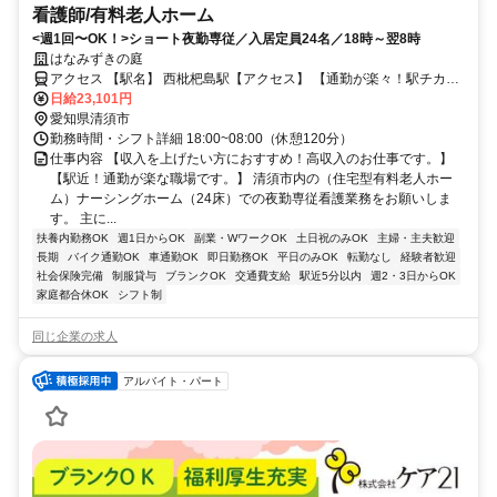
看護師/有料老人ホーム
<週1回〜OK！>ショート夜勤専従／入居定員24名／18時～翌8時
はなみずきの庭
アクセス 【駅名】 西枇杷島駅【アクセス】 【通勤が楽々！駅チカの
案件です】 【無料の駐車場があります】 西枇杷島駅から徒歩1分圏内
日給23,101円
愛知県清須市
勤務時間・シフト詳細 18:00~08:00（休憩120分）
仕事内容 【収入を上げたい方におすすめ！高収入のお仕事です。】
【駅近！通勤が楽な職場です。】 清須市内の（住宅型有料老人ホー
ム）ナーシングホーム（24床）での夜勤専従看護業務をお願いしま
す。 主に...
扶養内勤務OK
週1日からOK
副業・WワークOK
土日祝のみOK
主婦・主夫歓迎
長期
バイク通勤OK
車通勤OK
即日勤務OK
平日のみOK
転勤なし
経験者歓迎
社会保険完備
制服貸与
ブランクOK
交通費支給
駅近5分以内
週2・3日からOK
家庭都合休OK
シフト制
同じ企業の求人
アルバイト・パート