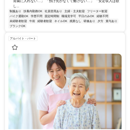
育園に入れない…」 「預け先がなくて働けない…」 「安定収入は欲
し...
制服あり
扶養内勤務OK
社員登用あり
主婦・主夫歓迎
フリーター歓迎
バイク通勤OK
学歴不問
固定時間制
職場見学可
平日のみOK
経験不問
未経験者歓迎
午前
経験者歓迎
ネイルOK
残業なし
研修あり
夕方
賞与あり
ブランクOK
アルバイト・パート