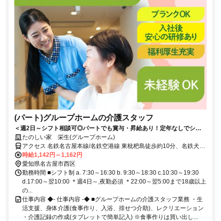
(パート)グループホームの介護スタッフ
＜週2日～シフト相談可◎パートでも賞与・昇給あり！定年なしでシニ
アも活躍中＞東証スタンダード上場企業だから安心。少人数制で一人ひ
たのしい家 栄生(グループホーム)
とりに寄り添えるグループホーム
アクセス 名鉄名古屋本線/名鉄空港線 東枇杷島徒歩約10分、名鉄犬山
線 東枇杷島徒歩約10分、名鉄名古屋本線/名鉄犬山線 栄生徒歩約11分
時給1,142円～1,162円
名鉄名古屋本線「栄生」駅から徒歩約11分
愛知県名古屋市西区
勤務時間 ■シフト制 a. 7:30～16:30 b. 9:30～18:30 c.10:30～19:30
d.17:00～翌10:00 ＊週4日～,夜勤必須 ＊22:00～翌5:00まで18歳以上
の...
仕事内容 ◆- 仕事内容 -◆ ■グループホームの介護スタッフ業務 ・生
活支援、身体介護(食事作り、入浴、排せつ介助)、レクリエーション
・介護記録の作成(タブレットで簡単記入) ※食事作りは買い出し...