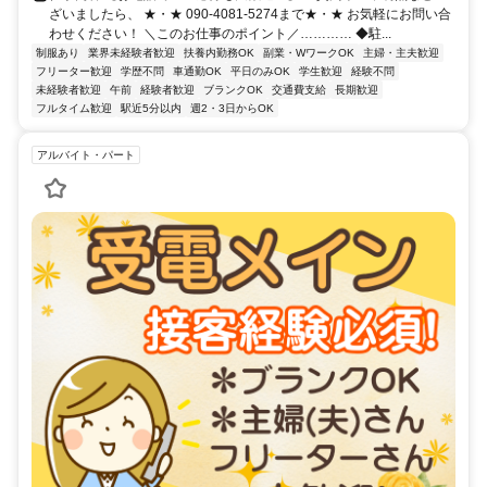
ざいましたら、 ★・★ 090-4081-5274まで★・★ お気軽にお問い合
わせください！ ＼このお仕事のポイント／………… ◆駐...
制服あり
業界未経験者歓迎
扶養内勤務OK
副業・WワークOK
主婦・主夫歓迎
フリーター歓迎
学歴不問
車通勤OK
平日のみOK
学生歓迎
経験不問
未経験者歓迎
午前
経験者歓迎
ブランクOK
交通費支給
長期歓迎
フルタイム歓迎
駅近5分以内
週2・3日からOK
アルバイト・パート