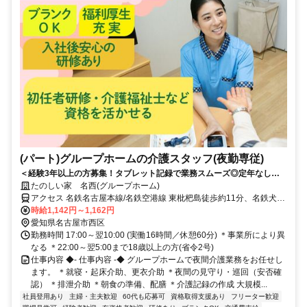
(パート)グループホームの介護スタッフ(夜勤専従)
＜経験3年以上の方募集！タブレット記録で業務スムーズ◎定年なしで
長く稼げる夜勤専従＞「経験を活かして、効率よく高収入を得たい」 そ
たのしい家 名西(グループホーム)
んなあなたに最適なお仕事です。週1回から、無理なくしっかり稼ぎま
アクセス 名鉄名古屋本線/名鉄空港線 東枇杷島徒歩約11分、名鉄犬山
せんか？
線 東枇杷島徒歩約11分、名鉄名古屋本線/名鉄犬山線 栄生徒歩約11分
時給1,142円～1,162円
「栄生」駅・「東枇杷島」駅から徒歩約11分
愛知県名古屋市西区
勤務時間 17:00～翌10:00 (実働16時間／休憩60分) ＊事業所により異
なる ＊22:00～翌5:00まで18歳以上の方(省令2号)
仕事内容 ◆- 仕事内容 -◆ グループホームで夜間介護業務をお任せし
ます。 ＊就寝・起床介助、更衣介助 ＊夜間の見守り・巡回（安否確
認） ＊排泄介助 ＊朝食の準備、配膳 ＊介護記録の作成 大規模...
社員登用あり
主婦・主夫歓迎
60代も応募可
資格取得支援あり
フリーター歓迎