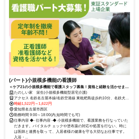
(パート)小規模多機能の看護師
＜ケア21の小規模多機能で看護スタッフ募集！資格と経験を活かせます
☆＞丁寧な入社時研修があるから安心♪ケア21の小規模多機能で、看護
たのしい家 栄生(小規模多機能型居宅介護)
師として働きませんか？ 長く働けるのが魅力の職場☆
アクセス 名鉄名古屋本線/名鉄空港線 東枇杷島徒歩約10分、名鉄犬山
線 東枇杷島徒歩約10分、名鉄名古屋本線/名鉄犬山線 栄生徒歩約11分
時給1,522円～1,622円
名鉄名古屋本線「栄生」駅から徒歩約11分
愛知県名古屋市西区
勤務時間 9:00～18:00(内,短時間でも可)
仕事内容 ◆- 仕事内容 -◆ 小規模多機能で、看護業務を行なっていた
だきます。バイタルチ ェックや塗布薬の対応や処置を行ない、時に
は医師と連携を取っ て、入居者様の健康を守る大切なお仕事です。
入浴・...