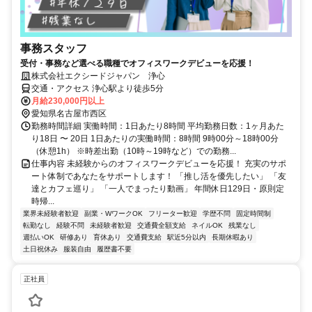
事務スタッフ
受付・事務など選べる職種でオフィスワークデビューを応援！
株式会社エクシードジャパン 浄心
交通・アクセス 浄心駅より徒歩5分
月給230,000円以上
愛知県名古屋市西区
勤務時間詳細 実働時間：1日あたり8時間 平均勤務日数：1ヶ月あた
り18日 〜 20日 1日あたりの実働時間：8時間 9時00分～18時00分
（休憩1h） ※時差出勤（10時～19時など）での勤務...
仕事内容 未経験からのオフィスワークデビューを応援！ 充実のサポ
ート体制であなたをサポートします！ 「推し活を優先したい」 「友
達とカフェ巡り」 「一人でまったり動画」 年間休日129日・原則定
時帰...
業界未経験者歓迎
副業・WワークOK
フリーター歓迎
学歴不問
固定時間制
転勤なし
経験不問
未経験者歓迎
交通費全額支給
ネイルOK
残業なし
週払いOK
研修あり
育休あり
交通費支給
駅近5分以内
長期休暇あり
土日祝休み
服装自由
履歴書不要
正社員