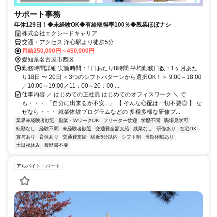
サポート事務
年休129日！◆未経験OK◆有給取得率100％◆残業ほぼナシ
株式会社エクシードキャリア
交通・アクセス 浄心駅より徒歩5分
月給250,000円～450,000円
愛知県名古屋市西区
勤務時間詳細 実働時間：1日あたり8時間 平均勤務日数：1ヶ月あた
り18日 〜 20日 ＜3つのシフトパターンから選択OK！＞ 9:00～18:00
／10:00～19:00／11：00～20：00 ...
仕事内容 ／ はじめての正社員 はじめてのオフィスワーク ＼ で
も・・・ 「自分に出来るか不安...」 【 そんな心配は一切不要◎ 】 な
ぜなら・・・ 就業体験プログラムなどの 多種多様な研修プ...
業界未経験者歓迎
副業・WワークOK
フリーター歓迎
学歴不問
職場見学可
転勤なし
経験不問
未経験者歓迎
交通費全額支給
残業なし
研修あり
在宅OK
賞与あり
育休あり
交通費支給
駅近5分以内
シフト制
長期休暇あり
土日祝休み
履歴書不要
アルバイト・パート