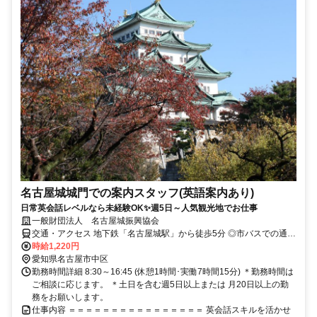
名古屋城城門での案内スタッフ(英語案内あり)
日常英会話レベルなら未経験OK✨週5日～人気観光地でお仕事
一般財団法人 名古屋城振興協会
交通・アクセス 地下鉄「名古屋城駅」から徒歩5分 ◎市バスでの通勤
も便利 ◎車通勤は不可
時給1,220円
愛知県名古屋市中区
勤務時間詳細 8:30～16:45 (休憩1時間･実働7時間15分) ＊勤務時間は
ご相談に応じます。 ＊土日を含む週5日以上または 月20日以上の勤
務をお願いします。
仕事内容 ＝＝＝＝＝＝＝＝＝＝＝＝＝＝＝＝ 英会話スキルを活かせ