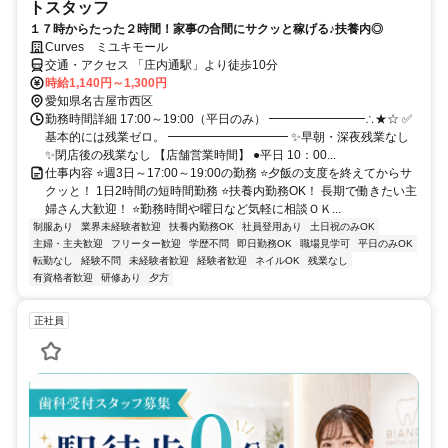
トスタッフ
１７時からたった２時間！家事の合間にサクッと稼げる♪扶養内◎
Curves ミユキモール
交通・アクセス 「庄内通駅」より徒歩10分
時給1,140円～1,300円
愛知県名古屋市西区
勤務時間詳細 17:00～19:00（平日のみ） ━━━━━━━━∴★☆ ✅
基本的には残業ゼロ。 ━━━━━━━━━━ ✨早朝・深夜残業なし
✨閉店後の残業なし 【店舗営業時間】 ●平日 10：00...
仕事内容 ⭐週3日～17:00～19:00の勤務 ⭐夕飯の支度を終えてからサ
クッと！ 1日2時間の短時間勤務 ⭐扶養内勤務OK！ 長期で働きたい主
婦さん大歓迎！ ⭐勤務時間や曜日など気軽に相談ＯＫ...
制服あり
業界未経験者歓迎
扶養内勤務OK
社員登用あり
土日祝のみOK
主婦・主夫歓迎
フリーター歓迎
学歴不問
即日勤務OK
職場見学可
平日のみOK
転勤なし
経験不問
未経験者歓迎
経験者歓迎
ネイルOK
残業なし
有資格者歓迎
研修あり
夕方
正社員