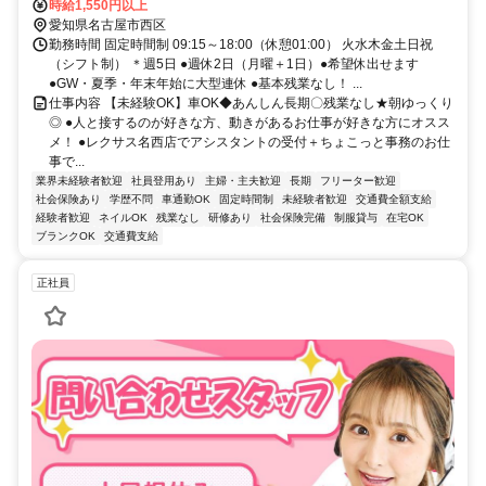
分 名鉄名古屋本線 栄生駅 民間バス7分 ●市バス 名駅11「康生通四丁
時給1,550円以上
愛知県名古屋市西区
目」から徒歩1分 車通勤可能 ●敷地内に無料駐車場あり
勤務時間 固定時間制 09:15～18:00（休憩01:00） 火水木金土日祝
（シフト制） ＊週5日 ●週休2日（月曜＋1日）●希望休出せます
●GW・夏季・年末年始に大型連休 ●基本残業なし！ ...
仕事内容 【未経験OK】車OK◆あんしん長期〇残業なし★朝ゆっくり
◎ ●人と接するのが好きな方、動きがあるお仕事が好きな方にオスス
メ！ ●レクサス名西店でアシスタントの受付＋ちょこっと事務のお仕
事で...
業界未経験者歓迎
社員登用あり
主婦・主夫歓迎
長期
フリーター歓迎
社会保険あり
学歴不問
車通勤OK
固定時間制
未経験者歓迎
交通費全額支給
経験者歓迎
ネイルOK
残業なし
研修あり
社会保険完備
制服貸与
在宅OK
ブランクOK
交通費支給
正社員