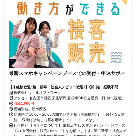
最新スマホキャンペーンブースでの受付・申込サポー
ト
【未経験歓迎♪第二新卒・社会人デビュー歓迎♪】◎知識・経験不問
◎NOサービス残業 ◎自社正社員も目指せる
株式会社ウィルオブ・ワーク
アクセス 名古屋市西区 栄生駅周辺 ◎車OK◎交通費・日払い(規定) ◎
週4～5日
時給1,600円
愛知県名古屋市西区
勤務時間 10:00～20:00の間でシフト制（実働8時間） ・週4～5日勤
務 ・残業ほぼ無し（基本定時まで） ・ノルマなし
仕事内容 【お仕事について】 量販店内auスマホキャンペーンブース
での 来店受付、販売のオシゴトをお願いします♪ 第二新卒・社会人デ