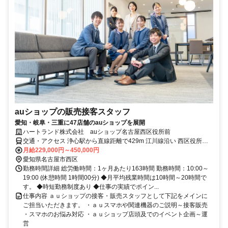
auショップの販売接客スタッフ
愛知・岐阜・三重に47店舗のauショップを展開
ハートランド株式会社 auショップ名古屋西区役所前
交通・アクセス 浄心駅から直線距離で429m 江川線沿い 西区役所南
花ノ木公園となり
月給229,000円～450,000円
愛知県名古屋市西区
勤務時間詳細 総労働時間：1ヶ月あたり163時間 勤務時間：10:00～
19:00 (休憩時間 1時間00分) ◆月平均残業時間は10時間～20時間で
す。 ◆時短勤務制度あり ◆仕事の実績でポイン...
仕事内容 ａｕショップの接客・販売スタッフとして下記をメインに
ご担当いただきます。 ・ａｕスマホや関連機器のご説明～接客販売
・スマホのお悩み対応 ・ａｕショップ店頭及でのイベント企画～運
営