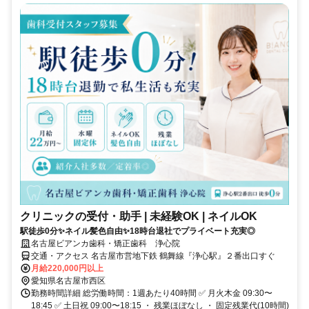
クリニックの受付・助手 | 未経験OK | ネイルOK
駅徒歩0分✨ネイル髪色自由✨18時台退社でプライベート充実◎
名古屋ビアンカ歯科・矯正歯科 浄心院
交通・アクセス 名古屋市営地下鉄 鶴舞線『浄心駅』２番出口すぐ
月給220,000円以上
愛知県名古屋市西区
勤務時間詳細 総労働時間：1週あたり40時間 ✅ 月火木金 09:30〜
18:45 ✅ 土日祝 09:00〜18:15 ・ 残業ほぼなし ・ 固定残業代(10時間)