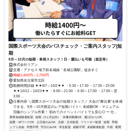
国際スポーツ大会のパスチェック・ご案内スタッフ|短
期
9月～10月の短期・単発スタッフ！日・週払いも可能（規定有）
株式会社リアン
交通・アクセス 地下鉄名城線「名城公園駅」徒歩すぐ
時給1,400円～1,750円
愛知県名古屋市北区
勤務時間詳細 ▼▼9/7～10/2▼▼ ・5:30～17:30 ・17:30～25:00
▼▼10/12～10/23▼▼ ・6:00～21:00 ・4:30～17:00 ・17:00～翌
3:00 ...
仕事内容 ＼国際スポーツ大会の短期スタッフ／ 大会の“舞台裏”を体感
できる、9月～10月限定のレア短期バイト✨ 未経験OK・マニュアル
完備のシンプル作業！ 初めてのイベントバイトでも安心◎ ー 仕...
業界未経験者歓迎
短期（3ヵ月以内）
扶養内勤務OK
週1日からOK
副業・WワークOK
土日祝のみOK
主婦・主夫歓迎
フリーター歓迎
短期
早朝
シフト自由
学歴不問
平日のみOK
学生歓迎
経験不問
未経験者歓迎
午前
夜間