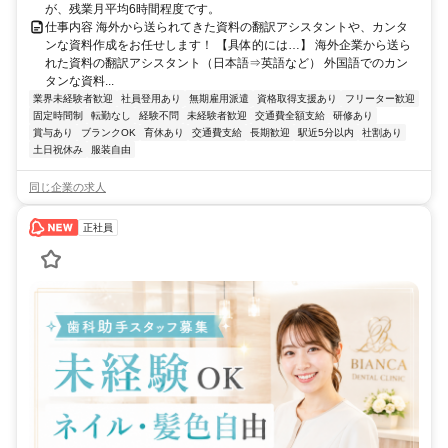
が、残業月平均6時間程度です。
仕事内容 海外から送られてきた資料の翻訳アシスタントや、カンタ
ンな資料作成をお任せします！ 【具体的には…】 海外企業から送ら
れた資料の翻訳アシスタント（日本語⇒英語など） 外国語でのカン
タンな資料...
業界未経験者歓迎
社員登用あり
無期雇用派遣
資格取得支援あり
フリーター歓迎
固定時間制
転勤なし
経験不問
未経験者歓迎
交通費全額支給
研修あり
賞与あり
ブランクOK
育休あり
交通費支給
長期歓迎
駅近5分以内
社割あり
土日祝休み
服装自由
同じ企業の求人
正社員