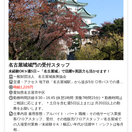
名古屋城城門の受付スタッフ
未経験OK✨週5日～「名古屋城」で活躍✨英語力も活かせます！
一般財団法人 名古屋城振興協会
交通・アクセス 地下鉄「名古屋城駅」から徒歩5分 ◎市バスでの通勤
も便利 ◎車通勤は不可
時給1,220円
愛知県名古屋市中区
勤務時間詳細 8:30～16:45 (休憩1時間･実働7時間15分) ＊勤務時間は
ご相談に応じます。 ＊土日を含む週5日以上または 月20日以上の勤
務をお願いします。
仕事内容 雇用形態：アルバイト・パート 職種：その他サービス業接
客/フロアスタッフ、受付、その他販売/フロアスタッフ ✅名古屋城で
の入場受付業務 ✅未経験ＯＫ！幅広い年代が活躍中！ ✅シフトは毎月
相...