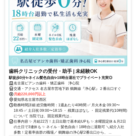
歯科クリニックの受付・助手 | 未経験OK
駅徒歩0分✨ネイル髪色自由✨18時台退社でプライベート充実◎
名古屋ビアンカ歯科・矯正歯科 浄心院
交通・アクセス 名古屋市営地下鉄 鶴舞線『浄心駅』２番出口すぐ
月給220,000円以上
愛知県名古屋市西区
勤務時間詳細 総労働時間：1週あたり40時間 ✅ 月火木金 09:30〜
18:45 ✅ 土日祝 09:00〜18:15 ・ 残業ほぼなし ・ 固定残業代(10時間)
について 当院では、固定残業代は...
仕事内容 ✨ 月給22万！土日出勤で基本給UPも ✨ 水曜固定休＆月2日
の土日で3連休も ✨ ネイル・髪色自由！18時台に退勤可 ＼紹介入社
多数！定着率抜群の職場／ 鶴舞線の浄心駅2番出口から、 ...