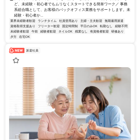
ど、未経験・初心者でもムリなくスタートできる簡単ワーク／ 事務
系総合職として、お客様のバックオフィス業務をサポートします。未
経験・初心者か...
業界未経験者歓迎
ランチタイム
社員登用あり
主婦・主夫歓迎
無期雇用派遣
資格取得支援あり
フリーター歓迎
固定時間制
平日のみOK
転勤なし
経験不問
未経験者歓迎
午前
経験者歓迎
ネイルOK
残業なし
有資格者歓迎
研修あり
夕方
在宅OK
派遣社員