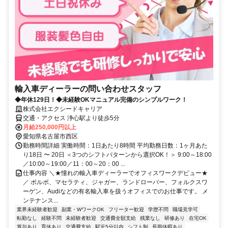
輸入車ディーラーの問い合わせスタッフ
◆年休129日！◆未経験OKマニュアル完備のシンプルワーク！
株式会社エクシードキャリア
交通・アクセス 浄心駅より徒歩5分
月給250,000円以上
愛知県名古屋市西区
勤務時間詳細 実働時間：1日あたり8時間 平均勤務日数：1ヶ月あた
り18日 〜 20日 ＜3つのシフトパターンから選択OK！＞ 9:00～18:00
／10:00～19:00／11：00～20：00 ...
仕事内容 ＼★憧れの輸入車ディーラーでオフィスワークデビュー★
／ ボルボ、マセラティ、ジャガー、ランドローバー、フォルクスワ
ーゲン、Audiなどの有名輸入車を扱うオフィスでのお仕事です。 メ
ンテナンス...
業界未経験者歓迎
副業・WワークOK
フリーター歓迎
学歴不問
職場見学可
転勤なし
経験不問
未経験者歓迎
交通費全額支給
残業なし
研修あり
在宅OK
賞与あり
育休あり
交通費支給
駅近5分以内
シフト制
長期休暇あり