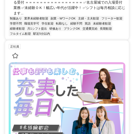
る受付 ＝＝＝＝＝＝＝＝＝＝＝＝＝＝＝＝ ✅名古屋城での入場受付
業務 ✅未経験ＯＫ！幅広い年代が活躍中！ ✅シフトは毎月相談に応じ
ます...
制服あり
業界未経験者歓迎
副業・WワークOK
主婦・主夫歓迎
フリーター歓迎
学歴不問
職場見学可
学生歓迎
転勤なし
経験不問
英語
未経験者歓迎
経験者歓迎
月1シフト提出
研修あり
ブランクOK
交通費支給
長期歓迎
フルタイム歓迎
駅近5分以内
正社員