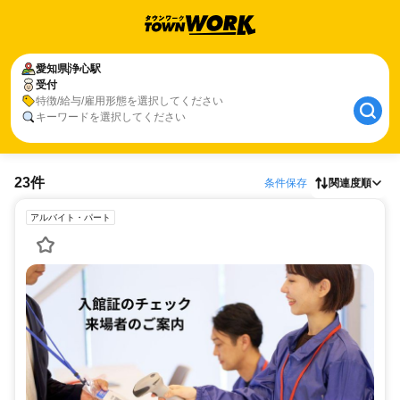
愛知県
浄心駅
受付
特徴/給与/雇用形態を選択してください
キーワードを選択してください
23件
条件保存
関連度順
アルバイト・パート