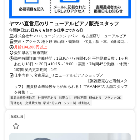
ヤマハ直営店のリニューアルピアノ販売スタッフ
年間休日125日あり★好きを仕事にできる◎
株式会社ヤマハミュージックジャパン 名古屋店リニューアルピアノ
ショップ
交通・アクセス 地下鉄 東山線・鶴舞線 「伏見」駅下車、8番出口よ
り 西(名古屋駅方面)へ徒歩約5分
月給194,200円以上
愛知県名古屋市西区
勤務時間詳細 実働時間：1日あたり7時間45分 平均勤務日数：1ヶ月
あたり18日 〜 20日 ●10:15～19:00 ・実働：7時間45分勤務 ・休憩：
1時間 契約更新期間：1年
仕事内容 ＼名古屋店_リニューアルピアノショップ／
――――――――――――――――――― 【楽器販売など店舗スタ
ッフ】 無資格＆未経験から始められる！ ”YAMAHA”の店舗スタッフ
を募集！ ...
業界未経験者歓迎
社員登用あり
転勤なし
経験不問
研修あり
ブランクOK
育休あり
交通費支給
駅近5分以内
シフト制
社割あり
派遣社員