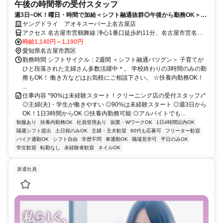
午後の時間帯の受付スタッフ
週3日~OK！曜日・時間で加給＜シフト融通抜群◎午後から勤務OK＞未
経験歓迎☆【履歴書不要】
ヤングドライ アオキスーパー上名古屋店
アクセス 名古屋市営鶴舞線 浄心1番口徒歩約11分、名古屋市営名城
線 名城公園1番口徒歩約14分、名古屋市営名城線 黒川（愛知県）2番
時給1,140円～1,190円
口徒歩約17分
愛知県名古屋市西区
勤務時間 シフトサイクル：2週間 ＜シフト融通バツグン＞ 子育てが
ひと段落された主婦さん多数活躍中＊。 学校終わりの3時間のみの勤
務もOK！ 働き方などはお気軽にご相談下さい。 ☆扶養内勤務OK！
...
仕事内容 *90%は未経験スタート！クリーニング店の受付スタッフ♪*
◎主婦(夫)・学生が働きやすい ◎90%は未経験スタート ◎週3日から
OK！1日3時間からOK ◎扶養内勤務可能 ◎アルバイトでも...
制服あり
扶養内勤務OK
社員登用あり
副業・WワークOK
1日4時間以内OK
隔週シフト提出
土日祝のみOK
主婦・主夫歓迎
60代も応募可
フリーター歓迎
バイク通勤OK
シフト自由
学歴不問
車通勤OK
職場見学可
平日のみOK
学生歓迎
転勤なし
未経験者歓迎
ネイルOK
派遣社員