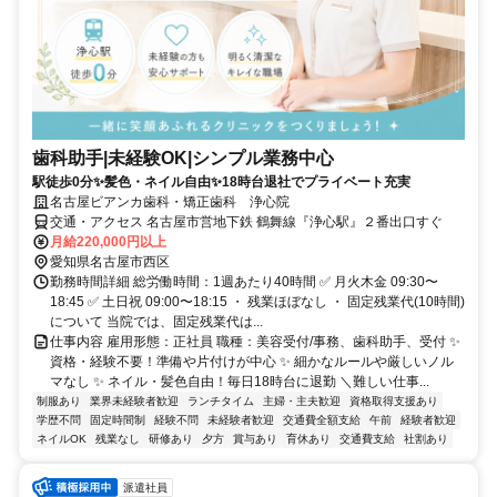
歯科助手|未経験OK|シンプル業務中心
駅徒歩0分✨髪色・ネイル自由✨18時台退社でプライベート充実
名古屋ビアンカ歯科・矯正歯科 浄心院
交通・アクセス 名古屋市営地下鉄 鶴舞線『浄心駅』２番出口すぐ
月給220,000円以上
愛知県名古屋市西区
勤務時間詳細 総労働時間：1週あたり40時間 ✅ 月火木金 09:30〜
18:45 ✅ 土日祝 09:00〜18:15 ・ 残業ほぼなし ・ 固定残業代(10時間)
について 当院では、固定残業代は...
仕事内容 雇用形態：正社員 職種：美容受付/事務、歯科助手、受付 ✨
資格・経験不要！準備や片付けが中心 ✨ 細かなルールや厳しいノル
マなし ✨ ネイル・髪色自由！毎日18時台に退勤 ＼難しい仕事...
制服あり
業界未経験者歓迎
ランチタイム
主婦・主夫歓迎
資格取得支援あり
学歴不問
固定時間制
経験不問
未経験者歓迎
交通費全額支給
午前
経験者歓迎
ネイルOK
残業なし
研修あり
夕方
賞与あり
育休あり
交通費支給
社割あり
派遣社員