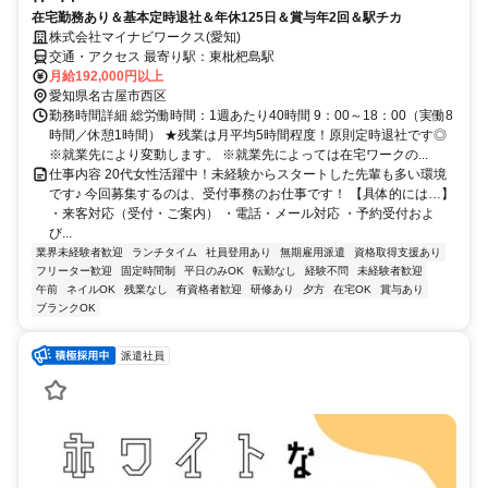
在宅勤務あり＆基本定時退社＆年休125日＆賞与年2回＆駅チカ
株式会社マイナビワークス(愛知)
交通・アクセス 最寄り駅：東枇杷島駅
月給192,000円以上
愛知県名古屋市西区
勤務時間詳細 総労働時間：1週あたり40時間 9：00～18：00（実働8
時間／休憩1時間） ★残業は月平均5時間程度！原則定時退社です◎
※就業先により変動します。 ※就業先によっては在宅ワークの...
仕事内容 20代女性活躍中！未経験からスタートした先輩も多い環境
です♪ 今回募集するのは、受付事務のお仕事です！ 【具体的には…】
・来客対応（受付・ご案内） ・電話・メール対応 ・予約受付およ
び...
業界未経験者歓迎
ランチタイム
社員登用あり
無期雇用派遣
資格取得支援あり
フリーター歓迎
固定時間制
平日のみOK
転勤なし
経験不問
未経験者歓迎
午前
ネイルOK
残業なし
有資格者歓迎
研修あり
夕方
在宅OK
賞与あり
ブランクOK
派遣社員