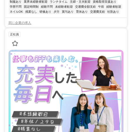
制服あり
業界未経験者歓迎
ランチタイム
主婦・主夫歓迎
資格取得支援あり
学歴不問
固定時間制
経験不問
未経験者歓迎
交通費全額支給
午前
経験者歓迎
ネイルOK
残業なし
研修あり
夕方
賞与あり
育休あり
交通費支給
社割あり
同じ企業の求人
正社員