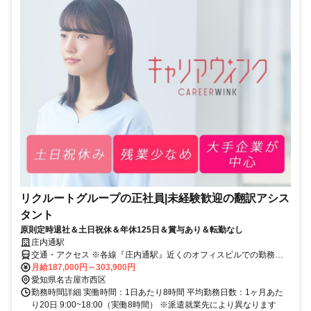
リクルートグループの正社員|未経験歓迎の翻訳アシス
タント
原則定時退社＆土日祝休＆年休125日＆賞与あり＆転勤なし
庄内通駅
交通・アクセス ※各線『庄内通駅』近くのオフィスビルでの勤務と
なります
月給187,000円～303,900円
愛知県名古屋市西区
勤務時間詳細 実働時間：1日あたり8時間 平均勤務日数：1ヶ月あた
り20日 9:00~18:00（実働8時間） ※派遣就業先により異なります