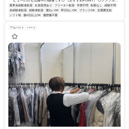
ビューの方も活躍中の職場です◎ （おすすめPOINT） ◎シンプル...
業界未経験者歓迎
社員登用あり
フリーター歓迎
学歴不問
転勤なし
経験不問
未経験者歓迎
経験者歓迎
週払いOK
即日払いOK
ブランクOK
交通費支給
シフト制
週4日以上OK
履歴書不要
アルバイト・パート