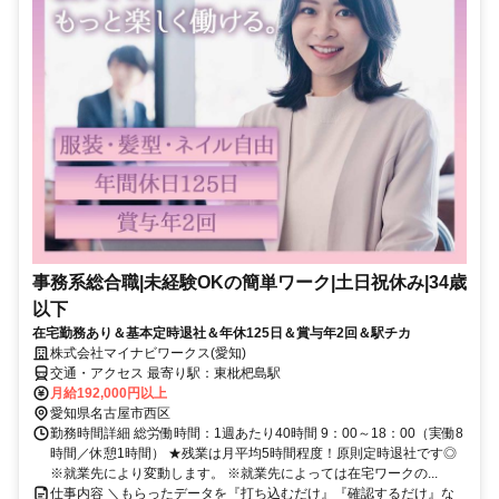
事務系総合職|未経験OKの簡単ワーク|土日祝休み|34歳
以下
在宅勤務あり＆基本定時退社＆年休125日＆賞与年2回＆駅チカ
株式会社マイナビワークス(愛知)
交通・アクセス 最寄り駅：東枇杷島駅
月給192,000円以上
愛知県名古屋市西区
勤務時間詳細 総労働時間：1週あたり40時間 9：00～18：00（実働8
時間／休憩1時間） ★残業は月平均5時間程度！原則定時退社です◎
※就業先により変動します。 ※就業先によっては在宅ワークの...
仕事内容 ＼もらったデータを『打ち込むだけ』『確認するだけ』な