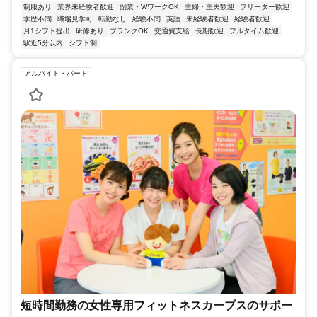
制服あり
業界未経験者歓迎
副業・WワークOK
主婦・主夫歓迎
フリーター歓迎
学歴不問
職場見学可
転勤なし
経験不問
英語
未経験者歓迎
経験者歓迎
月1シフト提出
研修あり
ブランクOK
交通費支給
長期歓迎
フルタイム歓迎
駅近5分以内
シフト制
アルバイト・パート
短時間勤務の女性専用フィットネスカーブスのサポー