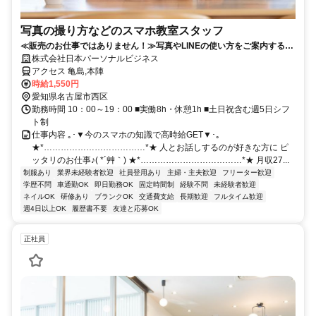
写真の撮り方などのスマホ教室スタッフ
≪販売のお仕事ではありません！≫写真やLINEの使い方をご案内するス
マホ教室◎未経験でも時給1,550円スタート！シンプルネイルOK＆研修
株式会社日本パーソナルビジネス
充実♪
アクセス 亀島,本陣
時給1,550円
愛知県名古屋市西区
勤務時間 10：00～19：00 ■実働8h・休憩1h ■土日祝含む週5日シフ
ト制
仕事内容 ｡･▼今のスマホの知識で高時給GET▼･｡
★*………………………………*★ 人とお話しするのが好きな方に ピ
ッタリのお仕事♪( *´艸｀) ★*………………………………*★ 月収27...
制服あり
業界未経験者歓迎
社員登用あり
主婦・主夫歓迎
フリーター歓迎
学歴不問
車通勤OK
即日勤務OK
固定時間制
経験不問
未経験者歓迎
ネイルOK
研修あり
ブランクOK
交通費支給
長期歓迎
フルタイム歓迎
週4日以上OK
履歴書不要
友達と応募OK
正社員