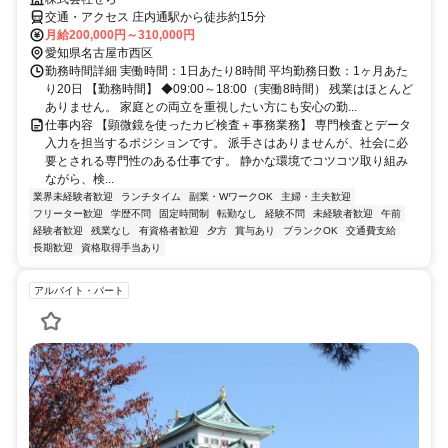
交通・アクセス 庄内通駅から徒歩約15分
月給200,000円～310,000円
愛知県名古屋市西区
勤務時間詳細 実働時間：1日あたり8時間 平均勤務日数：1ヶ月あた
り20日 【勤務時間】 ◆09:00～18:00（実働8時間） 残業はほとんど
ありません。 家庭との両立を重視したい方にも安心の勤...
仕事内容 【顕微鏡を使ったカビ検査＋事務業務】 専門検査とデータ
入力を担当するポジションです。 派手さはありませんが、社会に必
要とされる専門性のある仕事です。 静かな環境でコツコツ取り組み
ながら、検...
業界未経験者歓迎
ランチタイム
副業・WワークOK
主婦・主夫歓迎
フリーター歓迎
学歴不問
固定時間制
転勤なし
経験不問
未経験者歓迎
午前
経験者歓迎
残業なし
有資格者歓迎
夕方
賞与あり
ブランクOK
交通費支給
長期歓迎
資格取得手当あり
アルバイト・パート