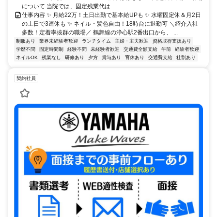
について 当院では、固定残業代は...
仕事内容 ✨ 月給22万！土日出勤で基本給UPも ✨ 水曜固定休＆月2日
の土日で3連休も ✨ ネイル・髪色自由！18時台に退勤可 ＼紹介入社
多数！定着率抜群の職場／ 鶴舞線の浄心駅2番出口から、 ...
制服あり
業界未経験者歓迎
ランチタイム
主婦・主夫歓迎
資格取得支援あり
学歴不問
固定時間制
経験不問
未経験者歓迎
交通費全額支給
午前
経験者歓迎
ネイルOK
残業なし
研修あり
夕方
賞与あり
育休あり
交通費支給
社割あり
契約社員