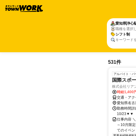
愛知県
浄心
職種を選択
シフト制
キーワード
531件
アルバイト・パ
国際スポー
株式会社リア
時給1,400
交通・アク
愛知県名古
勤務時間詳細 ▼
10/23▼▼ ・
仕事内容 
～10月限
てのイベント
業界未経験者歓