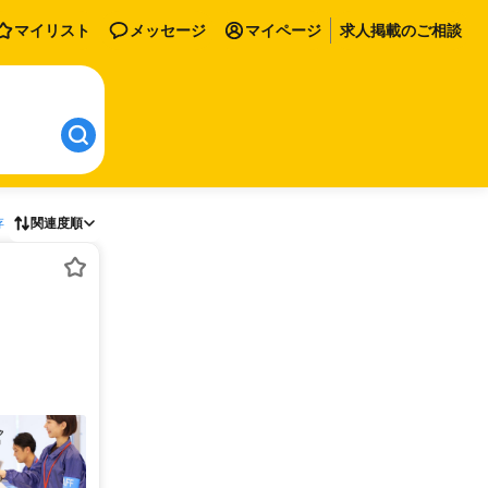
マイリスト
メッセージ
マイページ
求人掲載のご相談
存
関連度順