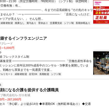
9:00～21:00 （所定労働時間：7時間30分）（シフト制） 休憩時間：
外労働有無：有...
╭━━━━━━━━━━━━━━╮ 今までの店長経験を "その先のキャリ
げませんか？ ╰━ｖ━━━━━━━━━━━━╯ 「店長になったけど、
リアが見えない。」 そんな想...
経験者歓迎
残業なし
賞与あり
育休あり
交通費支給
シフト制
長期休暇あり
構築するインフラエンジニア
プグレード
円～5,000円
ト
細 フレックスタイム制
▏募集背景 ━━━━━━━━━━━━━━━━━━ 「労働生産性革命を
ミッションに前年比300%成長中のコンサル・SI事業を展開していま
は、戦略から実装までを一気通貫で支援...
フルリモート
経験者歓迎
在宅OK
長期歓迎
シフト制
員
笑顔になる介護を提供する介護職員
プ株式会社/レガロ名城
00円～287,000円
セス 「浄心駅」より徒歩14分 ◆車通勤OK（無料駐車場あり） ◆交通