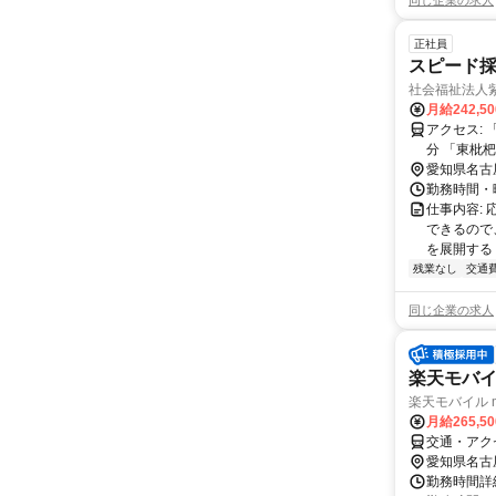
同じ企業の求人
正社員
スピード採
社会福祉法人紫
月給242,5
アクセス: 「浄心」駅から車で5分 「浅間町」駅から車で5分 「栄生」駅から車で6
分 「東枇
愛知県名古
勤務時間・曜日:
仕事内容:
できるので
を展開する 
残業なし
交通
同じ企業の求人
楽天モバ
楽天モバイル 
月給265,5
交通・アクセ
愛知県名古
勤務時間詳