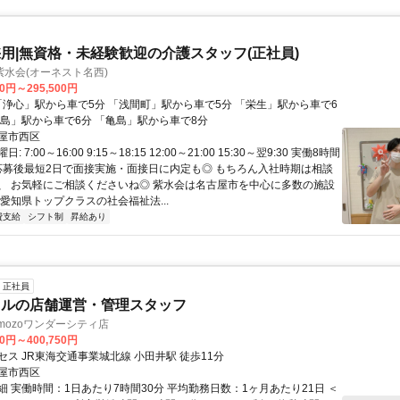
用|無資格・未経験歓迎の介護スタッフ(正社員)
水会(オーネスト名西)
00円～295,500円
杷島」駅から車で6分 「亀島」駅から車で8分
屋市西区
 7:00～16:00 9:15～18:15 12:00～21:00 15:30～翌9:30 実働8時間
 応募後最短2日で面接実施・面接日に内定も◎ もちろん入社時期は相談
、 お気軽にご相談くださいね◎ 紫水会は名古屋市を中心に多数の施設
愛知県トップクラスの社会福祉法...
費支給
シフト制
昇給あり
正社員
イルの店舗運営・管理スタッフ
mozoワンダーシティ店
00円～400,750円
ス JR東海交通事業城北線 小田井駅 徒歩11分
屋市西区
細 実働時間：1日あたり7時間30分 平均勤務日数：1ヶ月あたり21日 ＜