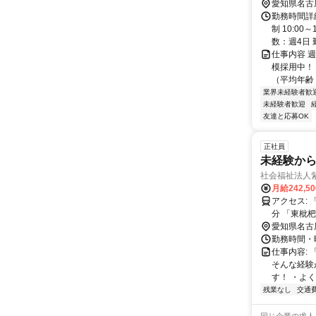
愛知県名古
勤務時間詳
制 10:0
数：週4日 
仕事内容 
模採用中！
（平均年齢 
業界未経験者歓
未経験者歓迎
友達と応募OK
正社員
未経験から
社会福祉法人紫
月給242,5
アクセス: 「浄心」駅から車で5分 「浅間町」駅から車で5分 「栄生」駅から車で6
分 「東枇
愛知県名古
勤務時間・曜日:
仕事内容:
そんな経験
す！ ・よく
残業なし
交通