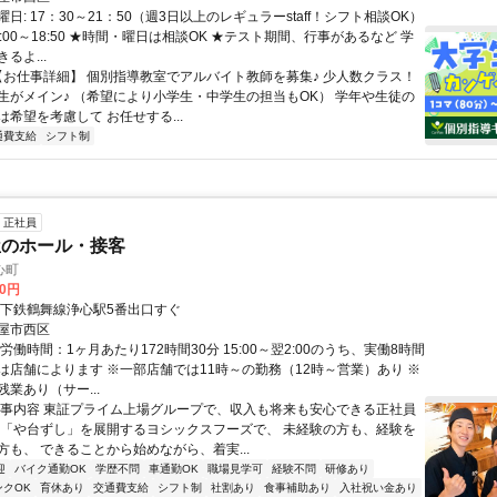
日: 17：30～21：50（週3日以上のレギュラーstaff！シフト相談OK）
:00～18:50 ★時間・曜日は相談OK ★テスト期間、行事があるなど 学
るよ...
 【お仕事詳細】 個別指導教室でアルバイト教師を募集♪ 少人数クラス！
生がメイン♪ （希望により小学生・中学生の担当もOK） 学年や生徒の
希望を考慮して お任せする...
通費支給
シフト制
正社員
屋のホール・接客
心町
00円
地下鉄鶴舞線浄心駅5番出口すぐ
屋市西区
労働時間：1ヶ月あたり172時間30分 15:00～翌2:00のうち、実働8時間
は店舗によります ※一部店舗では11時～の勤務（12時～営業）あり ※
業あり（サー...
仕事内容 東証プライム上場グループで、収入も将来も安心できる正社員
に「や台ずし」を展開するヨシックスフーズで、 未経験の方も、経験を
方も、 できることから始めながら、着実...
迎
バイク通勤OK
学歴不問
車通勤OK
職場見学可
経験不問
研修あり
ンクOK
育休あり
交通費支給
シフト制
社割あり
食事補助あり
入社祝い金あり