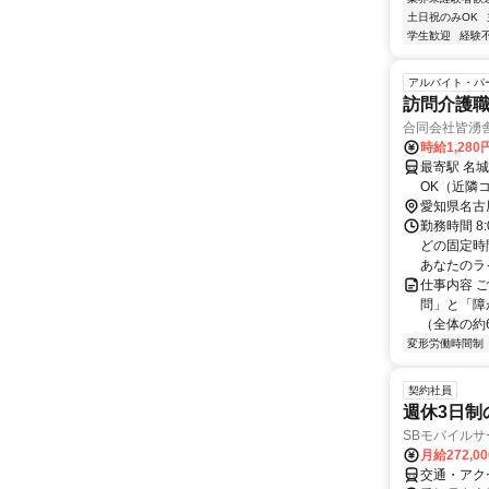
土日祝のみOK
学生歓迎
経験
アルバイト・パ
訪問介護
合同会社皆湧
時給1,280
最寄駅 名城公園駅 交通アクセス 「名城公園駅
OK（近隣
愛知県名古
勤務時間 8
どの固定時
あなたのライ.
仕事内容 
問」と「障
（全体の約
変形労働時間制
契約社員
週休3日制
SBモバイル
月給272,0
交通・アク