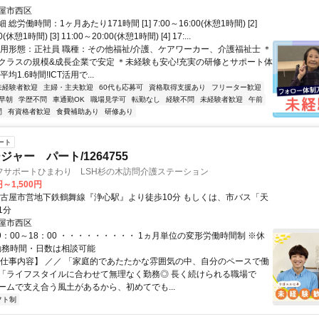
屋市西区
総労働時間：1ヶ月あたり171時間 [1] 7:00～16:00(休憩1時間) [2]
0(休憩1時間) [3] 11:00～20:00(休憩1時間) [4] 17:...
雇用形態：正社員 職種：その他福祉/介護、ケアワーカー、介護福祉士 ＊
クラスの規模&成長企業で安定 ＊未経験も安心!充実の研修とサポート体
均1.6時間!ICT活用で...
未経験者歓迎
主婦・主夫歓迎
60代も応募可
資格取得支援あり
フリーター歓迎
早朝
学歴不問
車通勤OK
職場見学可
転勤なし
経験不問
未経験者歓迎
午前
間
有資格者歓迎
食費補助あり
研修あり
ート
ャー パート/1264755
フサポートひまわり LSH杉の木訪問介護ステーション
円～1,500円
名古屋市営地下鉄鶴舞線『浄心駅』より徒歩10分 もしくは、市バス「天
1分
屋市西区
9：00～18：00 ・・・・・・・・・ 1ヵ月単位の変形労働時間制 ※休
※勤務時間・日数は相談可能
【仕事内容】 ／／ 「家庭的であたたかな雰囲気の中、自分のペースで働
「ライフスタイルに合わせて無理なく勤務◎ 長く続けられる職場で
ームで支え合う風土があるから、初めてでも...
フト制