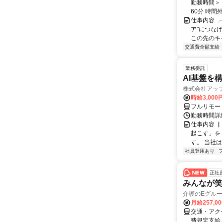
勤務時間＞ 
60分 時間
仕事内容 
ア"につな
この先のキャ
交通費全額支給
業務委託
AI基盤を
株式会社アッ
時給3,000
フルリモー
勤務時間詳
仕事内容 
起こす」を
す。 当社
社員登用あり
正社
みんなが
介護のEグルー
月給257,0
交通・アク
費規定支給