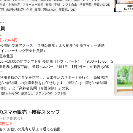
主婦・主夫歓迎
フリーター歓迎
短期
早朝
シフト自由
学歴不問
平日のみOK
不問
未経験者歓迎
午前
夜間
週払いOK
即日払いOK
ート
職員
舎
円～2,476円
」より徒歩7分 ※マイカー通勤
コインパーキング代会社負担）
屋市北区
:00〜19:00の間でシフト制 帯勤務（シフトパート）: 「9:00〜15:00」な
間勤務も相談可能。 登録ヘルパー: 「週1日、1日1件〜」の勤務もOK！
..
ご利用者様のご自宅を訪問し、日常生活のサポートを行う 「高齢者訪
がい者訪問」の介護業務をお任せします。 ※現在は「障がい者訪問
6割）」と「高齢者訪問（介護保険）」の双...
週1日からOK
残業なし
ブランクOK
シフト制
のスマホ販売・接客スタッフ
サービス株式会社
00円以上
セス お住いの最寄り駅より通える範囲