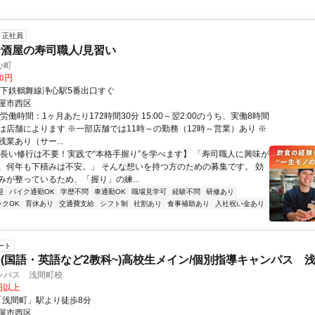
正社員
酒屋の寿司職人/見習い
心町
00円
地下鉄鶴舞線浄心駅5番出口すぐ
屋市西区
労働時間：1ヶ月あたり172時間30分 15:00～翌2:00のうち、実働8時間
は店舗によります ※一部店舗では11時～の勤務（12時～営業）あり ※
業あり（サー...
【長い修行は不要！実践で“本格手握り”を学べます】 「寿司職人に興味が
、何年も下積みは不安。」 そんな想いを持つ方のための募集です。 効
みが整っているため、「握り」の練...
迎
バイク通勤OK
学歴不問
車通勤OK
職場見学可
経験不問
研修あり
ンクOK
育休あり
交通費支給
シフト制
社割あり
食事補助あり
入社祝い金あり
ート
(国語・英語など2教科~)高校生メイン/個別指導キャンパス 
ンパス 浅間町校
0円以上
クセス: 「浅間町」駅より徒歩8分
屋市西区