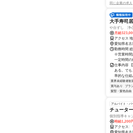
同じ企業の求人
大手寿司居
や台ずし 浄
月給323,0
アクセス 
愛知県名古
勤務時間 総
※営業時間
一定時間の残
仕事内容 
ある。でも
率的な仕組
業界未経験者歓
賞与あり
ブラ
髪型・髪色自由
アルバイト・パ
チューター
個別指導キャ
時給1,20
ア
愛知県名古