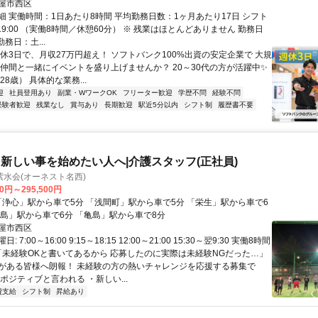
屋市西区
細 実働時間：1日あたり8時間 平均勤務日数：1ヶ月あたり17日 シフト
0～19:00 （実働8時間／休憩60分） ※ 残業はほとんどありません 勤務日
勤務日：土...
週休3日で、月収27万円超え！ ソフトバンク100%出資の安定企業で 大規
 仲間と一緒にイベントを盛り上げませんか？ 20～30代の方が活躍中✨
28歳） 具体的な業務...
迎
社員登用あり
副業・WワークOK
フリーター歓迎
学歴不問
経験不問
経験者歓迎
残業なし
賞与あり
長期歓迎
駅近5分以内
シフト制
履歴書不要
新しい事を始めたい人へ|介護スタッフ(正社員)
水会(オーネスト名西)
00円～295,500円
杷島」駅から車で6分 「亀島」駅から車で8分
屋市西区
 7:00～16:00 9:15～18:15 12:00～21:00 15:30～翌9:30 実働8時間
 「未経験OKと書いてあるから 応募したのに実際は未経験NGだった…」
がある皆様へ朗報！ 未経験の方の熱いチャレンジを応援する募集で
ポジティブと言われる ・新しい...
費支給
シフト制
昇給あり