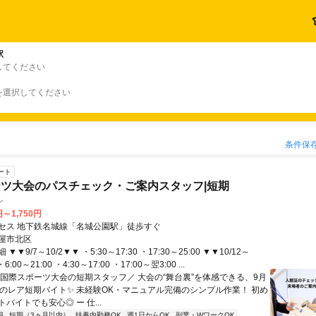
駅
してください
を選択してください
条件保
ート
ツ大会のパスチェック・ご案内スタッフ|短期
ン
円～1,750円
セス 地下鉄名城線「名城公園駅」徒歩すぐ
屋市北区
▼9/7～10/2▼▼ ・5:30～17:30 ・17:30～25:00 ▼▼10/12～
6:00～21:00 ・4:30～17:00 ・17:00～翌3:00 ...
＼国際スポーツ大会の短期スタッフ／ 大会の“舞台裏”を体感できる、9月
定のレア短期バイト✨ 未経験OK・マニュアル完備のシンプル作業！ 初め
バイトでも安心◎ ー 仕...
迎
短期（3ヵ月以内）
扶養内勤務OK
週1日からOK
副業・WワークOK