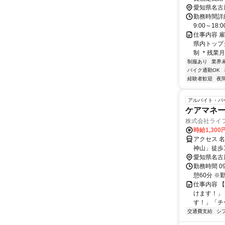
愛知県名古
勤務時間詳細 
9:00～18:0
仕事内容 
県内トップ
制 ＊残業月平
制服あり
業界
バイク通勤OK
経験者歓迎
夜
アルバイト・パ
ケアマネージ
株式会社ライ
時給1,300
アクセス 
神山」徒歩
愛知県名古
勤務時間 0
憩60分 
仕事内容 
けます！」
す！」「チ
交通費支給
シ