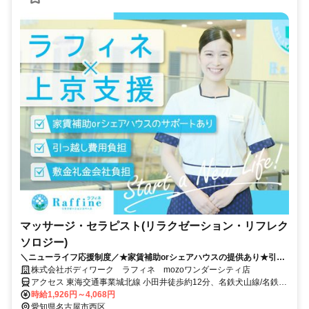
マッサージ・セラピスト(リラクゼーション・リフレク
ソロジー)
＼ニューライフ応援制度／★家賃補助orシェアハウスの提供あり★引越
費用負担 新しい地で新しい人生を♪
株式会社ボディワーク ラフィネ mozoワンダーシティ店
アクセス 東海交通事業城北線 小田井徒歩約12分、名鉄犬山線/名鉄名
古屋本線 上小田井北口徒歩約13分、名古屋市営鶴舞線 上小田井北口
時給1,926円～4,068円
徒歩約13分 最寄駅：小田井駅
愛知県名古屋市西区