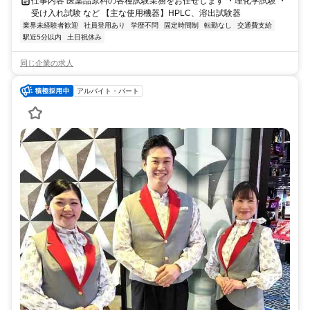
仕事内容 医薬品原料の各種試験業務をお任せします ・理化学試験 ・
受け入れ試験 など 【主な使用機器】HPLC、溶出試験器
業界未経験者歓迎
社員登用あり
学歴不問
固定時間制
転勤なし
交通費支給
駅近5分以内
土日祝休み
同じ企業の求人
アルバイト・パート