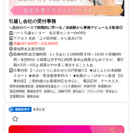
引越し会社の受付事務
＼自分のペースで段階的に学べる／未経験から事務デビューも大歓迎◎
ハート引越センター 名古屋センター(hr095)
アクセス 名鉄「上小田井駅」から徒歩17分
月給197,000円～218,000円
愛知県名古屋市西区
勤務時間 総労働時間：1ヶ月あたり168時間 9:00～18:00 ※実働8時
間／休憩60分 ※残業は月平均11時間 基本は残業少なめですが、 繁忙
期の3月～4月は 残業がやや多く発生することもあ...
仕事内容 【一人ひとりに合わせたOJT研修◎】 ★ほとんどが未経験
スタート ★産休・育休復帰率95％！ ★転勤ナシ！UIターン歓迎 【仕
事内容】 ご契約後のお客様対応を中心に、 電話応対、データ入力...
業界未経験者歓迎
資格取得支援あり
バイク通勤OK
学歴不問
車通勤OK
固定時間制
職場見学可
転勤なし
経験不問
賞与あり
ブランクOK
育休あり
交通費支給
服装自由
派遣社員