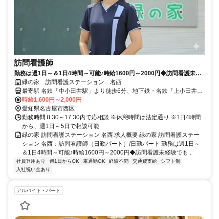
訪問看護師
勤務は週1日～＆1日4時間～可能♪時給1600円～2000円◆訪問看護未経
験でも可能！入社祝い金支給◆【名古屋市西区、中小田井駅、訪問看護
緑の家 訪問看護ステーション 名西
ステーション、看護師、日勤パート】
最寄駅 名鉄「中小田井駅」より徒歩6分、地下鉄・名鉄「上小田井
駅」より徒歩8分
時給1,600円～2,000円
愛知県名古屋市西区
勤務時間 8:30～17:30内で応相談 ※休憩時間は法定通り ※1日4時間
から、週1日～5日で相談可能
緑の家 訪問看護ステーション 名西 求人概要 緑の家 訪問看護ステー
ション 名西：訪問看護師（日勤パート）/日勤パート 勤務は週1日～
＆1日4時間～可能♪時給1600円～2000円◆訪問看護未経験でも...
社員登用あり
週1日からOK
車通勤OK
経験不問
交通費支給
シフト制
入社祝い金あり
アルバイト・パート