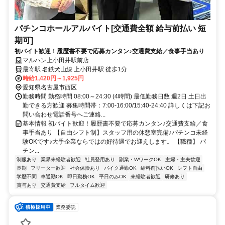
パチンコホールアルバイト[交通費全額 給与前払い 短
期可]
初バイト歓迎！履歴書不要で応募カンタン♪交通費支給／食事手当あり
マルハン上小田井駅前店
最寄駅 名鉄犬山線 上小田井駅 徒歩1分
時給1,420円～1,925円
愛知県名古屋市西区
勤務時間 勤務時間 08:00～24:30 (4時間) 最低勤務日数 週2日 土日出
勤できる方歓迎 募集時間帯：7:00-16:00/15:40-24:40 詳しくは下記お
問い合わせ電話番号へご連絡...
基本情報 初バイト歓迎！履歴書不要で応募カンタン♪交通費支給／食
事手当あり 【自由シフト制】スタッフ用の休憩室完備♪パチンコ未経
験OKです♪大手企業ならではの好待遇でお迎えします。 【職種】 パ
チン...
制服あり
業界未経験者歓迎
社員登用あり
副業・WワークOK
主婦・主夫歓迎
長期
フリーター歓迎
社会保険あり
バイク通勤OK
給料前払いOK
シフト自由
学歴不問
車通勤OK
即日勤務OK
平日のみOK
未経験者歓迎
研修あり
賞与あり
交通費支給
フルタイム歓迎
業務委託