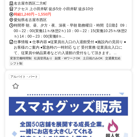
ビス】
名古屋市西区二方町
アクセス 上小田井駅 徒歩5分 小田井駅 徒歩10分
時給1,240円～1,550円
愛知県名古屋市西区
時間帯 朝、昼、夕方・夜、深夜・早朝 勤務曜日・時間 【日勤】 09：
00～22：00(実働11ｈ/休憩2ｈ) 10：00～22：15(実働10.25ｈ/休憩2
ｈ) 14：00～23：00(実働8ｈ...
仕事情報 ● 仕事内容 ●従業員出入口の入退館受付 ●施設内の見回り ●
お客様のご案内 ●緊急時の一時対応 など 受付業務 従業員出入口に
て、従業員や納品業者などの入退館の受付をして頂きます。 ...
変形労働時間制
社員登用あり
副業・WワークOK
土日祝のみOK
交通費支給
シフト制
アルバイト・パート