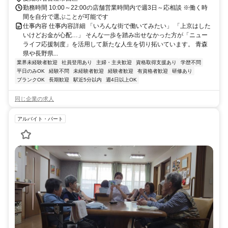
勤務時間 10:00～22:00の店舗営業時間内で週3日～応相談 ※働く時
間を自分で選ぶことが可能です
仕事内容 仕事内容詳細 「いろんな街で働いてみたい」 「上京はした
いけどお金が心配…」 そんな一歩を踏み出せなかった方が「ニュー
ライフ応援制度」を活用して新たな人生を切り拓いています。 青森
県や長野県...
業界未経験者歓迎
社員登用あり
主婦・主夫歓迎
資格取得支援あり
学歴不問
平日のみOK
経験不問
未経験者歓迎
経験者歓迎
有資格者歓迎
研修あり
ブランクOK
長期歓迎
駅近5分以内
週4日以上OK
同じ企業の求人
アルバイト・パート