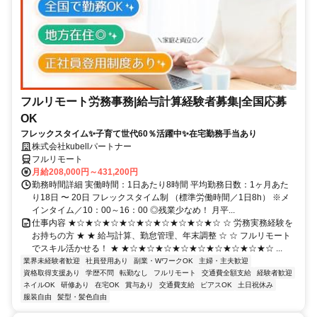
フルリモート労務事務|給与計算経験者募集|全国応募
OK
フレックスタイム✨子育て世代60％活躍中✨在宅勤務手当あり
株式会社kubellパートナー
フルリモート
月給208,000円～431,200円
勤務時間詳細 実働時間：1日あたり8時間 平均勤務日数：1ヶ月あた
り18日 〜 20日 フレックスタイム制 （標準労働時間／1日8h） ※メ
インタイム／10：00～16：00 ◎残業少なめ！ 月平...
仕事内容 ★☆★☆★☆★☆★☆★☆★☆★☆★☆ ☆ 労務実務経験を
お持ちの方 ★ ★ 給与計算、勤怠管理、年末調整 ☆ ☆ フルリモート
でスキル活かせる！ ★ ★☆★☆★☆★☆★☆★☆★☆★☆★☆ ...
業界未経験者歓迎
社員登用あり
副業・WワークOK
主婦・主夫歓迎
資格取得支援あり
学歴不問
転勤なし
フルリモート
交通費全額支給
経験者歓迎
ネイルOK
研修あり
在宅OK
賞与あり
交通費支給
ピアスOK
土日祝休み
服装自由
髪型・髪色自由