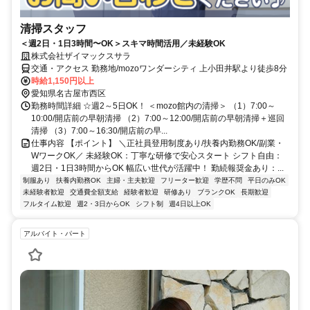
清掃スタッフ
＜週2日・1日3時間〜OK＞スキマ時間活用／未経験OK
株式会社ザイマックスサラ
交通・アクセス 勤務地/mozoワンダーシティ 上小田井駅より徒歩8分
時給1,150円以上
愛知県名古屋市西区
勤務時間詳細 ☆週2～5日OK！ ＜mozo館内の清掃＞ （1）7:00～
10:00/開店前の早朝清掃 （2）7:00～12:00/開店前の早朝清掃＋巡回
清掃 （3）7:00～16:30/開店前の早...
仕事内容 【ポイント】 ＼正社員登用制度あり/扶養内勤務OK/副業・
WワークOK／ 未経験OK：丁寧な研修で安心スタート シフト自由：
週2日・1日3時間からOK 幅広い世代が活躍中！ 勤続報奨金あり：...
制服あり
扶養内勤務OK
主婦・主夫歓迎
フリーター歓迎
学歴不問
平日のみOK
未経験者歓迎
交通費全額支給
経験者歓迎
研修あり
ブランクOK
長期歓迎
フルタイム歓迎
週2・3日からOK
シフト制
週4日以上OK
アルバイト・パート