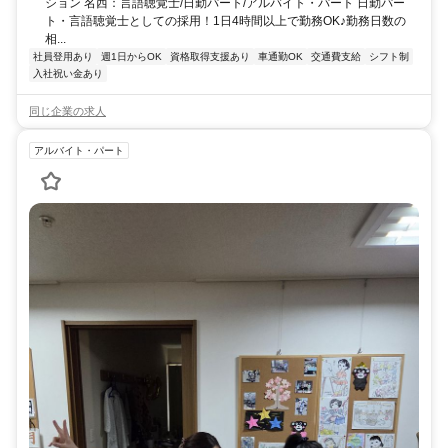
ション 名西：言語聴覚士/日勤パート/アルバイト・パート 日勤パー
ト・言語聴覚士としての採用！1日4時間以上で勤務OK♪勤務日数の
相...
社員登用あり
週1日からOK
資格取得支援あり
車通勤OK
交通費支給
シフト制
入社祝い金あり
同じ企業の求人
アルバイト・パート