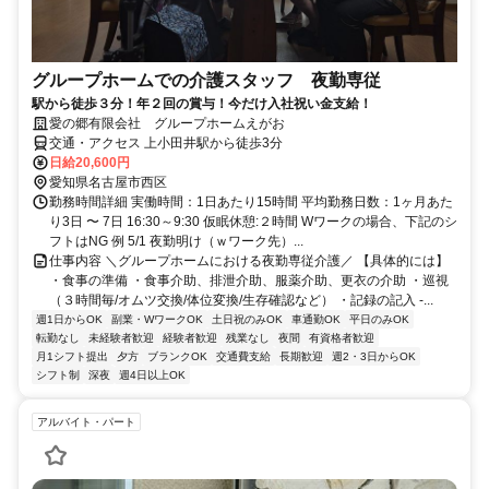
グループホームでの介護スタッフ 夜勤専従
駅から徒歩３分！年２回の賞与！今だけ入社祝い金支給！
愛の郷有限会社 グループホームえがお
交通・アクセス 上小田井駅から徒歩3分
日給20,600円
愛知県名古屋市西区
勤務時間詳細 実働時間：1日あたり15時間 平均勤務日数：1ヶ月あた
り3日 〜 7日 16:30～9:30 仮眠休憩:２時間 Wワークの場合、下記のシ
フトはNG 例 5/1 夜勤明け（ｗワーク先）...
仕事内容 ＼グループホームにおける夜勤専従介護／ 【具体的には】
・食事の準備 ・食事介助、排泄介助、服薬介助、更衣の介助 ・巡視
（３時間毎/オムツ交換/体位変換/生存確認など） ・記録の記入 -...
週1日からOK
副業・WワークOK
土日祝のみOK
車通勤OK
平日のみOK
転勤なし
未経験者歓迎
経験者歓迎
残業なし
夜間
有資格者歓迎
月1シフト提出
夕方
ブランクOK
交通費支給
長期歓迎
週2・3日からOK
シフト制
深夜
週4日以上OK
アルバイト・パート