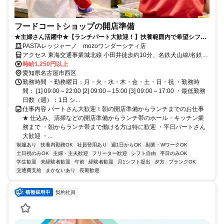
フードコートショップの開店準備
★主婦さん活躍中★【ランチパート大歓迎！】扶養範囲内で希望シフト
で働けます！
PASTAレッジャーノ mozoワンダーシティ店
アクセス 東海交通事業城北線 小田井徒歩約10分、名鉄犬山線/名鉄名
古屋本線 上小田井北口徒歩約10分、名古屋市営鶴舞線 上小田井北口
時給1,250円以上
徒歩約10分 「上小田井駅」「小田井駅」より徒歩12分【受動喫煙防
愛知県名古屋市西区
止措置】敷地内禁煙 （喫煙所/勤務地により異なる）
勤務時間 ・勤務曜日：月・火・水・木・金・土・日・祝 ・勤務時
間： [1] 09:00～22:00 [2] 09:00～15:00 [3] 09:00～17:00 ・最低勤務
日数（週）：1日 シ...
仕事内容 パートさん大歓迎！朝の開店準備からランチまでのお仕事
★ 仕込み、清掃などの開店準備からランチ帯のホール・キッチン業
務まで ・朝からランチ帯まで働ける方は特に歓迎 ・平日パートさん
大歓迎 ・...
制服あり
扶養内勤務OK
社員登用あり
週1日からOK
副業・WワークOK
土日祝のみOK
主婦・主夫歓迎
フリーター歓迎
シフト自由
平日のみOK
学生歓迎
未経験者歓迎
午前
経験者歓迎
月1シフト提出
夕方
ブランクOK
交通費支給
まかないあり
長期歓迎
契約社員