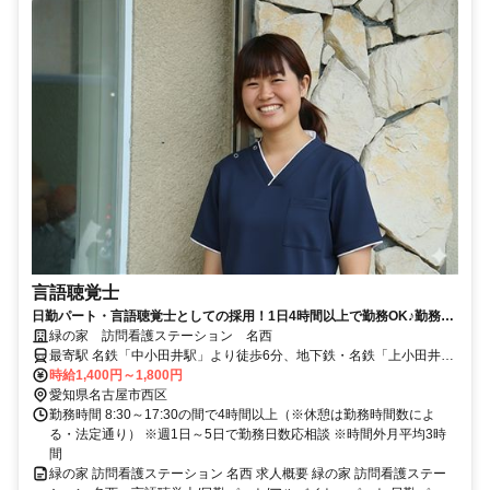
言語聴覚士
日勤パート・言語聴覚士としての採用！1日4時間以上で勤務OK♪勤務日
数の相談OK◆時間外勤務少なめ★車通勤可能！【名古屋市西区、中小田
緑の家 訪問看護ステーション 名西
井駅、訪問看護、言語聴覚士、日勤パート】
最寄駅 名鉄「中小田井駅」より徒歩6分、地下鉄・名鉄「上小田井
駅」より徒歩8分
時給1,400円～1,800円
愛知県名古屋市西区
勤務時間 8:30～17:30の間で4時間以上（※休憩は勤務時間数によ
る・法定通り） ※週1日～5日で勤務日数応相談 ※時間外月平均3時
間
緑の家 訪問看護ステーション 名西 求人概要 緑の家 訪問看護ステー