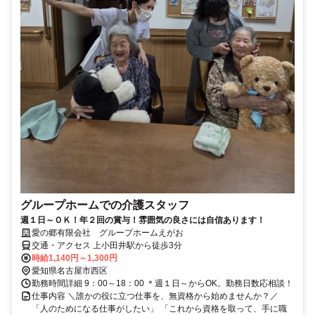
グループホームでの介護スタッフ
週１日～ＯＫ！年２回の賞与！雰囲気の良さには自信あります！
愛の郷有限会社 グループホームえがお
交通・アクセス 上小田井駅から徒歩3分
時給1,140円～1,300円
愛知県名古屋市西区
勤務時間詳細 9：00～18：00 ＊週１日～からOK。勤務日数応相談！
仕事内容 ＼誰かの役に立つ仕事を、無資格から始めませんか？／
「人のためになる仕事がしたい」 「これから資格を取って、手に職