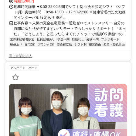
時給1,200円
勤務時間詳細 ⏩8:50-22:00の間でシフト制 ※会社指定シフト 《シフ
ト例》実働8時間 ・8:50-18:00 ・12:50-22:00 ※健康管理のため勤務
間インターバル 設定あり ※所...
仕事内容 ✨人気の完全在宅勤務✨ 通勤ゼロでストレスフリー 自分の
時間にゆとりが持てます♪ ✅リモートでもしっかりサポート！ 「困っ
た」「どうしよう」と思ったら すぐにチャットで相談OK 業務中の...
業界未経験者歓迎
社員登用あり
学歴不問
転勤なし
経験不問
フルリモート
研修あり
在宅OK
ブランクOK
交通費支給
シフト制
服装自由
髪型・髪色自由
同じ企業の求人
アルバイト・パート