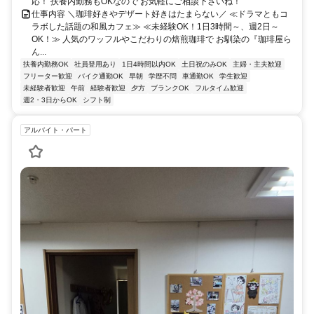
応！ 扶養内勤務もOKなので お気軽にご相談下さいね！
仕事内容 ＼珈琲好きやデザート好きはたまらない／ ≪ドラマともコ
ラボした話題の和風カフェ≫ ≪未経験OK！1日3時間～、週2日～
OK！≫ 人気のワッフルやこだわりの焙煎珈琲で お馴染の『珈琲屋ら
ん...
扶養内勤務OK
社員登用あり
1日4時間以内OK
土日祝のみOK
主婦・主夫歓迎
フリーター歓迎
バイク通勤OK
早朝
学歴不問
車通勤OK
学生歓迎
未経験者歓迎
午前
経験者歓迎
夕方
ブランクOK
フルタイム歓迎
週2・3日からOK
シフト制
アルバイト・パート