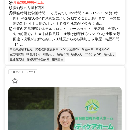
月給300,000円以上
愛知県名古屋市西区
勤務時間 総労働時間：1ヶ月あたり168時間 7:30～16:30（休憩1時
間） ※交通状況や作業状況により 変動することがあります。 ※繁忙
期の3月～4月は 他の月よりも件数や残業が やや多く発...
仕事内容 調理師やホテルフロント、バースタッフ、美容師…先輩た
ちの前職です！ ★未経験歓迎！ ★動けば稼げるシンプルな仕事 ★毎
回違う現場が新鮮で楽しい ★地元からの転勤無し ★学歴・職歴不問
【仕...
業界未経験者歓迎
資格取得支援あり
バイク通勤OK
学歴不問
車通勤OK
固定時間制
職場見学可
転勤なし
経験不問
研修あり
ブランクOK
育休あり
交通費支給
資格取得手当あり
服装自由
アルバイト・パート