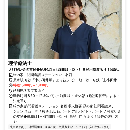
理学療法士
入社祝い金の支給◆勤務は1日4時間以上◎正社員登用制度あり！経験の
浅い方やブランク復帰の方もOK【名古屋市西区、上小田井駅、訪問リ
緑の家 訪問看護ステーション 名西
ハ、理学療法士、日勤パート】
最寄駅 名鉄「中小田井駅」より徒歩6分、地下鉄・名鉄「上小田井
駅」より徒歩8分
時給1,400円～1,800円
愛知県名古屋市西区
勤務時間 8:30～17:30の間で4時間以上 ※休憩（勤務時間帯による・
法定通り）
緑の家 訪問看護ステーション 名西 求人概要 緑の家 訪問看護ステー
ション 名西：理学療法士/日勤パート/アルバイト・パート 入社祝い金
の支給◆勤務は1日4時間以上◎正社員登用制度あり！経験の浅い方
や...
社員登用あり
車通勤OK
経験不問
交通費支給
シフト制
入社祝い金あり