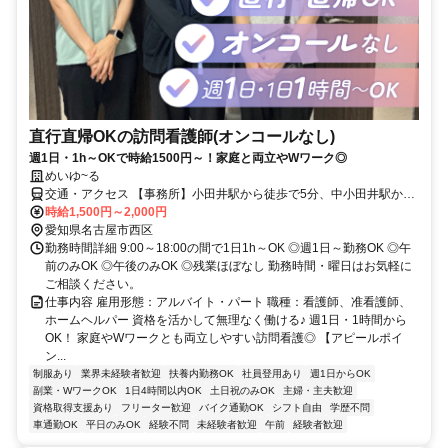
直行直帰OKの訪問看護師(オンコールなし)
週1日・1h～OKで時給1500円～！家庭と両立やWワーク◎
めいゆ~る
交通・アクセス 【事務所】小田井駅から徒歩で5分、中小田井駅から
徒歩で6分、上小田井駅から徒歩で11分
時給1,500円～2,000円
愛知県名古屋市西区
勤務時間詳細 9:00～18:00の間で1日1h～OK ◎週1日～勤務OK ◎午
前のみOK ◎午後のみOK ◎残業ほぼなし 勤務時間・曜日はお気軽に
ご相談ください。
仕事内容 雇用形態：アルバイト・パート 職種：看護師、准看護師、
ホームヘルパー 資格を活かして無理なく働ける♪ 週1日・1時間から
OK！ 家庭やWワークとも両立しやすい訪問看護◎ 【アピールポイ
ン...
制服あり
業界未経験者歓迎
扶養内勤務OK
社員登用あり
週1日からOK
副業・WワークOK
1日4時間以内OK
土日祝のみOK
主婦・主夫歓迎
資格取得支援あり
フリーター歓迎
バイク通勤OK
シフト自由
学歴不問
車通勤OK
平日のみOK
経験不問
未経験者歓迎
午前
経験者歓迎