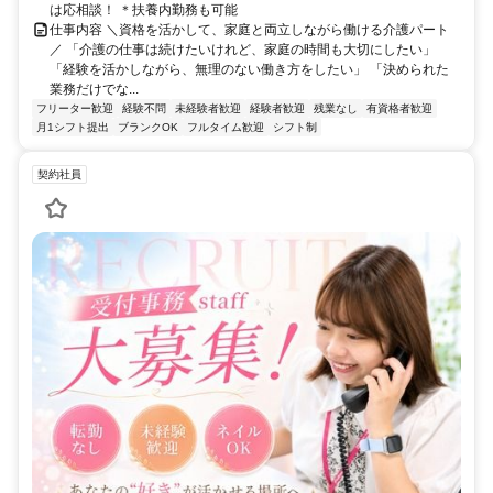
は応相談！ ＊扶養内勤務も可能
仕事内容 ＼資格を活かして、家庭と両立しながら働ける介護パート
／ 「介護の仕事は続けたいけれど、家庭の時間も大切にしたい」
「経験を活かしながら、無理のない働き方をしたい」 「決められた
業務だけでな...
フリーター歓迎
経験不問
未経験者歓迎
経験者歓迎
残業なし
有資格者歓迎
月1シフト提出
ブランクOK
フルタイム歓迎
シフト制
契約社員