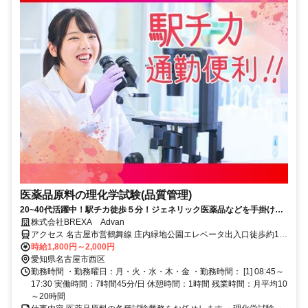
医薬品原料の理化学試験(品質管理)
20~40代活躍中！駅チカ徒歩５分！ジェネリック医薬品などを手掛ける
会社でのお仕事です。
株式会社BREXA Advan
アクセス 名古屋市営鶴舞線 庄内緑地公園エレベータ出入口徒歩約1分
【勤務地詳細】地下鉄鶴舞線『庄内緑地公園駅』より徒歩5分
時給1,800円～2,000円
愛知県名古屋市西区
勤務時間 ・勤務曜日：月・火・水・木・金 ・勤務時間： [1] 08:45～
17:30 実働時間：7時間45分/日 休憩時間：1時間 残業時間：月平均10
～20時間