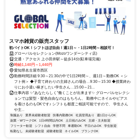
スマホ雑貨の販売スタッフ
初バイトOK！シフトほぼ自由！週1日～・1日2時間～相談可！
グローバルセレクション(Mozoワンダーシティ店)
交通・アクセス 上小田井駅～徒歩14分(駐車場完備)
時給1,140円～1,440円
愛知県名古屋市西区
勤務時間詳細 9:30～21:30の中で1日2時間～、週1日～勤務OK ＜シ
フト例＞ ◆子育て終わりの主婦さんの場合…9:30～15:30 ◆授業終わ
りにお小遣い稼ぎしたい学生さん…15:00～21...
仕事内容 ✨“あなたらしく”働くことが出来ます✨ グローバルセレクシ
ョンでは髪型・髪色自由なのはもちろん、 勤務中にネイルやピアス
を着けるのもOKです♪ シフトも都度ご相談可能ですので、 学生さん
や主...
制服あり
業界未経験者歓迎
扶養内勤務OK
社員登用あり
週1日からOK
副業・WワークOK
1日4時間以内OK
土日祝のみOK
主婦・主夫歓迎
フリーター歓迎
シフト自由
学歴不問
車通勤OK
平日のみOK
学生歓迎
転勤なし
未経験者歓迎
経験者歓迎
ネイルOK
ブランクOK