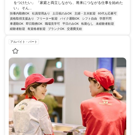
をつけたい」 「家庭と両立しながら、将来につながる仕事を始めた
い」 そん...
扶養内勤務OK
社員登用あり
土日祝のみOK
主婦・主夫歓迎
60代も応募可
資格取得支援あり
フリーター歓迎
バイク通勤OK
シフト自由
学歴不問
車通勤OK
即日勤務OK
職場見学可
平日のみOK
転勤なし
未経験者歓迎
経験者歓迎
有資格者歓迎
ブランクOK
交通費支給
アルバイト・パート