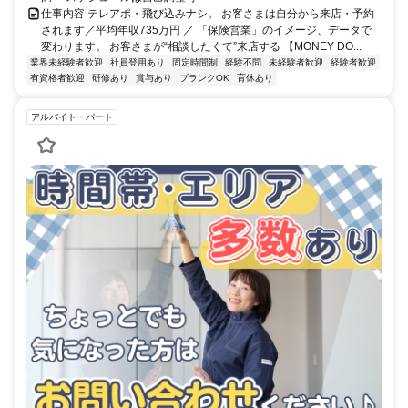
仕事内容 テレアポ・飛び込みナシ。 お客さまは自分から来店・予約
されます／平均年収735万円 ／ 「保険営業」のイメージ、データで
変わります。 お客さまが“相談したくて”来店する 【MONEY DO...
業界未経験者歓迎
社員登用あり
固定時間制
経験不問
未経験者歓迎
経験者歓迎
有資格者歓迎
研修あり
賞与あり
ブランクOK
育休あり
アルバイト・パート