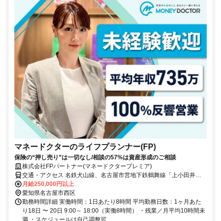
マネードクターのライフプランナー(FP)
保険の“押し売り”は一切なし/相談の57%は資産形成のご相談
株式会社FPパートナー(マネードクタープレミア)
交通・アクセス 名鉄犬山線、名古屋市営地下鉄鶴舞線「上小田井
駅」より徒歩6分
月給250,000円以上
愛知県名古屋市西区
勤務時間詳細 実働時間：1日あたり8時間 平均勤務日数：1ヶ月あた
り18日 〜 20日 9:00～ 18:00（実働8時間） ・残業／月平均10時間未
満 ・スケジュールは自己調整可