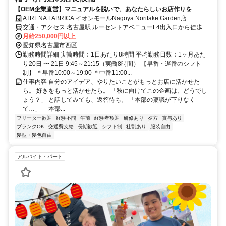
【OEM企業直営】マニュアルを脱いで、あなたらしいお店作りを
ATRENA FABRICA イオンモールNagoya Noritake Garden店
交通・アクセス 名古屋駅 ルーセントアベニューL4出入口から徒歩6
分
月給250,000円以上
愛知県名古屋市西区
勤務時間詳細 実働時間：1日あたり8時間 平均勤務日数：1ヶ月あた
り20日 〜 21日 9:45～21:15（実働8時間） 【早番・遅番のシフト
制】 ＊早番10:00～19:00 ＊中番11:00...
仕事内容 自分のアイデア、やりたいことがもっとお店に活かせた
ら。 好きをもっと活かせたら。 「秋に向けてこの企画は、どうでし
ょう？」 と話してみても、返答待ち。 「本部の稟議が下りなく
て…」 「本部...
フリーター歓迎
経験不問
午前
経験者歓迎
研修あり
夕方
賞与あり
ブランクOK
交通費支給
長期歓迎
シフト制
社割あり
服装自由
髪型・髪色自由
アルバイト・パート