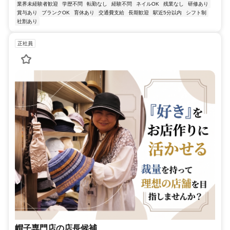
業界未経験者歓迎
学歴不問
転勤なし
経験不問
ネイルOK
残業なし
研修あり
賞与あり
ブランクOK
育休あり
交通費支給
長期歓迎
駅近5分以内
シフト制
社割あり
正社員
帽子専門店の店長候補