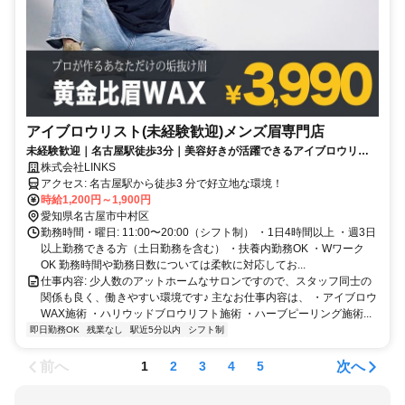
アイブロウリスト(未経験歓迎)メンズ眉専門店
未経験歓迎｜名古屋駅徒歩3分｜美容好きが活躍できるアイブロウリス
ト募集
株式会社LINKS
アクセス: 名古屋駅から徒歩3 分で好立地な環境！
時給1,200円～1,900円
愛知県名古屋市中村区
勤務時間・曜日: 11:00〜20:00（シフト制） ・1日4時間以上 ・週3日
以上勤務できる方（土日勤務を含む） ・扶養内勤務OK ・Wワーク
OK 勤務時間や勤務日数については柔軟に対応してお...
仕事内容: 少人数のアットホームなサロンですので、スタッフ同士の
関係も良く、働きやすい環境です♪ 主なお仕事内容は、 ・アイブロウ
WAX施術 ・ハリウッドブロウリフト施術 ・ハーブピーリング施術...
即日勤務OK
残業なし
駅近5分以内
シフト制
前へ
次へ
1
2
3
4
5