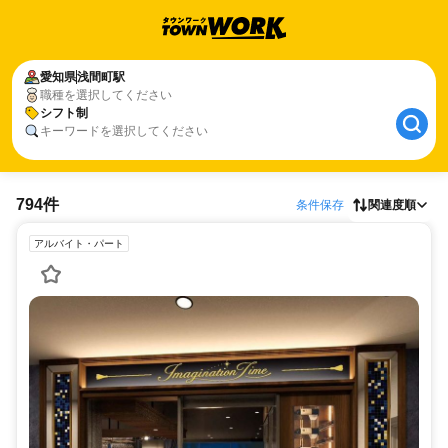
愛知県
浅間町駅
職種を選択してください
シフト制
キーワードを選択してください
794件
条件保存
関連度順
アルバイト・パート