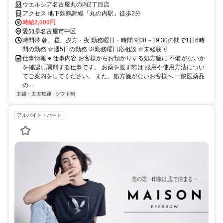
いパートスタッフ大募集！
ウエルシア名古屋丸の内2丁目店
アクセス 地下鉄鶴舞線「丸の内駅」徒歩2分
時給2,000円
愛知県名古屋市中区
時間帯 朝、昼、夕方・夜 勤務曜日・時間 9:00～19:30の間で1日6時
間の勤務 ☆週5日の勤務 ※勤務曜日応相談 ☆未経験可
仕事情報 ● 仕事内容 お客様からお預かりする処方箋に 不備がないか
を確認し調剤する仕事です。 お薬を渡す際は 服用や使用方法につい
てご案内をしてください。 また、処方箋がないお客様へ 一般医薬品
の...
主婦・主夫歓迎
シフト制
アルバイト・パート