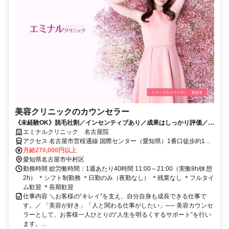
美容クリニックのカウンセラー
《未経験OK》脱毛社割／インセンティブあり／成果はしっかり評価／残
業なし／教育制度・各種休暇充実
エミナルクリニック 名古屋院
アクセス 名古屋市営桜通線 国際センター（愛知県）1番口徒歩約1
分、名古屋市営桜通線 名古屋4番口徒歩約7分、名古屋市営東山線 名
月給270,000円以上
古屋4番口徒歩約7分
愛知県名古屋市中村区
勤務時間 総労働時間：1週あたり40時間 11:00～21:00（実働8h/休憩
2h） ＊シフト制勤務 ＊日勤のみ（夜勤なし） ＊残業なし ＊フルタイ
ム歓迎 ＊長期歓迎
仕事内容 ＼お客様の“キレイ”を支え、自分自身も成長できる仕事で
す。／ 「美容が好き」「人と関わる仕事がしたい」── 美容カウンセ
ラーとして、お客様一人ひとりの“人生を明るくするサポート”を行い
ます。...