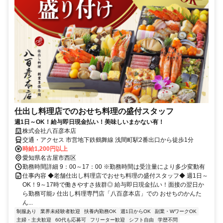
仕出し料理店でのおせち料理の盛付スタッフ
週1日～OK！給与即日現金払い！美味しいまかない有！
株式会社八百彦本店
交通・アクセス 市営地下鉄鶴舞線 浅間町駅2番出口から徒歩1分
時給1,200円以上
愛知県名古屋市西区
勤務時間詳細 9：00～17：00 ※勤務時間は受注量により多少変動有
仕事内容 ◆老舗仕出し料理店でおせち料理の盛付スタッフ◆ 週1日～
OK！9～17時で働きやすさ抜群◎ 給与即日現金払い！面接の翌日か
ら勤務可能♪ 仕出し料理専門店「八百彦本店」での おせちのかんた
ん...
制服あり
業界未経験者歓迎
扶養内勤務OK
週1日からOK
副業・WワークOK
主婦・主夫歓迎
60代も応募可
フリーター歓迎
シフト自由
学歴不問