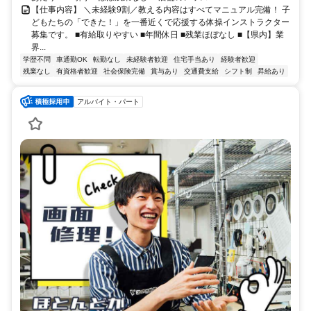
【仕事内容】 ＼未経験9割／教える内容はすべてマニュアル完備！ 子
どもたちの「できた！」を一番近くで応援する体操インストラクター
募集です。 ■有給取りやすい ■年間休日 ■残業ほぼなし ■【県内】業
界...
学歴不問
車通勤OK
転勤なし
未経験者歓迎
住宅手当あり
経験者歓迎
残業なし
有資格者歓迎
社会保険完備
賞与あり
交通費支給
シフト制
昇給あり
アルバイト・パート