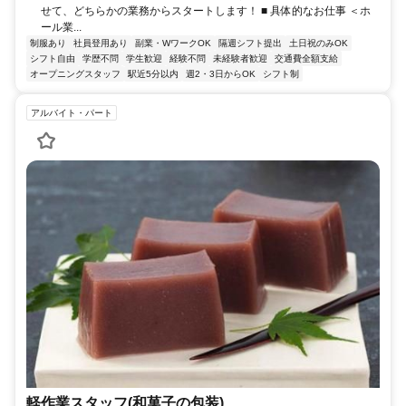
せて、どちらかの業務からスタートします！ ■ 具体的なお仕事 ＜ホ
ール業...
制服あり
社員登用あり
副業・WワークOK
隔週シフト提出
土日祝のみOK
シフト自由
学歴不問
学生歓迎
経験不問
未経験者歓迎
交通費全額支給
オープニングスタッフ
駅近5分以内
週2・3日からOK
シフト制
アルバイト・パート
軽作業スタッフ(和菓子の包装)