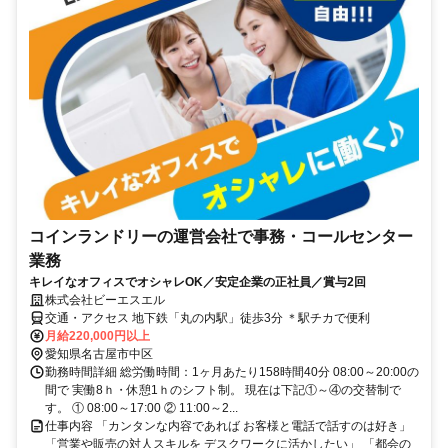
コインランドリーの運営会社で事務・コールセンター
業務
キレイなオフィスでオシャレOK／安定企業の正社員／賞与2回
株式会社ビーエスエル
交通・アクセス 地下鉄「丸の内駅」徒歩3分 ＊駅チカで便利
月給220,000円以上
愛知県名古屋市中区
勤務時間詳細 総労働時間：1ヶ月あたり158時間40分 08:00～20:00の
間で 実働8ｈ・休憩1ｈのシフト制。 現在は下記①～④の交替制で
す。 ① 08:00～17:00 ② 11:00～2...
仕事内容 「カンタンな内容であれば お客様と電話で話すのは好き」
「営業や販売の対人スキルを デスクワークに活かしたい」 「都会の