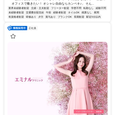
オフィスで働きたい！ オシャレ自由ならカンペキ♪」 そん...
業界未経験者歓迎
主婦・主夫歓迎
フリーター歓迎
学歴不問
転勤なし
経験不問
未経験者歓迎
交通費全額支給
午前
経験者歓迎
ネイルOK
残業なし
夜間
有資格者歓迎
研修あり
夕方
賞与あり
ブランクOK
長期歓迎
駅近5分以内
正社員