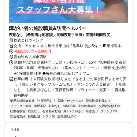
障がい者の施設職員&訪問ヘルパー
夜勤なし（希望者は応相談／高額夜勤手当有）実働6時間程度
株式会社ウィング
交通・アクセス 名古屋市営東山線 / 亀島駅 徒歩5分 ・JR東海道本線 /
名古屋駅 徒歩9分
時給1,500円～2,000円
愛知県名古屋市西区
勤務時間詳細 勤務時間：日勤 7：45頃〜17：15頃 内6時間程度 夜勤
20:00～8:00（希望者のみ） 〈基本シフトイメージ〉 1時間支援×2件
➕4時間支援×1件 ◆毎月の都合に応じてシフ...
仕事内容 ┃未経験大歓迎♪独り立ちできるまで先輩が同行するから安
心 ┃障がい者グループホーム拡充オープンにつき人員補充！ ┃夜勤
なし！ ┃残業ほぼなし！直行直帰可！プライベート充実！ ┃資格取
得補助制...
業界未経験者歓迎
社員登用あり
副業・WワークOK
資格取得支援あり
フリーター歓迎
学歴不問
転勤なし
経験不問
未経験者歓迎
交通費全額支給
経験者歓迎
残業なし
有資格者歓迎
月1シフト提出
研修あり
ブランクOK
交通費支給
長期歓迎
シフト制
週4日以上OK
正社員