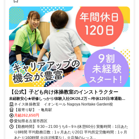
【公式】子ども向け体操教室のインストラクター
未経験安心★研修しっかり/体験入社OK/26.2万～/年休120日/車通勤
OK！/駐車場無料！
ネイス体操教室 イオンモール Nagoya Noritake Garden校
【最寄り駅】 ・亀島駅
月給262,650円
愛知県名古屋市西区
【勤務時間】 9:30～21:00うち6～9ｈ(休憩60分) 実働時間：1日あた
り8時間 平均勤務日数：1ヶ月あたり20日 平均所定労働時間：1ヶ月
あたり160時間 ※ほぼ残業なし ※店舗のレッス...