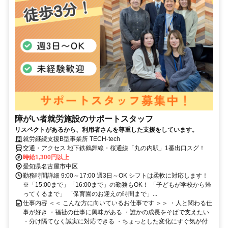
障がい者就労施設のサポートスタッフ
リスペクトがあるから、利用者さんを尊重した支援をしています。
就労継続支援B型事業所 TECH-tech
交通・アクセス 地下鉄鶴舞線・桜通線「丸の内駅」1番出口スグ！
時給1,300円以上
愛知県名古屋市中区
勤務時間詳細 9:00～17:00 週3日～OK シフトは柔軟に対応します！
※「15:00まで」「16:00まで」の勤務もOK！ 「子どもが学校から帰
ってくるまで」 「保育園のお迎えの時間まで」...
仕事内容 ＜＜ こんな方に向いているお仕事です ＞＞ ・人と関わる仕
事が好き ・福祉の仕事に興味がある ・誰かの成長をそばで支えたい
・分け隔てなく誠実に対応できる ・ちょっとした変化にすぐ気が付