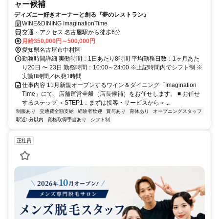
ャー候補
ディズニー好きオーナーと創る『夢のレストラン』
WINE&DINING ImaginationTime
交通・アクセス 名古屋駅から徒歩6分
月給350,000円～500,000円
愛知県名古屋市中村区
勤務時間詳細 実働時間：1日あたり8時間 平均勤務日数：1ヶ月あた
り20日 〜 23日 勤務時間：10:00～24:00 ※上記時間内でシフト制 ※
実働8時間／休憩1時間
仕事内容 11月新規オープンするワイン＆ダイニング「Imagination
Time」にて、店舗運営全般（店長候補）をお任せします。 ■ お任せ
するステップ ＜STEP1：まずは接客・サービスから＞...
制服あり
交通費全額支給
経験者歓迎
賞与あり
育休あり
オープニングスタッフ
駅近5分以内
資格取得手当あり
シフト制
正社員