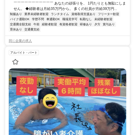
￣￣￣￣￣￣￣￣￣￣￣ あなたの頑張りを、 1円たりとも無駄にしま
せん。 ◆経験者は月給35万円から。 多くの社員が月給39万円...
制服あり
業界未経験者歓迎
ランチタイム
資格取得支援あり
フリーター歓迎
バイク通勤OK
学歴不問
車通勤OK
職場見学可
転勤なし
未経験者歓迎
交通費全額支給
午前
経験者歓迎
有資格者歓迎
研修あり
夕方
賞与あり
育休あり
交通費支給
同じ企業の求人
アルバイト・パート