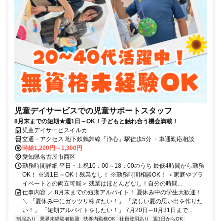
児童デイサービスでの児童サポートスタッフ
8月末までの短期★週1日～OK！子どもと触れ合う機会満載！
児童デイサービスイルカ
交通・アクセス 地下鉄鶴舞線「浄心」駅徒歩5分 ・車通勤応相談
時給1,200円～1,300円
愛知県名古屋市西区
勤務時間詳細 平日・土祝10：00～18：00のうち 最低4時間から勤務
OK！ ※週1日～OK！残業なし！ ※勤務時間相談OK！ ＜家庭やプラ
イベートとの両立可能＞ 残業はほとんどなし！自分の時間...
仕事内容 ／ 8月末までの短期アルバイト！ 夏休み中の学生大歓迎！
＼ 「夏休み中にガッツリ稼ぎたい！」 「楽しい夏の思い出を作りた
い！」 「短期アルバイトをしたい！」 7月20日～8月31日まで...
制服あり
業界未経験者歓迎
扶養内勤務OK
社員登用あり
週1日からOK