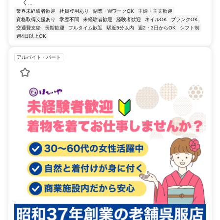
く...
業界未経験者歓迎
社員登用あり
副業・WワークOK
主婦・主夫歓迎
資格取得支援あり
学歴不問
未経験者歓迎
経験者歓迎
ネイルOK
ブランクOK
交通費支給
長期歓迎
フルタイム歓迎
駅近5分以内
週2・3日からOK
シフト制
週4日以上OK
アルバイト・パート