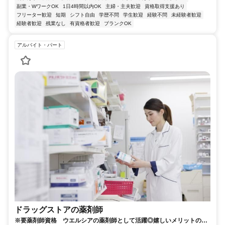
副業・WワークOK
1日4時間以内OK
主婦・主夫歓迎
資格取得支援あり
フリーター歓迎
短期
シフト自由
学歴不問
学生歓迎
経験不問
未経験者歓迎
経験者歓迎
残業なし
有資格者歓迎
ブランクOK
アルバイト・パート
ドラッグストアの薬剤師
※要薬剤師資格 ウエルシアの薬剤師として活躍◎嬉しいメリットの多