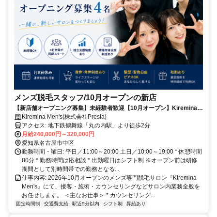
メンズ脱毛スタッフ/10月オープンの新店
【新店舗オープニング募集】未経験者歓迎【10月オープン】Kiremina
Men'sのオープニングスタッフ4名募集｜未経験OK・オープン前研修あ
Kiremina Men's(株式会社Presia)
り
アクセス: 地下鉄鶴舞線「丸の内駅」より徒歩2分
月給240,000円～320,000円
愛知県名古屋市中区
勤務時間・曜日: 平日／11:00～20:00 土日／10:00～19:00 * 休憩時間
80分 * 勤務時間は応相談 * 出勤曜日はシフト制 ※オープン前は研修
期間として別時間帯での勤務となる...
仕事内容: 2026年10月オープンのメンズ専門脱毛サロン『Kiremina
Men's』にて、接客・施術・カウンセリングなどサロン内業務全般を
お任せします。 ＜主なお仕事＞ * カウンセリング...
固定時間制
交通費支給
駅近5分以内
シフト制
昇給あり