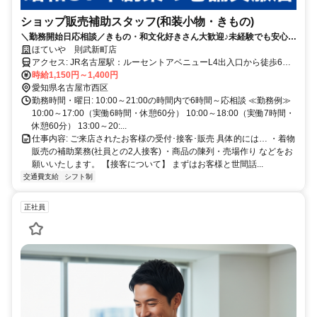
ショップ販売補助スタッフ(和装小物・きもの)
＼勤務開始日応相談／きもの・和文化好きさん大歓迎♪未経験でも安心の
サポート★
ほていや 則武新町店
アクセス: JR名古屋駅：ルーセントアベニューL4出入口から徒歩6分
時給1,150円～1,400円
東山線亀島駅から徒歩約7分 名鉄名古屋本線栄生駅から徒歩約11分
愛知県名古屋市西区
勤務時間・曜日: 10:00～21:00の時間内で6時間～応相談 ≪勤務例≫
10:00～17:00（実働6時間・休憩60分） 10:00～18:00（実働7時間・
休憩60分） 13:00～20:...
仕事内容: ご来店されたお客様の受付･接客･販売 具体的には… ・着物
販売の補助業務(社員との2人接客) ・商品の陳列・売場作り などをお
願いいたします。 【接客について】 まずはお客様と世間話...
交通費支給
シフト制
正社員