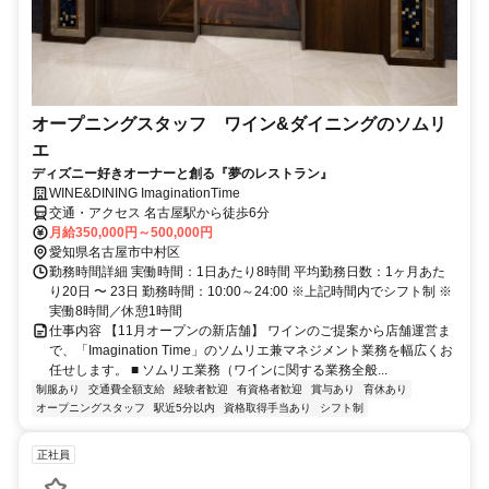
オープニングスタッフ ワイン&ダイニングのソムリ
エ
ディズニー好きオーナーと創る『夢のレストラン』
WINE&DINING ImaginationTime
交通・アクセス 名古屋駅から徒歩6分
月給350,000円～500,000円
愛知県名古屋市中村区
勤務時間詳細 実働時間：1日あたり8時間 平均勤務日数：1ヶ月あた
り20日 〜 23日 勤務時間：10:00～24:00 ※上記時間内でシフト制 ※
実働8時間／休憩1時間
仕事内容 【11月オープンの新店舗】 ワインのご提案から店舗運営ま
で、「Imagination Time」のソムリエ兼マネジメント業務を幅広くお
任せします。 ■ ソムリエ業務（ワインに関する業務全般...
制服あり
交通費全額支給
経験者歓迎
有資格者歓迎
賞与あり
育休あり
オープニングスタッフ
駅近5分以内
資格取得手当あり
シフト制
正社員