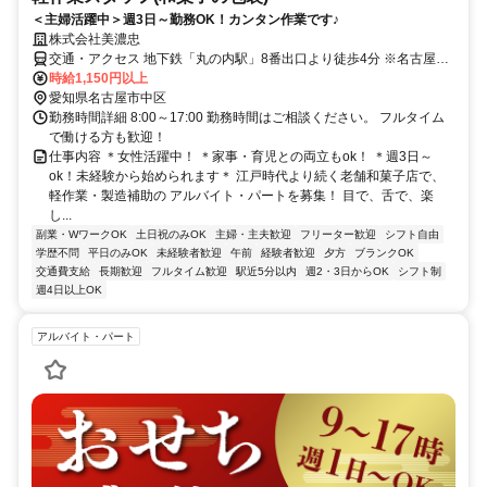
＜主婦活躍中＞週3日～勤務OK！カンタン作業です♪
株式会社美濃忠
交通・アクセス 地下鉄「丸の内駅」8番出口より徒歩4分 ※名古屋市
中区・中村区・千種区・昭和区の支店や百貨店に店舗展開しています
時給1,150円以上
愛知県名古屋市中区
勤務時間詳細 8:00～17:00 勤務時間はご相談ください。 フルタイム
で働ける方も歓迎！
仕事内容 ＊女性活躍中！ ＊家事・育児との両立もok！ ＊週3日～
ok！未経験から始められます＊ 江戸時代より続く老舗和菓子店で、
軽作業・製造補助の アルバイト・パートを募集！ 目で、舌で、楽
し...
副業・WワークOK
土日祝のみOK
主婦・主夫歓迎
フリーター歓迎
シフト自由
学歴不問
平日のみOK
未経験者歓迎
午前
経験者歓迎
夕方
ブランクOK
交通費支給
長期歓迎
フルタイム歓迎
駅近5分以内
週2・3日からOK
シフト制
週4日以上OK
アルバイト・パート