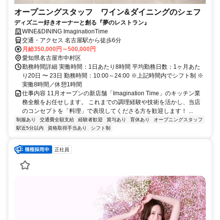
オープニングスタッフ ワイン&ダイニングのシェフ
ディズニー好きオーナーと創る『夢のレストラン』
WINE&DINING ImaginationTime
交通・アクセス 名古屋駅から徒歩6分
月給350,000円～500,000円
愛知県名古屋市中村区
勤務時間詳細 実働時間：1日あたり8時間 平均勤務日数：1ヶ月あた
り20日 〜 23日 勤務時間：10:00～24:00 ※上記時間内でシフト制 ※
実働8時間／休憩1時間
仕事内容 11月オープンの新店舗「Imagination Time」のキッチン業
務全般をお任せします。 これまでの調理経験や技術を活かし、当店
のコンセプトを「料理」で表現してくださる方を歓迎します！ ...
制服あり
交通費全額支給
経験者歓迎
賞与あり
育休あり
オープニングスタッフ
駅近5分以内
資格取得手当あり
シフト制
正社員