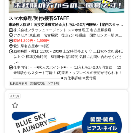
スマホ修理/受付/接客STAFF
未経験大歓迎！面接交通費支給＆入社祝い金3万円贈呈♪【案内スタッフ
募集】
株式会社フラッシュエージェント スマホ修理王 名古屋駅前店
アクセス: 東山線 名古屋駅 徒歩2分 桜通線 国際センター駅 東山
線 亀島駅
時給1,200円～1,500円
愛知県名古屋市中村区
勤務時間・曜日: 11:00～20:00 上記時間帯より ◇ 土日祝を含む週4日
以上 ◇ 標準労働時間：8時間+休憩1時間 気軽にお問い合わせくださ
い♪
仕事内容: ＝＝■求人のポイント■＝＝ (1)入社祝い金3万円支給！ (2)
未経験からスタート可能！ (3)業界トップレベルの技術が得られる！
――――――――――――― ⏩お仕事詳細 ✏︎受付業...
社員登用あり
交通費支給
シフト制
正社員