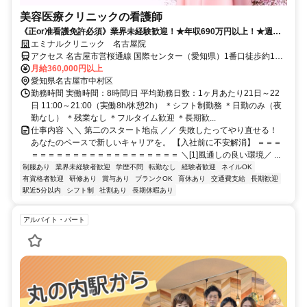
美容医療クリニックの看護師
《正or准看護免許必須》業界未経験歓迎！★年収690万円以上！★週休2
日＆有給取得率9割★昇給・賞与あり★社割あり
エミナルクリニック 名古屋院
アクセス 名古屋市営桜通線 国際センター（愛知県）1番口徒歩約1
分、名古屋市営桜通線 名古屋4番口徒歩約7分、名古屋市営東山線 名
月給360,000円以上
古屋4番口徒歩約7分
愛知県名古屋市中村区
勤務時間 実働時間：8時間/日 平均勤務日数：1ヶ月あたり21日～22
日 11:00～21:00（実働8h/休憩2h） ＊シフト制勤務 ＊日勤のみ（夜
勤なし） ＊残業なし ＊フルタイム歓迎 ＊長期歓...
仕事内容 ＼＼ 第二のスタート地点 ／／ 失敗したってやり直せる！
あなたのペースで新しいキャリアを。 【入社前に不安解消】 ＝＝＝
＝＝＝＝＝＝＝＝＝＝＝＝＝＝＝＝＝＝ ＼[1]風通しの良い環境／ ...
制服あり
業界未経験者歓迎
学歴不問
転勤なし
経験者歓迎
ネイルOK
有資格者歓迎
研修あり
賞与あり
ブランクOK
育休あり
交通費支給
長期歓迎
駅近5分以内
シフト制
社割あり
長期休暇あり
アルバイト・パート