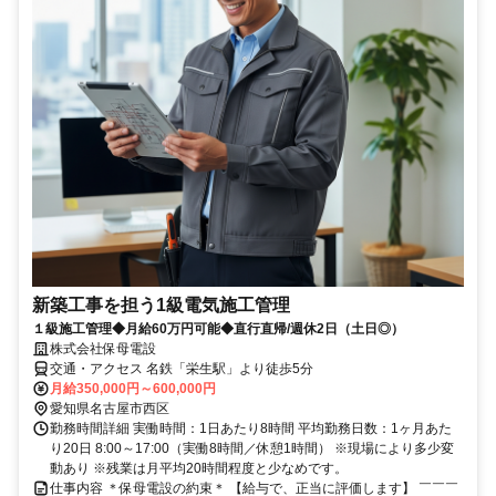
新築工事を担う1級電気施工管理
１級施工管理◆月給60万円可能◆直行直帰/週休2日（土日◎）
株式会社保母電設
交通・アクセス 名鉄「栄生駅」より徒歩5分
月給350,000円～600,000円
愛知県名古屋市西区
勤務時間詳細 実働時間：1日あたり8時間 平均勤務日数：1ヶ月あた
り20日 8:00～17:00（実働8時間／休憩1時間） ※現場により多少変
動あり ※残業は月平均20時間程度と少なめです。
仕事内容 ＊保母電設の約束＊ 【給与で、正当に評価します】 ￣￣￣