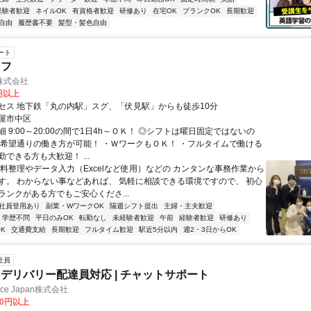
経験者歓迎
ネイルOK
有資格者歓迎
研修あり
在宅OK
ブランクOK
長期歓迎
自由
履歴書不要
髪型・髪色自由
ート
ッフ
株式会社
0円以上
セス 地下鉄「丸の内駅」スグ、「伏見駅」からも徒歩10分
屋市中区
 9:00～20:00の間で1日4h～ＯＫ！ ◎シフトは曜日固定ではないの
、希望通りの働き方が可能！ ・ＷワークもＯＫ！ ・フルタイムで働ける
できる方も大歓迎！ ...
資料整理やデータ入力（Excelなど使用）などの カンタンな事務作業から
す。 わからない事などあれば、 気軽に相談できる環境ですので、 初心
ランクがある方でもご安心くださ...
社員登用あり
副業・WワークOK
隔週シフト提出
主婦・主夫歓迎
学歴不問
平日のみOK
転勤なし
未経験者歓迎
午前
経験者歓迎
研修あり
K
交通費支給
長期歓迎
フルタイム歓迎
駅近5分以内
週2・3日からOK
社員
デリバリー配達員対応 | チャットサポート
ance Japan株式会社
00円以上