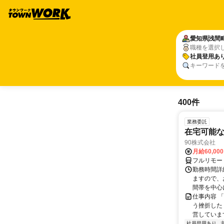
愛知県
浅間
職種を選択
社員登用あ
キーワード
400件
業務委託
在宅可能
90株式会社
月給60,00
フルリモー
勤務時間詳
ますので、お
間帯を中心に
仕事内容 
う挫折したく
営しています
社員登用あり