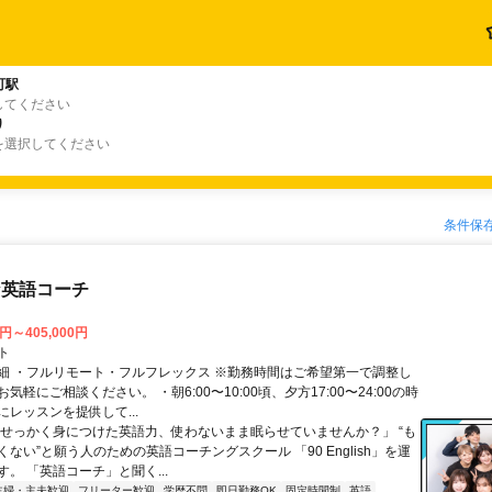
町駅
してください
り
を選択してください
条件保
な英語コーチ
0円～405,000円
ト
細 ・フルリモート・フルフレックス ※勤務時間はご希望第一で調整し
気軽にご相談ください。 ・朝6:00〜10:00頃、夕方17:00〜24:00の時
レッスンを提供して...
「せっかく身につけた英語力、使わないまま眠らせていませんか？」 “も
ない”と願う人のための英語コーチングスクール 「90 English」を運
。 「英語コーチ」と聞く...
主婦・主夫歓迎
フリーター歓迎
学歴不問
即日勤務OK
固定時間制
英語