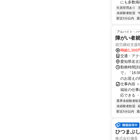
にも多数掲載
社員登用あり
未経験者歓迎
駅近5分以内
週
アルバイト・パ
障がい者
就労継続支援B型
時給1,30
交通・アク
愛知県名古
勤務時間詳細
で」「16
のお迎えの時
仕事内容 
福祉の仕事
応できる ・
業界未経験者歓
未経験者歓迎
駅近5分以内
週
ひつまぶし
株式会社備長