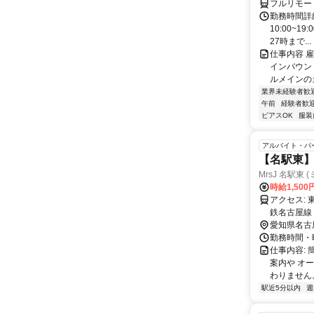
フルリモー
勤務時間詳細
10:00~1
27時まで...
仕事内容 
インバウン
ルメインのカ
業界未経験者歓
午前
経験者歓
ピアスOK
服装
アルバイト・パ
【名駅東
MrsJ 名駅東 
時給1,500
アクセス: 東山線 名古屋駅 徒歩5分 名鉄名古屋本線 名鉄名古屋駅 徒歩5分 近
鉄名古屋線
愛知県名古
勤務時間・曜
仕事内容:
案内や オ
わりません。
駅近5分以内
週