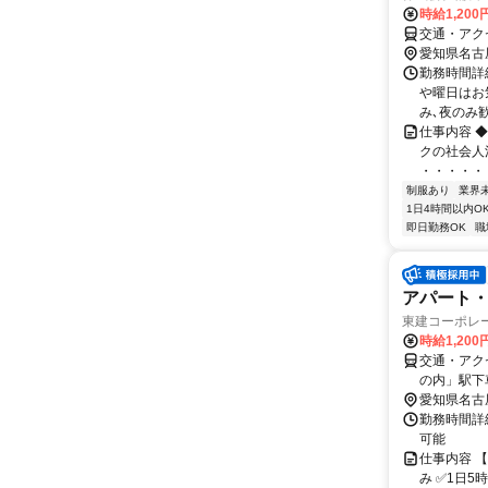
時給1,200
交通・アク
愛知県名古
勤務時間詳細
や曜日はお
み､夜のみ歓
仕事内容 
クの社会人
・・・・・
制服あり
業界
1日4時間以内O
即日勤務OK
職
アパート・
東建コーポレ
時給1,20
交通・アク
の内」駅下
愛知県名古
勤務時間詳細
可能
仕事内容 
み ✅1日