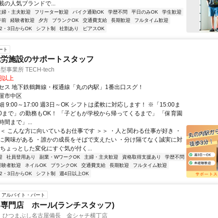
の人気ブランドで...
主婦・主夫歓迎
フリーター歓迎
バイク通勤OK
学歴不問
平日のみOK
学生歓迎
午前
経験者歓迎
夕方
ブランクOK
交通費支給
長期歓迎
フルタイム歓迎
2・3日からOK
シフト制
社割あり
ピアスOK
ート
就労施設のサポートスタッフ
事業所 TECH-tech
0円以上
セス 地下鉄鶴舞線・桜通線「丸の内駅」1番出口スグ！
屋市中区
 9:00～17:00 週3日～OK シフトは柔軟に対応します！ ※「15:00ま
:00まで」の勤務もOK！ 「子どもが学校から帰ってくるまで」 「保育園
間まで」...
＜＜ こんな方に向いているお仕事です ＞＞ ・人と関わる仕事が好き ・
に興味がある ・誰かの成長をそばで支えたい ・分け隔てなく誠実に対
ちょっとした変化にすぐ気が付く...
迎
社員登用あり
副業・WワークOK
主婦・主夫歓迎
資格取得支援あり
学歴不問
経験者歓迎
ネイルOK
ブランクOK
交通費支給
長期歓迎
フルタイム歓迎
2・3日からOK
シフト制
週4日以上OK
アルバイト・パート
専門店 ホール(ランチスタッフ)
 ひつまぶし名古屋備長 金シャチ横丁店