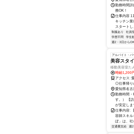
勤務時間詳細
務OK！
仕事内容 
キッチン業
スタートしま
制服あり
社員
学歴不問
学生
週2・3日からO
アルバイト・パ
美容スタイ
移動美容室たん
時給1,20
アクセス: 愛知県名古屋市中村区名駅3丁目8番6号 （「名古屋駅」から徒歩5分！）
◎仕事帰り
愛知県名古
勤務時間・曜
す。） 【
が安定します。
仕事内容:
容師スキル
ぽ」は、社
交通費支給
週