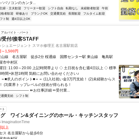
✅パソコンのカンタ...
主婦・主夫歓迎
フリーター歓迎
シフト自由
転勤なし
未経験者歓迎
午前
資格者歓迎
研修あり
ブランクOK
交通費支給
長期歓迎
フルタイム歓迎
フト制
週4日以上OK
アルバイト・パート
受付/接客STAFF
ッシュエージェント スマホ修理王 名古屋駅前店
円～1,500円
アクセス: 東山線 名古屋駅 徒歩2分 桜通線 国際センター駅 東山線 亀島駅
屋市中村区
日: 11:00～20:00 上記時間帯より ◇ 土日祝を含む週4日以上 ◇ 標準
8時間+休憩1時間 気軽にお問い合わせください♪
＝＝■求人のポイント■＝＝ (1)入社祝い金3万円支給！ (2)未経験からス
！ (3)業界トップレベルの技術が得られる！
――――――― ⏩お仕事詳細 ✏︎受付業...
交通費支給
シフト制
ート
ング ワイン&ダイニングのホール・キッチンスタッフ
ImaginationTime
0円以上
セス 名古屋駅から徒歩6分
屋市中村区