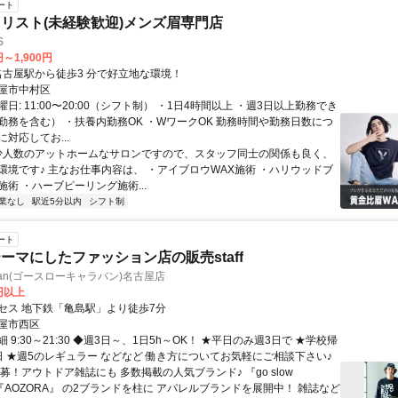
ート
リスト(未経験歓迎)メンズ眉専門店
S
円～1,900円
クセス: 名古屋駅から徒歩3 分で好立地な環境！
屋市中村区
日: 11:00〜20:00（シフト制） ・1日4時間以上 ・週3日以上勤務でき
勤務を含む） ・扶養内勤務OK ・WワークOK 勤務時間や勤務日数につ
対応してお...
 少人数のアットホームなサロンですので、スタッフ同士の関係も良く、
環境です♪ 主なお仕事内容は、 ・アイブロウWAX施術 ・ハリウッドブ
術 ・ハーブピーリング施術...
業なし
駅近5分以内
シフト制
ート
ーマにしたファッション店の販売staff
aravan(ゴースローキャラバン)名古屋店
0円以上
セス 地下鉄「亀島駅」より徒歩7分
屋市西区
 9:30～21:30 ◆週3日～、1日5h～OK！ ★平日のみ週3日で ★学校帰
日 ★週5のレギュラー などなど 働き方についてお気軽にご相談下さい♪
募！アウトドア雑誌にも 多数掲載の人気ブランド♪ 『go slow
n』『AOZORA』 の2ブランドを柱に アパレルブランドを展開中！ 雑誌など