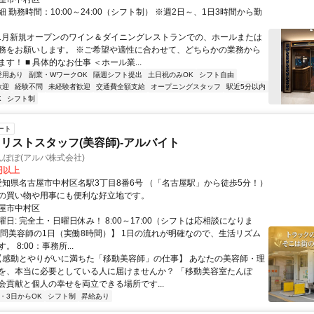
 勤務時間：10:00～24:00（シフト制） ※週2日～、1日3時間から勤
11月新規オープンのワイン＆ダイニングレストランでの、ホールまたは
務をお願いします。 ※ご希望や適性に合わせて、どちらかの業務から
す！ ■ 具体的なお仕事 ＜ホール業...
登用あり
副業・WワークOK
隔週シフト提出
土日祝のみOK
シフト自由
歓迎
経験不問
未経験者歓迎
交通費全額支給
オープニングスタッフ
駅近5分以内
K
シフト制
ート
リストスタッフ(美容師)-アルバイト
ぽぽ(アルバ株式会社)
0円以上
の買い物や用事にも便利な好立地です。
屋市中村区
日: 完全土・日曜日休み！ 8:00～17:00（シフトは応相談になりま
訪問美容師の1日（実働8時間）】 1日の流れが明確なので、生活リズム
 8:00：事務所...
 【感動とやりがいに満ちた「移動美容師」の仕事】 あなたの美容師・理
を、本当に必要としている人に届けませんか？ 「移動美容室たんぽ
会貢献と個人の幸せを両立できる場所です...
2・3日からOK
シフト制
昇給あり