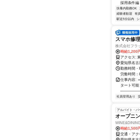
採用条件編 
扶養内勤務OK
経験者歓迎
有
駅近5分以内
シ
スマホ修理/
株式会社フラ
時給1,200
愛知県名古
勤務時間・曜
労働時間：
仕事内容: 
タート可能
――――――
社員登用あり
アルバイト・パ
オープニ
WINE&DINING 
時給1,50
交通・アク
愛知県名古