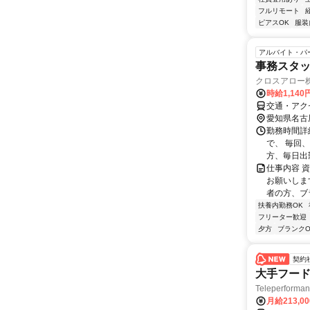
フルリモート
ピアスOK
服装
アルバイト・パ
事務スタ
クロスアロー
時給1,14
交通・アク
愛知県名古
勤務時間詳細
で、 毎回
方、毎日出勤
仕事内容 
お願いしま
者の方、ブ
扶養内勤務OK
フリーター歓迎
夕方
ブランクO
契約
大手フード
Teleperform
月給213,0