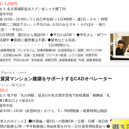
円～1,250円
セス 名古屋城駅徒歩スグ／金シャチ横丁内
屋市中区
 10:00～19:00/シフト自己申告制 ☆1日3時間～､週2日～ＯＫ！ 時間
気軽にご相談下さい｡ ☆平日のみ､土日のみもＯＫ！ そのほか ・昼の
迎！ ・平日の...
◆1日3時間、週2日から相談OK！ ◆平日のみOK！ ◆学生さん・Wワー
活躍中 ◆面接に履歴書は不要♪ ◆髪色なども自由。
・・・・・・・・・・・・・・ 1日3時間から、...
未経験者歓迎
ランチタイム
扶養内勤務OK
社員登用あり
副業・WワークOK
K
土日祝のみOK
主婦・主夫歓迎
フリーター歓迎
シフト自由
学歴不問
場見学可
平日のみOK
学生歓迎
経験不問
未経験者歓迎
午前
経験者歓迎
アルバイト・パート
賃貸マンション建築をサポートするCADオペレーター
ーション株式会社
0円以上
セス 地下鉄「丸の内駅」徒歩1分/名古屋市営地下鉄桜通線・鶴舞線「丸
車1番出口より徒歩1分
屋市中区
 9:00～18:00（休憩60分）のうち、5～7時間勤務 ✅就業時間は相談
【求人のポイント】 ❶待遇編 ✅週3日～の勤務OK ✅土曜・日曜・祝日休
5時間の勤務もOK ✅半年勤務後に有給休暇を付与 ✅正社員登用制度あり ❷