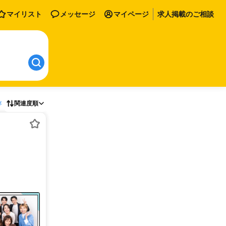
マイリスト
メッセージ
マイページ
求人掲載のご相談
存
関連度順