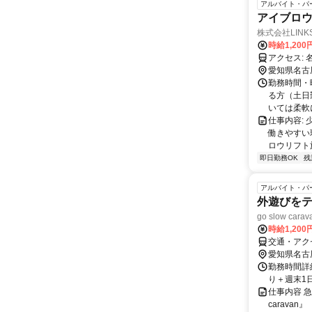
アルバイト・パ
アイブロウ
株式会社LINK
時給1,200
ア
愛知県名古
勤務時間・曜
る方（土日
いては柔軟に
仕事内容:
働きやすい
ロウリフト施
即日勤務OK
残
アルバイト・パ
外遊びをテ
go slow c
時給1,20
交通・アク
愛知県名古
勤務時間詳細
り＋週末1
仕事内容 急
carava