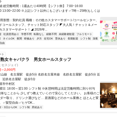
ト
 総労働時間：1週あたり40時間 【シフト例】 7:00~16:00
9:00 13:00~22:00 ※上記シフト以外にもございます ✅7時～25時(もしくは
雇用形態：契約社員 職種：その他カスタマーサポート/コールセンター、
ドコールスタッフ、チャット対応スタッフ ◤大人気！チャット＆メー
スタマーサポート！◢ 2026年...
迎
社員登用あり
学歴不問
転勤なし
経験不問
未経験者歓迎
フルリモート
迎
ネイルOK
夜間
研修あり
夕方
在宅OK
育休あり
長期歓迎
シフト制
深夜
自由
ート
】熟女キャバクラ 男女ホールスタッフ
(ミセスジェイ)
円～2,000円
 近鉄名古屋駅 徒歩5分
屋市中村区
日: 18:00～翌1:00 シフト制 ※休憩時間は法定労働時間に則り付与
 簡単なことから 少しずつ教えていくので安心してください。 お客様のご
ーダー取り、ドリンク運びなど… 居酒屋などのホール業務と ほとんど変
 ✅髪型自由 ✅ヒゲOK...
2・3日からOK
シフト制
昇給あり