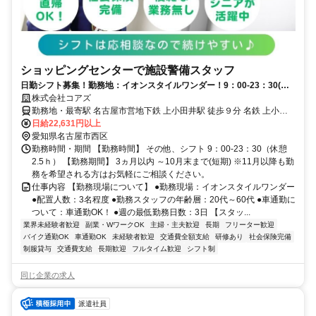
ショッピングセンターで施設警備スタッフ
日勤シフト募集！勤務地：イオンスタイルワンダー！9：00-23：30(休
憩2.5ｈ)/
株式会社コアズ
勤務地・最寄駅 名古屋市営地下鉄 上小田井駅 徒歩９分 名鉄 上小田
井駅 徒歩９分 東海交通事業城北線 小田井駅 徒歩７分
日給22,631円以上
愛知県名古屋市西区
勤務時間・期間 【勤務時間】 その他、シフト 9：00-23：30（休憩
2.5ｈ） 【勤務期間】 3ヵ月以内 ～10月末まで(短期) ※11月以降も勤
務を希望される方はお気軽にご相談ください。
仕事内容 【勤務現場について】 ●勤務現場：イオンスタイルワンダー
●配置人数：3名程度 ●勤務スタッフの年齢層：20代～60代 ●車通勤に
ついて：車通勤OK！ ●週の最低勤務日数：3日 【スタッ...
業界未経験者歓迎
副業・WワークOK
主婦・主夫歓迎
長期
フリーター歓迎
バイク通勤OK
車通勤OK
未経験者歓迎
交通費全額支給
研修あり
社会保険完備
制服貸与
交通費支給
長期歓迎
フルタイム歓迎
シフト制
同じ企業の求人
派遣社員