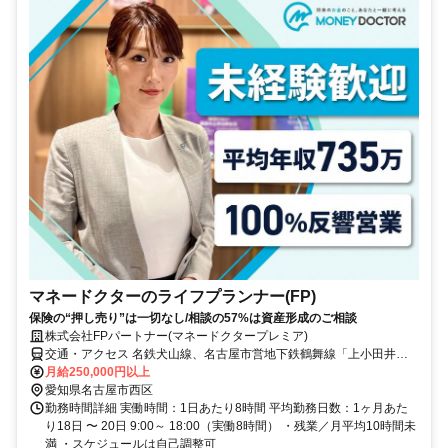
マネードクターのライフプランナー(FP)
保険の“押し売り”は一切なし/相談の57%は資産形成のご相談
株式会社FPパートナー(マネードクタープレミア)
交通・アクセス 名鉄犬山線、名古屋市営地下鉄鶴舞線「上小田井
駅」より徒歩6分
月給250,000円以上
愛知県名古屋市西区
勤務時間詳細 実働時間：1日あたり8時間 平均勤務日数：1ヶ月あた
り18日 〜 20日 9:00～ 18:00（実働8時間） ・残業／月平均10時間未
満 ・スケジュールは自己調整可