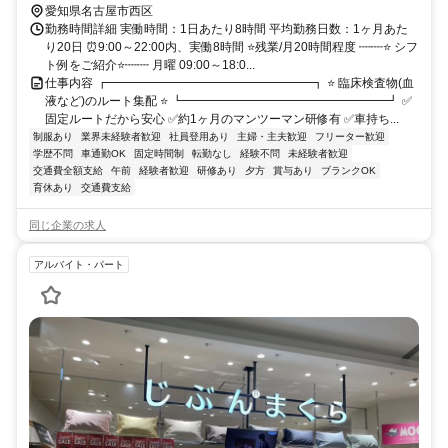
愛知県名古屋市西区
勤務時間詳細 実働時間：1日あたり8時間 平均勤務日数：1ヶ月あた
り20日 ⏰9:00～22:00内、実働8時間 ⭐残業/月20時間程度 ┉┉⭐ シフ
ト例をご紹介⭐┉┉ 月曜 09:00～18:0...
仕事内容 ┏━━━━━━━━━━━━━━━━━┓ ⭐ 臨床検査物(血
液など)のルート集配 ⭐ ┗━━━━━━━━━━━━━━━━━┛ ✅
固定ルートだから安心 ✅約1ヶ月のマンツーマン研修有 ✅車持ち...
制服あり
業界未経験者歓迎
社員登用あり
主婦・主夫歓迎
フリーター歓迎
学歴不問
車通勤OK
固定時間制
転勤なし
経験不問
未経験者歓迎
交通費全額支給
午前
経験者歓迎
研修あり
夕方
賞与あり
ブランクOK
育休あり
交通費支給
同じ企業の求人
アルバイト・パート