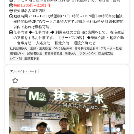
きやすいシフト制！急なキャンセルが発生した場合でも手当で給与を補
アクセス 名古屋市営鶴舞線 庄内通2番口徒歩約1分、名古屋市営鶴舞
償！
線 庄内緑地公園2番口徒歩約16分、名古屋市営鶴舞線 浄心1番口徒歩
時給1,705円～2,101円
約20分 市営地下鉄鶴舞線「庄内通」駅から徒歩約1分
愛知県名古屋市西区
勤務時間 7:00～19:00(希望制) *1日1時間～OK *曜日や時間帯の相談,
短時間勤務OK *Wワークご希望の方で,現職と当社勤務が 計週40時間
以内であれば勤務可能。
仕事内容 ◆- 仕事内容 -◆ 利用者様のご自宅に訪問をして、 在宅生活
の支援をするお仕事です。 【サービス内容】 ◆身体介護 ・起床介助
・食事介助 ・入浴介助 ・排泄介助 ・通院介助 など ...
社員登用あり
主婦・主夫歓迎
60代も応募可
資格取得支援あり
フリーター歓迎
職場見学可
経験者歓迎
有資格者歓迎
研修あり
ブランクOK
交通費支給
シフト制
履歴書不要
アルバイト・パート