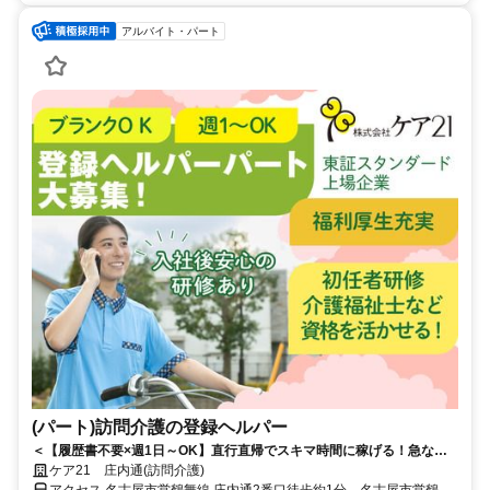
アルバイト・パート
(パート)訪問介護の登録ヘルパー
＜【履歴書不要×週1日～OK】直行直帰でスキマ時間に稼げる！急なキ
ャンセルも手当有！定年無し！＞★履歴書の準備不要★未経験者OK！働
ケア21 庄内通(訪問介護)