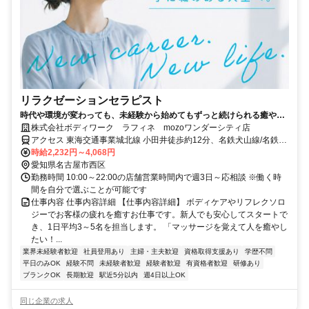
リラクゼーションセラピスト
時代や環境が変わっても、未経験から始めてもずっと続けられる癒やし
の仕事。手に職を身につけて、生き方を変えよう。
株式会社ボディワーク ラフィネ mozoワンダーシティ店
アクセス 東海交通事業城北線 小田井徒歩約12分、名鉄犬山線/名鉄名
古屋本線 上小田井北口徒歩約13分、名古屋市営鶴舞線 上小田井北口
時給2,232円～4,068円
徒歩約13分 最寄駅：小田井駅
愛知県名古屋市西区
勤務時間 10:00～22:00の店舗営業時間内で週3日～応相談 ※働く時
間を自分で選ぶことが可能です
仕事内容 仕事内容詳細 【仕事内容詳細】 ボディケアやリフレクソロ
ジーでお客様の疲れを癒すお仕事です。新人でも安心してスタートで
き、1日平均3～5名を担当します。 「マッサージを覚えて人を癒やし
たい！...
業界未経験者歓迎
社員登用あり
主婦・主夫歓迎
資格取得支援あり
学歴不問
平日のみOK
経験不問
未経験者歓迎
経験者歓迎
有資格者歓迎
研修あり
ブランクOK
長期歓迎
駅近5分以内
週4日以上OK
同じ企業の求人