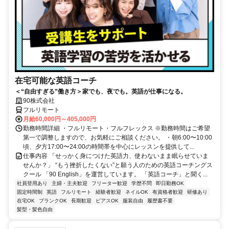
在宅可能な英語コーチ
＜“自由すぎる”働き方＞家でも、夜でも。英語が仕事になる。
90株式会社
フルリモート
月給60,000円～405,000円
勤務時間詳細 ・フルリモート・フルフレックス ※勤務時間はご希望
第一で調整しますので、お気軽にご相談ください。 ・朝6:00〜10:00
頃、夕方17:00〜24:00の時間帯を中心にレッスンを提供して...
仕事内容 「せっかく身につけた英語力、使わないまま眠らせていま
せんか？」 “もう挫折したくない”と願う人のための英語コーチングス
クール 「90 English」を運営しています。 「英語コーチ」と聞く...
社員登用あり
主婦・主夫歓迎
フリーター歓迎
学歴不問
即日勤務OK
固定時間制
英語
フルリモート
経験者歓迎
ネイルOK
有資格者歓迎
研修あり
在宅OK
ブランクOK
長期歓迎
ピアスOK
服装自由
履歴書不要
髪型・髪色自由