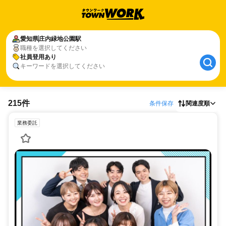
愛知県
庄内緑地公園駅
職種を選択してください
社員登用あり
キーワードを選択してください
215件
条件保存
関連度順
業務委託