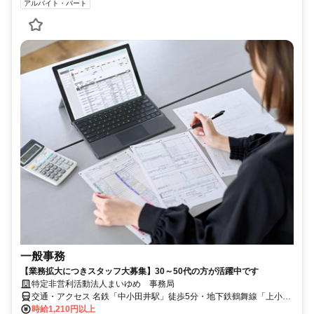
アルバイト・パート
一般事務
【業務拡大につきスタッフ大募集】30～50代の方が活躍中です
特定非営利活動法人まいゆめ 事務局
交通・アクセス 名鉄「中小田井駅」徒歩5分・地下鉄鶴舞線「上小田
井駅」徒歩9分
時給1,210円以上