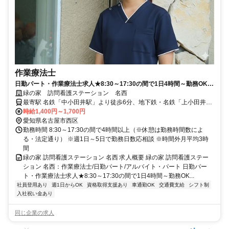
作業療法士
日勤パート・作業療法士求人★8:30～17:30の間で1日4時間～勤務OK！
マイカー通勤可能◇残業少なめ☆【名古屋市西区、中小田井駅、訪問看
緑の家 訪問看護ステーション 名西
護、作業療法士、日勤パート】
最寄駅 名鉄「中小田井駅」より徒歩6分、地下鉄・名鉄「上小田井
駅」より徒歩8分
時給1,400円～1,700円
愛知県名古屋市西区
勤務時間 8:30～17:30の間で4時間以上（※休憩は勤務時間数によ
る・法定通り） ※週1日～5日で勤務日数応相談 ※時間外月平均3時
間
緑の家 訪問看護ステーション 名西 求人概要 緑の家 訪問看護ステー
ション 名西：作業療法士/日勤パート/アルバイト・パート 日勤パー
ト・作業療法士求人★8:30～17:30の間で1日4時間～勤務OK...
社員登用あり
週1日からOK
資格取得支援あり
車通勤OK
交通費支給
シフト制
入社祝い金あり
同じ企業の求人