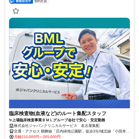
契約社員
臨床検査物(血液など)のルート集配スタッフ
✨上場臨床検査事業ＢＭＬグループ会社で安心・安定勤務
株式会社ジャパンクリニカルサービス 名古屋集配
交通・アクセス 鶴舞線「庄内緑地公園駅」徒歩3分/城北線「小田井
駅」徒歩11分/名鉄犬山線「中小田井駅」徒歩15分
月給210,000円～265,000円