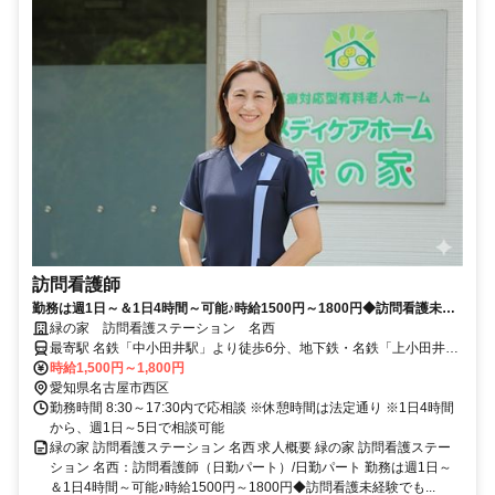
訪問看護師
勤務は週1日～＆1日4時間～可能♪時給1500円～1800円◆訪問看護未経
験でも可能！入社祝い金支給◆【名古屋市西区、中小田井駅、訪問看護
緑の家 訪問看護ステーション 名西
ステーション、看護師、日勤パート】
最寄駅 名鉄「中小田井駅」より徒歩6分、地下鉄・名鉄「上小田井
駅」より徒歩8分
時給1,500円～1,800円
愛知県名古屋市西区
勤務時間 8:30～17:30内で応相談 ※休憩時間は法定通り ※1日4時間
から、週1日～5日で相談可能
緑の家 訪問看護ステーション 名西 求人概要 緑の家 訪問看護ステー
ション 名西：訪問看護師（日勤パート）/日勤パート 勤務は週1日～
＆1日4時間～可能♪時給1500円～1800円◆訪問看護未経験でも...