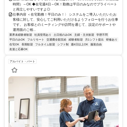
時間）～OK ◆在宅週4日～OK！勤務は平日のみなのでプライベート
と両立しやすいですよ◎
仕事内容 ＜在宅勤務！平日のみ！〉 システムをご導入いただいたお
客様に対して、安心してご利用いただけるようフォローを行うお仕事
です。 お客様とのミーティングや訪問を通じて、設定のサポートや
運用面のご相...
業界未経験者歓迎
社員登用あり
土日祝のみOK
主婦・主夫歓迎
学歴不問
平日のみOK
フルリモート
交通費全額支給
経験者歓迎
月1シフト提出
研修あり
在宅OK
長期歓迎
フルタイム歓迎
シフト制
週4日以上OK
服装自由
友達と応募OK
アルバイト・パート