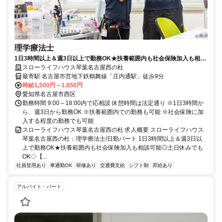
理学療法士
1日3時間以上＆週3日以上で勤務OK★扶養範囲内も社会保険加入も相談
可能◎土日休みでもOK◇【名古屋市西区、庄内通駅、住宅型有料老人ホ
スローライフハウス琴葉名古屋西の杜
ーム、理学療法士、日勤パート】※採用強化中
最寄駅 名古屋市営地下鉄鶴舞線「庄内通駅」徒歩9分
時給1,500円～1,650円
愛知県名古屋市西区
勤務時間 9:00～18:00内で応相談 休憩時間は法定通り ※1日3時間か
ら、週3日から勤務OK ※扶養範囲内での勤務も可能 ※社会保険に加
入する程度の勤務でも可能
スローライフハウス琴葉名古屋西の杜 求人概要 スローライフハウス
琴葉名古屋西の杜：理学療法士/日勤パート 1日3時間以上＆週3日以
上で勤務OK★扶養範囲内も社会保険加入も相談可能◎土日休みでも
OK◇【...
社員登用あり
車通勤OK
研修あり
交通費支給
シフト制
昇給あり
アルバイト・パート