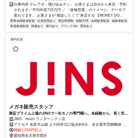
仕事内容 テレアポ・飛び込みナシ。 お客さまは自分から来店・予約
されます／平均年収735万円 ／ 「保険営業」のイメージ、データで
変わります。 お客さまが“相談したくて”来店する 【MONEY DO...
業界未経験者歓迎
社員登用あり
固定時間制
経験不問
未経験者歓迎
経験者歓迎
有資格者歓迎
研修あり
賞与あり
ブランクOK
育休あり
契約社員
メガネ販売スタッフ
東証プライム上場のJINSで一生モノの専門職へ。未経験から、長く安定
して自分らしく働ける環境を選びませんか？＊車通勤・駐車場利用は応
JINS mozo ワンダーシティ店
相談
アクセス 名鉄犬山線 上小田井北口徒歩約6分、名古屋市営鶴舞線 上
小田井北口徒歩約6分、東海交通事業城北線 小田井徒歩約8分 名鉄・
時給1,350円以上
地下鉄「上小田井」駅北口 徒歩約5分城北線「小田井」駅 徒歩約10
愛知県名古屋市西区