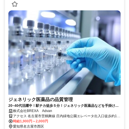
ジェネリック医薬品の品質管理
20~40代活躍中！駅チカ徒歩５分！ジェネリック医薬品などを手掛ける
会社でのお仕事です。
株式会社BREXA Advan
アクセス 名古屋市営鶴舞線 庄内緑地公園エレベータ出入口徒歩約1分
【勤務地詳細】地下鉄鶴舞線『庄内緑地公園駅』より徒歩5分
時給1,900円～2,000円
愛知県名古屋市西区