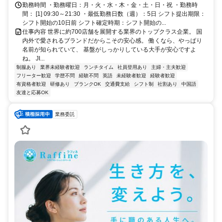
分
勤務時間 ・勤務曜日：月・火・水・木・金・土・日・祝 ・勤務時
間： [1] 09:30～21:30 ・最低勤務日数（週）：5日 シフト提出期限：
シフト開始の10日前 シフト確定時期：シフト開始の...
仕事内容 世界に約700店舗を展開する業界のトップクラス企業。 国
内外で愛されるブランドだからこその安心感。 働くなら、やっぱり
名前が知られていて、 基盤がしっかりしている大手が安心ですよ
ね。 JI...
制服あり
業界未経験者歓迎
ランチタイム
社員登用あり
主婦・主夫歓迎
フリーター歓迎
学歴不問
経験不問
英語
未経験者歓迎
経験者歓迎
有資格者歓迎
研修あり
ブランクOK
交通費支給
シフト制
社割あり
中国語
友達と応募OK
業務委託