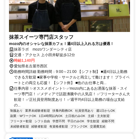
抹茶スイーツ専門店スタッフ
mozo内のオシャレな抹茶カフェ！週4日以上入れる方は優遇！
抹茶ラボ mozoワンダーシティ店
交通・アクセス 上小田井駅徒歩12分
時給1,140円
愛知県名古屋市西区
勤務時間詳細 勤務時間：9:00～21:00 【シフト制】 ■週4日以上勤務
できる方歓迎 ■家事や学校・サークルと両立して働けます！ プライベ
ートとの両立も応援！ 【シフト例】 ■他のお仕事と両...
仕事内容 ✨オススメポイント✨ ✅mozo内にあるお洒落な抹茶・スイ
ーツ専門店！ ✅メディアで話題沸騰中の人気店！ ✅フリーターさん大
歓迎！ ✅正社員登用制度あり！ ✅週平均4日以上勤務の場合は支給
の...
制服あり
業界未経験者歓迎
扶養内勤務OK
社員登用あり
週1日からOK
副業・WワークOK
1日4時間以内OK
土日祝のみOK
主婦・主夫歓迎
フリーター歓迎
シフト自由
学歴不問
平日のみOK
学生歓迎
経験不問
未経験者歓迎
経験者歓迎
有資格者歓迎
ブランクOK
交通費支給