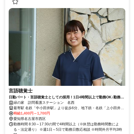
言語聴覚士
日勤パート・言語聴覚士としての採用！1日4時間以上で勤務OK♪勤務日
数の相談OK◆時間外勤務少なめ★車通勤可能！【名古屋市西区、中小田
緑の家 訪問看護ステーション 名西
井駅、訪問看護、言語聴覚士、日勤パート】
最寄駅 名鉄「中小田井駅」より徒歩6分、地下鉄・名鉄「上小田井
駅」より徒歩8分
時給1,400円～1,700円
愛知県名古屋市西区
勤務時間 8:30～17:30の間で4時間以上（※休憩は勤務時間数によ
る・法定通り） ※週1日～5日で勤務日数応相談 ※時間外月平均3時