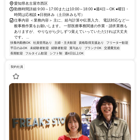
愛知県名古屋市西区
勤務時間詳細 9:00～17:00または10:00～18:00 ●週4日～OK ●曜日・
時間は応相談 ●日祝休み（土日休みも可）
仕事内容 ＜業務内容＞ 主に、給与計算や伝票入力、 電話対応など一
般事務作業をお願いします。 一部医療事務関連の作業・請求業務も
ありますが、 やりながら少しずつ覚えていっていただければ大丈夫
です。 ...
扶養内勤務OK
社員登用あり
主婦・主夫歓迎
資格取得支援あり
フリーター歓迎
平日のみOK
未経験者歓迎
経験者歓迎
賞与あり
ブランクOK
交通費支給
長期歓迎
フルタイム歓迎
シフト制
週4日以上OK
契約社員