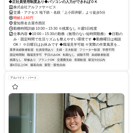
◆正社員登用制度あり◆パソコンの入力ができればＯＫ
株式会社アルファサービス
交通・アクセス 地下鉄・名鉄「上小田井駅」より徒歩5分
時給1,140円
愛知県名古屋市西区
勤務時間詳細 10:00～15:30 ※残業なし ※週5日程度
仕事内容 ◆10:00～15:30の勤務（無理のない短時間勤務） ◆日勤の
み・固定時間で生活リズムも整えやすい環境です ◆勤務曜日は相談
OK！ ※日曜日はお休みです ◆職場見学可能 ※実際の作業風景を...
業界未経験者歓迎
社員登用あり
主婦・主夫歓迎
フリーター歓迎
学歴不問
固定時間制
職場見学可
平日のみOK
転勤なし
経験不問
未経験者歓迎
残業なし
研修あり
ブランクOK
交通費支給
長期歓迎
駅近5分以内
週4日以上OK
服装自由
髪型・髪色自由
アルバイト・パート