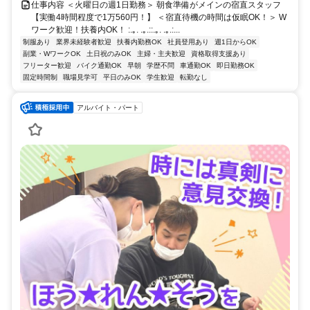
仕事内容 ＜火曜日の週1日勤務＞ 朝食準備がメインの宿直スタッフ
【実働4時間程度で1万560円！】 ＜宿直待機の時間は仮眠OK！＞ W
ワーク歓迎！扶養内OK！ :.｡. .｡.::.｡. .｡.:...
制服あり
業界未経験者歓迎
扶養内勤務OK
社員登用あり
週1日からOK
副業・WワークOK
土日祝のみOK
主婦・主夫歓迎
資格取得支援あり
フリーター歓迎
バイク通勤OK
早朝
学歴不問
車通勤OK
即日勤務OK
固定時間制
職場見学可
平日のみOK
学生歓迎
転勤なし
アルバイト・パート