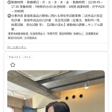
勤務時間 ・勤務曜日：月・火・水・木・金 ・勤務時間： [1] 08:45～
17:30 実働時間：7時間45分/日 休憩時間：1時間 残業時間：月平均20
～30時間
仕事内容 新規医薬品の開発に関わる理化学試験業務 〇試作品の安定
性評価 ・新規申請品目の評価 ・安定性試験（定量法、製剤均一性、
純度試験、溶出試験 等） 【試験の流れ】移動相の調整→サンプル調
整...
業界未経験者歓迎
社員登用あり
学歴不問
固定時間制
転勤なし
交通費支給
駅近5分以内
土日祝休み
同じ企業の求人
アルバイト・パート