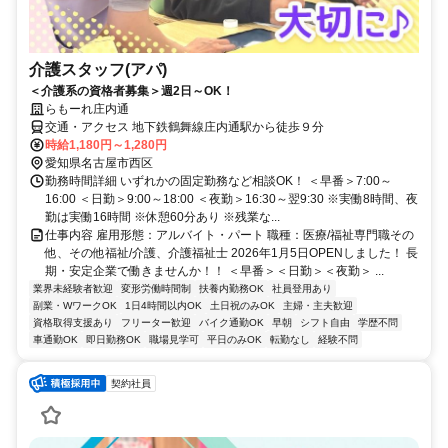
介護スタッフ(アパ)
＜介護系の資格者募集＞週2日～OK！
らもーれ庄内通
交通・アクセス 地下鉄鶴舞線庄内通駅から徒歩９分
時給1,180円～1,280円
愛知県名古屋市西区
勤務時間詳細 いずれかの固定勤務など相談OK！ ＜早番＞7:00～
16:00 ＜日勤＞9:00～18:00 ＜夜勤＞16:30～翌9:30 ※実働8時間、夜
勤は実働16時間 ※休憩60分あり ※残業な...
仕事内容 雇用形態：アルバイト・パート 職種：医療/福祉専門職その
他、その他福祉/介護、介護福祉士 2026年1月5日OPENしました！ 長
期・安定企業で働きませんか！！ ＜早番＞＜日勤＞＜夜勤＞ ...
業界未経験者歓迎
変形労働時間制
扶養内勤務OK
社員登用あり
副業・WワークOK
1日4時間以内OK
土日祝のみOK
主婦・主夫歓迎
資格取得支援あり
フリーター歓迎
バイク通勤OK
早朝
シフト自由
学歴不問
車通勤OK
即日勤務OK
職場見学可
平日のみOK
転勤なし
経験不問
契約社員