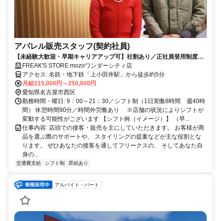
アパレル販売スタッフ(契約社員)
【未経験大歓迎・早期キャリアアップ可】社割あり／正社員登用制度あ
り／昇給年2回／年間休日105日・休暇10日以上 （合計115日以上）
FREAK'S STORE mozoワンダーシティ店
アクセス: 名鉄・地下鉄「上小田井駅」から徒歩約5分
月給215,000円～250,000円
愛知県名古屋市西区
勤務時間・曜日: 9：00～21：30／シフト制（1日実働8時間 週40時
間） 休憩時間90分／時間外労働あり ※店舗の状況によりシフトが
変動する可能性がございます 【シフト例（イメージ）】 （早...
仕事内容: 店頭での接客・販売を主にしていただきます。 お客様が商
品を選ぶ際のサポートや、 スタイリングの提案などが主な役割とな
ります。 ぜひあなたの接客を通してフリークスの、 そしてあなた自
身の...
交通費支給
シフト制
昇給あり
アルバイト・パート