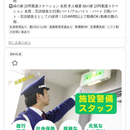
間
緑の家 訪問看護ステーション 名西 求人概要 緑の家 訪問看護ステー
ション 名西：言語聴覚士/日勤パート/アルバイト・パート 日勤パー
ト・言語聴覚士としての採用！1日4時間以上で勤務OK♪勤務日数の
相...
社員登用あり
週1日からOK
資格取得支援あり
車通勤OK
交通費支給
シフト制
入社祝い金あり
同じ企業の求人
契約社員