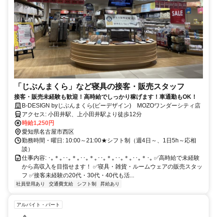
「じぶんまくら」など寝具の接客・販売スタッフ
接客・販売未経験も歓迎！高時給でしっかり稼げます！車通勤もOK！
B-DESIGN byじぶんまくら(ビーデザイン) MOZOワンダーシティ店
アクセス: 小田井駅、上小田井駅より徒歩12分
時給1,250円
愛知県名古屋市西区
勤務時間・曜日: 10:00～21:00★シフト制（週4日～、1日5h～応相
談）
仕事内容: ･｡＊｡･･｡＊｡･･｡＊｡･･｡＊｡･･｡＊｡･･｡＊･｡ ✅高時給で未経験
から高収入を目指せます！ ✅寝具・雑貨・ルームウェアの販売スタッ
フ ✅接客未経験の20代・30代・40代も活...
社員登用あり
交通費支給
シフト制
昇給あり
アルバイト・パート