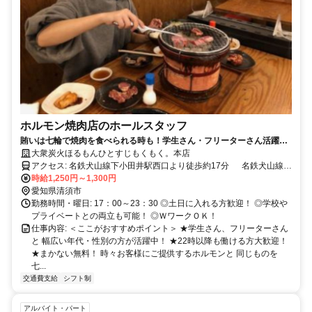
ホルモン焼肉店のホールスタッフ
賄いは七輪で焼肉を食べられる時も！学生さん・フリーターさん活躍
中！
大衆炭火ほるもんひとすじもくもく。本店
アクセス: 名鉄犬山線下小田井駅西口より徒歩約17分 名鉄犬山線中
小田井駅出口より徒歩約20分
時給1,250円～1,300円
愛知県清須市
勤務時間・曜日: 17：00～23：30 ◎土日に入れる方歓迎！ ◎学校や
プライベートとの両立も可能！ ◎ＷワークＯＫ！
仕事内容: ＜ここがおすすめポイント＞ ★学生さん、フリーターさん
と 幅広い年代・性別の方が活躍中！ ★22時以降も働ける方大歓迎！
★まかない無料！ 時々お客様にご提供するホルモンと 同じものを
七...
交通費支給
シフト制
アルバイト・パート