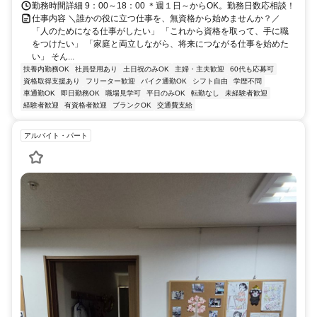
勤務時間詳細 9：00～18：00 ＊週１日～からOK。勤務日数応相談！
仕事内容 ＼誰かの役に立つ仕事を、無資格から始めませんか？／
「人のためになる仕事がしたい」 「これから資格を取って、手に職
をつけたい」 「家庭と両立しながら、将来につながる仕事を始めた
い」 そん...
扶養内勤務OK
社員登用あり
土日祝のみOK
主婦・主夫歓迎
60代も応募可
資格取得支援あり
フリーター歓迎
バイク通勤OK
シフト自由
学歴不問
車通勤OK
即日勤務OK
職場見学可
平日のみOK
転勤なし
未経験者歓迎
経験者歓迎
有資格者歓迎
ブランクOK
交通費支給
アルバイト・パート