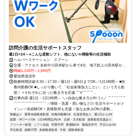
訪問介護の生活サポートスタッフ
週1日×1H～⭐こんな柔軟シフト、他にない✨掃除等の生活補助
ヘルパーステーション スプーン
交通・アクセス 名鉄中小田井駅から車で4分、地下鉄上小田井駅から
車で7分
時給1,330円～1,990円
愛知県清須市
勤務時間詳細 8:30～17:30 ✅週1日～週5日までOK ✅1日1時間～ ■扶
養内勤務OK ■しっかり働いて 「社会保険加入したい」という方も歓
迎！ ⭐それぞれに合った働き方を応援 ￣V￣￣￣...
仕事内容 週1日・1日1時間～ ＼⭐自由な働き方が叶う⭐／ ￣￣￣￣￣
￣￣￣￣￣￣￣￣￣ ✅掃除・洗濯・買い物などの 生活サポートがメ
イン♪ ✅未経験OK！資格取得も支援 ✅急なお休みOKの柔軟...
制服あり
業界未経験者歓迎
扶養内勤務OK
社員登用あり
週1日からOK
副業・WワークOK
1日4時間以内OK
主婦・主夫歓迎
資格取得支援あり
フリーター歓迎
シフト自由
学歴不問
車通勤OK
職場見学可
平日のみOK
学生歓迎
経験不問
未経験者歓迎
午前
経験者歓迎