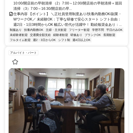
10:00/開店前の早朝清掃 （2）7:00～12:00/開店前の早朝清掃＋巡回
清掃 （3）7:00～16:30/開店前の早...
仕事内容 【ポイント】 ＼正社員登用制度あり/扶養内勤務OK/副業・
WワークOK／ 未経験OK：丁寧な研修で安心スタート シフト自由：
週2日・1日3時間からOK 幅広い世代が活躍中！ 勤続報奨金あり：...
制服あり
扶養内勤務OK
主婦・主夫歓迎
フリーター歓迎
学歴不問
平日のみOK
未経験者歓迎
交通費全額支給
経験者歓迎
研修あり
ブランクOK
長期歓迎
フルタイム歓迎
週2・3日からOK
シフト制
週4日以上OK
アルバイト・パート