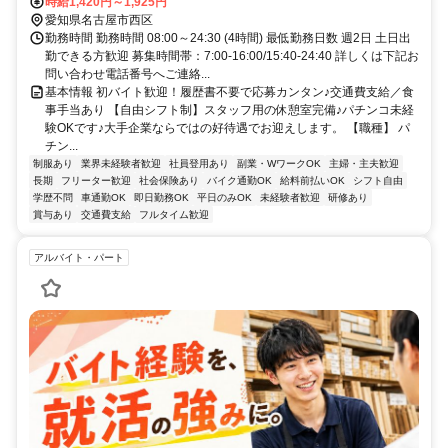
時給1,420円～1,925円
愛知県名古屋市西区
勤務時間 勤務時間 08:00～24:30 (4時間) 最低勤務日数 週2日 土日出
勤できる方歓迎 募集時間帯：7:00-16:00/15:40-24:40 詳しくは下記お
問い合わせ電話番号へご連絡...
基本情報 初バイト歓迎！履歴書不要で応募カンタン♪交通費支給／食
事手当あり 【自由シフト制】スタッフ用の休憩室完備♪パチンコ未経
験OKです♪大手企業ならではの好待遇でお迎えします。 【職種】 パ
チン...
制服あり
業界未経験者歓迎
社員登用あり
副業・WワークOK
主婦・主夫歓迎
長期
フリーター歓迎
社会保険あり
バイク通勤OK
給料前払いOK
シフト自由
学歴不問
車通勤OK
即日勤務OK
平日のみOK
未経験者歓迎
研修あり
賞与あり
交通費支給
フルタイム歓迎
アルバイト・パート