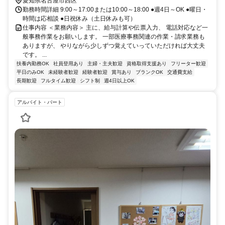
愛知県名古屋市西区
勤務時間詳細 9:00～17:00または10:00～18:00 ●週4日～OK ●曜日・
時間は応相談 ●日祝休み（土日休みも可）
仕事内容 ＜業務内容＞ 主に、給与計算や伝票入力、 電話対応など一
般事務作業をお願いします。 一部医療事務関連の作業・請求業務も
ありますが、 やりながら少しずつ覚えていっていただければ大丈夫
です。 ...
扶養内勤務OK
社員登用あり
主婦・主夫歓迎
資格取得支援あり
フリーター歓迎
平日のみOK
未経験者歓迎
経験者歓迎
賞与あり
ブランクOK
交通費支給
長期歓迎
フルタイム歓迎
シフト制
週4日以上OK
アルバイト・パート