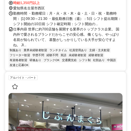
小田井北口徒歩約6分、東海交通事業城北線 小田井徒歩約8分 名鉄・
時給1,350円以上
地下鉄「上小田井」駅北口 徒歩約5分城北線「小田井」駅 徒歩約10
愛知県名古屋市西区
分
勤務時間 ・勤務曜日：月・火・水・木・金・土・日・祝 ・勤務時
間： [1] 09:30～21:30 ・最低勤務日数（週）：5日 シフト提出期限：
シフト開始の10日前 シフト確定時期：シフト開始の...
仕事内容 世界に約700店舗を展開する業界のトップクラス企業。 国
内外で愛されるブランドだからこその安心感。 働くなら、やっぱり
名前が知られていて、 基盤がしっかりしている大手が安心ですよ
ね。 JI...
制服あり
業界未経験者歓迎
ランチタイム
社員登用あり
主婦・主夫歓迎
フリーター歓迎
学歴不問
経験不問
英語
未経験者歓迎
経験者歓迎
有資格者歓迎
研修あり
ブランクOK
交通費支給
シフト制
社割あり
中国語
友達と応募OK
アルバイト・パート