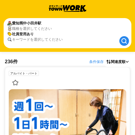
愛知県
愛知県
中小田井駅
中小田井駅
職種を選択してください
社員登用あり
社員登用あり
キーワードを選択してください
236件
条件保存
関連度順
アルバイト・パート