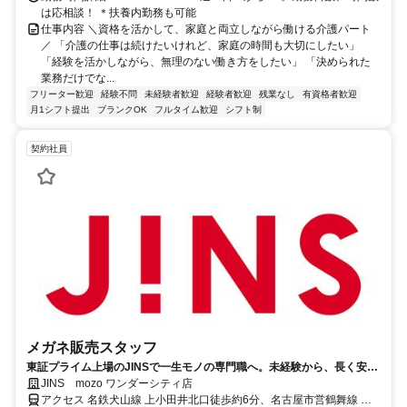
は応相談！ ＊扶養内勤務も可能
仕事内容 ＼資格を活かして、家庭と両立しながら働ける介護パート
／ 「介護の仕事は続けたいけれど、家庭の時間も大切にしたい」
「経験を活かしながら、無理のない働き方をしたい」 「決められた
業務だけでな...
フリーター歓迎
経験不問
未経験者歓迎
経験者歓迎
残業なし
有資格者歓迎
月1シフト提出
ブランクOK
フルタイム歓迎
シフト制
契約社員
メガネ販売スタッフ
東証プライム上場のJINSで一生モノの専門職へ。未経験から、長く安定
して自分らしく働ける環境を選びませんか？＊車通勤・駐車場利用は応
JINS mozo ワンダーシティ店
相談
アクセス 名鉄犬山線 上小田井北口徒歩約6分、名古屋市営鶴舞線 上