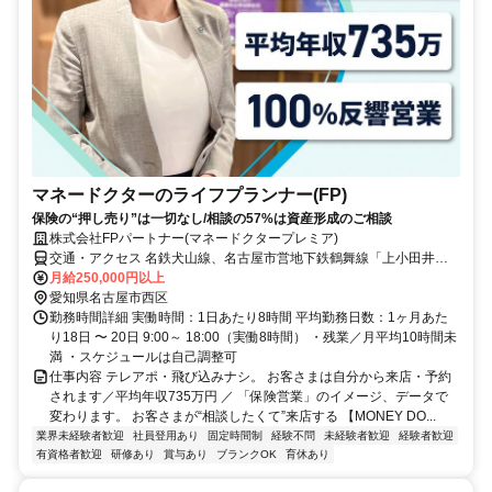
マネードクターのライフプランナー(FP)
保険の“押し売り”は一切なし/相談の57%は資産形成のご相談
株式会社FPパートナー(マネードクタープレミア)
交通・アクセス 名鉄犬山線、名古屋市営地下鉄鶴舞線「上小田井
駅」より徒歩6分
月給250,000円以上
愛知県名古屋市西区
勤務時間詳細 実働時間：1日あたり8時間 平均勤務日数：1ヶ月あた
り18日 〜 20日 9:00～ 18:00（実働8時間） ・残業／月平均10時間未
満 ・スケジュールは自己調整可
仕事内容 テレアポ・飛び込みナシ。 お客さまは自分から来店・予約
されます／平均年収735万円 ／ 「保険営業」のイメージ、データで
変わります。 お客さまが“相談したくて”来店する 【MONEY DO...
業界未経験者歓迎
社員登用あり
固定時間制
経験不問
未経験者歓迎
経験者歓迎
有資格者歓迎
研修あり
賞与あり
ブランクOK
育休あり