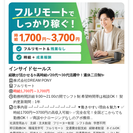
インサイドセールス
経験が活かせる✨高時給✅20代〜30代活躍中！週休二日制✨
株式会社DREAM PONY
フルリモート
時給1,700円～3,700円
勤務時間詳細 9:00〜21:00の間でシフト制 希望時間帯は相談OK！ 契
約更新期間：1年
仕事内容 ─┘─┘─┘─┘─┘─┘─┘─┘─┘ ▼働きやすい理由＆魅力▼ ✅
時給1700円〜3700円の高収入可能✨ ✅完全在宅！全国どこからでも
勤務OK！ ✅商談やクロージングなしのアポ獲得...
社員登用あり
主婦・主夫歓迎
フリーター歓迎
シフト自由
学歴不問
即日勤務OK
職場見学可
フルリモート
交通費全額支給
経験者歓迎
ネイルOK