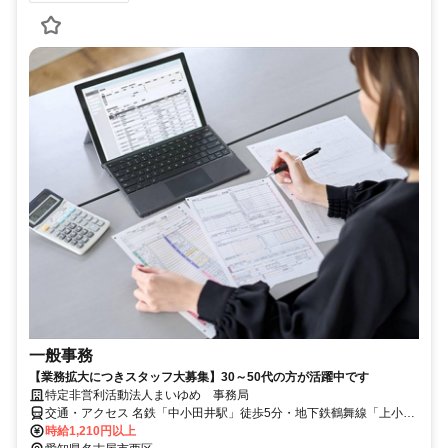
一般事務
【業務拡大につきスタッフ大募集】30～50代の方が活躍中です
特定非営利活動法人まいゆめ 事務局
交通・アクセス 名鉄「中小田井駅」徒歩5分・地下鉄鶴舞線「上小田
井駅」徒歩9分
時給1,210円以上