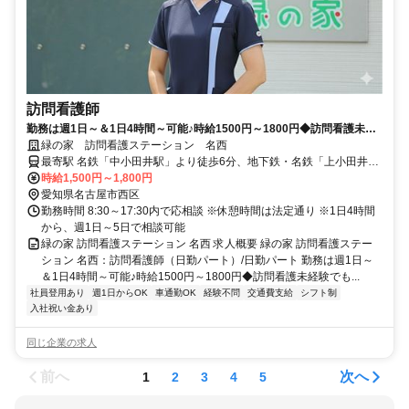
訪問看護師
勤務は週1日～＆1日4時間～可能♪時給1500円～1800円◆訪問看護未経
験でも可能！入社祝い金支給◆【名古屋市西区、中小田井駅、訪問看護
緑の家 訪問看護ステーション 名西
ステーション、看護師、日勤パート】
最寄駅 名鉄「中小田井駅」より徒歩6分、地下鉄・名鉄「上小田井
駅」より徒歩8分
時給1,500円～1,800円
愛知県名古屋市西区
勤務時間 8:30～17:30内で応相談 ※休憩時間は法定通り ※1日4時間
から、週1日～5日で相談可能
緑の家 訪問看護ステーション 名西 求人概要 緑の家 訪問看護ステー
ション 名西：訪問看護師（日勤パート）/日勤パート 勤務は週1日～
＆1日4時間～可能♪時給1500円～1800円◆訪問看護未経験でも...
社員登用あり
週1日からOK
車通勤OK
経験不問
交通費支給
シフト制
入社祝い金あり
同じ企業の求人
前へ
次へ
1
2
3
4
5