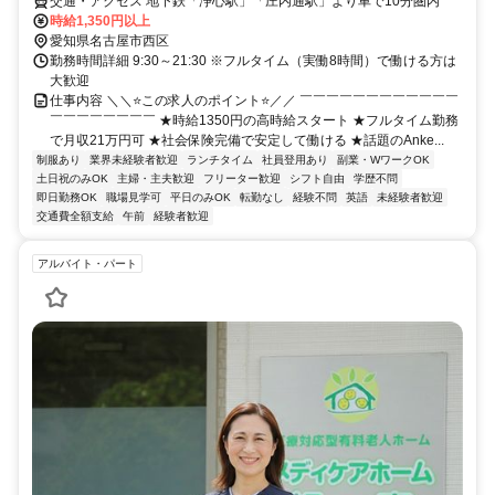
交通・アクセス 地下鉄「浄心駅」「庄内通駅」より車で10分圏内
時給1,350円以上
愛知県名古屋市西区
勤務時間詳細 9:30～21:30 ※フルタイム（実働8時間）で働ける方は
大歓迎
仕事内容 ＼＼⭐この求人のポイント⭐／／ ￣￣￣￣￣￣￣￣￣￣￣￣
￣￣￣￣￣￣￣￣ ★時給1350円の高時給スタート ★フルタイム勤務
で月収21万円可 ★社会保険完備で安定して働ける ★話題のAnke...
制服あり
業界未経験者歓迎
ランチタイム
社員登用あり
副業・WワークOK
土日祝のみOK
主婦・主夫歓迎
フリーター歓迎
シフト自由
学歴不問
即日勤務OK
職場見学可
平日のみOK
転勤なし
経験不問
英語
未経験者歓迎
交通費全額支給
午前
経験者歓迎
アルバイト・パート