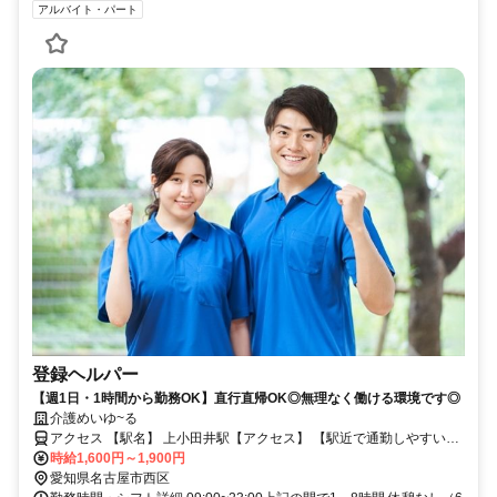
アルバイト・パート
登録ヘルパー
【週1日・1時間から勤務OK】直行直帰OK◎無理なく働ける環境です◎
介護めいゆ~る
アクセス 【駅名】 上小田井駅【アクセス】 【駅近で通勤しやすい環
境です】 【無料の駐車場があります】 上小田井駅から徒歩10分
時給1,600円～1,900円
愛知県名古屋市西区