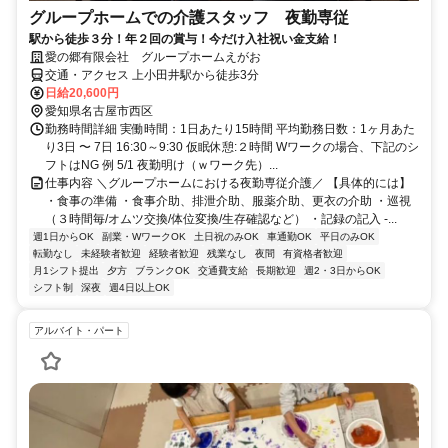
グループホームでの介護スタッフ 夜勤専従
駅から徒歩３分！年２回の賞与！今だけ入社祝い金支給！
愛の郷有限会社 グループホームえがお
交通・アクセス 上小田井駅から徒歩3分
日給20,600円
愛知県名古屋市西区
勤務時間詳細 実働時間：1日あたり15時間 平均勤務日数：1ヶ月あた
り3日 〜 7日 16:30～9:30 仮眠休憩:２時間 Wワークの場合、下記のシ
フトはNG 例 5/1 夜勤明け（ｗワーク先）...
仕事内容 ＼グループホームにおける夜勤専従介護／ 【具体的には】
・食事の準備 ・食事介助、排泄介助、服薬介助、更衣の介助 ・巡視
（３時間毎/オムツ交換/体位変換/生存確認など） ・記録の記入 -...
週1日からOK
副業・WワークOK
土日祝のみOK
車通勤OK
平日のみOK
転勤なし
未経験者歓迎
経験者歓迎
残業なし
夜間
有資格者歓迎
月1シフト提出
夕方
ブランクOK
交通費支給
長期歓迎
週2・3日からOK
シフト制
深夜
週4日以上OK
アルバイト・パート