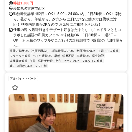
時給1,200円
愛知県名古屋市西区
勤務時間詳細 週2日～OK！ 5:00～24:00の内、1日3時間～OK！ 朝か
ら、昼から、午後から、夕方から 土日だけなど働き方は柔軟に対
応！ 扶養内勤務もOKなので お気軽にご相談下さいね！
仕事内容 ＼珈琲好きやデザート好きはたまらない／ ≪ドラマともコ
ラボした話題の和風カフェ≫ ≪未経験OK！1日3時間～、週2日～
OK！≫ 人気のワッフルやこだわりの焙煎珈琲で お馴染の『珈琲屋ら
ん...
扶養内勤務OK
社員登用あり
1日4時間以内OK
土日祝のみOK
主婦・主夫歓迎
フリーター歓迎
バイク通勤OK
早朝
学歴不問
車通勤OK
学生歓迎
未経験者歓迎
午前
経験者歓迎
夕方
ブランクOK
フルタイム歓迎
週2・3日からOK
シフト制
アルバイト・パート