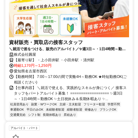
資材販売・買取店の接客スタッフ
＼就活で差をつける、販売のアルバイト／✨週3日～・1日4時間～勤務
OK✨未経験OK【普通自動車運転免許必須】
株式会社圓屋
【最寄り駅】 ・上小田井駅 ・小田井駅 ・清州駅
時給1,170円～1,250円
愛知県名古屋市西区
【勤務時間】 7:00～17:00の間で実働4H～勤務OK ★時短勤務OK(ご
相談ください)
【仕事内容】 ＼就活で使える、実践的なスキルが身につく／ 接客ス
タッフをパートアルバイト募集！ ================== ✨週3日
～・1日4時間～勤務OK ✨土日祝休み＆長期休暇あり ✨...
社員登用あり
副業・WワークOK
主婦・主夫歓迎
フリーター歓迎
学歴不問
車通勤OK
平日のみOK
未経験者歓迎
経験者歓迎
研修あり
ブランクOK
交通費支給
シフト制
長期休暇あり
昇給あり
アルバイト・パート