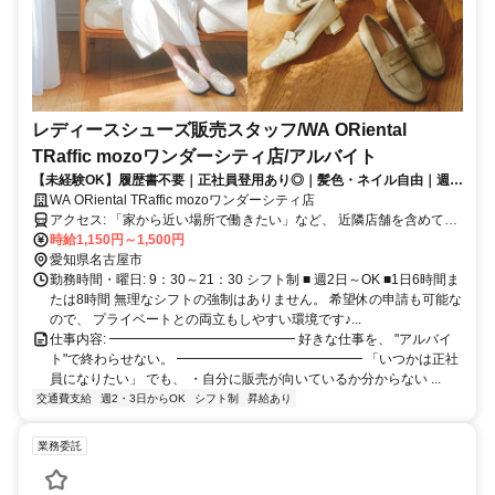
レディースシューズ販売スタッフ/WA ORiental
TRaffic mozoワンダーシティ店/アルバイト
【未経験OK】履歴書不要｜正社員登用あり◎｜髪色・ネイル自由｜週
2・6h/日～OK｜50％割引あり◎
WA ORiental TRaffic mozoワンダーシティ店
アクセス: 「家から近い場所で働きたい」など、 近隣店舗を含めて勤
時給1,150円～1,500円
務地のご相談が可能です◎ ■駅近5分以内＆通勤ラクラク ■転勤なし
愛知県名古屋市
勤務時間・曜日: 9：30～21：30 シフト制 ■ 週2日～OK ■1日6時間ま
たは8時間 無理なシフトの強制はありません。 希望休の申請も可能な
ので、 プライベートとの両立もしやすい環境です♪...
仕事内容: ━━━━━━━━━━━━━━ 好きな仕事を、 "アルバイ
ト"で終わらせない。 ━━━━━━━━━━━━━━ 「いつかは正社
員になりたい」 でも、 ・自分に販売が向いているか分からない ...
交通費支給
週2・3日からOK
シフト制
昇給あり
業務委託