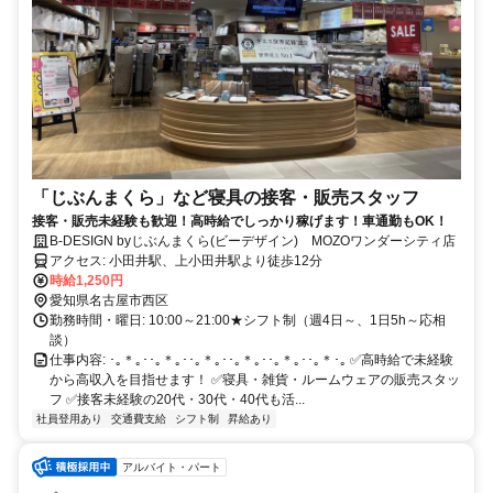
「じぶんまくら」など寝具の接客・販売スタッフ
接客・販売未経験も歓迎！高時給でしっかり稼げます！車通勤もOK！
B-DESIGN byじぶんまくら(ビーデザイン) MOZOワンダーシティ店
アクセス: 小田井駅、上小田井駅より徒歩12分
時給1,250円
愛知県名古屋市西区
勤務時間・曜日: 10:00～21:00★シフト制（週4日～、1日5h～応相
談）
仕事内容: ･｡＊｡･･｡＊｡･･｡＊｡･･｡＊｡･･｡＊｡･･｡＊･｡ ✅高時給で未経験
から高収入を目指せます！ ✅寝具・雑貨・ルームウェアの販売スタッ
フ ✅接客未経験の20代・30代・40代も活...
社員登用あり
交通費支給
シフト制
昇給あり
アルバイト・パート