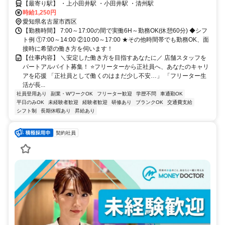
【最寄り駅】 ・上小田井駅 ・小田井駅 ・清州駅
時給1,250円
愛知県名古屋市西区
【勤務時間】 7:00～17:00の間で実働6H～勤務OK(休憩60分) ◆シフ
ト例 ①7:00～14:00 ②10:00～17:00 ★その他時間帯でも勤務OK、面
接時に希望の働き方を伺います！
【仕事内容】 ＼安定した働き方を目指すあなたに／ 店舗スタッフを
パートアルバイト募集！ ⭐フリーターから正社員へ、あなたのキャリ
アを応援 「正社員として働くのはまだ少し不安…」 「フリーター生
活が長...
社員登用あり
副業・WワークOK
フリーター歓迎
学歴不問
車通勤OK
平日のみOK
未経験者歓迎
経験者歓迎
研修あり
ブランクOK
交通費支給
シフト制
長期休暇あり
昇給あり
契約社員