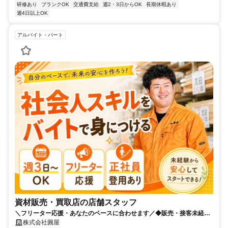
研修あり
ブランクOK
交通費支給
週2・3日からOK
長期休暇あり
週4日以上OK
アルバイト・パート
資材販売・買取店の店舗スタッフ
＼フリーター応援・あなたのペースに合わせます／◆販売・接客未経験
OK◆正社員登用あり【普通自動車運転免許必須】
株式会社圓屋