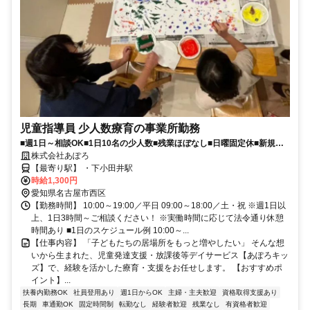
児童指導員 少人数療育の事業所勤務
■週1日～相談OK■1日10名の少人数■残業ほぼなし■日曜固定休■新規事
業所オープン予定
株式会社あぽろ
【最寄り駅】 ・下小田井駅
時給1,300円
愛知県名古屋市西区
【勤務時間】 10:00～19:00／平日 09:00～18:00／土・祝 ※週1日以
上、1日3時間～ご相談ください！ ※実働時間に応じて法令通り休憩
時間あり ■1日のスケジュール例 10:00～...
【仕事内容】 「子どもたちの居場所をもっと増やしたい」 そんな想
いから生まれた、児童発達支援・放課後等デイサービス【あぽろキッ
ズ】で、経験を活かした療育・支援をお任せします。 【おすすめポ
イント】...
扶養内勤務OK
社員登用あり
週1日からOK
主婦・主夫歓迎
資格取得支援あり
長期
車通勤OK
固定時間制
転勤なし
経験者歓迎
残業なし
有資格者歓迎