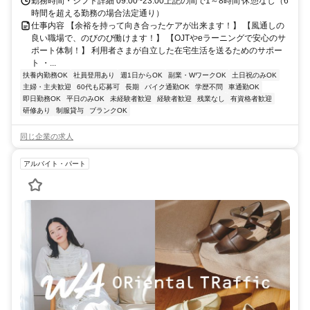
勤務時間・シフト詳細 09:00~23:00上記の間で1～8時間 休憩なし（6
時間を超える勤務の場合法定通り）
仕事内容 【余裕を持って向き合ったケアが出来ます！】 【風通しの
良い職場で、のびのび働けます！】 【OJTやeラーニングで安心のサ
ポート体制！】 利用者さまが自立した在宅生活を送るためのサポー
ト ・...
扶養内勤務OK
社員登用あり
週1日からOK
副業・WワークOK
土日祝のみOK
主婦・主夫歓迎
60代も応募可
長期
バイク通勤OK
学歴不問
車通勤OK
即日勤務OK
平日のみOK
未経験者歓迎
経験者歓迎
残業なし
有資格者歓迎
研修あり
制服貸与
ブランクOK
同じ企業の求人
アルバイト・パート