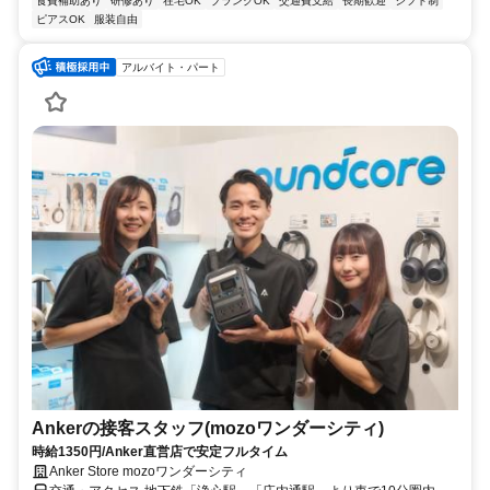
食費補助あり
研修あり
在宅OK
ブランクOK
交通費支給
長期歓迎
シフト制
ピアスOK
服装自由
アルバイト・パート
Ankerの接客スタッフ(mozoワンダーシティ)
時給1350円/Anker直営店で安定フルタイム
Anker Store mozoワンダーシティ