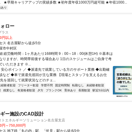
 ★早期キャリアアップの実績多数 ★初年度年収1000万円超可能 ★年収1000...
給あり
フォロー
プラス
00円以上
セス 名古屋駅から徒歩5分
屋市中村区
 総労働時間：1ヶ月あたり168時間 9：00～18：00(休憩1H) ※基本は
なりますが、時間帯前後する場合あり 1日のスケジュールはご自身で考
いただきます ※...
＼ 安心ポイント ／ ◆派遣先で就業している方のサポート業務 ◆出勤確
談など ◆車で派遣先巡回が主な業務 【現場とスタッフを支えるお仕
先を巡回して就業状況などのチェ...
未経験者歓迎
フリーター歓迎
学歴不問
固定時間制
転勤なし
未経験者歓迎
迎
残業なし
有資格者歓迎
夕方
ブランクOK
育休あり
長期歓迎
駅近5分以内
ギー施設のCAD設計
ストエネルギーソリューション名古屋支店
00円～750,000円
セス 地下鉄「丸の内」駅、「伏見」駅から徒歩5分