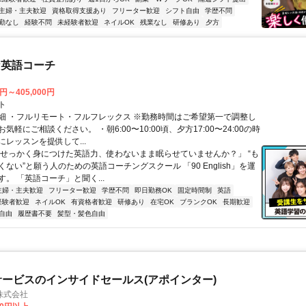
主婦・主夫歓迎
資格取得支援あり
フリーター歓迎
シフト自由
学歴不問
勤なし
経験不問
未経験者歓迎
ネイルOK
残業なし
研修あり
夕方
な英語コーチ
0円～405,000円
ト
細 ・フルリモート・フルフレックス ※勤務時間はご希望第一で調整し
気軽にご相談ください。 ・朝6:00〜10:00頃、夕方17:00〜24:00の時
レッスンを提供して...
「せっかく身につけた英語力、使わないまま眠らせていませんか？」 “も
ない”と願う人のための英語コーチングスクール 「90 English」を運
。 「英語コーチ」と聞く...
主婦・主夫歓迎
フリーター歓迎
学歴不問
即日勤務OK
固定時間制
英語
経験者歓迎
ネイルOK
有資格者歓迎
研修あり
在宅OK
ブランクOK
長期歓迎
自由
履歴書不要
髪型・髪色自由
サービスのインサイドセールス(アポインター)
株式会社