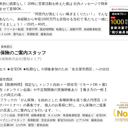
○基本的に残業なし！ 20時に営業活動を終えた後は 社内メッセージで簡単
せて直帰OK...
￣￣￣￣￣￣￣￣￣￣ 『同世代が羨むくらい稼ぎまくりたい！』 そんな
あなたへ。 未経験から年収1000万円も目指せる当社で 私たちと一緒に
えましょう！ ✅20代～40代...
迎
フリーター歓迎
学歴不問
固定時間制
転勤なし
経験不問
未経験者歓迎
ネイルOK
賞与あり
長期歓迎
服装自由
業務委託
ク保険のご案内スタッフ
保険株式会社(愛知エリア)
セス ★在宅OK ★転勤なし ※研修参加のため「名古屋市西区」への出社
屋市西区
 【勤務時間】 指定なし ⭐ シフト自由 ⭐ 一部在宅･リモートOK ⭐ 週1
告（オンライン会議）や不定期開催の実施研修あり 【 働き方の一例 】
護との両立の場...
アフラックの「がん保険」を始めとした 各種保険を扱う個人代理店（ス
クパートナー）の募集です。 個人のお客様に対し、がん保険のご提案
の見直しのご案内などを行います。 ✨...
シフト自由
学歴不問
経験者歓迎
ネイルOK
有資格者歓迎
研修あり
在宅OK
ープニングスタッフ
長期歓迎
完全歩合制
駅近5分以内
ピアスOK
服装自由
達と応募OK
ひげOK
髪型・髪色自由