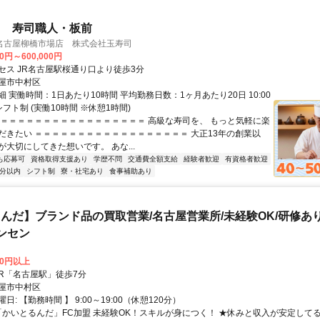
用 寿司職人・板前
名古屋柳橋市場店 株式会社玉寿司
00円～600,000円
セス JR名古屋駅桜通り口より徒歩3分
屋市中村区
 実働時間：1日あたり10時間 平均勤務日数：1ヶ月あたり20日 10:00
／シフト制 (実働10時間 ※休憩1時間)
＝＝＝＝＝＝＝＝＝＝＝＝＝＝＝＝＝＝ 高級な寿司を、 もっと気軽に楽
だきたい ＝＝＝＝＝＝＝＝＝＝＝＝＝＝＝＝＝＝ 大正13年の創業以
大切にしてきた想いです。 あな...
も応募可
資格取得支援あり
学歴不問
交通費全額支給
経験者歓迎
有資格者歓迎
5分以内
シフト制
寮・社宅あり
食事補助あり
んだ】ブランド品の買取営業/名古屋営業所/未経験OK/研修あり
ンセン
00円以上
クセス: JR「名古屋駅」徒歩7分
屋市中村区
日: 【勤務時間 】 9:00～19:00（休憩120分）
 「かいとるんだ」FC加盟 未経験OK！スキルが身につく！ ★休みと収入が安定して