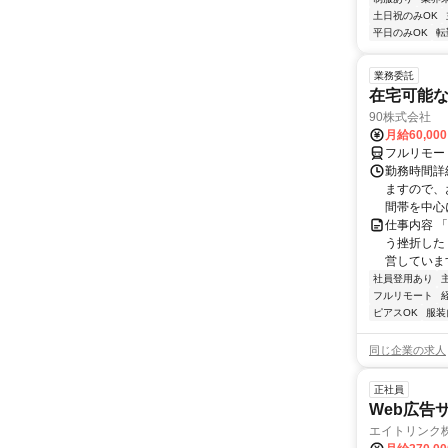
土日祝のみOK
平日のみOK
転
業務委託
在宅可能
90株式会社
月給60,00
フルリモー
勤務時間詳
ますので、お
間帯を中心に
仕事内容 
う挫折したく
営しています
社員登用あり
フルリモート
ピアスOK
服装
同じ企業の求人
正社員
Web広告
エイトリンク