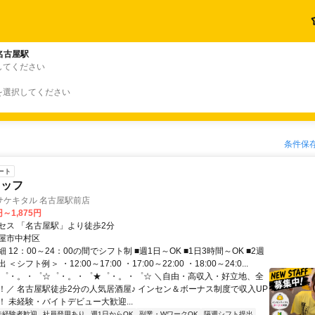
名古屋駅
してください
を選択してください
条件保
ート
タッフ
サケキタル 名古屋駅前店
円～1,875円
セス 「名古屋駅」より徒歩2分
屋市中村区
 12：00～24：00の間でシフト制 ■週1日～OK ■1日3時間～OK ■2週
シフト例＞ ・12:00～17:00 ・17:00～22:00 ・18:00～24:0...
★゜・。・゜☆゜・。・゜★゜・。・゜☆ ＼自由・高収入・好立地、全
！／ 名古屋駅徒歩2分の人気居酒屋♪ インセン＆ボーナス制度で収入UP
 未経験・バイトデビュー大歓迎...
未経験者歓迎
社員登用あり
週1日からOK
副業・WワークOK
隔週シフト提出