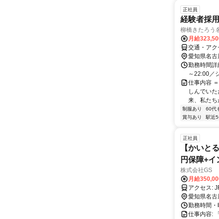
正社員
経験者採
柳橋きたろう
月給323,5
交通・アク
愛知県名古
勤務時間詳細
～22:00
仕事内容 
しんでいた
来、私たちが
制服あり
60代
賞与あり
駅近
正社員
【かいとる
円保障+イ
株式会社GS
月給350,0
ア
愛知県名古
勤務時間・曜
仕事内容: