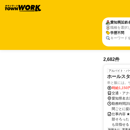
愛知県
近鉄
職種を選択
学歴不問
キーワード
2,682件
アルバイト・パ
ホールス
串と飯には。
時給1,150
交通・アク
愛知県名古
勤務時間詳細
間ごとに提出 ＜
仕事内容 
部そろった
も目指せる！
制服あり
業界