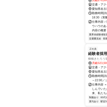
月給270,0
交通・アク
愛知県名古
勤務時間詳細
18:30（
仕事内容 
ウハウのあ
内容の概要 
業界未経験者歓
交通費支給
長
正社員
経験者採
柳橋きたろう
月給323,5
交通・アク
愛知県名古
勤務時間詳細
～22:00
仕事内容 
しんでいた
来、私たちが
制服あり
60代
賞与あり
駅近