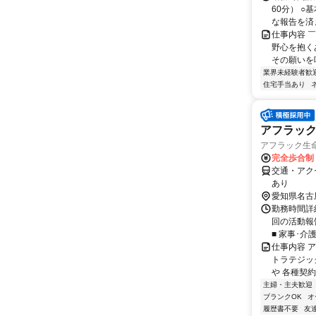
60分） 
な報告を済ま
仕事内容 
野心を抱く
その願いを叶
業界未経験者歓
住宅手当あり
アフラッ
アフラック生命
完全歩合制
交通・アク
あり
愛知県名古
勤務時間詳細
回の活動報
■ 家事･介
仕事内容 
トラテジッ
や 各種契約
主婦・主夫歓迎
ブランクOK
オ
履歴書不要
友