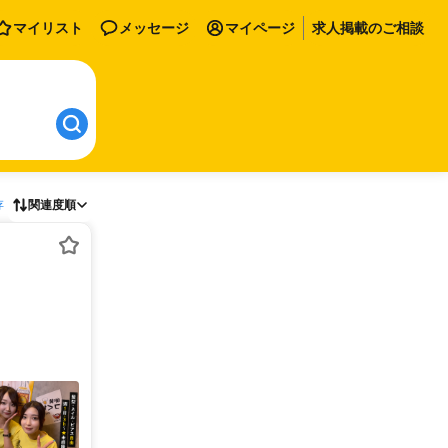
マイリスト
メッセージ
マイページ
求人掲載のご相談
存
関連度順