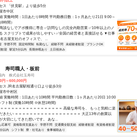
00円以上
セス 「伏見駅」より徒歩5分
屋市中区
 実働時間：1日あたり8時間 平均勤務日数：1ヶ月あたり21日 9:00～
実働8時間）
✅商談なしでアポ獲得に専念 ✅訪問なしの完全内勤営業 ✅10年以上のノ
る スクリプトで成果が出しやすい ✅全国の経営者と直接話せる ▼仕事
名古屋支社のオフィスで、 ...
迎
学歴不問
固定時間制
転勤なし
経験不問
未経験者歓迎
ブランクOK
期歓迎
駅近5分以内
長期休暇あり
土日祝休み
用 寿司職人・板前
場内 株式会社玉寿司
00円～600,000円
セス JR名古屋駅桜通り口より徒歩3分
屋市中村区
 実働時間：1日あたり10時間 平均勤務日数：1ヶ月あたり20日 10:00
／シフト制 (実働10時間 ※休憩1時間)
＝＝＝＝＝＝＝＝＝＝＝＝＝＝＝＝＝＝ 高級な寿司を、 もっと気軽に楽
だきたい ＝＝＝＝＝＝＝＝＝＝＝＝＝＝＝＝＝＝ 大正13年の創業以
大切にしてきた想いです。 あな...
も応募可
資格取得支援あり
学歴不問
交通費全額支給
経験者歓迎
有資格者歓迎
5分以内
シフト制
寮・社宅あり
食事補助あり