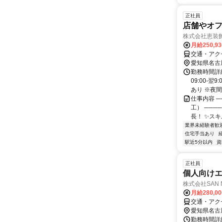
正社員
店舗やオ
株式会社恵装
月給250,9
交通・アク
愛知県名古
勤務時間詳細
09:00-
あり ※夜間
仕事内容 ─
工） ───
長！ ✨スキ
業界未経験者歓
住宅手当あり
駅近5分以内
資
正社員
個人向け
株式会社SAN 
月給280,0
交通・アク
愛知県名古
勤務時間詳細