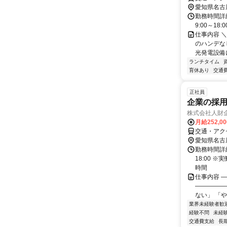
愛知県名古
勤務時間詳細
9:00～18:0
仕事内容 ＼
のハンデな
光発電設備に
ランチタイム
育休あり
交通
正社員
企業の採用
株式会社人財
月給252,0
交通・アク
愛知県名古
勤務時間詳細
18:00 
時間
仕事内容 
―――――
ない」 「
業界未経験者歓
経験不問
未経
交通費支給
長