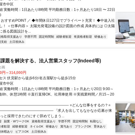
屋市中区
 実働時間：1日あたり8時間 平均勤務日数：1ヶ月あたり18日 〜 22日
0
 おすすめPOINT ／ ◆年間休日127日でプライベート充実！ ◆中途入社
し！ ＜仕事内容＞ 太陽光発電設備の設計図面の作成 具体的には ◎太陽
係る図面設計を...
資格取得支援あり
学歴不問
固定時間制
経験者歓迎
有資格者歓迎
研修あり
費支給
土日祝休み
課題を解決する、法人営業スタッフ(Indeed等)
企画
00円～314,000円
セス 伏見駅から徒歩6分/名古屋駅から徒歩15分
屋市中区
 実働時間：1日あたり8時間 平均勤務日数：1ヶ月あたり20日 9:00～
※実働8h、休憩1時間 ※直行直帰OK、社用車使用 ※実残業時間／月15～20
―――――――――――――――――――― ⭐どんな仕事をするの？⭐
――――――――――――――― 「求人を出してもなかなか応募が来
やっと採用できたのにすぐ辞めてしまう...
迎
副業・WワークOK
資格取得支援あり
学歴不問
固定時間制
転勤なし
験者歓迎
経験者歓迎
ネイルOK
研修あり
賞与あり
ブランクOK
育休あり
期休暇あり
ピアスOK
土日祝休み