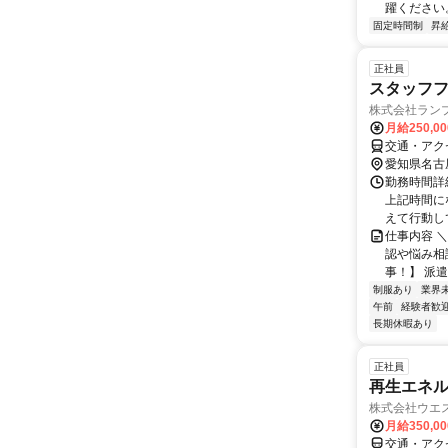
躍ください。
固定時間制
昇
正社員
スタッフ
株式会社ラン
月給250,0
交通・アク
愛知県名古
勤務時間詳細
上記時間に
えて行動して
仕事内容 
認や悩み相
事！】 派遣
制服あり
業界
午前
経験者歓
長期休暇あり
正社員
再生エネル
株式会社ウエ
月給350,0
交通・アク