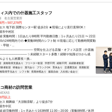
フィス内での什器施工スタッフ
飾 名古屋営業所
36円～507,279円
セス 地下鉄 国際センター駅 徒歩2分 ★現場により直行直帰OK！
屋市中村区
 実働時間：1日あたり8時間 平均勤務日数：1ヶ月あたり21日 〜 22日
翌9:00の24時間内での ◆実働8時間のシフト制 ※現場に応じて勤務時間変動
・早朝・...
─────────────── 空間を仕上げる店舗・オフィス設営（什器施
───────────── ✨未経験スタート多数！経験や知識ゼロから成
ルよりも人柄重視！挑...
迎
資格取得支援あり
フリーター歓迎
学歴不問
経験不問
未経験者歓迎
経験者歓迎
研修あり
賞与あり
ブランクOK
育休あり
交通費支給
長期歓迎
格取得手当あり
シフト制
長期休暇あり
服装自由
入社祝い金あり
エコ商材の訪問営業
NEXAS
00円以上
セス 鶴舞線「大須観音駅」より徒歩7分
屋市中区
 総労働時間：1ヶ月あたり163時間 11:00～20:00（実働8時間／休憩