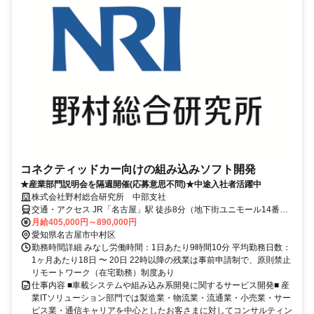
コネクティッドカー向けの組み込みソフト開発
★産業部門説明会を隔週開催(応募意思不問)★中途入社者活躍中
株式会社野村総合研究所 中部支社
交通・アクセス JR「名古屋」駅 徒歩8分（地下街ユニモール14番出
口すぐ）/地下鉄桜通線「国際センター」駅 徒歩1分（地下1階で国際
月給405,000円～890,000円
センター駅とエレベータ設置によるバリアフリー接続 ）
愛知県名古屋市中村区
勤務時間詳細 みなし労働時間：1日あたり9時間10分 平均勤務日数：
1ヶ月あたり18日 〜 20日 22時以降の残業は事前申請制で、原則禁止
リモートワーク（在宅勤務）制度あり
仕事内容 ■車載システムや組み込み系開発に関するサービス開発■ 産
業ITソリューション部門では製造業・物流業・流通業・小売業・サー
ビス業・通信キャリアを中心としたお客さまに対してコンサルティン