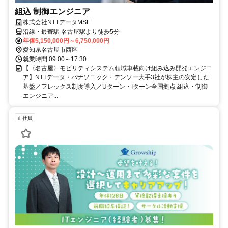
組込 制御エンジニア
株式会社NTTデータMSE
沿線・最寄駅 名古屋駅より徒歩5分
年俸5,150,000円～6,750,000円
愛知県名古屋市西区
就業時間 09:00～17:30
【〈名古屋〉モビリティシステム領域車載向け組み込み開発エンジニ
ア】NTTデータ・パナソニック・デンソー大手3社が株主の安定した
基盤／フレックス制度導入／Uターン・Iターン全国拠点 組込・制御
エンジニア...
正社員