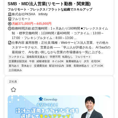
SMB・MID法人営業(リモート勤務・関東圏)
フルリモート・フレックス / フラットな組織でスキルアップ
株式会社PKSHA Infinity
フルリモート
月給371,000円～445,000円
勤務時間詳細 総労働時間：1ヶ月あたり160時間 ■フレックスタイム
制 ・標準労働時間：1日8時間 / 週40時間 ・コアタイム：13:00～
17:00 ・フレキシブルタイム：8:00～13:00 ...
仕事内容 雇用形態：正社員 職種：Webサービス法人営業、その他カ
スタマーサクセス、営業企画 ――「学ぶ人が評価される」 AI SaaSの
最前線で、 AIを使い倒しながら営業の市場価値を一気に上げる...
ランチタイム
資格取得支援あり
学歴不問
転勤なし
フルリモート
交通費全額支給
午前
経験者歓迎
ネイルOK
食費補助あり
夕方
在宅OK
賞与あり
育休あり
交通費支給
駅近5分以内
深夜
長期休暇あり
ピアスOK
土日祝休み
正社員