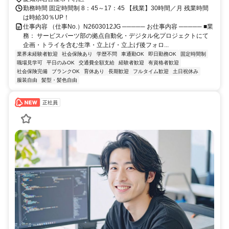
勤務時間 固定時間制 8：45～17：45 【残業】30時間／月 残業時間
は時給30％UP！
仕事内容 （仕事No.）N2603012JG ───── お仕事内容 ───── ■業
務： サービスパーツ部の拠点自動化・デジタル化プロジェクトにて
企画・トライを含む生準・立上げ・立上げ後フォロ...
業界未経験者歓迎
社会保険あり
学歴不問
車通勤OK
即日勤務OK
固定時間制
職場見学可
平日のみOK
交通費全額支給
経験者歓迎
有資格者歓迎
社会保険完備
ブランクOK
育休あり
長期歓迎
フルタイム歓迎
土日祝休み
服装自由
髪型・髪色自由
正社員