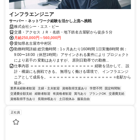
インフラエンジニア
サーバー・ネットワーク経験を活かし上流へ挑戦
株式会社シー・エス・ピー
交通・アクセス ＪＲ・名鉄・地下鉄名古屋駅から徒歩５分
月給250,000円～560,000円
愛知県名古屋市中村区
勤務時間詳細 総労働時間：1ヶ月あたり160時間 1日実働8時間 例：
9:00〜18:00（休憩1時間） アサインされる案件により プロジェクト
により若干の 変動はありますが、 原則日勤帯での勤務...
仕事内容 ＝＝＝＝＝＝＝＝＝＝＝＝＝＝＝＝＝ 経験を活かして、 設
計・構築にも挑戦できる。 無理なく働ける環境で、 インフラエンジ
ニアとして成長を。 ＝＝＝＝＝＝＝＝＝＝＝＝＝＝＝＝＝ ⭐名駅から
徒歩...
業界未経験者歓迎
主婦・主夫歓迎
資格取得支援あり
学歴不問
固定時間制
交通費全額支給
経験者歓迎
有資格者歓迎
賞与あり
ブランクOK
交通費支給
資格取得手当あり
長期休暇あり
土日祝休み
服装自由
正社員