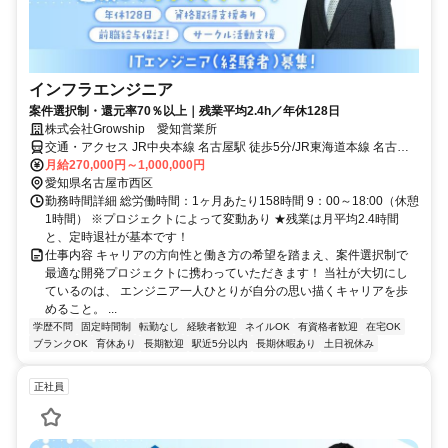
インフラエンジニア
案件選択制・還元率70％以上｜残業平均2.4h／年休128日
株式会社Growship 愛知営業所
交通・アクセス JR中央本線 名古屋駅 徒歩5分/JR東海道本線 名古屋
駅 徒歩5分/名古屋市営東山線 亀島駅 徒歩8分/近鉄名古屋線 近鉄名古
月給270,000円～1,000,000円
屋駅 徒歩9分/名鉄名古屋本線 名鉄名古屋駅 徒歩11分/名古屋市営桜通
愛知県名古屋市西区
線 国際センター駅 徒歩13分/名鉄名古屋本線 栄生駅 徒歩16分
勤務時間詳細 総労働時間：1ヶ月あたり158時間 9：00～18:00（休憩
1時間） ※プロジェクトによって変動あり ★残業は月平均2.4時間
と、定時退社が基本です！
仕事内容 キャリアの方向性と働き方の希望を踏まえ、案件選択制で
最適な開発プロジェクトに携わっていただきます！ 当社が大切にし
ているのは、 エンジニア一人ひとりが自分の思い描くキャリアを歩
めること。 ...
学歴不問
固定時間制
転勤なし
経験者歓迎
ネイルOK
有資格者歓迎
在宅OK
ブランクOK
育休あり
長期歓迎
駅近5分以内
長期休暇あり
土日祝休み
正社員