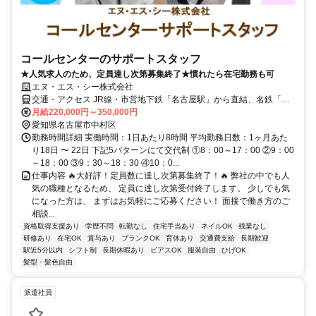
コールセンターのサポートスタッフ
★人気求人のため、定員達し次第募集終了★慣れたら在宅勤務も可
エヌ・エス・シー株式会社
交通・アクセス JR線・市営地下鉄「名古屋駅」から直結、名鉄「名
鉄名古屋駅」徒歩4分、近鉄「近鉄名古屋駅」徒歩5分
月給220,000円～350,000円
愛知県名古屋市中村区
勤務時間詳細 実働時間：1日あたり8時間 平均勤務日数：1ヶ月あた
り18日 〜 22日 下記5パターンにて交代制 ①8：00～17：00 ②9：00
～18：00 ③9：30～18：30 ④10：0...
仕事内容 🔥大好評！定員数に達し次第募集終了！🔥 弊社の中でも人
気の職種となるため、 定員に達し次第受付終了します。 少しでも気
になった方は、 まずはお気軽にご応募ください！ 面接で働き方のご
相談...
資格取得支援あり
学歴不問
転勤なし
住宅手当あり
ネイルOK
残業なし
研修あり
在宅OK
賞与あり
ブランクOK
育休あり
交通費支給
長期歓迎
駅近5分以内
シフト制
長期休暇あり
ピアスOK
服装自由
ひげOK
髪型・髪色自由
派遣社員