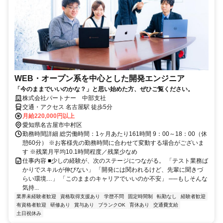
WEB・オープン系を中心とした開発エンジニア
「今のままでいいのかな？」と思い始めた方、ぜひご覧ください。
株式会社パートナー 中部支社
交通・アクセス 名古屋駅 徒歩5分
月給220,000円以上
愛知県名古屋市中村区
勤務時間詳細 総労働時間：1ヶ月あたり161時間 9：00～18：00（休
憩60分） ※お客様先の勤務時間に合わせて変動する場合がございま
す ※残業月平均10.1時間程度／残業少なめ
仕事内容 ■少しの経験が、次のステージにつながる。 「テスト業務ば
かりでスキルが伸びない」 「開発には関われるけど、先輩に聞きづ
らい環境…」 「このままのキャリアでいいのか不安」 ──もしそんな
気持...
業界未経験者歓迎
資格取得支援あり
学歴不問
固定時間制
転勤なし
経験者歓迎
有資格者歓迎
研修あり
賞与あり
ブランクOK
育休あり
交通費支給
土日祝休み