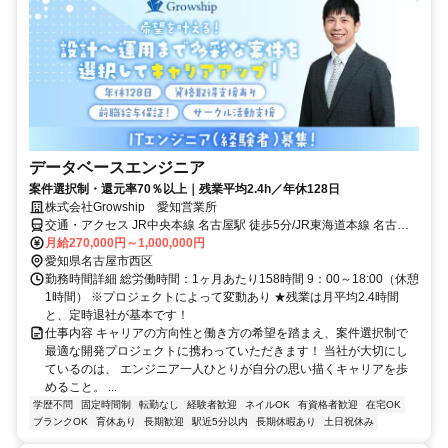
データベースエンジニア
案件選択制・還元率70％以上｜残業平均2.4h／年休128日
株式会社Growship 愛知営業所
交通・アクセス JR中央本線 名古屋駅 徒歩5分/JR東海道本線 名古屋
駅 徒歩5分/名古屋市営東山線 亀島駅 徒歩8分/近鉄名古屋線 近鉄名古
月給270,000円～1,000,000円
屋駅 徒歩9分/名鉄名古屋本線 名鉄名古屋駅 徒歩11分/名古屋市営桜通
愛知県名古屋市西区
線 国際センター駅 徒歩13分/名鉄名古屋本線 栄生駅 徒歩16分
勤務時間詳細 総労働時間：1ヶ月あたり158時間 9：00～18:00（休憩
1時間） ※プロジェクトによって変動あり ★残業は月平均2.4時間
と、定時退社が基本です！
仕事内容 キャリアの方向性と働き方の希望を踏まえ、案件選択制で
最適な開発プロジェクトに携わっていただきます！ 当社が大切にし
ているのは、 エンジニア一人ひとりが自分の思い描くキャリアを歩
めること。 ...
学歴不問
固定時間制
転勤なし
経験者歓迎
ネイルOK
有資格者歓迎
在宅OK
ブランクOK
育休あり
長期歓迎
駅近5分以内
長期休暇あり
土日祝休み