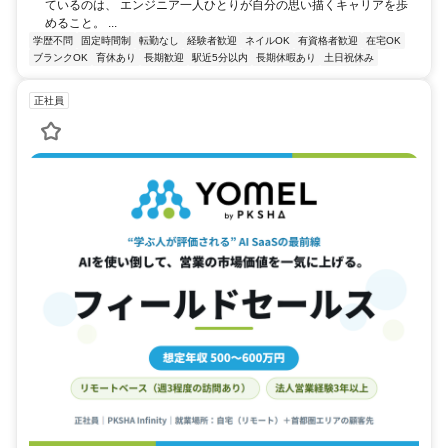
ているのは、 エンジニア一人ひとりが自分の思い描くキャリアを歩
めること。 ...
学歴不問
固定時間制
転勤なし
経験者歓迎
ネイルOK
有資格者歓迎
在宅OK
ブランクOK
育休あり
長期歓迎
駅近5分以内
長期休暇あり
土日祝休み
正社員