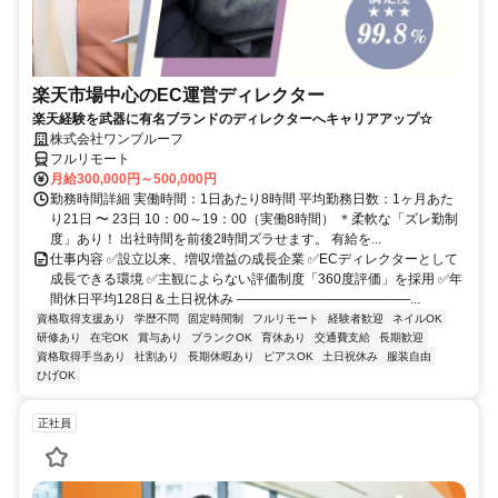
楽天市場中心のEC運営ディレクター
楽天経験を武器に有名ブランドのディレクターへキャリアアップ☆
株式会社ワンプルーフ
フルリモート
月給300,000円～500,000円
勤務時間詳細 実働時間：1日あたり8時間 平均勤務日数：1ヶ月あた
り21日 〜 23日 10：00～19：00（実働8時間） ＊柔軟な「ズレ勤制
度」あり！ 出社時間を前後2時間ズラせます。 有給を...
仕事内容 ✅設立以来、増収増益の成長企業 ✅ECディレクターとして
成長できる環境 ✅主観によらない評価制度「360度評価」を採用 ✅年
間休日平均128日＆土日祝休み ―――――――――――――...
資格取得支援あり
学歴不問
固定時間制
フルリモート
経験者歓迎
ネイルOK
研修あり
在宅OK
賞与あり
ブランクOK
育休あり
交通費支給
長期歓迎
資格取得手当あり
社割あり
長期休暇あり
ピアスOK
土日祝休み
服装自由
ひげOK
正社員