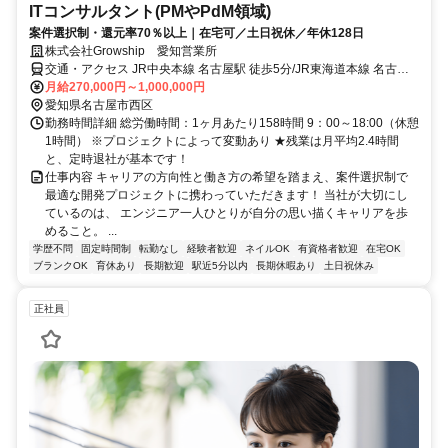
ITコンサルタント(PMやPdM領域)
案件選択制・還元率70％以上｜在宅可／土日祝休／年休128日
株式会社Growship 愛知営業所
交通・アクセス JR中央本線 名古屋駅 徒歩5分/JR東海道本線 名古屋
駅 徒歩5分/名古屋市営東山線 亀島駅 徒歩8分/近鉄名古屋線 近鉄名古
月給270,000円～1,000,000円
屋駅 徒歩9分/名鉄名古屋本線 名鉄名古屋駅 徒歩11分/名古屋市営桜通
愛知県名古屋市西区
線 国際センター駅 徒歩13分/名鉄名古屋本線 栄生駅 徒歩16分
勤務時間詳細 総労働時間：1ヶ月あたり158時間 9：00～18:00（休憩
1時間） ※プロジェクトによって変動あり ★残業は月平均2.4時間
と、定時退社が基本です！
仕事内容 キャリアの方向性と働き方の希望を踏まえ、案件選択制で
最適な開発プロジェクトに携わっていただきます！ 当社が大切にし
ているのは、 エンジニア一人ひとりが自分の思い描くキャリアを歩
めること。 ...
学歴不問
固定時間制
転勤なし
経験者歓迎
ネイルOK
有資格者歓迎
在宅OK
ブランクOK
育休あり
長期歓迎
駅近5分以内
長期休暇あり
土日祝休み
正社員