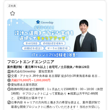
正社員
フロントエンドエンジニア
案件選択制・還元率70％以上｜在宅可／土日祝休／年休128日
株式会社Growship 愛知営業所
交通・アクセス JR中央本線 名古屋駅 徒歩5分/JR東海道本線 名古屋
駅 徒歩5分/名古屋市営東山線 亀島駅 徒歩8分/近鉄名古屋線 近鉄名古
月給270,000円～1,000,000円
屋駅 徒歩9分/名鉄名古屋本線 名鉄名古屋駅 徒歩11分/名古屋市営桜通
愛知県名古屋市西区
線 国際センター駅 徒歩13分/名鉄名古屋本線 栄生駅 徒歩16分
勤務時間詳細 総労働時間：1ヶ月あたり158時間 9：00～18:00（休憩
1時間） ※プロジェクトによって変動あり ★残業は月平均2.4時間
と、定時退社が基本です！
仕事内容 キャリアの方向性と働き方の希望を踏まえ、案件選択制で
最適な開発プロジェクトに携わっていただきます！ 当社が大切にし