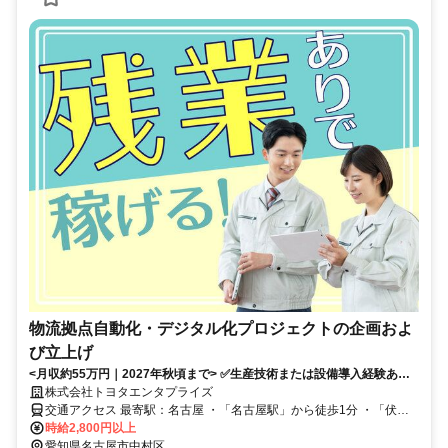
物流拠点自動化・デジタル化プロジェクトの企画およ
び立上げ
<月収約55万円｜2027年秋頃まで> ✅生産技術または設備導入経験ある
方 ✅土日+大型連休でお休みしっかり ✅残業代の割増しが高め！30％
株式会社トヨタエンタプライズ
割増し
交通アクセス 最寄駅：名古屋 ・「名古屋駅」から徒歩1分 ・「伏見
駅」から徒歩15分 ・「栄駅」からバス15分
時給2,800円以上
愛知県名古屋市中村区