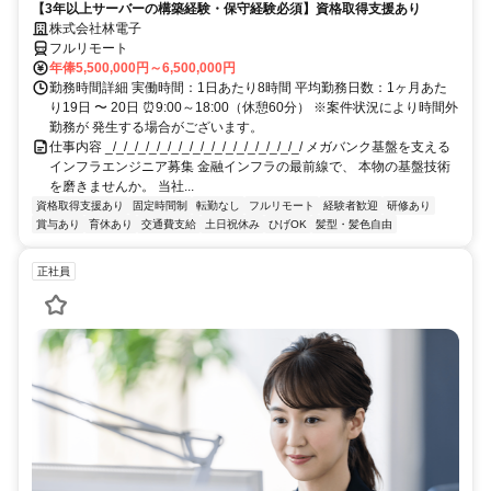
【3年以上サーバーの構築経験・保守経験必須】資格取得支援あり
株式会社林電子
フルリモート
年俸5,500,000円～6,500,000円
勤務時間詳細 実働時間：1日あたり8時間 平均勤務日数：1ヶ月あた
り19日 〜 20日 ⏰9:00～18:00（休憩60分） ※案件状況により時間外
勤務が 発生する場合がございます。
仕事内容 _/_/_/_/_/_/_/_/_/_/_/_/_/_/_/_/_/_/ メガバンク基盤を支える
インフラエンジニア募集 金融インフラの最前線で、 本物の基盤技術
を磨きませんか。 当社...
資格取得支援あり
固定時間制
転勤なし
フルリモート
経験者歓迎
研修あり
賞与あり
育休あり
交通費支給
土日祝休み
ひげOK
髪型・髪色自由
正社員