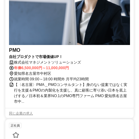
PMO
自社プロダクトで市場価値UP！
株式会社マネジメントソリューションズ
年俸6,500,000円～11,000,000円
愛知県名古屋市中村区
就業時間 09:00～18:00 時間外 月平均23時間
【〈名古屋〉PMA＿PMOコンサルタント】身のない提案ではなく実
行を支援＆PMOの内製化を支援し、真に顧客に寄り添い日本を底上
げする／日本初＆業界NO.1のPMO専門ファーム PMO 愛知県名古屋
市中...
同じ企業の求人
正社員