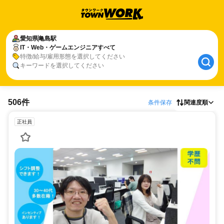
愛知県
亀島駅
IT・Web・ゲームエンジニアすべて
特徴/給与/雇用形態を選択してください
キーワードを選択してください
506件
条件保存
関連度順
正社員