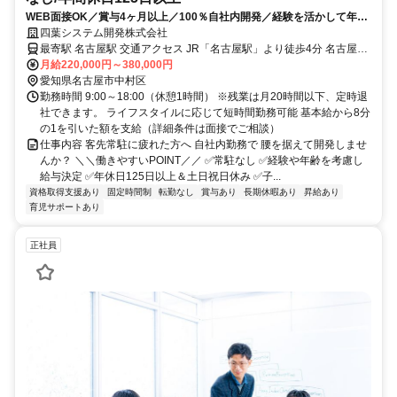
WEB面接OK／賞与4ヶ月以上／100％自社内開発／経験を活かして年収
500万円以上を実現
四葉システム開発株式会社
最寄駅 名古屋駅 交通アクセス JR「名古屋駅」より徒歩4分 名古屋開
発室勤務のため、クライアント先への常駐なし 転勤なし、状況に応
月給220,000円～380,000円
愛知県名古屋市中村区
じてリモート勤務あり ※基本は出社スタイル
勤務時間 9:00～18:00（休憩1時間） ※残業は月20時間以下、定時退
社できます。 ライフスタイルに応じて短時間勤務可能 基本給から8分
の1を引いた額を支給（詳細条件は面接でご相談）
仕事内容 客先常駐に疲れた方へ 自社内勤務で 腰を据えて開発しませ
んか？ ＼＼働きやすいPOINT／／ ✅常駐なし ✅経験や年齢を考慮し
給与決定 ✅年休日125日以上＆土日祝日休み ✅子...
資格取得支援あり
固定時間制
転勤なし
賞与あり
長期休暇あり
昇給あり
育児サポートあり
正社員