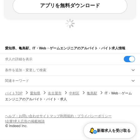
アプリを無料ダウンロード
愛知県、亀島駅、IT・Web・ゲームエンジニアのアルバイト・バイト求人情報
求人の詳細を表示
条件を追加・変更して検索
市区町村を追加・変更
関連キーワード
完全在宅ワーク 全国
シール貼り 在宅
現在地周辺
ガチャガチャ
犬カフェ
愛知県
駅を追加・変更
バイトTOP
愛知県
名古屋市
中村区
亀島駅
IT・Web・ゲーム
愛知県
すべて
エンジニアのアルバイト・バイト・求人
名古屋市
すべて
職種を追加・変更
JR中央本線(名古屋～塩尻)
千種区
東区
北区
西区
中村区
中区
昭和区
瑞穂区
熱田区
中川区
港区
南区
守山区
名古屋駅
金山駅
鶴舞駅
千種駅
千種駅
千種駅
大曽根駅
新守山駅
勝川駅
春日井駅
飲食・フードサービス
緑区
名東区
天白区
特徴を追加・変更
神領駅
高蔵寺駅
定光寺駅
飲食・フードサービス
すべて
ヘルプ・お問い合わせ
サイトマップ
利用規約・プライバシーポリシー
豊橋市
岡崎市
一宮市
瀬戸市
半田市
春日井市
豊川市
津島市
碧南市
刈谷市
豊田市
ホールスタッフ
キッチンスタッフ
皿洗い・洗い場
精肉・鮮魚加工
給食調理
人気
[企業]求人広告の掲載相談
JR飯田線(豊橋～天竜峡)
安城市
西尾市
蒲郡市
犬山市
常滑市
江南市
小牧市
稲沢市
新城市
東海市
大府市
雇用形態を追加・変更
パン屋（ベーカリー）
フードカウンター販売員
バー（BAR）・バーテンダー
日払いOK
高校生歓迎
学生歓迎
深夜の仕事
髪型・髪色自由
ひげOK
ネイルOK
豊橋駅
船町駅
下地駅
小坂井駅
牛久保駅
豊川駅
三河一宮駅
長山駅
江島駅
東上駅
知多市
知立市
尾張旭市
高浜市
岩倉市
豊明市
日進市
田原市
愛西市
清須市
飲食店補助（開店・閉店準備）
飲食店（店長・マネージャー）
新着求人を受け取る
ピアスOK
アルバイト・パート
履歴書不要
オープニングスタッフ
留学生・外国人活躍中
野田城駅
新城駅
東新町駅
茶臼山駅
三河東郷駅
大海駅
鳥居駅
長篠城駅
本長篠駅
北名古屋市
弥富市
みよし市
長久手市
あま市
愛知郡
西春日井郡
丹羽郡
海部郡
都道府県を変更
営業・販売
勤務期間
正社員
三河大野駅
湯谷温泉駅
三河槙原駅
柿平駅
三河川合駅
池場駅
東栄駅
知多郡
幡豆郡
額田郡
北設楽郡