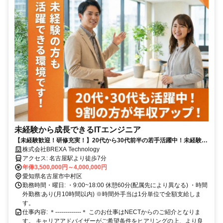
未経験から成長できるITエンジニア
【未経験歓迎！研修充実！】20代から30代前半の若手活躍中！未経験か
らIT業界にチャレンジしたい方歓迎
株式会社BREXA Technology
アクセス: 名古屋駅より徒歩7分
年俸3,500,000円～4,000,000円
愛知県名古屋市中村区
勤務時間・曜日: ・9:00~18:00 休憩60分(配属先により異なる) ・時間
外勤務:あり(月10時間以内) ※時間外手当は1分単位で全額支給しま
す。
仕事内容: ＊-------------＊ このお仕事はNECTからのご紹介となりま
す。 キャリアアドバイザーがご希望条件をヒアリングの上、より良