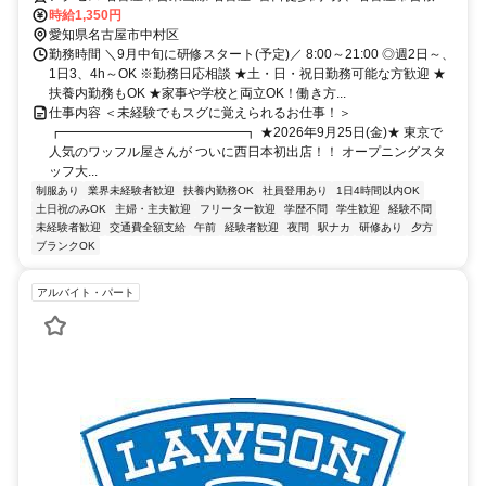
線 名古屋7番口徒歩約1分、名鉄名古屋本線/名鉄空港線 名鉄名古屋中
時給1,350円
央改札口徒歩約2分
愛知県名古屋市中村区
勤務時間 ＼9月中旬に研修スタート(予定)／ 8:00～21:00 ◎週2日～、
1日3、4h～OK ※勤務日応相談 ★土・日・祝日勤務可能な方歓迎 ★
扶養内勤務もOK ★家事や学校と両立OK！働き方...
仕事内容 ＜未経験でもスグに覚えられるお仕事！＞
┏━━━━━━━━━━━━━━┓ ★2026年9月25日(金)★ 東京で
人気のワッフル屋さんが ついに西日本初出店！！ オープニングスタ
ッフ大...
制服あり
業界未経験者歓迎
扶養内勤務OK
社員登用あり
1日4時間以内OK
土日祝のみOK
主婦・主夫歓迎
フリーター歓迎
学歴不問
学生歓迎
経験不問
未経験者歓迎
交通費全額支給
午前
経験者歓迎
夜間
駅ナカ
研修あり
夕方
ブランクOK
アルバイト・パート