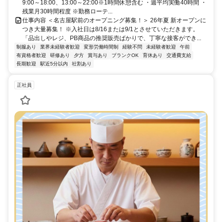
9:00～18:00、13:00～22:00※1時間休憩含む ・週平均実働40時間 ・
残業月30時間程度 ※勤務ローテ...
仕事内容 ＜名古屋駅前のオープニング募集！＞ 26年夏 新オープンに
つき大量募集！ ※入社日は8/16または9/1とさせていただきます。
「品出しやレジ、PB商品の推奨販売ばかりで、丁寧な接客ができ...
制服あり
業界未経験者歓迎
変形労働時間制
経験不問
未経験者歓迎
午前
有資格者歓迎
研修あり
夕方
賞与あり
ブランクOK
育休あり
交通費支給
長期歓迎
駅近5分以内
社割あり
正社員