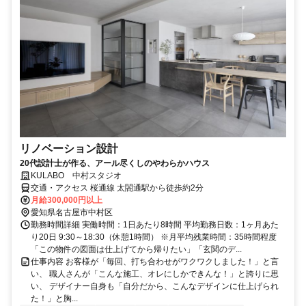
リノベーション設計
20代設計士が作る、アール尽くしのやわらかハウス
KULABO 中村スタジオ
交通・アクセス 桜通線 太閤通駅から徒歩約2分
月給300,000円以上
愛知県名古屋市中村区
勤務時間詳細 実働時間：1日あたり8時間 平均勤務日数：1ヶ月あた
り20日 9:30～18:30（休憩1時間） ※月平均残業時間：35時間程度
「この物件の図面は仕上げてから帰りたい」「玄関のデ...
仕事内容 お客様が「毎回、打ち合わせがワクワクしました！」と言
い、 職人さんが「こんな施工、オレにしかできんな！」と誇りに思
い、 デザイナー自身も「自分だから、こんなデザインに仕上げられ
た！」と胸...