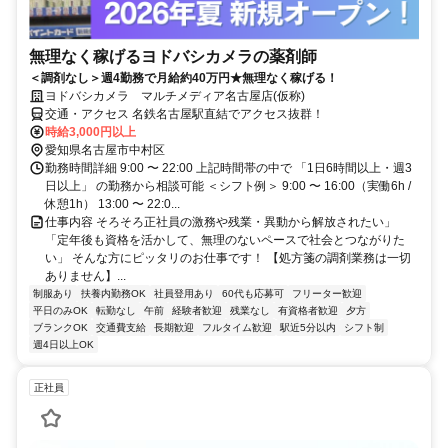
無理なく稼げるヨドバシカメラの薬剤師
＜調剤なし＞週4勤務で月給約40万円★無理なく稼げる！
ヨドバシカメラ マルチメディア名古屋店(仮称)
交通・アクセス 名鉄名古屋駅直結でアクセス抜群！
時給3,000円以上
愛知県名古屋市中村区
勤務時間詳細 9:00 〜 22:00 上記時間帯の中で 「1日6時間以上・週3
日以上」 の勤務から相談可能 ＜シフト例＞ 9:00 〜 16:00（実働6h /
休憩1h） 13:00 〜 22:0...
仕事内容 そろそろ正社員の激務や残業・異動から解放されたい」
「定年後も資格を活かして、無理のないペースで社会とつながりた
い」 そんな方にピッタリのお仕事です！ 【処方箋の調剤業務は一切
ありません】...
制服あり
扶養内勤務OK
社員登用あり
60代も応募可
フリーター歓迎
平日のみOK
転勤なし
午前
経験者歓迎
残業なし
有資格者歓迎
夕方
ブランクOK
交通費支給
長期歓迎
フルタイム歓迎
駅近5分以内
シフト制
週4日以上OK
正社員