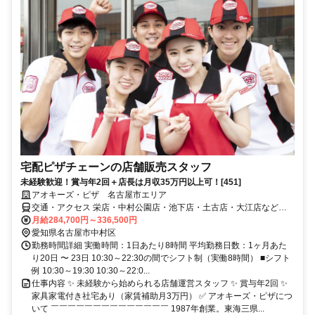
宅配ピザチェーンの店舗販売スタッフ
未経験歓迎！賞与年2回＋店長は月収35万円以上可！[451]
アオキーズ・ピザ 名古屋市エリア
交通・アクセス 栄店・中村公園店・池下店・土古店・大江店など、
名古屋市内の複数店舗
月給284,700円～336,500円
愛知県名古屋市中村区
勤務時間詳細 実働時間：1日あたり8時間 平均勤務日数：1ヶ月あた
り20日 〜 23日 10:30～22:30の間でシフト制（実働8時間） ■シフト
例 10:30～19:30 10:30～22:0...
仕事内容 ✨ 未経験から始められる店舗運営スタッフ ✨ 賞与年2回 ✨
家具家電付き社宅あり（家賃補助月3万円） ✅ アオキーズ・ピザにつ
いて ￣￣￣￣￣￣￣￣￣￣￣￣￣￣ 1987年創業。東海三県...