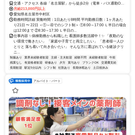
交通・アクセス 各線「名古屋駅」から徒歩2分（電車・バス通勤OK
／車通勤不可）
月給213,000円以上
愛知県名古屋市中村区
勤務時間詳細 実働時間：1日あたり8時間 平均勤務日数：1ヶ月あた
り21日 〜 22日 ＜①～④でのシフト制＞ ①8:00～17:00 Ｌ半日の場合
は12:00まで ②8:30～17:30 Ｌ半日の...
仕事内容 ✨病棟勤務から転職した 看護師多数活躍中！✨ 「夜勤のな
い環境で働きたい」 「家庭や子育てと両立したい」 「患者様一人ひ
とりと 落ち着いて向き合いたい」 そんな方に選ばれている健診クリ
ニ...
制服あり
業界未経験者歓迎
主婦・主夫歓迎
経験不問
未経験者歓迎
午前
残業なし
有資格者歓迎
研修あり
夕方
賞与あり
ブランクOK
交通費支給
長期歓迎
駅近5分以内
シフト制
社割あり
長期休暇あり
土日祝休み
アルバイト・パート