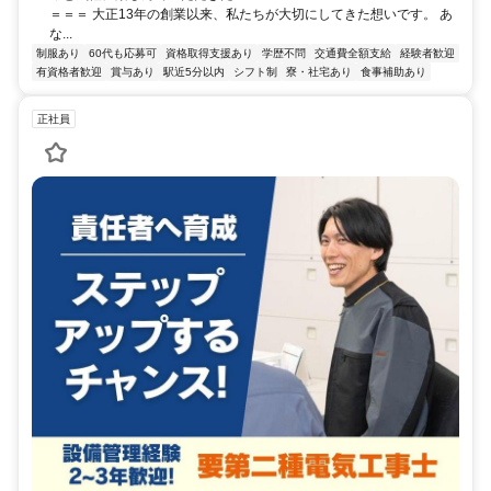
＝＝＝ 大正13年の創業以来、私たちが大切にしてきた想いです。 あ
な...
制服あり
60代も応募可
資格取得支援あり
学歴不問
交通費全額支給
経験者歓迎
有資格者歓迎
賞与あり
駅近5分以内
シフト制
寮・社宅あり
食事補助あり
正社員