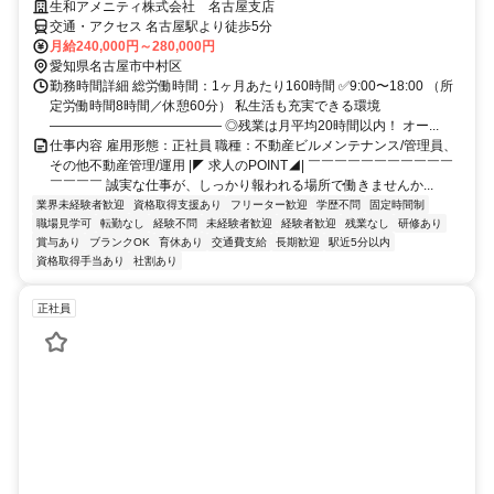
生和アメニティ株式会社 名古屋支店
交通・アクセス 名古屋駅より徒歩5分
月給240,000円～280,000円
愛知県名古屋市中村区
勤務時間詳細 総労働時間：1ヶ月あたり160時間 ✅9:00〜18:00 （所
定労働時間8時間／休憩60分） 私生活も充実できる環境
――――――――――――― ◎残業は月平均20時間以内！ オー...
仕事内容 雇用形態：正社員 職種：不動産ビルメンテナンス/管理員、
その他不動産管理/運用 |◤ 求人のPOINT◢| ￣￣￣￣￣￣￣￣￣￣￣
￣￣￣￣ 誠実な仕事が、しっかり報われる場所で働きませんか...
業界未経験者歓迎
資格取得支援あり
フリーター歓迎
学歴不問
固定時間制
職場見学可
転勤なし
経験不問
未経験者歓迎
経験者歓迎
残業なし
研修あり
賞与あり
ブランクOK
育休あり
交通費支給
長期歓迎
駅近5分以内
資格取得手当あり
社割あり
正社員