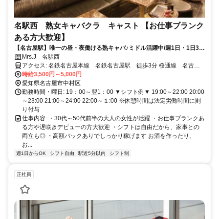
名駅西 熟女キャバクラ キャスト 【お仕事ブランク
ある方大歓迎】
【名古屋駅】唯一の昼・夜働ける熟キャバ♪ミドル活躍中/週1日・1日3時
間～OK/ノルマ・ペナルティ・罰金なし/日払い制度あり/終電前帰宅OK
Mrs.J 名駅西
アクセス: 名鉄名古屋本線 名鉄名古屋駅 徒歩3分 桜通線 名古屋
駅 徒歩3分 東山線 伏見駅 徒歩3分
時給3,500円～5,000円
愛知県名古屋市中村区
勤務時間・曜日: 19：00～翌1：00 ▼シフト例▼ 19:00～22:00 20:00
～23:00 21:00～24:00 22:00～１:00 ※休憩時間は法定労働時間に則
り付与
仕事内容: ・30代～50代前半の大人の女性が活躍 ・お仕事ブランクあ
る方や遅咲きデビューの方大歓迎 ・シフトは自由だから、家事との
両立も◎ ・高額バックありでしっかり稼げます お酒を作ったり、
お...
週1日からOK
シフト自由
駅近5分以内
シフト制
正社員