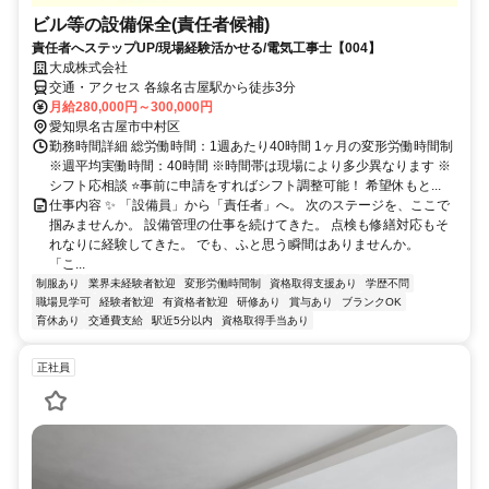
ビル等の設備保全(責任者候補)
責任者へステップUP/現場経験活かせる/電気工事士【004】
大成株式会社
交通・アクセス 各線名古屋駅から徒歩3分
月給280,000円～300,000円
愛知県名古屋市中村区
勤務時間詳細 総労働時間：1週あたり40時間 1ヶ月の変形労働時間制
※週平均実働時間：40時間 ※時間帯は現場により多少異なります ※
シフト応相談 ⭐事前に申請をすればシフト調整可能！ 希望休もと...
仕事内容 ✨ 「設備員」から「責任者」へ。 次のステージを、ここで
掴みませんか。 設備管理の仕事を続けてきた。 点検も修繕対応もそ
れなりに経験してきた。 でも、ふと思う瞬間はありませんか。
「こ...
制服あり
業界未経験者歓迎
変形労働時間制
資格取得支援あり
学歴不問
職場見学可
経験者歓迎
有資格者歓迎
研修あり
賞与あり
ブランクOK
育休あり
交通費支給
駅近5分以内
資格取得手当あり
正社員