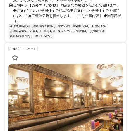
点により異なる場合あり。 ★残業管理も徹底して...
仕事内容 【急募エリア多数】 同業界での経験を活かして働けます。
◆注文住宅および分譲住宅の施工管理 注文住宅・分譲住宅の各部門
において 施工管理業務を担当します。 【主な仕事内容】 ◆関係部署
（...
変形労働時間制
資格取得支援あり
学歴不問
住宅手当あり
経験者歓迎
有資格者歓迎
研修あり
賞与あり
ブランクOK
育休あり
交通費支給
資格取得手当あり
寮・社宅あり
アルバイト・パート