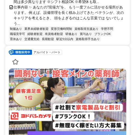
間は多少異なります ※シフト相談OK ※希望休も取...
仕事内容 ✨ あなたの"現場力"を、 もう一度フルに活かせる場所があ
ります。 例えば、設備管理を長く積み上げてきた ベテランが、次の
キャリアを考えるとき、 頭をよぎるのはこんな言葉では ないでしょ
う...
制服あり
業界未経験者歓迎
変形労働時間制
資格取得支援あり
学歴不問
職場見学可
経験者歓迎
有資格者歓迎
研修あり
賞与あり
ブランクOK
育休あり
交通費支給
長期歓迎
駅近5分以内
資格取得手当あり
アルバイト・パート