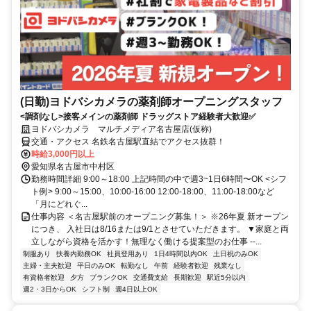
(日勤)ヨドバシカメラの薬剤師オープニングスタッフ
<調剤なし>接客メインの薬剤師 ドラッグストア経験者大歓迎✅
ヨドバシカメラ マルチメディア名古屋店(仮称)
交通・アクセス 名鉄名古屋駅直結でアクセス抜群！
時給3,000円以上
愛知県名古屋市中村区
勤務時間詳細 9:00～18:00 上記時間の中で週3~1日6時間〜OK <シフ
ト例> 9:00～15:00、10:00-16:00 12:00-18:00、11:00-18:00など
「月にどれぐ...
仕事内容 ＜名古屋駅前のオープニング募集！＞ ※26年夏 新オープン
につき、 入社日は8/16または9/1とさせていただきます。 ▼家庭と両
立しながら資格を活かす！無理なく働ける提案型のお仕事 ‐‐...
制服あり
扶養内勤務OK
社員登用あり
1日4時間以内OK
土日祝のみOK
主婦・主夫歓迎
平日のみOK
転勤なし
午前
経験者歓迎
残業なし
有資格者歓迎
夕方
ブランクOK
交通費支給
長期歓迎
駅近5分以内
週2・3日からOK
シフト制
週4日以上OK