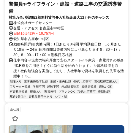
警備員✨ライフライン・建設・道路工事の交通誘導警
備
対策万全♪空調服2着無料貸与◆入社祝金最大12万円のチャンス
株式会社ガードセンター
交通・アクセス 名古屋市中村区
日給10,542円～10,757円
愛知県名古屋市中村区
勤務時間詳細 実働時間：1日あたり8時間 平均勤務日数：1ヶ月あた
り18日 〜 24日 勤務時間は警備内容により異なります 8：30～17：
30、8：00～17：00 ※勤務日応相談
仕事内容 ✅充実の福利厚生で安心スタート✅ ✨家具・家電付きの単身
用1R寮をご用意！すぐに新生活を始められます。 ✨資格取得を応
援！社内勉強会を実施しており、入社半年で資格を取得した先輩も活
躍中！ ✨...
制服あり
業界未経験者歓迎
主婦・主夫歓迎
60代も応募可
資格取得支援あり
フリーター歓迎
学歴不問
経験不問
未経験者歓迎
経験者歓迎
週払いOK
有資格者歓迎
研修あり
家賃無料
ブランクOK
70代も応募可
長期歓迎
駅近5分以内
資格取得手当あり
シフト制
正社員