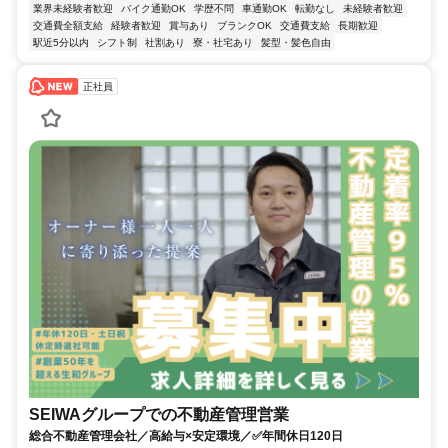
業界未経験者歓迎
バイク通勤OK
学歴不問
車通勤OK
転勤なし
未経験者歓迎
交通費全額支給
経験者歓迎
賞与あり
ブランクOK
交通費支給
長期歓迎
駅近5分以内
シフト制
社割あり
寮・社宅あり
髪型・髪色自由
正社員
SEIWAグループでの不動産管理営業
総合不動産管理会社／高給与×安定環境／✅年間休日120日