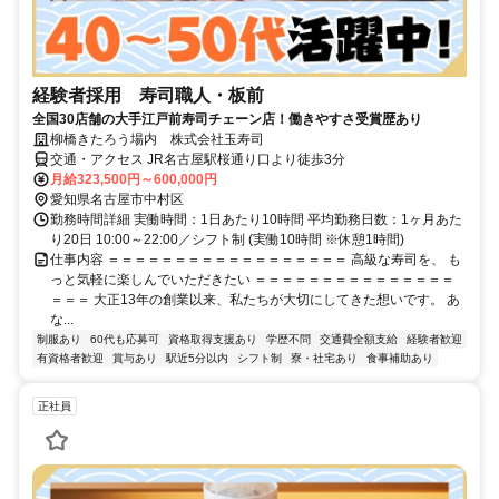
経験者採用 寿司職人・板前
全国30店舗の大手江戸前寿司チェーン店！働きやすさ受賞歴あり
柳橋きたろう場内 株式会社玉寿司
交通・アクセス JR名古屋駅桜通り口より徒歩3分
月給323,500円～600,000円
愛知県名古屋市中村区
勤務時間詳細 実働時間：1日あたり10時間 平均勤務日数：1ヶ月あた
り20日 10:00～22:00／シフト制 (実働10時間 ※休憩1時間)
仕事内容 ＝＝＝＝＝＝＝＝＝＝＝＝＝＝＝＝＝＝ 高級な寿司を、 も
っと気軽に楽しんでいただきたい ＝＝＝＝＝＝＝＝＝＝＝＝＝＝＝
＝＝＝ 大正13年の創業以来、私たちが大切にしてきた想いです。 あ
な...
制服あり
60代も応募可
資格取得支援あり
学歴不問
交通費全額支給
経験者歓迎
有資格者歓迎
賞与あり
駅近5分以内
シフト制
寮・社宅あり
食事補助あり
正社員