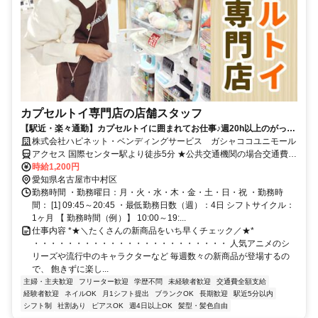
カプセルトイ専門店の店舗スタッフ
【駅近・楽々通勤】カプセルトイに囲まれてお仕事♪週20h以上のがっつ
り働けるシフトです◎髪色自由・ネイル＆ピアスOK
株式会社ハピネット・ベンディングサービス ガシャココユニモール
アクセス 国際センター駅より徒歩5分 ★公共交通機関の場合交通費全
額支給
時給1,200円
愛知県名古屋市中村区
勤務時間 ・勤務曜日：月・火・水・木・金・土・日・祝 ・勤務時
間： [1] 09:45～20:45 ・最低勤務日数（週）：4日 シフトサイクル：
1ヶ月 【 勤務時間（例）】 10:00～19:...
仕事内容 *★＼たくさんの新商品をいち早くチェック／★*
・・・・・・・・・・・・・・・・・・・・・・・ 人気アニメのシ
リーズや流行中のキャラクターなど 毎週数々の新商品が登場するの
で、 飽きずに楽し...
主婦・主夫歓迎
フリーター歓迎
学歴不問
未経験者歓迎
交通費全額支給
経験者歓迎
ネイルOK
月1シフト提出
ブランクOK
長期歓迎
駅近5分以内
シフト制
社割あり
ピアスOK
週4日以上OK
髪型・髪色自由