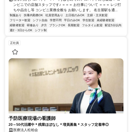
ンビニでの店舗スタッフです♪ ＝＝＝ お仕事について ＝＝＝ レジ打
ちや品出し等 コンビニ業務全般を お願いします。 名古屋駅を通...
制服あり
扶養内勤務OK
社員登用あり
土日祝のみOK
主婦・主夫歓迎
フリーター歓迎
シフト自由
学歴不問
平日のみOK
学生歓迎
未経験者歓迎
経験者歓迎
研修あり
夕方
ブランクOK
長期歓迎
フルタイム歓迎
駅近5分以内
週2・3日からOK
シフト制
正社員
予防医療現場の看護師
20～50代活躍中＊残業ほぼなし＊増員募集＊スタッフ定着率◎
医療法人松柏会