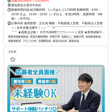
月給260,000円～310,000円
愛知県名古屋市中村区
勤務時間詳細 総労働時間：1ヶ月あたり172時間 勤務時間：9:00～
18:00 又は、10:00～19:00（いずれも、休憩1時間） 残業時間：3時
間✨（月平均)
仕事内容 雇用形態：正社員 職種：不動産個人営業、不動産法人営業
＼✨女性多数活躍中！✨／ ￣￣V￣￣￣￣￣￣￣￣￣￣￣￣￣￣￣￣
￣￣ ★残業ほぼ無！ 月平均3時間でプライベート充実 ★業界経験不...
業界未経験者歓迎
変形労働時間制
学歴不問
転勤なし
経験不問
未経験者歓迎
経験者歓迎
ブランクOK
交通費支給
駅近5分以内
服装自由
正社員