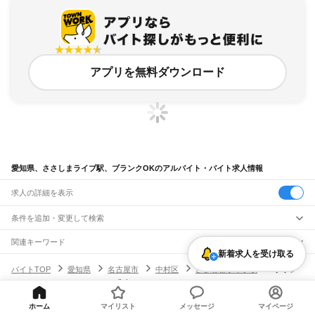
アプリを無料ダウンロード
愛知県、ささしまライブ駅、ブランクOKのアルバイト・バイト求人情報
求人の詳細を表示
条件を追加・変更して検索
市区町村を追加・変更
関連キーワード
新着求人を受け取る
完全在宅ワーク 全国
シール貼り 在宅
現在地周辺
ガチャガチャ
犬カフェ
愛知県
駅を追加・変更
バイトTOP
愛知県
名古屋市
中村区
ささしまライブ駅
ブラン
愛知県
すべて
クOKのアルバイト・バイト・求人
名古屋市
すべて
職種を追加・変更
JR中央本線(名古屋～塩尻)
千種区
東区
北区
西区
中村区
中区
昭和区
瑞穂区
熱田区
中川区
港区
南区
守山区
名古屋駅
金山駅
鶴舞駅
千種駅
千種駅
千種駅
大曽根駅
新守山駅
勝川駅
春日井駅
ホーム
マイリスト
メッセージ
マイページ
飲食・フードサービス
緑区
名東区
天白区
特徴を追加・変更
神領駅
高蔵寺駅
定光寺駅