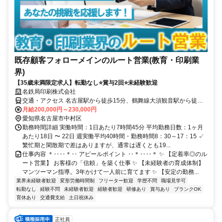
既存顧客フォローメインのルート営業(教育・印刷業
界)
【35歳未満限定求人】転勤なし⭐賞与2回⭐未経験歓迎
名鉄局印刷株式会社
交通・アクセス 名古屋駅から徒歩15分、鶴舞線大須観音駅から徒歩
14分 ・転勤なし
月給200,000円～230,000円
愛知県名古屋市中村区
勤務時間詳細 実働時間：1日あたり7時間45分 平均勤務日数：1ヶ月
あたり18日 〜 22日 週実働平均40時間・勤務時間8：30～17：15 ✓
繁忙期と閑散期で差はありますが、通常は遅くとも19...
仕事内容 ＊‥‥＊‥ アピールポイント ‥＊‥‥＊ ✨ 【定着率◎のル
ート営業】 お客様の「信頼」を築く仕事 ✨ 【未経験者の育成体制】
マンツーマン指導。3年かけて一人前に育てます ✨ 【安定の勤務...
業界未経験者歓迎
変形労働時間制
フリーター歓迎
学歴不問
職場見学可
転勤なし
経験不問
未経験者歓迎
経験者歓迎
研修あり
賞与あり
ブランクOK
育休あり
交通費支給
土日祝休み
正社員