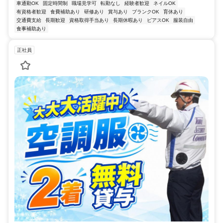
車通勤OK
固定時間制
職場見学可
転勤なし
経験者歓迎
ネイルOK
有資格者歓迎
食費補助あり
研修あり
賞与あり
ブランクOK
育休あり
交通費支給
長期歓迎
資格取得手当あり
長期休暇あり
ピアスOK
服装自由
食事補助あり
正社員