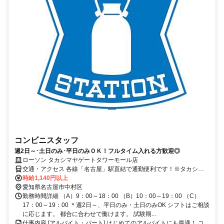
コンビニスタッフ
週2日～･土日のみ･平日のみＯＫ！フルタイム入れる方歓迎◎
ローソン タカシマヤゲートタワーモール店
交通・アクセス 各線「名古屋」駅直結で通勤便利です！※タカシマ
ヤゲートタワーモール店従業員様専用の売店型のローソンです。
時給1,140円以上
愛知県名古屋市中村区
勤務時間詳細 （A）9：00～18：00 （B）10：00～19：00 （C）
17：00～19：00 ＊週2日～、平日のみ・土日のみOK シフトはご相談
に応じます。 都合に合わせて働けます。 試験期...
仕事内容 [アルバイト・パート] はじめてのアルバイトにも最適！ コ