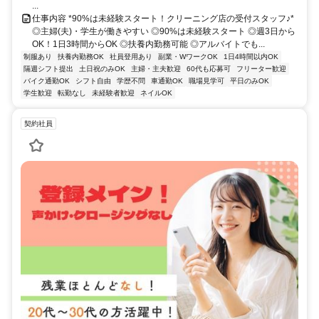
...
仕事内容 *90%は未経験スタート！クリーニング店の受付スタッフ♪*
◎主婦(夫)・学生が働きやすい ◎90%は未経験スタート ◎週3日から
OK！1日3時間からOK ◎扶養内勤務可能 ◎アルバイトでも...
制服あり
扶養内勤務OK
社員登用あり
副業・WワークOK
1日4時間以内OK
隔週シフト提出
土日祝のみOK
主婦・主夫歓迎
60代も応募可
フリーター歓迎
バイク通勤OK
シフト自由
学歴不問
車通勤OK
職場見学可
平日のみOK
学生歓迎
転勤なし
未経験者歓迎
ネイルOK
契約社員