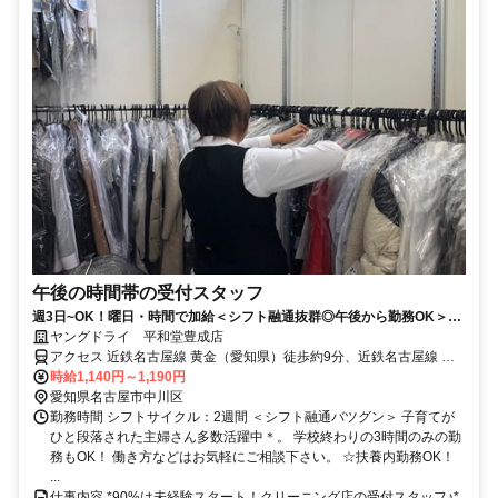
午後の時間帯の受付スタッフ
週3日~OK！曜日・時間で加給＜シフト融通抜群◎午後から勤務OK＞未
経験歓迎☆【履歴書不要】
ヤングドライ 平和堂豊成店
アクセス 近鉄名古屋線 黄金（愛知県）徒歩約9分、近鉄名古屋線 米
野徒歩約12分、あおなみ線 ささしまライブ徒歩約12分
時給1,140円～1,190円
愛知県名古屋市中川区
勤務時間 シフトサイクル：2週間 ＜シフト融通バツグン＞ 子育てが
ひと段落された主婦さん多数活躍中＊。 学校終わりの3時間のみの勤
務もOK！ 働き方などはお気軽にご相談下さい。 ☆扶養内勤務OK！
...
仕事内容 *90%は未経験スタート！クリーニング店の受付スタッフ♪*