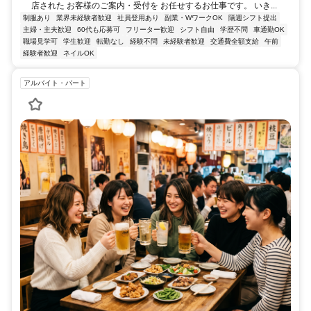
店された お客様のご案内・受付を お任せするお仕事です。 いき...
制服あり
業界未経験者歓迎
社員登用あり
副業・WワークOK
隔週シフト提出
主婦・主夫歓迎
60代も応募可
フリーター歓迎
シフト自由
学歴不問
車通勤OK
職場見学可
学生歓迎
転勤なし
経験不問
未経験者歓迎
交通費全額支給
午前
経験者歓迎
ネイルOK
アルバイト・パート