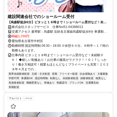
建設関連会社でのショールーム受付
【烏森駅徒歩8分】ピタッと１８時まで！ショールーム受付など！未経
験ＯＫ！
株式会社スタッフサービス 仕事No/51-04388013
交通アクセス 最寄駅：烏森駅 近鉄名古屋線烏森駅徒歩8分 車通勤可
能
時給1,700円
愛知県名古屋市中村区
勤務時間 固定時間制 09:30～18:00 ※休憩６０分。９時半～１７時の
勤務もあります。
仕事内容 ピタッと１８時まで！ショールーム受付など！未経験Ｏ
Ｋ！ ◆嬉しい制服あり！お仕事の服装がラクラク！！ＯＪＴしっか
り！働き方相談可！残業もほとんどなくプライベートも充実！２０２
８年４月までの...
業界未経験者歓迎
主婦・主夫歓迎
長期
フリーター歓迎
社会保険あり
大量募集
学歴不問
車通勤OK
固定時間制
転勤なし
未経験者歓迎
経験者歓迎
残業なし
有資格者歓迎
職種変更なし
研修あり
制服貸与
ブランクOK
交通費支給
長期歓迎
アルバイト・パート