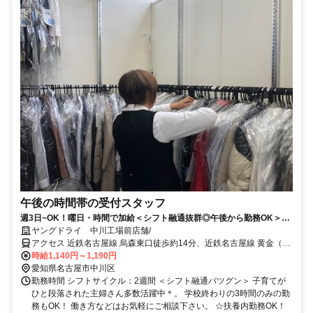
午後の時間帯の受付スタッフ
週3日~OK！曜日・時間で加給＜シフト融通抜群◎午後から勤務OK＞未
経験歓迎☆【履歴書不要】
ヤングドライ 中川工場前店舗/
アクセス 近鉄名古屋線 烏森東口徒歩約14分、近鉄名古屋線 黄金（愛
知県）徒歩約16分、あおなみ線 小本徒歩約17分
時給1,140円～1,190円
愛知県名古屋市中川区
勤務時間 シフトサイクル：2週間 ＜シフト融通バツグン＞ 子育てが
ひと段落された主婦さん多数活躍中＊。 学校終わりの3時間のみの勤
務もOK！ 働き方などはお気軽にご相談下さい。 ☆扶養内勤務OK！