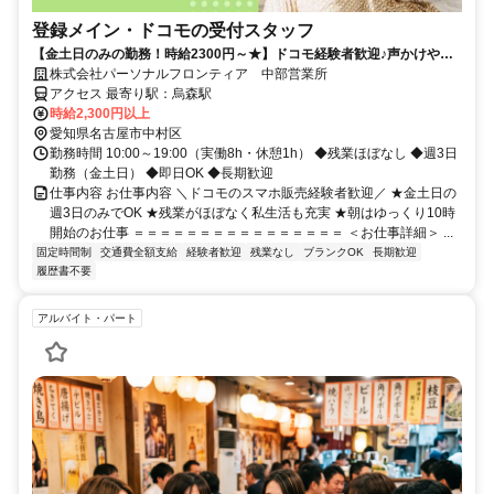
登録メイン・ドコモの受付スタッフ
【金土日のみの勤務！時給2300円～★】ドコモ経験者歓迎♪声かけやク
ロージングはナシ！
株式会社パーソナルフロンティア 中部営業所
アクセス 最寄り駅：烏森駅
時給2,300円以上
愛知県名古屋市中村区
勤務時間 10:00～19:00（実働8h・休憩1h） ◆残業ほぼなし ◆週3日
勤務（金土日） ◆即日OK ◆長期歓迎
仕事内容 お仕事内容 ＼ドコモのスマホ販売経験者歓迎／ ★金土日の
週3日のみでOK ★残業がほぼなく私生活も充実 ★朝はゆっくり10時
開始のお仕事 ＝＝＝＝＝＝＝＝＝＝＝＝＝＝＝＝ ＜お仕事詳細＞ ...
固定時間制
交通費全額支給
経験者歓迎
残業なし
ブランクOK
長期歓迎
履歴書不要
アルバイト・パート