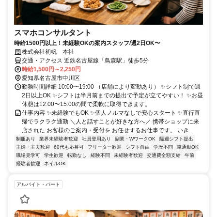
スマホコンサルタント
時給1500円以上！未経験OKの案内スタッフ/週2日OK〜
株式会社初帆 本社
交通・アクセス 近鉄名古屋線「鳥森駅」徒歩5分
時給1,500円～2,250円
愛知県名古屋市中川区
勤務時間詳細 10:00〜19:00 （店舗により変動あり） ✨シフト制で週
2日以上OK ✨シフトは半月前までの提出で予定が立てやすい！ ✨お昼
休憩は12:00〜15:00の間で柔軟に取得できます。
仕事内容 ✨未経験でもOK ✨個人ノルマなしで安心スタート ✨直行直
帰でラクラク通勤 ＼人と話すことが好きな方へ／ 携帯ショップに来
店された お客様のご案内・受付を お任せするお仕事です。 いき...
制服あり
業界未経験者歓迎
社員登用あり
副業・WワークOK
隔週シフト提出
主婦・主夫歓迎
60代も応募可
フリーター歓迎
シフト自由
学歴不問
車通勤OK
職場見学可
学生歓迎
転勤なし
経験不問
未経験者歓迎
交通費全額支給
午前
経験者歓迎
ネイルOK
アルバイト・パート