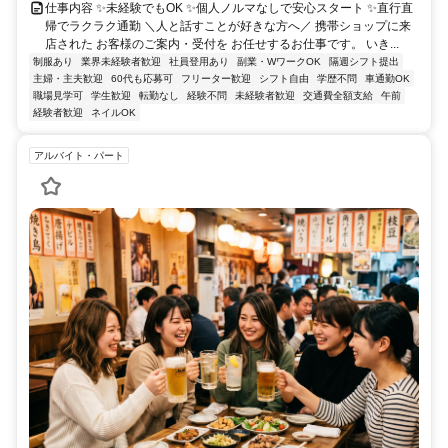
仕事内容 ✨未経験でもOK ✨個人ノルマなしで安心スタート ✨直行直
帰でラクラク通勤 ＼人と話すことが好きな方へ／ 携帯ショップに来
店された お客様のご案内・受付を お任せするお仕事です。 いき...
制服あり
業界未経験者歓迎
社員登用あり
副業・WワークOK
隔週シフト提出
主婦・主夫歓迎
60代も応募可
フリーター歓迎
シフト自由
学歴不問
車通勤OK
職場見学可
学生歓迎
転勤なし
経験不問
未経験者歓迎
交通費全額支給
午前
経験者歓迎
ネイルOK
アルバイト・パート