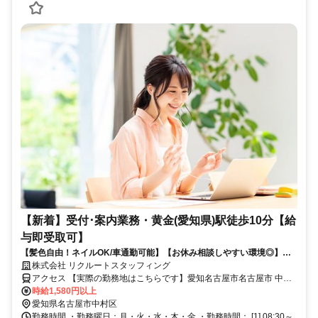
【新着】受付･案内業務・黄金(愛知県)駅徒歩10分【給
与即受取可】
【髪色自由！ネイルOK/車通勤可能】【お休み相談しやすい環境◎】◎
大手の企業様の受付のお仕事になります
株式会社 リクルートスタッフィング
アクセス 【実際の勤務地はこちらです】愛知名古屋市名古屋市 中川
区黄金(愛知県)駅徒歩10分ささしまライブ駅徒歩23分
時給1,580円以上
愛知県名古屋市中村区
勤務時間 ・勤務曜日：月・火・水・木・金 ・勤務時間： [1] 08:30～