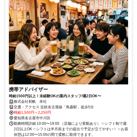
携帯アドバイザー
時給1500円以上！未経験OKの案内スタッフ/週2日OK〜
株式会社初帆 本社
交通・アクセス 近鉄名古屋線「鳥森駅」徒歩5分
時給1,500円～2,250円
愛知県名古屋市中川区
勤務時間詳細 10:00〜19:00 （店舗により変動あり） ✨シフト制で週
2日以上OK ✨シフトは半月前までの提出で予定が立てやすい！ ✨お昼
休憩は12:00〜15:00の間で柔軟に取得できます。