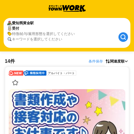
愛知県
黄金駅
受付
特徴/給与/雇用形態を選択してください
キーワードを選択してください
14件
条件保存
関連度順
アルバイト・パート