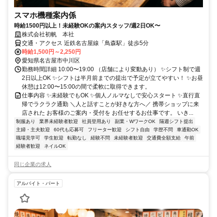
スマホ機種案内係
時給1500円以上！未経験OKの案内スタッフ/週2日OK〜
株式会社初帆 本社
交通・アクセス 近鉄名古屋線「鳥森駅」徒歩5分
時給1,500円～2,250円
愛知県名古屋市中川区
勤務時間詳細 10:00〜19:00 （店舗により変動あり） ✨シフト制で週
2日以上OK ✨シフトは半月前までの提出で予定が立てやすい！ ✨お昼
休憩は12:00〜15:00の間で柔軟に取得できます。
仕事内容 ✨未経験でもOK ✨個人ノルマなしで安心スタート ✨直行直
帰でラクラク通勤 ＼人と話すことが好きな方へ／ 携帯ショップに来
店された お客様のご案内・受付を お任せするお仕事です。 いき...
制服あり
業界未経験者歓迎
社員登用あり
副業・WワークOK
隔週シフト提出
主婦・主夫歓迎
60代も応募可
フリーター歓迎
シフト自由
学歴不問
車通勤OK
職場見学可
学生歓迎
転勤なし
経験不問
未経験者歓迎
交通費全額支給
午前
経験者歓迎
ネイルOK
同じ企業の求人
アルバイト・パート