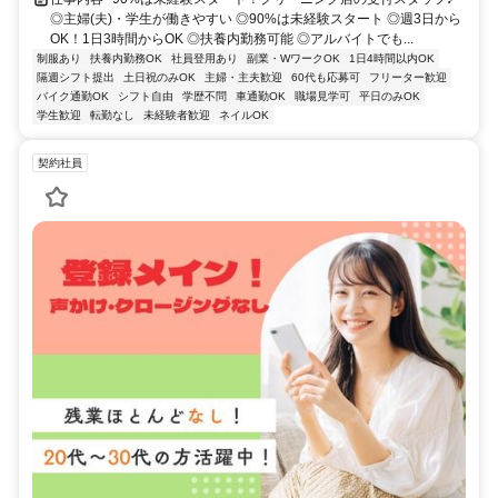
◎主婦(夫)・学生が働きやすい ◎90%は未経験スタート ◎週3日から
OK！1日3時間からOK ◎扶養内勤務可能 ◎アルバイトでも...
制服あり
扶養内勤務OK
社員登用あり
副業・WワークOK
1日4時間以内OK
隔週シフト提出
土日祝のみOK
主婦・主夫歓迎
60代も応募可
フリーター歓迎
バイク通勤OK
シフト自由
学歴不問
車通勤OK
職場見学可
平日のみOK
学生歓迎
転勤なし
未経験者歓迎
ネイルOK
契約社員