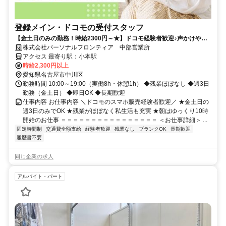
登録メイン・ドコモの受付スタッフ
【金土日のみの勤務！時給2300円～★】ドコモ経験者歓迎♪声かけやク
ロージングはナシ！
株式会社パーソナルフロンティア 中部営業所
アクセス 最寄り駅：小本駅
時給2,300円以上
愛知県名古屋市中川区
勤務時間 10:00～19:00（実働8h・休憩1h） ◆残業ほぼなし ◆週3日
勤務（金土日） ◆即日OK ◆長期歓迎
仕事内容 お仕事内容 ＼ドコモのスマホ販売経験者歓迎／ ★金土日の
週3日のみでOK ★残業がほぼなく私生活も充実 ★朝はゆっくり10時
開始のお仕事 ＝＝＝＝＝＝＝＝＝＝＝＝＝＝＝＝ ＜お仕事詳細＞ ...
固定時間制
交通費全額支給
経験者歓迎
残業なし
ブランクOK
長期歓迎
履歴書不要
同じ企業の求人
アルバイト・パート