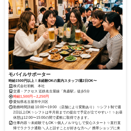
モバイルサポーター
時給1500円以上！未経験OKの案内スタッフ/週2日OK〜
株式会社初帆 本社
交通・アクセス 近鉄名古屋線「鳥森駅」徒歩5分
時給1,500円～2,250円
愛知県名古屋市中川区
勤務時間詳細 10:00〜19:00 （店舗により変動あり） ✨シフト制で週
2日以上OK ✨シフトは半月前までの提出で予定が立てやすい！ ✨お昼
休憩は12:00〜15:00の間で柔軟に取得できます。
仕事内容 ✨未経験でもOK ✨個人ノルマなしで安心スタート ✨直行直
帰でラクラク通勤 ＼人と話すことが好きな方へ／ 携帯ショップに来