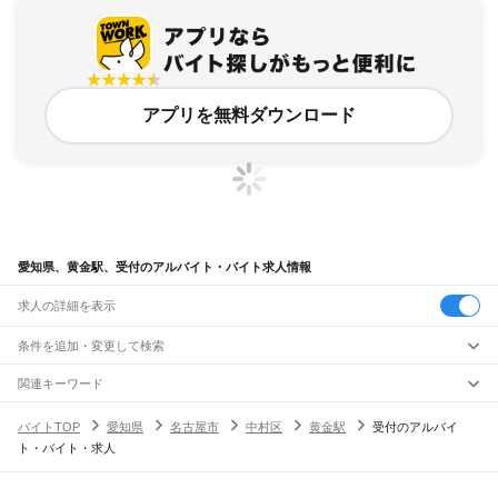
アプリを無料ダウンロード
愛知県、黄金駅、受付のアルバイト・バイト求人情報
求人の詳細を表示
条件を追加・変更して検索
市区町村を追加・変更
関連キーワード
完全在宅ワーク 全国
シール貼り 在宅
現在地周辺
ガチャガチャ
犬カフェ
愛知県
駅を追加・変更
バイトTOP
愛知県
名古屋市
中村区
黄金駅
受付のアルバイ
愛知県
すべて
ト・バイト・求人
名古屋市
すべて
職種を追加・変更
JR中央本線(名古屋～塩尻)
千種区
東区
北区
西区
中村区
中区
昭和区
瑞穂区
熱田区
中川区
港区
南区
守山区
名古屋駅
金山駅
鶴舞駅
千種駅
千種駅
千種駅
大曽根駅
新守山駅
勝川駅
春日井駅
飲食・フードサービス
緑区
名東区
天白区
特徴を追加・変更