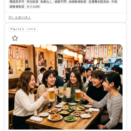
職場見学可
学生歓迎
転勤なし
経験不問
未経験者歓迎
交通費全額支給
午前
経験者歓迎
ネイルOK
同じ企業の求人
アルバイト・パート