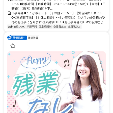
17:20 ■勤務時間 【勤務時間】08:30~17:20(休憩：50分) 【実働】1日
8時間 【備考】勤務時間を下...
仕事内容 ■ここがポイント 【その他メーカー】【髪色自由！ネイル
OK/車通勤可能】【お休み相談しやすい環境◎】 ◎大手の企業様の受
付のお仕事になります ◎未経験OK！ ■お仕事内容 ◎CMでもおなじ...
給料前払いOK
学歴不問
固定時間制
交通費支給
土日祝休み
派遣社員