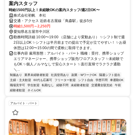
案内スタッフ
時給1500円以上！未経験OKの案内スタッフ/週2日OK〜
株式会社初帆 本社
交通・アクセス 近鉄名古屋線「鳥森駅」徒歩5分
時給1,500円～2,250円
愛知県名古屋市中川区
勤務時間詳細 10:00〜19:00 （店舗により変動あり） ✨シフト制で週
2日以上OK ✨シフトは半月前までの提出で予定が立てやすい！ ✨お昼
休憩は12:00〜15:00の間で柔軟に取得できます。
仕事内容 雇用形態：アルバイト・パート 職種：受付、携帯ショップ
エリアマネージャー、携帯ショップ販売/フロアスタッフ ✨未経験で
もOK ✨個人ノルマなしで安心スタート ✨直行直帰でラクラク通勤
＼...
制服あり
業界未経験者歓迎
社員登用あり
副業・WワークOK
隔週シフト提出
主婦・主夫歓迎
60代も応募可
フリーター歓迎
シフト自由
学歴不問
車通勤OK
職場見学可
学生歓迎
転勤なし
経験不問
未経験者歓迎
交通費全額支給
午前
経験者歓迎
ネイルOK
アルバイト・パート