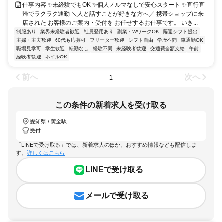
仕事内容 ✨未経験でもOK ✨個人ノルマなしで安心スタート ✨直行直
帰でラクラク通勤 ＼人と話すことが好きな方へ／ 携帯ショップに来
店された お客様のご案内・受付を お任せするお仕事です。 いき...
制服あり
業界未経験者歓迎
社員登用あり
副業・WワークOK
隔週シフト提出
主婦・主夫歓迎
60代も応募可
フリーター歓迎
シフト自由
学歴不問
車通勤OK
職場見学可
学生歓迎
転勤なし
経験不問
未経験者歓迎
交通費全額支給
午前
経験者歓迎
ネイルOK
前へ
次へ
1
この条件の新着求人を受け取る
愛知県 / 黄金駅
受付
「LINEで受け取る」では、新着求人のほか、おすすめ情報なども配信しま
す。
詳しくはこちら
LINEで受け取る
メールで受け取る