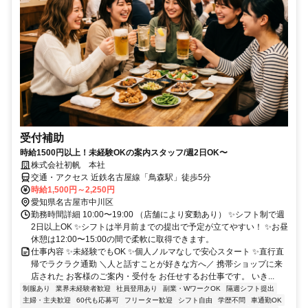
受付補助
時給1500円以上！未経験OKの案内スタッフ/週2日OK〜
株式会社初帆 本社
交通・アクセス 近鉄名古屋線「鳥森駅」徒歩5分
時給1,500円～2,250円
愛知県名古屋市中川区
勤務時間詳細 10:00〜19:00 （店舗により変動あり） ✨シフト制で週
2日以上OK ✨シフトは半月前までの提出で予定が立てやすい！ ✨お昼
休憩は12:00〜15:00の間で柔軟に取得できます。
仕事内容 ✨未経験でもOK ✨個人ノルマなしで安心スタート ✨直行直
帰でラクラク通勤 ＼人と話すことが好きな方へ／ 携帯ショップに来
店された お客様のご案内・受付を お任せするお仕事です。 いき...
制服あり
業界未経験者歓迎
社員登用あり
副業・WワークOK
隔週シフト提出
主婦・主夫歓迎
60代も応募可
フリーター歓迎
シフト自由
学歴不問
車通勤OK