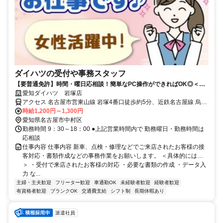
ダイハツの受付や事務スタッフ
【要普通免許】時間・曜日応相談！簡単なPC操作ができればOK◎＜長
期休暇有＞
愛知ダイハツ 岩塚店
アクセス 名古屋市営東山線 岩塚4番口徒歩約5分、近鉄名古屋線 烏森
西口徒歩約10分、近鉄名古屋線 黄金（愛知県）徒歩約15分 地下鉄
時給1,200円～1,300円
「岩塚駅」から徒歩5分
愛知県名古屋市中村区
勤務時間 9：30～18：00 ●上記営業時間内で 勤務曜日・勤務時間は
応相談
仕事内容 仕事内容 新車、点検・修理などでご来店されたお客様の接
客対応・書類作成などの事務作業をお願いします。 ＜具体的には…
＞ ・受付で来店されたお客様の対応 ・必要な書類の作成 ・データ入
力 な...
主婦・主夫歓迎
フリーター歓迎
車通勤OK
未経験者歓迎
経験者歓迎
有資格者歓迎
ブランクOK
交通費支給
シフト制
長期休暇あり
派遣社員