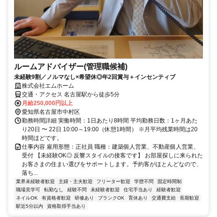
ルームアドバイザー(管理職候補)
未経験9割／ノルマなし×希望休◎年2回賞与＋インセンティブ
株式会社エムホーム
交通・アクセス 名古屋駅から徒歩5分
月給250,000円以上
愛知県名古屋市中村区
勤務時間詳細 実働時間：1日あたり8時間 平均勤務日数：1ヶ月あた
り20日 〜 22日 10:00～19:00（休憩1時間） ※月平均残業時間は20
時間ほどです。
仕事内容 雇用形態：正社員 職種：建築個人営業、不動産個人営業、
受付 【未経験OK◎ 反響スタイルの接客です】 お部屋探しに来られた
お客さまの住まい選びをサポートします。予約客がほとんどなので、
落ち...
業界未経験者歓迎
主婦・主夫歓迎
フリーター歓迎
学歴不問
固定時間制
職場見学可
転勤なし
経験不問
未経験者歓迎
住宅手当あり
経験者歓迎
ネイルOK
有資格者歓迎
研修あり
ブランクOK
育休あり
交通費支給
長期歓迎
駅近5分以内
資格取得手当あり