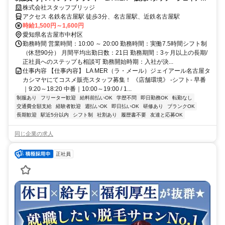
ル名古屋タカシマヤ（前払いOK）
株式会社スタッフブリッジ
アクセス 名鉄名古屋駅 徒歩3分、名古屋駅、近鉄名古屋駅
時給1,500円～1,600円
愛知県名古屋市中村区
勤務時間 営業時間：10:00 ～ 20:00 勤務時間：実働7.5時間シフト制
（休憩90分） 月間平均出勤日数：21日 勤務期間：3ヶ月以上の長期/
正社員へのステップも相談可 勤務開始時期：入社が決...
仕事内容 【仕事内容】 LA MER（ラ・メール）ジェイアール名古屋タ
カシマヤにてコスメ販売スタッフ募集！ 《店舗環境》 -シフト- 早番
｜9:20～18:20 中番｜10:00～19:00 / 1...
制服あり
フリーター歓迎
給料前払いOK
学歴不問
即日勤務OK
転勤なし
交通費全額支給
経験者歓迎
週払いOK
即日払いOK
研修あり
ブランクOK
長期歓迎
駅近5分以内
シフト制
社割あり
履歴書不要
友達と応募OK
同じ企業の求人
正社員