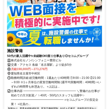
施設警備
50代の新人活躍中✨未経験OK❗座り仕事あり◎セコムグループ
株式会社セノン/シンフォニー豊田ビル
交通・アクセス 各線「名古屋駅」より徒歩5分
月給198,000円～273,276円
愛知県名古屋市中村区
勤務時間詳細 総労働時間：1週あたり40時間 ①9:00～21:00 ②21:00
～9:00 ※1ヶ月単位の変形労働時間制 (週平均実働時間：40時間) ⭐い
ずれの時間帯も休憩あり。 ⭐上記は...
仕事内容 ━━━━━━━━━━━━━━━━━━ ＼警備のお仕事が
初めての方大歓迎／ ✨40代・50代のスタッフも活躍中✨
━━━━━━━━━━━━━━━━━━ ⭐セコムグループの安定企
業！ ⭐社員の...
制服あり
業界未経験者歓迎
変形労働時間制
60代も応募可
資格取得支援あり