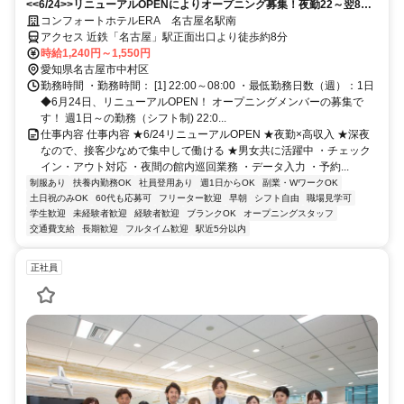
<<6/24>>リニューアルOPENによりオープニング募集！夜勤22～翌8
時！1勤務/1.3万円以上！
コンフォートホテルERA 名古屋名駅南
アクセス 近鉄「名古屋」駅正面出口より徒歩約8分
時給1,240円～1,550円
愛知県名古屋市中村区
勤務時間 ・勤務時間： [1] 22:00～08:00 ・最低勤務日数（週）：1日
◆6月24日、リニューアルOPEN！ オープニングメンバーの募集で
す！ 週1日～の勤務（シフト制) 22:0...
仕事内容 仕事内容 ★6/24リニューアルOPEN ★夜勤×高収入 ★深夜
なので、接客少なめで集中して働ける ★男女共に活躍中 ・チェック
イン・アウト対応 ・夜間の館内巡回業務 ・データ入力 ・予約...
制服あり
扶養内勤務OK
社員登用あり
週1日からOK
副業・WワークOK
土日祝のみOK
60代も応募可
フリーター歓迎
早朝
シフト自由
職場見学可
学生歓迎
未経験者歓迎
経験者歓迎
ブランクOK
オープニングスタッフ
交通費支給
長期歓迎
フルタイム歓迎
駅近5分以内
正社員