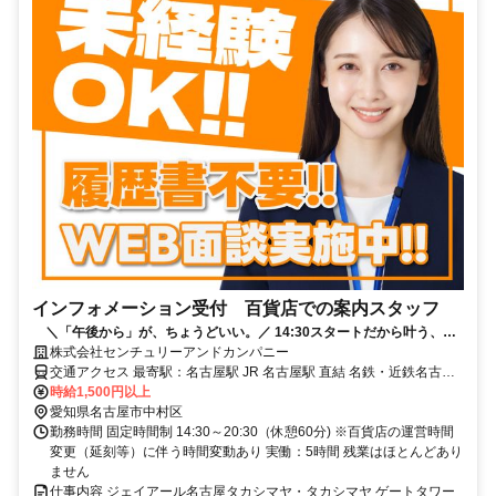
インフォメーション受付 百貨店での案内スタッフ
＼「午後から」が、ちょうどいい。／ 14:30スタートだから叶う、あ
なたらしい働き方
株式会社センチュリーアンドカンパニー
交通アクセス 最寄駅：名古屋駅 JR 名古屋駅 直結 名鉄・近鉄名古屋
駅 徒歩1分 市営地下鉄 名古屋駅 直結
時給1,500円以上
愛知県名古屋市中村区
勤務時間 固定時間制 14:30～20:30（休憩60分) ※百貨店の運営時間
変更（延刻等）に伴う時間変動あり 実働：5時間 残業はほとんどあり
ません
仕事内容 ジェイアール名古屋タカシマヤ・タカシマヤ ゲートタワー