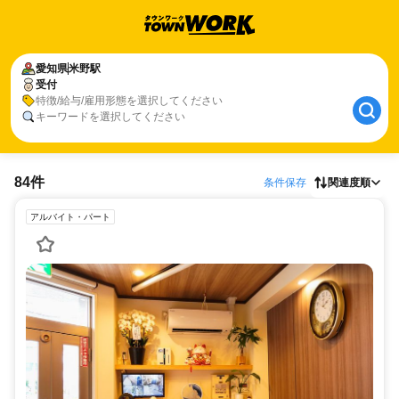
愛知県
米野駅
受付
特徴/給与/雇用形態を選択してください
キーワードを選択してください
84件
条件保存
関連度順
アルバイト・パート