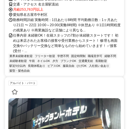
交通・アクセス 名古屋駅直結
月給253,763円以上
愛知県名古屋市中村区
勤務時間詳細 実働時間：1日あたり8時間 平均勤務日数：1ヶ月あた
り21日 〜 22日 10:00～20:00(実働8時間) ※休憩あり ※1日1時間程度
の残業あり ※商業施設など店舗により異なる...
仕事内容 未経験OK！在籍スタッフの7割が未経験スタートです！ 初
めは来店されたお客様の接客や受付業務からスタート！ 修理も画面
交換やバッテリー交換など簡単なものから始めていきます！ ✅接客
(受付・...
業界未経験者歓迎
フリーター歓迎
学歴不問
固定時間制
職場見学可
経験不問
未経験者歓迎
午前
ネイルOK
夕方
ブランクOK
交通費支給
長期歓迎
駅近5分以内
長期休暇あり
ピアスOK
服装自由
ひげOK
入社祝い金あり
髪型・髪色自由
アルバイト・パート