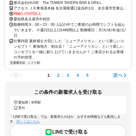
あり◎
株式会社HUGE The TOWER TAVERN BAR & GRILL
アクセス ＪＲ東海道本線 名古屋桜通口徒歩約1分、名古屋市営東山線
名古屋12番口徒歩約1分、名鉄名古屋本線/名鉄空港線 名鉄名古屋北
時給1,150円以上
改札口徒歩約2分
愛知県名古屋市中村区
勤務時間 9：00～23：00 上記の中でご希望のお時間でシフトを組ん
でいきます。 ※週2日以上1日4時間以上 勤務曜日：月/火/水/木/金/土/
日
仕事内容 素材感を大切にした「ニューアメリカン」という新しいコ
ンセプト！ 東海地方、初出店！「ニューアメリカン」という新しい
コンセプトを一緒に創り上げていきませんか？ ご来店されるお客様
の予約管理...
交通費支給
シフト制
前へ
次へ
1
2
3
4
5
この条件の新着求人を受け取る
愛知県 / 米野駅
受付
「LINEで受け取る」では、新着求人のほか、おすすめ情報なども配信しま
す。
詳しくはこちら
LINEで受け取る