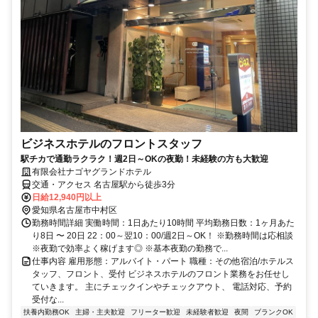
ビジネスホテルのフロントスタッフ
駅チカで通勤ラクラク！週2日～OKの夜勤！未経験の方も大歓迎
有限会社ナゴヤグランドホテル
交通・アクセス 名古屋駅から徒歩3分
日給12,940円以上
愛知県名古屋市中村区
勤務時間詳細 実働時間：1日あたり10時間 平均勤務日数：1ヶ月あた
り8日 〜 20日 22：00～翌10：00/週2日～OK！ ※勤務時間は応相談
※夜勤で効率よく稼げます◎ ※基本夜勤の勤務で...
仕事内容 雇用形態：アルバイト・パート 職種：その他宿泊/ホテルス
タッフ、フロント、受付 ビジネスホテルのフロント業務をお任せし
ていきます。 主にチェックインやチェックアウト、 電話対応、予約
受付な...
扶養内勤務OK
主婦・主夫歓迎
フリーター歓迎
未経験者歓迎
夜間
ブランクOK