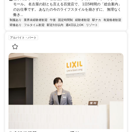
モール。 名古屋の顔とも言える百貨店で、 1日5時間の「総合案内」
のお仕事です。 あなたの今のライフスタイルを崩さずに、 無理なく
働き...
制服あり
業界未経験者歓迎
午後
固定時間制
経験者歓迎
駅ナカ
有資格者歓迎
研修あり
フルタイム歓迎
駅近5分以内
週4日以上OK
リゾート
アルバイト・パート