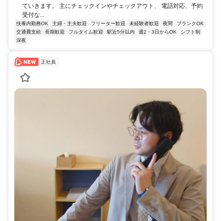
ていきます。 主にチェックインやチェックアウト、 電話対応、予約
受付な...
扶養内勤務OK
主婦・主夫歓迎
フリーター歓迎
未経験者歓迎
夜間
ブランクOK
交通費支給
長期歓迎
フルタイム歓迎
駅近5分以内
週2・3日からOK
シフト制
深夜
正社員