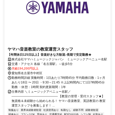
ヤマハ音楽教室の教室運営スタッフ
【年間休日125日以上】音楽好きな方歓迎♪長期で安定勤務★
株式会社ヤマハミュージックジャパン ミュージックアベニュー名駅
交通・アクセス 各線「名古屋駅」～徒歩5分
月給194,200円以上
愛知県名古屋市中村区
勤務時間詳細 実働時間：1日あたり7時間45分 平均勤務日数：1ヶ月
あたり18日 〜 20日 ・9:30～21:45 ※上記時間内にて1日7時間45分
勤務 ・休憩：1時間 契約更新期間：1年
仕事内容 ＼ミュージックアベニュー名駅／
――――――――――――――― 【教室の管理・受付スタッフ★】
無資格＆未経験から始められる！ ヤマハ音楽教室、英語教室の 教室
運営スタッフを募集します！ ...
制服あり
業界未経験者歓迎
社員登用あり
転勤なし
経験不問
経験者歓迎
研修あり
ブランクOK
育休あり
交通費支給
駅近5分以内
シフト制
社割あり