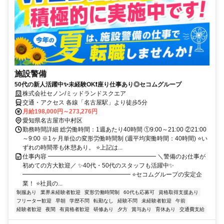
施設警備
50代の新人活躍中✨未経験OK❗座り仕事あり◎セコムグループ
株式会社セノン/ミッドランドスクエア
交通・アクセス 各線「名古屋駅」より徒歩5分
月給198,000円～273,276円
愛知県名古屋市中村区
勤務時間詳細 総労働時間：1週あたり40時間 ①9:00～21:00 ②21:00
～9:00 ※1ヶ月単位の変形労働時間制 (週平均実働時間：40時間) ⭐い
ずれの時間帯も休憩あり。 ⭐上記は...
仕事内容 ━━━━━━━━━━━━━━━━━━ ＼警備のお仕事が
初めての方大歓迎／ ✨40代・50代のスタッフも活躍中✨
━━━━━━━━━━━━━━━━━━ ⭐セコムグループの安定企
業！ ⭐社員の...
制服あり
業界未経験者歓迎
変形労働時間制
60代も応募可
資格取得支援あり
フリーター歓迎
早朝
学歴不問
転勤なし
経験不問
未経験者歓迎
午前
経験者歓迎
夜間
有資格者歓迎
研修あり
夕方
賞与あり
育休あり
交通費支給