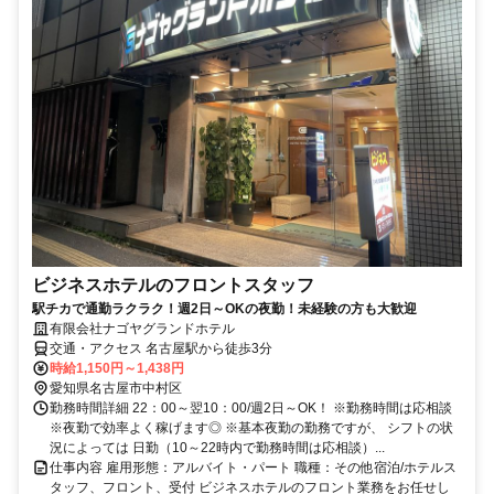
ビジネスホテルのフロントスタッフ
駅チカで通勤ラクラク！週2日～OKの夜勤！未経験の方も大歓迎
有限会社ナゴヤグランドホテル
交通・アクセス 名古屋駅から徒歩3分
時給1,150円～1,438円
愛知県名古屋市中村区
勤務時間詳細 22：00～翌10：00/週2日～OK！ ※勤務時間は応相談
※夜勤で効率よく稼げます◎ ※基本夜勤の勤務ですが、 シフトの状
況によっては 日勤（10～22時内で勤務時間は応相談）...
仕事内容 雇用形態：アルバイト・パート 職種：その他宿泊/ホテルス
タッフ、フロント、受付 ビジネスホテルのフロント業務をお任せし