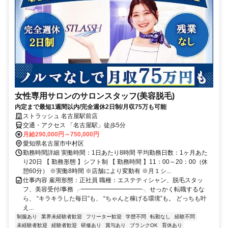
女性専用サロンのサロンスタッフ(美容脱毛)
内定まで最短1週間以内/完全週休2日制/月収75万も可能
ストラッシュ 名古屋駅前店
交通・アクセス 「名古屋駅」徒歩5分
月給290,000円～750,000円
愛知県名古屋市中村区
勤務時間詳細 実働時間：1日あたり8時間 平均勤務日数：1ヶ月あた
り20日 【 勤務形態 】シフト制 【 勤務時間 】11：00～20：00（休
憩60分） ※実働8時間 ※店舗により変動有 ※月１シ...
仕事内容 雇用形態：正社員 職種：エステティシャン、脱毛スタッ
フ、美容受付/事務 ╭━━━━━━━━━━╮ せっかく転職するな
ら、 “キラキラした毎日”も、 “ちゃんと稼げる環境”も。 どっちも叶
え...
制服あり
業界未経験者歓迎
フリーター歓迎
学歴不問
転勤なし
経験不問
未経験者歓迎
経験者歓迎
研修あり
賞与あり
ブランクOK
育休あり