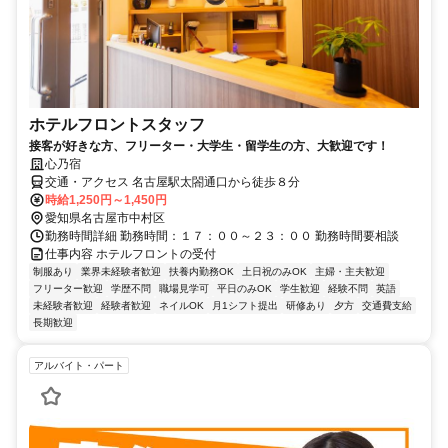
ホテルフロントスタッフ
接客が好きな方、フリーター・大学生・留学生の方、大歓迎です！
心乃宿
交通・アクセス 名古屋駅太閤通口から徒歩８分
時給1,250円～1,450円
愛知県名古屋市中村区
勤務時間詳細 勤務時間：１７：００～２３：００ 勤務時間要相談
仕事内容 ホテルフロントの受付
制服あり
業界未経験者歓迎
扶養内勤務OK
土日祝のみOK
主婦・主夫歓迎
フリーター歓迎
学歴不問
職場見学可
平日のみOK
学生歓迎
経験不問
英語
未経験者歓迎
経験者歓迎
ネイルOK
月1シフト提出
研修あり
夕方
交通費支給
長期歓迎
アルバイト・パート