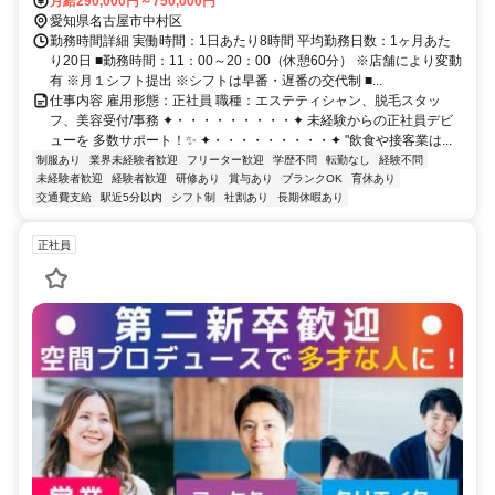
月給290,000円～750,000円
愛知県名古屋市中村区
勤務時間詳細 実働時間：1日あたり8時間 平均勤務日数：1ヶ月あた
り20日 ■勤務時間：11：00～20：00（休憩60分） ※店舗により変動
有 ※月１シフト提出 ※シフトは早番・遅番の交代制 ■...
仕事内容 雇用形態：正社員 職種：エステティシャン、脱毛スタッ
フ、美容受付/事務 ✦・・・・・・・・・✦ 未経験からの正社員デビ
ューを 多数サポート！✨️ ✦・・・・・・・・・✦ "飲食や接客業は...
制服あり
業界未経験者歓迎
フリーター歓迎
学歴不問
転勤なし
経験不問
未経験者歓迎
経験者歓迎
研修あり
賞与あり
ブランクOK
育休あり
交通費支給
駅近5分以内
シフト制
社割あり
長期休暇あり
正社員