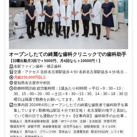
オープンしたての綺麗な歯科クリニックでの歯科助手
【日曜出勤月3回で＋5000円、月4回なら＋10000円！】
名駅ファイン歯科・矯正歯科
交通・アクセス 近鉄名古屋駅徒歩４分/ 名鉄名古屋駅徒歩４分/名古屋
駅徒歩5分/国際センター駅徒歩7分
月給230,000円以上
愛知県名古屋市中村区
勤務時間詳細 総労働時間：1週あたり40時間 ＜平日＞9：30～13：
30、15：00～20：00 ＜土日＞9：30～13：30、14：30～18：30 日
曜日は隔週で勤務をお願いしてます。 月3...
仕事内容 2024年4月にオープンしたての綺麗な歯医者で歯科助手を募
集しています♪ 勤務地は駅近４分で好立地！ 名古屋駅の地下と直結し
ていて雨の日でも通勤がラクラク♪ 【仕事内容】 歯科助手のお仕事...
制服あり
業界未経験者歓迎
副業・WワークOK
主婦・主夫歓迎
学歴不問
職場見学可
経験不問
未経験者歓迎
住宅手当あり
経験者歓迎
ネイルOK
研修あり
賞与あり
ブランクOK
育休あり
交通費支給
駅近5分以内
シフト制
社割あり
長期休暇あり