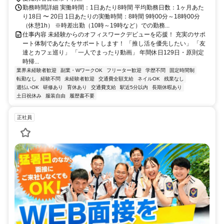
勤務時間詳細 実働時間：1日あたり8時間 平均勤務日数：1ヶ月あた
り18日 〜 20日 1日あたりの実働時間：8時間 9時00分～18時00分
（休憩1h） ※時差出勤（10時～19時など）での勤務...
仕事内容 未経験からのオフィスワークデビューを応援！ 充実のサポ
ート体制であなたをサポートします！ 「推し活を優先したい」 「友
達とカフェ巡り」 「一人でまったり動画」 年間休日129日・原則定
時帰...
業界未経験者歓迎
副業・WワークOK
フリーター歓迎
学歴不問
固定時間制
転勤なし
経験不問
未経験者歓迎
交通費全額支給
ネイルOK
残業なし
週払いOK
研修あり
育休あり
交通費支給
駅近5分以内
長期休暇あり
土日祝休み
服装自由
履歴書不要
正社員