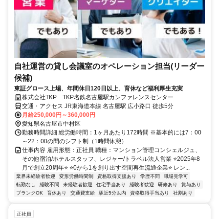
自社運営の貸し会議室のオペレーション担当(リーダー
候補)
東証グロース上場、年間休日120日以上、育休など福利厚生充実
株式会社TKP TKP名鉄名古屋駅カンファレンスセンター
交通・アクセス JR東海道本線 名古屋駅 広小路口 徒歩5分
月給250,000円～360,000円
愛知県名古屋市中村区
勤務時間詳細 総労働時間：1ヶ月あたり172時間 ※基本的には7：00
～22：00の間のシフト制（1時間休憩）
仕事内容 雇用形態：正社員 職種：マンション管理コンシェルジュ、
その他宿泊/ホテルスタッフ、レジャー/トラベル法人営業 ⭐2025年8
月で創立20周年⭐ ⭐0から1を創り出す空間再生流通企業⭐ レン...
業界未経験者歓迎
変形労働時間制
資格取得支援あり
学歴不問
職場見学可
転勤なし
経験不問
未経験者歓迎
住宅手当あり
経験者歓迎
研修あり
賞与あり
ブランクOK
育休あり
交通費支給
駅近5分以内
資格取得手当あり
社割あり
正社員