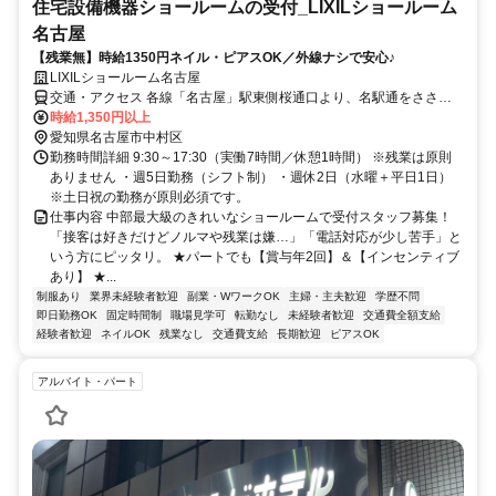
住宅設備機器ショールームの受付_LIXILショールーム
名古屋
【残業無】時給1350円ネイル・ピアスOK／外線ナシで安心♪
LIXILショールーム名古屋
交通・アクセス 各線「名古屋」駅東側桜通口より、名駅通をささし
ま方面へ徒歩約15分
時給1,350円以上
愛知県名古屋市中村区
勤務時間詳細 9:30～17:30（実働7時間／休憩1時間） ※残業は原則
ありません ・週5日勤務（シフト制） ・週休2日（水曜＋平日1日）
※土日祝の勤務が原則必須です。
仕事内容 中部最大級のきれいなショールームで受付スタッフ募集！
「接客は好きだけどノルマや残業は嫌…」「電話対応が少し苦手」と
いう方にピッタリ。 ★パートでも【賞与年2回】＆【インセンティブ
あり】 ★...
制服あり
業界未経験者歓迎
副業・WワークOK
主婦・主夫歓迎
学歴不問
即日勤務OK
固定時間制
職場見学可
転勤なし
未経験者歓迎
交通費全額支給
経験者歓迎
ネイルOK
残業なし
交通費支給
長期歓迎
ピアスOK
アルバイト・パート