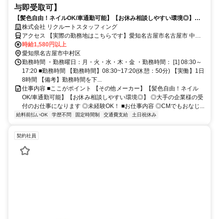
与即受取可】
【髪色自由！ネイルOK/車通勤可能】【お休み相談しやすい環境◎】◎
大手の企業様の受付のお仕事になります
株式会社 リクルートスタッフィング
アクセス 【実際の勤務地はこちらです】愛知名古屋市名古屋市 中川
区黄金(愛知県)駅徒歩10分ささしまライブ駅徒歩23分
時給1,580円以上
愛知県名古屋市中村区
勤務時間 ・勤務曜日：月・火・水・木・金 ・勤務時間： [1] 08:30～
17:20 ■勤務時間 【勤務時間】08:30~17:20(休憩：50分) 【実働】1日
8時間 【備考】勤務時間を下...
仕事内容 ■ここがポイント 【その他メーカー】【髪色自由！ネイル
OK/車通勤可能】【お休み相談しやすい環境◎】 ◎大手の企業様の受
付のお仕事になります ◎未経験OK！ ■お仕事内容 ◎CMでもおなじ...
給料前払いOK
学歴不問
固定時間制
交通費支給
土日祝休み
契約社員