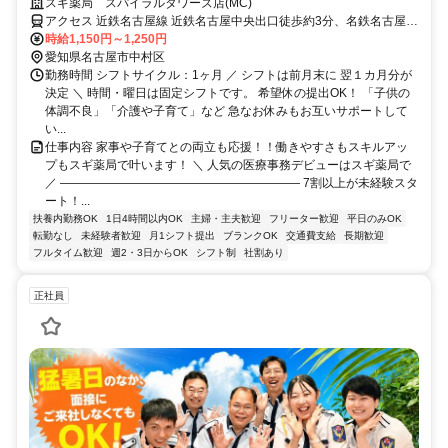
スギ薬局 スパイラルタワーズ店(MC)
アクセス 近鉄名古屋線 近鉄名古屋中央出口徒歩約3分、名鉄名古屋本
線/名鉄空港線 名鉄名古屋中央改札口徒歩約4分、名古屋市営東山線
時給1,150円～1,250円
名古屋7番口徒歩約4分
愛知県名古屋市中村区
勤務時間 シフトサイクル：1ヶ月 ／ シフトは前月末に 翌１カ月分が
決定 ＼ 時間・曜日は固定シフトです。 希望休の提出OK！ 「子供の
体調不良」「介護や子育て」など 急なお休みもお互いサポートして
い...
仕事内容 家事や子育てとの両立も応援！！働きやすさもスキルアッ
プもスギ薬局で叶います！ ＼ 人気の医療事務デビューはスギ薬局で
／ ―――――――――――――――――――― 7割以上が未経験スタ
ート！...
扶養内勤務OK
1日4時間以内OK
主婦・主夫歓迎
フリーター歓迎
平日のみOK
転勤なし
未経験者歓迎
月1シフト提出
ブランクOK
交通費支給
長期歓迎
フルタイム歓迎
週2・3日からOK
シフト制
社割あり
正社員