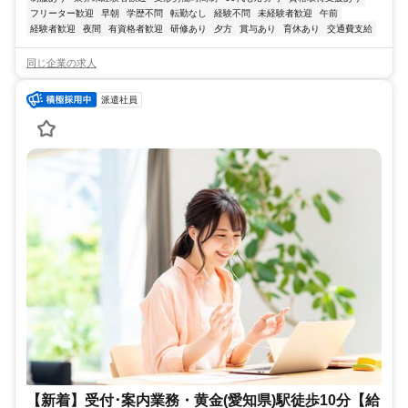
フリーター歓迎
早朝
学歴不問
転勤なし
経験不問
未経験者歓迎
午前
経験者歓迎
夜間
有資格者歓迎
研修あり
夕方
賞与あり
育休あり
交通費支給
同じ企業の求人
派遣社員
【新着】受付･案内業務・黄金(愛知県)駅徒歩10分【給