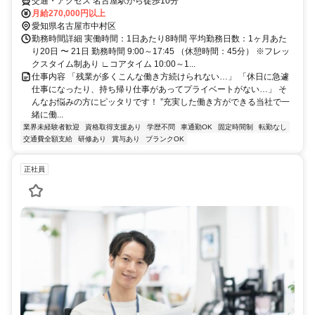
交通・アクセス 名古屋駅から徒歩10分
月給270,000円以上
愛知県名古屋市中村区
勤務時間詳細 実働時間：1日あたり8時間 平均勤務日数：1ヶ月あた
り20日 〜 21日 勤務時間 9:00～17:45 （休憩時間：45分） ※フレッ
クスタイム制あり ∟コアタイム 10:00～1...
仕事内容 「残業が多くこんな働き方続けられない…」 「休日に急遽
仕事になったり、持ち帰り仕事があってプライベートがない…」 そ
んなお悩みの方にピッタリです！ ”充実した働き方ができる当社で一
緒に働...
業界未経験者歓迎
資格取得支援あり
学歴不問
車通勤OK
固定時間制
転勤なし
交通費全額支給
研修あり
賞与あり
ブランクOK
正社員