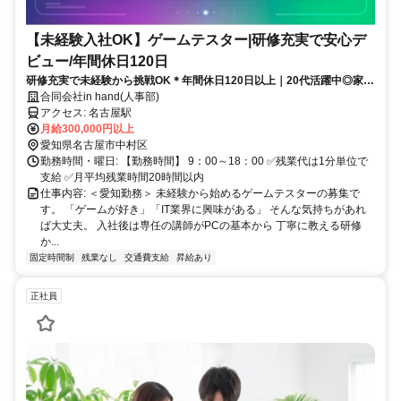
【未経験入社OK】ゲームテスター|研修充実で安心デ
ビュー/年間休日120日
研修充実で未経験から挑戦OK＊年間休日120日以上｜20代活躍中◎家賃
補助最大50％など安心の福利厚生あり
合同会社in hand(人事部)
アクセス: 名古屋駅
月給300,000円以上
愛知県名古屋市中村区
勤務時間・曜日: 【勤務時間】 9：00～18：00 ✅残業代は1分単位で
支給 ✅月平均残業時間20時間以内
仕事内容: ＜愛知勤務＞ 未経験から始めるゲームテスターの募集で
す。 「ゲームが好き」「IT業界に興味がある」 そんな気持ちがあれ
ば大丈夫。 入社後は専任の講師がPCの基本から 丁寧に教える研修
か...
固定時間制
残業なし
交通費支給
昇給あり
正社員