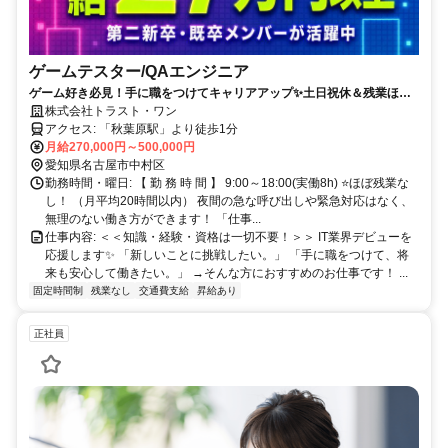
ゲームテスター/QAエンジニア
ゲーム好き必見！手に職をつけてキャリアアップ✨土日祝休＆残業ほぼ
なし！家族との時間も大切にできる働き方◎
株式会社トラスト・ワン
アクセス: 「秋葉原駅」より徒歩1分
月給270,000円～500,000円
愛知県名古屋市中村区
勤務時間・曜日: 【 勤 務 時 間 】 9:00～18:00(実働8h) ⭐ほぼ残業な
し！ （月平均20時間以内） 夜間の急な呼び出しや緊急対応はなく、
無理のない働き方ができます！ 「仕事...
仕事内容: ＜＜知識・経験・資格は一切不要！＞＞ IT業界デビューを
応援します✨ 「新しいことに挑戦したい。」 「手に職をつけて、将
来も安心して働きたい。」 →そんな方におすすめのお仕事です！ ...
固定時間制
残業なし
交通費支給
昇給あり
正社員