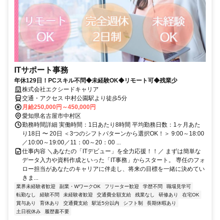
ITサポート事務
年休129日！PCスキル不問◆未経験OK◆リモート可◆残業少
株式会社エクシードキャリア
交通・アクセス 中村公園駅より徒歩5分
月給250,000円～450,000円
愛知県名古屋市中村区
勤務時間詳細 実働時間：1日あたり8時間 平均勤務日数：1ヶ月あた
り18日 〜 20日 ＜3つのシフトパターンから選択OK！＞ 9:00～18:00
／10:00～19:00／11：00～20：00 ...
仕事内容 ＼あなたの「ITデビュー」を全力応援！！／ まずは簡単な
データ入力や資料作成といった「IT事務」からスタート。 専任のフォ
ロー担当があなたのキャリアに伴走し、将来の目標を一緒に決めてい
きま...
業界未経験者歓迎
副業・WワークOK
フリーター歓迎
学歴不問
職場見学可
転勤なし
経験不問
未経験者歓迎
交通費全額支給
残業なし
研修あり
在宅OK
賞与あり
育休あり
交通費支給
駅近5分以内
シフト制
長期休暇あり
土日祝休み
履歴書不要