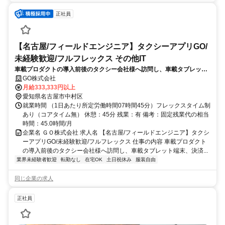
正社員
【名古屋/フィールドエンジニア】タクシーアプリGO/
未経験歓迎/フルフレックス その他IT
車載プロダクトの導入前後のタクシー会社様へ訪問し、車載タブレット
端末、決済機、カメラ、タクシーメーター等の技術サポートを行いま
GO株式会社
す。乗務員や整備士等と積極的にコミュニケーションをとりながら、IT
月給333,333円以上
を利用
愛知県名古屋市中村区
就業時間 （1日あたり所定労働時間07時間45分）フレックスタイム制
あり（コアタイム無） 休憩：45分 残業：有 備考：固定残業代の相当
時間：45.0時間/月
企業名 ＧＯ株式会社 求人名 【名古屋/フィールドエンジニア】タクシ
ーアプリGO/未経験歓迎/フルフレックス 仕事の内容 車載プロダクト
の導入前後のタクシー会社様へ訪問し、車載タブレット端末、決済...
業界未経験者歓迎
転勤なし
在宅OK
土日祝休み
服装自由
同じ企業の求人
正社員