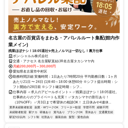
名古屋の百貨店をまわる・アパレルルート集配(館内作
業メイン)
残業ほぼナシ！18:05退社✨売上ノルマは一切なし！裏方仕事
ボン-シャルル株式会社
交通・アクセス 名古屋駅直結/JR名古屋タカシマヤ内
月給200,000円～300,000円
愛知県名古屋市中村区
勤務時間詳細 実働時間：1日あたり7時間20分 平均勤務日数：1ヶ月
あたり21日 〜 24日 (1)9:40～18:00 休憩60分 ※シフト提出時期：シ
フト開始の28日前 ※シフト確定時期：シフ...
仕事内容 ＜求人のアピールポイント＞ ✅残業ほぼナシ！18:05退社。
仕事終わりのプライベートも充実！ ✅タカシマヤの割引あり！
（10%OFF） ✅月3日まで希望休の相談OK！ 土日休みや4連休...
業界未経験者歓迎
副業・WワークOK
フリーター歓迎
学歴不問
経験不問
未経験者歓迎
駅ナカ
研修あり
賞与あり
ブランクOK
育休あり
交通費支給
駅近5分以内
シフト制
社割あり
服装自由
髪型・髪色自由