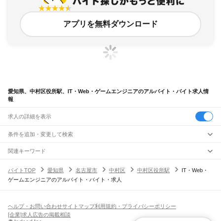
アプリを無料ダウンロード
愛知県、中村区役所駅、IT・Web・ゲームエンジニアのアルバイト・バイト求人情
報
求人の詳細を表示
条件を追加・変更して検索
市区町村を追加・変更
関連キーワード
完全在宅ワーク 全国
シール貼り 在宅
現在地周辺
ガチャガチャ
犬カフェ
愛知県
駅を追加・変更
バイトTOP
愛知県
名古屋市
中村区
中村区役所駅
IT・Web・
愛知県
すべて
ゲームエンジニアのアルバイト・バイト・求人
名古屋市
すべて
職種を追加・変更
JR中央本線(名古屋～塩尻)
千種区
東区
北区
西区
中村区
中区
昭和区
瑞穂区
熱田区
中川区
港区
南区
守山区
名古屋駅
金山駅
鶴舞駅
千種駅
千種駅
千種駅
大曽根駅
新守山駅
勝川駅
春日井駅
飲食・フードサービス
緑区
名東区
天白区
特徴を追加・変更
神領駅
高蔵寺駅
定光寺駅
飲食・フードサービス
すべて
ヘルプ・お問い合わせ
サイトマップ
利用規約・プライバシーポリシー
豊橋市
岡崎市
一宮市
瀬戸市
半田市
春日井市
豊川市
津島市
碧南市
刈谷市
豊田市
ホールスタッフ
キッチンスタッフ
皿洗い・洗い場
精肉・鮮魚加工
給食調理
人気
[企業]求人広告の掲載相談
JR飯田線(豊橋～天竜峡)
安城市
西尾市
蒲郡市
犬山市
常滑市
江南市
小牧市
稲沢市
新城市
東海市
大府市
雇用形態を追加・変更