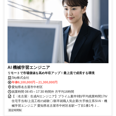
AI 機械学習エンジニア
リモートで市場価値を高め年収アップ！最上流で成長する環境
Sky株式会社
年俸6,100,000円～21,300,000円
愛知県名古屋市中村区
就業時間 08:45～17:30 時間外 月平均16時間
【〈名古屋〉生成AIエンジニア】プライム案件9割/平均残業時間17h/
住宅手当有/上流工程の経験〇/新卒就職人気企業/大手独立系SI AI・機
械学習エンジニア 愛知県名古屋市中村区名駅一丁目1番1号Ｊ...
固定時間制