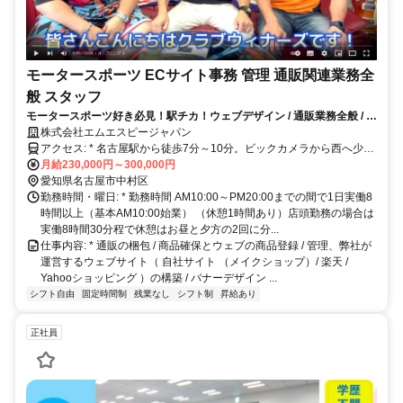
モータースポーツ ECサイト事務 管理 通販関連業務全
般 スタッフ
モータースポーツ好き必見！駅チカ！ウェブデザイン / 通販業務全般 / 商
品管理
株式会社エムエスピージャパン
アクセス: * 名古屋駅から徒歩7分～10分。ビックカメラから西へ少し
歩き、椿神社の交差点を左へ。一つ目の角を右へ曲がり少し歩くと石
月給230,000円～300,000円
田名古屋ビルがあります。（表側にお回りください）
愛知県名古屋市中村区
勤務時間・曜日: * 勤務時間 AM10:00～PM20:00までの間で1日実働8
時間以上（基本AM10:00始業） （休憩1時間あり）店頭勤務の場合は
実働8時間30分程で休憩はお昼と夕方の2回に分...
仕事内容: * 通販の梱包 / 商品確保とウェブの商品登録 / 管理、弊社が
運営するウェブサイト（ 自社サイト （メイクショップ）/ 楽天 /
Yahooショッピング ）の構築 / バナーデザイン ...
シフト自由
固定時間制
残業なし
シフト制
昇給あり
正社員