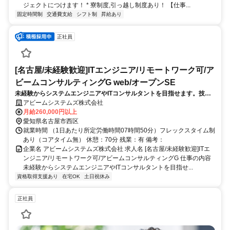
ジェクトにつけます！ * 寮制度,引っ越し制度あり！ 【仕事...
固定時間制
交通費支給
シフト制
昇給あり
正社員
[名古屋/未経験歓迎]ITエンジニア/リモートワーク可/ア
ビームコンサルティングG web/オープンSE
未経験からシステムエンジニアやITコンサルタントを目指せます。技術
力とビジネススキルの両方を学べる完全内製の研修カリキュラムを受講
アビームシステムズ株式会社
することもできるため、未経験の方でも安心してキャッチアップできま
月給260,000円以上
す。
愛知県名古屋市西区
就業時間 （1日あたり所定労働時間07時間50分）フレックスタイム制
あり（コアタイム無） 休憩：70分 残業：有 備考：
企業名 アビームシステムズ株式会社 求人名 [名古屋/未経験歓迎]ITエ
ンジニア/リモートワーク可/アビームコンサルティングG 仕事の内容
未経験からシステムエンジニアやITコンサルタントを目指せ...
資格取得支援あり
在宅OK
土日祝休み
正社員