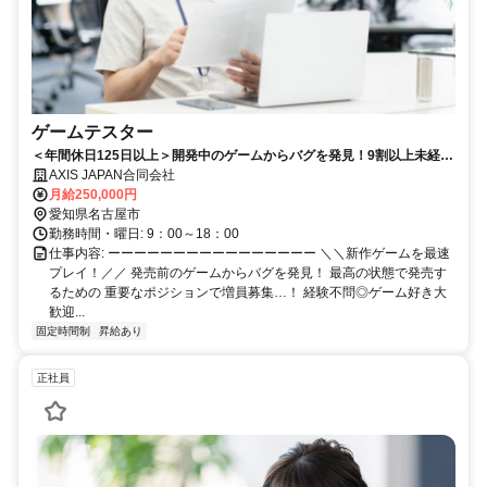
ゲームテスター
＜年間休日125日以上＞開発中のゲームからバグを発見！9割以上未経験
スタート＆20代活躍中★社会人経験は問いません◎
AXIS JAPAN合同会社
月給250,000円
愛知県名古屋市
勤務時間・曜日: 9：00～18：00
仕事内容: ーーーーーーーーーーーーーーーー ＼＼新作ゲームを最速
プレイ！／／ 発売前のゲームからバグを発見！ 最高の状態で発売す
るための 重要なポジションで増員募集…！ 経験不問◎ゲーム好き大
歓迎...
固定時間制
昇給あり
正社員