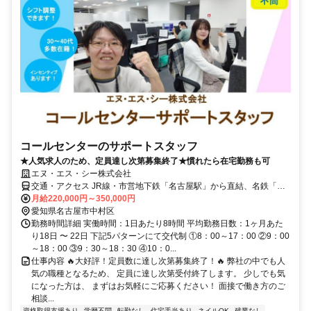
コールセンターのサポートスタッフ
★人気求人のため、定員達し次第募集終了★慣れたら在宅勤務も可
エヌ・エス・シー株式会社
交通・アクセス JR線・市営地下鉄「名古屋駅」から直結、名鉄「名
鉄名古屋駅」徒歩4分、近鉄「近鉄名古屋駅」徒歩5分
月給220,000円～350,000円
愛知県名古屋市中村区
勤務時間詳細 実働時間：1日あたり8時間 平均勤務日数：1ヶ月あた
り18日 〜 22日 下記5パターンにて交代制 ①8：00～17：00 ②9：00
～18：00 ③9：30～18：30 ④10：0...
仕事内容 🔥大好評！定員数に達し次第募集終了！🔥 弊社の中でも人
気の職種となるため、 定員に達し次第受付終了します。 少しでも気
になった方は、 まずはお気軽にご応募ください！ 面接で働き方のご
相談...
資格取得支援あり
学歴不問
転勤なし
住宅手当あり
ネイルOK
残業なし