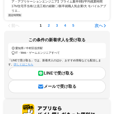
ア・アプリケーションエンジニア】プライム案件9割/平均残業時間
17h/住宅手当有/上流工程の経験〇/新卒就職人気企業/大 モバイルアプ
リエ...
固定時間制
前へ
次へ
1
2
3
4
5
この条件の新着求人を受け取る
愛知県 / 中村区役所駅
IT・Web・ゲームエンジニアすべて
「LINEで受け取る」では、新着求人のほか、おすすめ情報なども配信しま
す。
詳しくはこちら
LINEで受け取る
メールで受け取る