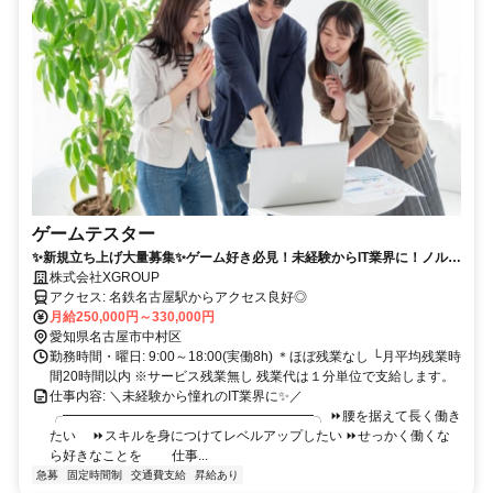
ゲームテスター
✨新規立ち上げ大量募集✨ゲーム好き必見！未経験からIT業界に！ノルマ
なし◎転勤なし◎ほぼ残業なし◎
株式会社XGROUP
アクセス: 名鉄名古屋駅からアクセス良好◎
月給250,000円～330,000円
愛知県名古屋市中村区
勤務時間・曜日: 9:00～18:00(実働8h) ＊ほぼ残業なし └月平均残業時
間20時間以内 ※サービス残業無し 残業代は１分単位で支給します。
仕事内容: ＼未経験から憧れのIT業界に✨／
╭━━━━━━━━━━━━━━━━━━━╮ ⏩腰を据えて長く働き
たい ⏩スキルを身につけてレベルアップしたい ⏩せっかく働くな
ら好きなことを 仕事...
急募
固定時間制
交通費支給
昇給あり