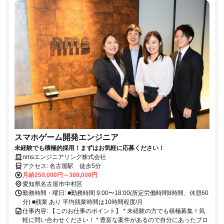
スマホゲーム開発エンジニア
未経験でも積極的採用！まずはお気軽に応募ください！
nmsエンジニアリング株式会社
アクセス: 名古屋駅 徒歩5分
月給250,000円～380,000円
愛知県名古屋市中村区
勤務時間・曜日: ■勤務時間 9:00〜18:00(所定労働時間8時間、休憩60
分) ■残業 あり 平均残業時間は10時間程度/月
仕事内容: 【このお仕事のポイント】 * 未経験の方でも積極募集！気
軽に問い合わせください！ * 豊富な案件があるので自分にあったプロ