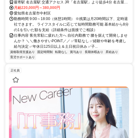
最寄駅 名古屋駅 交通アクセス JR「名古屋駅」より徒歩4分 名古屋開
発室勤務のため、クライアント先への常駐なし 転勤なし、状況に応
月給220,000円～380,000円
愛知県名古屋市中村区
じてリモート勤務あり ※基本は出社スタイル
勤務時間 9:00～18:00（休憩1時間） ※残業は月20時間以下、定時退
社できます。 ライフスタイルに応じて短時間勤務可能 基本給から8分
の1を引いた額を支給（詳細条件は面接でご相談）
仕事内容 客先常駐に疲れた方へ 自社内勤務で 腰を据えて開発しませ
んか？ ＼＼働きやすいPOINT／／ ✅常駐なし ✅経験や年齢を考慮し
給与決定 ✅年休日125日以上＆土日祝日休み ✅子...
資格取得支援あり
固定時間制
転勤なし
賞与あり
長期休暇あり
昇給あり
育児サポートあり
正社員