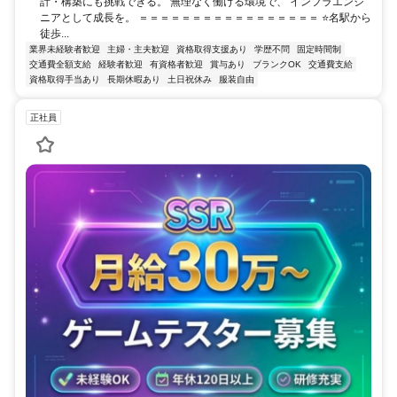
計・構築にも挑戦できる。 無理なく働ける環境で、 インフラエンジ
ニアとして成長を。 ＝＝＝＝＝＝＝＝＝＝＝＝＝＝＝＝＝ ⭐名駅から
徒歩...
業界未経験者歓迎
主婦・主夫歓迎
資格取得支援あり
学歴不問
固定時間制
交通費全額支給
経験者歓迎
有資格者歓迎
賞与あり
ブランクOK
交通費支給
資格取得手当あり
長期休暇あり
土日祝休み
服装自由
正社員