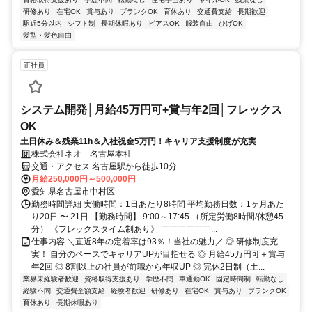
研修あり
在宅OK
賞与あり
ブランクOK
育休あり
交通費支給
長期歓迎
駅近5分以内
シフト制
長期休暇あり
ピアスOK
服装自由
ひげOK
髪型・髪色自由
正社員
システム開発│月給45万円可+賞与年2回│フレックス
OK
土日休み＆残業11h＆入社祝金5万円！キャリア支援制度が充実
株式会社ネオ 名古屋本社
交通・アクセス 名古屋駅から徒歩10分
月給250,000円～500,000円
愛知県名古屋市中村区
勤務時間詳細 実働時間：1日あたり8時間 平均勤務日数：1ヶ月あた
り20日 〜 21日 【勤務時間】 9:00～17:45 （所定労働8時間/休憩45
分） 《フレックスタイム制あり》 ￣￣￣￣￣￣...
仕事内容 ＼直近8年の定着率は93％！当社の魅力／ ◎ 研修制度充
実！ 自分のペースでキャリアUPが目指せる ◎ 月給45万円可＋賞与
年2回 ◎ 8割以上の社員が前職から年収UP ◎ 完休2日制（土...
業界未経験者歓迎
資格取得支援あり
学歴不問
車通勤OK
固定時間制
転勤なし
経験不問
交通費全額支給
経験者歓迎
研修あり
在宅OK
賞与あり
ブランクOK
育休あり
長期休暇あり