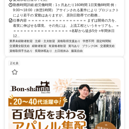
勤務時間詳細 総労働時間：1ヶ月あたり160時間 1日実働8時間 例：
9:00〜18:00（休憩1時間） アサインされる案件により プロジェクト
により若干の 変動はありますが、 原則日勤帯での勤務...
仕事内容 ＝＝＝＝＝＝＝＝＝＝＝＝＝＝＝＝＝ まずは開発の力を、
着実に伸ばせる環境。 その先には、 上流工程というキャリアも。 ＝
＝＝＝＝＝＝＝＝＝＝＝＝＝＝＝＝ ⭐名駅から徒歩5分 ⭐年間休日
12...
業界未経験者歓迎
主婦・主夫歓迎
資格取得支援あり
学歴不問
固定時間制
交通費全額支給
経験者歓迎
有資格者歓迎
賞与あり
ブランクOK
交通費支給
資格取得手当あり
長期休暇あり
土日祝休み
服装自由
正社員