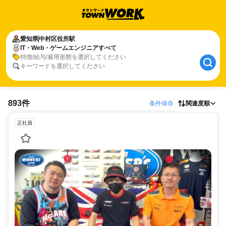
愛知県
中村区役所駅
IT・Web・ゲームエンジニアすべて
特徴/給与/雇用形態を選択してください
キーワードを選択してください
893件
条件保存
関連度順
正社員