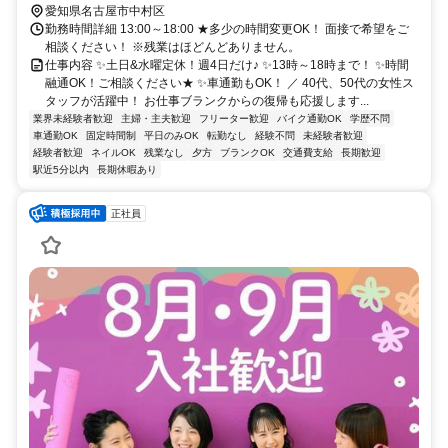
愛知県名古屋市中村区
勤務時間詳細 13:00～18:00 ★多少の時間変更OK！ 面接で希望をご
相談ください！ ※残業はほどんどありません。
仕事内容 ✨土日&水曜定休！週4日だけ♪ ✨13時～18時まで！ ✨時間
融通OK！ご相談ください★ ✨車通勤もOK！ ／ 40代、50代の女性ス
タッフが活躍中！ お仕事ブランクからの復帰も応援します...
業界未経験者歓迎
主婦・主夫歓迎
フリーター歓迎
バイク通勤OK
学歴不問
車通勤OK
固定時間制
平日のみOK
転勤なし
経験不問
未経験者歓迎
経験者歓迎
ネイルOK
残業なし
夕方
ブランクOK
交通費支給
長期歓迎
駅近5分以内
長期休暇あり
正社員