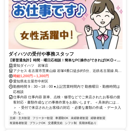
ダイハツの受付や事務スタッフ
【要普通免許】時間・曜日応相談！簡単なPC操作ができればOK◎＜長
期休暇有＞
愛知ダイハツ 岩塚店
アクセス 名古屋市営東山線 岩塚4番口徒歩約5分、近鉄名古屋線 烏森
西口徒歩約10分、近鉄名古屋線 黄金（愛知県）徒歩約15分 地下鉄
時給1,200円～1,300円
「岩塚駅」から徒歩5分
愛知県名古屋市中村区
勤務時間 9：30～18：00 ●上記営業時間内で 勤務曜日・勤務時間は
応相談
仕事内容 仕事内容 新車、点検・修理などでご来店されたお客様の接
客対応・書類作成などの事務作業をお願いします。 ＜具体的には…
＞ ・受付で来店されたお客様の対応 ・必要な書類の作成 ・データ入
力 な...
主婦・主夫歓迎
フリーター歓迎
車通勤OK
未経験者歓迎
経験者歓迎
有資格者歓迎
ブランクOK
交通費支給
シフト制
長期休暇あり