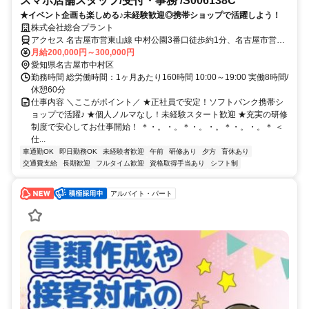
スマホ店舗スタッフ/受付・事務 /S006138C
★イベント企画も楽しめる♪未経験歓迎◎携帯ショップで活躍しよう！
株式会社総合プラント
アクセス 名古屋市営東山線 中村公園3番口徒歩約1分、名古屋市営東
山線 中村日赤2番口徒歩約11分、名古屋市営東山線 岩塚3番口徒歩約
月給200,000円～300,000円
17分 愛知県名古屋市中村区
愛知県名古屋市中村区
勤務時間 総労働時間：1ヶ月あたり160時間 10:00～19:00 実働8時間/
休憩60分
仕事内容 ＼ここがポイント／ ★正社員で安定！ソフトバンク携帯シ
ョップで活躍♪ ★個人ノルマなし！未経験スタート歓迎 ★充実の研修
制度で安心してお仕事開始！ ＊・。・。＊・。・。＊・。・。＊ ＜
仕...
車通勤OK
即日勤務OK
未経験者歓迎
午前
研修あり
夕方
育休あり
交通費支給
長期歓迎
フルタイム歓迎
資格取得手当あり
シフト制
アルバイト・パート