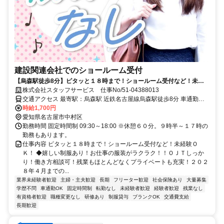
建設関連会社でのショールーム受付
【烏森駅徒歩8分】ピタッと１８時まで！ショールーム受付など！未経
験ＯＫ！
株式会社スタッフサービス 仕事No/51-04388013
交通アクセス 最寄駅：烏森駅 近鉄名古屋線烏森駅徒歩8分 車通勤可
能
時給1,700円
愛知県名古屋市中村区
勤務時間 固定時間制 09:30～18:00 ※休憩６０分。９時半～１７時の
勤務もあります。
仕事内容 ピタッと１８時まで！ショールーム受付など！未経験Ｏ
Ｋ！ ◆嬉しい制服あり！お仕事の服装がラクラク！！ＯＪＴしっか
り！働き方相談可！残業もほとんどなくプライベートも充実！２０２
８年４月までの...
業界未経験者歓迎
主婦・主夫歓迎
長期
フリーター歓迎
社会保険あり
大量募集
学歴不問
車通勤OK
固定時間制
転勤なし
未経験者歓迎
経験者歓迎
残業なし
有資格者歓迎
職種変更なし
研修あり
制服貸与
ブランクOK
交通費支給
長期歓迎