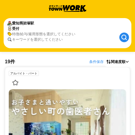
愛知県
岩塚駅
受付
特徴/給与/雇用形態を選択してください
キーワードを選択してください
19件
条件保存
関連度順
アルバイト・パート