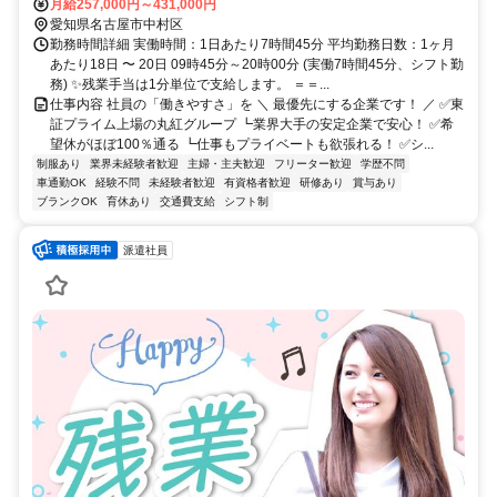
月給257,000円～431,000円
愛知県名古屋市中村区
勤務時間詳細 実働時間：1日あたり7時間45分 平均勤務日数：1ヶ月
あたり18日 〜 20日 09時45分～20時00分 (実働7時間45分、シフト勤
務) ✨残業手当は1分単位で支給します。 ＝＝...
仕事内容 社員の「働きやすさ」を ＼ 最優先にする企業です！ ／ ✅東
証プライム上場の丸紅グループ ┗業界大手の安定企業で安心！ ✅希
望休がほぼ100％通る ┗仕事もプライベートも欲張れる！ ✅シ...
制服あり
業界未経験者歓迎
主婦・主夫歓迎
フリーター歓迎
学歴不問
車通勤OK
経験不問
未経験者歓迎
有資格者歓迎
研修あり
賞与あり
ブランクOK
育休あり
交通費支給
シフト制
派遣社員