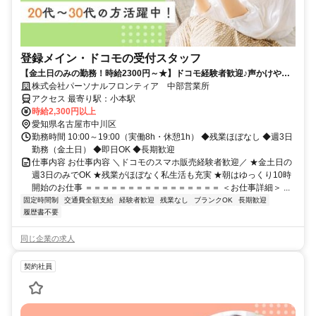
登録メイン・ドコモの受付スタッフ
【金土日のみの勤務！時給2300円～★】ドコモ経験者歓迎♪声かけやク
ロージングはナシ！
株式会社パーソナルフロンティア 中部営業所
アクセス 最寄り駅：小本駅
時給2,300円以上
愛知県名古屋市中川区
勤務時間 10:00～19:00（実働8h・休憩1h） ◆残業ほぼなし ◆週3日
勤務（金土日） ◆即日OK ◆長期歓迎
仕事内容 お仕事内容 ＼ドコモのスマホ販売経験者歓迎／ ★金土日の
週3日のみでOK ★残業がほぼなく私生活も充実 ★朝はゆっくり10時
開始のお仕事 ＝＝＝＝＝＝＝＝＝＝＝＝＝＝＝＝ ＜お仕事詳細＞ ...
固定時間制
交通費全額支給
経験者歓迎
残業なし
ブランクOK
長期歓迎
履歴書不要
同じ企業の求人
契約社員