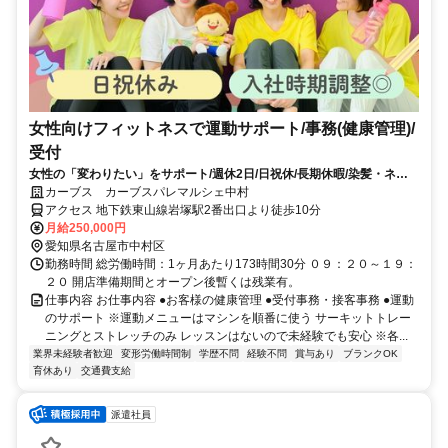
女性向けフィットネスで運動サポート/事務(健康管理)/
受付
女性の「変わりたい」をサポート/週休2日/日祝休/長期休暇/染髪・ネイ
ルOK※規定内
カーブス カーブスパレマルシェ中村
アクセス 地下鉄東山線岩塚駅2番出口より徒歩10分
月給250,000円
愛知県名古屋市中村区
勤務時間 総労働時間：1ヶ月あたり173時間30分 ０９：２０～１９：
２０ 開店準備期間とオープン後暫くは残業有。
仕事内容 お仕事内容 ●お客様の健康管理 ●受付事務・接客事務 ●運動
のサポート ※運動メニューはマシンを順番に使う サーキットトレー
ニングとストレッチのみ レッスンはないので未経験でも安心 ※各...
業界未経験者歓迎
変形労働時間制
学歴不問
経験不問
賞与あり
ブランクOK
育休あり
交通費支給
派遣社員