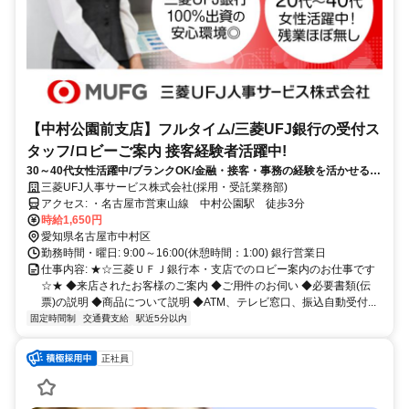
【中村公園前支店】フルタイム/三菱UFJ銀行の受付ス
タッフ/ロビーご案内 接客経験者活躍中!
30～40代女性活躍中/ブランクOK/金融・接客・事務の経験を活かせる！
残業もほぼないためワークライフバランスを重視したい方に最適です。
三菱UFJ人事サービス株式会社(採用・受託業務部)
アクセス: ・名古屋市営東山線 中村公園駅 徒歩3分
時給1,650円
愛知県名古屋市中村区
勤務時間・曜日: 9:00～16:00(休憩時間：1:00) 銀行営業日
仕事内容: ★☆三菱ＵＦＪ銀行本・支店でのロビー案内のお仕事です
☆★ ◆来店されたお客様のご案内 ◆ご用件のお伺い ◆必要書類(伝
票)の説明 ◆商品について説明 ◆ATM、テレビ窓口、振込自動受付...
固定時間制
交通費支給
駅近5分以内
正社員