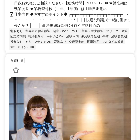
日数お気軽にご相談ください 【勤務時間】 9:00～17:00 ★繁忙期は
残業あり ★業務習得後（半年、1年後には土曜日出勤の...
仕事内容 ◆おすすめポイント◆ ┌┬┬┬┬┬┬┬┬┬┬┬┬┬┬┬┬┬┬┐ ├
＊・∴・∴・∴・∴・∴・∴・∴・∴＊┤ ├┤快適な環境で一緒に働きま
せんか？├┤ ├┤ 事務未経験◎PC操作や電話対応の ├...
制服あり
業界未経験者歓迎
副業・WワークOK
主婦・主夫歓迎
フリーター歓迎
固定時間制
職場見学可
平日のみOK
経験不問
未経験者歓迎
午前
経験者歓迎
残業なし
夕方
ブランクOK
育休あり
交通費支給
長期歓迎
フルタイム歓迎
週2・3日からOK
派遣社員