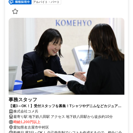
アルバイト・パート
事務スタッフ
【週3～OK！】受付スタッフを募集！Tシャツやデニムなどカジュアル
な服装OK！ネイルも髪型も自由！
株式会社コメ兵
最寄り駅 地下鉄八田駅 アクセス 地下鉄八田駅から徒歩約10分
時給1,200円以上
愛知県名古屋市中村区
勤務日 週3日～OK！ 自己申告制でシフトを作成するので、都合に合