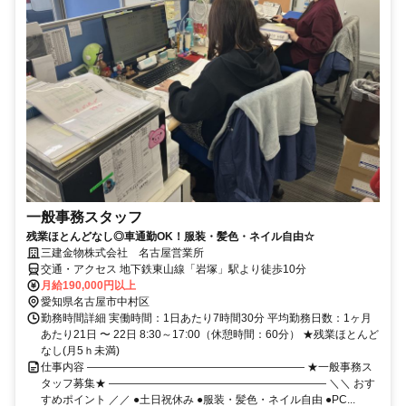
一般事務スタッフ
残業ほとんどなし◎車通勤OK！服装・髪色・ネイル自由☆
三建金物株式会社 名古屋営業所
交通・アクセス 地下鉄東山線「岩塚」駅より徒歩10分
月給190,000円以上
愛知県名古屋市中村区
勤務時間詳細 実働時間：1日あたり7時間30分 平均勤務日数：1ヶ月
あたり21日 〜 22日 8:30～17:00（休憩時間：60分） ★残業ほとんど
なし(月5ｈ未満)
仕事内容 ―――――――――――――――――――― ★一般事務ス
タッフ募集★ ―――――――――――――――――――― ＼＼ おす
すめポイント ／／ ●土日祝休み ●服装・髪色・ネイル自由 ●PC...