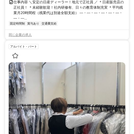
仕事内容 ＼安定の日産ディーラー！地元で正社員 ／ ＊日産販売店の
正社員！ ＊未経験歓迎！社内研修有、日々の教育体制充実 ＊平均残
業月20時間程（残業代は別途全額支給） ―・―・―・―・―・―・
―・―...
固定時間制
賞与あり
交通費支給
同じ企業の求人
アルバイト・パート