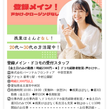
登録メイン・ドコモの受付スタッフ
【金土日のみの勤務！時給2300円～★】ドコモ経験者歓迎♪声かけやク
ロージングはナシ！
株式会社パーソナルフロンティア 中部営業所
アクセス 最寄り駅：中村公園駅
時給2,300円以上
愛知県名古屋市中村区
勤務時間 10:00～19:00（実働8h・休憩1h） ◆残業ほぼなし ◆週3日
勤務（金土日） ◆即日OK ◆長期歓迎
仕事内容 お仕事内容 ＼ドコモのスマホ販売経験者歓迎／ ★金土日の
週3日のみでOK ★残業がほぼなく私生活も充実 ★朝はゆっくり10時
開始のお仕事 ＝＝＝＝＝＝＝＝＝＝＝＝＝＝＝＝ ＜お仕事詳細＞ ...