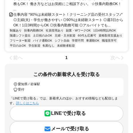
務もOK！ 働き方などはお気軽にご相談下さい。 ☆扶養内勤務OK！
...
仕事内容 *90%は未経験スタート！クリーニング店の受付スタッフ♪*
◎主婦(夫)・学生が働きやすい ◎90%は未経験スタート ◎週3日から
OK！1日3時間からOK ◎扶養内勤務可能 ◎アルバイトでも...
制服あり
扶養内勤務OK
社員登用あり
副業・WワークOK
1日4時間以内OK
隔週シフト提出
土日祝のみOK
主婦・主夫歓迎
60代も応募可
資格取得支援あり
フリーター歓迎
バイク通勤OK
シフト自由
学歴不問
車通勤OK
職場見学可
平日のみOK
学生歓迎
転勤なし
未経験者歓迎
前へ
次へ
1
この条件の新着求人を受け取る
愛知県 / 岩塚駅
受付
「LINEで受け取る」では、新着求人のほか、おすすめ情報なども配信しま
す。
詳しくはこちら
LINEで受け取る
メールで受け取る