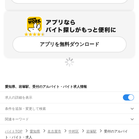
アプリを無料ダウンロード
愛知県、岩塚駅、受付のアルバイト・バイト求人情報
求人の詳細を表示
条件を追加・変更して検索
市区町村を追加・変更
関連キーワード
完全在宅ワーク 全国
シール貼り 在宅
現在地周辺
ガチャガチャ
犬カフェ
愛知県
駅を追加・変更
バイトTOP
愛知県
名古屋市
中村区
岩塚駅
受付のアルバイ
愛知県
すべて
ト・バイト・求人
名古屋市
すべて