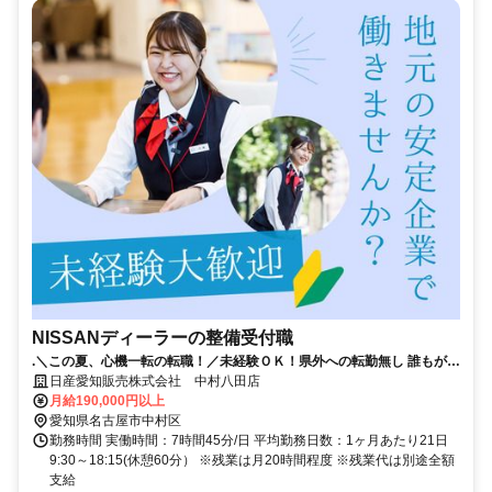
NISSANディーラーの整備受付職
.＼この夏、心機一転の転職！／未経験ＯＫ！県外への転勤無し 誰もが知
る安心な会社！年間休日115日！
日産愛知販売株式会社 中村八田店
月給190,000円以上
愛知県名古屋市中村区
勤務時間 実働時間：7時間45分/日 平均勤務日数：1ヶ月あたり21日
9:30～18:15(休憩60分） ※残業は月20時間程度 ※残業代は別途全額
支給