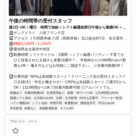
午後の時間帯の受付スタッフ
週3日~OK！曜日・時間で加給＜シフト融通抜群◎午後から勤務OK＞未
経験歓迎☆【履歴書不要】
ヤングドライ 八田フランテ店
アクセス ＪＲ関西本線 八田（関西本線）北口徒歩約7分、名古屋市営
東山線 八田（名古屋市営）2番口徒歩約7分、名古屋市営東山線 岩塚
時給1,140円～1,190円
1番口徒歩約18分
愛知県名古屋市中村区
勤務時間 シフトサイクル：2週間 ＜シフト融通バツグン＞ 子育てが
ひと段落された主婦さん多数活躍中＊。 学校終わりの3時間のみの勤
務もOK！ 働き方などはお気軽にご相談下さい。 ☆扶養内勤務OK！
...
仕事内容 *90%は未経験スタート！クリーニング店の受付スタッフ♪*
◎主婦(夫)・学生が働きやすい ◎90%は未経験スタート ◎週3日から
OK！1日3時間からOK ◎扶養内勤務可能 ◎アルバイトでも...
制服あり
扶養内勤務OK
社員登用あり
副業・WワークOK
1日4時間以内OK
隔週シフト提出
土日祝のみOK
主婦・主夫歓迎
60代も応募可
フリーター歓迎
バイク通勤OK
シフト自由
学歴不問
車通勤OK
職場見学可
平日のみOK
学生歓迎
転勤なし
未経験者歓迎
ネイルOK
アルバイト・パート