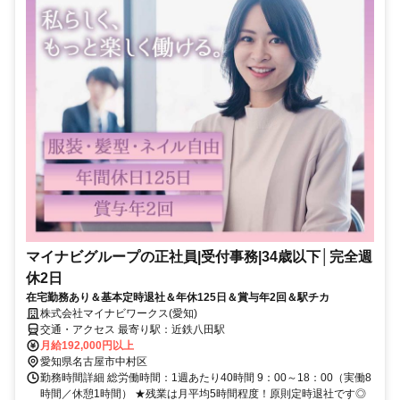
マイナビグループの正社員|受付事務|34歳以下│完全週
休2日
在宅勤務あり＆基本定時退社＆年休125日＆賞与年2回＆駅チカ
株式会社マイナビワークス(愛知)
交通・アクセス 最寄り駅：近鉄八田駅
月給192,000円以上
愛知県名古屋市中村区
勤務時間詳細 総労働時間：1週あたり40時間 9：00～18：00（実働8
時間／休憩1時間） ★残業は月平均5時間程度！原則定時退社です◎