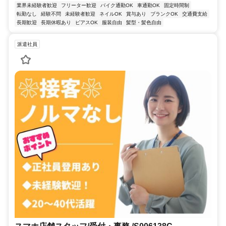
業界未経験者歓迎
フリーター歓迎
バイク通勤OK
車通勤OK
固定時間制
転勤なし
経験不問
未経験者歓迎
ネイルOK
賞与あり
ブランクOK
交通費支給
長期歓迎
長期休暇あり
ピアスOK
服装自由
髪型・髪色自由
派遣社員