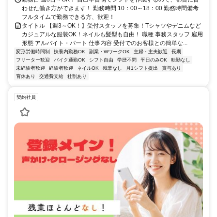
わせた働き方ができます！ 勤務時間 10：00～18：00 勤務時間備考
フルタイムで勤務できる方、歓迎！
タイトル 【週3～OK！】受付スタッフを募集！Tシャツやデニムなど
カジュアルな服装OK！ネイルも髪型も自由！ 職種 事務スタッフ 雇用
形態 アルバイト・パート 仕事内容 受付でのお客様との簡単な...
変形労働時間制
扶養内勤務OK
副業・WワークOK
主婦・主夫歓迎
長期
フリーター歓迎
バイク通勤OK
シフト自由
学歴不問
平日のみOK
転勤なし
未経験者歓迎
経験者歓迎
ネイルOK
残業なし
月1シフト提出
賞与あり
育休あり
交通費支給
社割あり
契約社員