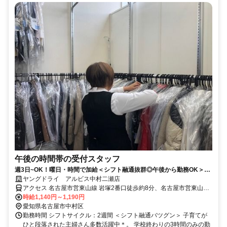
午後の時間帯の受付スタッフ
週3日~OK！曜日・時間で加給＜シフト融通抜群◎午後から勤務OK＞未
経験歓迎☆【履歴書不要】
ヤングドライ アルビス中村二瀬店
アクセス 名古屋市営東山線 岩塚2番口徒歩約8分、名古屋市営東山線
中村公園6番口徒歩約15分、名古屋市営東山線 八田（名古屋市営）2
時給1,140円～1,190円
番口徒歩約19分
愛知県名古屋市中村区
勤務時間 シフトサイクル：2週間 ＜シフト融通バツグン＞ 子育てが
ひと段落された主婦さん多数活躍中＊。 学校終わりの3時間のみの勤