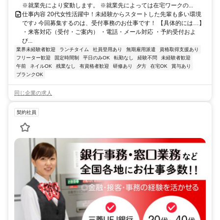
※就業先により変動します。 ※就業先によっては在宅ワークの...
仕事内容 20代女性活躍中！未経験からスタートした先輩も多い環境
です♪ 今回募集するのは、受付事務のお仕事です！ 【具体的には…】
・来客対応（受付・ご案内） ・電話・メール対応 ・予約受付およ
び...
業界未経験者歓迎
ランチタイム
社員登用あり
無期雇用派遣
資格取得支援あり
フリーター歓迎
固定時間制
平日のみOK
転勤なし
経験不問
未経験者歓迎
午前
ネイルOK
残業なし
有資格者歓迎
研修あり
夕方
在宅OK
賞与あり
ブランクOK
同じ企業の求人
契約社員