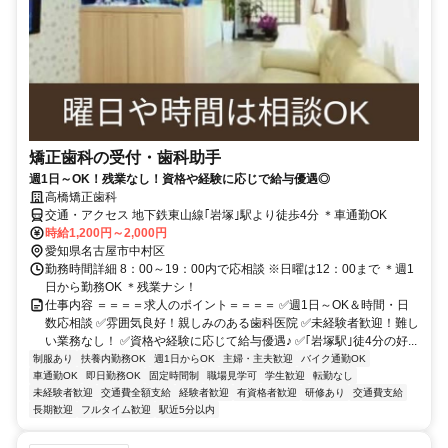
矯正歯科の受付・歯科助手
週1日～OK！残業なし！資格や経験に応じで給与優遇◎
高橋矯正歯科
交通・アクセス 地下鉄東山線｢岩塚｣駅より徒歩4分 ＊車通勤OK
時給1,200円～2,000円
愛知県名古屋市中村区
勤務時間詳細 8：00～19：00内で応相談 ※日曜は12：00まで ＊週1
日から勤務OK ＊残業ナシ！
仕事内容 ＝＝＝＝求人のポイント＝＝＝＝ ✅週1日～OK＆時間・日
数応相談 ✅雰囲気良好！親しみのある歯科医院 ✅未経験者歓迎！難し
い業務なし！ ✅資格や経験に応じて給与優遇♪ ✅｢岩塚駅｣徒4分の好...
制服あり
扶養内勤務OK
週1日からOK
主婦・主夫歓迎
バイク通勤OK
車通勤OK
即日勤務OK
固定時間制
職場見学可
学生歓迎
転勤なし
未経験者歓迎
交通費全額支給
経験者歓迎
有資格者歓迎
研修あり
交通費支給
長期歓迎
フルタイム歓迎
駅近5分以内