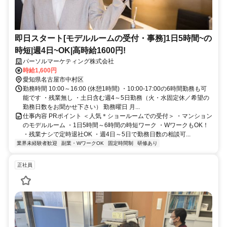
即日スタート[モデルルームの受付・事務]1日5時間~の
時短|週4日~OK|高時給1600円!
パーソルマーケティング株式会社
時給1,600円
愛知県名古屋市中村区
勤務時間 10:00～16:00 (休憩1時間) ・10:00-17:00の6時間勤務も可
能です ・残業無し ・土日含む週4～5日勤務（火・水固定休／希望の
勤務日数をお聞かせ下さい） 勤務曜日 月...
仕事内容 PRポイント ＜人気＊ショールームでの受付＞ ・マンション
のモデルルーム ・1日5時間～6時間の時短ワーク ・WワークもOK！
・残業ナシで定時退社OK ・週4日～5日で勤務日数の相談可...
業界未経験者歓迎
副業・WワークOK
固定時間制
研修あり
正社員