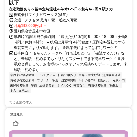
以下
在宅勤務あり＆基本定時退社＆年休125日＆賞与年2回＆駅チカ
株式会社マイナビワークス(愛知)
交通・アクセス 最寄り駅：近鉄八田駅
月給192,000円以上
愛知県名古屋市中村区
勤務時間詳細 総労働時間：1週あたり40時間 9：00～18：00（実働8
時間／休憩1時間） ★残業は月平均5時間程度！原則定時退社です◎
※就業先により変動します。 ※就業先によっては在宅ワークの...
仕事内容 ＼もらったデータを『打ち込むだけ』『確認するだけ』な
ど、未経験・初心者でもムリなくスタートできる簡単ワーク／ 事務
系総合職として、お客様のバックオフィス業務をサポートします。未
経験・初心者か...
業界未経験者歓迎
ランチタイム
社員登用あり
主婦・主夫歓迎
無期雇用派遣
資格取得支援あり
フリーター歓迎
固定時間制
平日のみOK
転勤なし
経験不問
未経験者歓迎
午前
経験者歓迎
ネイルOK
残業なし
有資格者歓迎
研修あり
夕方
在宅OK
同じ企業の求人
派遣社員