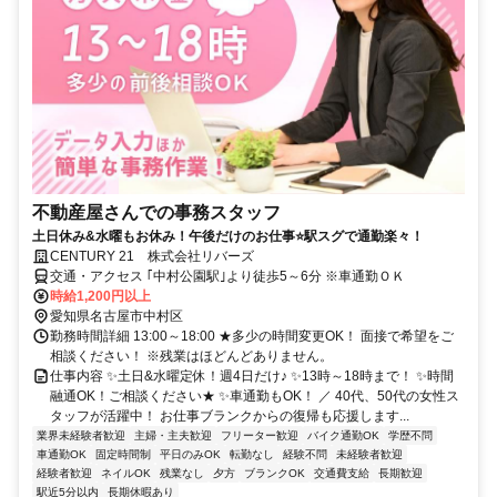
不動産屋さんでの事務スタッフ
土日休み&水曜もお休み！午後だけのお仕事⭐駅スグで通勤楽々！
CENTURY 21 株式会社リバーズ
交通・アクセス ｢中村公園駅｣より徒歩5～6分 ※車通勤ＯＫ
時給1,200円以上
愛知県名古屋市中村区
勤務時間詳細 13:00～18:00 ★多少の時間変更OK！ 面接で希望をご
相談ください！ ※残業はほどんどありません。
仕事内容 ✨土日&水曜定休！週4日だけ♪ ✨13時～18時まで！ ✨時間
融通OK！ご相談ください★ ✨車通勤もOK！ ／ 40代、50代の女性ス
タッフが活躍中！ お仕事ブランクからの復帰も応援します...
業界未経験者歓迎
主婦・主夫歓迎
フリーター歓迎
バイク通勤OK
学歴不問
車通勤OK
固定時間制
平日のみOK
転勤なし
経験不問
未経験者歓迎
経験者歓迎
ネイルOK
残業なし
夕方
ブランクOK
交通費支給
長期歓迎
駅近5分以内
長期休暇あり