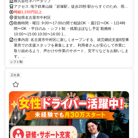
デー）」です。 未経験・無資格OK。利用者さんの作業をサポートする
株式会社ネバータップ
お仕事です。 岩塚駅から徒歩30秒、平日のみ・週2日〜勤務OKです。
アクセス: 地下鉄東山線「岩塚駅」徒歩20秒 駅からすぐのため、雨の
日でも通勤しやすい立地です。 （雨でもダッシュでなんとかなりま
時給1,150円以上
す。）
愛知県名古屋市中村区
勤務時間・曜日: 9:00〜17:00の間で相談OK ・週2日〜OK ・1日4時
間〜OK ・平日のみ ・シフト制 ・残業ほぼなし予定 勤務例：
10:00〜15:00 10:00〜16:00 1...
仕事内容: 名古屋市中村区に新しくオープンする、就労継続支援B型事
業所での支援スタッフを募集します。 利用者さんが安心して作業に
取り組めるよう、声かけや作業のサポート、見守りなどをお願いしま
す。 ...
シフト制
正社員