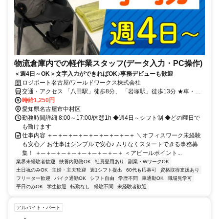
物流倉庫内での軽作業スタッフ(データ入力・PC操作)
＜週4日～OK＞文字入力ができればOK♪事務デビューも歓迎
ロジポート名古屋/ワールドワークス株式会社
交通・アクセス 「八田駅」徒歩8分、 「岩塚駅」徒歩13分 ★車・バ
イク通勤OK
時給1,250円
愛知県名古屋市中村区
勤務時間詳細 8:00～17:00/休憩1h ◆週4日～シフト制 ◆どの曜日で
も働けます
仕事内容 ＋─＋─＋─＋─＋─＋─＋─＋─＋ ＼オフィスワーク未経験
も安心／ お仕事はシンプルで安心♪ ムリなくスタートできる事務募
集！ ＋─＋─＋─＋─＋─＋─＋─＋─＋ ＜アピールポイント...
業界未経験者歓迎
扶養内勤務OK
社員登用あり
副業・WワークOK
土日祝のみOK
主婦・主夫歓迎
週1シフト提出
60代も応募可
資格取得支援あり
フリーター歓迎
バイク通勤OK
シフト自由
学歴不問
車通勤OK
職場見学可
平日のみOK
学生歓迎
転勤なし
経験不問
未経験者歓迎
アルバイト・パート