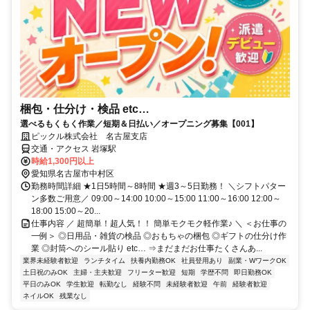
梱包・仕分け・検品 etc…
選べるもくもく作業／短期＆日払い／オープニング募集【001】
ピックル株式会社 名古屋支店
交通・アクセス 岩塚駅
時給1,300円以上
愛知県名古屋市中村区
勤務時間詳細 ★1日5時間～8時間 ★週3～5日勤務！ ＼シフトパター
ン多数ご用意／ 09:00～14:00 10:00～15:00 11:00～16:00 12:00～
18:00 15:00～20...
仕事内容 ／ 超簡単！超人気！！ 簡単モクモク軽作業♪ ＼ ＜お仕事の
一例＞ ◎日用品・雑貨の検品 ◎おもちゃの梱包 ◎ギフトの仕分け作
業 ◎封筒へのシール貼り etc… ⇒まだまだお仕事たくさんあ...
業界未経験者歓迎
ランチタイム
扶養内勤務OK
社員登用あり
副業・WワークOK
土日祝のみOK
主婦・主夫歓迎
フリーター歓迎
短期
学歴不問
即日勤務OK
平日のみOK
学生歓迎
転勤なし
経験不問
未経験者歓迎
午前
経験者歓迎
ネイルOK
残業なし