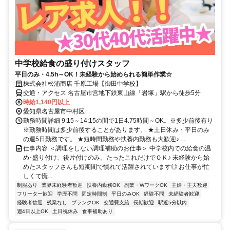
中学校給食の盛り付けスタッフ
平日のみ・4.5h～OK！未経験から始められる簡単作業☆
株式会社松浦商店 千原工場【御田中学校】
交通・アクセス 名古屋市営地下鉄東山線「岩塚」駅から徒歩5分
時給1,140円以上
愛知県名古屋市中村区
勤務時間詳細 9:15～14:15の間で1日4.75時間～OK。※多少前後有り
※勤務時間は多少前後することがあります。 ★土日休み・平日のみ
の週5日勤務です。 ★短時間勤務や扶養内勤務も大歓迎♪ ...
仕事内容 ＜調理をしない調理補助のお仕事＞ 中学校内での給食の温
め･盛り付け、後片付けのみ。たったこれだけでＯＫ♪ 未経験から始
めたスタッフさんも短期間で慣れて活躍されています◎ お仕事が忙
しくて慌...
制服あり
業界未経験者歓迎
扶養内勤務OK
副業・WワークOK
主婦・主夫歓迎
フリーター歓迎
学歴不問
固定時間制
平日のみOK
経験不問
未経験者歓迎
経験者歓迎
残業なし
ブランクOK
交通費支給
長期歓迎
駅近5分以内
週4日以上OK
土日祝休み
食事補助あり