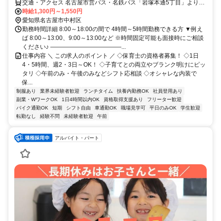
交通・アクセス 名古屋市営バス・名鉄バス「岩塚本通5丁目」より徒
歩1分／地下鉄東山線「岩塚駅」より徒歩13分
時給1,300円～1,550円
愛知県名古屋市中村区
勤務時間詳細 8:00～18:00の間で 4時間～5時間勤務できる方 ▼例え
ば 8:00～13:00、9:00～13:00など ※時間固定可能も面接時にご相談
ください♪ ――――――――――――...
仕事内容 ＼ この求人のポイント ／ ◇保育士の資格者募集！ ◇1日
4・5時間、週2・3日～OK！ ◇子育てとの両立やブランク明けにピッ
タリ ◇午前のみ・午後のみなどシフト応相談 ◇オシャレな内装で
保...
制服あり
業界未経験者歓迎
ランチタイム
扶養内勤務OK
社員登用あり
副業・WワークOK
1日4時間以内OK
資格取得支援あり
フリーター歓迎
バイク通勤OK
短期
シフト自由
車通勤OK
職場見学可
平日のみOK
学生歓迎
転勤なし
経験不問
未経験者歓迎
午前
アルバイト・パート