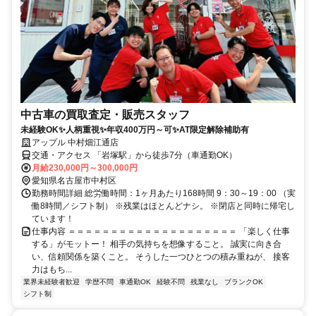
中古車の買取査定・販売スタッフ
未経験OK✨人柄重視✨年収400万円～可✨AT限定解除補助有
アップル 中村畑江通店
交通・アクセス 「岩塚駅」から徒歩7分（車通勤OK）
月給230,000円～300,000円
愛知県名古屋市中村区
勤務時間詳細 総労働時間：1ヶ月あたり168時間 9：30～19：00 （実
働8時間／シフト制） ※残業はほとんどナシ。 ※閉店と同時に帰宅し
ています！
仕事内容 ＝＝＝＝＝＝＝＝＝＝＝＝＝＝＝＝＝＝＝＝ 「楽しく仕事
する」がモットー！ 相手の気持ちを想像すること。 誠実に向き合
い、信頼関係を築くこと。 そうした一つひとつの積み重ねが、 接客
力はもち...
業界未経験者歓迎
学歴不問
車通勤OK
経験不問
残業なし
ブランクOK
シフト制