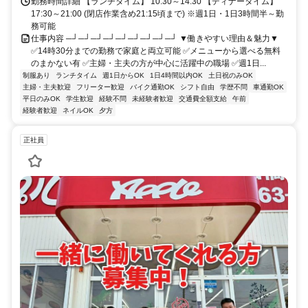
勤務時間詳細 【ランチタイム】 10:30～14:30 【ディナータイム】
17:30～21:00 (閉店作業含め21:15頃まで) ※週1日・1日3時間半～勤
務可能
仕事内容 ─┘─┘─┘─┘─┘─┘─┘─┘─┘ ▼働きやすい理由＆魅力▼
✅14時30分までの勤務で家庭と両立可能 ✅メニューから選べる無料
のまかない有 ✅主婦・主夫の方が中心に活躍中の職場 ✅週1日...
制服あり
ランチタイム
週1日からOK
1日4時間以内OK
土日祝のみOK
主婦・主夫歓迎
フリーター歓迎
バイク通勤OK
シフト自由
学歴不問
車通勤OK
平日のみOK
学生歓迎
経験不問
未経験者歓迎
交通費全額支給
午前
経験者歓迎
ネイルOK
夕方
正社員