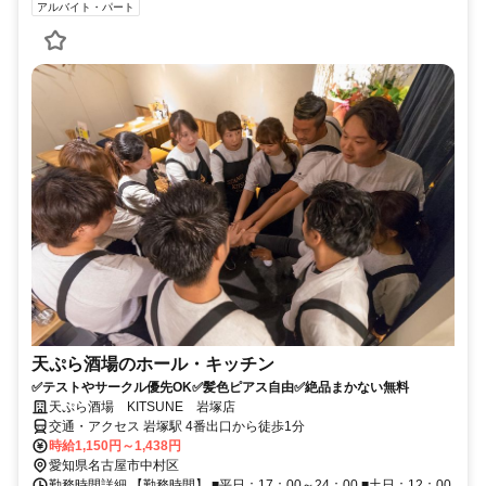
アルバイト・パート
天ぷら酒場のホール・キッチン
✅テストやサークル優先OK✅髪色ピアス自由✅絶品まかない無料
天ぷら酒場 KITSUNE 岩塚店
交通・アクセス 岩塚駅 4番出口から徒歩1分
時給1,150円～1,438円
愛知県名古屋市中村区
勤務時間詳細 【勤務時間】 ■平日：17：00～24：00 ■土日：12：00