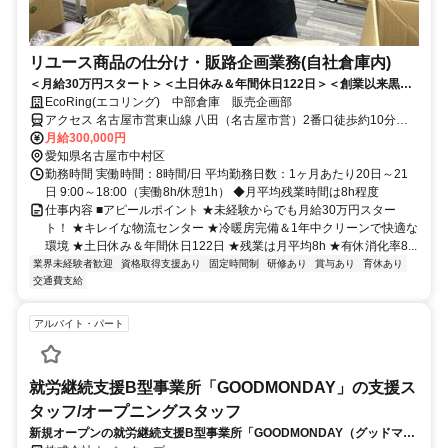
リユース商品の仕分け・販路企画業務(自社倉庫内)
＜月給30万円スタート＞＜土日休み＆年間休日122日＞＜創業以来黒字
の安定経営＞「日本だけじゃもったいない」を世界へ繋ぐ、海外輸出や
EcoRing(エコリング) 中部倉庫 販売企画部
国内の業者販売が中心です。冷暖房完備のキレイな倉庫で、年間ずっと
アクセス 名古屋市営東山線 八田（名古屋市営）2番口徒歩約10分、
快適に働ける環境◎【売上420億円突破＆創業以来黒字】未経験の方も
ＪＲ関西本線 八田（関西本線）北口徒歩約11分、名古屋市営東山線
月給300,000円
大歓迎！基礎知識からしっかり教えます。グローバル視野が広がる環
岩塚1番口徒歩約10分
愛知県名古屋市中村区
境・キャリアアップ制度充実。さらに月平均残業8h以下とクリーンな環
勤務時間 実働時間：8時間/日 平均勤務日数：1ヶ月あたり20日～21
境で、腰を据えて長く活躍しませんか？
日 9:00～18:00（実働8h/休憩1h） ◆月平均残業時間は8h程度
仕事内容 ■アピールポイント ★未経験からでも月給30万円スター
ト！ ★キレイな物流センター ★冷暖房完備＆1年中クリーンで快適な
環境 ★土日休み＆年間休日122日 ★残業は月平均8h ★有休消化率8...
業界未経験者歓迎
資格取得支援あり
固定時間制
研修あり
賞与あり
育休あり
交通費支給
アルバイト・パート
就労継続支援B型事業所「GOODMONDAY」の支援ス
タッフ/オープニングスタッフ
新規オープンの就労継続支援B型事業所「GOODMONDAY（グッドマン