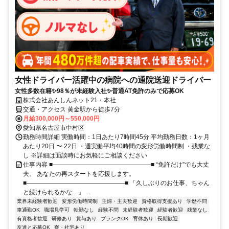
女性ドライバー活躍中の病院への通院送迎ドライバー
女性多数在籍✨98％が未経験入社✨普通AT免許のみで応募OK
株式会社あんしんネット21・本社
交通・アクセス 黄金駅から徒歩7分
月給300,000円～550,000円
愛知県名古屋市中村区
勤務時間詳細 実働時間：1日あたり7時間45分 平均勤務日数：1ヶ月
あたり20日 〜 22日 ・週実働平均40時間の変形労働時間制 ・残業な
し ※詳細は面談時にお気軽にご相談ください
仕事内容 ■――――――――――――――――■ “免許だけ”でも大丈
夫。 あなたの再スタートを応援します。
■――――――――――――――――■ 「久しぶりのお仕事、ちゃん
と続けられるかな…」 ...
業界未経験者歓迎
変形労働時間制
主婦・主夫歓迎
資格取得支援あり
学歴不問
車通勤OK
職場見学可
転勤なし
経験不問
未経験者歓迎
経験者歓迎
残業なし
有資格者歓迎
研修あり
賞与あり
ブランクOK
育休あり
長期歓迎
友達と応募OK
寮・社宅あり