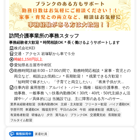
訪問介護事業所の事務スタッフ
事務経験者大歓迎＊時間相談OK＊長く働けるようサポートします
株式会社KEI
交通・アクセス 岩塚駅から車で５分
時給1,150円以上
愛知県名古屋市中村区
勤務時間詳細 8:00～17:00の間で、勤務時間応相談 ＊家事・育児との
両立など、相談はお気軽に♪ ＊長期歓迎！ ＊残業できる方歓迎！
「短時間で稼ぎたい」 「子育てと両立したい」 「将来子供が大...
仕事内容 雇用形態：アルバイト・パート 職種：福祉/介護事務、その
他事務、一般事務 ＼✨扶養内勤務OK！30代・40代・50代主婦さん活
躍中✨／ ✅具体的には 当施設では、主に障害のある方へのサー...
業界未経験者歓迎
扶養内勤務OK
主婦・主夫歓迎
フリーター歓迎
バイク通勤OK
学歴不問
車通勤OK
職場見学可
平日のみOK
午前
経験者歓迎
残業なし
有資格者歓迎
研修あり
夕方
賞与あり
ブランクOK
交通費支給
長期歓迎
フルタイム歓迎
派遣社員