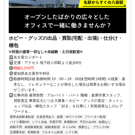
ホビー・グッズの出品・買取(宅配・出張)・仕分け・
梱包
✨対面の接客一切なし✨未経験・土日祝歓迎✨
名古屋ロジポート
交通・アクセス 地下鉄八田駅より徒歩8分
時給1,250円
愛知県名古屋市中村区
勤務時間詳細 勤務時間 10：00～19：00(休憩時間 1時間) ※残業：基
本なし、イレギュラーなことが発生した場合は残業をお願いする場合
がございます。
仕事内容 雇用形態：アルバイト・パート 職種：倉庫作業スタッフ、
買取査定 事業拡大につき大募集！ホビー・グッズの査定・ネットシ
ョップ出品・梱包スタッフ 「好き」を仕事に！対面接客なしのレア
ワーク＆...
業界未経験者歓迎
社員登用あり
副業・WワークOK
フリーター歓迎
バイク通勤OK
シフト自由
学歴不問
車通勤OK
平日のみOK
転勤なし
経験不問
未経験者歓迎
経験者歓迎
ネイルOK
残業なし
ブランクOK
交通費支給
長期歓迎
フルタイム歓迎
シフト制