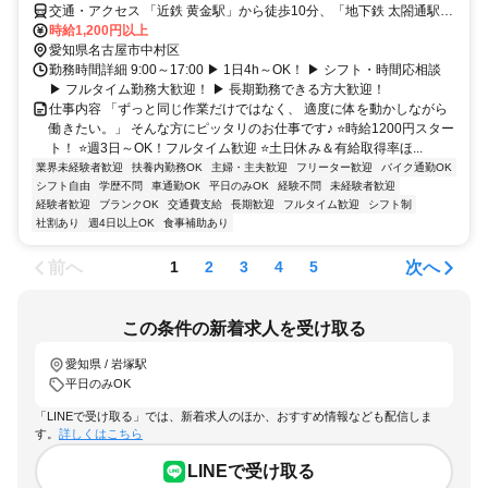
交通・アクセス 「近鉄 黄金駅」から徒歩10分、「地下鉄 太閤通駅」
から徒歩15分/車通勤OK(無料P有り)
時給1,200円以上
愛知県名古屋市中村区
勤務時間詳細 9:00～17:00 ▶ 1日4h～OK！ ▶ シフト・時間応相談
▶ フルタイム勤務大歓迎！ ▶ 長期勤務できる方大歓迎！
仕事内容 「ずっと同じ作業だけではなく、 適度に体を動かしながら
働きたい。」 そんな方にピッタリのお仕事です♪ ⭐時給1200円スター
ト！ ⭐週3日～OK！フルタイム歓迎 ⭐土日休み＆有給取得率ほ...
業界未経験者歓迎
扶養内勤務OK
主婦・主夫歓迎
フリーター歓迎
バイク通勤OK
シフト自由
学歴不問
車通勤OK
平日のみOK
経験不問
未経験者歓迎
経験者歓迎
ブランクOK
交通費支給
長期歓迎
フルタイム歓迎
シフト制
社割あり
週4日以上OK
食事補助あり
前へ
次へ
1
2
3
4
5
この条件の新着求人を受け取る
愛知県 / 岩塚駅
平日のみOK
「LINEで受け取る」では、新着求人のほか、おすすめ情報なども配信しま
す。
詳しくはこちら
LINEで受け取る