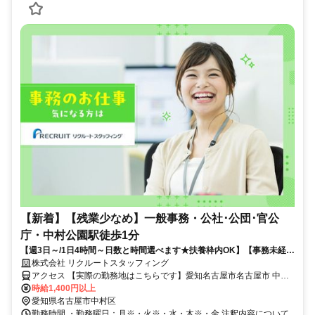
【新着】【残業少なめ】一般事務・公社･公団･官公
庁・中村公園駅徒歩1分
【週3日～/1日4時間～日数と時間選べます★扶養枠内OK】【事務未経験
OK♪】【服装自由！自転車通勤OK】■直接雇用の可能性あり
株式会社 リクルートスタッフィング
アクセス 【実際の勤務地はこちらです】愛知名古屋市名古屋市 中村
区中村公園駅徒歩1分太閤通駅徒歩22分
時給1,400円以上
愛知県名古屋市中村区
勤務時間 ・勤務曜日：月※・火※・水・木※・金 注釈内容について