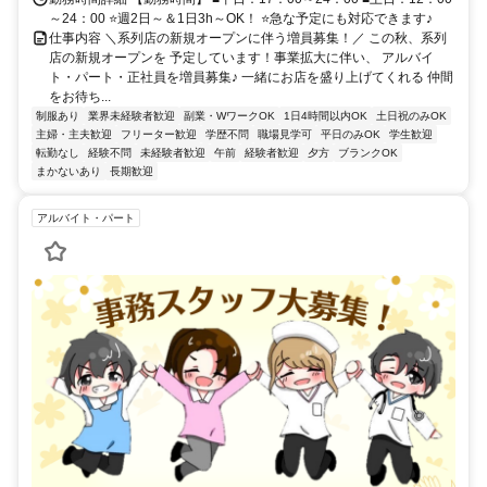
～24：00 ⭐週2日～＆1日3h～OK！ ⭐急な予定にも対応できます♪
仕事内容 ＼系列店の新規オープンに伴う増員募集！／ この秋、系列
店の新規オープンを 予定しています！事業拡大に伴い、 アルバイ
ト・パート・正社員を増員募集♪ 一緒にお店を盛り上げてくれる 仲間
をお待ち...
制服あり
業界未経験者歓迎
副業・WワークOK
1日4時間以内OK
土日祝のみOK
主婦・主夫歓迎
フリーター歓迎
学歴不問
職場見学可
平日のみOK
学生歓迎
転勤なし
経験不問
未経験者歓迎
午前
経験者歓迎
夕方
ブランクOK
まかないあり
長期歓迎
アルバイト・パート