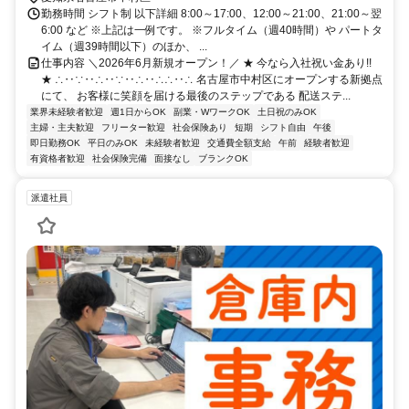
勤務時間 シフト制 以下詳細 8:00～17:00、12:00～21:00、21:00～翌
6:00 など ※上記は一例です。 ※フルタイム（週40時間）や パートタ
イム（週39時間以下）のほか、 ...
仕事内容 ＼2026年6月新規オープン！／ ★ 今なら入社祝い金あり!!
★ ∴‥∵‥∴‥∵‥∴‥∴∴‥∴ 名古屋市中村区にオープンする新拠点
にて、 お客様に笑顔を届ける最後のステップである 配送ステ...
業界未経験者歓迎
週1日からOK
副業・WワークOK
土日祝のみOK
主婦・主夫歓迎
フリーター歓迎
社会保険あり
短期
シフト自由
午後
即日勤務OK
平日のみOK
未経験者歓迎
交通費全額支給
午前
経験者歓迎
有資格者歓迎
社会保険完備
面接なし
ブランクOK
派遣社員