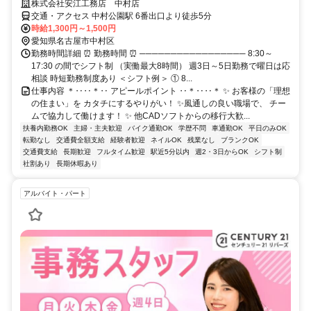
株式会社安江工務店 中村店
交通・アクセス 中村公園駅 6番出口より徒歩5分
時給1,300円～1,500円
愛知県名古屋市中村区
勤務時間詳細 ⏰ 勤務時間 ⏰ ───────────────── 8:30～
17:30 の間でシフト制 （実働最大8時間） 週3日～5日勤務で曜日は応
相談 時短勤務制度あり ＜シフト例＞ ① 8...
仕事内容 ＊‥‥＊‥ アピールポイント ‥＊‥‥＊ ✨ お客様の「理想
の住まい」を カタチにするやりがい！ ✨風通しの良い職場で、 チー
ムで協力して働けます！ ✨ 他CADソフトからの移行大歓...
扶養内勤務OK
主婦・主夫歓迎
バイク通勤OK
学歴不問
車通勤OK
平日のみOK
転勤なし
交通費全額支給
経験者歓迎
ネイルOK
残業なし
ブランクOK
交通費支給
長期歓迎
フルタイム歓迎
駅近5分以内
週2・3日からOK
シフト制
社割あり
長期休暇あり
アルバイト・パート