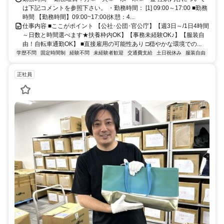
は下記コメントを参照下さい。 ・勤務時間： [1] 09:00～17:00 ■勤務
時間 【勤務時間】09:00~17:00(休憩：4...
仕事内容 ■ここがポイント 【公社･公団･官公庁】【週3日～/1日4時間
～日数と時間選べます★扶養枠内OK】【事務未経験OK♪】【服装自
由！自転車通勤OK】 ■直接雇用の可能性あり □穏やかな環境での...
学歴不問
固定時間制
経験不問
未経験者歓迎
交通費支給
土日祝休み
服装自由
正社員