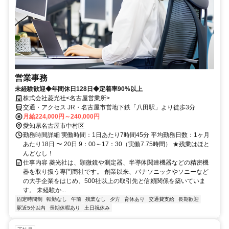
営業事務
未経験歓迎◆年間休日128日◆定着率90%以上
株式会社菱光社<名古屋営業所>
交通・アクセス JR・名古屋市営地下鉄「八田駅」より徒歩3分
月給224,000円～240,000円
愛知県名古屋市中村区
勤務時間詳細 実働時間：1日あたり7時間45分 平均勤務日数：1ヶ月
あたり18日 〜 20日 9：00～17：30（実働7.75時間） ★残業はほと
んどなし！
仕事内容 菱光社は、顕微鏡や測定器、半導体関連機器などの精密機
器を取り扱う専門商社です。 創業以来、パナソニックやソニーなど
の大手企業をはじめ、500社以上の取引先と信頼関係を築いていま
す。 未経験か...
固定時間制
転勤なし
午前
残業なし
夕方
育休あり
交通費支給
長期歓迎
駅近5分以内
長期休暇あり
土日祝休み