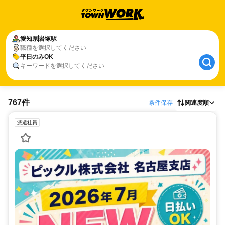
愛知県
岩塚駅
職種を選択してください
平日のみOK
キーワードを選択してください
767件
条件保存
関連度順
派遣社員