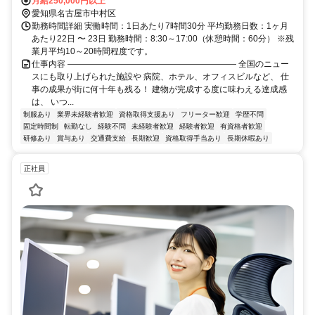
月給250,000円以上
愛知県名古屋市中村区
勤務時間詳細 実働時間：1日あたり7時間30分 平均勤務日数：1ヶ月
あたり22日 〜 23日 勤務時間：8:30～17:00（休憩時間：60分） ※残
業月平均10～20時間程度です。
仕事内容 ―――――――――――――――――――― 全国のニュー
スにも取り上げられた施設や 病院、ホテル、オフィスビルなど、 仕
事の成果が街に何十年も残る！ 建物が完成する度に味わえる達成感
は、 いつ...
制服あり
業界未経験者歓迎
資格取得支援あり
フリーター歓迎
学歴不問
固定時間制
転勤なし
経験不問
未経験者歓迎
経験者歓迎
有資格者歓迎
研修あり
賞与あり
交通費支給
長期歓迎
資格取得手当あり
長期休暇あり
正社員