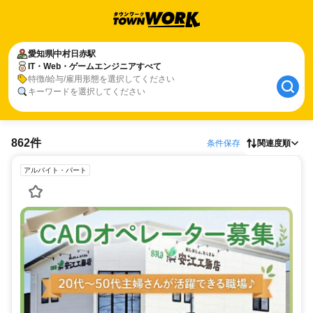
愛知県
中村日赤駅
IT・Web・ゲームエンジニアすべて
特徴/給与/雇用形態を選択してください
キーワードを選択してください
862件
条件保存
関連度順
アルバイト・パート