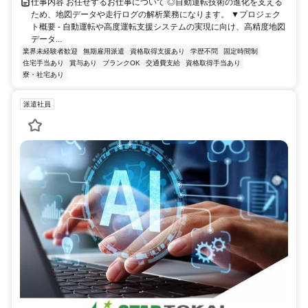
仕事内容 お任せするお仕事について ◎自動運転技術の進化を支える
ため、地図データや走行ログの解析業務になります。 ▼プロジェク
ト概要 - 自動運転や高度運転支援システムの実現に向け、高精度地図
データ...
業界未経験者歓迎
無期雇用派遣
資格取得支援あり
学歴不問
固定時間制
住宅手当あり
賞与あり
ブランクOK
交通費支給
資格取得手当あり
寮・社宅あり
派遣社員