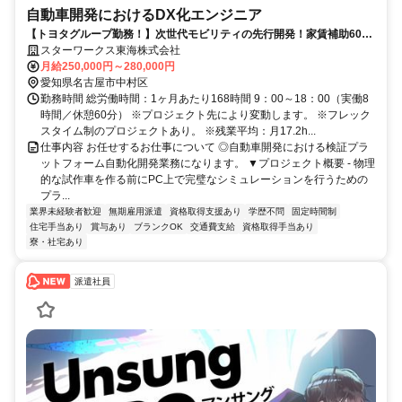
自動車開発におけるDX化エンジニア
【トヨタグループ勤務！】次世代モビリティの先行開発！家賃補助60％
／前職平均160万UP！／フレックス制度有り
スターワークス東海株式会社
月給250,000円～280,000円
愛知県名古屋市中村区
勤務時間 総労働時間：1ヶ月あたり168時間 9：00～18：00（実働8
時間／休憩60分） ※プロジェクト先により変動します。 ※フレック
スタイム制のプロジェクトあり。 ※残業平均：月17.2h...
仕事内容 お任せするお仕事について ◎自動車開発における検証プラ
ットフォーム自動化開発業務になります。 ▼プロジェクト概要 - 物理
的な試作車を作る前にPC上で完璧なシミュレーションを行うための
プラ...
業界未経験者歓迎
無期雇用派遣
資格取得支援あり
学歴不問
固定時間制
住宅手当あり
賞与あり
ブランクOK
交通費支給
資格取得手当あり
寮・社宅あり
派遣社員