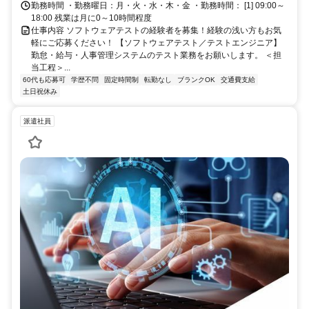
勤務時間 ・勤務曜日：月・火・水・木・金 ・勤務時間： [1] 09:00～
18:00 残業は月に0～10時間程度
仕事内容 ソフトウェアテストの経験者を募集！経験の浅い方もお気
軽にご応募ください！ 【ソフトウェアテスト／テストエンジニア】
勤怠・給与・人事管理システムのテスト業務をお願いします。 ＜担
当工程＞...
60代も応募可
学歴不問
固定時間制
転勤なし
ブランクOK
交通費支給
土日祝休み
派遣社員