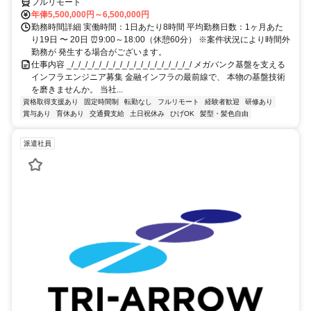
フルリモート
年俸5,500,000円～6,500,000円
勤務時間詳細 実働時間：1日あたり8時間 平均勤務日数：1ヶ月あた
り19日 〜 20日 ⏰9:00～18:00（休憩60分） ※案件状況により時間外
勤務が 発生する場合がございます。
仕事内容 _/_/_/_/_/_/_/_/_/_/_/_/_/_/_/_/_/_/ メガバンク基盤を支える
インフラエンジニア募集 金融インフラの最前線で、 本物の基盤技術
を磨きませんか。 当社...
資格取得支援あり
固定時間制
転勤なし
フルリモート
経験者歓迎
研修あり
賞与あり
育休あり
交通費支給
土日祝休み
ひげOK
髪型・髪色自由
派遣社員