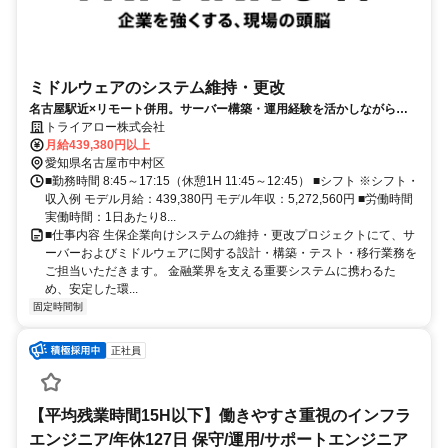
ミドルウェアのシステム維持・更改
名古屋駅近×リモート併用。サーバー構築・運用経験を活かしながら、
上流工程にも挑戦できます。
トライアロー株式会社
月給439,380円以上
愛知県名古屋市中村区
■勤務時間 8:45～17:15（休憩1H 11:45～12:45） ■シフト ※シフト・
収入例 モデル月給：439,380円 モデル年収：5,272,560円 ■労働時間
実働時間：1日あたり8...
■仕事内容 生保企業向けシステムの維持・更改プロジェクトにて、サ
ーバーおよびミドルウェアに関する設計・構築・テスト・移行業務を
ご担当いただきます。 金融業界を支える重要システムに携わるた
め、安定した環...
固定時間制
正社員
【平均残業時間15H以下】働きやすさ重視のインフラ
エンジニア/年休127日 保守/運用/サポートエンジニア