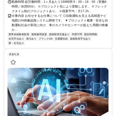
勤務時間 総労働時間：1ヶ月あたり168時間 9：00～18：00（実働8
時間／休憩60分） ※プロジェクト先により変動します。 ※フレック
スタイム制のプロジェクトあり。 ※残業平均：月17.2h...
仕事内容 お任せするお仕事について ◎自動運転を支える高精度ナビ
地図のAI画像認識システム開発です。 ▼プロジェクト概要 - 安全な自
動運転社会の実現に向け、車のカメラやセンサーが捉えた周囲の映像
か...
業界未経験者歓迎
無期雇用派遣
資格取得支援あり
学歴不問
固定時間制
住宅手当あり
賞与あり
ブランクOK
交通費支給
資格取得手当あり
寮・社宅あり
派遣社員