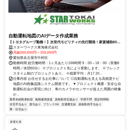
自動運転地図のAIデータ作成業務
【トヨタグループ勤務！】次世代モビリティの先行開発！家賃補助60％
／前職平均160万UP！／フレックス制度有り
スターワークス東海株式会社
月給260,000円～350,000円
愛知県名古屋市中村区
勤務時間 総労働時間：1ヶ月あたり168時間 9：00～18：00（実働8
時間／休憩60分） ※プロジェクト先により変動します。 ※フレック
スタイム制のプロジェクトあり。 ※残業平均：月17.2h...
仕事内容 お任せするお仕事について ◎自動運転を支える高精度ナビ
地図のAI画像認識システム開発です。 ▼プロジェクト概要 - 安全な自
動運転社会の実現に向け、車のカメラやセンサーが捉えた周囲の映像
か...
業界未経験者歓迎
無期雇用派遣
資格取得支援あり
学歴不問
固定時間制
住宅手当あり
賞与あり
ブランクOK
交通費支給
資格取得手当あり
寮・社宅あり
派遣社員