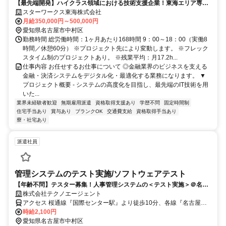
【最先端開発】ハイクラス領域における技術支援企業！東海エリア専属
案件／賞与4.0ヶ月／家賃補助60％／前職平均160万UP！
スターワークス東海株式会社
月給350,000円～500,000円
愛知県名古屋市中村区
勤務時間 総労働時間：1ヶ月あたり168時間 9：00～18：00（実働8
時間／休憩60分） ※プロジェクト先により変動します。 ※フレック
スタイム制のプロジェクトあり。 ※残業平均：月17.2h...
仕事内容 お任せするお仕事について ◎金融業界のビジネスを支える
金融・決済システムをデジタル化・最適化する業務になります。 ▼
プロジェクト概要 - システムの高度化を目指し、最先端のIT技術を用
いた...
業界未経験者歓迎
無期雇用派遣
資格取得支援あり
学歴不問
固定時間制
住宅手当あり
賞与あり
ブランクOK
交通費支給
資格取得手当あり
寮・社宅あり
派遣社員
管理システムのテスト実施/ソフトウェアテスト
【年齢不問】テスター募集！人事管理システムの＜テスト実施＞＠名古
屋
株式会社テクノエージェント
アクセス 桜通線『国際センター駅』より徒歩10分、各線『名古屋
駅』より徒歩15分
時給2,100円
愛知県名古屋市中村区