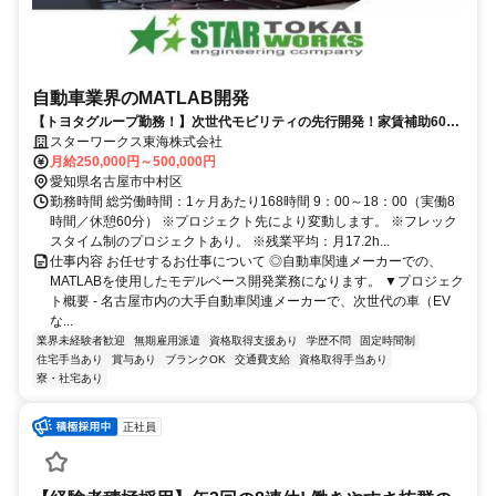
自動車業界のMATLAB開発
【トヨタグループ勤務！】次世代モビリティの先行開発！家賃補助60％
／前職平均160万UP！／フレックス制度有り
スターワークス東海株式会社
月給250,000円～500,000円
愛知県名古屋市中村区
勤務時間 総労働時間：1ヶ月あたり168時間 9：00～18：00（実働8
時間／休憩60分） ※プロジェクト先により変動します。 ※フレック
スタイム制のプロジェクトあり。 ※残業平均：月17.2h...
仕事内容 お任せするお仕事について ◎自動車関連メーカーでの、
MATLABを使用したモデルベース開発業務になります。 ▼プロジェク
ト概要 - 名古屋市内の大手自動車関連メーカーで、次世代の車（EV
な...
業界未経験者歓迎
無期雇用派遣
資格取得支援あり
学歴不問
固定時間制
住宅手当あり
賞与あり
ブランクOK
交通費支給
資格取得手当あり
寮・社宅あり
正社員