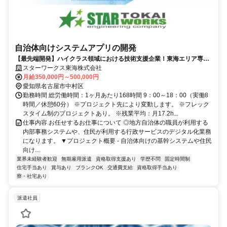
自治体向けシステムアプリの開発
【最先端開発】ハイクラス領域における技術支援企業！東海エリア専属
案件／賞与4.0ヶ月／家賃補助60％／前職平均160万UP！
スターワークス東海株式会社
月給350,000円～500,000円
愛知県名古屋市中村区
勤務時間 総労働時間：1ヶ月あたり168時間 9：00～18：00（実働8
時間／休憩60分） ※プロジェクト先により変動します。 ※フレック
スタイム制のプロジェクトあり。 ※残業平均：月17.2h...
仕事内容 お任せするお仕事について ◎地方自治体の職員が利用する
内部事務システムや、住民が利用する行政サービスのデジタル化業務
になります。 ▼プロジェクト概要 - 自治体向けの基幹システムや住民
向け...
業界未経験者歓迎
無期雇用派遣
資格取得支援あり
学歴不問
固定時間制
住宅手当あり
賞与あり
ブランクOK
交通費支給
資格取得手当あり
寮・社宅あり
派遣社員