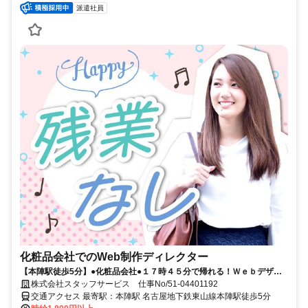
派遣社員
化粧品会社でのWeb制作ディレクター
【本陣駅徒歩5分】●化粧品会社●１７時４５分で帰れる！Ｗｅｂデザイ
ンなど！ 直接雇用実績あり！
株式会社スタッフサービス 仕事No/51-04401192
交通アクセス 最寄駅：本陣駅 名古屋地下鉄東山線本陣駅徒歩5分