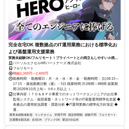
完全在宅OK 複数拠点のIT運用業務における標準化お
よび基盤運用支援業務
実務未経験OK/フルリモート！プライベートとの両立もしやすい☆残業
ちょっと♪
パーソルエクセルHRパートナーズ 株式会社
フルリモート
時給2,300円～2,400円
勤務時間 ・勤務曜日：月・火・水・木・金 ・勤務時間： [1] 08:15～
17:15 ・最低勤務日数（週）：5日 残業時間:月1時間～9時間 就業期
間:2026年10月上旬～ ※6ヶ月以上（...
仕事内容 ＩＴＯ＆ＢＰＯ事業でのネットワークエンジニアのお仕事
監視システム・仮想基盤・ネットワーク等のIT基盤運用標準化支援 ◆
各拠点の運用状況調査・課題分析 ◆IT運用業務の標準化方針策定 ◆
運...
業界未経験者歓迎
ランチタイム
学歴不問
固定時間制
経験不問
フルリモート
交通費全額支給
在宅OK
ブランクOK
駅近5分以内