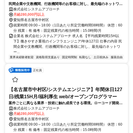
民間企業や文教機関、行政機関等のお客様に対し、最先端のネットワー
ク・サーバー環境における要件定義・設計・構築から運用保守までを一
株式会社システムアプローチ
貫してご担当いただきます。
月給280,000円以上
愛知県名古屋市中村区
就業時間 09:00～18:00（1日あたり所定労働時間08時間） 休憩：60
分 残業：有 備考：固定残業代の相当時間：15.0時間/月
企業名 株式会社システムアプローチ 求人名 【平均残業時間15H以
下】働きやすさ重視のインフラエンジニア/年休127日 仕事の内容 民
間企業や文教機関、行政機関等のお客様に対し、最先端のネットワ
ー...
業界未経験者歓迎
資格取得支援あり
固定時間制
転勤なし
土日祝休み
服装自由
正社員
【名古屋市中村区/システムエンジニア】年間休日127
日/残業15H月/福利厚生 web/オープンプログラマー
案件ごとに異なる業界・技術に触れ成長できる環境。ローコード開発や
生成AIの活用を含む多様なシステム開発に携わります。プログラミング
株式会社システムアプローチ
の枠を超えた「一生モノの資産」となる経験を積み上げられます。
月給280,000円以上
愛知県名古屋市中村区
就業時間 09:00～18:00（1日あたり所定労働時間08時間） 休憩：60
分 残業：有 備考：固定残業代の相当時間：15.0時間/月