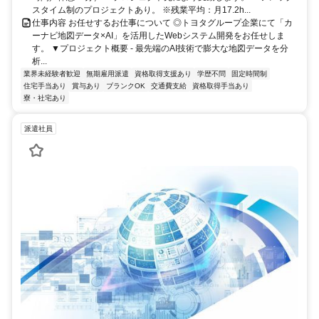
スタイム制のプロジェクトあり。 ※残業平均：月17.2h...
仕事内容 お任せするお仕事について ◎トヨタグループ企業にて「カ
ーナビ地図データ×AI」を活用したWebシステム開発をお任せしま
す。 ▼プロジェクト概要 - 最先端のAI技術で膨大な地図データを分
析...
業界未経験者歓迎
無期雇用派遣
資格取得支援あり
学歴不問
固定時間制
住宅手当あり
賞与あり
ブランクOK
交通費支給
資格取得手当あり
寮・社宅あり
派遣社員