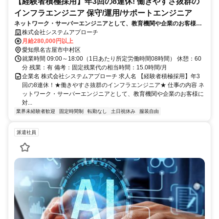
【経験者積極採用】年3回の8連休! 働きやすさ抜群の
インフラエンジニア 保守/運用/サポートエンジニア
ネットワーク・サーバーエンジニアとして、教育機関や企業のお客様に
対し、最先端のネットワーク・サーバー環境の設計・構築・運用保守を
株式会社システムアプローチ
一貫してご担当いただきます。
月給280,000円以上
愛知県名古屋市中村区
就業時間 09:00～18:00（1日あたり所定労働時間08時間） 休憩：60
分 残業：有 備考：固定残業代の相当時間：15.0時間/月
企業名 株式会社システムアプローチ 求人名 【経験者積極採用】年3
回の8連休！★働きやすさ抜群のインフラエンジニア★ 仕事の内容 ネ
ットワーク・サーバーエンジニアとして、教育機関や企業のお客様に
対...
業界未経験者歓迎
固定時間制
転勤なし
土日祝休み
服装自由
派遣社員