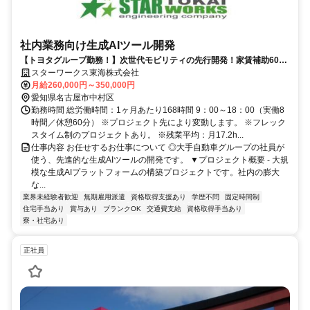
社内業務向け生成AIツール開発
【トヨタグループ勤務！】次世代モビリティの先行開発！家賃補助60％
／前職平均160万UP！／フレックス制度有り
スターワークス東海株式会社
月給260,000円～350,000円
愛知県名古屋市中村区
勤務時間 総労働時間：1ヶ月あたり168時間 9：00～18：00（実働8
時間／休憩60分） ※プロジェクト先により変動します。 ※フレック
スタイム制のプロジェクトあり。 ※残業平均：月17.2h...
仕事内容 お任せするお仕事について ◎大手自動車グループの社員が
使う、先進的な生成AIツールの開発です。 ▼プロジェクト概要 - 大規
模な生成AIプラットフォームの構築プロジェクトです。社内の膨大
な...
業界未経験者歓迎
無期雇用派遣
資格取得支援あり
学歴不問
固定時間制
住宅手当あり
賞与あり
ブランクOK
交通費支給
資格取得手当あり
寮・社宅あり
正社員