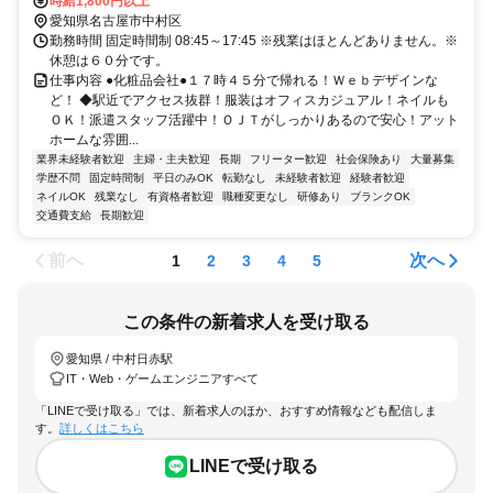
時給1,800円以上
愛知県名古屋市中村区
勤務時間 固定時間制 08:45～17:45 ※残業はほとんどありません。※
休憩は６０分です。
仕事内容 ●化粧品会社●１７時４５分で帰れる！Ｗｅｂデザインな
ど！ ◆駅近でアクセス抜群！服装はオフィスカジュアル！ネイルも
ＯＫ！派遣スタッフ活躍中！ＯＪＴがしっかりあるので安心！アット
ホームな雰囲...
業界未経験者歓迎
主婦・主夫歓迎
長期
フリーター歓迎
社会保険あり
大量募集
学歴不問
固定時間制
平日のみOK
転勤なし
未経験者歓迎
経験者歓迎
ネイルOK
残業なし
有資格者歓迎
職種変更なし
研修あり
ブランクOK
交通費支給
長期歓迎
前へ
次へ
1
2
3
4
5
この条件の新着求人を受け取る
愛知県 / 中村日赤駅
IT・Web・ゲームエンジニアすべて
「LINEで受け取る」では、新着求人のほか、おすすめ情報なども配信しま
す。
詳しくはこちら
LINEで受け取る