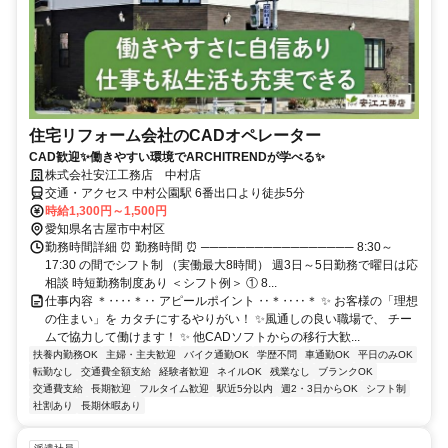
住宅リフォーム会社のCADオペレーター
CAD歓迎✨働きやすい環境でARCHITRENDが学べる✨
株式会社安江工務店 中村店
交通・アクセス 中村公園駅 6番出口より徒歩5分
時給1,300円～1,500円
愛知県名古屋市中村区
勤務時間詳細 ⏰ 勤務時間 ⏰ ───────────────── 8:30～
17:30 の間でシフト制 （実働最大8時間） 週3日～5日勤務で曜日は応
相談 時短勤務制度あり ＜シフト例＞ ① 8...
仕事内容 ＊‥‥＊‥ アピールポイント ‥＊‥‥＊ ✨ お客様の「理想
の住まい」を カタチにするやりがい！ ✨風通しの良い職場で、 チー
ムで協力して働けます！ ✨ 他CADソフトからの移行大歓...
扶養内勤務OK
主婦・主夫歓迎
バイク通勤OK
学歴不問
車通勤OK
平日のみOK
転勤なし
交通費全額支給
経験者歓迎
ネイルOK
残業なし
ブランクOK
交通費支給
長期歓迎
フルタイム歓迎
駅近5分以内
週2・3日からOK
シフト制
社割あり
長期休暇あり