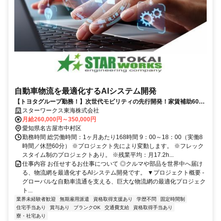
自動車物流を最適化するAIシステム開発
【トヨタグループ勤務！】次世代モビリティの先行開発！家賃補助60％
／前職平均160万UP！／フレックス制度有り
スターワークス東海株式会社
月給260,000円～350,000円
愛知県名古屋市中村区
勤務時間 総労働時間：1ヶ月あたり168時間 9：00～18：00（実働8
時間／休憩60分） ※プロジェクト先により変動します。 ※フレック
スタイム制のプロジェクトあり。 ※残業平均：月17.2h...
仕事内容 お任せするお仕事について ◎クルマや部品を世界中へ届け
る、物流網を最適化するAIシステム開発です。 ▼プロジェクト概要 -
グローバルな自動車流通を支える、巨大な物流網の最適化プロジェク
ト...
業界未経験者歓迎
無期雇用派遣
資格取得支援あり
学歴不問
固定時間制
住宅手当あり
賞与あり
ブランクOK
交通費支給
資格取得手当あり
寮・社宅あり