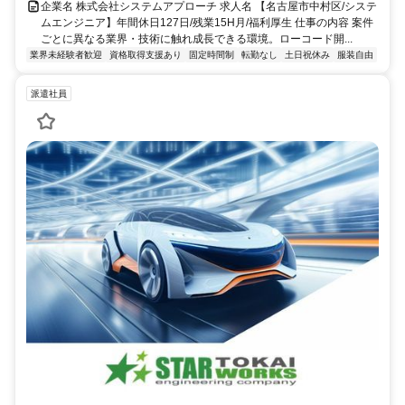
企業名 株式会社システムアプローチ 求人名 【名古屋市中村区/システ
ムエンジニア】年間休日127日/残業15H月/福利厚生 仕事の内容 案件
ごとに異なる業界・技術に触れ成長できる環境。ローコード開...
業界未経験者歓迎
資格取得支援あり
固定時間制
転勤なし
土日祝休み
服装自由
派遣社員