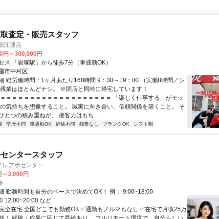
買取査定・販売スタッフ
畑江通店
00円～300,000円
セス 「岩塚駅」から徒歩7分（車通勤OK）
屋市中村区
 総労働時間：1ヶ月あたり168時間 9：30～19：00 （実働8時間／シ
※残業はほとんどナシ。 ※閉店と同時に帰宅しています！
＝＝＝＝＝＝＝＝＝＝＝＝＝＝＝＝＝＝＝＝ 「楽しく仕事する」がモッ
手の気持ちを想像すること。 誠実に向き合い、信頼関係を築くこと。 そ
ひとつの積み重ねが、 接客力はもち...
迎
学歴不問
車通勤OK
経験不問
残業なし
ブランクOK
シフト制
ルセンタースタッフ
テレアポセンター
円～3,000円
ト
 勤務時間も自分のペースで決めてOK！ 例： 9:00~18:00
00 12:00~20:00 など
✅完全在宅 全国どこでも勤務OK ✅通勤もノルマもなし ✅在宅で月収25万
能！ 経験・成果に応じて昇給あり。 フルリモート環境で、自分らしい