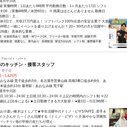
屋市中川区
細 実働時間：1日あたり8時間 平均勤務日数：1ヶ月あたり17日 シフト
0～19:00 （実働8時間／休憩60分） ※ 残業はほとんどありません 勤務日
勤務日：土...
週休3日で、月収27万円超え！ ソフトバンク100%出資の安定企業で 大規
 仲間と一緒にイベントを盛り上げませんか？ 20～30代の方が活躍中✨
28歳） 具体的な業務...
迎
社員登用あり
副業・WワークOK
フリーター歓迎
学歴不問
経験不問
経験者歓迎
残業なし
賞与あり
長期歓迎
駅近5分以内
シフト制
履歴書不要
アルバイト・パート
ザのキッチン・接客スタッフ
 荒子店
円～1,425円
あおなみ線 荒子徒歩約3分、名古屋市営東山線 高畑3番口徒歩約9分、あ
小本徒歩約13分 最寄駅：あおなみ線 荒子駅
屋市中川区
:10:30～24:00 土日祝:10:30～24:00 ※上記の時間内のシフト制 ※22
歳以上(法令による) ★土日勤務できる方大歓迎！ ●週3日～/1日3時間～
【お小遣い稼ぎはドミノで★学生活躍中のドミノ・ピザSTAFF】 若手＆
イトさんが た～くさん活躍する《ドミノ・ピザ》☆彡 賑やかな雰囲気
ッチリ♪ 他の学校の友だちが増え...
内勤務OK
社員登用あり
副業・WワークOK
1日4時間以内OK
主婦・主夫歓迎