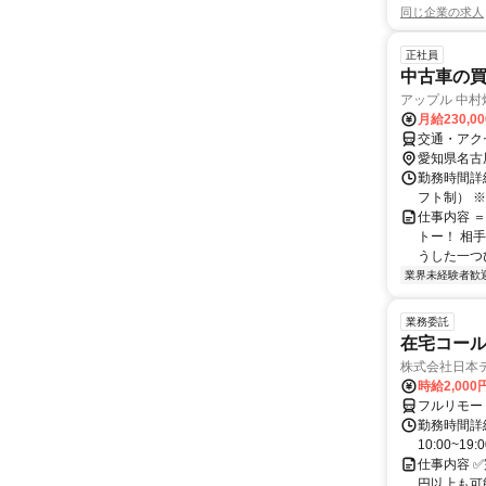
同じ企業の求人
正社員
中古車の
アップル 中村
月給230,0
交通・アク
愛知県名古
勤務時間詳細
フト制） 
仕事内容 
トー！ 相
うした一つ
業界未経験者歓
業務委託
在宅コー
株式会社日本
時給2,000
フルリモー
勤務時間詳細
10:00~19:
仕事内容 
円以上も可