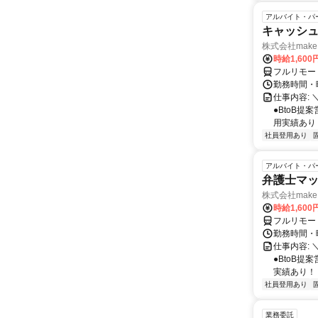
アルバイト・パ
キャッシュ
株式会社make 
時給1,60
フルリモー
勤務時間・曜
仕事内容: 
●BtoB
用実績あり ◇
社員登用あり
アルバイト・パ
弁護士マッ
株式会社make 
時給1,60
フルリモー
勤務時間・曜
仕事内容: 
●BtoB
実績あり！ ◇
社員登用あり
業務委託