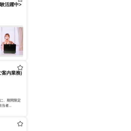
経験活躍中>
案内業務)
象に、期間限定
者...