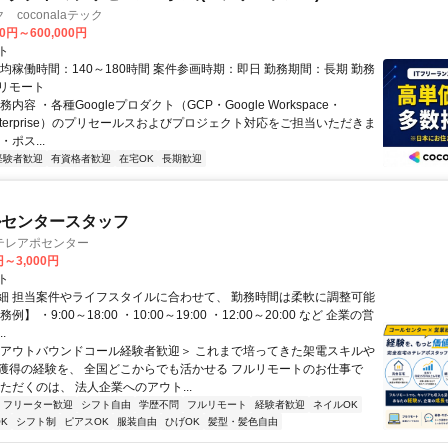
coconalaテック
00円～600,000円
ト
均稼働時間：140～180時間 案件参画時期：即日 勤務期間：長期 勤務
リモート
内容 ・各種Googleプロダクト（GCP・Google Workspace・
 Enterprise）のプリセールスおよびプロジェクト対応をご担当いただきま
ポス...
経験者歓迎
有資格者歓迎
在宅OK
長期歓迎
ルセンタースタッフ
テレアポセンター
円～3,000円
ト
細 担当案件やライフスタイルに合わせて、 勤務時間は柔軟に調整可能
例】 ・9:00～18:00 ・10:00～19:00 ・12:00～20:00 など 企業の営
.
＜アウトバウンドコール経験者歓迎＞ これまで培ってきた架電スキルや
獲得の経験を、 全国どこからでも活かせる フルリモートのお仕事で
ただくのは、 法人企業へのアウト...
フリーター歓迎
シフト自由
学歴不問
フルリモート
経験者歓迎
ネイルOK
K
シフト制
ピアスOK
服装自由
ひげOK
髪型・髪色自由