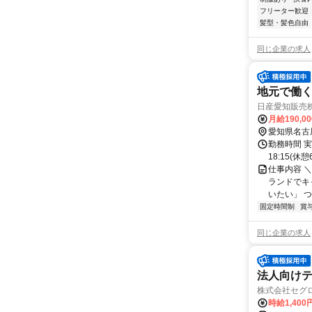
フリーター歓迎
髪型・髪色自由
同じ企業の求人
地元で働く
日産愛知販売
月給190,0
愛知県名古
勤務時間 実
18:15(
仕事内容 ＼
ランドでキ
いたい」 つま
固定時間制
賞
同じ企業の求人
法人向けテ
株式会社セグ
時給1,400