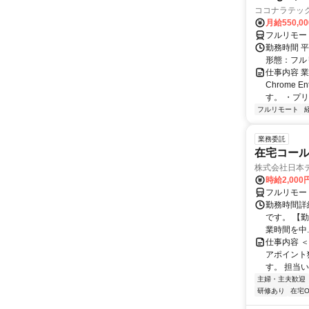
ココナラテック 
月給550,0
フルリモー
勤務時間 平
形態：フル
仕事内容 業務
Chrome
す。 ・プリ・
フルリモート
業務委託
在宅コー
株式会社日本
時給2,000
フルリモー
勤務時間詳
です。 【勤務
業時間を中..
仕事内容 
アポイント
す。 担当い
主婦・主夫歓迎
研修あり
在宅O