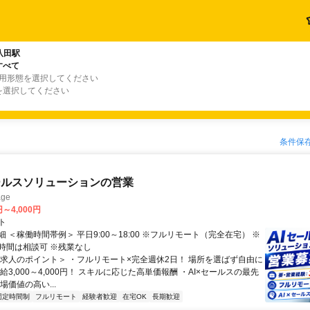
八田駅
すべて
雇用形態を選択してください
を選択してください
条件保
ールスソリューションの営業
ge
円～4,000円
ト
 ＜稼働時間帯例＞ 平日9:00～18:00 ※フルリモート（完全在宅） ※
時間は相談可 ※残業なし
＜求人のポイント＞ ・フルリモート×完全週休2日！ 場所を選ばず自由に
給3,000～4,000円！ スキルに応じた高単価報酬 ・AI×セールスの最先
場価値の高い...
固定時間制
フルリモート
経験者歓迎
在宅OK
長期歓迎