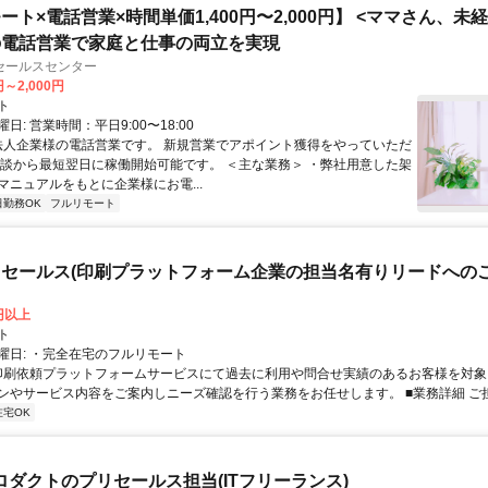
ート×電話営業×時間単価1,400円〜2,000円】 <ママさん、未
の電話営業で家庭と仕事の両立を実現
セールスセンター
円～2,000円
ト
日: 営業時間：平日9:00〜18:00
 法人企業様の電話営業です。 新規営業でアポイント獲得をやっていただ
面談から最短翌日に稼働開始可能です。 ＜主な業務＞ ・弊社用意した架
マニュアルをもとに企業様にお電...
日勤務OK
フルリモート
セールス(印刷プラットフォーム企業の担当名有りリードへのご
0円以上
ト
曜日: ・完全在宅のフルリモート
 印刷依頼プラットフォームサービスにて過去に利用や問合せ実績のあるお客様を対
ンやサービス内容をご案内しニーズ確認を行う業務をお任せします。 ■業務詳細 ご担当
在宅OK
eプロダクトのプリセールス担当(ITフリーランス)