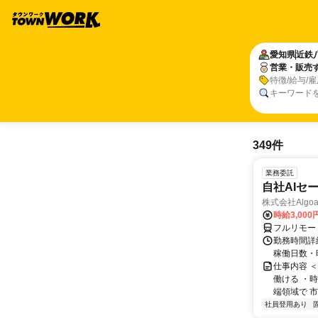
愛知県
近鉄
営業・販売
特徴/給与/
キーワード
349件
業務委託
自社AIセ
株式会社Algoa
時給3,000
フルリモー
勤務時間詳細
稼働日数・
仕事内容 
働ける ・時
端領域で 市
社員登用あり