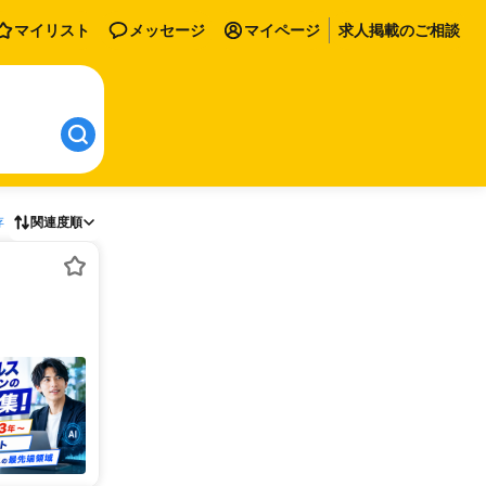
マイリスト
メッセージ
マイページ
求人掲載のご相談
存
関連度順