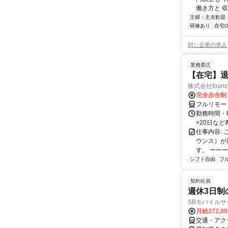
働き方と 収
主婦・主夫歓迎
研修あり
在宅O
同じ企業の求人
業務委託
【在宅】
株式会社founc
完全歩合制
フルリモー
勤務時間・曜
×20日な
仕事内容:
ウンス）が
す。 ーーー
シフト自由
フ
契約社員
週休3日制
SBモバイル
月給272,0
交通・アク