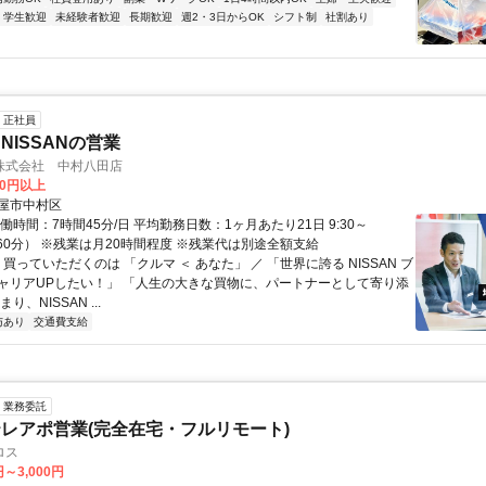
学生歓迎
未経験者歓迎
長期歓迎
週2・3日からOK
シフト制
社割あり
正社員
NISSANの営業
株式会社 中村八田店
00円以上
屋市中村区
働時間：7時間45分/日 平均勤務日数：1ヶ月あたり21日 9:30～
休憩60分） ※残業は月20時間程度 ※残業代は別途全額支給
 買っていただくのは 「クルマ ＜ あなた」 ／ 「世界に誇る NISSAN ブ
ャリアUPしたい！」 「人生の大きな買物に、パートナーとして寄り添
り、NISSAN ...
与あり
交通費支給
業務委託
レアポ営業(完全在宅・フルリモート)
ロス
円～3,000円