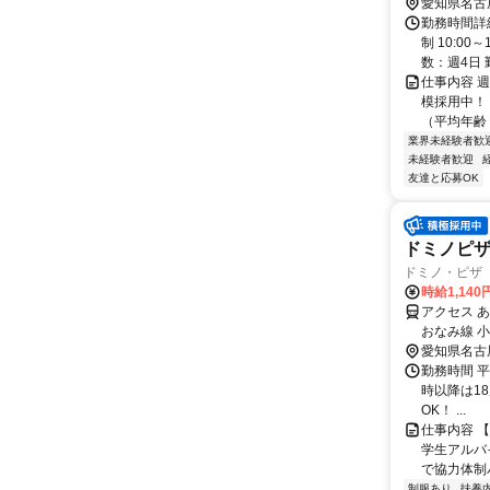
愛知県名古
勤務時間詳
制 10:0
数：週4日 
仕事内容 
模採用中！
（平均年齢 
業界未経験者歓
未経験者歓迎
友達と応募OK
ドミノピ
ドミノ・ピザ
時給1,140
アクセス 
おなみ線 
愛知県名古
勤務時間 平日
時以降は18
OK！ ...
仕事内容 
学生アルバ
で協力体制バ
制服あり
扶養