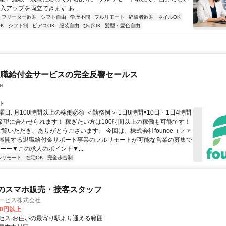
入アップを両立できます あ...
フリーター歓迎
シフト自由
学歴不問
フルリモート
経験者歓迎
ネイルOK
K
シフト制
ピアスOK
服装自由
ひげOK
髪型・髪色自由
退職給付金サービスの完全反響セールス
e
ト
日: 月100時間以上の稼働必須 ＜勤務例＞ 1日8時間×10日・1日4時間
ど希望に合わせられます！ 稼ぎたい方は100時間以上の稼働も可能です！
 ご覧いただき、ありがとうございます。 今回は、株式会社founce（ファ
展開する退職給付金サポート事業のフルリモートが可能な営業の募集で
ーー▼この求人のポイント▼...
ルリモート
在宅OK
完全歩合制
のスマホ販売・接客スタッフ
サービス株式会社
00円以上
セス お住いの最寄り駅より通える範囲