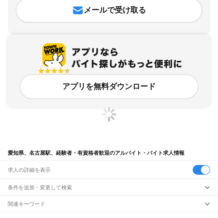
メールで受け取る
アプリを無料ダウンロード
愛知県、名古屋駅、経験者・有資格者歓迎のアルバイト・バイト求人情報
求人の詳細を表示
条件を追加・変更して検索
市区町村を追加・変更
関連キーワード
完全在宅ワーク 全国
シール貼り 在宅
現在地周辺
ガチャガチャ
犬カフェ
愛知県