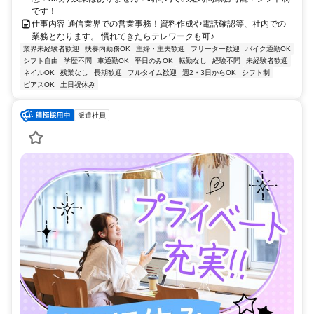
です！
仕事内容 通信業界での営業事務！資料作成や電話確認等、社内での
業務となります。 慣れてきたらテレワークも可♪
業界未経験者歓迎
扶養内勤務OK
主婦・主夫歓迎
フリーター歓迎
バイク通勤OK
シフト自由
学歴不問
車通勤OK
平日のみOK
転勤なし
経験不問
未経験者歓迎
ネイルOK
残業なし
長期歓迎
フルタイム歓迎
週2・3日からOK
シフト制
ピアスOK
土日祝休み
派遣社員