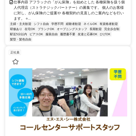
仕事内容 アフラックの「がん保険」を始めとした 各種保険を扱う個
人代理店（ストラテジックパートナー）の募集です。 個人のお客様
に対し、がん保険のご提案や 各種契約の見直しのご案内などを行い
ます。 ⭐...
主婦・主夫歓迎
シフト自由
学歴不問
経験者歓迎
ネイルOK
有資格者歓迎
研修あり
在宅OK
ブランクOK
オープニングスタッフ
長期歓迎
完全歩合制
駅近5分以内
ピアスOK
服装自由
履歴書不要
友達と応募OK
ひげOK
髪型・髪色自由
正社員