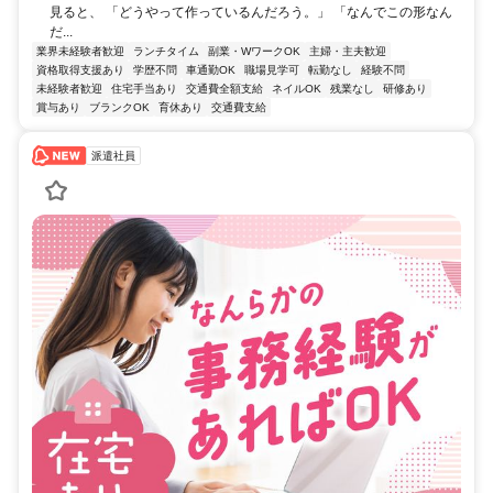
見ると、 「どうやって作っているんだろう。」 「なんでこの形なん
だ...
業界未経験者歓迎
ランチタイム
副業・WワークOK
主婦・主夫歓迎
資格取得支援あり
学歴不問
車通勤OK
職場見学可
転勤なし
経験不問
未経験者歓迎
住宅手当あり
交通費全額支給
ネイルOK
残業なし
研修あり
賞与あり
ブランクOK
育休あり
交通費支給
派遣社員