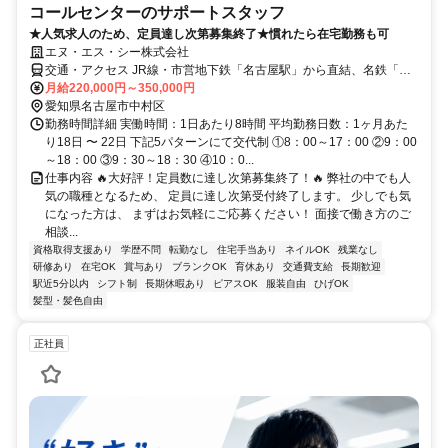
コールセンターのサポートスタッフ
★人気求人のため、定員達し次第募集終了★慣れたら在宅勤務も可
エヌ・エス・シー株式会社
交通・アクセス JR線・市営地下鉄「名古屋駅」から直結、名鉄「名
鉄名古屋駅」徒歩4分、近鉄「近鉄名古屋駅」徒歩5分
月給220,000円～350,000円
愛知県名古屋市中村区
勤務時間詳細 実働時間：1日あたり8時間 平均勤務日数：1ヶ月あた
り18日 〜 22日 下記5パターンにて交代制 ①8：00～17：00 ②9：00
～18：00 ③9：30～18：30 ④10：0...
仕事内容 🔥大好評！定員数に達し次第募集終了！🔥 弊社の中でも人
気の職種となるため、 定員に達し次第受付終了します。 少しでも気
になった方は、 まずはお気軽にご応募ください！ 面接で働き方のご
相談...
資格取得支援あり
学歴不問
転勤なし
住宅手当あり
ネイルOK
残業なし
研修あり
在宅OK
賞与あり
ブランクOK
育休あり
交通費支給
長期歓迎
駅近5分以内
シフト制
長期休暇あり
ピアスOK
服装自由
ひげOK
髪型・髪色自由
正社員