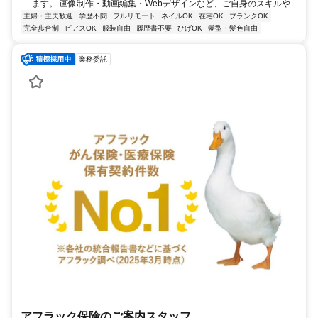
ます。 画像制作・動画編集・Webデザインなど、ご自身のスキルや...
主婦・主夫歓迎
学歴不問
フルリモート
ネイルOK
在宅OK
ブランクOK
完全歩合制
ピアスOK
服装自由
履歴書不要
ひげOK
髪型・髪色自由
業務委託
アフラック保険のご案内スタッフ