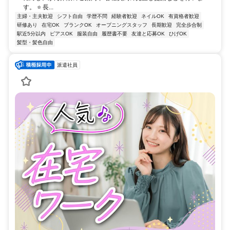
す。 ⭐ 長...
主婦・主夫歓迎
シフト自由
学歴不問
経験者歓迎
ネイルOK
有資格者歓迎
研修あり
在宅OK
ブランクOK
オープニングスタッフ
長期歓迎
完全歩合制
駅近5分以内
ピアスOK
服装自由
履歴書不要
友達と応募OK
ひげOK
髪型・髪色自由
派遣社員