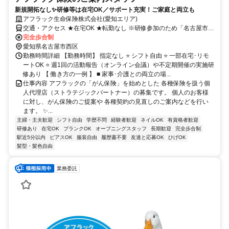
新規開拓なし✨研修等は在宅OK／サポート充実！ご家庭と両立も
アフラック生命保険株式会社(愛知エリア)
交通・アクセス ★在宅OK ★転勤なし ※研修参加のため「名古屋市西
区」への出社あり
完全歩合制
愛知県名古屋市西区
勤務時間詳細 【勤務時間】 指定なし ⭐ シフト自由 ⭐ 一部在宅･リモ
ートOK ⭐ 週1回の活動報告（オンライン会議）や不定期開催の実施研
修あり 【 働き方の一例 】 ■ 家事･介護との両立の場...
仕事内容 アフラックの「がん保険」を始めとした 各種保険を扱う個
人代理店（ストラテジックパートナー）の募集です。 個人のお客様
に対し、がん保険のご提案や 各種契約の見直しのご案内などを行い
ます。 ✨...
主婦・主夫歓迎
シフト自由
学歴不問
経験者歓迎
ネイルOK
有資格者歓迎
研修あり
在宅OK
ブランクOK
オープニングスタッフ
長期歓迎
完全歩合制
駅近5分以内
ピアスOK
服装自由
履歴書不要
友達と応募OK
ひげOK
髪型・髪色自由
業務委託