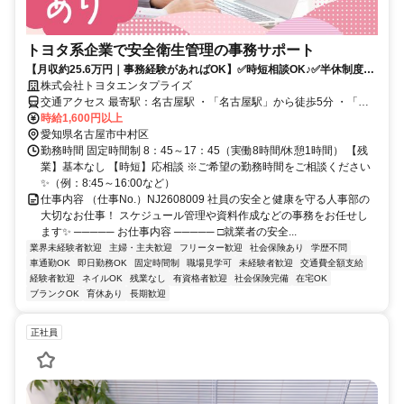
トヨタ系企業で安全衛生管理の事務サポート
【月収約25.6万円｜事務経験があればOK】✅時短相談OK♪✅半休制度あ
り×在宅週2日✅残業なし＊ワークライフバランス充実◎
株式会社トヨタエンタプライズ
交通アクセス 最寄駅：名古屋駅 ・「名古屋駅」から徒歩5分 ・「伏
時給1,600円以上
見駅」から徒歩15分 ・「栄駅」からバス15分 ★JPタワー
愛知県名古屋市中村区
勤務時間 固定時間制 8：45～17：45（実働8時間/休憩1時間） 【残
業】基本なし 【時短】応相談 ※ご希望の勤務時間をご相談ください
✨（例：8:45～16:00など）
仕事内容 （仕事No.）NJ2608009 社員の安全と健康を守る人事部の
大切なお仕事！ スケジュール管理や資料作成などの事務をお任せし
ます✨ ───── お仕事内容 ───── □就業者の安全...
業界未経験者歓迎
主婦・主夫歓迎
フリーター歓迎
社会保険あり
学歴不問
車通勤OK
即日勤務OK
固定時間制
職場見学可
未経験者歓迎
交通費全額支給
経験者歓迎
ネイルOK
残業なし
有資格者歓迎
社会保険完備
在宅OK
ブランクOK
育休あり
長期歓迎
正社員