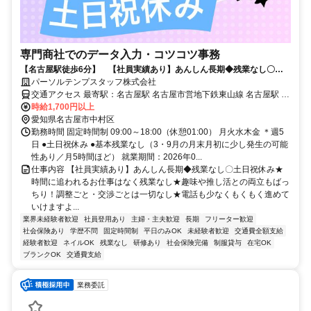
専門商社でのデータ入力・コツコツ事務
【名古屋駅徒歩6分】 【社員実績あり】あんしん長期◆残業なし〇土
日祝休み！
パーソルテンプスタッフ株式会社
交通アクセス 最寄駅：名古屋駅 名古屋市営地下鉄東山線 名古屋駅 徒
歩6分 名鉄名古屋本線 名鉄名古屋駅 徒歩5分 ＜人気の名駅エリア★＞
時給1,700円以上
JR・桜通線・近鉄・あおなみ線も便利♪
愛知県名古屋市中村区
勤務時間 固定時間制 09:00～18:00（休憩01:00） 月火水木金 ＊週5
日 ●土日祝休み ●基本残業なし（3・9月の月末月初に少し発生の可能
性あり／月5時間ほど） 就業期間：2026年0...
仕事内容 【社員実績あり】あんしん長期◆残業なし〇土日祝休み★
時間に追われるお仕事はなく残業なし★趣味や推し活との両立もばっ
ちり！調整ごと・交渉ごとは一切なし★電話も少なくもくもく進めて
いけますよ...
業界未経験者歓迎
社員登用あり
主婦・主夫歓迎
長期
フリーター歓迎
社会保険あり
学歴不問
固定時間制
平日のみOK
未経験者歓迎
交通費全額支給
経験者歓迎
ネイルOK
残業なし
研修あり
社会保険完備
制服貸与
在宅OK
ブランクOK
交通費支給
業務委託