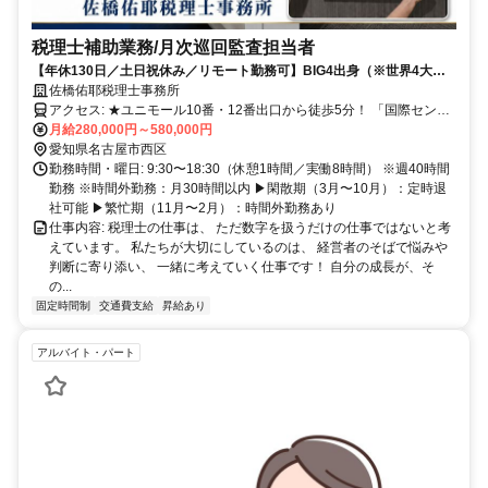
税理士補助業務/月次巡回監査担当者
【年休130日／土日祝休み／リモート勤務可】BIG4出身（※世界4大会
計事務所）の代表と同世代のメンバーで構成された成長事務所◎経営者
佐橋佑耶税理士事務所
から必要とされる人材へ一緒に成長しませんか？
アクセス: ★ユニモール10番・12番出口から徒歩5分！ 「国際センタ
ー駅」より徒歩6分 「名鉄名古屋駅」徒歩11分 「近鉄名古屋駅」徒
月給280,000円～580,000円
歩12分 「名古屋駅」徒歩13分 「丸の内駅」徒歩15分 「伏見駅」徒
愛知県名古屋市西区
歩20分 「栄生駅」徒歩25分
勤務時間・曜日: 9:30〜18:30（休憩1時間／実働8時間） ※週40時間
勤務 ※時間外勤務：月30時間以内 ▶閑散期（3月〜10月）：定時退
社可能 ▶繁忙期（11月〜2月）：時間外勤務あり
仕事内容: 税理士の仕事は、 ただ数字を扱うだけの仕事ではないと考
えています。 私たちが大切にしているのは、 経営者のそばで悩みや
判断に寄り添い、 一緒に考えていく仕事です！ 自分の成長が、そ
の...
固定時間制
交通費支給
昇給あり
アルバイト・パート