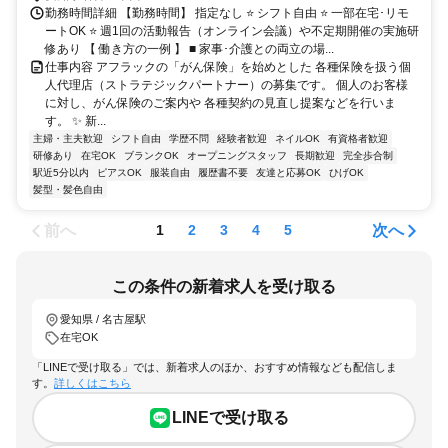
勤務時間詳細 【勤務時間】 指定なし ⭐ シフト自由 ⭐ 一部在宅･リモ
ートOK ⭐ 週1回の活動報告（オンライン会議）や不定期開催の実施研
修あり 【 働き方の一例 】 ■ 家事･介護との両立の場...
仕事内容 アフラックの「がん保険」を始めとした 各種保険を扱う個
人代理店（ストラテジックパートナー）の募集です。 個人のお客様
に対し、がん保険のご案内や 各種契約の見直し提案などを行いま
す。 ✨ 新...
主婦・主夫歓迎
シフト自由
学歴不問
経験者歓迎
ネイルOK
有資格者歓迎
研修あり
在宅OK
ブランクOK
オープニングスタッフ
長期歓迎
完全歩合制
駅近5分以内
ピアスOK
服装自由
履歴書不要
友達と応募OK
ひげOK
髪型・髪色自由
前へ
次へ
1
2
3
4
5
この条件の新着求人を受け取る
愛知県 / 名古屋駅
在宅OK
「LINEで受け取る」では、新着求人のほか、おすすめ情報なども配信しま
す。
詳しくはこちら
LINEで受け取る