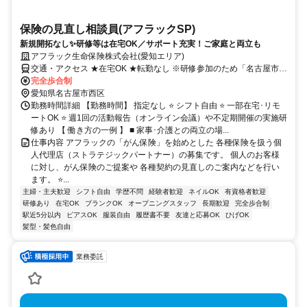
保険の見直し相談員(アフラックSP)
新規開拓なし✨研修等は在宅OK／サポート充実！ご家庭と両立も
アフラック生命保険株式会社(愛知エリア)
交通・アクセス ★在宅OK ★転勤なし ※研修参加のため「名古屋市西
区」への出社あり
完全歩合制
愛知県名古屋市西区
勤務時間詳細 【勤務時間】 指定なし ⭐ シフト自由 ⭐ 一部在宅･リモ
ートOK ⭐ 週1回の活動報告（オンライン会議）や不定期開催の実施研
修あり 【 働き方の一例 】 ■ 家事･介護との両立の場...
仕事内容 アフラックの「がん保険」を始めとした 各種保険を扱う個
人代理店（ストラテジックパートナー）の募集です。 個人のお客様
に対し、がん保険のご提案や 各種契約の見直しのご案内などを行い
ます。 ⭐...
主婦・主夫歓迎
シフト自由
学歴不問
経験者歓迎
ネイルOK
有資格者歓迎
研修あり
在宅OK
ブランクOK
オープニングスタッフ
長期歓迎
完全歩合制
駅近5分以内
ピアスOK
服装自由
履歴書不要
友達と応募OK
ひげOK
髪型・髪色自由
業務委託