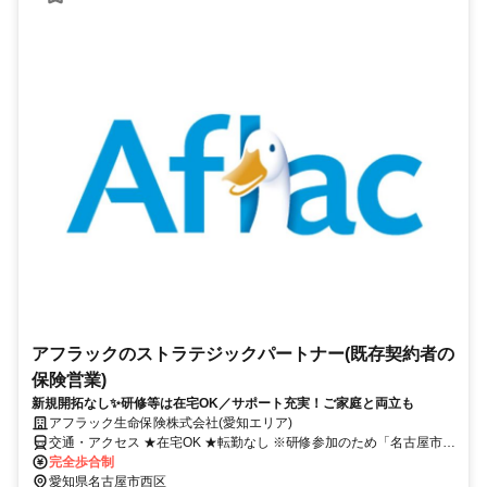
アフラックのストラテジックパートナー(既存契約者の
保険営業)
新規開拓なし✨研修等は在宅OK／サポート充実！ご家庭と両立も
アフラック生命保険株式会社(愛知エリア)
交通・アクセス ★在宅OK ★転勤なし ※研修参加のため「名古屋市西
区」への出社あり
完全歩合制
愛知県名古屋市西区