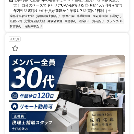
実！ 自分のペースでキャリアUPが目指せる ◎ 月給45万円可＋賞与
年2回 ◎ 8割以上の社員が前職から年収UP ◎ 完休2日制（土...
業界未経験者歓迎
資格取得支援あり
学歴不問
車通勤OK
固定時間制
転勤なし
経験不問
交通費全額支給
経験者歓迎
研修あり
在宅OK
賞与あり
ブランクOK
育休あり
長期休暇あり
正社員