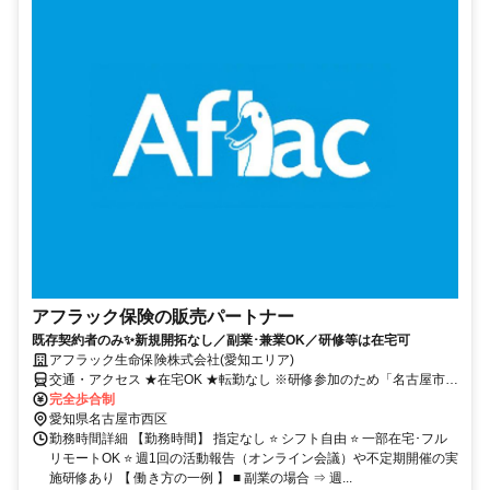
アフラック保険の販売パートナー
既存契約者のみ✨新規開拓なし／副業･兼業OK／研修等は在宅可
アフラック生命保険株式会社(愛知エリア)
交通・アクセス ★在宅OK ★転勤なし ※研修参加のため「名古屋市西
区」への出社あり
完全歩合制
愛知県名古屋市西区
勤務時間詳細 【勤務時間】 指定なし ⭐ シフト自由 ⭐ 一部在宅･フル
リモートOK ⭐ 週1回の活動報告（オンライン会議）や不定期開催の実
施研修あり 【 働き方の一例 】 ■ 副業の場合 ⇒ 週...