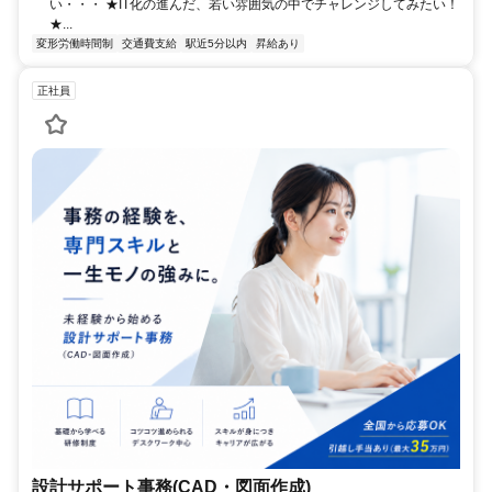
い・・・ ★IT化の進んだ、若い雰囲気の中でチャレンジしてみたい！
★...
変形労働時間制
交通費支給
駅近5分以内
昇給あり
正社員
設計サポート事務(CAD・図面作成)