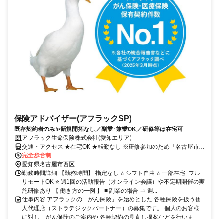
保険アドバイザー(アフラックSP)
既存契約者のみ✨新規開拓なし／副業･兼業OK／研修等は在宅可
アフラック生命保険株式会社(愛知エリア)
交通・アクセス ★在宅OK ★転勤なし ※研修参加のため「名古屋市西
区」への出社あり
完全歩合制
愛知県名古屋市西区
勤務時間詳細 【勤務時間】 指定なし ⭐ シフト自由 ⭐ 一部在宅･フル
リモートOK ⭐ 週1回の活動報告（オンライン会議）や不定期開催の実
施研修あり 【 働き方の一例 】 ■ 副業の場合 ⇒ 週...
仕事内容 アフラックの「がん保険」を始めとした 各種保険を扱う個
人代理店（ストラテジックパートナー）の募集です。 個人のお客様
に対し、がん保険のご案内や 各種契約の見直し提案などを行いま