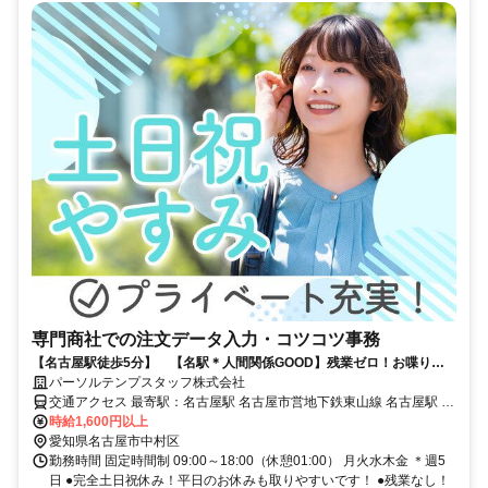
専門商社での注文データ入力・コツコツ事務
【名古屋駅徒歩5分】 【名駅＊人間関係GOOD】残業ゼロ！お喋りし
つつゆったり！事務
パーソルテンプスタッフ株式会社
交通アクセス 最寄駅：名古屋駅 名古屋市営地下鉄東山線 名古屋駅 徒
歩5分 名鉄名古屋本線 名鉄名古屋駅 徒歩6分 ※桜通線・名鉄・近鉄・
時給1,600円以上
あおなみ線からもアクセス◎
愛知県名古屋市中村区
勤務時間 固定時間制 09:00～18:00（休憩01:00） 月火水木金 ＊週5
日 ●完全土日祝休み！平日のお休みも取りやすいです！ ●残業なし！