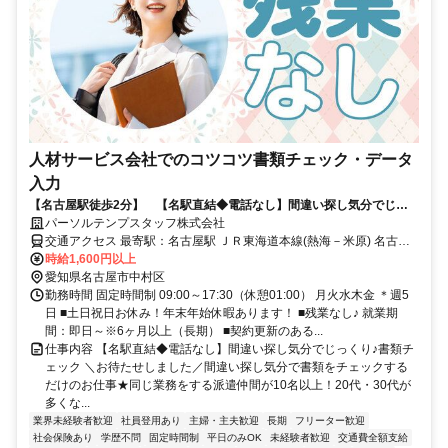
人材サービス会社でのコツコツ書類チェック・データ
入力
【名古屋駅徒歩2分】 【名駅直結◆電話なし】間違い探し気分でじっ
くり！書類チェック
パーソルテンプスタッフ株式会社
交通アクセス 最寄駅：名古屋駅 ＪＲ東海道本線(熱海－米原) 名古屋
駅 徒歩2分 名古屋市営地下鉄東山線 名古屋駅 徒歩2分 ＜名古屋駅直
時給1,600円以上
結＞桜通線・名鉄・近鉄・あおなみ線からも便利！
愛知県名古屋市中村区
勤務時間 固定時間制 09:00～17:30（休憩01:00） 月火水木金 ＊週5
日 ■土日祝日お休み！年末年始休暇あります！ ■残業なし♪ 就業期
間：即日～※6ヶ月以上（長期） ■契約更新のある...
仕事内容 【名駅直結◆電話なし】間違い探し気分でじっくり♪書類チ
ェック ＼お待たせしました／間違い探し気分で書類をチェックする
だけのお仕事★同じ業務をする派遣仲間が10名以上！20代・30代が
多くな...
業界未経験者歓迎
社員登用あり
主婦・主夫歓迎
長期
フリーター歓迎
社会保険あり
学歴不問
固定時間制
平日のみOK
未経験者歓迎
交通費全額支給