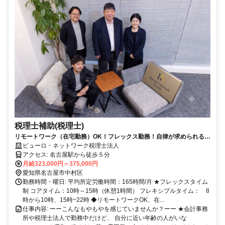
税理士補助(税理士)
リモートワーク（在宅勤務）OK！フレックス勤務！自律が求められる型
にはまらない税理士法人でチャレンジしませんか？★★中途採用・求職
ビューロ・ネットワーク税理士法人
者向けのイベント実施中★
アクセス: 名古屋駅から徒歩５分
月給323,000円～375,000円
愛知県名古屋市中村区
勤務時間・曜日: 平均所定労働時間：165時間/月 ★フレックスタイム
制 コアタイム：10時～15時（休憩1時間） フレキシブルタイム： 8
時から10時、15時~22時 ◆リモートワークOK、在...
仕事内容: ーーこんなもやもやを感じていませんか？ーー ★会計事務
所や税理士法人で勤務中だけど、 自分に近い年齢の人がいな