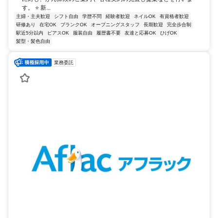
す。 ⭐ 新...
主婦・主夫歓迎
シフト自由
学歴不問
経験者歓迎
ネイルOK
有資格者歓迎
研修あり
在宅OK
ブランクOK
オープニングスタッフ
長期歓迎
完全歩合制
駅近5分以内
ピアスOK
服装自由
履歴書不要
友達と応募OK
ひげOK
髪型・髪色自由
業務委託