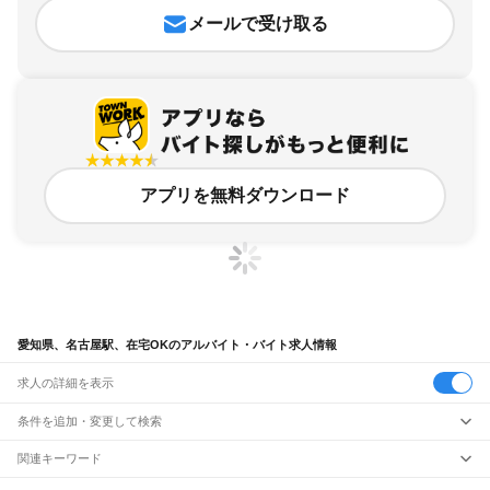
メールで受け取る
アプリを無料ダウンロード
愛知県、名古屋駅、在宅OKのアルバイト・バイト求人情報
求人の詳細を表示
条件を追加・変更して検索
市区町村を追加・変更
関連キーワード
完全在宅ワーク 全国
シール貼り 在宅
現在地周辺
ガチャガチャ
犬カフェ
愛知県