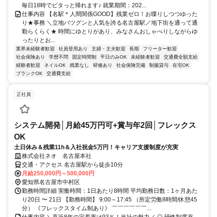
毎日18時でピタっと帰れます♪ 就業期間：202...
仕事内容 【名駅＊人間関係GOOD】残業ゼロ！お喋りしつつゆった
り★事務 ＼立地バツグンと人気を誇る名古屋駅／地下街を通って通
勤らくらく★ 時間にゆとりがあり、みなさんおしゃべりしながらゆ
ったりとお...
業界未経験者歓迎
社員登用あり
主婦・主夫歓迎
長期
フリーター歓迎
社会保険あり
学歴不問
固定時間制
平日のみOK
未経験者歓迎
交通費全額支給
経験者歓迎
ネイルOK
残業なし
研修あり
社会保険完備
制服貸与
在宅OK
ブランクOK
交通費支給
正社員
システム開発│月給45万円可+賞与年2回│フレックス
OK
土日休み＆残業11h＆入社祝金5万円！キャリア支援制度が充実
株式会社ネオ 名古屋本社
交通・アクセス 名古屋駅から徒歩10分
月給250,000円～500,000円
愛知県名古屋市中村区
勤務時間詳細 実働時間：1日あたり8時間 平均勤務日数：1ヶ月あた
り20日 〜 21日 【勤務時間】 9:00～17:45 （所定労働8時間/休憩45
分） 《フレックスタイム制あり》 ￣￣￣￣￣￣...
仕事内容 ＼直近8年の定着率は93％！当社の魅力／ ◎ 研修制度充