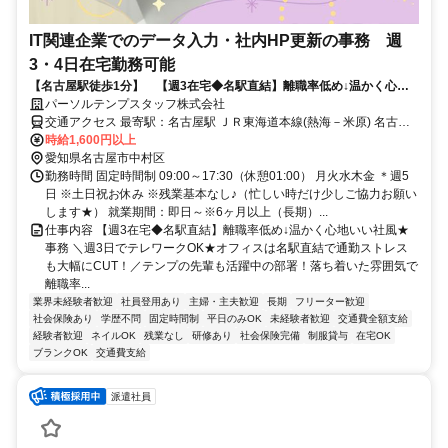
IT関連企業でのデータ入力・社内HP更新の事務 週
3・4日在宅勤務可能
【名古屋駅徒歩1分】 【週3在宅◆名駅直結】離職率低め↓温かく心地
いい社風！事務
パーソルテンプスタッフ株式会社
交通アクセス 最寄駅：名古屋駅 ＪＲ東海道本線(熱海－米原) 名古屋
駅 徒歩1分 名鉄名古屋本線 名鉄名古屋駅 徒歩4分 ＜名古屋駅直結ビ
時給1,600円以上
ル＞桜通線・名鉄・近鉄・あおなみ線も便利◎
愛知県名古屋市中村区
勤務時間 固定時間制 09:00～17:30（休憩01:00） 月火水木金 ＊週5
日 ※土日祝お休み ※残業基本なし♪（忙しい時だけ少しご協力お願い
します★） 就業期間：即日～※6ヶ月以上（長期）...
仕事内容 【週3在宅◆名駅直結】離職率低め↓温かく心地いい社風★
事務 ＼週3日でテレワークOK★オフィスは名駅直結で通勤ストレス
も大幅にCUT！／テンプの先輩も活躍中の部署！落ち着いた雰囲気で
離職率...
業界未経験者歓迎
社員登用あり
主婦・主夫歓迎
長期
フリーター歓迎
社会保険あり
学歴不問
固定時間制
平日のみOK
未経験者歓迎
交通費全額支給
経験者歓迎
ネイルOK
残業なし
研修あり
社会保険完備
制服貸与
在宅OK
ブランクOK
交通費支給
派遣社員