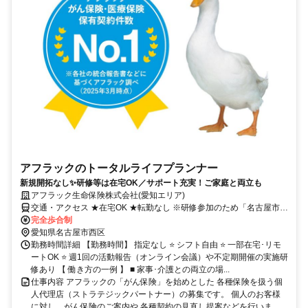
アフラックのトータルライフプランナー
新規開拓なし✨研修等は在宅OK／サポート充実！ご家庭と両立も
アフラック生命保険株式会社(愛知エリア)
交通・アクセス ★在宅OK ★転勤なし ※研修参加のため「名古屋市西
区」への出社あり
完全歩合制
愛知県名古屋市西区
勤務時間詳細 【勤務時間】 指定なし ⭐ シフト自由 ⭐ 一部在宅･リモ
ートOK ⭐ 週1回の活動報告（オンライン会議）や不定期開催の実施研
修あり 【 働き方の一例 】 ■ 家事･介護との両立の場...
仕事内容 アフラックの「がん保険」を始めとした 各種保険を扱う個
人代理店（ストラテジックパートナー）の募集です。 個人のお客様
に対し、がん保険のご案内や 各種契約の見直し提案などを行いま