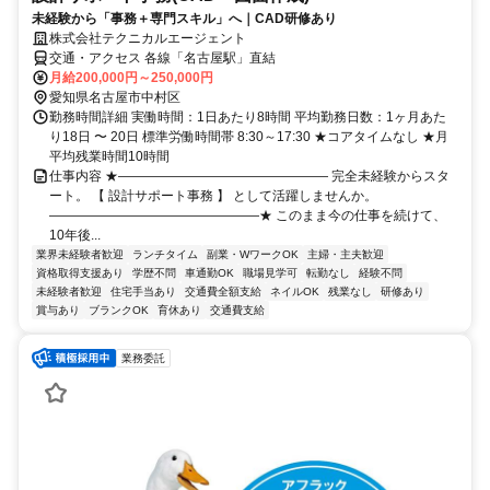
未経験から「事務＋専門スキル」へ｜CAD研修あり
株式会社テクニカルエージェント
交通・アクセス 各線「名古屋駅」直結
月給200,000円～250,000円
愛知県名古屋市中村区
勤務時間詳細 実働時間：1日あたり8時間 平均勤務日数：1ヶ月あた
り18日 〜 20日 標準労働時間帯 8:30～17:30 ★コアタイムなし ★月
平均残業時間10時間
仕事内容 ★―――――――――――――――― 完全未経験からスタ
ート。 【 設計サポート事務 】 として活躍しませんか。
――――――――――――――――★ このまま今の仕事を続けて、
10年後...
業界未経験者歓迎
ランチタイム
副業・WワークOK
主婦・主夫歓迎
資格取得支援あり
学歴不問
車通勤OK
職場見学可
転勤なし
経験不問
未経験者歓迎
住宅手当あり
交通費全額支給
ネイルOK
残業なし
研修あり
賞与あり
ブランクOK
育休あり
交通費支給
業務委託