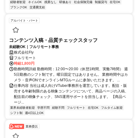
経験者歓迎
ネイルOK
残業なし
研修あり
社会保険完備
制服貸与
在宅OK
ブランクOK
交通費支給
アルバイト・パート
コンテンツ入稿・品質チェックスタッフ
未経験OK｜フルリモート事務
株式会社Fly
フルリモート
時給1,800円
勤務時間詳細 勤務時間：12:00〜20:00（休憩1時間、実働7時間） 週
5日勤務のシフト制です。曜日固定ではありません。 業務時間中はカ
メラ・音声ONでオンラインMTGルームに参加いただきます。 ...
仕事内容 当社は成人向けVTuber事務所を運営しています。配信・販
売する年齢制限のある映像コンテンツについて、商品ページの入稿、
配信前の映像チェック、SNS運用サポートを担当します。 【商品ペ
ージ...
業界未経験者歓迎
学歴不問
経験不問
フルリモート
在宅OK
フルタイム歓迎
シフト制
週4日以上OK
業務委託