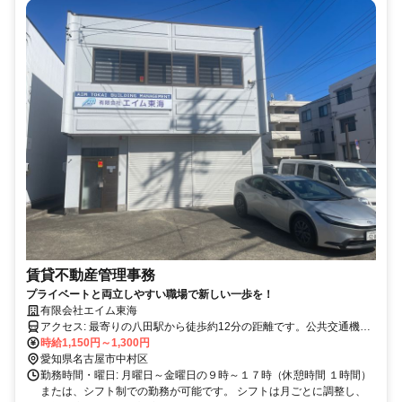
賃貸不動産管理事務
プライベートと両立しやすい職場で新しい一歩を！
有限会社エイム東海
アクセス: 最寄りの八田駅から徒歩約12分の距離です。公共交通機関
の利用が便利で、バス停も近くにあります。通勤方法としては、自家
時給1,150円～1,300円
用車(駐車場確保)・電車・バスが利用可能です。詳細なアクセス情報
愛知県名古屋市中村区
については面接時にお知らせいたします。
勤務時間・曜日: 月曜日～金曜日の９時～１７時（休憩時間 １時間）
または、シフト制での勤務が可能です。 シフトは月ごとに調整し、