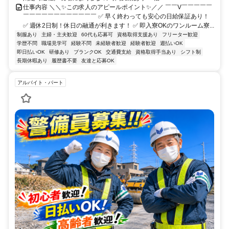
仕事内容 ＼＼✨この求人のアピールポイント✨／／ ￣￣V￣￣￣￣￣
￣￣￣￣￣￣￣￣￣￣￣￣ ✅ 早く終わっても安心の日給保証あり！
✅ 週休2日制！休日の融通が利きます！ ✅ 即入寮OKのワンルーム寮...
制服あり
主婦・主夫歓迎
60代も応募可
資格取得支援あり
フリーター歓迎
学歴不問
職場見学可
経験不問
未経験者歓迎
経験者歓迎
週払いOK
即日払いOK
研修あり
ブランクOK
交通費支給
資格取得手当あり
シフト制
長期休暇あり
履歴書不要
友達と応募OK
アルバイト・パート