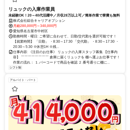
リュックの入庫作業員
未経験OK！20～40代活躍中／月収28万以上可／簡単作業で寮費も無料
株式会社綜合キャリアオプション
月給280,000円～340,000円
愛知県名古屋市中村区
勤務時間・曜日: ご希望に合わせて、日勤/交代勤を選択可能です！
【就業時間】 「日勤」 ・8:30～17:30 「交代勤」 ・8:30～17:30 ・
20:30～5:30 ※休憩1H ※残...
仕事内容: 《注目のお仕事》 リュックの入庫スタッフ募集 【仕事内
容】 ￣￣￣￣￣￣￣￣ 倉庫に届くリュックを 棚へ運ぶお仕事です！
作業の流れ： １.バーコードで商品を確認 ２.番号通りに棚に...
シフト制
アルバイト・パート