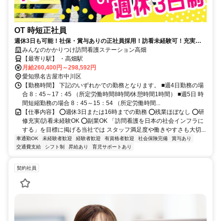
OT 時短正社員
週休3日も可能！社保・賞与ありの正社員採用！訪看未経験可！充実の
教育体制✨副業OK
みんなのかかりつけ訪問看護ステーション高畑
【最寄り駅】 ・高畑駅
月給260,400円～298,592円
愛知県名古屋市中川区
【勤務時間】 下記のいずれかでの勤務となります。 ■週4日勤務の場
合 8：45～17：45 （所定労働時間8時間/休憩時間1時間） ■週5日 時
間短縮勤務の場合 8：45～15：54 （所定労働時間...
【仕事内容】 ⭕週休3日または16時までの勤務 ⭕残業ほぼなし ⭕研
修充実/訪看未経験OK ⭕副業OK 「訪問看護を日本の社会インフラに
する」を目標に掲げる当社では スタッフ満足度や働きやすさも大切...
車通勤OK
未経験者歓迎
経験者歓迎
有資格者歓迎
社会保険完備
賞与あり
交通費支給
シフト制
昇給あり
育児サポートあり
契約社員