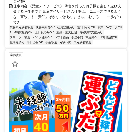
さいね♪
仕事内容 《児童デイサービス》 障害を持ったお子様と楽しく遊び支
援するお仕事です 児童デイサービスの仕事は、 ニュースで見るよう
な「事故」や「責任」ばかりではありません。 むしろ―― 一歩ずつ
でき...
業界未経験者歓迎
扶養内勤務OK
社員登用あり
週1日からOK
副業・WワークOK
1日4時間以内OK
土日祝のみOK
主婦・主夫歓迎
資格取得支援あり
フリーター歓迎
バイク通勤OK
シフト自由
学歴不問
車通勤OK
即日勤務OK
職場見学可
平日のみOK
学生歓迎
経験不問
未経験者歓迎
業務委託