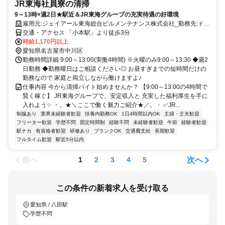
JR東海社員寮の清掃
9～13時×週2日★駅近＆JR東海グループの充実待遇の好環境
雇用元:ジェイアール東海総合ビルメンテナンス株式会社_勤務先:ドミ
トリー烏森
交通・アクセス 「小本駅」より徒歩3分
時給1,170円以上
愛知県名古屋市中川区
勤務時間詳細 9:00～13:00(実働4時間) ※火曜のみ9:00～13:30 ◆週2
日勤務 ◆勤務曜日はご相談ください◎ お昼すぎまでの短時間だけの
勤務なので 家庭と両立しながら働けますよ♪
仕事内容 今から清掃バイト始めませんか？ 【9:00～13:00の4時間で
賢く稼ぐ】 JR東海グループで、安定収入と 充実した福利厚生を手に
入れよう✨ ・。★＼ここで働く魅力ご紹介★／。・ ✅JR...
制服あり
業界未経験者歓迎
扶養内勤務OK
1日4時間以内OK
主婦・主夫歓迎
フリーター歓迎
学歴不問
固定時間制
経験不問
未経験者歓迎
午前
経験者歓迎
駅ナカ
有資格者歓迎
研修あり
ブランクOK
交通費支給
長期歓迎
フルタイム歓迎
駅近5分以内
前へ
次へ
1
2
3
4
5
この条件の新着求人を受け取る
愛知県 / 八田駅
学歴不問