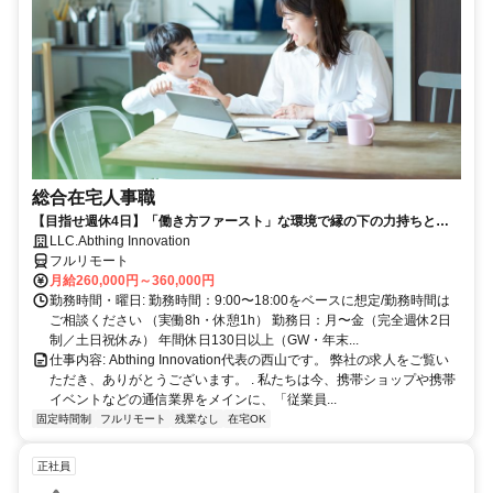
総合在宅人事職
【目指せ週休4日】「働き方ファースト」な環境で縁の下の力持ちとし
て活躍する人事ポジション｜20代30代活躍中
LLC.Abthing Innovation
フルリモート
月給260,000円～360,000円
勤務時間・曜日: 勤務時間：9:00〜18:00をベースに想定/勤務時間は
ご相談ください （実働8h・休憩1h） 勤務日：月〜金（完全週休2日
制／土日祝休み） 年間休日130日以上（GW・年末...
仕事内容: Abthing Innovation代表の西山です。 弊社の求人をご覧い
ただき、ありがとうございます。 . 私たちは今、携帯ショップや携帯
イベントなどの通信業界をメインに、「従業員...
固定時間制
フルリモート
残業なし
在宅OK
正社員