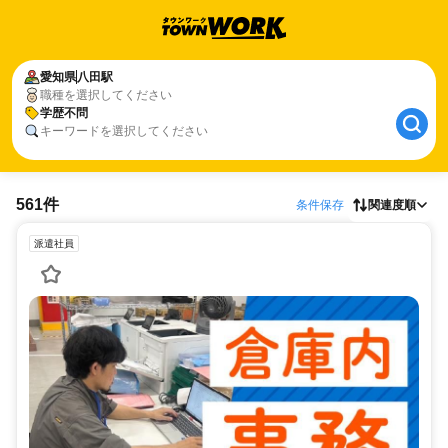
愛知県
八田駅
職種を選択してください
学歴不問
キーワードを選択してください
561件
条件保存
関連度順
派遣社員