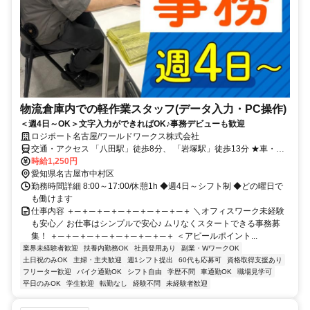
物流倉庫内での軽作業スタッフ(データ入力・PC操作)
＜週4日～OK＞文字入力ができればOK♪事務デビューも歓迎
ロジポート名古屋/ワールドワークス株式会社
交通・アクセス 「八田駅」徒歩8分、 「岩塚駅」徒歩13分 ★車・バ
イク通勤OK
時給1,250円
愛知県名古屋市中村区
勤務時間詳細 8:00～17:00/休憩1h ◆週4日～シフト制 ◆どの曜日で
も働けます
仕事内容 ＋─＋─＋─＋─＋─＋─＋─＋─＋ ＼オフィスワーク未経験
も安心／ お仕事はシンプルで安心♪ ムリなくスタートできる事務募
集！ ＋─＋─＋─＋─＋─＋─＋─＋─＋ ＜アピールポイント...
業界未経験者歓迎
扶養内勤務OK
社員登用あり
副業・WワークOK
土日祝のみOK
主婦・主夫歓迎
週1シフト提出
60代も応募可
資格取得支援あり
フリーター歓迎
バイク通勤OK
シフト自由
学歴不問
車通勤OK
職場見学可
平日のみOK
学生歓迎
転勤なし
経験不問
未経験者歓迎