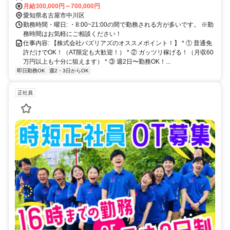
屋市中川区柳田町2丁目27 * 配送エリア： 愛知県名古屋市内など（※
月給300,000円～700,000円
エリアの詳細は幅広く柔軟にご相談に乗ります！） 【最寄駅・交通
愛知県名古屋市中川区
手段】 * 最寄駅： 近鉄名古屋線「烏森駅」・あおなみ線「小本駅」よ
勤務時間・曜日: ・8:00~21:00の間で勤務される方が多いです。 ※勤
り徒歩約10分（車で約3分） ※地下鉄東山線「岩塚駅」やJR・地下
務時間はお気軽にご相談ください！
鉄「八田駅」からも車で5分程度とアクセス抜群です！ * 交通手段：
仕事内容: 【株式会社バズリアズのオススメポイント！】 * ① 普通免
マイカー通勤OK・バイク通勤OK・自転車通勤OK！ （駐車場・駐輪
許だけでOK！（AT限定も大歓迎！） * ② ガッツリ稼げる！（月収60
場を完備しています！）
万円以上も十分に狙えます） * ③ 週2日〜勤務OK！...
即日勤務OK
週2・3日からOK
正社員