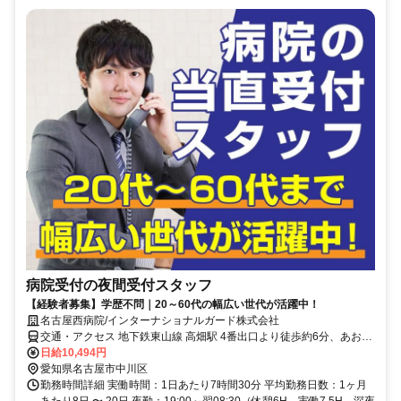
病院受付の夜間受付スタッフ
【経験者募集】学歴不問｜20～60代の幅広い世代が活躍中！
名古屋西病院/インターナショナルガード株式会社
交通・アクセス 地下鉄東山線 高畑駅 4番出口より徒歩約6分、あおな
み線 荒子駅より徒歩約3分
日給10,494円
愛知県名古屋市中川区
勤務時間詳細 実働時間：1日あたり7時間30分 平均勤務日数：1ヶ月