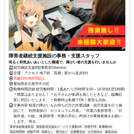
障害者継続支援施設の事務・支援スタッフ
明るく和気あいあいとした職場で、障がい者の支援を行いませんか
就労継続支援B型事業所Oneness
交通・アクセス 地下鉄「高畑」駅から徒歩8分
月給220,000円以上
愛知県名古屋市中川区
勤務時間詳細 総労働時間：1週あたり35時間 9:00～16:00(休憩1時間)
＊残業はありません！ ＊お子さんが体調を崩したときなど、臨機応
変に対応いたします。 ＊勤務時は私服でOK！髪型も自由...
仕事内容 軽度の障がいをお持ちの方の作業訓練・就労支援を行う施
設にて、 利用者様の「カリキュラム作成」「作業の進捗管理」「日
報作成」の他、 体調管理・作業の手伝い声掛けや事務業務をお願い
します。 明る...
業界未経験者歓迎
資格取得支援あり
バイク通勤OK
学歴不問
車通勤OK
固定時間制
経験不問
残業なし
賞与あり
交通費支給
土日祝休み
服装自由