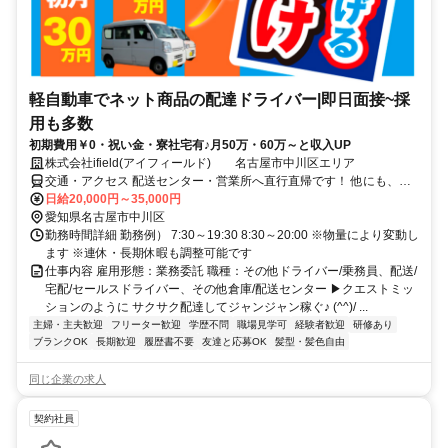
軽自動車でネット商品の配達ドライバー|即日面接~採
用も多数
初期費用￥0・祝い金・寮社宅有♪月50万・60万～と収入UP
株式会社ifield(アイフィールド) 名古屋市中川区エリア
交通・アクセス 配送センター・営業所へ直行直帰です！ 他にも、港
区、緑区、中区など 勤務地はたくさんあるので、 ぜひご相談くださ
日給20,000円～35,000円
い！
愛知県名古屋市中川区
勤務時間詳細 勤務例） 7:30～19:30 8:30～20:00 ※物量により変動し
ます ※連休・長期休暇も調整可能です
仕事内容 雇用形態：業務委託 職種：その他ドライバー/乗務員、配送/
宅配/セールスドライバー、その他倉庫/配送センター ▶クエストミッ
ションのように サクサク配達してジャンジャン稼ぐ♪ (^^)/ ...
主婦・主夫歓迎
フリーター歓迎
学歴不問
職場見学可
経験者歓迎
研修あり
ブランクOK
長期歓迎
履歴書不要
友達と応募OK
髪型・髪色自由
同じ企業の求人
契約社員