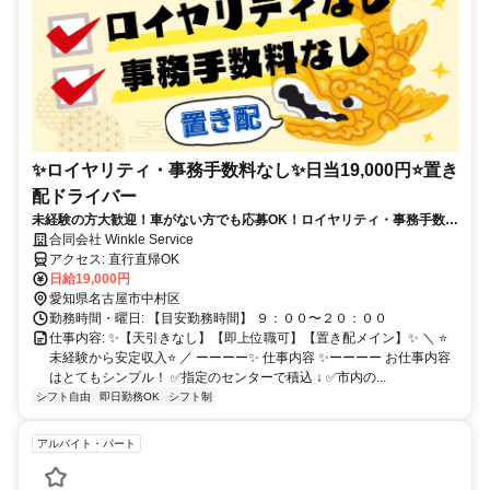
✨ロイヤリティ・事務手数料なし✨日当19,000円⭐️置き
配ドライバー
未経験の方大歓迎！車がない方でも応募OK！ロイヤリティ・事務手数料
なしで固定保証１9,０００円✨確定申告代は会社負担♪⭐年齢性別職歴学
合同会社 Winkle Service
歴不問⭐履歴書不要で手ぶらスタートOK！！
アクセス: 直行直帰OK
日給19,000円
愛知県名古屋市中村区
勤務時間・曜日: 【目安勤務時間】 ９：００〜２０：００
仕事内容: ✨【天引きなし】【即上位職可】【置き配メイン】✨ ＼ ⭐
未経験から安定収入⭐ ／ ーーーー✨ 仕事内容 ✨ーーーー お仕事内容
はとてもシンプル！ ✅指定のセンターで積込 ↓ ✅市内の...
シフト自由
即日勤務OK
シフト制
アルバイト・パート