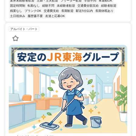
業界未経験者歓迎
主婦・主夫歓迎
フリーター歓迎
学歴不問
車通勤OK
固定時間制
転勤なし
経験不問
未経験者歓迎
交通費全額支給
経験者歓迎
残業なし
ブランクOK
交通費支給
長期歓迎
駅近5分以内
長期休暇あり
土日祝休み
履歴書不要
友達と応募OK
アルバイト・パート