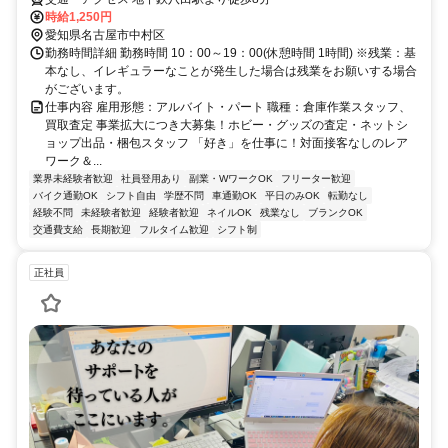
時給1,250円
愛知県名古屋市中村区
勤務時間詳細 勤務時間 10：00～19：00(休憩時間 1時間) ※残業：基
本なし、イレギュラーなことが発生した場合は残業をお願いする場合
がございます。
仕事内容 雇用形態：アルバイト・パート 職種：倉庫作業スタッフ、
買取査定 事業拡大につき大募集！ホビー・グッズの査定・ネットシ
ョップ出品・梱包スタッフ 「好き」を仕事に！対面接客なしのレア
ワーク＆...
業界未経験者歓迎
社員登用あり
副業・WワークOK
フリーター歓迎
バイク通勤OK
シフト自由
学歴不問
車通勤OK
平日のみOK
転勤なし
経験不問
未経験者歓迎
経験者歓迎
ネイルOK
残業なし
ブランクOK
交通費支給
長期歓迎
フルタイム歓迎
シフト制
正社員