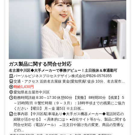
ガス製品に関する問合せ対応
名古屋中川区◆大手メーカーで事務デビュー！土日祝休＆車通勤可
パーソルビジネスプロセスデザイン株式会社/PB26-0576355
交通・アクセス 近鉄名古屋線 黄金(愛知県)駅 徒歩 10分、名古屋市営
地下鉄名城線 金山(愛知県)駅 民間バス 18分
時給1,430円
愛知県名古屋市中川区
勤務時間詳細 8:30～17:30 休憩60分 【実働】 8時間00分 【残業】 5
～15時間/月 ※繁忙時期（９～３月）：18時半頃までの残業にご協力
ください 【曜日】 月～金 週5日 ※土日祝...
仕事内容 【中川区/駐車場あり◆大手ガス機器メーカー◆電話対応の
経験が活かせる】 ＜具体的には＞ ●自社サイト等から、製品に関する
問合せ対応（電話/メール） →注文日や届け先の変更、商品の型番な
どの...