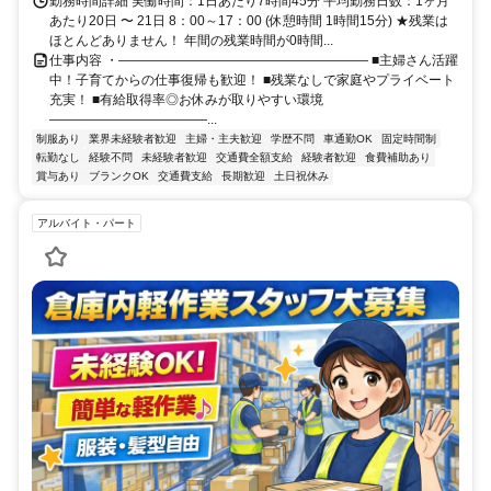
勤務時間詳細 実働時間：1日あたり7時間45分 平均勤務日数：1ヶ月
あたり20日 〜 21日 8：00～17：00 (休憩時間 1時間15分) ★残業は
ほとんどありません！ 年間の残業時間が0時間...
仕事内容 ・――――――――――――――――――― ■主婦さん活躍
中！子育てからの仕事復帰も歓迎！ ■残業なしで家庭やプライベート
充実！ ■有給取得率◎お休みが取りやすい環境
――――――――――――...
制服あり
業界未経験者歓迎
主婦・主夫歓迎
学歴不問
車通勤OK
固定時間制
転勤なし
経験不問
未経験者歓迎
交通費全額支給
経験者歓迎
食費補助あり
賞与あり
ブランクOK
交通費支給
長期歓迎
土日祝休み
アルバイト・パート