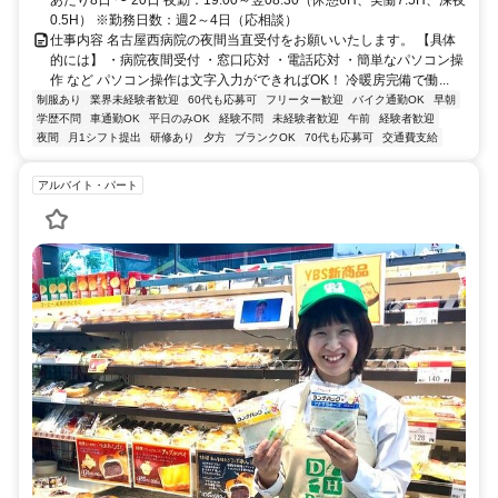
あたり8日 〜 20日 夜勤：19:00～翌08:30（休憩6H、実働7.5H、深夜
0.5H） ※勤務日数：週2～4日（応相談）
仕事内容 名古屋西病院の夜間当直受付をお願いいたします。 【具体
的には】 ・病院夜間受付 ・窓口応対 ・電話応対 ・簡単なパソコン操
作 など パソコン操作は文字入力ができればOK！ 冷暖房完備で働...
制服あり
業界未経験者歓迎
60代も応募可
フリーター歓迎
バイク通勤OK
早朝
学歴不問
車通勤OK
平日のみOK
経験不問
未経験者歓迎
午前
経験者歓迎
夜間
月1シフト提出
研修あり
夕方
ブランクOK
70代も応募可
交通費支給
アルバイト・パート