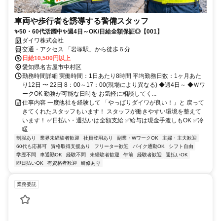
車両や歩行者を誘導する警備スタッフ
✨50・60代活躍中✨週4日～OK/日給全額保証◎【001】
ダイワ株式会社
交通・アクセス 「岩塚駅」から徒歩６分
日給10,500円以上
愛知県名古屋市中村区
勤務時間詳細 実働時間：1日あたり8時間 平均勤務日数：1ヶ月あた
り12日 〜 22日 8：00～17：00(現場により異なる) ◆週4日～ ◆Ｗワ
ークOK 勤務が可能な日時を お気軽に相談してく...
仕事内容 一度他社を経験して 「やっぱりダイワが良い！」と 戻って
きてくれたスタッフもいます！ スタッフが働きやすい環境を整えて
います！ ✅日払い・週払いは全額支給 ✅給与は現金手渡しもOK ✅冷
暖...
制服あり
業界未経験者歓迎
社員登用あり
副業・WワークOK
主婦・主夫歓迎
60代も応募可
資格取得支援あり
フリーター歓迎
バイク通勤OK
シフト自由
学歴不問
車通勤OK
経験不問
未経験者歓迎
午前
経験者歓迎
週払いOK
即日払いOK
有資格者歓迎
研修あり
業務委託