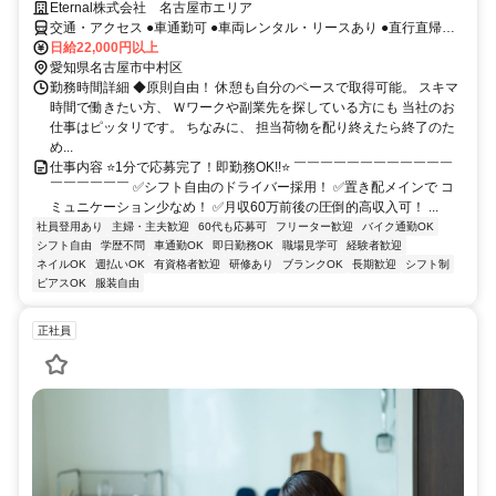
Eternal株式会社 名古屋市エリア
交通・アクセス ●車通勤可 ●車両レンタル・リースあり ●直行直帰可
能 ●最寄り駅：八田駅・近鉄八田駅
日給22,000円以上
愛知県名古屋市中村区
勤務時間詳細 ◆原則自由！ 休憩も自分のペースで取得可能。 スキマ
時間で働きたい方、 Ｗワークや副業先を探している方にも 当社のお
仕事はピッタリです。 ちなみに、 担当荷物を配り終えたら終了のた
め...
仕事内容 ⭐1分で応募完了！即勤務OK!!⭐ ￣￣￣￣￣￣￣￣￣￣￣￣
￣￣￣￣￣￣ ✅シフト自由のドライバー採用！ ✅置き配メインで コ
ミュニケーション少なめ！ ✅月収60万前後の圧倒的高収入可！ ...
社員登用あり
主婦・主夫歓迎
60代も応募可
フリーター歓迎
バイク通勤OK
シフト自由
学歴不問
車通勤OK
即日勤務OK
職場見学可
経験者歓迎
ネイルOK
週払いOK
有資格者歓迎
研修あり
ブランクOK
長期歓迎
シフト制
ピアスOK
服装自由
正社員