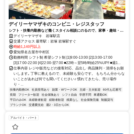
デイリーヤマザキのコンビニ・レジスタッフ
シフト・扶養内勤務など働くスタイル相談にのるので、家事・趣味・学
校などプライベートと両立できます！
デイリーヤマザキ 岩塚駅店
交通アクセス 最寄駅：岩塚 岩塚駅すぐ
時給1,140円以上
愛知県名古屋市中村区
勤務時間 シフト制 希望シフト制 [1]9:00-13:00 [2]13:00-17:00
[3]17:00-22:00 [4]22:00-翌7:00 ■22時～翌5時/時給25%UP!! ■週1...
仕事内容 レジや販売などの接客対応、品出し･商品陳列・清掃をお願
いします｡ 丁寧に教えるので、未経験も安心です。 もちろん分からな
いことがあれば何でも聞いてください♪ 慣れてきたら、売り場作
り・...
扶養内勤務OK
社員登用あり
副業・WワークOK
主婦・主夫歓迎
60代も応募可
長期
フリーター歓迎
社会保険あり
シフト自由
学歴不問
車通勤OK
平日のみOK
未経験者歓迎
経験者歓迎
残業なし
社会保険完備
制服貸与
ブランクOK
交通費支給
週2・3日からOK
アルバイト・パート