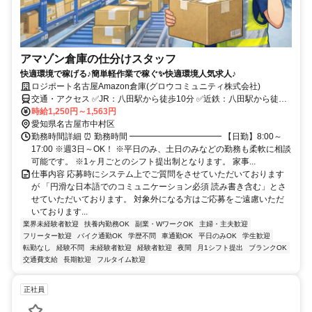
アマゾン倉庫の仕分けスタッフ
快適環境で稼げる♪簡単軽作業で稼ぐ✨️快適環境人気求人♪
ロジポート名古屋Amazon倉庫(グロウコミュニティ株式会社)
交通・アクセス ✅JR：八田駅から徒歩10分 ✅近鉄：八田駅から徒歩
10分 ✅地下鉄東山線：八田駅から徒歩10分
時給1,250円～1,563円
愛知県名古屋市中村区
勤務時間詳細 ⏰ 勤務時間 ━━━━━━━━━━━ 【日勤】8:00～
17:00 ※週3日～OK！ ※平日のみ、土日のみなどの勤務も柔軟に相談
可能です。 ※1ヶ月ごとのシフト提出制となります。 家事...
仕事内容 応募時にシステム上でご質問をさせていただいております
が 「円滑な日本語でのコミュニケーション必須 読み書き含む」とさ
せていただいております。 対象外になる方はご応募をご遠慮いただ
いております...
業界未経験者歓迎
扶養内勤務OK
副業・WワークOK
主婦・主夫歓迎
フリーター歓迎
バイク通勤OK
学歴不問
車通勤OK
平日のみOK
学生歓迎
転勤なし
経験不問
未経験者歓迎
経験者歓迎
夜間
月1シフト提出
ブランクOK
交通費支給
長期歓迎
フルタイム歓迎
正社員