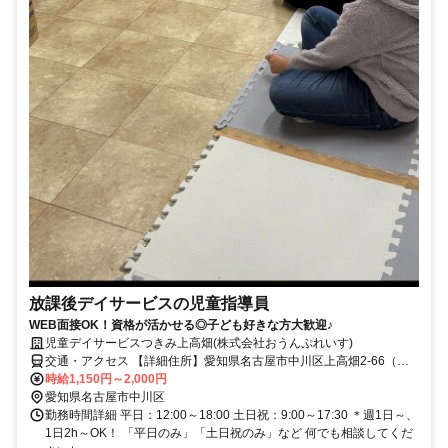
放課後デイサービスの児童指導員
WEB面接OK！資格が活かせる◎子ども好きな方大歓迎♪
児童デイサービスつきみ上高畑(株式会社おうんぷれいす)
交通・アクセス 【詳細住所】愛知県名古屋市中川区上高畑2-66（八
田駅から徒歩3分※車通勤OK）
時給1,150円～2,000円
愛知県名古屋市中川区
勤務時間詳細 平日：12:00～18:00 土日祝：9:00～17:30 ＊週1日～、
1日2h～OK！ 「平日のみ」「土日祝のみ」など 何でも相談してくだ