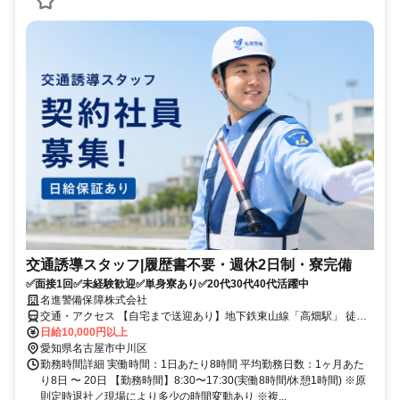
交通誘導スタッフ|履歴書不要・週休2日制・寮完備
✅面接1回✅未経験歓迎✅単身寮あり✅20代30代40代活躍中
名進警備保障株式会社
交通・アクセス 【自宅まで送迎あり】地下鉄東山線「高畑駅」 徒歩
11分
日給10,000円以上
愛知県名古屋市中川区
勤務時間詳細 実働時間：1日あたり8時間 平均勤務日数：1ヶ月あた
り8日 〜 20日 【勤務時間】8:30〜17:30(実働8時間/休憩1時間) ※原
則定時退社／現場により多少の時間変動あり ※複...