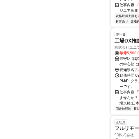
仕事内容 _/_
ジニア募集
資格取得支援あ
育休あり
交通
正社員
工場DX推
株式会社ユニ
年俸5,500,
最寄駅 栄駅 交通アクセス 「栄駅」明治安田生命ビル出入口1より徒歩1分 ※名
の中心部に
愛知県名古
勤務時間 09
PM/PL
ーです。
仕事内容 
ませんか？
場規模(日本市
固定時間制
長
正社員
フルリモ
90株式会社