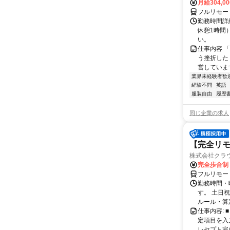
月給304,0
フルリモー
勤務時間詳
休憩1時間
い。
仕事内容 
う挫折したく
営しています
業界未経験者歓
経験不問
英語
服装自由
履歴
同じ企業の求人
【完全リモ
株式会社クラ
完全歩合制
フルリモー
勤務時間・
す。 土日
ルール・算
仕事内容:
定項目を入
レセプト完