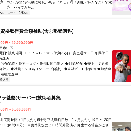
 ✋「声だけの配信活動に興味があるけど…」 ✋「趣味・好きなことで稼
」 ✋「やってみた...
フルリモート
在宅OK
資格取得費全額補助(含む塾受講料)
組
000円～10,000,000円
屋市中区
日: 就業時間 8：15～17：30（休憩75分） 完全週休２日 年間休日
日祝休み
 ＜脱作業着・脱アナログ・脱長時間労働＞ ◆創業80年 ◆売上１７５億
合計） ◆社員１２０名（グループ合計） ◆自社ビル19棟保有 ◆無借金
積極推進中 ...
給あり
フラ基盤(サーバー)技術者募集
子
000円～6,500,000円
ト
 実働時間：1日あたり8時間 平均勤務日数：1ヶ月あたり19日 〜 20日
18:00（休憩60分） ※案件状況により時間外勤務が 発生する場合がござ