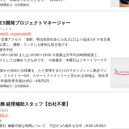
期休暇あり
土日祝休み
ES開発プロジェクトマネージャー
フェイス
000円～9,000,000円
古屋
位置し、通勤・ランチにも便利な好立地です。
屋市中区
:00〜18:00 または 10:00〜19:00 ※残業は月平均10時間程度と、
クラスとしては極めて少なめです。 ※毎週水・木曜日はリモートワークデ
「誰かが決めた仕様書を、ただ管理するだけのマネジメントに飽きてい
」 ファクトリーDX、スマートファクトリーと言われる領域は、現在市
場/世界市場)が約2～4兆円/25...
期休暇あり
土日祝休み
務 経理補助スタッフ【出社不要】
式会社
2円以上
ト
日: 稼働可能な時間について、下記3つの条件を日中（9:00-19:00の