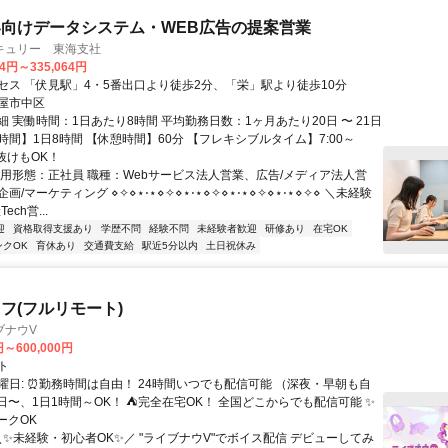
向けデータシステム・WEB広告の提案営業
キュリー 東海支社
34円～335,064円
セス 「伏見駅」4・5番出口より徒歩2分、「栄」駅より徒歩10分
屋市中区
 実働時間：1日あたり8時間 平均勤務日数：1ヶ月あたり20日 〜 21日
間】1日8時間 【休憩時間】60分 【フレキシブルタイム】7:00～
中抜けもOK！
雇用形態：正社員 職種：Webサービス法人営業、広告/メディア法人営
画/マーケティング ⋄✧⋄⋆⋅⋆⋄✧⋄⋆⋅⋆⋄✧⋄⋆⋅⋆⋄✧⋄⋆⋅⋆⋄✧⋄ ＼未経験
ech営...
迎
資格取得支援あり
学歴不問
経験不問
未経験者歓迎
研修あり
在宅OK
ンクOK
育休あり
交通費支給
駅近5分以内
土日祝休み
フ(フルリモート)
ブナウV
円～600,000円
ト
曜日: ⏰勤務時間は自由！ 24時間いつでも配信可能 （深夜・早朝も自
日〜、1日1時間～OK！ ⛺完全在宅OK！ 全国どこからでも配信可能 ✨
ークOK
＼✨未経験・初心者OK✨／ "ライブナウV"でボイス配信 デビューしてみ