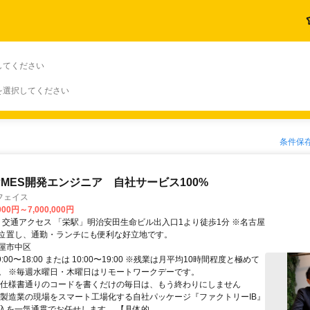
してください
を選択してください
条件保
MES開発エンジニア 自社サービス100%
フェイス
000円～7,000,000円
古屋
位置し、通勤・ランチにも便利な好立地です。
屋市中区
:00〜18:00 または 10:00〜19:00 ※残業は月平均10時間程度と極めて
。 ※毎週水曜日・木曜日はリモートワークデーです。
「仕様書通りのコードを書くだけの毎日は、もう終わりにしません
手製造業の現場をスマート工場化する自社パッケージ『ファクトリーIB』
入を一気通貫でお任せします。 【具体的...