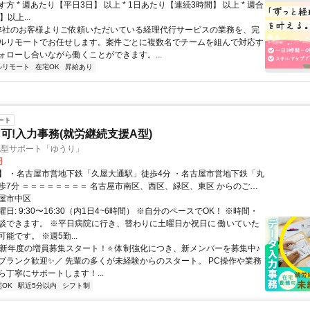
方 * 週あたり【平日3日】 以上 * 1日あたり【連続3時間】 以上 * 週合
以上...
 弊社のお客様よりご依頼いただいている経理代行サービスの業務を、完
ルリモートでお任せします。案件ごとに複数名でチームを組んで対応す
ォローし合いながら働くことができます。...
ルリモート
在宅OK
昇給あり
ート
可!入力事務(就労継続支援A型)
A型サポート「ゆうり」
円
】 ・名古屋市営地下鉄「久屋大通駅」徒歩4分 ・名古屋市営地下鉄「丸
区、緑区、東区 からのご応
しております！ ＝＝＝＝＝＝＝＝
屋市中区
日: 9:30〜16:30（内1日4~6時間） ※自分のペースでOK！ ※時間・
談できます。 ※平日病院に行き、替わりに土曜日か祝日に 働いていた
能です。 ※週5勤...
 ⭐新年度の増員募集スタート！⭐ 体制強化につき、新メンバーを募集中♪
ブランク歓迎✨／ 先輩の多くが未経験からのスタート。 PC操作や業務
ら丁寧にサポートします！...
宅OK
駅近5分以内
シフト制