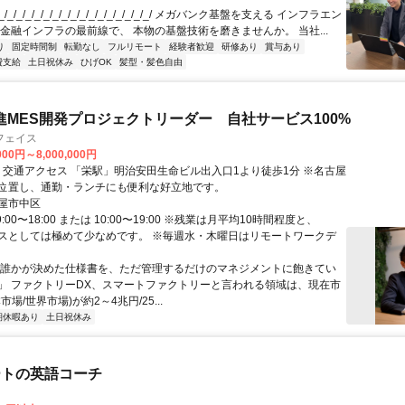
/_/_/_/_/_/_/_/_/_/_/_/_/_/_/_/_/ メガバンク基盤を支える インフラエン
 金融インフラの最前線で、 本物の基盤技術を磨きませんか。 当社...
り
固定時間制
転勤なし
フルリモート
経験者歓迎
研修あり
賞与あり
費支給
土日祝休み
ひげOK
髪型・髪色自由
進MES開発プロジェクトリーダー 自社サービス100%
フェイス
000円～8,000,000円
古屋
位置し、通勤・ランチにも便利な好立地です。
屋市中区
:00〜18:00 または 10:00〜19:00 ※残業は月平均10時間程度と、
クラスとしては極めて少なめです。 ※毎週水・木曜日はリモートワークデ
「誰かが決めた仕様書を、ただ管理するだけのマネジメントに飽きてい
」 ファクトリーDX、スマートファクトリーと言われる領域は、現在市
場/世界市場)が約2～4兆円/25...
期休暇あり
土日祝休み
ートの英語コーチ