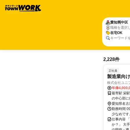
愛知県
中区
職種を選択
在宅OK
キーワード
2,228件
正社員
製造業向け
株式会社ユニ
年俸4,000,
最寄駅 栄駅 交通アクセス 「栄駅」明治安田生命ビル出入口1より徒歩1分 ※名
の中心部に
愛知県名古
勤務時間 09
少なめです
仕事内容 
か？」 大
の開発・導