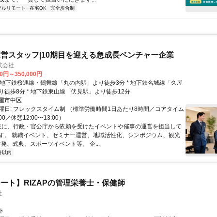
フルリモート
在宅OK
完全歩合制
営スタッフ|10期目を迎える急成長ベンチャー企業
式会社
00円～350,000円
り徒歩8分 * 地下鉄東山線「伏見駅」より徒歩12分
屋市中区
曜日: フレックスタイム制 （標準労働時間1日あたり8時間／コアタイム
:00／休憩12:00〜13:00）
 主に、行政・官公庁から依頼を受けたイベントや催事の運営を担当して
す。 就職イベント、セミナー運営、地域活性化、シンポジウム、観光
発、式典、スポーツイベント等。 企...
分以内
ート】RIZAPの管理栄養士・保健師
社
ト