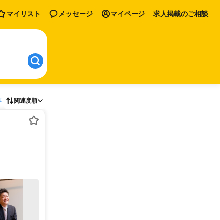
マイリスト
メッセージ
マイページ
求人掲載のご相談
存
関連度順