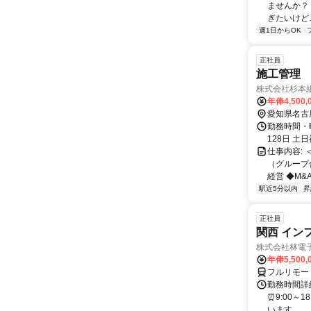
ませんか？
ぎたいけど…
週1日からOK
正社員
施工管理 
株式会社杉本
年俸4,500,
愛知県名古
勤務時間・曜
128日 土
仕事内容:
（グループ
経営 ◆M&A
駅近5分以内
昇
正社員
関西 イン
株式会社林電
年俸5,500,
フルリモー
勤務時間詳細
⏰9:00～
います。