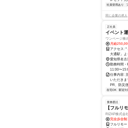
社員登用あり
同じ企業の求人
正社員
イベント運
ワンページ株
月給250,0
アクセス: * 地下鉄桜通線・鶴舞線「丸の内駅」より徒歩3分 * 地下鉄名城線「久屋
大通駅」よ
愛知県名古
勤務時間・
11:00〜15
仕事内容:
いただきま
PR、防災啓
在宅OK
駅近5
業務委託
【フルリモ
RIZAP株式会
完全歩合制
フルリモー