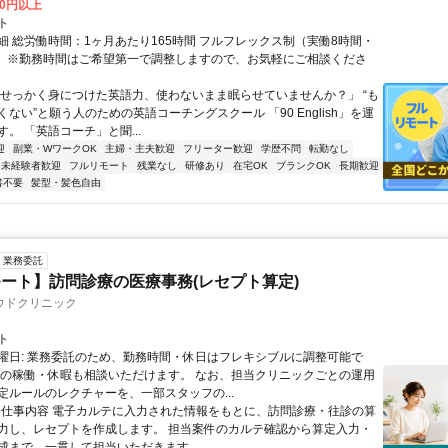
00円以上
ト
細 総労働時間：1ヶ月あたり165時間 フルフレックス制（実働8時間・
） ※勤務時間はご希望第一で調整しますので、お気軽にご相談くださ
「せっかく身につけた英語力、使わないまま眠らせていませんか？」 “も
ない”と願う人のための英語コーチングスクール 「90 English」を運
。 「英語コーチ」と聞...
迎
副業・WワークOK
主婦・主夫歓迎
フリーター歓迎
学歴不問
転勤なし
未経験者歓迎
フルリモート
残業なし
研修あり
在宅OK
ブランクOK
長期歓迎
書不要
髪型・髪色自由
業務委託
ート】訪問診療の医療事務(レセプト算定)
ウドクリニック
ト
曜日: 業務委託のため、勤務時間・休日はフレキシブルに調整可能で
祝の稼働・休暇も相談いただけます。 なお、担当クリニックごとの運用
定ルールのレクチャーを、一部スタッフの...
 ■ 仕事内容 電子カルテに入力された情報をもとに、訪問診療・往診の算
力し、レセプトを作成します。 担当案件のカルテ確認から算定入力・
成まで、一貫して担当いただきます...