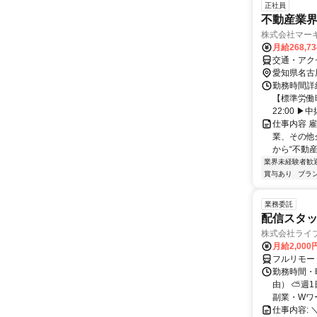
正社員
不動産業界
株式会社マー
月給268,7
交通・アク
愛知県名古
勤務時間詳細
【標準労働時
22:00 ▶
仕事内容 
業、その他企
から“不動産T
業界未経験者歓
賞与あり
ブラ
業務委託
配信スタッ
株式会社ライ
月給2,000
フルリモー
勤務時間・
由） ⛅週1
副業・Wワ
仕事内容: 