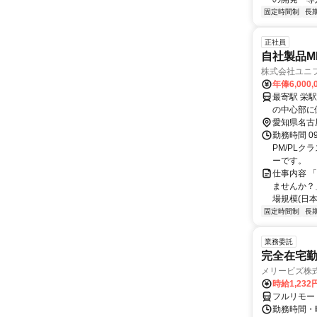
固定時間制
長
正社員
自社製品M
株式会社ユニ
年俸6,000,
最寄駅 栄駅 交通アクセス 「栄駅」明治安田生命ビル出入口1より徒歩1分 ※名
の中心部に
愛知県名古
勤務時間 09
PM/PL
ーです。
仕事内容 
ませんか？
場規模(日本市
固定時間制
長
業務委託
完全在宅勤
メリービズ株
時給1,23
フルリモー
勤務時間・曜