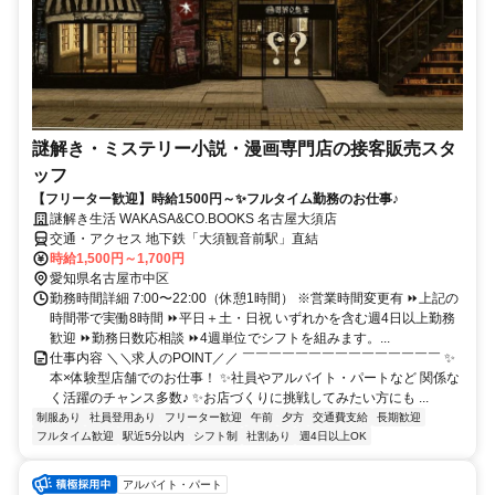
謎解き・ミステリー小説・漫画専門店の接客販売スタ
ッフ
【フリーター歓迎】時給1500円～✨フルタイム勤務のお仕事♪
謎解き生活 WAKASA&CO.BOOKS 名古屋大須店
交通・アクセス 地下鉄「大須観音前駅」直結
時給1,500円～1,700円
愛知県名古屋市中区
勤務時間詳細 7:00〜22:00（休憩1時間） ※営業時間変更有 ⏩上記の
時間帯で実働8時間 ⏩平日＋土・日祝 いずれかを含む週4日以上勤務
歓迎 ⏩勤務日数応相談 ⏩4週単位でシフトを組みます。...
仕事内容 ＼＼求人のPOINT／／ ￣￣￣￣￣￣￣￣￣￣￣￣￣￣￣ ✨
本×体験型店舗でのお仕事！ ✨社員やアルバイト・パートなど 関係な
く活躍のチャンス多数♪ ✨お店づくりに挑戦してみたい方にも ...
制服あり
社員登用あり
フリーター歓迎
午前
夕方
交通費支給
長期歓迎
フルタイム歓迎
駅近5分以内
シフト制
社割あり
週4日以上OK
アルバイト・パート