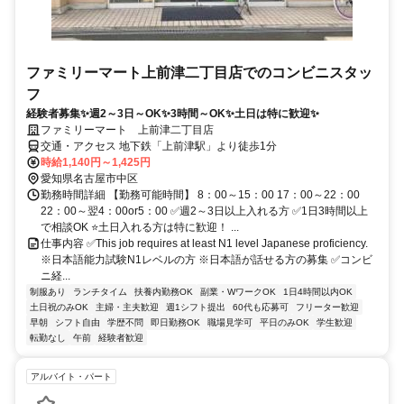
ファミリーマート上前津二丁目店でのコンビニスタッ
フ
経験者募集✨週2～3日～OK✨3時間～OK✨土日は特に歓迎✨
ファミリーマート 上前津二丁目店
交通・アクセス 地下鉄「上前津駅」より徒歩1分
時給1,140円～1,425円
愛知県名古屋市中区
勤務時間詳細 【勤務可能時間】 8：00～15：00 17：00～22：00
22：00～翌4：00or5：00 ✅週2～3日以上入れる方 ✅1日3時間以上
で相談OK ⭐土日入れる方は特に歓迎！ ...
仕事内容 ✅This job requires at least N1 level Japanese proficiency.
※日本語能力試験N1レベルの方 ※日本語が話せる方の募集 ✅コンビ
ニ経...
制服あり
ランチタイム
扶養内勤務OK
副業・WワークOK
1日4時間以内OK
土日祝のみOK
主婦・主夫歓迎
週1シフト提出
60代も応募可
フリーター歓迎
早朝
シフト自由
学歴不問
即日勤務OK
職場見学可
平日のみOK
学生歓迎
転勤なし
午前
経験者歓迎
アルバイト・パート