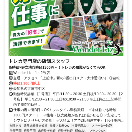
トレカ専門店の店舗スタッフ
高時給×好立地◎時給1300円～！トレカの知識がなくてもOK
Wonder Liz 1・2号店
交通・アクセス 「上前津」駅の9番出口スグ（大津通沿い） ◎自転車
通勤ＯＫ ◎駅チカ＆通勤も便利！
時給1,300円以上
愛知県名古屋市中区
勤務時間詳細 【1号店】 平日/11:30～20:30 土日祝/10:30～20:30 【2
号店】 平日/12:30～21:30 土日祝/10:30～21:30 ※土日祝は上記時間
内で 9時間勤務...
仕事内容 ✅週3日～OK！フルタイム勤務歓迎！ ✅未経験でも時給
1300円スタート！ ✅接客・販売経験があれば活かせる◎ ✅安定して
シフトに入りたい方必見！ ✅大須エリアで2店舗運営中♪ 【お仕事内...
制服あり
業界未経験者歓迎
扶養内勤務OK
社員登用あり
フリーター歓迎
学歴不問
経験不問
未経験者歓迎
経験者歓迎
研修あり
ブランクOK