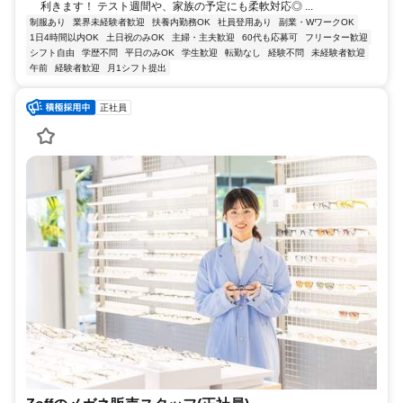
利きます！ テスト週間や、家族の予定にも柔軟対応◎ ...
制服あり
業界未経験者歓迎
扶養内勤務OK
社員登用あり
副業・WワークOK
1日4時間以内OK
土日祝のみOK
主婦・主夫歓迎
60代も応募可
フリーター歓迎
シフト自由
学歴不問
平日のみOK
学生歓迎
転勤なし
経験不問
未経験者歓迎
午前
経験者歓迎
月1シフト提出
正社員