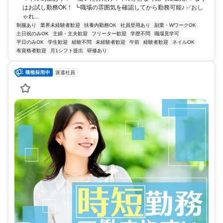
はお試し勤務OK！ ┗職場の雰囲気を確認してから勤務可能♪ ✅おし
ゃれ...
制服あり
業界未経験者歓迎
扶養内勤務OK
社員登用あり
副業・WワークOK
土日祝のみOK
主婦・主夫歓迎
フリーター歓迎
学歴不問
職場見学可
平日のみOK
学生歓迎
経験不問
未経験者歓迎
午前
経験者歓迎
ネイルOK
有資格者歓迎
月1シフト提出
研修あり
派遣社員