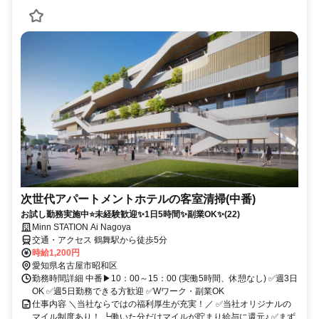
次世代アパートメントホテルの客室清掃(中番)
お試し勤務実施中⭐未経験歓迎✨1日5時間✨副業OK✨(22)
Minn STATION Ai Nagoya
交通・アクセス 鶴舞駅から徒歩5分
時給1,200円
愛知県名古屋市昭和区
勤務時間詳細 中番▶10：00～15：00 (実働5時間、休憩なし) ✅週3日
OK ✅週5日勤務できる方歓迎 ✅Wワーク・副業OK
仕事内容 ＼当社ならではの福利厚生が充実！／ ✅当社オリジナルの
マイル制度あり！ ┗働いた分だけマイルが貯まり給与に還元♪ ✅まず