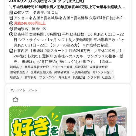
Zoffのメガネ販売スタッフ(正社員)
＼平均残業時間10時間未満／初年度年収400万以上可★業界未経験入社
90%★充実したOJTあり★面接2回で内定まで1カ月以内★2026年8月・
Zoff(ゾフ) 名古屋パルコ店
9月入社歓迎
アクセス 名古屋市営名城線/名古屋市営名港線 矢場町4番口徒歩約2
分、名古屋市営鶴舞線 上前津1番口徒歩約8分、名古屋市営名城線/名
月給246,000円以上
古屋市営名港線 上前津1番口徒歩約8分 地下鉄名城線「矢場町駅」よ
愛知県名古屋市中区
り東館B1Fへ直結の地下通路を利用スグ。
勤務時間 実働時間：8時間/日 平均勤務日数：1ヶ月あたり21日～22
日 シフトサイクル：1ヶ月 シフト制／実働8時間 平均勤務日数：1ヶ
月あたり21日～22日 【シフトの決め方】 ※作成時に希望...
仕事内容 【未経験 9割スタート】月給24.6万円～／年休110日 ／1～
2年後に 転勤なし選択可 お客様へのメガネ・サングラスの接客・販
売。 未経験から”専門技術が身につく”お仕事です。 【具体...
制服あり
業界未経験者歓迎
フリーター歓迎
経験不問
未経験者歓迎
住宅手当あり
交通費全額支給
経験者歓迎
有資格者歓迎
月1シフト提出
研修あり
賞与あり
ブランクOK
育休あり
長期歓迎
シフト制
社割あり
アルバイト・パート