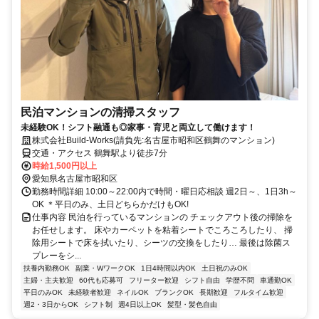
民泊マンションの清掃スタッフ
未経験OK！シフト融通も◎家事・育児と両立して働けます！
株式会社Build-Works(請負先:名古屋市昭和区鶴舞のマンション)
交通・アクセス 鶴舞駅より徒歩7分
時給1,500円以上
愛知県名古屋市昭和区
勤務時間詳細 10:00～22:00内で時間・曜日応相談 週2日～、1日3h～
OK ＊平日のみ、土日どちらかだけもOK!
仕事内容 民泊を行っているマンションの チェックアウト後の掃除を
お任せします。 床やカーペットを粘着シートでころころしたり、 掃
除用シートで床を拭いたり、シーツの交換をしたり… 最後は除菌ス
プレーをシ...
扶養内勤務OK
副業・WワークOK
1日4時間以内OK
土日祝のみOK
主婦・主夫歓迎
60代も応募可
フリーター歓迎
シフト自由
学歴不問
車通勤OK
平日のみOK
未経験者歓迎
ネイルOK
ブランクOK
長期歓迎
フルタイム歓迎
週2・3日からOK
シフト制
週4日以上OK
髪型・髪色自由