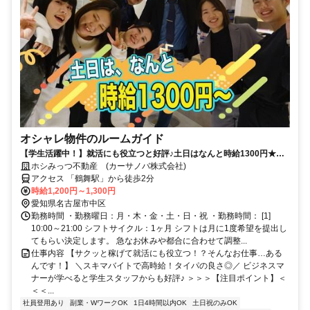
オシャレ物件のルームガイド
【学生活躍中！】就活にも役立つと好評♪土日はなんと時給1300円★学
業と両立しながら稼げる◎
ホシみっつ不動産 (カーサノバ株式会社)
アクセス 「鶴舞駅」から徒歩2分
時給1,200円～1,300円
愛知県名古屋市中区
勤務時間 ・勤務曜日：月・木・金・土・日・祝 ・勤務時間： [1]
10:00～21:00 シフトサイクル：1ヶ月 シフトは月に1度希望を提出し
てもらい決定します。 急なお休みや都合に合わせて調整...
仕事内容 【サクッと稼げて就活にも役立つ！？そんなお仕事…ある
んです！】 ＼スキマバイトで高時給！タイパの良さ◎／ ビジネスマ
ナーが学べると学生スタッフからも好評♪ ＞＞＞【注目ポイント】＜
＜＜...
社員登用あり
副業・WワークOK
1日4時間以内OK
土日祝のみOK