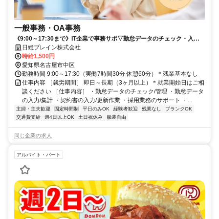
一般事務・OA事務
《9:00～17:30まで》IT企業で事務サポ▽勤怠データのチェック・入力
メイン！ネイルOK
日総ブレイン株式会社
時給1,500円
愛知県名古屋市中区
勤務時間 9:00～17:30（実働7時間30分 休憩60分）＊残業基本なし
仕事内容 ［就労期間］ 即日～長期（3ヶ月以上）＊就業開始日はご相
談ください ［仕事内容］ ・勤怠データのチェック/管理 ・勤怠データ
の入力/集計 ・契約書の入力/更新作業 ・採用業務のサポート ・...
主婦・主夫歓迎
固定時間制
平日のみOK
経験者歓迎
残業なし
ブランクOK
交通費支給
週4日以上OK
土日祝休み
服装自由
同じ企業の求人
アルバイト・パート