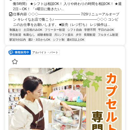
働5時間） ★シフトは相談OK！ 入りや終わりの時間を相談OK！ ★週
2日～OK！ 「○曜日に働きたい...
仕事内容 ◇◇◇―――――――――――― 7/29リニューアルオープ
ン キレイなお店で働こう♪ ――――――――――――◇◇◇ コンビ
ニのお仕事をお願いします。 ■販売（レジ打ち） レジ操作は...
制服あり
土日祝のみOK
フリーター歓迎
シフト自由
学歴不問
平日のみOK
学生歓迎
転勤なし
経験者歓迎
月1シフト提出
夕方
長期歓迎
フルタイム歓迎
駅近5分以内
週2・3日からOK
シフト制
週4日以上OK
アルバイト・パート