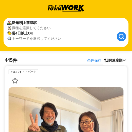
愛知県
上前津駅
職種を選択してください
週4日以上OK
キーワードを選択してください
445件
条件保存
関連度順
アルバイト・パート