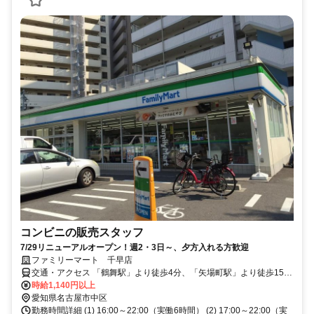
コンビニの販売スタッフ
7/29リニューアルオープン！週2・3日～、夕方入れる方歓迎
ファミリーマート 千早店
交通・アクセス 「鶴舞駅」より徒歩4分、「矢場町駅」より徒歩15分
（若宮大通沿い）
時給1,140円以上
愛知県名古屋市中区
勤務時間詳細 (1) 16:00～22:00（実働6時間） (2) 17:00～22:00（実