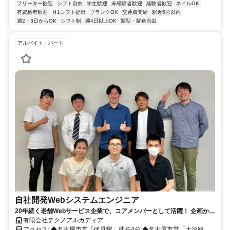
フリーター歓迎
シフト自由
学生歓迎
未経験者歓迎
経験者歓迎
ネイルOK
有資格者歓迎
月1シフト提出
ブランクOK
交通費支給
駅近5分以内
週2・3日からOK
シフト制
週4日以上OK
髪型・髪色自由
アルバイト・パート
自社開発Webシステムエンジニア
20年続く老舗Webサービス企業で、コアメンバーとして活躍！ 企画から
開発・運用まで幅広く携わり、エンジニアとして成長できるチャンスで
有限会社テクノアルカディア
す。スキルアップ支援も充実！
アクセス: ◆名古屋市営「伏見駅」徒歩4分 ◆名古屋市営「大須観音