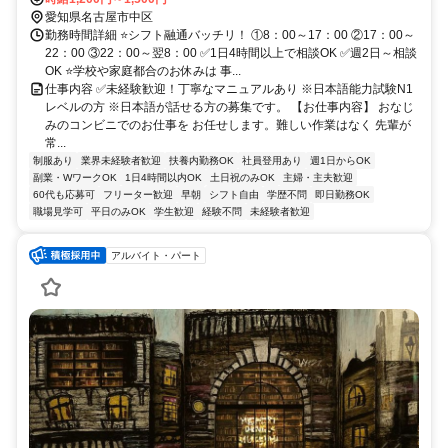
愛知県名古屋市中区
勤務時間詳細 ⭐シフト融通バッチリ！ ①8：00～17：00 ②17：00～
22：00 ③22：00～翌8：00 ✅1日4時間以上で相談OK ✅週2日～相談
OK ⭐学校や家庭都合のお休みは 事...
仕事内容 ✅未経験歓迎！丁寧なマニュアルあり ※日本語能力試験N1
レベルの方 ※日本語が話せる方の募集です。 【お仕事内容】 おなじ
みのコンビニでのお仕事を お任せします。難しい作業はなく 先輩が
常...
制服あり
業界未経験者歓迎
扶養内勤務OK
社員登用あり
週1日からOK
副業・WワークOK
1日4時間以内OK
土日祝のみOK
主婦・主夫歓迎
60代も応募可
フリーター歓迎
早朝
シフト自由
学歴不問
即日勤務OK
職場見学可
平日のみOK
学生歓迎
経験不問
未経験者歓迎
アルバイト・パート