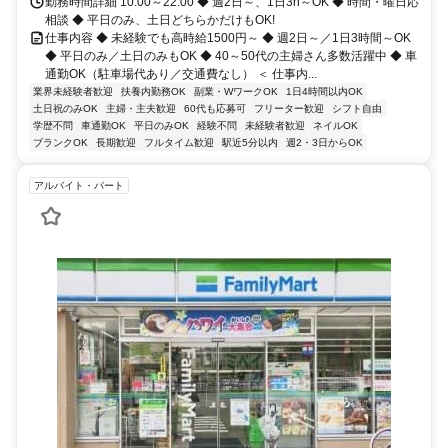
勤務時間詳細 10:00～22:00 ◆ 週2日～、1日3h～OK ◆ 時間・曜日応
相談 ◆ 平日のみ、土日どちらかだけもOK!
仕事内容 ◆ 未経験でも高時給1500円～ ◆ 週2日～／1日3時間～OK
◆ 平日のみ／土日のみもOK ◆ 40～50代の主婦さん多数活躍中 ◆ 車
通勤OK（駐車場代あり／交通費なし） ＜ 仕事内...
業界未経験者歓迎
扶養内勤務OK
副業・WワークOK
1日4時間以内OK
土日祝のみOK
主婦・主夫歓迎
60代も応募可
フリーター歓迎
シフト自由
学歴不問
車通勤OK
平日のみOK
経験不問
未経験者歓迎
ネイルOK
ブランクOK
長期歓迎
フルタイム歓迎
駅近5分以内
週2・3日からOK
アルバイト・パート