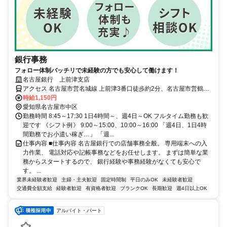
銀行事務
フォロー体制バッチリで未経験の方でも安心して働けます！
名古屋銀行 上前津支店
アクセス 名古屋市営名城線 上前津3番口徒歩約2分、名古屋市営鶴舞
線 上前津3番口徒歩約2分、名古屋市営鶴舞線 鶴舞6番口徒歩約10分
時給1,150円
愛知県名古屋市中区
勤務時間 8:45～17:30 1日4時間～、週4日～OK フルタイム勤務も歓
迎です 《シフト例》 9:00～15:00、10:00～16:00 「週4日、1日4時
間勤務でお小遣い稼ぎ…」 「週...
仕事内容 ■仕事内容 名古屋銀行での店舗事務全般。 専用端末への入
力作業、 電話対応や記帳事務などをお任せします。 まずは簡単な業
務からスタートするので、 銀行経験や事務経験がなくても安心で
す。 ...
業界未経験者歓迎
主婦・主夫歓迎
固定時間制
平日のみOK
未経験者歓迎
交通費全額支給
経験者歓迎
有資格者歓迎
ブランクOK
長期歓迎
週4日以上OK
アルバイト・パート