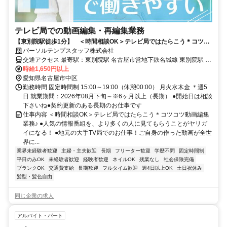
テレビ局での動画編集・再編集業務
【東別院駅徒歩1分】 ＜時間相談OK＞テレビ局ではたらこう＊コツコ
ツ動画編集業務！
パーソルテンプスタッフ株式会社
交通アクセス 最寄駅：東別院駅 名古屋市営地下鉄名城線 東別院駅 徒
歩1分 ＪＲ東海道本線(熱海－米原) 金山(愛知県)駅 徒歩9分 駅出てス
時給1,650円以上
グ！
愛知県名古屋市中区
勤務時間 固定時間制 15:00～19:00（休憩00:00） 月火水木金 ＊週5
日 就業期間：2026年08月下旬～※6ヶ月以上（長期） ●開始日は相談
下さいね●契約更新のある長期のお仕事です
仕事内容 ＜時間相談OK＞テレビ局ではたらこう＊コツコツ動画編集
業務♪ ●人気の情報番組を、より多くの人に見てもらうことがヤリガ
イになる！ ●地元の大手TV局でのお仕事！ご自身の作った動画が全世
界に...
業界未経験者歓迎
主婦・主夫歓迎
長期
フリーター歓迎
学歴不問
固定時間制
平日のみOK
未経験者歓迎
経験者歓迎
ネイルOK
残業なし
社会保険完備
ブランクOK
交通費支給
長期歓迎
フルタイム歓迎
週4日以上OK
土日祝休み
髪型・髪色自由
同じ企業の求人
アルバイト・パート