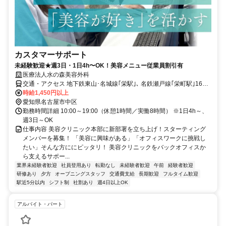
カスタマーサポート
未経験歓迎★週3日・1日4h〜OK！美容メニュー従業員割引有
医療法人水の森美容外科
交通・アクセス 地下鉄東山･名城線｢栄駅｣､ 名鉄瀬戸線｢栄町駅｣16番
出口より徒歩約5分 ★ラシック､カフェ･ド･クリエ隣接
時給1,450円以上
愛知県名古屋市中区
勤務時間詳細 10:00～19:00（休憩1時間／実働8時間） ※1日4h～、
週3日～OK
仕事内容 美容クリニック本部に新部署を立ち上げ！スターティング
メンバーを募集！ 「美容に興味がある」「オフィスワークに挑戦し
たい」そんな方ににピッタリ！ 美容クリニックをバックオフィスか
ら支えるサポー...
業界未経験者歓迎
社員登用あり
転勤なし
未経験者歓迎
午前
経験者歓迎
研修あり
夕方
オープニングスタッフ
交通費支給
長期歓迎
フルタイム歓迎
駅近5分以内
シフト制
社割あり
週4日以上OK
アルバイト・パート