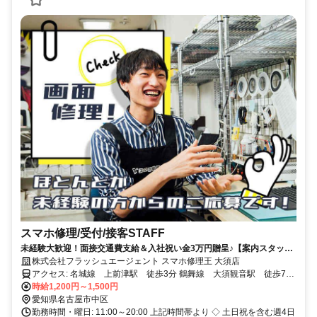
スマホ修理/受付/接客STAFF
未経験大歓迎！面接交通費支給＆入社祝い金3万円贈呈♪【案内スタッフ
募集】
株式会社フラッシュエージェント スマホ修理王 大須店
アクセス: 名城線 上前津駅 徒歩3分 鶴舞線 大須観音駅 徒歩7分
名城線 矢場町駅
時給1,200円～1,500円
愛知県名古屋市中区
勤務時間・曜日: 11:00～20:00 上記時間帯より ◇ 土日祝を含む週4日