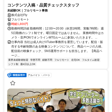
コンテンツ入稿・品質チェックスタッフ
未経験OK｜フルリモート事務
株式会社Fly
フルリモート
時給1,800円
勤務時間詳細 勤務時間：12:00〜20:00（休憩1時間、実働7時間） 週
5日勤務のシフト制です。曜日固定ではありません。 業務時間中はカ
メラ・音声ONでオンラインMTGルームに参加いただきます。 ...
仕事内容 当社は成人向けVTuber事務所を運営しています。配信・販
売する年齢制限のある映像コンテンツについて、商品ページの入稿、
配信前の映像チェック、SNS運用サポートを担当します。 【商品ペ
ージ...
業界未経験者歓迎
学歴不問
経験不問
フルリモート
在宅OK
フルタイム歓迎
シフト制
週4日以上OK
アルバイト・パート