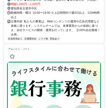
駅」徒歩9分 ◆名古屋市営「矢場町駅」徒歩13分 ◆名古屋市営「栄
時給1,500円～2,500円
駅」徒歩15分
愛知県名古屋市中区
勤務時間・曜日: 10:00〜19:00 ※上記時間内で週4日以上、1日6時間
以上
仕事内容: 私たちの事業は、Webコンテンツの運用や広告代理業など
多岐に渡ります。システムチームでは、各事業部からの依頼に基づ
き、自社サービスの開発・運用を行っています。 【100%自社開発！
企画...
社員登用あり
交通費支給
シフト制
昇給あり
アルバイト・パート