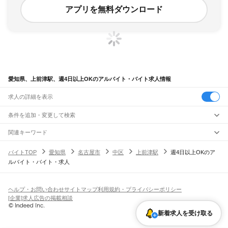
アプリを無料ダウンロード
愛知県、上前津駅、週4日以上OKのアルバイト・バイト求人情報
求人の詳細を表示
条件を追加・変更して検索
市区町村を追加・変更
関連キーワード
完全在宅ワーク 全国
シール貼り 在宅
現在地周辺
ガチャガチャ
犬カフェ
愛知県
駅を追加・変更
バイトTOP
愛知県
名古屋市
中区
上前津駅
週4日以上OKのア
愛知県
すべて
ルバイト・バイト・求人
名古屋市
すべて
職種を追加・変更
JR中央本線(名古屋～塩尻)
千種区
東区
北区
西区
中村区
中区
昭和区
瑞穂区
熱田区
中川区
港区
南区
守山区
名古屋駅
金山駅
鶴舞駅
千種駅
千種駅
千種駅
大曽根駅
新守山駅
勝川駅
春日井駅
飲食・フードサービス
緑区
名東区
天白区
特徴を追加・変更
神領駅
高蔵寺駅
定光寺駅
飲食・フードサービス
すべて
ヘルプ・お問い合わせ
サイトマップ
利用規約・プライバシーポリシー
豊橋市
岡崎市
一宮市
瀬戸市
半田市
春日井市
豊川市
津島市
碧南市
刈谷市
豊田市
ホールスタッフ
キッチンスタッフ
皿洗い・洗い場
精肉・鮮魚加工
給食調理
人気
[企業]求人広告の掲載相談
JR飯田線(豊橋～天竜峡)
安城市
西尾市
蒲郡市
犬山市
常滑市
江南市
小牧市
稲沢市
新城市
東海市
大府市
雇用形態を追加・変更
パン屋（ベーカリー）
フードカウンター販売員
バー（BAR）・バーテンダー
日払いOK
高校生歓迎
学生歓迎
深夜の仕事
髪型・髪色自由
ひげOK
ネイルOK
豊橋駅
船町駅
下地駅
小坂井駅
牛久保駅
豊川駅
三河一宮駅
長山駅
江島駅
東上駅
知多市
知立市
尾張旭市
高浜市
岩倉市
豊明市
日進市
田原市
愛西市
清須市
新着求人を受け取る
飲食店補助（開店・閉店準備）
飲食店（店長・マネージャー）
ピアスOK
アルバイト・パート
履歴書不要
オープニングスタッフ
留学生・外国人活躍中
野田城駅
新城駅
東新町駅
茶臼山駅
三河東郷駅
大海駅
鳥居駅
長篠城駅
本長篠駅
北名古屋市
弥富市
みよし市
長久手市
あま市
愛知郡
西春日井郡
丹羽郡
海部郡
都道府県を変更
営業・販売
勤務期間
正社員
三河大野駅
湯谷温泉駅
三河槙原駅
柿平駅
三河川合駅
池場駅
東栄駅
知多郡
幡豆郡
額田郡
北設楽郡