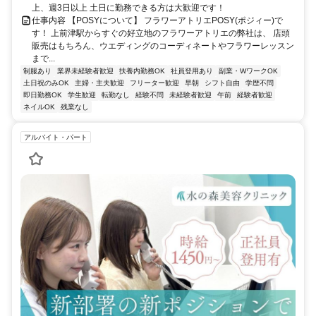
上、週3日以上 土日に勤務できる方は大歓迎です！
仕事内容 【POSYについて】 フラワーアトリエPOSY(ポジィー)で
す！ 上前津駅からすぐの好立地のフラワーアトリエの弊社は、 店頭
販売はもちろん、ウエディングのコーディネートやフラワーレッスン
まで...
制服あり
業界未経験者歓迎
扶養内勤務OK
社員登用あり
副業・WワークOK
土日祝のみOK
主婦・主夫歓迎
フリーター歓迎
早朝
シフト自由
学歴不問
即日勤務OK
学生歓迎
転勤なし
経験不問
未経験者歓迎
午前
経験者歓迎
ネイルOK
残業なし
アルバイト・パート