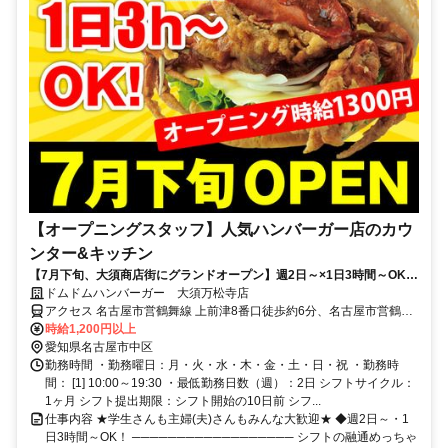
【オープニングスタッフ】人気ハンバーガー店のカウ
ンター&キッチン
【7月下旬、大須商店街にグランドオープン】週2日～×1日3時間～OK！
髪色自由！9/15まで特別時給1300円♪みんなで楽しいお店をつくりあげ
ドムドムハンバーガー 大須万松寺店
よう◎
アクセス 名古屋市営鶴舞線 上前津8番口徒歩約6分、名古屋市営鶴舞
線 大須観音2番口徒歩約6分、名古屋市営名城線 上前津9番口徒歩約7
時給1,200円以上
分
愛知県名古屋市中区
勤務時間 ・勤務曜日：月・火・水・木・金・土・日・祝 ・勤務時
間： [1] 10:00～19:30 ・最低勤務日数（週）：2日 シフトサイクル：
1ヶ月 シフト提出期限：シフト開始の10日前 シフ...
仕事内容 ★学生さんも主婦(夫)さんもみんな大歓迎★ ◆週2日～・1
日3時間～OK！ ────────────────── シフトの融通めっちゃ