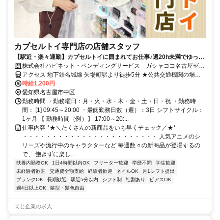
カプセルトイ専門店の店舗スタッフ
【駅近・楽々通勤】カプセルトイに囲まれてお仕事♪週20h未満でゆった
り勤務のシフトです◎ネイル＆ピアスOK・髪色自由
株式会社ハピネット・ベンディングサービス ガシャココ名古屋ゼロ
ゲート
アクセス 地下鉄名城線 矢場町駅より徒歩5分 ★公共交通機関の場合
交通費全額支給
時給1,200円
愛知県名古屋市中区
勤務時間 ・勤務曜日：月・火・水・木・金・土・日・祝 ・勤務時
間： [1] 09:45～20:00 ・最低勤務日数（週）：3日 シフトサイクル：
1ヶ月 【 勤務時間（例）】 17:00～20:...
仕事内容 *★＼たくさんの新商品をいち早くチェック／★*
・・・・・・・・・・・・・・・・・・・・・・・ 人気アニメのシ
リーズや流行中のキャラクターなど 毎週数々の新商品が登場するの
で、 飽きずに楽し...
扶養内勤務OK
1日4時間以内OK
フリーター歓迎
学歴不問
学生歓迎
未経験者歓迎
交通費全額支給
経験者歓迎
ネイルOK
月1シフト提出
ブランクOK
長期歓迎
駅近5分以内
シフト制
社割あり
ピアスOK
週4日以上OK
髪型・髪色自由
同じ企業の求人