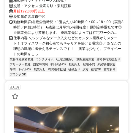
株式会社マイナビワークス(愛知)
交通・アクセス 最寄り駅：東別院駅
月給192,000円以上
愛知県名古屋市中区
勤務時間詳細 総労働時間：1週あたり40時間 9：00～18：00（実働8
時間／休憩1時間） ★残業は月平均5時間程度！原則定時退社です◎
※就業先により変動します。 ※就業先によっては在宅ワークの...
仕事内容 ＼シンプルなデータ入力などのカンタン業務からスター
ト！オフィスワーク初心者でもキャリアを築ける環境◎／ あなたの
理想の職場に出会えるチャンスです！ 「残業は少なく、プライベー
トの時間をしっ...
業界未経験者歓迎
ランチタイム
社員登用あり
無期雇用派遣
資格取得支援あり
フリーター歓迎
固定時間制
平日のみOK
転勤なし
経験不問
未経験者歓迎
午前
ネイルOK
残業なし
有資格者歓迎
研修あり
夕方
在宅OK
賞与あり
ブランクOK
正社員