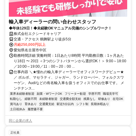
輸入車ディーラーの問い合わせスタッフ
◆年休129日！◆未経験OKマニュアル完備のシンプルワーク！
株式会社エクシードキャリア
交通・アクセス 鶴舞駅より徒歩5分
月給250,000円以上
愛知県名古屋市中区
勤務時間詳細 実働時間：1日あたり8時間 平均勤務日数：1ヶ月あた
り18日 〜 20日 ＜3つのシフトパターンから選択OK！＞ 9:00～18:00
／10:00～19:00／11：00～20：00 ...
仕事内容 ＼★憧れの輸入車ディーラーでオフィスワークデビュー★
／ ボルボ、マセラティ、ジャガー、ランドローバー、フォルクスワ
ーゲン、Audiなどの有名輸入車を扱うオフィスでのお仕事です。 メ
ンテナンス...
業界未経験者歓迎
副業・WワークOK
フリーター歓迎
学歴不問
職場見学可
転勤なし
経験不問
未経験者歓迎
交通費全額支給
残業なし
研修あり
在宅OK
賞与あり
育休あり
交通費支給
駅近5分以内
シフト制
長期休暇あり
土日祝休み
履歴書不要
同じ企業の求人
正社員