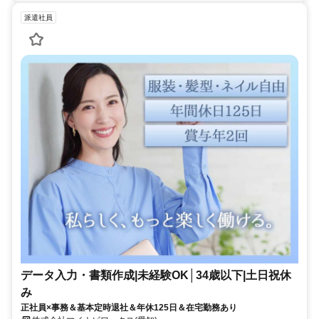
派遣社員
データ入力・書類作成|未経験OK│34歳以下|土日祝休
み
正社員×事務＆基本定時退社＆年休125日＆在宅勤務あり