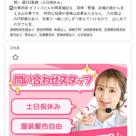
間） 週5日勤務（土日祝休み）
仕事内容 オフィスビルや商業施設を、清掃・警備、設備の面から支
えるお仕事です。 特別な知識や資格は必要ありません。 入社後は
OJT研修があり、先輩と一緒に少しずつ覚えていけるので、 はじめて
の方でも安...
資格取得支援あり
固定時間制
転勤なし
経験不問
未経験者歓迎
交通費全額支給
賞与あり
育休あり
交通費支給
長期休暇あり
土日祝休み
正社員