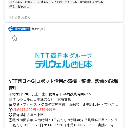
ネイルOK
研修あり
在宅OK
シフト制
ピアスOK
服装自由
ひげOK
髪型・髪色自由
同じ企業の求人
契約社員
NTT西日本G|ロボット活用の清掃・警備、設備の現場
管理
年間休日120日以上｜土日祝休み｜ 平均残業時間9.4h
テルウェル西日本株式会社 東海支店
交通・アクセス ・名鉄名古屋本線「山王駅」徒歩約10分 ・市バス
「松原二丁目」バス停 徒歩約1分
月給165,000円～270,000円
愛知県名古屋市中区
勤務時間詳細 実働時間：1日あたり7時間30分 平均勤務日数：1ヶ月
あたり18日 〜 20日 9:00～17:30（休憩12:00～13:00／実働7.5時