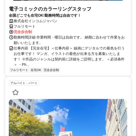
電子コミックのカラーリングスタッフ
全国どこでも在宅OK!勤務時間は自由です！
株式会社インコムジャパン
フルリモート
完全歩合制
勤務時間詳細 作業時間・曜日は自由です。 納期に合わせて作業をお
願いいたします。
仕事内容 【完全在宅】＜仕事内容＞ 線画にデジタルでの着色を行う
お仕事です！ マンガ、イラストの着色が出来る方を募集いたしま
す！ ※作品のジャンルは契約前に詳細をご説明します。 ＜必須条件
＞ ・Ph...
フルリモート
在宅OK
完全歩合制
アルバイト・パート