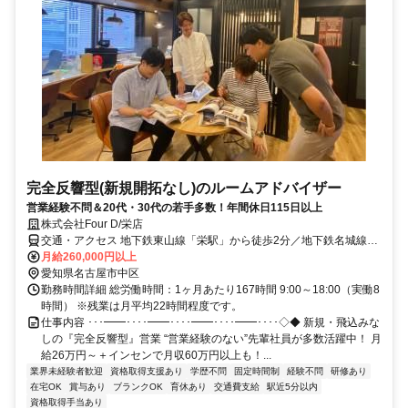
完全反響型(新規開拓なし)のルームアドバイザー
営業経験不問＆20代・30代の若手多数！年間休日115日以上
株式会社Four D/栄店
交通・アクセス 地下鉄東山線「栄駅」から徒歩2分／地下鉄名城線
「矢場町駅」から徒歩5分
月給260,000円以上
愛知県名古屋市中区
勤務時間詳細 総労働時間：1ヶ月あたり167時間 9:00～18:00（実働8
時間） ※残業は月平均22時間程度です。
仕事内容 ･･･━━････━━････━━････━━････◇◆ 新規・飛込みな
しの『完全反響型』営業 “営業経験のない”先輩社員が多数活躍中！ 月
給26万円～＋インセンで月収60万円以上も！...
業界未経験者歓迎
資格取得支援あり
学歴不問
固定時間制
経験不問
研修あり
在宅OK
賞与あり
ブランクOK
育休あり
交通費支給
駅近5分以内
資格取得手当あり