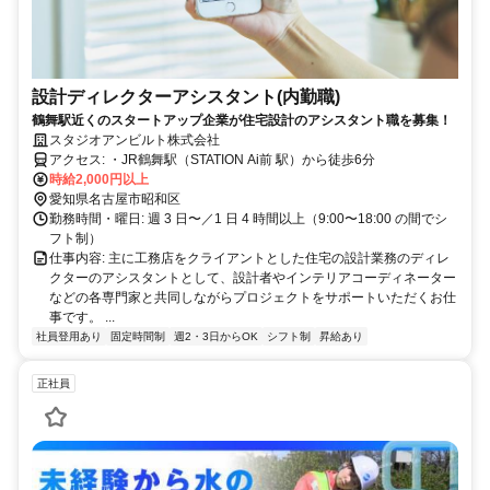
設計ディレクターアシスタント(内勤職)
鶴舞駅近くのスタートアップ企業が住宅設計のアシスタント職を募集！
スタジオアンビルト株式会社
アクセス: ・JR鶴舞駅（STATION Ai前 駅）から徒歩6分
時給2,000円以上
愛知県名古屋市昭和区
勤務時間・曜日: 週 3 日〜／1 日 4 時間以上（9:00〜18:00 の間でシ
フト制）
仕事内容: 主に工務店をクライアントとした住宅の設計業務のディレ
クターのアシスタントとして、設計者やインテリアコーディネーター
などの各専門家と共同しながらプロジェクトをサポートいただくお仕
事です。 ...
社員登用あり
固定時間制
週2・3日からOK
シフト制
昇給あり
正社員