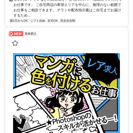
お仕事です。 ご自宅周辺の希望エリアを中心に、無理のない範囲で
お仕事をご相談できます。 チラシや配布指示書はご自宅までお届け
するため...
週1日からOK
シフト自由
在宅OK
完全歩合制
業務委託