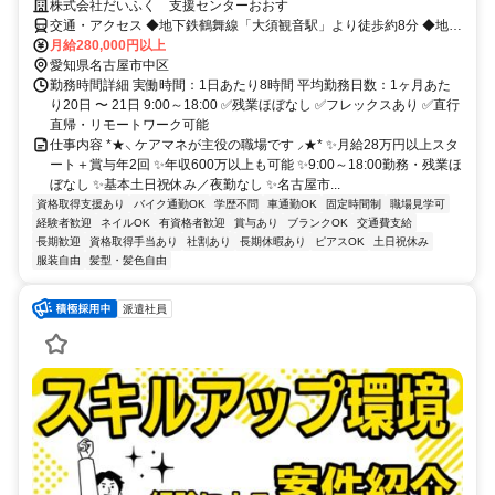
株式会社だいふく 支援センターおおす
交通・アクセス ◆地下鉄鶴舞線「大須観音駅」より徒歩約8分 ◆地下
鉄名城線「上前津駅」より徒歩約12分 ⭐車通勤OK
月給280,000円以上
愛知県名古屋市中区
勤務時間詳細 実働時間：1日あたり8時間 平均勤務日数：1ヶ月あた
り20日 〜 21日 9:00～18:00 ✅残業ほぼなし ✅フレックスあり ✅直行
直帰・リモートワーク可能
仕事内容 *★⸜ ケアマネが主役の職場です ⸝★* ✨月給28万円以上スタ
ート＋賞与年2回 ✨年収600万以上も可能 ✨9:00～18:00勤務・残業ほ
ぼなし ✨基本土日祝休み／夜勤なし ✨名古屋市...
資格取得支援あり
バイク通勤OK
学歴不問
車通勤OK
固定時間制
職場見学可
経験者歓迎
ネイルOK
有資格者歓迎
賞与あり
ブランクOK
交通費支給
長期歓迎
資格取得手当あり
社割あり
長期休暇あり
ピアスOK
土日祝休み
服装自由
髪型・髪色自由
派遣社員