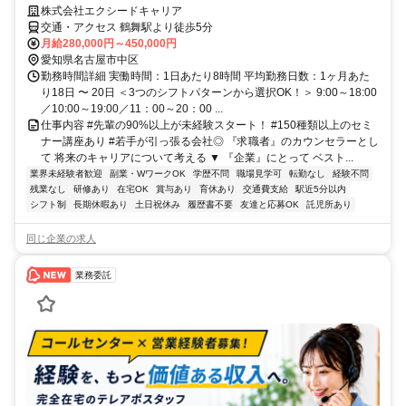
株式会社エクシードキャリア
交通・アクセス 鶴舞駅より徒歩5分
月給280,000円～450,000円
愛知県名古屋市中区
勤務時間詳細 実働時間：1日あたり8時間 平均勤務日数：1ヶ月あた
り18日 〜 20日 ＜3つのシフトパターンから選択OK！＞ 9:00～18:00
／10:00～19:00／11：00～20：00 ...
仕事内容 #先輩の90%以上が未経験スタート！ #150種類以上のセミ
ナー講座あり #若手が引っ張る会社◎ 『求職者』のカウンセラーとし
て 将来のキャリアについて考える ▼ 『企業』にとって ベスト...
業界未経験者歓迎
副業・WワークOK
学歴不問
職場見学可
転勤なし
経験不問
残業なし
研修あり
在宅OK
賞与あり
育休あり
交通費支給
駅近5分以内
シフト制
長期休暇あり
土日祝休み
履歴書不要
友達と応募OK
託児所あり
同じ企業の求人
業務委託