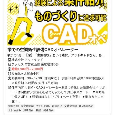
栄での空調衛生設備CADオペレーター
駅チカ5分！【栄】「生涯現役」という選択。アットキャドなら、あな
たのキャリアを輝かせられます。
株式会社 アットキャド
アクセス 市営東山線 栄駅/徒歩5分
時給1,900円～2,100円
愛知県名古屋市中区
勤務時間 8:30～17:30（休憩60分） 実働 8時間 残業 10時間程度/月
※繁忙期 20時間程度/月（不定期）
仕事内容 ＼BIM・CADオペレーター派遣に特化した派遣会社／ サポ
ート体制抜群／派遣初心者でも安心してお仕事スタート！ ▼高時給
で収入UP！ ▼残業ほぼなしでプライベート充実！ ▼働き方自由自
在！...
学歴不問
固定時間制
ブランクOK
育休あり
交通費支給
駅近5分以内
土日祝休み
服装自由
髪型・髪色自由