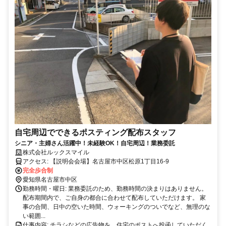
自宅周辺でできるポスティング配布スタッフ
シニア・主婦さん活躍中！未経験OK！自宅周辺！業務委託
株式会社ルックスマイル
アクセス: 【説明会会場】名古屋市中区松原1丁目16-9
完全歩合制
愛知県名古屋市中区
勤務時間・曜日: 業務委託のため、勤務時間の決まりはありません。
配布期間内で、ご自身の都合に合わせて配布していただけます。 家
事の合間、日中の空いた時間、ウォーキングのついでなど、無理のな
い範囲...
仕事内容: チラシなどの広告物を、住宅のポストへ投函していただく