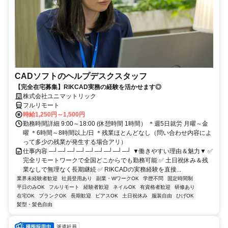
CADソフトのヘルプデスクスタッフ
【完全在宅募集】RIKCAD実務の経験を活かせます◎
株式会社ユニマットリック
フルリモート
時給1,250円～1,500円
勤務時間詳細 9:00～18:00 (休憩時間 1時間） ＊週5日就労 月曜～金
曜 ＊6時間～8時間以上/日 ＊残業ほとんどなし（問い合わせ内容によ
って多少の残業が発生する場合アリ）
仕事内容 ─┘─┘─┘─┘─┘─┘─┘─┘─┘ ▼働きやすい理由＆魅力▼ ✅
完全リモートワークで全国どこからでも勤務可能 ✅ 土日祝休み＆残
業なしで無理なく長期継続 ✅ RIKCADの実務経験を直接...
業界未経験者歓迎
社員登用あり
副業・WワークOK
学歴不問
固定時間制
平日のみOK
フルリモート
経験者歓迎
ネイルOK
有資格者歓迎
研修あり
在宅OK
ブランクOK
長期歓迎
ピアスOK
土日祝休み
服装自由
ひげOK
髪型・髪色自由
派遣社員