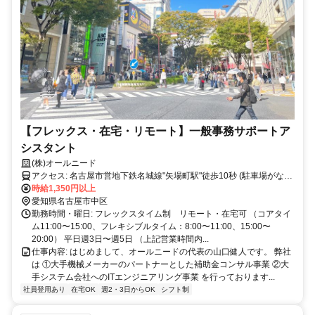
【フレックス・在宅・リモート】一般事務サポートア
シスタント
(株)オールニード
アクセス: 名古屋市営地下鉄名城線"矢場町駅"徒歩10秒 (駐車場がない
時給1,350円以上
ので車通勤は不可です。) ー
愛知県名古屋市中区
勤務時間・曜日: フレックスタイム制 リモート・在宅可 （コアタイ
ム11:00〜15:00、フレキシブルタイム：8:00〜11:00、15:00〜
20:00） 平日週3日〜週5日 （上記営業時間内...
仕事内容: はじめまして、オールニードの代表の山口健人です。 弊社
は ①大手機械メーカーのパートナーとした補助金コンサル事業 ②大
手システム会社へのITエンジニアリング事業 を行っております...
社員登用あり
在宅OK
週2・3日からOK
シフト制