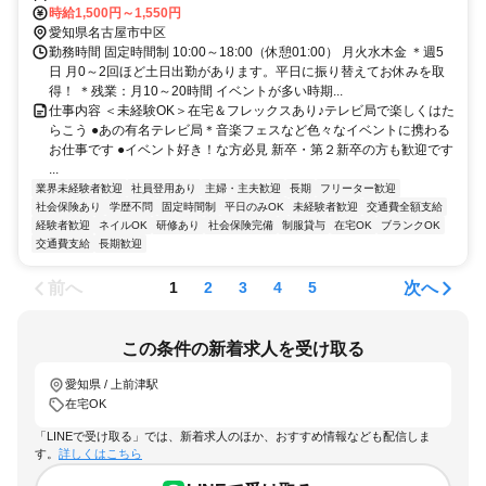
歩1分 ＪＲ東海道本線(熱海－米原) 金山(愛知県)駅 徒歩9分 駅を出た
時給1,500円～1,550円
ら目の前が会社！近くにカフェもあって便利です♪
愛知県名古屋市中区
勤務時間 固定時間制 10:00～18:00（休憩01:00） 月火水木金 ＊週5
日 月0～2回ほど土日出勤があります。平日に振り替えてお休みを取
得！ ＊残業：月10～20時間 イベントが多い時期...
仕事内容 ＜未経験OK＞在宅＆フレックスあり♪テレビ局で楽しくはた
らこう ●あの有名テレビ局＊音楽フェスなど色々なイベントに携わる
お仕事です ●イベント好き！な方必見 新卒・第２新卒の方も歓迎です
...
業界未経験者歓迎
社員登用あり
主婦・主夫歓迎
長期
フリーター歓迎
社会保険あり
学歴不問
固定時間制
平日のみOK
未経験者歓迎
交通費全額支給
経験者歓迎
ネイルOK
研修あり
社会保険完備
制服貸与
在宅OK
ブランクOK
交通費支給
長期歓迎
前へ
次へ
1
2
3
4
5
この条件の新着求人を受け取る
愛知県 / 上前津駅
在宅OK
「LINEで受け取る」では、新着求人のほか、おすすめ情報なども配信しま
す。
詳しくはこちら