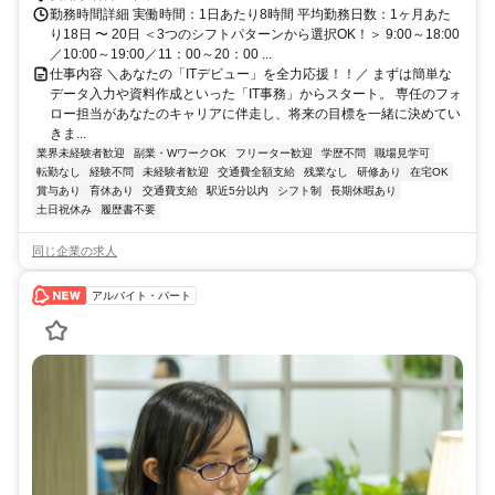
勤務時間詳細 実働時間：1日あたり8時間 平均勤務日数：1ヶ月あた
り18日 〜 20日 ＜3つのシフトパターンから選択OK！＞ 9:00～18:00
／10:00～19:00／11：00～20：00 ...
仕事内容 ＼あなたの「ITデビュー」を全力応援！！／ まずは簡単な
データ入力や資料作成といった「IT事務」からスタート。 専任のフォ
ロー担当があなたのキャリアに伴走し、将来の目標を一緒に決めてい
きま...
業界未経験者歓迎
副業・WワークOK
フリーター歓迎
学歴不問
職場見学可
転勤なし
経験不問
未経験者歓迎
交通費全額支給
残業なし
研修あり
在宅OK
賞与あり
育休あり
交通費支給
駅近5分以内
シフト制
長期休暇あり
土日祝休み
履歴書不要
同じ企業の求人
アルバイト・パート