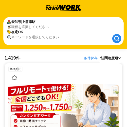
愛知県
愛知県
上前津駅
上前津駅
職種を選択してください
在宅OK
在宅OK
キーワードを選択してください
1,419件
条件保存
関連度順
業務委託