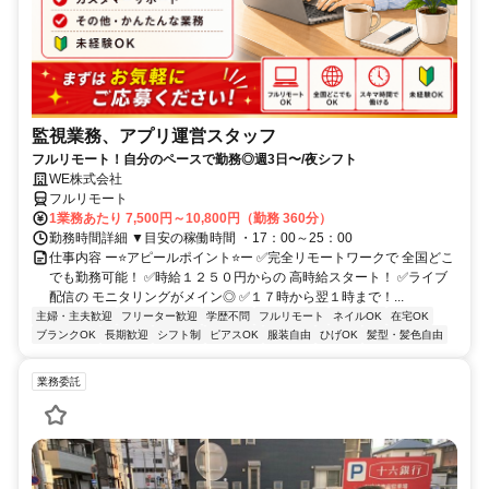
監視業務、アプリ運営スタッフ
フルリモート！自分のペースで勤務◎週3日〜/夜シフト
WE株式会社
フルリモート
1業務あたり 7,500円～10,800円（勤務 360分）
勤務時間詳細 ▼目安の稼働時間 ・17：00～25：00
仕事内容 ー⭐️アピールポイント⭐️ー ✅完全リモートワークで 全国どこ
でも勤務可能！ ✅時給１２５０円からの 高時給スタート！ ✅ライブ
配信の モニタリングがメイン◎ ✅１７時から翌１時まで！...
主婦・主夫歓迎
フリーター歓迎
学歴不問
フルリモート
ネイルOK
在宅OK
ブランクOK
長期歓迎
シフト制
ピアスOK
服装自由
ひげOK
髪型・髪色自由
業務委託