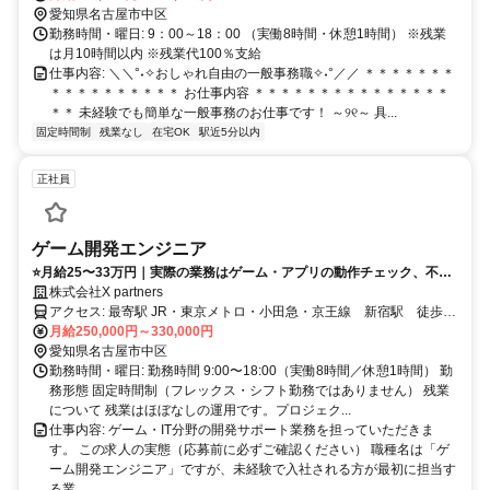
愛知県名古屋市中区
勤務時間・曜日: 9：00～18：00 （実働8時間・休憩1時間） ※残業
は月10時間以内 ※残業代100％支給
仕事内容: ＼＼°˖✧おしゃれ自由の一般事務職✧˖°／／ ＊＊＊＊＊＊＊
＊＊＊＊＊＊＊＊＊＊ お仕事内容 ＊＊＊＊＊＊＊＊＊＊＊＊＊＊＊
＊＊ 未経験でも簡単な一般事務のお仕事です！ ～୨୧～ 具...
固定時間制
残業なし
在宅OK
駅近5分以内
正社員
ゲーム開発エンジニア
⭐月給25〜33万円｜実際の業務はゲーム・アプリの動作チェック、不具
合修正、Webサービス開発サポート、ITインフラ運用など。職種名は
株式会社X partners
「ゲーム開発エンジニア」ですが、未経験スタートはサポート寄りから
アクセス: 最寄駅 JR・東京メトロ・小田急・京王線 新宿駅 徒歩5
です。土日祝休み・残業ほぼなし・社会保険完備・住宅手当あり。
分 都営大江戸線 新宿西口駅 徒歩1分
月給250,000円～330,000円
愛知県名古屋市中区
勤務時間・曜日: 勤務時間 9:00〜18:00（実働8時間／休憩1時間） 勤
務形態 固定時間制（フレックス・シフト勤務ではありません） 残業
について 残業はほぼなしの運用です。プロジェク...
仕事内容: ゲーム・IT分野の開発サポート業務を担っていただきま
す。 この求人の実態（応募前に必ずご確認ください） 職種名は「ゲ
ーム開発エンジニア」ですが、未経験で入社される方が最初に担当す
る業...