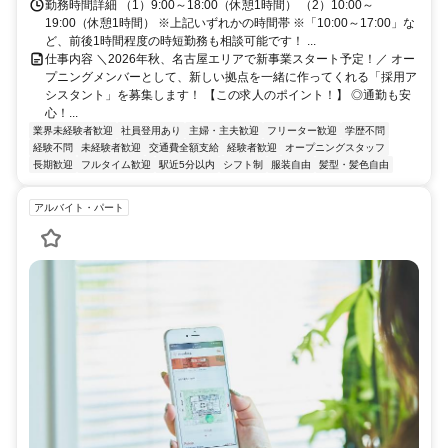
勤務時間詳細 （1）9:00～18:00（休憩1時間） （2）10:00～
19:00（休憩1時間） ※上記いずれかの時間帯 ※「10:00～17:00」な
ど、前後1時間程度の時短勤務も相談可能です！ ...
仕事内容 ＼2026年秋、名古屋エリアで新事業スタート予定！／ オー
プニングメンバーとして、新しい拠点を一緒に作ってくれる「採用ア
シスタント」を募集します！ 【この求人のポイント！】 ◎通勤も安
心！...
業界未経験者歓迎
社員登用あり
主婦・主夫歓迎
フリーター歓迎
学歴不問
経験不問
未経験者歓迎
交通費全額支給
経験者歓迎
オープニングスタッフ
長期歓迎
フルタイム歓迎
駅近5分以内
シフト制
服装自由
髪型・髪色自由
アルバイト・パート