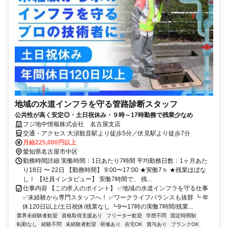
地域の水道インフラを守る管路診断スタッフ
公共性が高く安定◎・土日祝休み・９時～17時勤務で残業少なめ
フジ地中情報株式会社 名古屋支店
交通・アクセス 大須観音駅より徒歩5分／伏見駅より徒歩7分
月給225,000円以上
愛知県名古屋市中区
勤務時間詳細 実働時間：1日あたり7時間 平均勤務日数：1ヶ月あた
り18日 〜 22日 【勤務時間】 9:00〜17:00 ★実働7ｈ ★残業ほぼな
し！ 【社員インタビュー】 実働7時間で、 残...
仕事内容 【この求人のポイント】 ✅地域の水道インフラを守る仕事
✅未経験から専門スタッフへ！ ✅ワークライフバランスも抜群 ┗ 年
休120日以上/土日祝休/残業なし ┗9〜17時の実働7時間/残業...
業界未経験者歓迎
資格取得支援あり
フリーター歓迎
学歴不問
固定時間制
転勤なし
経験不問
未経験者歓迎
研修あり
在宅OK
賞与あり
ブランクOK