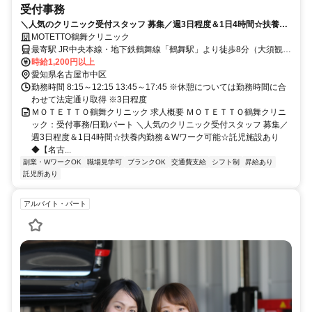
受付事務
＼人気のクリニック受付スタッフ 募集／週3日程度＆1日4時間☆扶養内
勤務＆Wワーク可能☆託児施設あり◆【名古屋市中区、鶴舞駅、クリニ
MOTETTO鶴舞クリニック
ック、受付事務、日勤パート】※積極採用中
最寄駅 JR中央本線・地下鉄鶴舞線「鶴舞駅」より徒歩8分（大須観音
駅まで11分）、地下鉄名城線「上前津駅」より徒歩10分（栄駅から
時給1,200円以上
13分）
愛知県名古屋市中区
勤務時間 8:15～12:15 13:45～17:45 ※休憩については勤務時間に合
わせて法定通り取得 ※3日程度
ＭＯＴＥＴＴＯ鶴舞クリニック 求人概要 ＭＯＴＥＴＴＯ鶴舞クリニ
ック：受付事務/日勤パート ＼人気のクリニック受付スタッフ 募集／
週3日程度＆1日4時間☆扶養内勤務＆Wワーク可能☆託児施設あり
◆【名古...
副業・WワークOK
職場見学可
ブランクOK
交通費支給
シフト制
昇給あり
託児所あり
アルバイト・パート