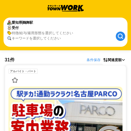
愛知県
鶴舞駅
受付
特徴/給与/雇用形態を選択してください
キーワードを選択してください
31件
条件保存
関連度順
アルバイト・パート