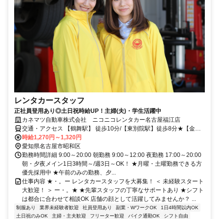
レンタカースタッフ
正社員登用あり◎土日祝時給UP！主婦(夫)・学生活躍中
カネマツ自動車株式会社 ニコニコレンタカー名古屋福江店
交通・アクセス 【鶴舞駅】 徒歩10分/【東別院駅】徒歩8分★【金山
駅】徒歩18分★車・バイク通勤OK！
時給1,270円～1,320円
愛知県名古屋市昭和区
勤務時間詳細 9:00～20:00 朝勤務 9:00～12:00 夜勤務 17:00～20:00
朝・夕夜メイン1日3時間～/週3日～OK！ ★月曜・土曜勤務できる方
優先採用中 ★午前のみの勤務、夕...
仕事内容 ★・。ー レンタカースタッフを大募集！ ＜ 未経験スタート
大歓迎！ ＞ ー・。★ ★先輩スタッフの丁寧なサポートあり ★シフト
は都合に合わせて相談OK 店舗の顔として活躍してみませんか？ ...
制服あり
業界未経験者歓迎
社員登用あり
副業・WワークOK
1日4時間以内OK
土日祝のみOK
主婦・主夫歓迎
フリーター歓迎
バイク通勤OK
シフト自由