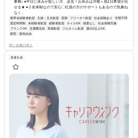
事務♪ ●平日に休みが欲しい方、必見！お休みは月曜＋他1日希望が出
せる★ ●２名体制なので安心〇社員の方のサポートもあるので気兼ね
なく...
業界未経験者歓迎
主婦・主夫歓迎
長期
フリーター歓迎
社会保険あり
学歴不問
固定時間制
未経験者歓迎
経験者歓迎
ネイルOK
残業なし
社会保険完備
ブランクOK
交通費支給
長期歓迎
フルタイム歓迎
週4日以上OK
髪型・髪色自由
同じ企業の求人
派遣社員