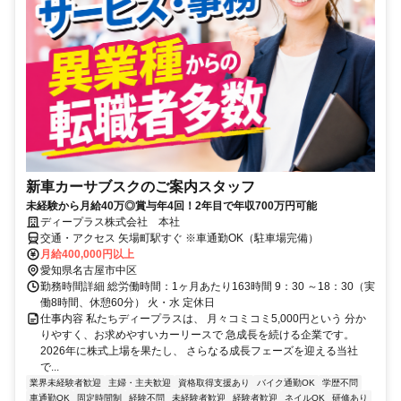
新車カーサブスクのご案内スタッフ
未経験から月給40万◎賞与年4回！2年目で年収700万円可能
ディープラス株式会社 本社
交通・アクセス 矢場町駅すぐ ※車通勤OK（駐車場完備）
月給400,000円以上
愛知県名古屋市中区
勤務時間詳細 総労働時間：1ヶ月あたり163時間 9：30 ～18：30（実
働8時間、休憩60分） 火・水 定休日
仕事内容 私たちディープラスは、 月々コミコミ5,000円という 分か
りやすく、お求めやすいカーリースで 急成長を続ける企業です。
2026年に株式上場を果たし、 さらなる成長フェーズを迎える当社
で...
業界未経験者歓迎
主婦・主夫歓迎
資格取得支援あり
バイク通勤OK
学歴不問
車通勤OK
固定時間制
経験不問
未経験者歓迎
経験者歓迎
ネイルOK
研修あり