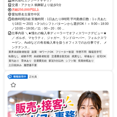
株式会社エクシードキャリア
交通・アクセス 鶴舞駅より徒歩5分
月給250,000円以上
愛知県名古屋市中区
勤務時間詳細 実働時間：1日あたり8時間 平均勤務日数：1ヶ月あた
り18日 〜 20日 ＜3つのシフトパターンから選択OK！＞ 9:00～18:00
／10:00～19:00／11：00～20：00 ...
仕事内容 ＼★憧れの輸入車ディーラーでオフィスワークデビュー★
／ ボルボ、マセラティ、ジャガー、ランドローバー、フォルクスワ
ーゲン、Audiなどの有名輸入車を扱うオフィスでのお仕事です。 メ
ンテナンス...
業界未経験者歓迎
副業・WワークOK
フリーター歓迎
学歴不問
職場見学可
転勤なし
経験不問
未経験者歓迎
交通費全額支給
残業なし
研修あり
在宅OK
賞与あり
育休あり
交通費支給
駅近5分以内
シフト制
長期休暇あり
土日祝休み
履歴書不要
正社員