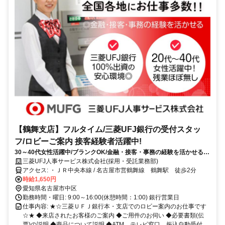
【鶴舞支店】フルタイム/三菱UFJ銀行の受付スタッ
フ/ロビーご案内 接客経験者活躍中!
30～40代女性活躍中/ブランクOK/金融・接客・事務の経験を活かせる！
残業もほぼないためワークライフバランスを重視したい方に最適です。
三菱UFJ人事サービス株式会社(採用・受託業務部)
アクセス: ・ＪＲ中央本線 / 名古屋市営鶴舞線 鶴舞駅 徒歩2分
時給1,650円
愛知県名古屋市中区
勤務時間・曜日: 9:00～16:00(休憩時間：1:00) 銀行営業日
仕事内容: ★☆三菱ＵＦＪ銀行本・支店でのロビー案内のお仕事です
☆★ ◆来店されたお客様のご案内 ◆ご用件のお伺い ◆必要書類(伝
票)の説明 ◆商品について説明 ◆ATM、テレビ窓口、振込自動受付...