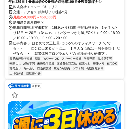
年休129日！◆未経験OK◆有給取得率100％◆残業ほぼナシ
株式会社エクシードキャリア
交通・アクセス 鶴舞駅より徒歩5分
月給250,000円～450,000円
愛知県名古屋市中区
勤務時間詳細 実働時間：1日あたり8時間 平均勤務日数：1ヶ月あた
り18日 〜 20日 ＜3つのシフトパターンから選択OK！＞ 9:00～18:00
／10:00～19:00／11：00～20：00 ...
仕事内容 ／ はじめての正社員 はじめてのオフィスワーク ＼ で
も・・・ 「自分に出来るか不安...」 【 そんな心配は一切不要◎ 】 な
ぜなら・・・ 就業体験プログラムなどの 多種多様な研修プ...
業界未経験者歓迎
副業・WワークOK
フリーター歓迎
学歴不問
職場見学可
転勤なし
経験不問
未経験者歓迎
交通費全額支給
残業なし
研修あり
在宅OK
賞与あり
育休あり
交通費支給
駅近5分以内
シフト制
長期休暇あり
土日祝休み
履歴書不要
正社員