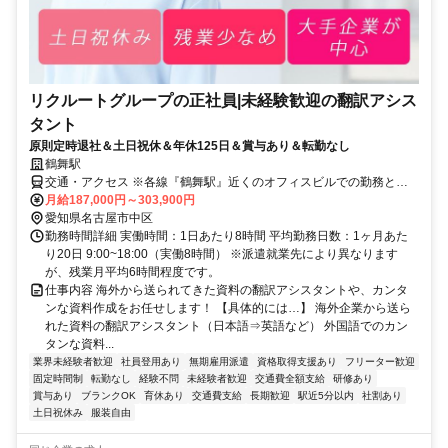
リクルートグループの正社員|未経験歓迎の翻訳アシス
タント
原則定時退社＆土日祝休＆年休125日＆賞与あり＆転勤なし
鶴舞駅
交通・アクセス ※各線『鶴舞駅』近くのオフィスビルでの勤務とな
ります
月給187,000円～303,900円
愛知県名古屋市中区
勤務時間詳細 実働時間：1日あたり8時間 平均勤務日数：1ヶ月あた
り20日 9:00~18:00（実働8時間） ※派遣就業先により異なります
が、残業月平均6時間程度です。
仕事内容 海外から送られてきた資料の翻訳アシスタントや、カンタ
ンな資料作成をお任せします！ 【具体的には…】 海外企業から送ら
れた資料の翻訳アシスタント（日本語⇒英語など） 外国語でのカン
タンな資料...
業界未経験者歓迎
社員登用あり
無期雇用派遣
資格取得支援あり
フリーター歓迎
固定時間制
転勤なし
経験不問
未経験者歓迎
交通費全額支給
研修あり
賞与あり
ブランクOK
育休あり
交通費支給
長期歓迎
駅近5分以内
社割あり
土日祝休み
服装自由