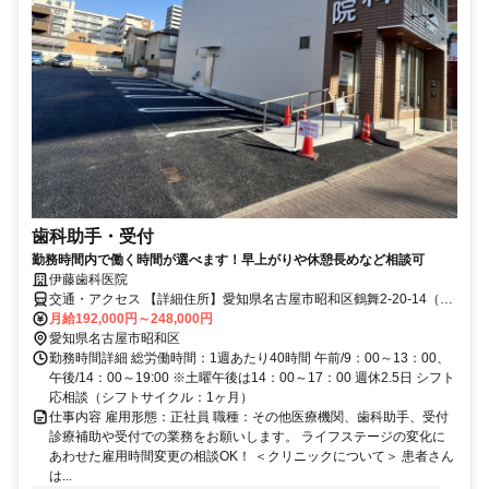
歯科助手・受付
勤務時間内で働く時間が選べます！早上がりや休憩長めなど相談可
伊藤歯科医院
交通・アクセス 【詳細住所】愛知県名古屋市昭和区鶴舞2-20-14（地
下鉄「鶴舞」駅より徒歩7分＊車・バイク通勤OK）
月給192,000円～248,000円
愛知県名古屋市昭和区
勤務時間詳細 総労働時間：1週あたり40時間 午前/9：00～13：00、
午後/14：00～19:00 ※土曜午後は14：00～17：00 週休2.5日 シフト
応相談（シフトサイクル：1ヶ月）
仕事内容 雇用形態：正社員 職種：その他医療機関、歯科助手、受付
診療補助や受付での業務をお願いします。 ライフステージの変化に
あわせた雇用時間変更の相談OK！ ＜クリニックについて＞ 患者さん
は...