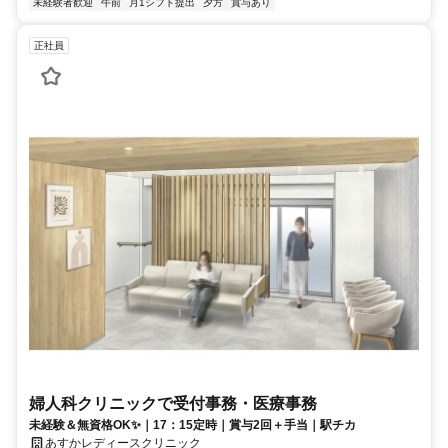
未経験者歓迎
午前
月1シフト提出
夕方
賞与あり
正社員
婦人科クリニックで受付事務・医療事務
未経験＆無資格OK✨｜17：15定時｜賞与2回＋手当｜駅チカ
あすかレディースクリニック