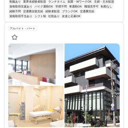
制服あり
業界未経験者歓迎
ランチタイム
副業・WワークOK
主婦・主夫歓迎
資格取得支援あり
バイク通勤OK
学歴不問
車通勤OK
職場見学可
転勤なし
経験不問
交通費全額支給
経験者歓迎
ブランクOK
交通費支給
資格取得手当あり
シフト制
社割あり
友達と応募OK
アルバイト・パート