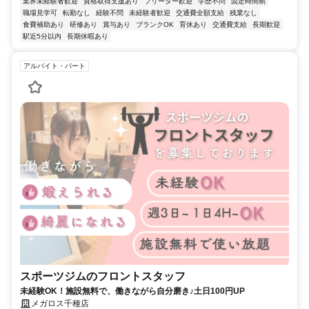
業界未経験者歓迎
資格取得支援あり
フリーター歓迎
学歴不問
固定時間制
職場見学可
転勤なし
経験不問
未経験者歓迎
交通費全額支給
残業なし
食費補助あり
研修あり
賞与あり
ブランクOK
育休あり
交通費支給
長期歓迎
駅近5分以内
長期休暇あり
アルバイト・パート
スポーツジムのフロントスタッフ
未経験OK！施設無料で、働きながら自分磨き♪土日100円UP
メガロス千種店