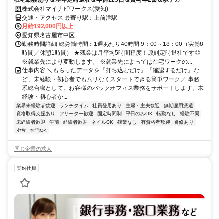
在宅勤務あり＆基本定時退社＆年休125日＆賞与年2回＆駅チカ
株式会社マイナビワークス(愛知)
交通・アクセス 最寄り駅：上前津駅
月給192,000円以上
愛知県名古屋市中区
勤務時間詳細 総労働時間：1週あたり40時間 9：00～18：00（実働8
時間／休憩1時間） ★残業は月平均5時間程度！原則定時退社です◎
※就業先により変動します。 ※就業先によっては在宅ワークの...
仕事内容 ＼もらったデータを『打ち込むだけ』『確認するだけ』な
ど、未経験・初心者でもムリなくスタートできる簡単ワーク／ 事務
系総合職として、お客様のバックオフィス業務をサポートします。未
経験・初心者か...
業界未経験者歓迎
ランチタイム
社員登用あり
主婦・主夫歓迎
無期雇用派遣
資格取得支援あり
フリーター歓迎
固定時間制
平日のみOK
転勤なし
経験不問
未経験者歓迎
午前
経験者歓迎
ネイルOK
残業なし
有資格者歓迎
研修あり
夕方
在宅OK
同じ企業の求人
契約社員