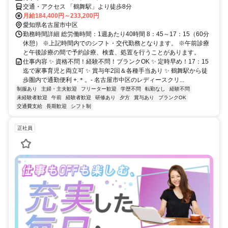
交通・アクセス 「鶴舞駅」より徒歩8分
月給184,400円～233,200円
愛知県名古屋市中区
勤務時間詳細 総労働時間：1週あたり40時間 8：45～17：15（60分
休憩） ※上記時間内でのシフト・交代勤務となります。 ※午前診療
と午後診療の間で予約診療、検査、処置を行うことがあります。
仕事内容 ✨ 資格不問！経験不問！ブランクOK ✨ 定時早め！17：15
迄で家事育児と両立可 ✨ 賞与年2回＆各種手当あり ✨ 鶴舞駅から徒
歩圏内で通勤便利 +.＊。- 名古屋市中区のレディースクリ...
制服あり
主婦・主夫歓迎
フリーター歓迎
学歴不問
転勤なし
経験不問
未経験者歓迎
午前
経験者歓迎
研修あり
夕方
賞与あり
ブランクOK
交通費支給
長期歓迎
シフト制
正社員