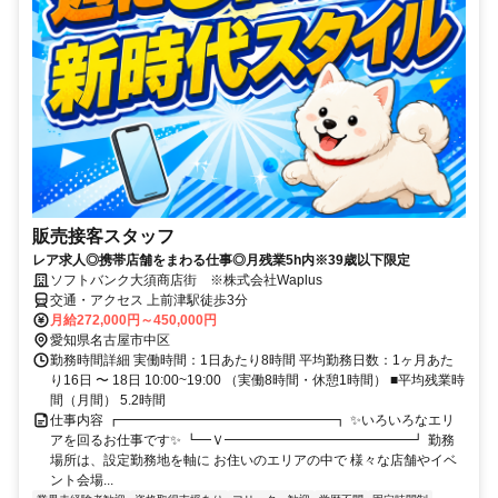
販売接客スタッフ
レア求人◎携帯店舗をまわる仕事◎月残業5h内※39歳以下限定
ソフトバンク大須商店街 ※株式会社Waplus
交通・アクセス 上前津駅徒歩3分
月給272,000円～450,000円
愛知県名古屋市中区
勤務時間詳細 実働時間：1日あたり8時間 平均勤務日数：1ヶ月あた
り16日 〜 18日 10:00~19:00 （実働8時間・休憩1時間） ■平均残業時
間（月間） 5.2時間
仕事内容 ┏━━━━━━━━━━━━━━━━┓ ✨いろいろなエリ
アを回るお仕事です✨ ┗━Ｖ━━━━━━━━━━━━━━┛ 勤務
場所は、設定勤務地を軸に お住いのエリアの中で 様々な店舗やイベ
ント会場...