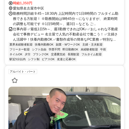
時給1,350円
愛知県名古屋市中区
勤務時間詳細 9:45～18:30内 上記時間内で1日8時間の フルタイム勤
務できる方歓迎！ ※勤務開始は9時45分～になりますが、 終業時間
の調整も可能です ※1日5時間～、週3日～なども ご...
仕事内容 ✅最低1日5h～、週3勤務できればOK♪ ✅おしゃれな不動産
会社で事務デビュー 名古屋で人気の不動産会社で働こう！ ✅主婦さ
ん活躍中！扶養内勤務OK ✅書類作成等の簡単なPC業務 ✅特別な...
業界未経験者歓迎
扶養内勤務OK
副業・WワークOK
主婦・主夫歓迎
フリーター歓迎
シフト自由
学歴不問
即日勤務OK
未経験者歓迎
午前
ネイルOK
夕方
ブランクOK
交通費支給
長期歓迎
フルタイム歓迎
駅近5分以内
シフト制
ピアスOK
友達と応募OK
アルバイト・パート