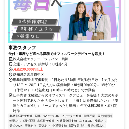
事務スタッフ
受付・事務など選べる職種でオフィスワークデビューを応援！
株式会社エクシードジャパン 鶴舞
交通・アクセス 鶴舞駅より徒歩5分
月給230,000円以上
愛知県名古屋市中区
勤務時間詳細 実働時間：1日あたり8時間 平均勤務日数：1ヶ月あた
り18日 〜 20日 1日あたりの実働時間：8時間 9時00分～18時00分
（休憩1h） ※時差出勤（10時～19時など）での勤務...
仕事内容 未経験からのオフィスワークデビューを応援！ 充実のサポ
ート体制であなたをサポートします！ 「推し活を優先したい」 「友
達とカフェ巡り」 「一人でまったり動画」 年間休日129日・原則定
時帰...
業界未経験者歓迎
副業・WワークOK
フリーター歓迎
学歴不問
固定時間制
転勤なし
経験不問
未経験者歓迎
交通費全額支給
ネイルOK
残業なし
週払いOK
研修あり
育休あり
交通費支給
駅近5分以内
長期休暇あり