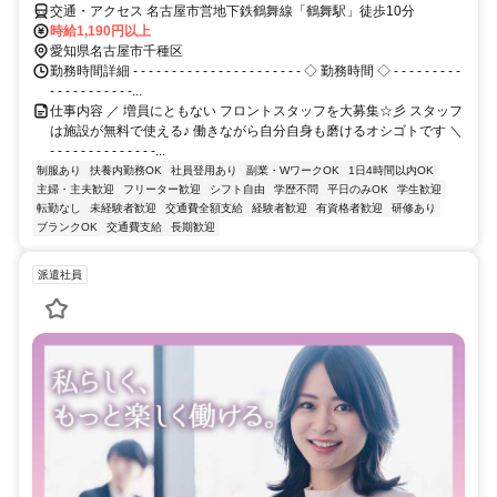
交通・アクセス 名古屋市営地下鉄鶴舞線「鶴舞駅」徒歩10分
時給1,190円以上
愛知県名古屋市千種区
勤務時間詳細 - - - - - - - - - - - - - - - - - - - - - - ◇ 勤務時間 ◇ - - - - - - - - -
- - - - - - - - - - -...
仕事内容 ／ 増員にともない フロントスタッフを大募集☆彡 スタッフ
は施設が無料で使える♪ 働きながら自分自身も磨けるオシゴトです ＼
- - - - - - - - - - - - - -...
制服あり
扶養内勤務OK
社員登用あり
副業・WワークOK
1日4時間以内OK
主婦・主夫歓迎
フリーター歓迎
シフト自由
学歴不問
平日のみOK
学生歓迎
転勤なし
未経験者歓迎
交通費全額支給
経験者歓迎
有資格者歓迎
研修あり
ブランクOK
交通費支給
長期歓迎
派遣社員