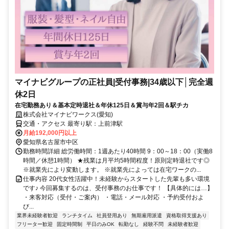
マイナビグループの正社員|受付事務|34歳以下│完全週
休2日
在宅勤務あり＆基本定時退社＆年休125日＆賞与年2回＆駅チカ
株式会社マイナビワークス(愛知)
交通・アクセス 最寄り駅：上前津駅
月給192,000円以上
愛知県名古屋市中区
勤務時間詳細 総労働時間：1週あたり40時間 9：00～18：00（実働8
時間／休憩1時間） ★残業は月平均5時間程度！原則定時退社です◎
※就業先により変動します。 ※就業先によっては在宅ワークの...
仕事内容 20代女性活躍中！未経験からスタートした先輩も多い環境
です♪ 今回募集するのは、受付事務のお仕事です！ 【具体的には…】
・来客対応（受付・ご案内） ・電話・メール対応 ・予約受付およ
び...
業界未経験者歓迎
ランチタイム
社員登用あり
無期雇用派遣
資格取得支援あり
フリーター歓迎
固定時間制
平日のみOK
転勤なし
経験不問
未経験者歓迎