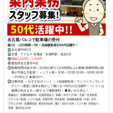
名古屋パルコで駐車場の受付
週2日・1日5時間～OK！未経験歓迎◎50代活躍中！
名古屋PARCO
交通・アクセス 名城線「矢場町駅」徒歩2分
時給1,240円～1,340円
愛知県名古屋市中区
勤務時間詳細 8:00～23:00の間で 1日5時間以上の勤務 勤務時間の調
整が可能な方歓迎！ ＜シフト例＞ 8:00～15:00 10:00～18:00 18:00
～23:00など ★週2日〜...
仕事内容 ＜ おすすめポイント ＞ ○未経験歓迎！マンツーマンでレク
チャー ○適度に身体を動かして働ける ○50代の方活躍中！ ○シフトは
融通が利きます♪ ○駅チカで通勤便利！ ◆暑い日も安心！ ...
制服あり
扶養内勤務OK
社員登用あり
副業・WワークOK
主婦・主夫歓迎
フリーター歓迎
シフト自由
学歴不問
学生歓迎
未経験者歓迎
午前
夕方
ブランクOK
交通費支給
駅近5分以内
週2・3日からOK
シフト制
社割あり
深夜
週4日以上OK