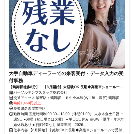
大手自動車ディーラーでの来客受付・データ入力の受
付事務
【鶴舞駅徒歩8分】 【8月開始】未経験OK 長期◆高級車ショールーム
で受付事務！
パーソルテンプスタッフ株式会社
交通アクセス 最寄駅：鶴舞駅 ＪＲ中央本線(名古屋－塩尻) 鶴舞駅 徒
歩8分 名古屋市営地下鉄名城線 矢場町駅 徒歩8分 ●JR中央本線 鶴舞
時給1,450円以上
駅からも徒歩圏内！複数路線から通勤可能
愛知県名古屋市中区
勤務時間 固定時間制 09:30～18:00（休憩01:00） 火水木金土日祝 ＊
週5日 ●月曜（祝日場合は火曜）＋平日1日休み ※GW・夏季・年末年
始休暇あり ●ほぼ残業なし 就業期間：2026...
仕事内容 【8月開始】未経験OK☆長期◆高級車ショールームで受付