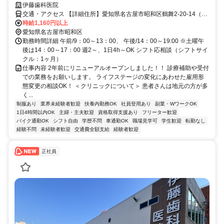
伊藤歯科医院
交通・アクセス 【詳細住所】愛知県名古屋市昭和区鶴舞2-20-14（地
下鉄「鶴舞」駅より徒歩7分＊車・バイク通勤OK）
時給1,160円以上
愛知県名古屋市昭和区
勤務時間詳細 午前/9：00～13：00、 午後/14：00～19:00 ※土曜午
後は14：00～17：00 週2～、1日4h～OK シフト応相談（シフトサイ
クル：1ヶ月）
仕事内容 2年前にリニューアルオープンしました！！ 診療補助や受付
での業務をお願いします。 ライフステージの変化にあわせた雇用形
態変更の相談OK！ ＜クリニックについて＞ 患者さんは地元の方が多
く...
制服あり
業界未経験者歓迎
扶養内勤務OK
社員登用あり
副業・WワークOK
1日4時間以内OK
主婦・主夫歓迎
資格取得支援あり
フリーター歓迎
バイク通勤OK
シフト自由
学歴不問
車通勤OK
職場見学可
学生歓迎
転勤なし
経験不問
未経験者歓迎
交通費全額支給
経験者歓迎
正社員