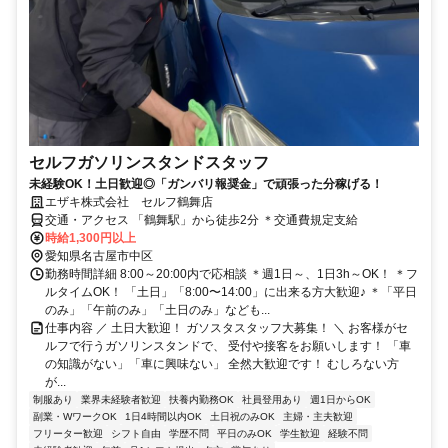
セルフガソリンスタンドスタッフ
未経験OK！土日歓迎◎「ガンバリ報奨金」で頑張った分稼げる！
エザキ株式会社 セルフ鶴舞店
交通・アクセス 「鶴舞駅」から徒歩2分 ＊交通費規定支給
時給1,300円以上
愛知県名古屋市中区
勤務時間詳細 8:00～20:00内で応相談 ＊週1日～、1日3h～OK！ ＊フ
ルタイムOK！ 「土日」「8:00〜14:00」に出来る方大歓迎♪ ＊「平日
のみ」「午前のみ」「土日のみ」なども...
仕事内容 ／ 土日大歓迎！ ガソスタスタッフ大募集！ ＼ お客様がセ
ルフで行うガソリンスタンドで、 受付や接客をお願いします！ 「車
の知識がない」「車に興味ない」 全然大歓迎です！ むしろない方
が...
制服あり
業界未経験者歓迎
扶養内勤務OK
社員登用あり
週1日からOK
副業・WワークOK
1日4時間以内OK
土日祝のみOK
主婦・主夫歓迎
フリーター歓迎
シフト自由
学歴不問
平日のみOK
学生歓迎
経験不問