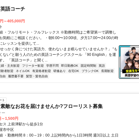
な英語コーチ
0円～405,000円
ト
細 ・フルリモート・フルフレックス ※勤務時間はご希望第一で調整し
気軽にご相談ください。 ・朝6:00〜10:00頃、夕方17:00〜24:00の時
レッスンを提供して...
「せっかく身につけた英語力、使わないまま眠らせていませんか？」 “も
ない”と願う人のための英語コーチングスクール 「90 English」を運
。 「英語コーチ」と聞く...
主婦・主夫歓迎
フリーター歓迎
学歴不問
即日勤務OK
固定時間制
英語
経験者歓迎
ネイルOK
有資格者歓迎
研修あり
在宅OK
ブランクOK
長期歓迎
自由
履歴書不要
髪型・髪色自由
ート
素敵なお花を届けませんか?フローリスト募集
ィー
円～1,500円
セス 上前津駅から徒歩1分
屋市中区
 ・勤務時間 8：00～19：00 上記時間内から1日3時間 週3日以上 土日