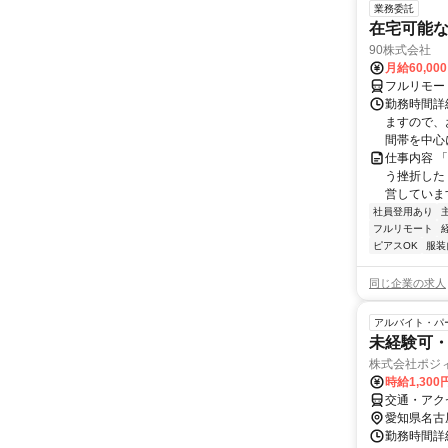
業務委託
在宅可能
90株式会社
月給60,00
フルリモー
勤務時間詳
ますので、お
間帯を中心に
仕事内容 
う挫折したく
営しています
社員登用あり
フルリモート
ピアスOK
服装
同じ企業の求人
アルバイト・パ
未経験可・
株式会社ポジ
時給1,300
交通・アク
愛知県名古
勤務時間詳細