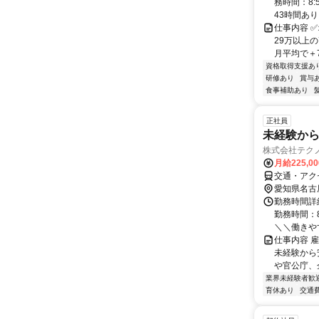
務時間：8:
43時間ありま
仕事内容 ✅
29万以上
月平均で＋7,
資格取得支援あ
研修あり
賞与
食事補助あり
正社員
未経験か
株式会社テク
月給225,0
交通・アク
愛知県名古
勤務時間詳細
勤務時間：8
＼＼働きやす.
仕事内容 
未経験から
や官公庁、
業界未経験者歓
育休あり
交通