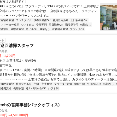
る方は大歓迎です！
POSYについて】 フラワーアトリエPOSY(ポジィー)です！ 上前津駅か
立地のフラワーアトリエの弊社は、 店頭販売はもちろん、ウエディン
ィネートやフラワーレッスンまで...
未経験者歓迎
ランチタイム
扶養内勤務OK
社員登用あり
土日祝のみOK
フリーター歓迎
シフト自由
学歴不問
即日勤務OK
職場見学可
転勤なし
験者歓迎
経験者歓迎
ネイルOK
残業なし
有資格者歓迎
ブランクOK
ート
の巡回清掃スタッフ
ヤ美装
円～1,700円
セス 上前津駅より徒歩5分
屋市中区
 7:30～17:00（実働7.5時間） ※時間応相談 ※場合によっては早出あり/事前に
✅週3日から日数相談できる ✅現場が変わり飽きにくい ✅車移動で動きのある仕事 こ
━・━・━・━・━・━ 上前津の拠点から車で出発し、カラオケ店やディーラー店舗などの
未経験者歓迎
社員登用あり
主婦・主夫歓迎
フリーター歓迎
学歴不問
平日のみOK
転勤なし
交通費支給
長期歓迎
週2・3日からOK
シフト制
techの営業事務(バックオフィス)
式会社
000円～4,500,000円