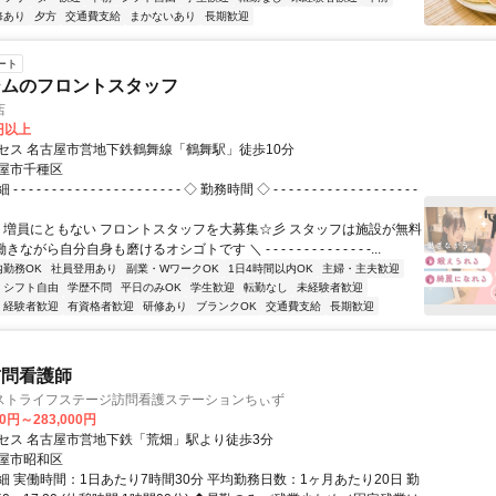
修あり
夕方
交通費支給
まかないあり
長期歓迎
ート
ジムのフロントスタッフ
店
0円以上
セス 名古屋市営地下鉄鶴舞線「鶴舞駅」徒歩10分
屋市千種区
- - - - - - - - - - - - - - - - - - - ◇ 勤務時間 ◇ - - - - - - - - - - - - - - - - - - -
／ 増員にともない フロントスタッフを大募集☆彡 スタッフは施設が無料
ながら自分自身も磨けるオシゴトです ＼ - - - - - - - - - - - - - -...
内勤務OK
社員登用あり
副業・WワークOK
1日4時間以内OK
主婦・主夫歓迎
シフト自由
学歴不問
平日のみOK
学生歓迎
転勤なし
未経験者歓迎
経験者歓迎
有資格者歓迎
研修あり
ブランクOK
交通費支給
長期歓迎
訪問看護師
ストライフステージ訪問看護ステーションちぃず
00円～283,000円
セス 名古屋市営地下鉄「荒畑」駅より徒歩3分
屋市昭和区
細 実働時間：1日あたり7時間30分 平均勤務日数：1ヶ月あたり20日 勤