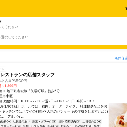
駅
してください
を選択してください
条件保
ート
ンレストランの店舗スタッフ
ings 名古屋PARCO店
円～1,300円
セス 地下鉄名城線「矢場町駅」徒歩5分
屋市中区
 勤務時間：10:00～22:30 ✅週2日～OK！ ✅1日3時間～OK！
【お仕事詳細】 ホールでは、案内、オーダーテイク、 料理提供などをお
♪ キッチンではハワイの料理や 人気のパンケーキの作成をします♪ Eggs
sでは、 アルバイ...
内勤務OK
社員登用あり
副業・WワークOK
1日4時間以内OK
土日祝のみOK
フリーター歓迎
早朝
シフト自由
学生歓迎
転勤なし
未経験者歓迎
午前