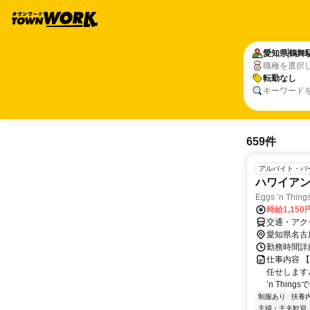
愛知県
鶴舞
職種を選択
転勤なし
キーワード
659件
アルバイト・パ
ハワイア
Eggs ’n Th
時給1,150
交通・アク
愛知県名古
勤務時間詳細
仕事内容 
任せします
’n Thing
制服あり
扶養
主婦・主夫歓迎