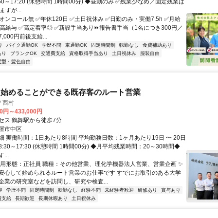
50～17:20 (休憩時間 1時間00分) ◆昼勤のみ ✅残業少なめ／固定残業は
すが...
オンコール無 ✅年休120日 ✅土日祝休み ✅日勤のみ・実働7.5h ✅月給
の高給与 ✅高定着率◎ ✅新設手当あり⏩報告書手当（1名につき300円／
000円前後支給...
り
バイク通勤OK
学歴不問
車通勤OK
固定時間制
転勤なし
食費補助あり
あり
ブランクOK
交通費支給
資格取得手当あり
土日祝休み
服装自由
髪型・髪色自由
ら始めることができる既存客のルート営業
ノ西村
00円～433,000円
セス 鶴舞駅から徒歩7分
屋市中区
 実働時間：1日あたり8時間 平均勤務日数：1ヶ月あたり19日 〜 20日
:30～17:30 (休憩時間 1時間00分) ◆月平均残業時間：20～30時間◆
..
雇用形態：正社員 職種：その他営業、理化学機器法人営業、営業企画 ✨
安心して始められるルート営業のお仕事です すでにお取引のある大学
企業の研究室などを訪問し、研究や検査...
迎
学歴不問
固定時間制
転勤なし
経験不問
未経験者歓迎
研修あり
賞与あり
費支給
長期歓迎
長期休暇あり
土日祝休み