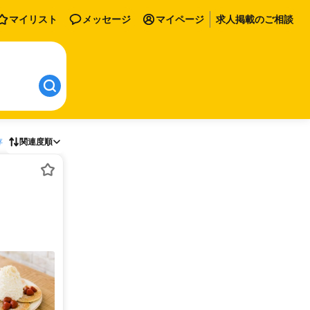
マイリスト
メッセージ
マイページ
求人掲載のご相談
存
関連度順