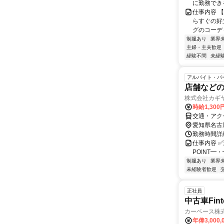
に勤務でき
仕事内容 【
らすぐの好
グのコーデ
制服あり
業界
主婦・主夫歓迎
経験不問
未経
アルバイト・パ
店舗など
株式会社カギ
時給1,300
交通・アク
愛知県名古
勤務時間詳細
仕事内容 
POINT
制服あり
業界
未経験者歓迎
正社員
中古車Fin
カーベース株
年俸3,000,