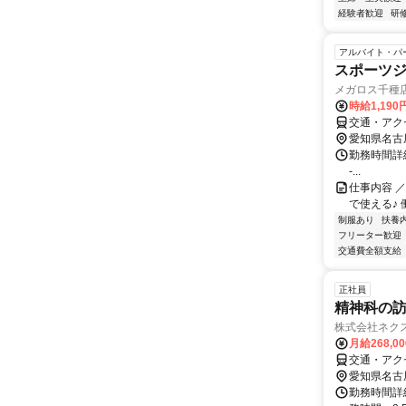
経験者歓迎
研
アルバイト・パ
スポーツ
メガロス千種
時給1,19
交通・アク
愛知県名古
勤務時間詳細 - - - 
-...
仕事内容 
で使える♪ 働き
制服あり
扶養
フリーター歓迎
交通費全額支給
正社員
精神科の
株式会社ネク
月給268,0
交通・アク
愛知県名古
勤務時間詳