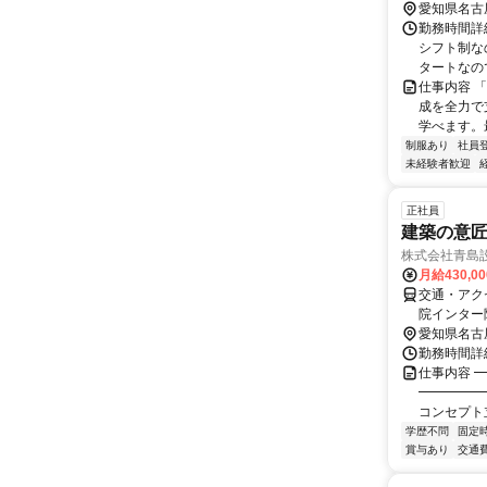
愛知県名古
勤務時間詳細
シフト制な
タートなの
仕事内容 
成を全力で
学べます。
制服あり
社員
未経験者歓迎
正社員
建築の意
株式会社青島
月給430,0
交通・アク
院インター
愛知県名古
勤務時間詳細
仕事内容 
━━━━━
コンセプト
学歴不問
固定
賞与あり
交通