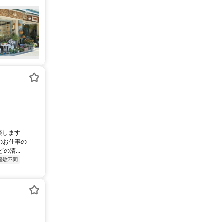
相談します
のお仕事の
清...
経験不問