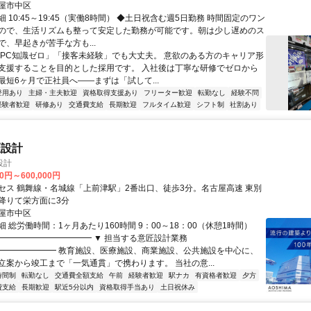
屋市中区
 10:45～19:45 （実働8時間） ◆土日祝含む週5日勤務 時間固定のワン
ので、生活リズムも整って安定した勤務が可能です。朝は少し遅めのス
で、早起きが苦手な方も...
「PC知識ゼロ」「接客未経験」でも大丈夫。 意欲のある方のキャリア形
支援することを目的とした採用です。 入社後は丁寧な研修でゼロから
最短6ヶ月で正社員へ——まずは「試して...
登用あり
主婦・主夫歓迎
資格取得支援あり
フリーター歓迎
転勤なし
経験不問
経験者歓迎
研修あり
交通費支給
長期歓迎
フルタイム歓迎
シフト制
社割あり
匠設計
設計
00円～600,000円
セス 鶴舞線・名城線「上前津駅」2番出口、徒歩3分。名古屋高速 東別
降りて栄方面に3分
屋市中区
 総労働時間：1ヶ月あたり160時間 9：00～18：00（休憩1時間）
━━━━━━━━━━━━ ▼ 担当する意匠設計業務
━━━━━━━ 教育施設、医療施設、商業施設、公共施設を中心に、
立案から竣工まで「一気通貫」で携わります。 当社の意...
時間制
転勤なし
交通費全額支給
午前
経験者歓迎
駅ナカ
有資格者歓迎
夕方
費支給
長期歓迎
駅近5分以内
資格取得手当あり
土日祝休み