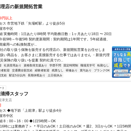
代理店の新規開拓営業
00円以上
セス 市営地下鉄「矢場町駅」より徒歩5分
屋市中区
 実働時間：1日あたり8時間 平均勤務日数：1ヶ月あたり18日 〜 20日
午前9時～午後5時 契約更新期間：契約期間は1年間です。5年経過後、
雇用への転換制度が...
当社の取り扱う保険を販売する代理店の、新規開拓営業をお任せしま
り扱い商品を、お客さまに直接販売する仕事ではありません ・新規代理
災保険の取り扱いを提案 契約社員での...
迎
社員登用あり
資格取得支援あり
学歴不問
固定時間制
職場見学可
転勤なし
験者歓迎
交通費全額支給
経験者歓迎
残業なし
研修あり
賞与あり
ブランクOK
費支給
駅近5分以内
長期休暇あり
土日祝休み
ート
の清掃スタッフ
前津支店
円
セス ◆地下鉄「上前津」駅より徒歩4分
屋市中区
 8：00～16：00 ◆1日5時間～OK
16時には業務終了＞ ＊平日のみOK！土日祝のみOK ＊週2、3日からOK ＊1日5時間