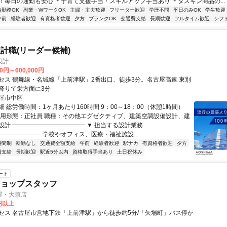
！毎日の通勤も安心 ＊子育て支援手当・スキルアップ手当あり ＊ダスキン商品の...
内勤務OK
副業・WワークOK
主婦・主夫歓迎
フリーター歓迎
学歴不問
平日のみOK
学生歓迎
午前
経験者歓迎
有資格者歓迎
夕方
ブランクOK
交通費支給
長期歓迎
フルタイム歓迎
シフ
計職(リーダー候補)
設計
00円～600,000円
セス 鶴舞線・名城線「上前津駅」2番出口、徒歩3分。名古屋高速 東別
降りて栄方面に3分
屋市中区
 総労働時間：1ヶ月あたり160時間 9：00～18：00（休憩1時間）
雇用形態：正社員 職種：その他エグゼクティブ、建築空調設備設計、建
設計 ━━━━━━━━━━━━ ▼ 担当する設計業務
━━━━━━━ 学校やオフィス、医療・福祉施設...
時間制
転勤なし
交通費全額支給
午前
経験者歓迎
駅ナカ
有資格者歓迎
夕方
費支給
長期歓迎
駅近5分以内
資格取得手当あり
土日祝休み
ート
ショップスタッフ
屋・大須店
0円以上
セス 名古屋市営地下鉄「上前津駅」から徒歩約5分/「矢場町」バス停か