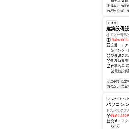
費規定支給
制服あり
扶養
未経験者歓迎
正社員
建築設備設
株式会社青島
月給430,0
交通・アク
院インター
愛知県名古
勤務時間詳細
仕事内容 
築電気設備
━━━━━
学歴不問
固定
賞与あり
交通
アルバイト・パ
パソコン
ドスパラ名古
時給1,35
交通・アク
ら5分