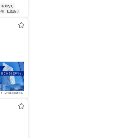
転勤なし
ト制
社割あり