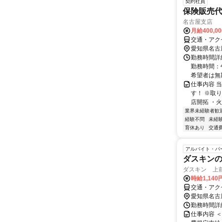
契約社員
保険販売
名古屋支店
月給400,0
交通・アク
愛知県名古
勤務時間詳細
勤務時間：
希望者は無期
仕事内容 
す！ ※取
店開拓 ・火
業界未経験者歓
経験不問
未経
育休あり
交通
アルバイト・パ
ダスキン
ダスキン 上
時給1,140
交通・アク
愛知県名古
勤務時間詳細
仕事内容 ＜