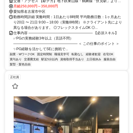
交通・アクセス 【駅チカ】地下鉄東山線・鶴舞線「伏見駅」より徒
歩約5分
月給250,000円～350,000円
愛知県名古屋市中区
勤務時間詳細 実働時間：1日あたり8時間 平均勤務日数：1ヶ月あた
り20日 〜 21日 9:00～18:00（実働8時間） ※クライアント先により
異なる場合があります。 ◎フレックスタイムOK ◎...
仕事内容 ―――――――――――――――――― 【必須スキル】
✅PGの実務経験3年以上（言語不問）
―――――――――――――――――― ＜ この仕事のポイント ＞
✨PG経験を活かしてSEに挑戦で...
副業・WワークOK
固定時間制
職場見学可
転勤なし
経験者歓迎
在宅OK
賞与あり
交通費支給
駅近5分以内
資格取得手当あり
土日祝休み
服装自由
髪型・髪色自由
正社員