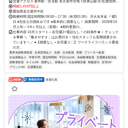
交通アクセス 最寄駅：伏見駅 名古屋市営地下鉄東山線 伏見(愛知県)
駅 徒歩1分 名古屋市営地下鉄鶴舞線 丸の内(愛知県)駅 徒歩8分 ●地下
時給1,450円以上
鉄桜通線を利用の方にも便利です
愛知県名古屋市中区
勤務時間 固定時間制 09:00～17:30（休憩01:00） 月火水木金 ＊週5
日 ●完全土日祝休みです ●基本的に残業なし！ 就業期間：2026年10
月上旬～※6ヶ月以上（長期） ●契約更新の...
仕事内容 10月スタート＜在宅週2×電話なし！の好条件★＞ チェック
＆事務 ＼「働きやすさ」はお墨付き！当社スタッフも長期就業され
ています！／ ●【残業なし＋在宅週２〇】ワークライフバランス重視
の方...
業界未経験者歓迎
社員登用あり
主婦・主夫歓迎
長期
フリーター歓迎
社会保険あり
学歴不問
固定時間制
平日のみOK
未経験者歓迎
交通費全額支給
経験者歓迎
ネイルOK
残業なし
研修あり
社会保険完備
制服貸与
在宅OK
ブランクOK
交通費支給
派遣社員