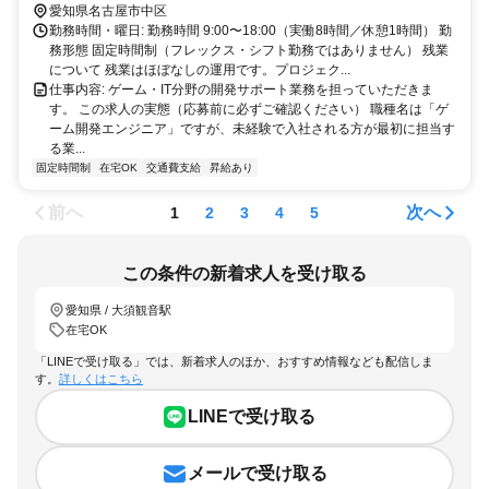
愛知県名古屋市中区
勤務時間・曜日: 勤務時間 9:00〜18:00（実働8時間／休憩1時間） 勤
務形態 固定時間制（フレックス・シフト勤務ではありません） 残業
について 残業はほぼなしの運用です。プロジェク...
仕事内容: ゲーム・IT分野の開発サポート業務を担っていただきま
す。 この求人の実態（応募前に必ずご確認ください） 職種名は「ゲ
ーム開発エンジニア」ですが、未経験で入社される方が最初に担当す
る業...
固定時間制
在宅OK
交通費支給
昇給あり
前へ
次へ
1
2
3
4
5
この条件の新着求人を受け取る
愛知県 / 大須観音駅
在宅OK
「LINEで受け取る」では、新着求人のほか、おすすめ情報なども配信しま
す。
詳しくはこちら
LINEで受け取る
メールで受け取る