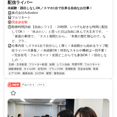
配信ライバー
未経験・顔出しなしOK／スマホ1台で出来る自由なお仕事！
株式会社Activation
フルリモート
完全歩合制
勤務時間詳細 【自由シフト】 ・24時間、いつでも好きな時間に配信
してOK！ ・「休みたい」と思った日は自由に休んで大丈夫です。 ・
「家庭の事情で」「テスト期間だから」「本業の繁忙期なので」な
ど、プラ...
仕事内容 ＼スマホ1台で自分らしく輝く！未経験から始めるライブ配
信ライバー大募集／ ✅未経験OK！特別なスキルや機材は一切不要！
✅完全在宅・フルリモート！全国どこからでも参加OK！ ✅顔出しな
しの「...
主婦・主夫歓迎
フリーター歓迎
短期
シフト自由
学歴不問
フルリモート
経験者歓迎
ネイルOK
在宅OK
ブランクOK
長期歓迎
完全歩合制
単発
ピアスOK
服装自由
ひげOK
髪型・髪色自由
アルバイト・パート