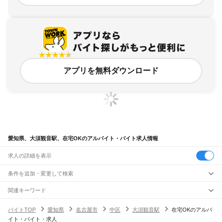
アプリを無料ダウンロード
愛知県、大須観音駅、在宅OKのアルバイト・バイト求人情報
求人の詳細を表示
条件を追加・変更して検索
市区町村を追加・変更
関連キーワード
完全在宅ワーク 全国
シール貼り 在宅
現在地周辺
ガチャガチャ
犬カフェ
愛知県
駅を追加・変更
バイトTOP
愛知県
名古屋市
中区
大須観音駅
在宅OKのアルバ
愛知県
すべて
イト・バイト・求人
名古屋市
すべて