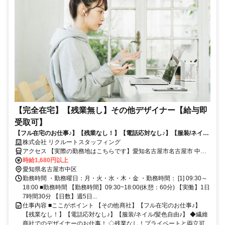
【完全在宅】【残業無し】その他デザイナー【給与即
受取可】
【フル在宅のお仕事♪】【残業なし！】【電話応対なし♪】【服装/ネイル/
髪色自由♪】◆繊維商社でのデザイナーのお仕事！
株式会社 リクルートスタッフィング
アクセス 【実際の勤務地はこちらです】愛知名古屋市名古屋市 中区
伏見(愛知県)駅徒歩2分
時給1,680円以上
愛知県名古屋市中区
勤務時間 ・勤務曜日：月・火・水・木・金 ・勤務時間： [1] 09:30～
18:00 ■勤務時間 【勤務時間】09:30~18:00(休憩：60分) 【実働】1日
7時間30分 【日数】週5日...
仕事内容 ■ここがポイント 【その他商社】【フル在宅のお仕事♪】
【残業なし！】【電話応対なし♪】【服装/ネイル/髪色自由♪】 ◆繊維
商社でのデザイナーのお仕事！ ◇残業なし！プライベートと両立可