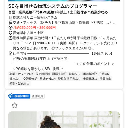
SEを目指せる物流システムのプログラマー
言語・業界経験不問◆PG経験3年以上！土日祝休み＊残業少なめ
株式会社サニー情報システム
交通・アクセス 【駅チカ】地下鉄東山線・鶴舞線「伏見駅」より徒
歩約5分
月給250,000円～350,000円
愛知県名古屋市中区
勤務時間詳細 実働時間：1日あたり8時間 平均勤務日数：1ヶ月あた
り20日 〜 21日 9:00～18:00（実働8時間） ※クライアント先により
異なる場合があります。 ◎フレックスタイムOK ◎...
仕事内容 ―――――――――――――――――― 【必須スキル】
✅PGの実務経験3年以上（言語不問）
―――――――――――――――――― ＜ この仕事のポイント ＞
✨PG経験を活かしてSEに挑戦で...
副業・WワークOK
固定時間制
職場見学可
転勤なし
経験者歓迎
在宅OK
賞与あり
交通費支給
駅近5分以内
資格取得手当あり
土日祝休み
服装自由
髪型・髪色自由
派遣社員