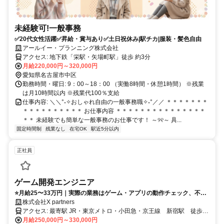
未経験可!一般事務
✅20代女性活躍✅昇給・賞与あり✅土日祝休み|駅チカ|服装・髪色自由
アールイー・プランニング株式会社
アクセス: 地下鉄「栄駅・矢場町駅」徒歩 約3分
月給220,000円～320,000円
愛知県名古屋市中区
勤務時間・曜日: 9：00～18：00 （実働8時間・休憩1時間） ※残業
は月10時間以内 ※残業代100％支給
仕事内容: ＼＼°˖✧おしゃれ自由の一般事務職✧˖°／／ ＊＊＊＊＊＊＊
＊＊＊＊＊＊＊＊＊＊ お仕事内容 ＊＊＊＊＊＊＊＊＊＊＊＊＊＊＊
＊＊ 未経験でも簡単な一般事務のお仕事です！ ～୨୧～ 具...
固定時間制
残業なし
在宅OK
駅近5分以内
正社員
ゲーム開発エンジニア
⭐月給25〜33万円｜実際の業務はゲーム・アプリの動作チェック、不具
合修正、Webサービス開発サポート、ITインフラ運用など。職種名は
株式会社X partners
「ゲーム開発エンジニア」ですが、未経験スタートはサポート寄りから
アクセス: 最寄駅 JR・東京メトロ・小田急・京王線 新宿駅 徒歩5
です。土日祝休み・残業ほぼなし・社会保険完備・住宅手当あり。
分 都営大江戸線 新宿西口駅 徒歩1分
月給250,000円～330,000円