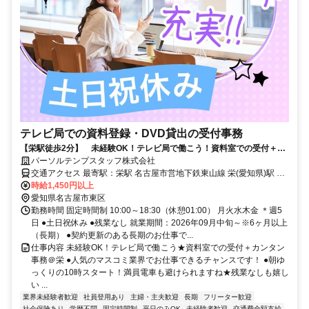
テレビ局での資料登録・DVD貸出の受付事務
【栄駅徒歩2分】 未経験OK！テレビ局で働こう！資料室での受付＋カ
ンタン事務＠栄
パーソルテンプスタッフ株式会社
交通アクセス 最寄駅：栄駅 名古屋市営地下鉄東山線 栄(愛知県)駅 徒
歩2分 名古屋市営地下鉄名城線 久屋大通駅 徒歩5分 栄地下直結です♪
時給1,450円以上
桜通線・瀬戸線もOK！
愛知県名古屋市東区
勤務時間 固定時間制 10:00～18:30（休憩01:00） 月火水木金 ＊週5
日 ●土日祝休み ●残業なし 就業期間：2026年09月中旬～※6ヶ月以上
（長期） ●契約更新のある長期のお仕事で...
仕事内容 未経験OK！テレビ局で働こう★資料室での受付＋カンタン
事務＠栄 ●人気のマスコミ業界でお仕事できるチャンスです！ ●朝ゆ
っくりの10時スタート！満員電車も避けられますね★残業なしも嬉し
い ...
業界未経験者歓迎
社員登用あり
主婦・主夫歓迎
長期
フリーター歓迎
社会保険あり
学歴不問
固定時間制
平日のみOK
未経験者歓迎
交通費全額支給