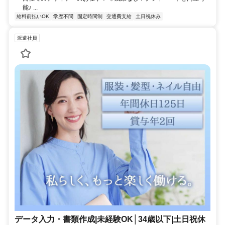
能♪ ...
給料前払いOK
学歴不問
固定時間制
交通費支給
土日祝休み
派遣社員
データ入力・書類作成|未経験OK│34歳以下|土日祝休