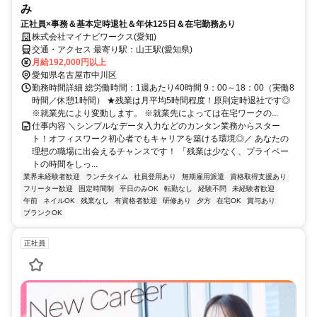
み
正社員×事務＆基本定時退社＆年休125日＆在宅勤務あり
株式会社マイナビワークス(愛知)
交通・アクセス 最寄り駅：山王駅(愛知県)
月給192,000円以上
愛知県名古屋市中川区
勤務時間詳細 総労働時間：1週あたり40時間 9：00～18：00（実働8
時間／休憩1時間） ★残業は月平均5時間程度！原則定時退社です◎
※就業先により変動します。 ※就業先によっては在宅ワークの...
仕事内容 ＼シンプルなデータ入力などのカンタン業務からスター
ト！オフィスワーク初心者でもキャリアを築ける環境◎／ あなたの
理想の職場に出会えるチャンスです！ 「残業は少なく、プライベー
トの時間をしっ...
業界未経験者歓迎
ランチタイム
社員登用あり
無期雇用派遣
資格取得支援あり
フリーター歓迎
固定時間制
平日のみOK
転勤なし
経験不問
未経験者歓迎
午前
ネイルOK
残業なし
有資格者歓迎
研修あり
夕方
在宅OK
賞与あり
ブランクOK
正社員