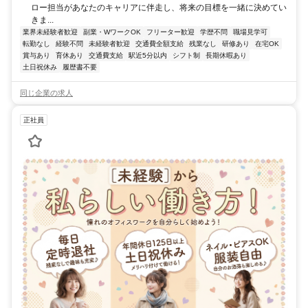
ロー担当があなたのキャリアに伴走し、将来の目標を一緒に決めてい
きま...
業界未経験者歓迎
副業・WワークOK
フリーター歓迎
学歴不問
職場見学可
転勤なし
経験不問
未経験者歓迎
交通費全額支給
残業なし
研修あり
在宅OK
賞与あり
育休あり
交通費支給
駅近5分以内
シフト制
長期休暇あり
土日祝休み
履歴書不要
同じ企業の求人
正社員