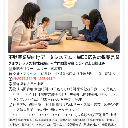
不動産業界向けデータシステム・WEB広告の提案営業
フルフレックス制/未経験から専門知識が身につく◎土日祝休み
株式会社マーキュリー 東海支社
交通・アクセス 「伏見駅」4・5番出口より徒歩2分、「栄」駅より徒
歩10分
月給268,734円～335,064円
愛知県名古屋市中区
勤務時間詳細 実働時間：1日あたり8時間 平均勤務日数：1ヶ月あた
り20日 〜 21日 【標準労働時間】1日8時間 【休憩時間】60分 【フレ
キシブルタイム】7:00～22:00 ▶中抜けもOK！
仕事内容 雇用形態：正社員 職種：Webサービス法人営業、広告/メデ
ィア法人営業、その他企画/マーケティング
⋄✧⋄⋆⋅⋆⋄✧⋄⋆⋅⋆⋄✧⋄⋆⋅⋆⋄✧⋄⋆⋅⋆⋄✧⋄ ＼未経験から“不動産Tech営...
業界未経験者歓迎
資格取得支援あり
学歴不問
経験不問
未経験者歓迎
研修あり
在宅OK
賞与あり
ブランクOK
育休あり
交通費支給
駅近5分以内
土日祝休み