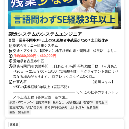
製造システムのシステムエンジニア
言語・業界不問◆3年以上のSE経験者◆残業少なめ＊土日祝休み
株式会社サニー情報システム
交通・アクセス 【駅チカ】地下鉄東山線・鶴舞線「伏見駅」より徒
歩約5分
月給360,000円～460,000円
愛知県名古屋市中区
勤務時間詳細 実働時間：1日あたり8時間 平均勤務日数：1ヶ月あた
り20日 〜 21日 9:00～18:00（実働8時間） ※クライアント先により
異なる場合があります。 ◎フレックスタイムOK ◎...
仕事内容 ―――――――――――――――――― 【必須スキル】
✅SEの実務経験3年以上（言語不問）
―――――――――――――――――― ＼＼ この仕事のポイント ／
／ ✨上流工程（要件定義・基本設...
副業・WワークOK
固定時間制
転勤なし
経験者歓迎
在宅OK
賞与あり
交通費支給
駅近5分以内
資格取得手当あり
土日祝休み
服装自由
髪型・髪色自由
正社員