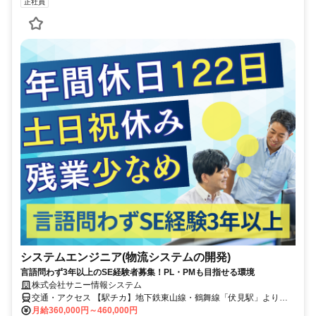
正社員
システムエンジニア(物流システムの開発)
言語問わず3年以上のSE経験者募集！PL・PMも目指せる環境
株式会社サニー情報システム
交通・アクセス 【駅チカ】地下鉄東山線・鶴舞線「伏見駅」より徒
歩約5分
月給360,000円～460,000円