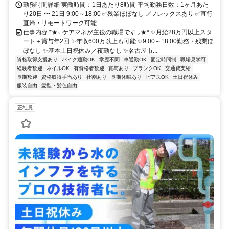
勤務時間詳細 実働時間：1日あたり8時間 平均勤務日数：1ヶ月あた
り20日 〜 21日 9:00～18:00 ✅残業ほぼなし ✅フレックスあり ✅直行
直帰・リモートワーク可能
仕事内容 *★⸜ ケアマネが主役の職場です ⸝★* ✨月給28万円以上スタ
ート＋賞与年2回 ✨年収600万以上も可能 ✨9:00～18:00勤務・残業ほ
ぼなし ✨基本土日祝休み／夜勤なし ✨名古屋市...
資格取得支援あり
バイク通勤OK
学歴不問
車通勤OK
固定時間制
職場見学可
経験者歓迎
ネイルOK
有資格者歓迎
賞与あり
ブランクOK
交通費支給
長期歓迎
資格取得手当あり
社割あり
長期休暇あり
ピアスOK
土日祝休み
服装自由
髪型・髪色自由
正社員