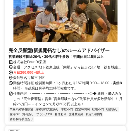
完全反響型(新規開拓なし)のルームアドバイザー
営業経験不問＆20代・30代の若手多数！年間休日115日以上
株式会社Four D/栄店
交通・アクセス 地下鉄東山線「栄駅」から徒歩2分／地下鉄名城線
「矢場町駅」から徒歩5分
月給260,000円以上
愛知県名古屋市中区
勤務時間詳細 総労働時間：1ヶ月あたり167時間 9:00～18:00（実働8
時間） ※残業は月平均22時間程度です。
仕事内容 ･･･━━････━━････━━････━━････◇◆ 新規・飛込みな
しの『完全反響型』営業 “営業経験のない”先輩社員が多数活躍中！ 月
給26万円～＋インセンで月収60万円以上も！...
業界未経験者歓迎
資格取得支援あり
学歴不問
固定時間制
経験不問
研修あり
在宅OK
賞与あり
ブランクOK
育休あり
交通費支給
駅近5分以内
資格取得手当あり