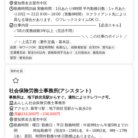
愛知県名古屋市中区
勤務時間詳細 実働時間：1日あたり8時間 平均勤務日数：1ヶ月あた
り20日 〜 21日 9:00～18:00（実働8時間） ※クライアント先により
異なる場合があります。 ◎フレックスタイムOK ◎...
仕事内容 ―――――――――――――――――― 【必須スキル】
✅SEの実務経験3年以上（言語不問）
―――――――――――――――――― ＼＼ この仕事のポイント ／
／ ✨上流工程（要件定義・基本設...
副業・WワークOK
固定時間制
転勤なし
経験者歓迎
在宅OK
賞与あり
交通費支給
駅近5分以内
資格取得手当あり
土日祝休み
服装自由
髪型・髪色自由
契約社員
社会保険労務士事務所(アシスタント)
事務所は、地下鉄伏見駅からすぐ。適性によりテレワーク可。
あんしん社会保険労務士事務所
アクセス: 最寄り駅：地下鉄伏見駅から徒歩2分
月給210,000円～238,000円
愛知県名古屋市中区
勤務時間・曜日: 勤務日：平日 勤務時間：午前9時から午後5時までの
間 時短勤務可（現在9～15時1名、9～16時2名、9時～17時
1名） 原則、時間外勤務や休日勤務はありません。 ...