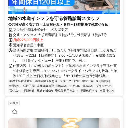
地域の水道インフラを守る管路診断スタッフ
公共性が高く安定◎・土日祝休み・９時～17時勤務で残業少なめ
フジ地中情報株式会社 名古屋支店
交通・アクセス 大須観音駅より徒歩5分／伏見駅より徒歩7分
月給225,000円以上
愛知県名古屋市中区
勤務時間詳細 実働時間：1日あたり7時間 平均勤務日数：1ヶ月あた
り18日 〜 22日 【勤務時間】 9:00〜17:00 ★実働7ｈ ★残業ほぼな
し！ 【社員インタビュー】 実働7時間で、 残...
仕事内容 【この求人のポイント】 ✅地域の水道インフラを守る仕事
✅未経験から専門スタッフへ！ ✅ワークライフバランスも抜群 ┗ 年
休120日以上/土日祝休/残業なし ┗9〜17時の実働7時間/残業...
業界未経験者歓迎
資格取得支援あり
フリーター歓迎
学歴不問
固定時間制
転勤なし
経験不問
未経験者歓迎
研修あり
在宅OK
賞与あり
ブランクOK
育休あり
長期歓迎
駅近5分以内
資格取得手当あり
長期休暇あり
土日祝休み
正社員