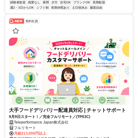
経験者歓迎
残業なし
夜間
夕方
在宅OK
ブランクOK
長期歓迎
週2・3日からOK
シフト制
長期休暇あり
土日祝休み
服装自由
契約社員
大手フードデリバリー配達員対応 | チャットサポート
9月9日スタート！／完全フルリモート／(TP03C)
Teleperformance Japan株式会社
フルリモート
月給213,000円以上