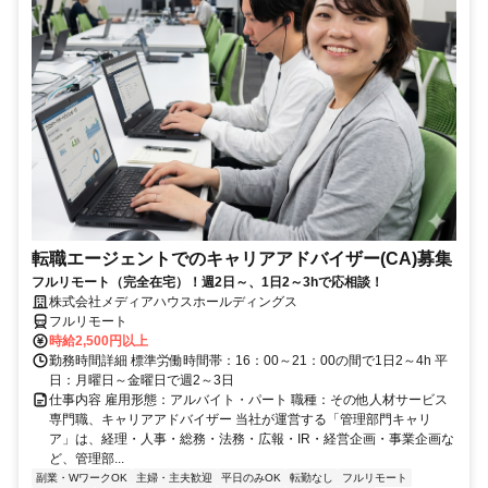
転職エージェントでのキャリアアドバイザー(CA)募集
フルリモート（完全在宅）！週2日～、1日2～3hで応相談！
株式会社メディアハウスホールディングス
フルリモート
時給2,500円以上
勤務時間詳細 標準労働時間帯：16：00～21：00の間で1日2～4h 平
日：月曜日～金曜日で週2～3日
仕事内容 雇用形態：アルバイト・パート 職種：その他人材サービス
専門職、キャリアアドバイザー 当社が運営する「管理部門キャリ
ア」は、経理・人事・総務・法務・広報・IR・経営企画・事業企画な
ど、管理部...
副業・WワークOK
主婦・主夫歓迎
平日のみOK
転勤なし
フルリモート