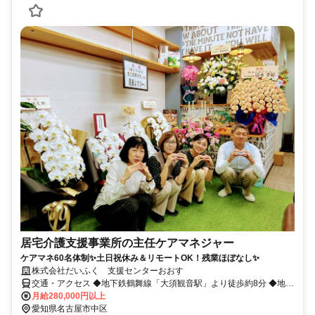
居宅介護支援事業所の主任ケアマネジャー
ケアマネ60名体制✨土日祝休み＆リモートOK！残業ほぼなし✨
株式会社だいふく 支援センターおおす
交通・アクセス ◆地下鉄鶴舞線「大須観音駅」より徒歩約8分 ◆地下
鉄名城線「上前津駅」より徒歩約12分 ⭐車通勤OK
月給280,000円以上
愛知県名古屋市中区