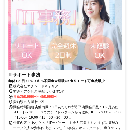
ITサポート事務
年休129日！PCスキル不問◆未経験OK◆リモート可◆残業少
株式会社エクシードキャリア
交通・アクセス 栄駅より徒歩5分
月給250,000円～450,000円
愛知県名古屋市中区
勤務時間詳細 実働時間：1日あたり8時間 平均勤務日数：1ヶ月あた
り18日 〜 20日 ＜3つのシフトパターンから選択OK！＞ 9:00～18:00
／10:00～19:00／11：00～20：00 ...
仕事内容 ＼あなたの「ITデビュー」を全力応援！！／ まずは簡単な
データ入力や資料作成といった「IT事務」からスタート。 専任のフォ