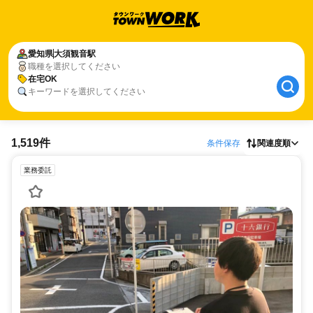
愛知県
大須観音駅
職種を選択してください
在宅OK
キーワードを選択してください
1,519件
条件保存
関連度順
業務委託