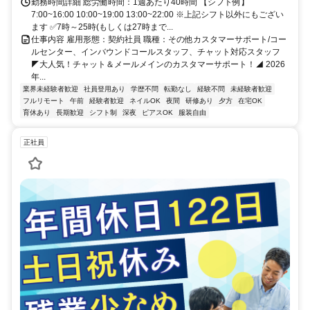
勤務時間詳細 総労働時間：1週あたり40時間 【シフト例】
7:00~16:00 10:00~19:00 13:00~22:00 ※上記シフト以外にもござい
ます ✅7時～25時(もしくは27時まで...
仕事内容 雇用形態：契約社員 職種：その他カスタマーサポート/コー
ルセンター、インバウンドコールスタッフ、チャット対応スタッフ
◤大人気！チャット＆メールメインのカスタマーサポート！◢ 2026
年...
業界未経験者歓迎
社員登用あり
学歴不問
転勤なし
経験不問
未経験者歓迎
フルリモート
午前
経験者歓迎
ネイルOK
夜間
研修あり
夕方
在宅OK
育休あり
長期歓迎
シフト制
深夜
ピアスOK
服装自由
正社員