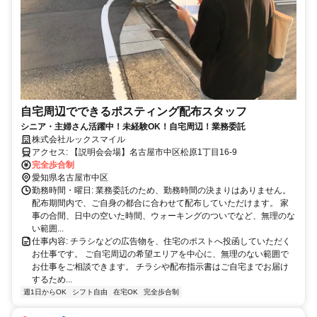
自宅周辺でできるポスティング配布スタッフ
シニア・主婦さん活躍中！未経験OK！自宅周辺！業務委託
株式会社ルックスマイル
アクセス: 【説明会会場】名古屋市中区松原1丁目16-9
完全歩合制
愛知県名古屋市中区
勤務時間・曜日: 業務委託のため、勤務時間の決まりはありません。
配布期間内で、ご自身の都合に合わせて配布していただけます。 家
事の合間、日中の空いた時間、ウォーキングのついでなど、無理のな
い範囲...
仕事内容: チラシなどの広告物を、住宅のポストへ投函していただく
お仕事です。 ご自宅周辺の希望エリアを中心に、無理のない範囲で
お仕事をご相談できます。 チラシや配布指示書はご自宅までお届け
するため...
週1日からOK
シフト自由
在宅OK
完全歩合制