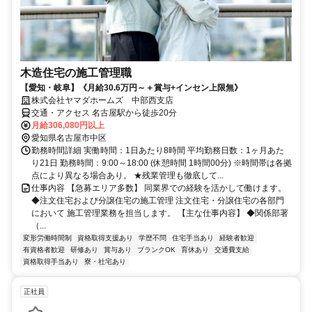
木造住宅の施工管理職
【愛知・岐阜】《月給30.6万円～＋賞与+インセン上限無》
株式会社ヤマダホームズ 中部西支店
交通・アクセス 名古屋駅から徒歩20分
月給306,080円以上
愛知県名古屋市中区
勤務時間詳細 実働時間：1日あたり8時間 平均勤務日数：1ヶ月あた
り21日 勤務時間：9:00～18:00 (休憩時間 1時間00分) ※時間帯は各拠
点により異なる場合あり。 ★残業管理も徹底して...
仕事内容 【急募エリア多数】 同業界での経験を活かして働けます。
◆注文住宅および分譲住宅の施工管理 注文住宅・分譲住宅の各部門
において 施工管理業務を担当します。 【主な仕事内容】 ◆関係部署
（...
変形労働時間制
資格取得支援あり
学歴不問
住宅手当あり
経験者歓迎
有資格者歓迎
研修あり
賞与あり
ブランクOK
育休あり
交通費支給
資格取得手当あり
寮・社宅あり
正社員