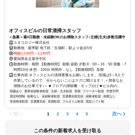
オフィスビルの日常清掃スタッフ
＜急募＞週4日勤務・未経験OKのお掃除スタッフ♪主婦(主夫)多数活躍中
ユタコロジー株式会社
勤務地・最寄駅 地下鉄「矢場町」駅より徒歩5分
時給1,140円～1,190円
愛知県名古屋市中区
勤務時間・期間 【勤務時間】 朝勤 昼勤 夕勤 8：00～16：50 実働：7
時間10分 休憩：100分 時間外：なし 【勤務期間】 長期
仕事内容 オフィスビルの清掃業務をお願いします。 現場は5～6人で
作業しているので、分からないことはスグに聞けます！ ＜簡単なお
掃除のお仕事です♪＞ ■ フロアの掃除機・モップがけ ■ ビル内の...
制服あり
業界未経験者歓迎
主婦・主夫歓迎
長期
フリーター歓迎
学歴不問
固定時間制
転勤なし
未経験者歓迎
交通費全額支給
経験者歓迎
残業なし
有資格者歓迎
交通費支給
長期歓迎
フルタイム歓迎
固定シフト制
前へ
次へ
1
2
3
4
5
この条件の新着求人を受け取る