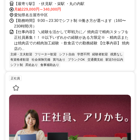
【最寄り駅】 ・伏見駅 ・栄駅 ・丸の内駅
月給229,000円～340,000円
愛知県名古屋市中区
【勤務時間】 9:00～23:30でシフト制 ※働き方が選べます（160〜
230時間/月）
【仕事内容】 ＼経験を活かして即戦力に／ 焼肉店で精肉スタッフを
正社員募集！！ ※以下いずれかの経験がある方限定※ ・精肉店また
は焼肉店での精肉加工経験 ・飲食店での勤務経験 【仕事内容】 焼肉
店の...
主婦・主夫歓迎
フリーター歓迎
シフト自由
学歴不問
経験者歓迎
残業なし
有資格者歓迎
社会保険完備
賞与あり
ブランクOK
交通費支給
駅近5分以内
シフト制
昇給あり
食事補助あり
正社員