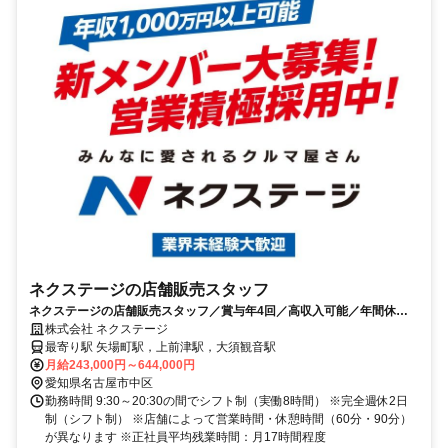
ネクステージの店舗販売スタッフ
ネクステージの店舗販売スタッフ／賞与年4回／高収入可能／年間休日
125日／来店対応（完全反響型）／20代・30代活躍中✨／転勤あり・転
株式会社 ネクステージ
勤なしが選べる総合職／完全反響型営業／40歳未満の方対象
最寄り駅 矢場町駅，上前津駅，大須観音駅
月給243,000円～644,000円
愛知県名古屋市中区
勤務時間 9:30～20:30の間でシフト制（実働8時間） ※完全週休2日
制（シフト制） ※店舗によって営業時間・休憩時間（60分・90分）
が異なります ※正社員平均残業時間：月17時間程度