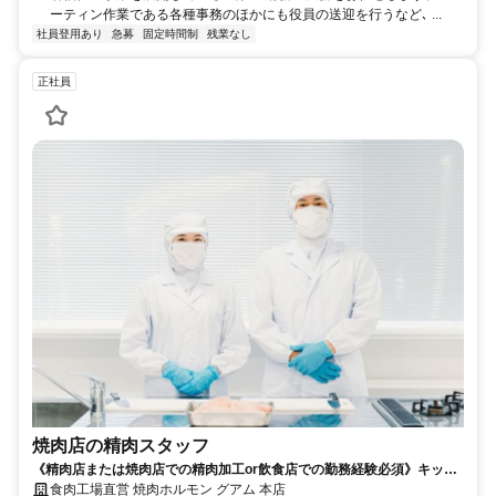
ーティン作業である各種事務のほかにも役員の送迎を行うなど､ ...
社員登用あり
急募
固定時間制
残業なし
正社員
焼肉店の精肉スタッフ
《精肉店または焼肉店での精肉加工or飲食店での勤務経験必須》キッチ
ン業務！土日休みOK★まかないあり★残業なし
食肉工場直営 焼肉ホルモン グアム 本店