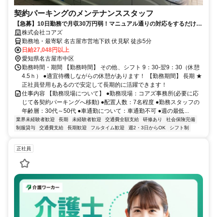
契約パーキングのメンテナンススタッフ
【急募】10日勤務で月収30万円弱！マニュアル通りの対応をするだけ♪
休憩も適宜あるので働きやすい♪
株式会社コアズ
勤務地・最寄駅 名古屋市営地下鉄 伏見駅 徒歩5分
日給27,048円以上
愛知県名古屋市中区
勤務時間・期間 【勤務時間】 その他、シフト 9：30-翌9：30（休憩
4.5ｈ） ●適宜待機しながらの休憩があります！ 【勤務期間】 長期 ★
正社員登用もあるので安定して長期的に活躍できます！
仕事内容 【勤務現場について】 ●勤務現場：コアズ事務所(必要に応
じて各契約パーキングへ移動) ●配置人数：7名程度 ●勤務スタッフの
年齢層：30代～50代 ●車通勤について：車通勤不可 ●週の最低...
業界未経験者歓迎
長期
未経験者歓迎
交通費全額支給
研修あり
社会保険完備
制服貸与
交通費支給
長期歓迎
フルタイム歓迎
週2・3日からOK
シフト制
正社員