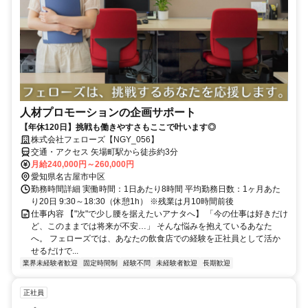
人材プロモーションの企画サポート
【年休120日】挑戦も働きやすさもここで叶います◎
株式会社フェローズ【NGY_056】
交通・アクセス 矢場町駅から徒歩約3分
月給240,000円～260,000円
愛知県名古屋市中区
勤務時間詳細 実働時間：1日あたり8時間 平均勤務日数：1ヶ月あた
り20日 9:30～18:30（休憩1h） ※残業は月10時間前後
仕事内容 【"次"で少し腰を据えたいアナタへ】 「今の仕事は好きだけ
ど、このままでは将来が不安…」 そんな悩みを抱えているあなた
へ。 フェローズでは、あなたの飲食店での経験を正社員として活か
せるだけで...
業界未経験者歓迎
固定時間制
経験不問
未経験者歓迎
長期歓迎
正社員