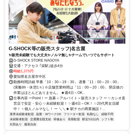
G-SHOCK等の販売スタッフ|名古屋
✨販売未経験でも大丈夫✨ノルマ無し✨チームでいつでもサポート
G-SHOCK STORE NAGOYA
交通・アクセス ｢栄駅｣徒歩4分
時給1,375円
愛知県名古屋市中区
勤務時間詳細 早番「10：30～19：30」 遅番「11：00～20：00」
(実働8h・休憩1ｈ) ※店舗営業時間は「11：00～20：00」 閉店後の
作業はほとんどありません。 ★週4日～OK...
仕事内容 ーPoint！ー 急募＜アルバイト＞販売スタッフ ー ✨カシオ直
営店で安定・安心 ✨未経験歓迎！ ✨週4日～OK！ ✨20代男女活躍
中！ ✨個人ノルマなし！ ー ＼＼★ 駅チカの商業施設！...
業界未経験者歓迎
副業・WワークOK
フリーター歓迎
転勤なし
経験不問
未経験者歓迎
交通費全額支給
研修あり
長期歓迎
駅近5分以内
シフト制
社割あり
服装自由