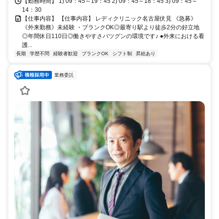
【勤務時間】 1) 09：45～19：45 2) 09：45～18：45 3) 09：45～
14：30
【仕事内容】 【仕事内容】 レディクリニック名古屋伏見 《急募》
《外来勤務》未経験 ・ブランクOK◎最寄り駅より徒歩2分の好立地
◎年間休日110日◎働きやすさバツグンの環境です♪ ●外来における看
護...
長期
学歴不問
経験者歓迎
ブランクOK
シフト制
昇給あり
業務委託