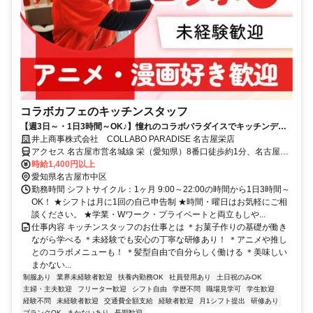
コラボカフェのキッチンスタッフ
【週3日～・1日3時間～OK♪】憧れのコラボパラダイスでキッチンデビ
ュー★未経験からお菓子・料理作りに挑戦！美味しいまかないでモチベ
井上商事株式会社 COLLABO PARADISE 名古屋栄店
もアップ♪
アクセス 名古屋市営名城線 栄（愛知県）8番口徒歩約1分、名古屋市
営東山線 栄（愛知県）8番口徒歩約1分
時給1,400円以上
愛知県名古屋市中区
勤務時間 シフトサイクル：1ヶ月 9:00～22:00の時間から1日3時間～
OK！ ★シフトは月に1回の自己申告制 ★時間・曜日はお気軽にご相
談ください。 ★学業・Wワーク・プライベートと両立もしや...
仕事内容 キッチンスタッフのお仕事とは ＊お菓子作りの基礎が働き
ながら学べる ＊未経験でも安心の丁寧な研修あり！ ＊アニメや推し
とのコラボメニューも！ ＊髪型自由で自分らしく働ける ＊美味しい
まかない...
制服あり
業界未経験者歓迎
扶養内勤務OK
社員登用あり
土日祝のみOK
主婦・主夫歓迎
フリーター歓迎
シフト自由
学歴不問
職場見学可
学生歓迎
経験不問
未経験者歓迎
交通費全額支給
経験者歓迎
月1シフト提出
研修あり
ブランクOK
まかないあり
長期歓迎