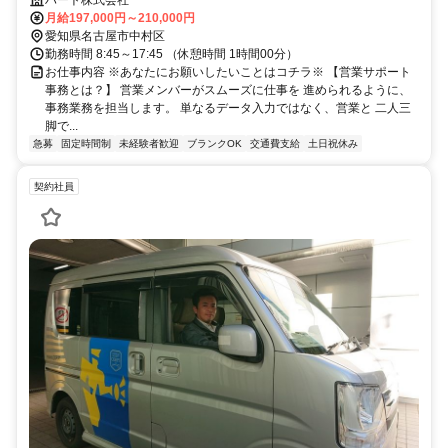
ハート株式会社
月給197,000円～210,000円
愛知県名古屋市中村区
勤務時間 8:45～17:45 （休憩時間 1時間00分）
お仕事内容 ※あなたにお願いしたいことはコチラ※ 【営業サポート
事務とは？】 営業メンバーがスムーズに仕事を 進められるように、
事務業務を担当します。 単なるデータ入力ではなく、営業と 二人三
脚で...
急募
固定時間制
未経験者歓迎
ブランクOK
交通費支給
土日祝休み
契約社員