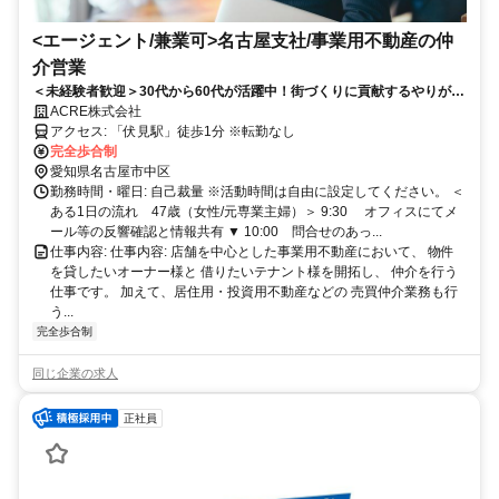
<エージェント/兼業可>名古屋支社/事業用不動産の仲
介営業
＜未経験者歓迎＞30代から60代が活躍中！街づくりに貢献するやりがい
のある仕事を通して一緒に成長しませんか？
ACRE株式会社
アクセス: 「伏見駅」徒歩1分 ※転勤なし
完全歩合制
愛知県名古屋市中区
勤務時間・曜日: 自己裁量 ※活動時間は自由に設定してください。 ＜
ある1日の流れ 47歳（女性/元専業主婦）＞ 9:30 オフィスにてメ
ール等の反響確認と情報共有 ▼ 10:00 問合せのあっ...
仕事内容: 仕事内容: 店舗を中心とした事業用不動産において、 物件
を貸したいオーナー様と 借りたいテナント様を開拓し、 仲介を行う
仕事です。 加えて、居住用・投資用不動産などの 売買仲介業務も行
う...
完全歩合制
同じ企業の求人
正社員