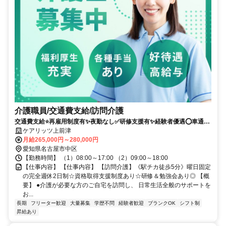
介護職員/交通費支給/訪問介護
交通費支給⭐️再雇用制度有✨夜勤なし✅️研修支援有✨経験者優遇⭕️車通勤
ＯＫ✨週休2日❗️駅チカ⭐️高額求人
ケアリッツ上前津
月給265,000円～280,000円
愛知県名古屋市中区
【勤務時間】 （1）08:00～17:00 （2）09:00～18:00
【仕事内容】 【仕事内容】 【訪問介護】《駅チカ徒歩5分》曜日固定
の完全週休2日制☆資格取得支援制度あり☆研修＆勉強会あり◎ 【概
要】 ●介護が必要な方のご自宅を訪問し、 日常生活全般のサポートを
お...
長期
フリーター歓迎
大量募集
学歴不問
経験者歓迎
ブランクOK
シフト制
昇給あり