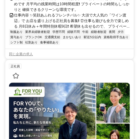
めです 月平均の残業時間は10時間程度❗ プライベートの時間もしっか
りと 確保できるクリーンな環境です。
仕事内容 ✨笑顔あふれるフレンチバル✨ 大須で大人気の「ワイン渡
辺」で お店を盛り上げる正社員を募集❗ ⏰仕事も遊びも全力で楽しめ
る 月8日休み＋年間特別休暇9日❗ 希望休も出せるので、 プライベー...
制服あり
業界未経験者歓迎
学歴不問
経験不問
午前
経験者歓迎
夜間
夕方
賞与あり
ブランクOK
交通費支給
まかないあり
駅近5分以内
資格取得手当あり
シフト制
社割あり
食事補助あり
同じ企業の求人
正社員