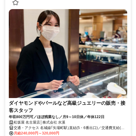
ダイヤモンドやパールなど高級ジュエリーの販売・接
客スタッフ
年収800万円可／ほぼ残業なし／月9～10日休／年休122日
松坂屋 名古屋店│株式会社 水溪
交通・アクセス 名城線｢矢場町駅｣直結(5・6番出口)／交通費支給(規
定)
月給240,000円～320,000円