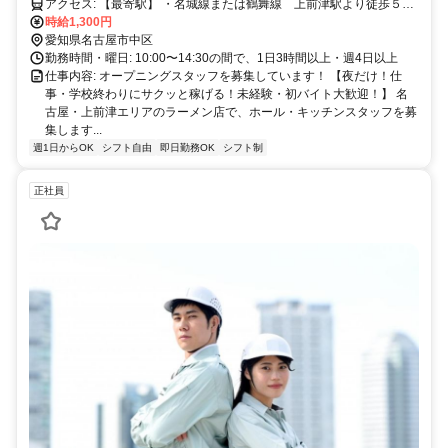
アクセス: 【最寄駅】 ・名城線または鶴舞線 上前津駅より徒歩５分
・名城線 東別院駅より徒歩７分
時給1,300円
愛知県名古屋市中区
勤務時間・曜日: 10:00〜14:30の間で、1日3時間以上・週4日以上
仕事内容: オープニングスタッフを募集しています！ 【夜だけ！仕
事・学校終わりにサクッと稼げる！未経験・初バイト大歓迎！】 名
古屋・上前津エリアのラーメン店で、ホール・キッチンスタッフを募
集します...
週1日からOK
シフト自由
即日勤務OK
シフト制
正社員