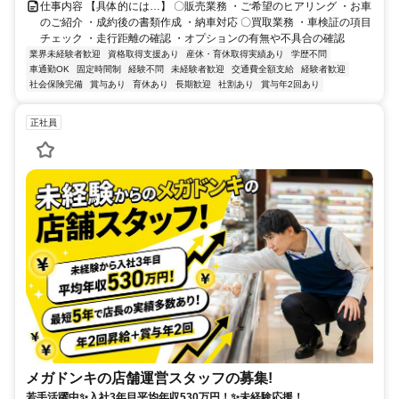
仕事内容 【具体的には…】 〇販売業務 ・ご希望のヒアリング ・お車
のご紹介 ・成約後の書類作成 ・納車対応 〇買取業務 ・車検証の項目
チェック ・走行距離の確認 ・オプションの有無や不具合の確認
業界未経験者歓迎
資格取得支援あり
産休・育休取得実績あり
学歴不問
車通勤OK
固定時間制
経験不問
未経験者歓迎
交通費全額支給
経験者歓迎
社会保険完備
賞与あり
育休あり
長期歓迎
社割あり
賞与年2回あり
正社員
メガドンキの店舗運営スタッフの募集!
若手活躍中✨入社3年目平均年収530万円！✨未経験応援！