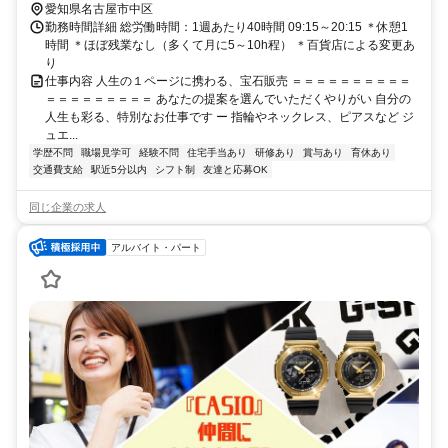
愛知県名古屋市中区
勤務時間詳細 総労働時間：1週あたり40時間 09:15～20:15 ＊休憩1
時間 ＊ほぼ残業なし（多くて月に5～10h程） ＊百貨店による変更あ
り
仕事内容 人生の１ページに携わる、宝石販売 ＝＝＝＝＝＝＝＝＝＝
＝＝＝＝＝＝＝＝＝ あなたの提案を選んでいただくやりがい 自分の
人生も彩る、特別なお仕事です ー 指輪やネックレス、ピアスなど ジ
ュエ...
学歴不問
職場見学可
経験不問
住宅手当あり
研修あり
賞与あり
育休あり
交通費支給
駅近5分以内
シフト制
友達と応募OK
同じ企業の求人
アルバイト・パート