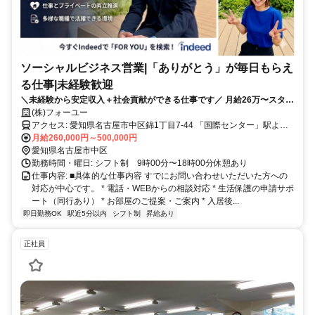
ソーシャルビジネス営業|「ありがとう」が毎日もらえ
る仕事|未経験歓迎
＼未経験から安定収入＋社会貢献ができる仕事です／ 月給26万〜スター
ト 問い合わせ対応中心（飛び込みなし） 残業ほぼなし・完全週休2日 当
(株)フォーユー
社は、生活に困っている方に対して 「住居＋生活支援」を行う仕事で
アクセス: 愛知県名古屋市中区錦1丁目7-44 「国際センター」駅より
す。
徒歩3分。 「伏見」駅や「丸の内」駅も徒歩圏内と3駅利用可能で
月給260,000円～500,000円
す。
愛知県名古屋市中区
勤務時間・曜日: シフト制 9時00分〜18時00分休憩あり
仕事内容: ■具体的な仕事内容 すでにお問い合わせいただいた方への
対応が中心です。 * 電話・WEBからの相談対応 * 生活保護の申請サポ
ート（同行あり） * お部屋のご提案・ご案内 * 入居後...
即日勤務OK
駅近5分以内
シフト制
昇給あり
正社員