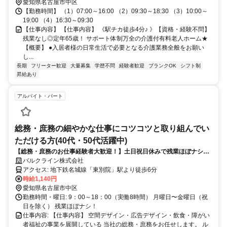
愛知県名古屋市中区
【勤務時間】 （1）07:00～16:00 （2）09:30～18:30 （3）10:00～
19:00 （4）16:30～09:30
【仕事内容】 【仕事内容】 《駅チカ徒歩4分♪ 》【資格・経験不問】
残業なし◎定年65歳！ サポート体制万全の介護付有料老人ホーム★
【概要】 ●入居者様の日常生活で必要となる介護業務全般をお願い
し...
長期
フリーター歓迎
大量募集
学歴不問
経験者歓迎
ブランクOK
シフト制
昇給あり
アルバイト・パート
総務・庶務の細やかな仕事にコツコツと取り組んでい
ただける方(40代・50代活躍中)
【総務・庶務のお仕事経験者大歓迎！】土日祝日休みで残業ほぼナシだ
からプライベートと両立◎
バルクライン株式会社
アクセス: 地下鉄名城線「東別院」駅より徒歩6分
時給1,140円
愛知県名古屋市中区
勤務時間・曜日: 9：00～18：00（実働8時間） 月曜日〜金曜日（祝
日を除く） 残業ほぼナシ！
仕事内容: 【仕事内容】 空間デザイン・広告デザイン・飲食・障がい
者福祉の事業を展開している 当社の総務・庶務をお任せします。 ル