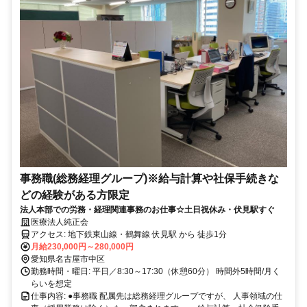
事務職(総務経理グループ)※給与計算や社保手続きな
どの経験がある方限定
法人本部での労務・経理関連事務のお仕事☆土日祝休み・伏見駅すぐ
医療法人純正会
アクセス: 地下鉄東山線・鶴舞線 伏見駅 から 徒歩1分
月給230,000円～280,000円
愛知県名古屋市中区
勤務時間・曜日: 平日／8:30～17:30（休憩60分） 時間外5時間/月く
らいを想定
仕事内容: ●事務職 配属先は総務経理グループですが、 人事領域の仕