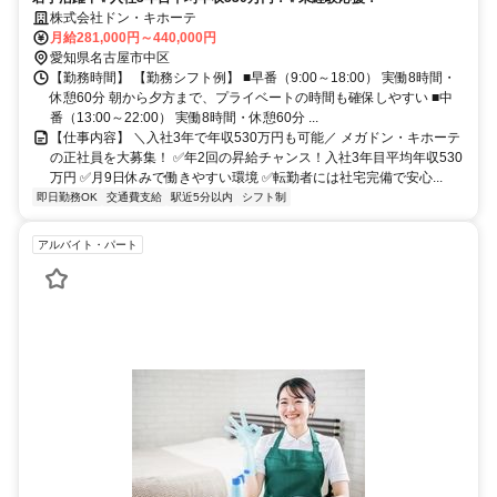
株式会社ドン・キホーテ
月給281,000円～440,000円
愛知県名古屋市中区
【勤務時間】 【勤務シフト例】 ■早番（9:00～18:00） 実働8時間・
休憩60分 朝から夕方まで、プライベートの時間も確保しやすい ■中
番（13:00～22:00） 実働8時間・休憩60分 ...
【仕事内容】 ＼入社3年で年収530万円も可能／ メガドン・キホーテ
の正社員を大募集！ ✅年2回の昇給チャンス！入社3年目平均年収530
万円 ✅月9日休みで働きやすい環境 ✅転勤者には社宅完備で安心...
即日勤務OK
交通費支給
駅近5分以内
シフト制
アルバイト・パート