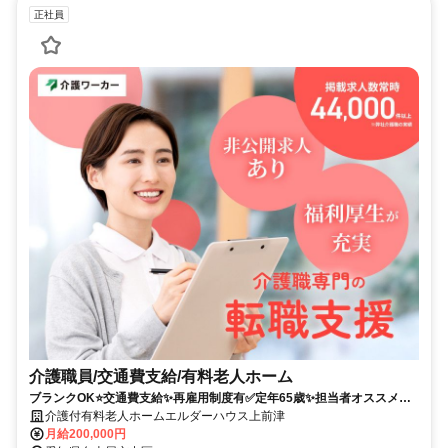
正社員
介護職員/交通費支給/有料老人ホーム
ブランクOK⭐️交通費支給✨再雇用制度有✅️定年65歳✨担当者オススメ⭕️
未経験歓迎✨残業なし❗️研修支援有⭐️経験者優遇✊️駅チカ
介護付有料老人ホームエルダーハウス上前津
月給200,000円