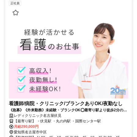
正社員
看護師/病院・クリニック/ブランクありOK/夜勤なし
《急募》《外来勤務》未経験・ブランクOK⭕最寄り駅より徒歩2分の好
立地⭕年間休日110日⭕働きやすさバツグンの環境です✨
レディクリニック名古屋伏見
【最寄り駅】 ・伏見駅 ・丸の内駅 ・国際センター駅
月給290,000円
愛知県名古屋市中区