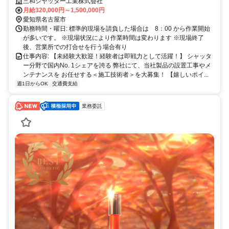
定＆営業活動なし！半年間の研修で独り立ち可（６か月間の研修手当有
三和シヤッター工業株式会社
り）
月給320,000円～1,500,000円
愛知県名古屋市
勤務時間・曜日: 標準的現場を請負した場合は 8：00 から作業開始
が多いです。 ※現場状況により作業時間は変わります ※現場終了
後、営業所での打合せを行う場合有り
仕事内容: 【未経験大歓迎！経験者は即戦力として活躍！】 シャッタ
ー分野で国内No. 1シェアを誇る 弊社にて、当社製品の設置工事やメ
ンテナンスを お任せする＜施工技術者＞を大募集！ 【嬉しいポイ...
週1日からOK
交通費支給
業務委託