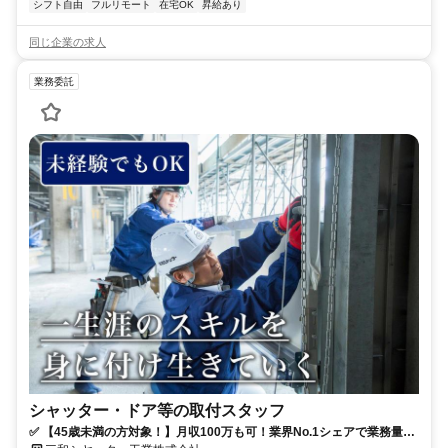
シフト自由
フルリモート
在宅OK
昇給あり
同じ企業の求人
業務委託
シャッター・ドア等の取付スタッフ
✅ 【45歳未満の方対象！】月収100万も可！業界No.1シェアで業務量安