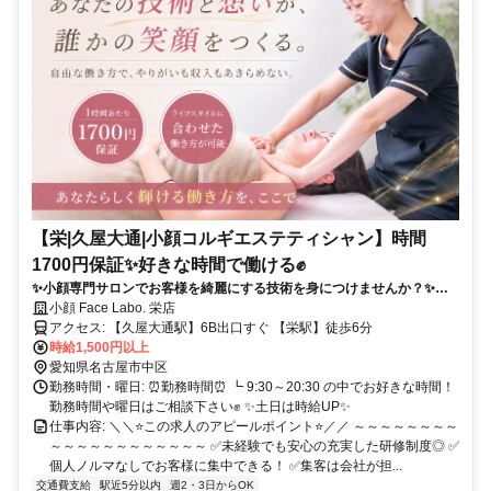
【栄|久屋大通|小顔コルギエステティシャン】時間
1700円保証✨好きな時間で働ける✊
✨小顔専門サロンでお客様を綺麗にする技術を身につけませんか？✨技
術でしっかり稼ぎたい方✅人に喜ばれる仕事がしたい方✅️成長意欲のあ
小顔 Face Labo. 栄店
る方を募集しています⭐
アクセス: 【久屋大通駅】6B出口すぐ 【栄駅】徒歩6分
時給1,500円以上
愛知県名古屋市中区
勤務時間・曜日: ⏰勤務時間⏰ ┗ 9:30～20:30 の中でお好きな時間！
勤務時間や曜日はご相談下さい✊ ✨土日は時給UP✨
仕事内容: ＼＼⭐この求人のアピールポイント⭐／／ ～～～～～～～～
～～～～～～～～～～～～ ✅未経験でも安心の充実した研修制度◎ ✅
個人ノルマなしでお客様に集中できる！ ✅️集客は会社が担...
交通費支給
駅近5分以内
週2・3日からOK