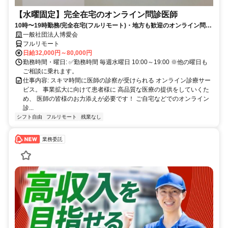
【水曜固定】完全在宅のオンライン問診医師
10時〜19時勤務/完全在宅(フルリモート)・地方も歓迎のオンライン問診
業務
一般社団法人博愛会
フルリモート
日給32,000円～80,000円
勤務時間・曜日: ✅勤務時間 毎週水曜日 10:00～19:00 ※他の曜日も
ご相談に乗れます。
仕事内容: スキマ時間に医師の診察が受けられる オンライン診療サー
ビス。 事業拡大に向けて患者様に 高品質な医療の提供をしていくた
め、 医師の皆様のお力添えが必要です！ ご自宅などでのオンライン
診...
シフト自由
フルリモート
残業なし
業務委託