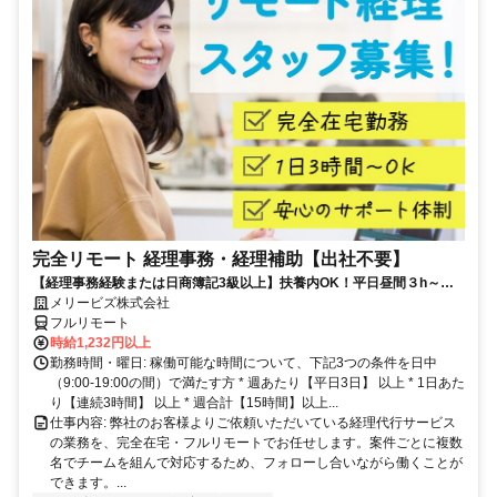
完全リモート 経理事務・経理補助【出社不要】
【経理事務経験または日商簿記3級以上】扶養内OK！平日昼間３h～。
完全在宅で育児・介護中の方も大歓迎♪
メリービズ株式会社
フルリモート
時給1,232円以上
勤務時間・曜日: 稼働可能な時間について、下記3つの条件を日中
（9:00-19:00の間）で満たす方 * 週あたり【平日3日】 以上 * 1日あた
り【連続3時間】 以上 * 週合計【15時間】以上...
仕事内容: 弊社のお客様よりご依頼いただいている経理代行サービス
の業務を、完全在宅・フルリモートでお任せします。案件ごとに複数
名でチームを組んで対応するため、フォローし合いながら働くことが
できます。...