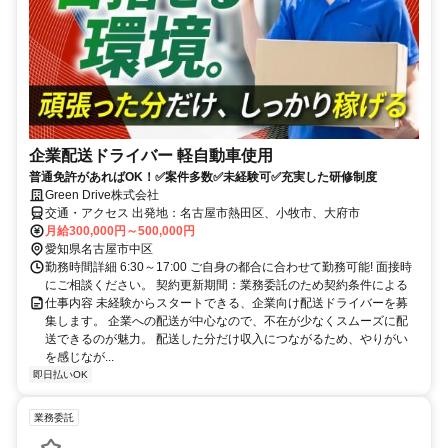
企業配送ドライバー 軽自動車使用
普通免許があればOK！✅案件多数✅未経験可✅充実した研修制度
Green Drive株式会社
交通・アクセス 出発地：名古屋市熱田区、小牧市、大府市
月給300,000円～500,000円
愛知県名古屋市中区
勤務時間詳細 6:30～17:00 ご自身の都合に合わせて勤務可能! 面接時
にご相談ください。 契約更新期間：業務委託のため契約条件による
仕事内容 未経験からスタートできる、企業向け配送ドライバーを募
集します。 企業への配送が中心なので、不在が少なくスムーズに配
送できるのが魅力。 配送した分だけ収入につながるため、やりがい
を感じなが...
即日払いOK
業務委託