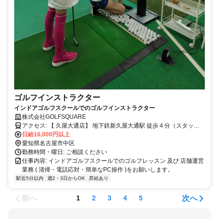
ゴルフインストラクター
インドアゴルフスクールでのゴルフインストラクター
株式会社GOLFSQUARE
アクセス: 【 久屋大通店】 地下鉄新久屋大通駅 徒歩４分（スタッフ
用駐車場有）
日給16,000円以上
愛知県名古屋市中区
勤務時間・曜日: ご相談ください
仕事内容: インドアゴルフスクールでのゴルフレッスン 及び 店舗運営
業務 ( 清掃・電話応対・簡単なPC操作 )をお願いします。
駅近5分以内
週2・3日からOK
昇給あり
前へ
次へ
1
2
3
4
5