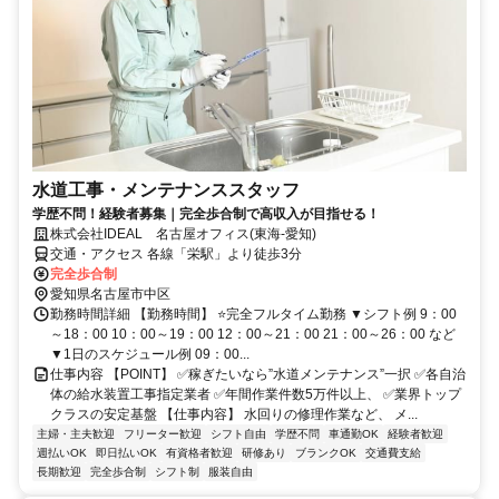
水道工事・メンテナンススタッフ
学歴不問！経験者募集｜完全歩合制で高収入が目指せる！
株式会社IDEAL 名古屋オフィス(東海-愛知)
交通・アクセス 各線「栄駅」より徒歩3分
完全歩合制
愛知県名古屋市中区
勤務時間詳細 【勤務時間】 ⭐完全フルタイム勤務 ▼シフト例 9：00
～18：00 10：00～19：00 12：00～21：00 21：00～26：00 など
▼1日のスケジュール例 09：00...
仕事内容 【POINT】 ✅稼ぎたいなら”水道メンテナンス”一択 ✅各自治
体の給水装置工事指定業者 ✅年間作業件数5万件以上、 ✅業界トップ
クラスの安定基盤 【仕事内容】 水回りの修理作業など、 メ...
主婦・主夫歓迎
フリーター歓迎
シフト自由
学歴不問
車通勤OK
経験者歓迎
週払いOK
即日払いOK
有資格者歓迎
研修あり
ブランクOK
交通費支給
長期歓迎
完全歩合制
シフト制
服装自由