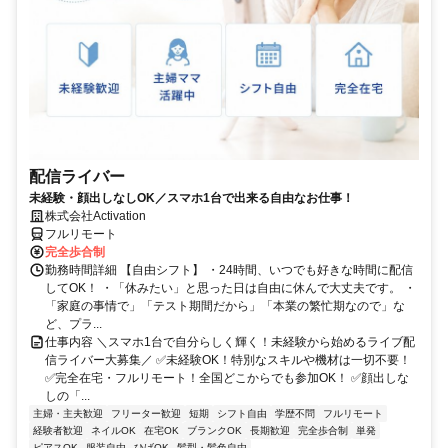
配信ライバー
未経験・顔出しなしOK／スマホ1台で出来る自由なお仕事！
株式会社Activation
フルリモート
完全歩合制
勤務時間詳細 【自由シフト】 ・24時間、いつでも好きな時間に配信
してOK！ ・「休みたい」と思った日は自由に休んで大丈夫です。 ・
「家庭の事情で」「テスト期間だから」「本業の繁忙期なので」な
ど、プラ...
仕事内容 ＼スマホ1台で自分らしく輝く！未経験から始めるライブ配
信ライバー大募集／ ✅未経験OK！特別なスキルや機材は一切不要！
✅完全在宅・フルリモート！全国どこからでも参加OK！ ✅顔出しな
しの「...
主婦・主夫歓迎
フリーター歓迎
短期
シフト自由
学歴不問
フルリモート
経験者歓迎
ネイルOK
在宅OK
ブランクOK
長期歓迎
完全歩合制
単発
ピアスOK
服装自由
ひげOK
髪型・髪色自由