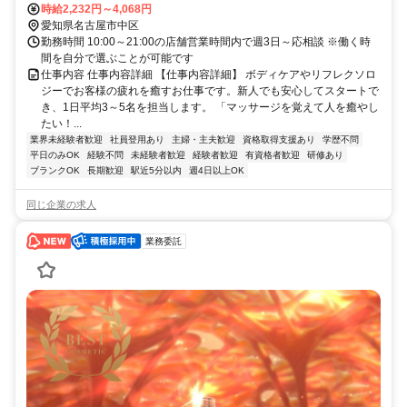
営名城線 栄（愛知県）3番口徒歩約2分、名古屋市営名城線/名古屋市
時給2,232円～4,068円
営名港線 久屋大通4B口徒歩約3分 最寄駅：栄・栄町駅
愛知県名古屋市中区
勤務時間 10:00～21:00の店舗営業時間内で週3日～応相談 ※働く時
間を自分で選ぶことが可能です
仕事内容 仕事内容詳細 【仕事内容詳細】 ボディケアやリフレクソロ
ジーでお客様の疲れを癒すお仕事です。新人でも安心してスタートで
き、1日平均3～5名を担当します。 「マッサージを覚えて人を癒やし
たい！...
業界未経験者歓迎
社員登用あり
主婦・主夫歓迎
資格取得支援あり
学歴不問
平日のみOK
経験不問
未経験者歓迎
経験者歓迎
有資格者歓迎
研修あり
ブランクOK
長期歓迎
駅近5分以内
週4日以上OK
同じ企業の求人
業務委託