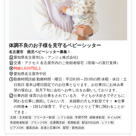
体調不良のお子様を見守るベビーシッター
名古屋市 病児ベビーシッター募集！
愛知県名古屋市(ル・アンジェ株式会社)
交通・アクセス 名古屋市内のご依頼者様宅（現場への直行直帰）
時給1,620円以上
愛知県名古屋市中区
勤務時間詳細 勤務時間・曜日：平日8:00～20:00の間 休暇・休日：土
日祝日 基本は曜日固定でのお仕事となります。お仕事日にお休み希
望の場合は、前月下旬に会社へお申し出をお願いしております。
仕事内容 保育のお仕事をされている方、 子どもが大好きで子どもに
関わる仕事に挑戦してみたい方、 未経験の方も大歓迎です！ ★仕事
の特徴★ ・1対1の保育で、子ども一人ひとりと丁寧に関わることが
できま...
主婦・主夫歓迎
フリーター歓迎
シフト自由
学歴不問
経験者歓迎
ネイルOK
有資格者歓迎
ブランクOK
交通費支給
長期歓迎
駅近5分以内
シフト制
ピアスOK
服装自由
友達と応募OK
髪型・髪色自由