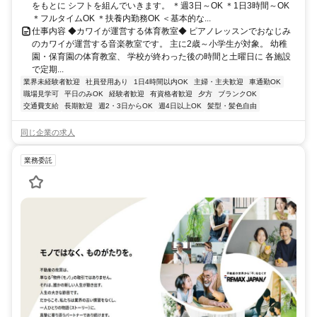
をもとに シフトを組んでいきます。 ＊週3日～OK ＊1日3時間～OK
＊フルタイムOK ＊扶養内勤務OK ＜基本的な...
仕事内容 ◆カワイが運営する体育教室◆ ピアノレッスンでおなじみ
のカワイが運営する音楽教室です。 主に2歳～小学生が対象。 幼稚
園・保育園の体育教室、 学校が終わった後の時間と土曜日に 各施設
で定期...
業界未経験者歓迎
社員登用あり
1日4時間以内OK
主婦・主夫歓迎
車通勤OK
職場見学可
平日のみOK
経験者歓迎
有資格者歓迎
夕方
ブランクOK
交通費支給
長期歓迎
週2・3日からOK
週4日以上OK
髪型・髪色自由
同じ企業の求人
業務委託