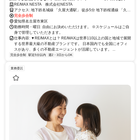
新しい働き方へ。
RE/MAX NESTA 株式会社NESTA
アクセス: 地下鉄名城線 「久屋大通駅」 徒歩5分 地下鉄桜通線 「久屋
大通駅」 徒歩5分 地下鉄桜通線 「高岳駅」 徒歩7分 地下鉄東山線
完全歩合制
「栄駅」 徒歩12分
愛知県名古屋市東区
勤務時間・曜日: 自由にお決めいただけます。 ※スケジュールはご自
身で管理していただきます。
仕事内容: ▼RE/MAXとは？ RE/MAXは世界110以上の国と地域で展開
する世界最大級の不動産ブランドです。 日本国内でも全国にオフィ
スがあり、多くの不動産エージェントが活躍しています。 ...
完全歩合制
駅近5分以内
週2・3日からOK
業務委託