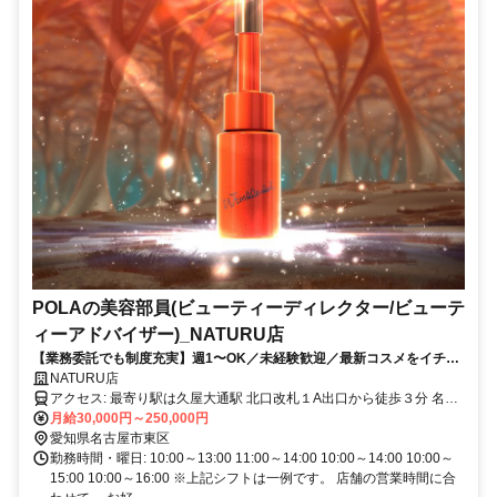
POLAの美容部員(ビューティーディレクター/ビューテ
ィーアドバイザー)_NATURU店
【業務委託でも制度充実】週1〜OK／未経験歓迎／最新コスメをイチ早
くお試し♪お客様も自分もキレイに／Wワーク・副業
NATURU店
アクセス: 最寄り駅は久屋大通駅 北口改札１A出口から徒歩３分 名鉄
瀬戸電 栄駅から徒歩１０分
月給30,000円～250,000円
愛知県名古屋市東区
勤務時間・曜日: 10:00～13:00 11:00～14:00 10:00～14:00 10:00～
15:00 10:00～16:00 ※上記シフトは一例です。 店舗の営業時間に合