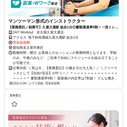
マンツーマン形式のインストラクター
【業務委託／副業可】久屋大通駅 徒歩1分◎書類通過率9割！一流トレー
ナーによる『最大2ヶ月間の無料研修』でゼロからプロに！
24/7 Workout 名古屋久屋大通店
アクセス: 地下鉄桜通線久屋大通駅 徒歩1分
完全歩合制
愛知県名古屋市東区
勤務時間・曜日: お客様とのセッションが業務時間となります。早朝
のみ、午後のみなど、ご自身で自由にスケジュールを組み立てること
が可能です。
仕事内容: ＼実は今…【業務委託】の働き方が大人気！／ ＼フリーラ
ンスとして【自由×安定】が叶う！／ ＊＝＝＝＝＝＝＝＝＝＝＝＝＝
＝＝＝＝＊ 書類通過率9割！ 面接後の内定率は7割超！ どんな働き...
週1日からOK
シフト自由
完全歩合制
業務委託