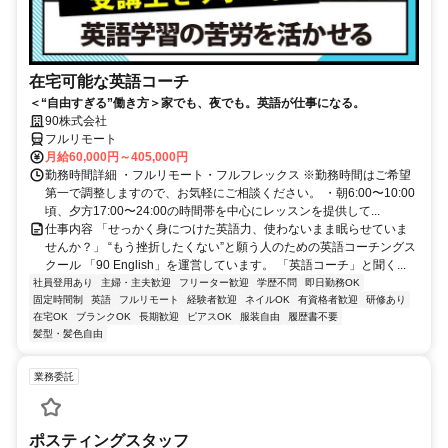
在宅可能な英語コーチ
＜“自由すぎる”働き方＞家でも、夜でも。英語が仕事になる。
90株式会社
フルリモート
月給60,000円～405,000円
勤務時間詳細 ・フルリモート・フルフレックス ※勤務時間はご希望
第一で調整しますので、お気軽にご相談ください。 ・朝6:00〜10:00
頃、夕方17:00〜24:00の時間帯を中心にレッスンを提供して...
仕事内容 「せっかく身につけた英語力、使わないまま眠らせていま
せんか？」 “もう挫折したくない”と願う人のための英語コーチングス
クール 「90 English」を運営しています。 「英語コーチ」と聞く...
社員登用あり
主婦・主夫歓迎
フリーター歓迎
学歴不問
即日勤務OK
固定時間制
英語
フルリモート
経験者歓迎
ネイルOK
有資格者歓迎
研修あり
在宅OK
ブランクOK
長期歓迎
ピアスOK
服装自由
履歴書不要
髪型・髪色自由
業務委託
ポスティングスタッフ