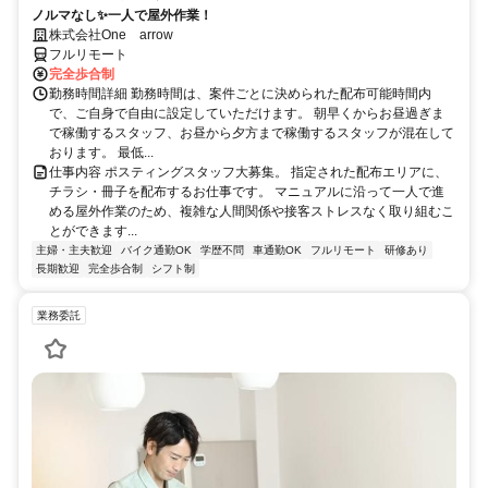
ノルマなし✨一人で屋外作業！
株式会社One arrow
フルリモート
完全歩合制
勤務時間詳細 勤務時間は、案件ごとに決められた配布可能時間内
で、ご自身で自由に設定していただけます。 朝早くからお昼過ぎま
で稼働するスタッフ、お昼から夕方まで稼働するスタッフが混在して
おります。 最低...
仕事内容 ポスティングスタッフ大募集。 指定された配布エリアに、
チラシ・冊子を配布するお仕事です。 マニュアルに沿って一人で進
める屋外作業のため、複雑な人間関係や接客ストレスなく取り組むこ
とができます...
主婦・主夫歓迎
バイク通勤OK
学歴不問
車通勤OK
フルリモート
研修あり
長期歓迎
完全歩合制
シフト制
業務委託