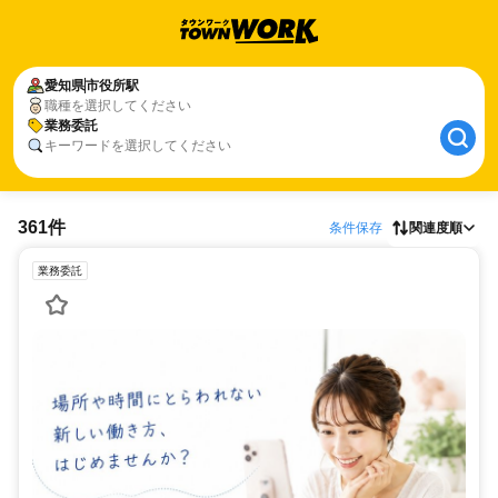
愛知県
市役所駅
職種を選択してください
業務委託
キーワードを選択してください
361件
条件保存
関連度順
業務委託