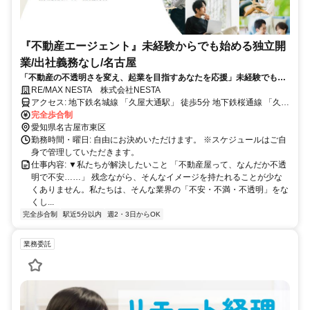
『不動産エージェント』未経験からでも始める独立開
業/出社義務なし/名古屋
「不動産の不透明さを変え、起業を目指すあなたを応援」未経験でも世
界級の研修と”自由な働き方”を実現しませんか？
RE/MAX NESTA 株式会社NESTA
アクセス: 地下鉄名城線 「久屋大通駅」 徒歩5分 地下鉄桜通線 「久屋
大通駅」 徒歩5分 地下鉄桜通線 「高岳駅」 徒歩7分 地下鉄東山線
完全歩合制
「栄駅」 徒歩12分
愛知県名古屋市東区
勤務時間・曜日: 自由にお決めいただけます。 ※スケジュールはご自
身で管理していただきます。
仕事内容: ▼私たちが解決したいこと 「不動産屋って、なんだか不透
明で不安……」 残念ながら、そんなイメージを持たれることが少な
くありません。私たちは、そんな業界の「不安・不満・不透明」をな
くし...
完全歩合制
駅近5分以内
週2・3日からOK
業務委託