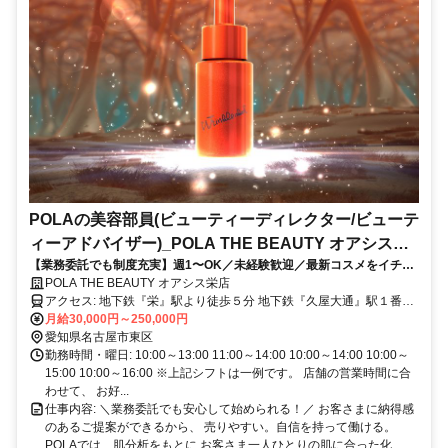
POLAの美容部員(ビューティーディレクター/ビューテ
ィーアドバイザー)_POLA THE BEAUTY オアシス栄
【業務委託でも制度充実】週1〜OK／未経験歓迎／最新コスメをイチ早
店
くお試し♪お客様も自分もキレイに／Wワーク・副業
POLA THE BEAUTY オアシス栄店
アクセス: 地下鉄『栄』駅より徒歩５分 地下鉄『久屋大通』駅１番出
口より徒歩２分 「ＮＨＫビル」の北側
月給30,000円～250,000円
愛知県名古屋市東区
勤務時間・曜日: 10:00～13:00 11:00～14:00 10:00～14:00 10:00～
15:00 10:00～16:00 ※上記シフトは一例です。 店舗の営業時間に合
わせて、 お好...
仕事内容: ＼業務委託でも安心して始められる！／ お客さまに納得感
のあるご提案ができるから、 売りやすい。自信を持って働ける。
POLAでは、肌分析をもとに お客さま一人ひとりの肌に合った化...