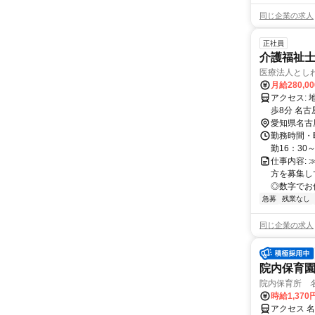
同じ企業の求人
正社員
介護福祉士
医療法人とし
月給280,0
アクセス: 地下鉄名城線[八事日赤]駅から徒歩6分 地下鉄鶴舞線[いりなか]駅から徒
歩8分 名古
愛知県名古
勤務時間・曜日
勤16：30
仕事内容:
方を募集し
◎数字でお
急募
残業なし
同じ企業の求人
院内保育
院内保育所 
時給1,370
アクセス 