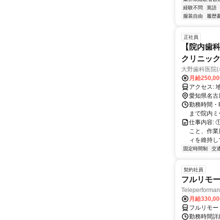
経験不問
英語
服装自由
履歴
正社員
【院内歯科
クリニック
大野歯科医院(
月給250,0
愛知県名古
勤務時間・曜
まで院内ミー
仕事内容:
こと、作業
ィを維持し
固定時間制
交
契約社員
フルリモー
Teleperform
月給330,0
フルリモー
勤務時間詳