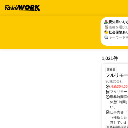
愛知県
愛知県
いり
いり
職種を選択
社会保険あ
社会保険あ
キーワード
1,021件
正社員
フルリモ
90株式会社
月給304,0
フルリモー
勤務時間詳
休憩1時間
い。
仕事内容 
う挫折したく
営しています
業界未経験者歓