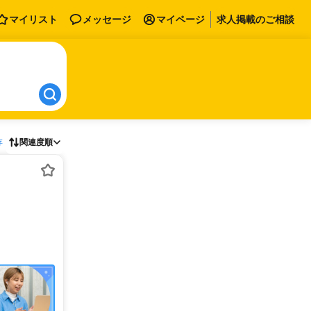
マイリスト
メッセージ
マイページ
求人掲載のご相談
存
関連度順