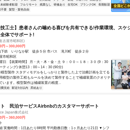
未経験者歓迎
フルリモート
残業なし
研修あり
在宅OK
ブランクOK
長期歓迎
書不要
髪型・髪色自由
技工士】患者さんの噛める喜びを共有できる!作業環境、スケ
全体でサポート!
名古屋市昭和区)
00円～300,000円
アクセス: 地下鉄 いりなか駅 徒歩５分 市バス 滝川町 徒歩２分
屋市昭和区
日: 【就業時間】 月・火・木・金・土 ９：００～１８：３０ (9：30
ティング) 休憩13：00～14：30 (90分)
 ①模型製作 スタディモデルをしっかりと製作した上で治療計画を立てる
用模型の製作工程もルールを決めて製作することで補綴装置のクオリテ
ています。模型製作は補綴装置の精度...
通費支給
駅近5分以内
昇給あり
ト 民泊サービスAirbnbのカスタマーサポート
ance Japan株式会社
00円～360,000円
ト
細 実働時間：1日あたり8時間 平均勤務日数：1ヶ月あたり21日 ▼シフ