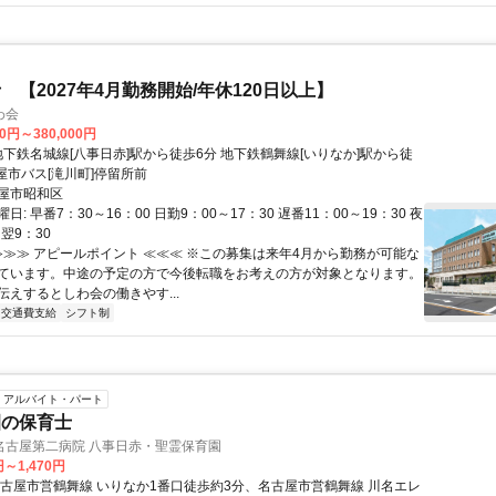
 【2027年4月勤務開始/年休120日以上】
わ会
00円～380,000円
屋市バス[滝川町]停留所前
屋市昭和区
: 早番7：30～16：00 日勤9：00～17：30 遅番11：00～19：30 夜
～翌9：30
 ≫≫≫ アピールポイント ≪≪≪ ※この募集は来年4月から勤務が可能な
ています。中途の予定の方で今後転職をお考えの方が対象となります。
伝えするとしわ会の働きやす...
交通費支給
シフト制
アルバイト・パート
園の保育士
名古屋第二病院 八事日赤・聖霊保育園
円～1,470円
名古屋市営鶴舞線 いりなか1番口徒歩約3分、名古屋市営鶴舞線 川名エレ