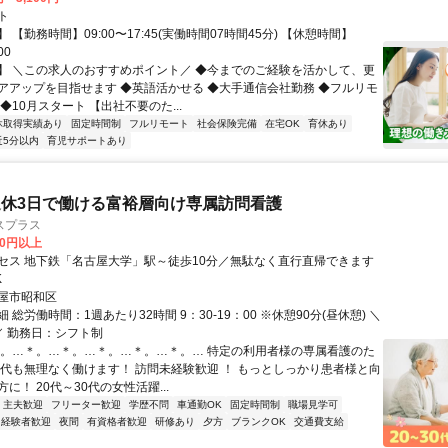
ト
 【勤務時間】09:00〜17:45(実働時間07時間45分) 【休憩時間】
00
】 ＼この求人のおすすめポイント／ ◆今までのご経験を活かして、更
アアップを目指せます ◆英語活かせる ◆大手通信会社勤務 ◆フルリモ
◆10月スタート 【出社不要のた...
休取得実績あり
固定時間制
フルリモート
社会保険完備
在宅OK
育休あり
近5分以内
育児サポートあり
休3日で働ける富裕層向け専属訪問看護
スプラス
00円以上
セス 地下鉄「名古屋大学」駅～徒歩10分／無駄なく直行直帰できます
K
屋市昭和区
 総労働時間：1週あたり32時間 9：30-19：00 ※休憩90分(昼休憩) ＼
／ 勤務日：シフト制
＊。…＊。…＊。…＊。…＊。…＊。… 特定の利用者様の専属看護のた
世代も無理なく働けます！ 訪問未経験歓迎 ！ もっとしっかり患者様と向
に！ 20代～30代の女性活躍...
・主夫歓迎
フリーター歓迎
学歴不問
車通勤OK
固定時間制
職場見学可
経験者歓迎
夜間
有資格者歓迎
研修あり
夕方
ブランクOK
交通費支給