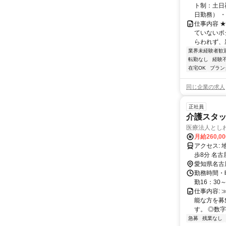
ト制：土日
日勤務） ・
仕事内容 
ていないポ
らわれず、新
業界未経験者歓
転勤なし
経験
在宅OK
ブラン
同じ企業の求人
正社員
介護スタッ
医療法人とし
月給260,0
アクセス: 地下鉄名城線[八事日赤]駅から徒歩6分 地下鉄鶴舞線[いりなか]駅から徒
歩8分 名古
愛知県名古
勤務時間・曜日
勤16：30
仕事内容: 
能な方を募
す。 ◎数字
急募
残業なし