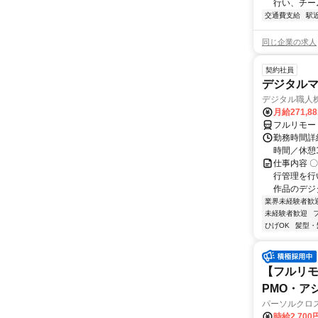
行い、チー
交通費支給
駅
同じ企業の求人
契約社員
デジタル
デジタル職人
月給271,8
フルリモー
勤務時間詳細
時間／休憩
仕事内容 
行管理を行
作品のデジ
業界未経験者歓
未経験者歓迎
ひげOK
髪型・
【フルリモ
PMO・アシ)
パーソルクロ
時給2,700