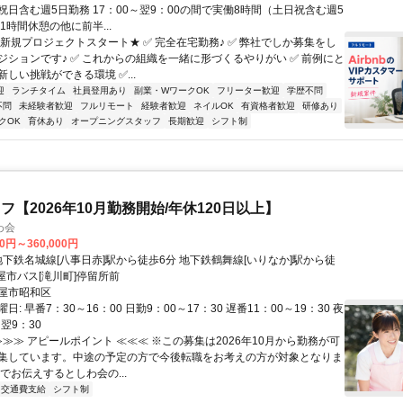
祝日含む週5日勤務 17：00～翌9：00の間で実働8時間（土日祝含む週5
1時間休憩の他に前半...
★新規プロジェクトスタート★ ✅ 完全在宅勤務♪ ✅ 弊社でしか募集をし
ジションです♪ ✅ これからの組織を一緒に形づくるやりがい ✅ 前例にと
しい挑戦ができる環境 ✅...
迎
ランチタイム
社員登用あり
副業・WワークOK
フリーター歓迎
学歴不問
不問
未経験者歓迎
フルリモート
経験者歓迎
ネイルOK
有資格者歓迎
研修あり
クOK
育休あり
オープニングスタッフ
長期歓迎
シフト制
フ【2026年10月勤務開始/年休120日以上】
わ会
00円～360,000円
屋市バス[滝川町]停留所前
屋市昭和区
: 早番7：30～16：00 日勤9：00～17：30 遅番11：00～19：30 夜
～翌9：30
≫≫≫ アピールポイント ≪≪≪ ※この募集は2026年10月から勤務が可
集しています。中途の予定の方で今後転職をお考えの方が対象となりま
でお伝えするとしわ会の...
交通費支給
シフト制