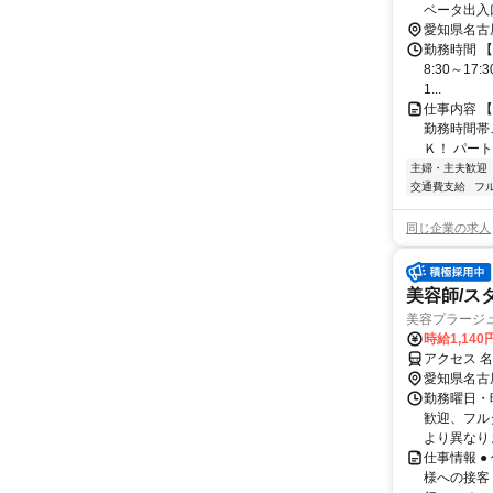
ベータ出入
城線・鶴舞
愛知県名古
め、天白区
勤務時間 【
8:30～17
1...
仕事内容 
勤務時間帯
Ｋ！ パート
主婦・主夫歓迎
交通費支給
フ
同じ企業の求人
美容師/ス
美容プラージ
時給1,14
アクセス 
愛知県名古
勤務曜日・時
歓迎、フル
より異なりま
仕事情報 
様への接客