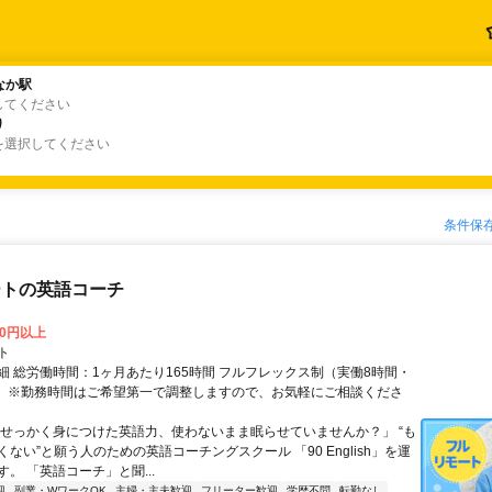
なか駅
なか駅
してください
り
り
を選択してください
条件保
ートの英語コーチ
00円以上
ト
細 総労働時間：1ヶ月あたり165時間 フルフレックス制（実働8時間・
） ※勤務時間はご希望第一で調整しますので、お気軽にご相談くださ
「せっかく身につけた英語力、使わないまま眠らせていませんか？」 “も
ない”と願う人のための英語コーチングスクール 「90 English」を運
。 「英語コーチ」と聞...
迎
副業・WワークOK
主婦・主夫歓迎
フリーター歓迎
学歴不問
転勤なし