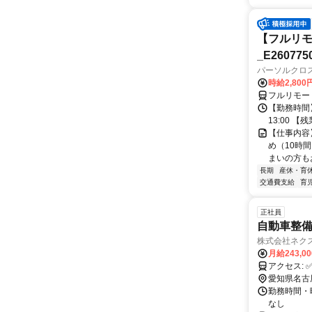
【フルリモ
_E260775
パーソルクロ
時給2,800
フルリモー
【勤務時間】
13:00 
【仕事内容
め（10時
まいの方もお
長期
産休・育
交通費支給
育
正社員
自動車整備
株式会社ネクステー
月給243,0
ア
愛知県名古
勤務時間・曜
なし