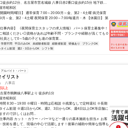
口徒歩約12分、名古屋市営名城線 八事日赤2番口徒歩約15分 地下鉄名
線が利用できる好立地◎ 駅チカで公共交通機関での通勤が便利なた
屋市昭和区
・瑞穂区・千種区からも通いやすい環境です。
開園時間/曜日】 通常保育 7:00～20:00/月～金、第2・4土曜 病児保育
:30/月～金、第2・4土曜 夜間保育 20:00～7:00/毎週月・木 【休園日】 第
【仕事内容】 《夜間保育士スタッフの求人情報》 パート保育士募集中！
ご相談ください◎資格があれば年齢不問・ブランクや経験が浅くてもＯ
社員として0～5歳の子ども達の保育業...
学歴不問
平日のみOK
未経験者歓迎
経験者歓迎
研修あり
ブランクOK
ルタイム歓迎
週2・3日からOK
シフト制
アルバイト・パート
タイリスト
ュ 八事店
0円以上
名古屋市鶴舞線八事駅より 徒歩約1分
屋市昭和区
間 8:30～19:00 ※曜日・時間は応相談 ※残業なしで定時退社 ※長期
タイム歓迎 ※週1日からOK、週2、3日からOK、週4日以上OK等店舗に
すので詳しくはお問...
● 仕事内容 カット・カラー・パーマなど一通りの基本施術を担当♬ お客
・技術を通して、現場の中心で活躍します！後輩の補助や簡単な指導も