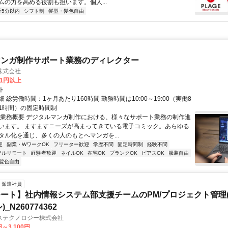
ムの力を高める役割も担います。個人...
近5分以内
シフト制
髪型・髪色自由
マンガ制作サポート業務のディレクター
株式会社
81円以上
ト
 総労働時間：1ヶ月あたり160時間 勤務時間は10:00～19:00（実働8
1時間）の固定時間制
〇業務概要 デジタルマンガ制作における、様々なサポート業務の制作進
います。 ますますニーズが高まってきている電子コミック。あらゆる
タル化を通じ、多くの人のもとへマンガを...
迎
副業・WワークOK
フリーター歓迎
学歴不問
固定時間制
経験不問
フルリモート
経験者歓迎
ネイルOK
在宅OK
ブランクOK
ピアスOK
服装自由
髪色自由
派遣社員
ート】社内情報システム部支援チームのPM/プロジェクト管理(
_N260774362
ステクノロジー株式会社
円～3,100円