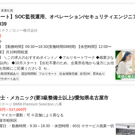
派遣社員
ート】SOC監視運用、オペレーション/セキュリティエンジニ
039
ステクノロジー株式会社
円
ト
 【勤務時間】09:30〜18:30(実働時間08時間) 【休憩時間】12:00〜
【残業】月10時間程度
】 ＼この求人のおすすめポイント／ ◆フルリモートワーク ◆残業少な
間以内） ◆10月スタート 【出社不要のため、企業所在地から遠方にお住
気軽にご応募ください】 セ...
休取得実績あり
固定時間制
フルリモート
社会保険完備
在宅OK
育休あり
児サポートあり
士・メカニック(要3級整備士以上)/愛知県名古屋市
ジ BMW Premium Selection 八事
00円～527,000円
クセス: ✅ マイカー通勤：可 ※店舗により異なる
屋市昭和区
日: ・勤務時間：9:30～18:30 ・休憩時間：60分 ※サービス残業一切