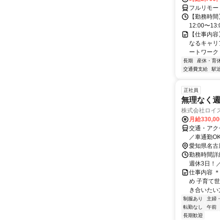
フルリモー
【勤務時間】
12:00〜13:
【仕事内容
なるキャリ
ートワーク 
長期
産休・育
交通費支給
駅
正社員
無理なく週
株式会社ロイ
月給330,0
交通・アク
／車通勤O
愛知県名古
勤務時間詳細
週休3日！
仕事内容 
め 子育て
き合いたい方
制服あり
主婦
転勤なし
午前
長期歓迎