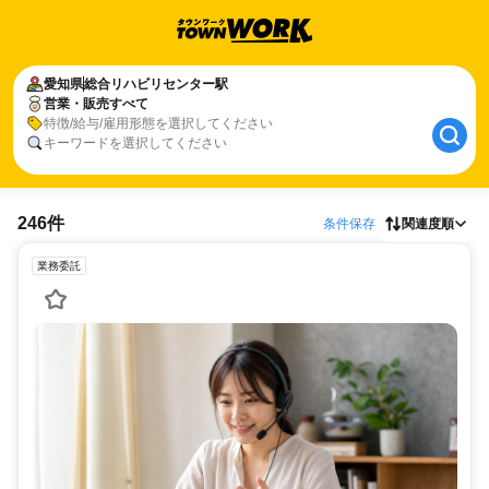
愛知県
総合リハビリセンター駅
営業・販売すべて
特徴/給与/雇用形態を選択してください
キーワードを選択してください
246件
条件保存
関連度順
業務委託