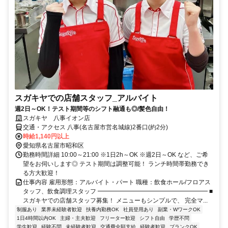
スガキヤでの店舗スタッフ_アルバイト
週2日～OK！テスト期間等のシフト融通も◎/髪色自由！
スガキヤ 八事イオン店
交通・アクセス 八事(名古屋市営名城線)2番口(約2分)
時給1,140円以上
愛知県名古屋市昭和区
勤務時間詳細 10:00～21:00 ※1日2h～OK ※週2日～OK など、ご希
望をお伺いします◎ テスト期間は調整可能！ ランチ時間帯勤務でき
る方大歓迎！
仕事内容 雇用形態：アルバイト・パート 職種：飲食ホール/フロアス
タッフ、飲食調理スタッフ ━━━━━━━━━━━━━━━━━━ ■
スガキヤでの店舗スタッフ募集！ メニューもシンプルで、 完全マ...
制服あり
業界未経験者歓迎
扶養内勤務OK
社員登用あり
副業・WワークOK
1日4時間以内OK
主婦・主夫歓迎
フリーター歓迎
シフト自由
学歴不問
学生歓迎
経験不問
未経験者歓迎
交通費全額支給
経験者歓迎
ブランクOK