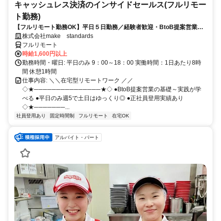
キャッシュレス決済のインサイドセールス(フルリモー
ト勤務)
【フルリモート勤務OK】平日５日勤務／経験者歓迎・BtoB提案営業で
スキルアップ
株式会社make standards
フルリモート
時給1,600円以上
勤務時間・曜日: 平日のみ 9：00～18：00 実働時間：1日あたり8時
間 休憩1時間
仕事内容: ＼＼在宅型リモートワーク ／／
◇★───────────────★◇ ●BtoB提案営業の基礎～実践が学
べる ●平日のみ週5で土日はゆっくり◎ ●正社員登用実績あり
◇★───────...
社員登用あり
固定時間制
フルリモート
在宅OK
アルバイト・パート