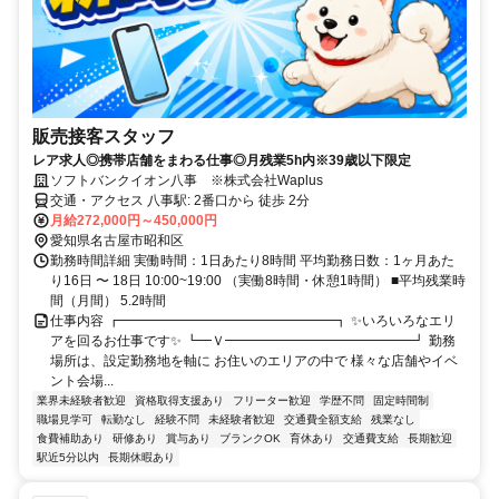
販売接客スタッフ
レア求人◎携帯店舗をまわる仕事◎月残業5h内※39歳以下限定
ソフトバンクイオン八事 ※株式会社Waplus
交通・アクセス 八事駅: 2番口から 徒歩 2分
月給272,000円～450,000円
愛知県名古屋市昭和区
勤務時間詳細 実働時間：1日あたり8時間 平均勤務日数：1ヶ月あた
り16日 〜 18日 10:00~19:00 （実働8時間・休憩1時間） ■平均残業時
間（月間） 5.2時間
仕事内容 ┏━━━━━━━━━━━━━━━━┓ ✨いろいろなエリ
アを回るお仕事です✨ ┗━Ｖ━━━━━━━━━━━━━━┛ 勤務
場所は、設定勤務地を軸に お住いのエリアの中で 様々な店舗やイベ
ント会場...
業界未経験者歓迎
資格取得支援あり
フリーター歓迎
学歴不問
固定時間制
職場見学可
転勤なし
経験不問
未経験者歓迎
交通費全額支給
残業なし
食費補助あり
研修あり
賞与あり
ブランクOK
育休あり
交通費支給
長期歓迎
駅近5分以内
長期休暇あり