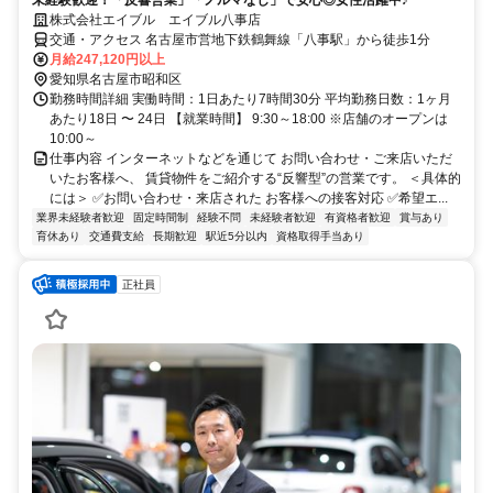
株式会社エイブル エイブル八事店
交通・アクセス 名古屋市営地下鉄鶴舞線「八事駅」から徒歩1分
月給247,120円以上
愛知県名古屋市昭和区
勤務時間詳細 実働時間：1日あたり7時間30分 平均勤務日数：1ヶ月
あたり18日 〜 24日 【就業時間】 9:30～18:00 ※店舗のオープンは
10:00～
仕事内容 インターネットなどを通じて お問い合わせ・ご来店いただ
いたお客様へ、 賃貸物件をご紹介する“反響型”の営業です。 ＜具体的
には＞ ✅お問い合わせ・来店された お客様への接客対応 ✅希望エ...
業界未経験者歓迎
固定時間制
経験不問
未経験者歓迎
有資格者歓迎
賞与あり
育休あり
交通費支給
長期歓迎
駅近5分以内
資格取得手当あり
正社員