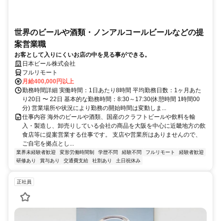
世界のビールや酒類・ノンアルコールビールなどの提
案営業職
お客として入りにくいお店の中を見る事ができる。
日本ビール株式会社
フルリモート
月給400,000円以上
勤務時間詳細 実働時間：1日あたり8時間 平均勤務日数：1ヶ月あた
り20日 〜 22日 基本的な勤務時間：8:30～17:30(休憩時間 1時間00
分) 営業場所や状況により勤務の開始時間は変動しま...
仕事内容 海外のビールや酒類、国産のクラフトビールや飲料を輸
入・製造し、卸売りしている会社の商品を大阪を中心に近畿地方の飲
食店等に提案営業する仕事です。 支店や営業所はありませんので、
ご自宅を拠点とし...
業界未経験者歓迎
変形労働時間制
学歴不問
経験不問
フルリモート
経験者歓迎
研修あり
賞与あり
交通費支給
社割あり
土日祝休み
正社員