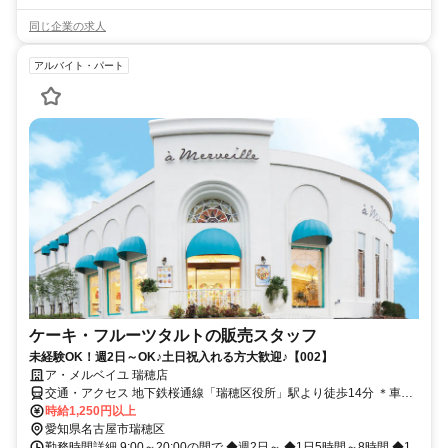
同じ企業の求人
アルバイト・パート
ケーキ・フルーツタルトの販売スタッフ
未経験OK！週2日～OK♪土日祝入れる方大歓迎♪【002】
ア・メルベイユ 瑞穂店
交通・アクセス 地下鉄桜通線「瑞穂区役所」駅より徒歩14分 ＊車通
勤OK
時給1,250円以上
愛知県名古屋市瑞穂区
勤務時間詳細 9:00～20:00の間で ◆週2日～ ◆1日5時間～8時間 ◆1