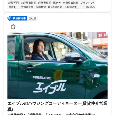
経験不問
未経験者歓迎
経験者歓迎
駅ナカ
有資格者歓迎
ブランクOK
育休あり
交通費支給
長期歓迎
駅近5分以内
長期休暇あり
土日祝休み
正社員
エイブルのハウジングコーディネーター(賃貸仲介営業
職)
未経験歓迎！「反響営業」「ノルマなし」で安心◎女性活躍中♪