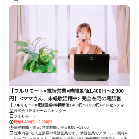
【フルリモート×電話営業×時間単価1,400円〜2,000
円】 <ママさん、未経験活躍中> 完全在宅の電話営業
【フルリモート×電話営業×時間単価1,400円〜2,000円+インセンティブ
で家庭と仕事の両立を実現
あり】 ＜ママさん、未経験活躍中＞ 完全在宅の電話営業で家庭と仕事の
株式会社日本セールスセンター
両立を実現
フルリモート
時給1,400円～2,000円
勤務時間・曜日: 営業時間：平日9:00〜18:00
仕事内容: 法人企業様の電話営業です。 新規営業でアポイント獲得を
やっていただきます。 面談から最短翌日に稼働開始可能です。 ＜主