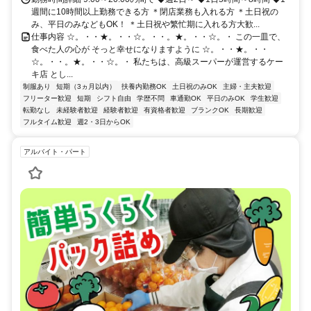
週間に10時間以上勤務できる方 ＊閉店業務も入れる方 ＊土日祝の
み、平日のみなどもOK！ ＊土日祝や繁忙期に入れる方大歓...
仕事内容 ☆。・・★。・・☆。・・。★。・・☆。・ この一皿で、
食べた人の心が そっと幸せになりますように ☆。・・★。・・
☆。・・。★。・・☆。・ 私たちは、高級スーパーが運営するケー
キ店 とし...
制服あり
短期（3ヵ月以内）
扶養内勤務OK
土日祝のみOK
主婦・主夫歓迎
フリーター歓迎
短期
シフト自由
学歴不問
車通勤OK
平日のみOK
学生歓迎
転勤なし
未経験者歓迎
経験者歓迎
有資格者歓迎
ブランクOK
長期歓迎
フルタイム歓迎
週2・3日からOK
アルバイト・パート