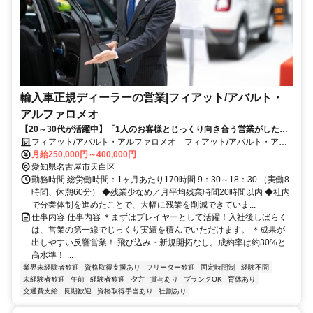
輸入車正規ディーラーの営業|フィアット/アバルト・
アルファロメオ
【20～30代が活躍中】「1人のお客様とじっくり向き合う営業がした
い」そんなあなたの経験を、最高の環境で活かしてください！／成約率
フィアット/アバルト・アルファロメオ フィアット/アバルト・アル
30%の反響営業／残業月20h以下
ファロメオ 天白(株式会社ホワイトハウス)
月給250,000円～400,000円
愛知県名古屋市天白区
勤務時間 総労働時間：1ヶ月あたり170時間 9：30～18：30 （実働8
時間、休憩60分） ◆残業少なめ／月平均残業時間20時間以内 ◆社内
で分業体制を進めたことで、大幅に残業を削減できていま...
仕事内容 仕事内容 ＊まずはプレイヤーとして活躍！入社後しばらく
は、営業の第一線でじっくり実績を積んでいただけます。 ＊成果が
出しやすい反響営業！ 飛び込み・新規開拓なし。成約率は約30%と
高水準！ ...
業界未経験者歓迎
資格取得支援あり
フリーター歓迎
固定時間制
経験不問
未経験者歓迎
午前
経験者歓迎
夕方
賞与あり
ブランクOK
育休あり
交通費支給
長期歓迎
資格取得手当あり
社割あり