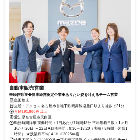
自動車販売営業
未経験歓迎◆健康経営認定企業◆ありたい姿を叶えるチーム営業
島田橋店
交通・アクセス 名古屋市営地下鉄鶴舞線塩釜口駅より徒歩で21分 名
古屋第二環状自動車道植田ICより車で8分
月給191,900円以上
愛知県名古屋市天白区
勤務時間詳細 実働時間：1日あたり7時間48分 平均勤務日数：1ヶ月
あたり20日 〜 22日 ■勤務時間：9:30～18:20（実働7.8時間・休憩1
時間） ★残業月平均14.1h ※2025年度
仕事内容 ＼＼マツダグループの安定基盤／／ ✨未経験大歓迎 チーム