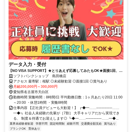
データ入力・受付
【NO VISA SUPPORT】★とりあえず応募してみたもOK★面接1回、最
短1週間で内定可！正社員デビューにオススメ★
ソフトバンクショップ 島田橋店
アクセス 最寄駅：桜駅 ◎未経験歓迎 ◎面接1回 ◎賞与あり
月給200,000円～300,000円
愛知県名古屋市天白区
勤務時間 実働時間：8時間/日 平均勤務日数：1ヶ月あたり20日 11:00
～20:00 ・休憩1時間 ・実働8時間
仕事内容 【正社員デビューも大歓迎！】 ┏◆━……──────……
━◆┓ 社会人未経験の先輩が［7割］ 大手キャリアだから実現でき
る、 制度＆待遇でお迎えします◎ ┗◆━……──────……━◆...
業界未経験者歓迎
学歴不問
固定時間制
経験不問
交通費全額支給
賞与あり
ブランクOK
育休あり