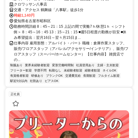
クロワッサン八事店
交通・アクセス 鶴舞線「八事駅」徒歩1分
時給1,140円
愛知県名古屋市昭和区
勤務時間詳細 8：45～21：15 上記の間で実働7ｈ/休憩1ｈ ＜シフト
例＞ 8：45～16：45 13：15～21：15 ■週5日程度の勤務が目安 ■休
み希望提出：翌月16日～翌々月15日ま...
仕事内容 雇用形態：アルバイト・パート 職種：倉庫作業スタッフ、
販売/フロアスタッフ（アパレル/アクセサリー/インテリア）、販売/フ
ロアスタッフ（スーパー/ホームセンター） 【仕事内容】 雑貨店で
の...
制服あり
業界未経験者歓迎
変形労働時間制
社員登用あり
主婦・主夫歓迎
フリーター歓迎
学歴不問
転勤なし
未経験者歓迎
経験者歓迎
ネイルOK
有資格者歓迎
研修あり
ブランクOK
交通費支給
長期歓迎
フルタイム歓迎
駅近5分以内
社割あり
ピアスOK
正社員