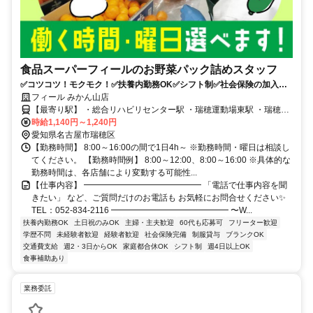
食品スーパーフィールのお野菜パック詰めスタッフ
✅コツコツ！モクモク！✅扶養内勤務OK✅シフト制✅社会保険の加入も
できます！
フィール みかん山店
【最寄り駅】 ・総合リハビリセンター駅 ・瑞穂運動場東駅 ・瑞穂区
役所駅
時給1,140円～1,240円
愛知県名古屋市瑞穂区
【勤務時間】 8:00～16:00の間で1日4h～ ※勤務時間・曜日は相談し
てください。 【勤務時間例】 8:00～12:00、8:00～16:00 ※具体的な
勤務時間は、各店舗により変動する可能性...
【仕事内容】 ━━━━━━━━━━━━━━ 「電話で仕事内容を聞
きたい」 など、ご質問だけのお電話も お気軽にお問合せください✨
TEL：052-834-2116 ━━━━━━━━━━━━━━ 〜W...
扶養内勤務OK
土日祝のみOK
主婦・主夫歓迎
60代も応募可
フリーター歓迎
学歴不問
未経験者歓迎
経験者歓迎
社会保険完備
制服貸与
ブランクOK
交通費支給
週2・3日からOK
家庭都合休OK
シフト制
週4日以上OK
食事補助あり
業務委託