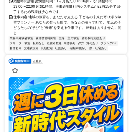
勤務時間詳細 総労働時間：1ヶ月あたり163時間20分 勤務時間：
13:00〜22:00 休憩1時間、実働8時間 社内システムが22時15分で 終
了するため残業は少なめです。
仕事内容 地域の教育を、あなたが支える 子どもの未来に寄り添う学
習プランナー あなたの育った町で、あなたの暮らす町で。 地元の子
どもたちの“学び”と“未来”を支える仕事です。 転勤はありません。同
じ...
業界未経験者歓迎
変形労働時間制
主婦・主夫歓迎
資格取得支援あり
フリーター歓迎
転勤なし
経験者歓迎
研修あり
夕方
賞与あり
ブランクOK
育休あり
交通費支給
長期歓迎
社割あり
長期休暇あり
寮・社宅あり
正社員