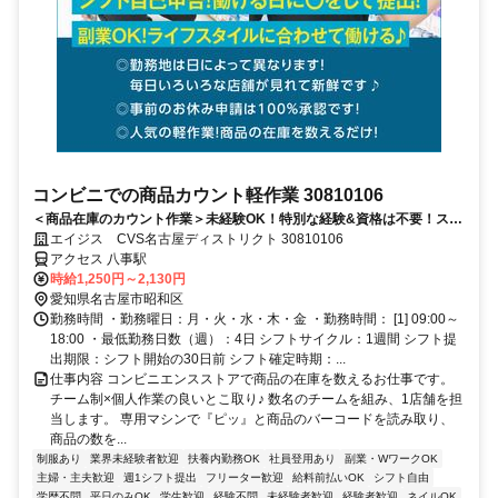
コンビニでの商品カウント軽作業 30810106
＜商品在庫のカウント作業＞未経験OK！特別な経験&資格は不要！スキ
ルや実績で高収入も目指せるお仕事◎♪
エイジス CVS名古屋ディストリクト 30810106
アクセス 八事駅
時給1,250円～2,130円
愛知県名古屋市昭和区
勤務時間 ・勤務曜日：月・火・水・木・金 ・勤務時間： [1] 09:00～
18:00 ・最低勤務日数（週）：4日 シフトサイクル：1週間 シフト提
出期限：シフト開始の30日前 シフト確定時期：...
仕事内容 コンビニエンスストアで商品の在庫を数えるお仕事です。
チーム制×個人作業の良いとこ取り♪ 数名のチームを組み、1店舗を担
当します。 専用マシンで『ピッ』と商品のバーコードを読み取り、
商品の数を...
制服あり
業界未経験者歓迎
扶養内勤務OK
社員登用あり
副業・WワークOK
主婦・主夫歓迎
週1シフト提出
フリーター歓迎
給料前払いOK
シフト自由
学歴不問
平日のみOK
学生歓迎
経験不問
未経験者歓迎
経験者歓迎
ネイルOK