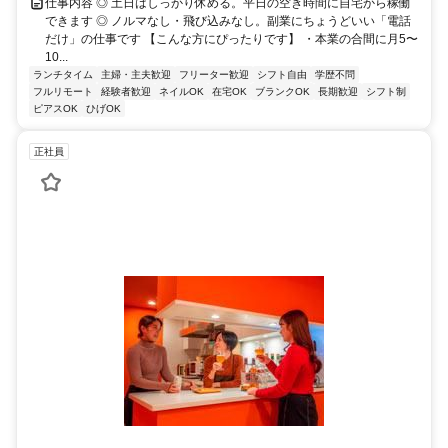
仕事内容 ◎ 土日はしっかり休める。平日の空き時間に自宅から稼働
できます ◎ ノルマなし・飛び込みなし。副業にちょうどいい「電話
だけ」の仕事です 【こんな方にぴったりです】 ・本業の合間に月5〜
10...
ランチタイム
主婦・主夫歓迎
フリーター歓迎
シフト自由
学歴不問
フルリモート
経験者歓迎
ネイルOK
在宅OK
ブランクOK
長期歓迎
シフト制
ピアスOK
ひげOK
正社員