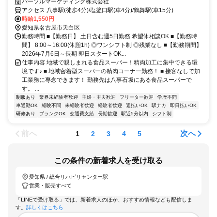
加工・パック詰めスタッフ募集♪接客なしで作業に集中できる環境です。
パーソルマーケティング株式会社
16時までの日勤固定＆残業なしで働きやすさも魅力！
アクセス 八事駅(徒歩4分)/塩釜口駅(車4分)/鶴舞駅(車15分)
時給1,550円
愛知県名古屋市天白区
勤務時間 ■【勤務日】 土日含む週5日勤務 希望休相談OK ■【勤務時
間】 8:00～16:00(休憩1h) ◎ワンシフト制 ◎残業なし ■【勤務期間】
2026年7月6日～長期 即日スタートOK...
仕事内容 地域で親しまれる食品スーパー！精肉加工に集中できる環
境です♪ ■ 地域密着型スーパーの精肉コーナー勤務！ ■ 接客なしで加
工業務に専念できます！ 勤務先は八事石坂にある食品スーパーで
す。 ...
制服あり
業界未経験者歓迎
主婦・主夫歓迎
フリーター歓迎
学歴不問
車通勤OK
経験不問
未経験者歓迎
経験者歓迎
週払いOK
駅ナカ
即日払いOK
研修あり
ブランクOK
交通費支給
長期歓迎
駅近5分以内
シフト制
前へ
次へ
1
2
3
4
5
この条件の新着求人を受け取る
愛知県 / 総合リハビリセンター駅
営業・販売すべて
「LINEで受け取る」では、新着求人のほか、おすすめ情報なども配信しま
す。
詳しくはこちら