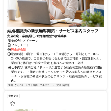
結婚相談所の新規顧客開拓・サービス案内スタッフ
完全在宅・業務委託／成果報酬型の営業業務
株式会社メドゥーサ
フルリモート
完全歩合制
勤務時間・曜日: ・週1日から ・1日1時間から ・原則として0:00～
24:00の範囲で、ご自身の都合に合わせて設定可能 ・固定休日なし。
業務日と休日はご自身で設定 お客様への連絡は、会社...
仕事内容: 株式会社メドゥーサが運営する結婚相談所の新規顧客開拓
業務です。 ・指定の営業ツールを使った見込み顧客への新規アプロ
ーチ ・お客様の希望や状況のヒアリング ・結婚相談所のサービス案
内...
週1日からOK
シフト自由
フルリモート
完全歩合制
業務委託