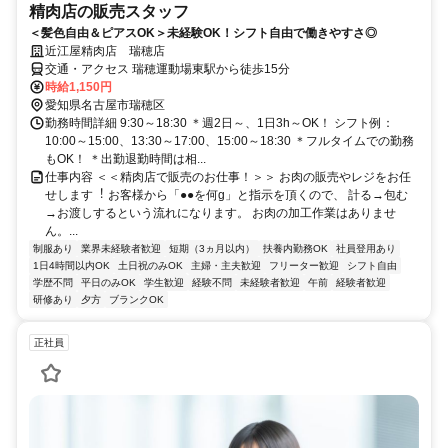
精肉店の販売スタッフ
＜髪色自由＆ピアスOK＞未経験OK！シフト自由で働きやすさ◎
近江屋精肉店 瑞穂店
交通・アクセス 瑞穂運動場東駅から徒歩15分
時給1,150円
愛知県名古屋市瑞穂区
勤務時間詳細 9:30～18:30 ＊週2日～、1日3h～OK！ シフト例：
10:00～15:00、13:30～17:00、15:00～18:30 ＊フルタイムでの勤務
もOK！ ＊出勤退勤時間は相...
仕事内容 ＜＜精肉店で販売のお仕事！＞＞ お⾁の販売やレジをお任
せします︕ お客様から「●●を何g」と指⽰を頂くので、 計る→包む
→お渡しするという流れになります。 お⾁の加⼯作業はありませ
ん。...
制服あり
業界未経験者歓迎
短期（3ヵ月以内）
扶養内勤務OK
社員登用あり
1日4時間以内OK
土日祝のみOK
主婦・主夫歓迎
フリーター歓迎
シフト自由
学歴不問
平日のみOK
学生歓迎
経験不問
未経験者歓迎
午前
経験者歓迎
研修あり
夕方
ブランクOK
正社員