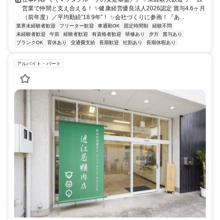
営業で仲間と支え合える！ ✨健康経営優良法人2026認定 賞与4.6ヶ月
（前年度）／平均勤続”18.9年”！ ✨会社づくりに参画！『あ...
業界未経験者歓迎
フリーター歓迎
車通勤OK
固定時間制
経験不問
未経験者歓迎
午前
経験者歓迎
有資格者歓迎
研修あり
夕方
賞与あり
ブランクOK
育休あり
交通費支給
長期歓迎
社割あり
長期休暇あり
アルバイト・パート