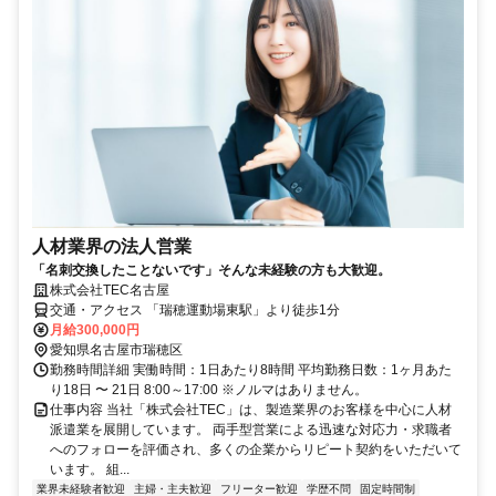
人材業界の法人営業
「名刺交換したことないです」そんな未経験の方も大歓迎。
株式会社TEC名古屋
交通・アクセス 「瑞穂運動場東駅」より徒歩1分
月給300,000円
愛知県名古屋市瑞穂区
勤務時間詳細 実働時間：1日あたり8時間 平均勤務日数：1ヶ月あた
り18日 〜 21日 8:00～17:00 ※ノルマはありません。
仕事内容 当社「株式会社TEC」は、製造業界のお客様を中心に人材
派遣業を展開しています。 両手型営業による迅速な対応力・求職者
へのフォローを評価され、多くの企業からリピート契約をいただいて
います。 組...
業界未経験者歓迎
主婦・主夫歓迎
フリーター歓迎
学歴不問
固定時間制