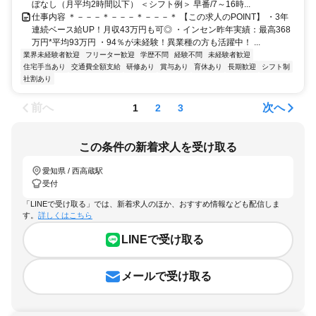
ぼなし（月平均2時間以下） ＜シフト例＞ 早番/7～16時...
仕事内容 ＊－－－＊－－－＊－－－＊ 【この求人のPOINT】 ・3年
連続ベース給UP！月収43万円も可◎ ・インセン昨年実績：最高368
万円*平均93万円 ・94％が未経験！異業種の方も活躍中！ ...
業界未経験者歓迎
フリーター歓迎
学歴不問
経験不問
未経験者歓迎
住宅手当あり
交通費全額支給
研修あり
賞与あり
育休あり
長期歓迎
シフト制
社割あり
前へ
次へ
1
2
3
この条件の新着求人を受け取る
愛知県 / 西高蔵駅
受付
「LINEで受け取る」では、新着求人のほか、おすすめ情報なども配信しま
す。
詳しくはこちら
LINEで受け取る
メールで受け取る