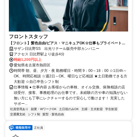
フロントスタッフ
【フロント】髪色自由/ピアス・マニキュアOK☆仕事もプライベートも
大切にしたい方におすすめ
サザン日比野SS 出光リテール販売中部カンパニー
アクセス 日比野駅より徒歩4分
時給1,200円以上
愛知県名古屋市熱田区
時間帯 朝、昼、夕方・夜 勤務曜日・時間 9：00～18：00 ☆1日4h～
OK、時間応相談 ☆週2日～OK、曜日など応相談 ★土日勤務できる方
大歓迎 ☆自己申告シフト制
仕事情報 ● 仕事内容 お客様からの車検、オイル交換、保険相談の店
頭受付、接客、事務処理のお仕事です。未経験の方や車の知識がない
無い方にも丁寧にレクチャーするので安心して働けます！ 充実した
サポー...
社員登用あり
副業・WワークOK
土日祝のみOK
主婦・主夫歓迎
学生歓迎
交通費支給
シフト制
髪型・髪色自由
正社員