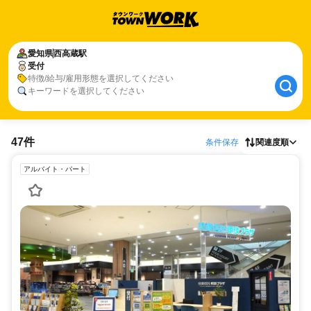
愛知県
西高蔵駅
受付
特徴/給与/雇用形態を選択してください
キーワードを選択してください
47件
条件保存
関連度順
アルバイト・パート