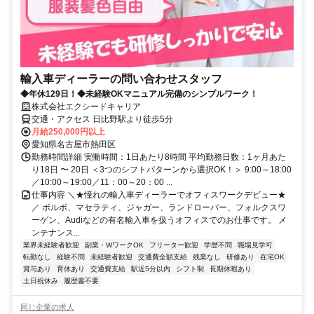
輸入車ディーラーの問い合わせスタッフ
◆年休129日！◆未経験OKマニュアル完備のシンプルワーク！
株式会社エクシードキャリア
交通・アクセス 日比野駅より徒歩5分
月給250,000円以上
愛知県名古屋市熱田区
勤務時間詳細 実働時間：1日あたり8時間 平均勤務日数：1ヶ月あた
り18日 〜 20日 ＜3つのシフトパターンから選択OK！＞ 9:00～18:00
／10:00～19:00／11：00～20：00 ...
仕事内容 ＼★憧れの輸入車ディーラーでオフィスワークデビュー★
／ ボルボ、マセラティ、ジャガー、ランドローバー、フォルクスワ
ーゲン、Audiなどの有名輸入車を扱うオフィスでのお仕事です。 メ
ンテナンス...
業界未経験者歓迎
副業・WワークOK
フリーター歓迎
学歴不問
職場見学可
転勤なし
経験不問
未経験者歓迎
交通費全額支給
残業なし
研修あり
在宅OK
賞与あり
育休あり
交通費支給
駅近5分以内
シフト制
長期休暇あり
土日祝休み
履歴書不要
同じ企業の求人