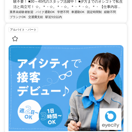
験不要！ ■30～40代のスタッフ活躍中！ ■夕方までのオシゴトで私生
活と両立可！ ☆。＊・☆。＊・☆。＊・＊・☆。＊・ 【仕事内容...
業界未経験者歓迎
バイク通勤OK
学歴不問
車通勤OK
固定時間制
経験不問
ブランクOK
交通費支給
駅近5分以内
アルバイト・パート