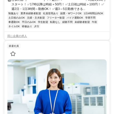
スタート！ ✅17時以降は時給＋50円！ ✅土日祝は時給＋100円！ ✅
週2日・1日3時間～勤務OK！ ✅週3～5日勤務できる...
制服あり
業界未経験者歓迎
社員登用あり
副業・WワークOK
1日4時間以内OK
土日祝のみOK
主婦・主夫歓迎
フリーター歓迎
バイク通勤OK
学歴不問
車通勤OK
平日のみOK
学生歓迎
転勤なし
経験不問
未経験者歓迎
午前
ネイルOK
研修あり
夕方
同じ企業の求人
派遣社員