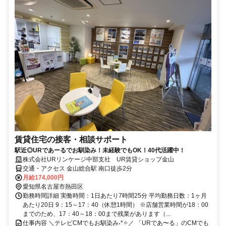
賃貸住宅の接客・相談サポート
駅近◎URであーるでお馴染み！未経験でもOK！40代活躍中！
株式会社URリンケージ中部支社 UR賃貸ショップ金山
交通・アクセス 金山総合駅 南口徒歩2分
月給174,000円
愛知県名古屋市熱田区
勤務時間詳細 実働時間：1日あたり7時間25分 平均勤務日数：1ヶ月
あたり20日 9：15～17：40（休憩1時間） ※店舗営業時間が18：00
までのため、17：40～18：00まで残業があります（...
仕事内容 ＼テレビCMでもお馴染み˖*✧／ 「URであ〜る」のCMでも