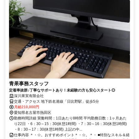
青果事務スタッフ
定着率抜群♪丁寧なサポートあり！未経験の方も安心スタート◎
深川果実有限会社
交通・アクセス 地下鉄名港線「日比野駅」徒歩5分
月給210,000円
愛知県名古屋市熱田区
勤務時間詳細 実働時間：1日あたり8時間 平均勤務日数：1ヶ月あた
り22日 ・6：30～15：30(休憩1時間) ・7：30～16：30(休憩1時間)
・8：30～17：30(休憩1時間) 上記の中...
仕事内容 ＊・☆。おすすめポイント＊・☆。＊・ ■特別なスキル＆経