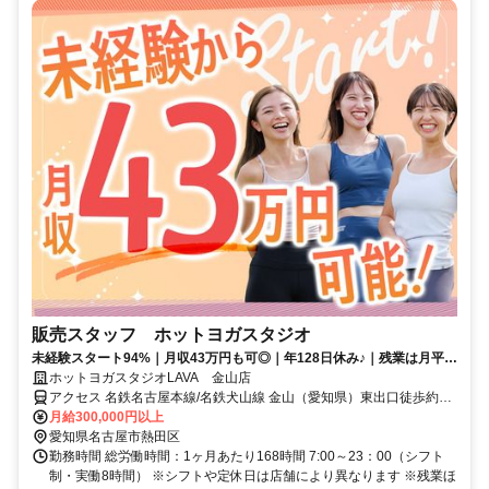
販売スタッフ ホットヨガスタジオ
未経験スタート94%｜月収43万円も可◎｜年128日休み♪｜残業は月平均
2時間以下
ホットヨガスタジオLAVA 金山店
アクセス 名鉄名古屋本線/名鉄犬山線 金山（愛知県）東出口徒歩約2
分、ＪＲ東海道本線 金山（愛知県）東出口徒歩約2分、ＪＲ中央本線
月給300,000円以上
金山（愛知県）東出口徒歩約2分 JR・地下鉄「金山駅」南口より徒歩
愛知県名古屋市熱田区
2分
勤務時間 総労働時間：1ヶ月あたり168時間 7:00～23：00（シフト
制・実働8時間） ※シフトや定休日は店舗により異なります ※残業ほ