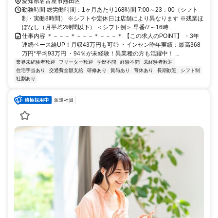
金山（愛知県）東出口徒歩約2分 JR・地下鉄「金山駅」南口より徒歩
愛知県名古屋市熱田区
2分
勤務時間 総労働時間：1ヶ月あたり168時間 7:00～23：00（シフト
制・実働8時間） ※シフトや定休日は店舗により異なります ※残業ほ
ぼなし（月平均2時間以下） ＜シフト例＞ 早番/7～16時...
仕事内容 ＊－－－＊－－－＊－－－＊ 【この求人のPOINT】 ・3年
連続ベース給UP！月収43万円も可◎ ・インセン昨年実績：最高368
万円*平均93万円 ・94％が未経験！異業種の方も活躍中！ ...
業界未経験者歓迎
フリーター歓迎
学歴不問
経験不問
未経験者歓迎
住宅手当あり
交通費全額支給
研修あり
賞与あり
育休あり
長期歓迎
シフト制
社割あり
派遣社員