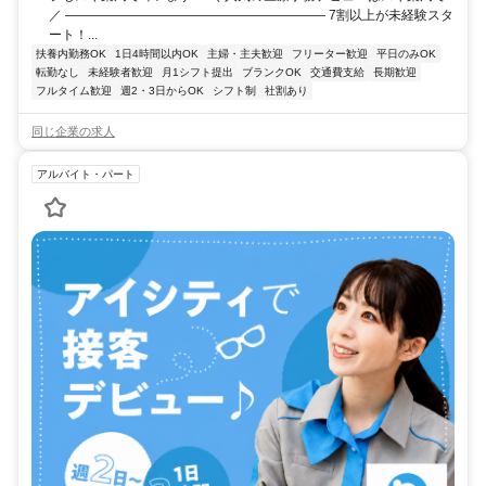
／ ―――――――――――――――――――― 7割以上が未経験スタ
ート！...
扶養内勤務OK
1日4時間以内OK
主婦・主夫歓迎
フリーター歓迎
平日のみOK
転勤なし
未経験者歓迎
月1シフト提出
ブランクOK
交通費支給
長期歓迎
フルタイム歓迎
週2・3日からOK
シフト制
社割あり
同じ企業の求人
アルバイト・パート