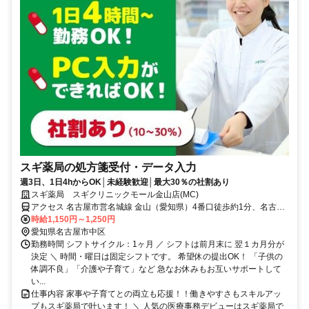
スギ薬局の処方箋受付・データ入力
週3日、1日4hからOK│未経験歓迎│最大30％の社割あり
スギ薬局 スギクリニックモール金山店(MC)
アクセス 名古屋市営名城線 金山（愛知県）4番口徒歩約1分、名古屋
市営名港線 金山（愛知県）4番口徒歩約1分、ＪＲ東海道本線 金山
時給1,150円～1,250円
（愛知県）北口徒歩約1分
愛知県名古屋市中区
勤務時間 シフトサイクル：1ヶ月 ／ シフトは前月末に 翌１カ月分が
決定 ＼ 時間・曜日は固定シフトです。 希望休の提出OK！ 「子供の
体調不良」「介護や子育て」など 急なお休みもお互いサポートして
い...
仕事内容 家事や子育てとの両立も応援！！働きやすさもスキルアッ
プもスギ薬局で叶います！ ＼ 人気の医療事務デビューはスギ薬局で