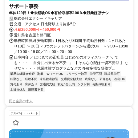
サポート事務
年休129日！◆未経験OK◆有給取得率100％◆残業ほぼナシ
株式会社エクシードキャリア
交通・アクセス 日比野駅より徒歩5分
月給250,000円～450,000円
愛知県名古屋市熱田区
勤務時間詳細 実働時間：1日あたり8時間 平均勤務日数：1ヶ月あた
り18日 〜 20日 ＜3つのシフトパターンから選択OK！＞ 9:00～18:00
／10:00～19:00／11：00～20：00 ...
仕事内容 ／ はじめての正社員 はじめてのオフィスワーク ＼ で
も・・・ 「自分に出来るか不安...」 【 そんな心配は一切不要◎ 】 な
ぜなら・・・ 就業体験プログラムなどの 多種多様な研修プ...
業界未経験者歓迎
副業・WワークOK
フリーター歓迎
学歴不問
職場見学可
転勤なし
経験不問
未経験者歓迎
交通費全額支給
残業なし
研修あり
在宅OK
賞与あり
育休あり
交通費支給
駅近5分以内
シフト制
長期休暇あり
土日祝休み
履歴書不要
同じ企業の求人
アルバイト・パート