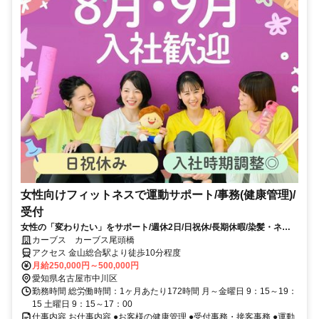
女性向けフィットネスで運動サポート/事務(健康管理)/
受付
女性の「変わりたい」をサポート/週休2日/日祝休/長期休暇/染髪・ネイ
ルOK※規定内
カーブス カーブス尾頭橋
アクセス 金山総合駅より徒歩10分程度
月給250,000円～500,000円
愛知県名古屋市中川区
勤務時間 総労働時間：1ヶ月あたり172時間 月～金曜日 9：15～19：
15 土曜日 9：15～17：00
仕事内容 お仕事内容 ●お客様の健康管理 ●受付事務・接客事務 ●運動