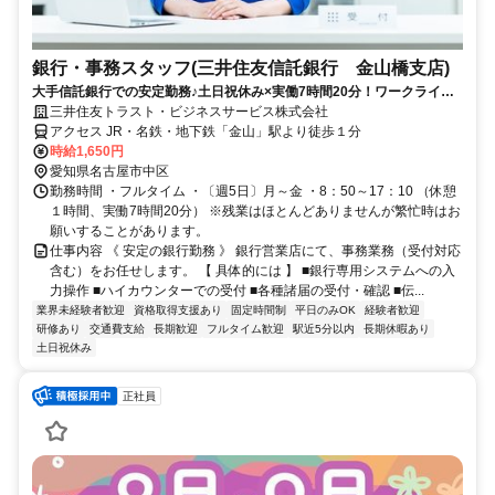
銀行・事務スタッフ(三井住友信託銀行 金山橋支店)
大手信託銀行での安定勤務♪土日祝休み×実働7時間20分！ワークライフ
バランス◎
三井住友トラスト・ビジネスサービス株式会社
アクセス JR・名鉄・地下鉄「金山」駅より徒歩１分
時給1,650円
愛知県名古屋市中区
勤務時間 ・フルタイム ・〔週5日〕月～金 ・8：50～17：10 （休憩
１時間、実働7時間20分） ※残業はほとんどありませんが繁忙時はお
願いすることがあります。
仕事内容 《 安定の銀行勤務 》 銀行営業店にて、事務業務（受付対応
含む）をお任せします。 【 具体的には 】 ■銀行専用システムへの入
力操作 ■ハイカウンターでの受付 ■各種諸届の受付・確認 ■伝...
業界未経験者歓迎
資格取得支援あり
固定時間制
平日のみOK
経験者歓迎
研修あり
交通費支給
長期歓迎
フルタイム歓迎
駅近5分以内
長期休暇あり
土日祝休み
正社員