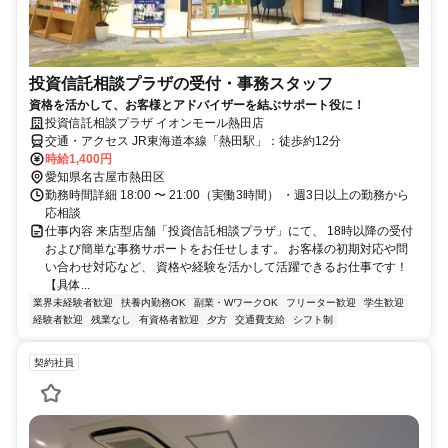
投資信託相談プラザの受付・事務スタッフ
資格を活かして、お客様とアドバイザーを結ぶサポート役に！
投資信託相談プラザ イオンモール熱田店
交通・アクセス JR東海道本線「熱田駅」：徒歩約12分
時給1,400円
愛知県名古屋市熱田区
勤務時間詳細 18:00 〜 21:00（実働3時間） ・週3日以上の勤務から
応相談
仕事内容 来店型店舗「投資信託相談プラザ」にて、 18時以降の受付
および簡単な事務サポートをお任せします。 お客様の初期対応や問
い合わせ対応など、 資格や経験を活かして活躍できるお仕事です！
【具体...
業界未経験者歓迎
扶養内勤務OK
副業・WワークOK
フリーター歓迎
学生歓迎
経験者歓迎
残業なし
有資格者歓迎
夕方
交通費支給
シフト制
契約社員