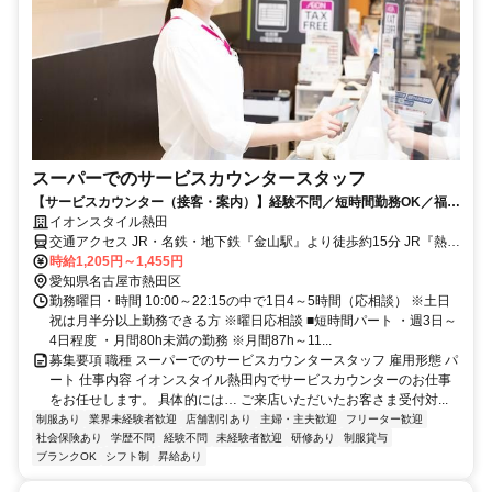
スーパーでのサービスカウンタースタッフ
【サービスカウンター（接客・案内）】経験不問／短時間勤務OK／福利
厚生◎
イオンスタイル熱田
交通アクセス JR・名鉄・地下鉄『金山駅』より徒歩約15分 JR『熱田
駅』より徒歩約13分 ☆マイカー通勤OK☆※規定有
時給1,205円～1,455円
愛知県名古屋市熱田区
勤務曜日・時間 10:00～22:15の中で1日4～5時間（応相談） ※土日
祝は月半分以上勤務できる方 ※曜日応相談 ■短時間パート ・週3日～
4日程度 ・月間80h未満の勤務 ※月間87h～11...
募集要項 職種 スーパーでのサービスカウンタースタッフ 雇用形態 パ
ート 仕事内容 イオンスタイル熱田内でサービスカウンターのお仕事
をお任せします。 具体的には… ご来店いただいたお客さま受付対...
制服あり
業界未経験者歓迎
店舗割引あり
主婦・主夫歓迎
フリーター歓迎
社会保険あり
学歴不問
経験不問
未経験者歓迎
研修あり
制服貸与
ブランクOK
シフト制
昇給あり