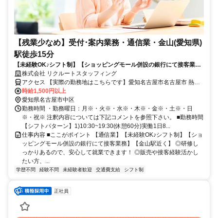
【残業少なめ】受付･案内業務・通信業・金山(愛知県)
駅徒歩15分
【未経験OK♪シフト制】【ショッピングモール併設の銀行にて接客業
務】【金山駅近く】◎研修しっかりあるので、安心して就業できます！
株式会社 リクルートスタッフィング
アクセス 【実際の勤務地はこちらです】愛知名古屋市名古屋市 熱田
区金山(愛知県)駅徒歩15分
時給1,500円以上
愛知県名古屋市中区
勤務時間 ・勤務曜日：月※・火※・水※・木※・金※・土※・日
※・祝※ 注釈内容については下記コメントを参照下さい。 ■勤務時間
【シフトパターン】1)10:30~19:30(休憩60分)実働1日8...
仕事内容 ■ここがポイント 【通信業】【未経験OK♪シフト制】【ショ
ッピングモール併設の銀行にて接客業務】【金山駅近く】 ◎研修し
っかりあるので、安心して就業できます！ ◎販売や接客経験活かし
たい方、...
学歴不問
経験不問
未経験者歓迎
交通費支給
シフト制
正社員