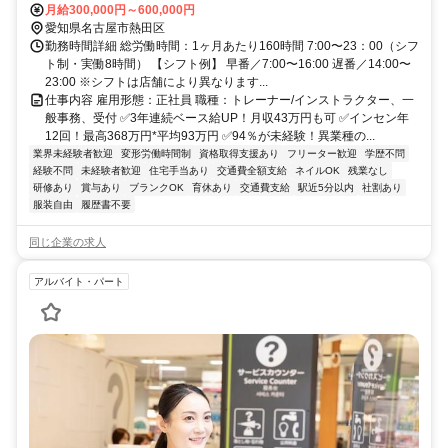
月給300,000円～600,000円
愛知県名古屋市熱田区
勤務時間詳細 総労働時間：1ヶ月あたり160時間 7:00〜23：00（シフ
ト制・実働8時間） 【シフト例】 早番／7:00〜16:00 遅番／14:00〜
23:00 ※シフトは店舗により異なります...
仕事内容 雇用形態：正社員 職種：トレーナー/インストラクター、一
般事務、受付 ✅3年連続ベース給UP！月収43万円も可 ✅インセン年
12回！最高368万円*平均93万円 ✅94％が未経験！異業種の...
業界未経験者歓迎
変形労働時間制
資格取得支援あり
フリーター歓迎
学歴不問
経験不問
未経験者歓迎
住宅手当あり
交通費全額支給
ネイルOK
残業なし
研修あり
賞与あり
ブランクOK
育休あり
交通費支給
駅近5分以内
社割あり
服装自由
履歴書不要
同じ企業の求人
アルバイト・パート