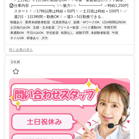
仕事内容 ┏━━━━━┓ ✨✨魅力✨✨ ┗━━━━━┛ ✅時給1,250円
スタート！ ✅17時以降は時給＋50円！ ✅土日祝は時給＋100円！ ✅
週2日・1日3時間～勤務OK！ ✅週3～5日勤務できる...
制服あり
業界未経験者歓迎
社員登用あり
副業・WワークOK
1日4時間以内OK
土日祝のみOK
主婦・主夫歓迎
フリーター歓迎
バイク通勤OK
学歴不問
車通勤OK
平日のみOK
学生歓迎
転勤なし
経験不問
未経験者歓迎
午前
ネイルOK
研修あり
夕方
同じ企業の求人
正社員