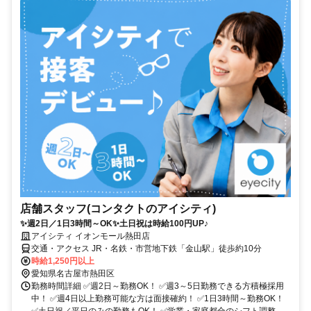
店舗スタッフ(コンタクトのアイシティ)
✨週2日／1日3時間～OK✨土日祝は時給100円UP♪
アイシティ イオンモール熱田店
交通・アクセス JR・名鉄・市営地下鉄「金山駅」徒歩約10分
時給1,250円以上
愛知県名古屋市熱田区
勤務時間詳細 ✅週2日～勤務OK！ ✅週3～5日勤務できる方積極採用
中！ ✅週4日以上勤務可能な方は面接確約！ ✅1日3時間～勤務OK！
✅土日祝／平日のみの勤務もOK！ ✅学業・家庭都合のシフト調整...