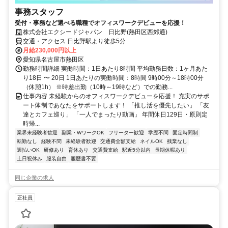
事務スタッフ
受付・事務など選べる職種でオフィスワークデビューを応援！
株式会社エクシードジャパン 日比野(熱田区西郊通)
交通・アクセス 日比野駅より徒歩5分
月給230,000円以上
愛知県名古屋市熱田区
勤務時間詳細 実働時間：1日あたり8時間 平均勤務日数：1ヶ月あた
り18日 〜 20日 1日あたりの実働時間：8時間 9時00分～18時00分
（休憩1h） ※時差出勤（10時～19時など）での勤務...
仕事内容 未経験からのオフィスワークデビューを応援！ 充実のサポ
ート体制であなたをサポートします！ 「推し活を優先したい」 「友
達とカフェ巡り」 「一人でまったり動画」 年間休日129日・原則定
時帰...
業界未経験者歓迎
副業・WワークOK
フリーター歓迎
学歴不問
固定時間制
転勤なし
経験不問
未経験者歓迎
交通費全額支給
ネイルOK
残業なし
週払いOK
研修あり
育休あり
交通費支給
駅近5分以内
長期休暇あり
土日祝休み
服装自由
履歴書不要
同じ企業の求人
正社員