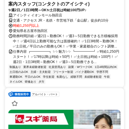
案内スタッフ(コンタクトのアイシティ)
✨週2日／1日3時間～OK✨土日祝は時給100円UP♪
アイシティ イオンモール熱田店
交通・アクセス JR・名鉄・市営地下鉄「金山駅」徒歩約10分
時給1,250円以上
愛知県名古屋市熱田区
勤務時間詳細 ✅週2日～勤務OK！ ✅週3～5日勤務できる方積極採用
中！ ✅週4日以上勤務可能な方は面接確約！ ✅1日3時間～勤務OK！
✅土日祝／平日のみの勤務もOK！ ✅学業・家庭都合のシフト調整...
仕事内容 ┏━━━━━┓ ✨✨魅力✨✨ ┗━━━━━┛ ✅時給1,250円
スタート！ ✅17時以降は時給＋50円！ ✅土日祝は時給＋100円！ ✅
週2日・1日3時間～勤務OK！ ✅週3～5日勤務できる...
制服あり
業界未経験者歓迎
社員登用あり
副業・WワークOK
1日4時間以内OK
土日祝のみOK
主婦・主夫歓迎
フリーター歓迎
バイク通勤OK
学歴不問
車通勤OK
平日のみOK
学生歓迎
転勤なし
経験不問
未経験者歓迎
午前
ネイルOK
研修あり
夕方
アルバイト・パート