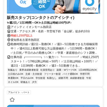
販売スタッフ(コンタクトのアイシティ)
✨週2日／1日3時間～OK✨土日祝は時給100円UP♪
アイシティ イオンモール熱田店
交通・アクセス JR・名鉄・市営地下鉄「金山駅」徒歩約10分
時給1,250円以上
愛知県名古屋市熱田区
勤務時間詳細 ✅週2日～勤務OK！ ✅週3～5日勤務できる方積極採用
中！ ✅週4日以上勤務可能な方は面接確約！ ✅1日3時間～勤務OK！
✅土日祝／平日のみの勤務もOK！ ✅学業・家庭都合のシフト調整...
仕事内容 ┏━━━━━┓ ✨✨魅力✨✨ ┗━━━━━┛ ✅時給1,250円
スタート！ ✅17時以降は時給＋50円！ ✅土日祝は時給＋100円！ ✅
週2日・1日3時間～勤務OK！ ✅週3～5日勤務できる...
制服あり
業界未経験者歓迎
社員登用あり
副業・WワークOK
1日4時間以内OK
土日祝のみOK
主婦・主夫歓迎
フリーター歓迎
バイク通勤OK
学歴不問
車通勤OK
平日のみOK
学生歓迎
転勤なし
経験不問
未経験者歓迎
午前
ネイルOK
研修あり
夕方
アルバイト・パート