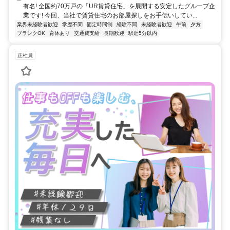
有名! 全国約70万戸の「UR賃貸住宅」を展開する安定したグループ企
業です! 今回、当社で賃貸住宅のお部屋探しをお手伝いしてい...
業界未経験者歓迎
学歴不問
固定時間制
経験不問
未経験者歓迎
午前
夕方
ブランクOK
育休あり
交通費支給
長期歓迎
駅近5分以内
正社員