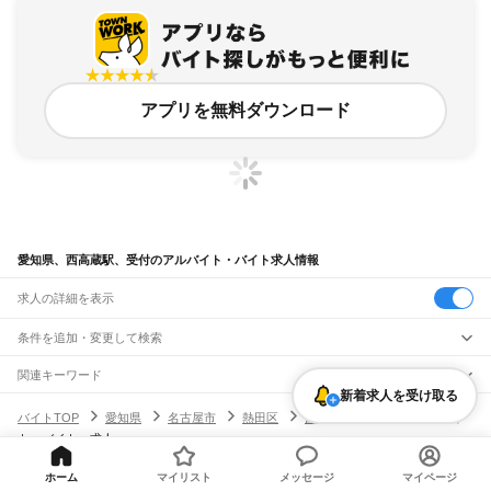
アプリを無料ダウンロード
愛知県、西高蔵駅、受付のアルバイト・バイト求人情報
求人の詳細を表示
条件を追加・変更して検索
市区町村を追加・変更
関連キーワード
新着求人を受け取る
完全在宅ワーク 全国
シール貼り 在宅
現在地周辺
ガチャガチャ
犬カフェ
愛知県
駅を追加・変更
バイトTOP
愛知県
名古屋市
熱田区
西高蔵駅
受付のアルバイ
愛知県
すべて
ト・バイト・求人
名古屋市
すべて
職種を追加・変更
JR中央本線(名古屋～塩尻)
千種区
東区
北区
西区
中村区
中区
昭和区
瑞穂区
熱田区
中川区
港区
南区
守山区
名古屋駅
金山駅
鶴舞駅
千種駅
千種駅
千種駅
大曽根駅
新守山駅
勝川駅
春日井駅
飲食・フードサービス
緑区
名東区
天白区
ホーム
マイリスト
メッセージ
マイページ
特徴を追加・変更
神領駅
高蔵寺駅
定光寺駅