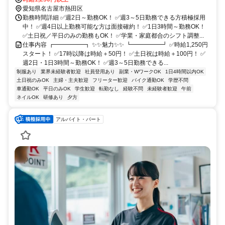
愛知県名古屋市熱田区
勤務時間詳細 ✅週2日～勤務OK！ ✅週3～5日勤務できる方積極採用
中！ ✅週4日以上勤務可能な方は面接確約！ ✅1日3時間～勤務OK！
✅土日祝／平日のみの勤務もOK！ ✅学業・家庭都合のシフト調整...
仕事内容 ┏━━━━━┓ ✨✨魅力✨✨ ┗━━━━━┛ ✅時給1,250円
スタート！ ✅17時以降は時給＋50円！ ✅土日祝は時給＋100円！ ✅
週2日・1日3時間～勤務OK！ ✅週3～5日勤務できる...
制服あり
業界未経験者歓迎
社員登用あり
副業・WワークOK
1日4時間以内OK
土日祝のみOK
主婦・主夫歓迎
フリーター歓迎
バイク通勤OK
学歴不問
車通勤OK
平日のみOK
学生歓迎
転勤なし
経験不問
未経験者歓迎
午前
ネイルOK
研修あり
夕方
アルバイト・パート