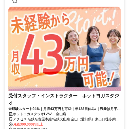
受付スタッフ・インストラクター ホットヨガスタジ
オ
未経験スタート94%｜月収43万円も可◎｜年128日休み♪｜残業は月平均
2時間以下
ホットヨガスタジオLAVA 金山店
アクセス 名鉄名古屋本線/名鉄犬山線 金山（愛知県）東出口徒歩約2
分、ＪＲ東海道本線 金山（愛知県）東出口徒歩約2分、ＪＲ中央本線
月給300,000円以上