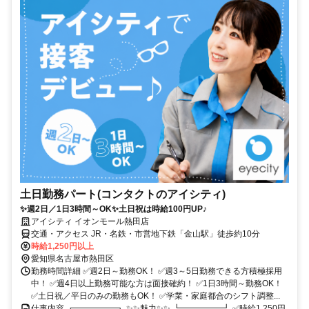
土日勤務パート(コンタクトのアイシティ)
✨週2日／1日3時間～OK✨土日祝は時給100円UP♪
アイシティ イオンモール熱田店
交通・アクセス JR・名鉄・市営地下鉄「金山駅」徒歩約10分
時給1,250円以上
愛知県名古屋市熱田区
勤務時間詳細 ✅週2日～勤務OK！ ✅週3～5日勤務できる方積極採用
中！ ✅週4日以上勤務可能な方は面接確約！ ✅1日3時間～勤務OK！
✅土日祝／平日のみの勤務もOK！ ✅学業・家庭都合のシフト調整...
仕事内容 ┏━━━━━┓ ✨✨魅力✨✨ ┗━━━━━┛ ✅時給1,250円