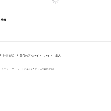
人情報
辺
ガチャガチャ
犬カフェ
神宮前駅
受付のアルバイト・バイト・求人
区
熱田区
中川区
港区
南区
守山区
緑区
名東区
天白区
根駅
新守山駅
勝川駅
春日井駅
神領駅
高蔵寺駅
定光寺駅
ライバシーポリシー
[企業]求人広告の掲載相談
豊川市
津島市
碧南市
刈谷市
豊田市
安城市
西尾市
蒲郡市
犬山市
常滑市
江南市
小牧市
稲沢市
新城
市
弥富市
みよし市
長久手市
あま市
愛知郡
西春日井郡
丹羽郡
海部郡
知多郡
幡豆郡
額田郡
北設楽
場
精肉・鮮魚加工
給食調理
パン屋（ベーカリー）
フードカウンター販売員
バー（BAR）・
河一宮駅
長山駅
江島駅
東上駅
野田城駅
新城駅
東新町駅
茶臼山駅
三河東郷駅
大海駅
鳥居駅
長篠
・髪色自由
ひげOK
ネイルOK
ピアスOK
履歴書不要
オープニングスタッフ
留学生・外国人活躍
）
三河三谷駅
蒲郡駅
三河塩津駅
三ケ根駅
幸田駅
相見駅
岡崎駅
西岡崎駅
安城駅
三河安城駅
東刈谷
トセールス
コンビニ
フードカウンター販売員
アパレル
家電量販店・携帯販売（携帯ショップ
杷島駅
清洲駅
稲沢駅
尾張一宮駅
木曽川駅
日からOK
週4日以上OK
時間や曜日が選べる・シフト自由
固定時間・固定シフト制
シフト制
アミューズメントスタッフ
パチンコ・スロット
その他旅行・レジャー・イベント
川駅
半田駅
東成岩駅
武豊駅
の仕事
深夜の仕事
1日4時間以内OK
フルタイム歓迎
残業なし