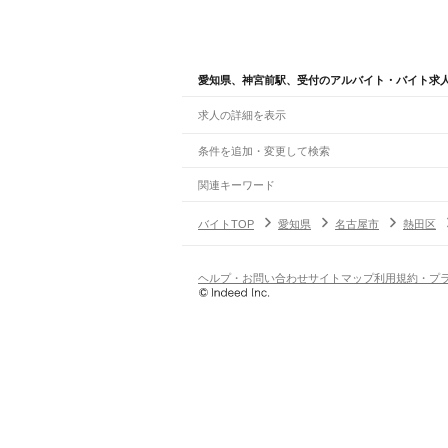
愛知県、神宮前駅、受付のアルバイト・バイト求
求人の詳細を表示
条件を追加・変更して検索
市区町村を追加・変更
関連キーワード
完全在宅ワーク 全国
シール貼り 在宅
現在地周
愛知県
駅を追加・変更
バイトTOP
愛知県
名古屋市
熱田区
愛知県
すべて
名古屋市
すべて
職種を追加・変更
JR中央本線(名古屋～塩尻)
千種区
東区
北区
西区
中村区
中区
昭和区
瑞穂
名古屋駅
金山駅
鶴舞駅
千種駅
千種駅
千種駅
大曽
飲食・フードサービス
ヘルプ・お問い合わせ
サイトマップ
利用規約・プ
豊橋市
岡崎市
一宮市
瀬戸市
半田市
春日井市
特徴を追加・変更
飲食・フードサービス
すべて
JR飯田線(豊橋～天竜峡)
豊明市
日進市
田原市
愛西市
清須市
北名古屋
ホールスタッフ
キッチンスタッフ
皿洗い・洗い
人気
豊橋駅
船町駅
下地駅
小坂井駅
牛久保駅
豊川駅
三
雇用形態を追加・変更
飲食店（店長・マネージャー）
日払いOK
高校生歓迎
学生歓迎
深夜の仕事
髪型
柿平駅
三河川合駅
池場駅
東栄駅
営業・販売
勤務期間
アルバイト・パート
都道府県を変更
JR東海道本線(浜松～岐阜)
営業・販売
すべて
短期
正社員
単発・1日OK
長期
期間限定（春夏冬休み等
二川駅
豊橋駅
西小坂井駅
愛知御津駅
三河大塚駅
営業
テレフォンアポインター（テレアポ）
ルー
シフト
契約社員
大高駅
笠寺駅
熱田駅
金山駅
尾頭橋駅
名古屋駅
枇
旅行・レジャー・イベント
土日祝のみOK
派遣社員
平日のみOK
週1日からOK
週2・3
旅行・レジャー・イベント
すべて
変形労働時間制
業務委託
JR武豊線
ホテルスタッフ（フロント等）
レジャー施設・
働く時間
大府駅
尾張森岡駅
緒川駅
石浜駅
東浦駅
亀崎駅
乙
倉庫・物流管理
早朝・朝の仕事
昼の仕事
夕方からの仕事
夜から