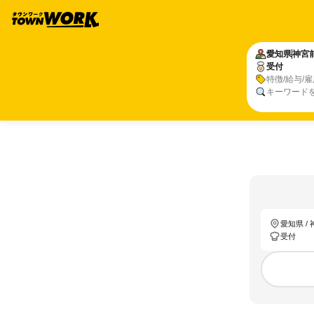
愛知県
神宮
受付
特徴/給与/
キーワード
愛知県 /
受付