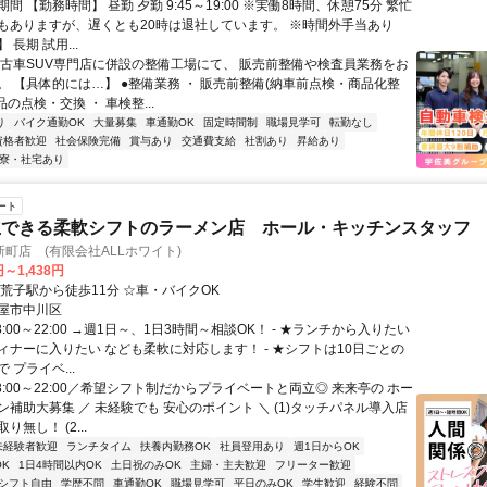
間 【勤務時間】 昼勤 夕勤 9:45～19:00 ※実働8時間、休憩75分 繁忙
もありますが、遅くとも20時は退社しています。 ※時間外手当あり
長期 試用...
中古車SUV専門店に併設の整備工場にて、 販売前整備や検査員業務をお
。 【具体的には…】 ●整備業務 ・ 販売前整備(納車前点検・商品化整
品の点検・交換 ・ 車検整...
り
バイク通勤OK
大量募集
車通勤OK
固定時間制
職場見学可
転勤なし
資格者歓迎
社会保険完備
賞与あり
交通費支給
社割あり
昇給あり
寮・社宅あり
ート
立できる柔軟シフトのラーメン店 ホール・キッチンスタッフ
町店 (有限会社ALLホワイト)
円～1,438円
南荒子駅から徒歩11分 ☆車・バイクOK
屋市中川区
8:00～22:00 →週1日～、1日3時間～相談OK！ - ★ランチから入りたい
ィナーに入りたい なども柔軟に対応します！ - ★シフトは10日ごとの
 プライベ...
8:00～22:00／希望シフト制だからプライベートと両立◎ 来来亭の ホー
補助大募集 ／ 未経験でも 安心のポイント ＼ (1)タッチパネル導入店
無し！ (2...
未経験者歓迎
ランチタイム
扶養内勤務OK
社員登用あり
週1日からOK
K
1日4時間以内OK
土日祝のみOK
主婦・主夫歓迎
フリーター歓迎
シフト自由
学歴不問
車通勤OK
職場見学可
平日のみOK
学生歓迎
経験不問