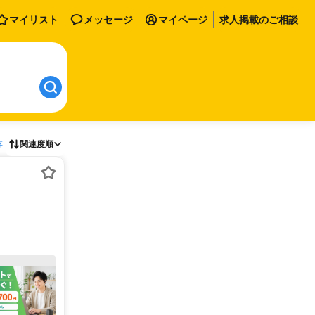
マイリスト
メッセージ
マイページ
求人掲載のご相談
存
関連度順