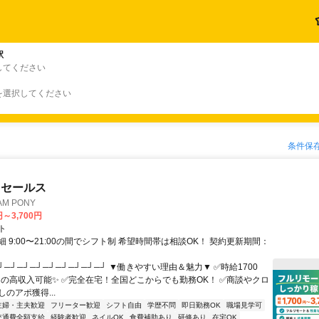
駅
してください
を選択してください
条件保
ドセールス
M PONY
円～3,700円
ト
 9:00〜21:00の間でシフト制 希望時間帯は相談OK！ 契約更新期間：
┘─┘─┘─┘─┘─┘─┘─┘─┘ ▼働きやすい理由＆魅力▼ ✅時給1700
0円の高収入可能✨ ✅完全在宅！全国どこからでも勤務OK！ ✅商談やクロ
のアポ獲得...
主婦・主夫歓迎
フリーター歓迎
シフト自由
学歴不問
即日勤務OK
職場見学可
交通費全額支給
経験者歓迎
ネイルOK
食費補助あり
研修あり
在宅OK