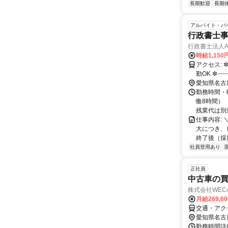
長期歓迎
長期
アルバイト・パ
行政書士
行政書士法人Alp
時給1,150
アクセス: ✼┈┈┈┈┈┈┈┈┈┈┈┈┈┈┈┈┈┈┈✼ 最寄り駅：あおなみ線中島駅徒歩15分 車通
勤OK ✼
愛知県名古
勤務時間・曜
働8時間）
残業代は別途.
仕事内容:
大につき、レ
終了後（採用
社員登用あり
正社員
中古車の
株式会社WEC
月給269,6
交通・アク
愛知県名古
勤務時間詳細