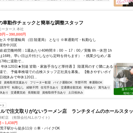
の車動作チェックと簡単な調整スタッフ
モータース 本社
00円～390,000円
セス 中部運輸局 （旧 陸運局） となり ※車通勤可・転勤なし
屋市中川区
 総労働時間：1週あたり40時間 8：00 ～ 17：00／実働 8h・休憩 1h
は16時。早い日は片付けしながら定時を待ちます） ・残業少なめ／基
7時に退勤で...
【 年休120日★別途 皆勤・家族手当など厚待遇 】 陸運局のすぐ隣にある
場で、 予備車検場での点検スタッフ正社員を募集。 【働きやすいポイ
日祝休みで年休120日...
迎
資格取得支援あり
フリーター歓迎
バイク通勤OK
学歴不問
車通勤OK
場見学可
転勤なし
経験不問
住宅手当あり
交通費全額支給
研修あり
賞与あり
休あり
交通費支給
長期歓迎
資格取得手当あり
土日祝休み
ート
ネルで注文取りがないラーメン店 ランチタイムのホールスタ
町店 (有限会社ALLホワイト)
円～1,438円
南荒子駅から徒歩11分 ☆車・バイクOK