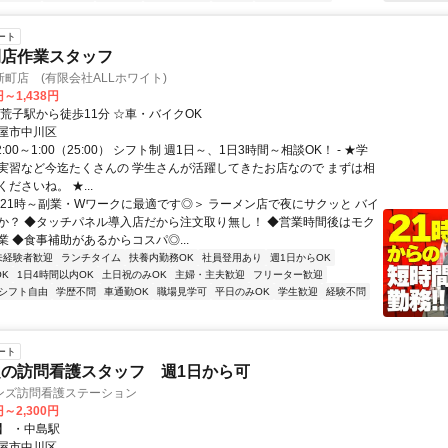
ート
閉店作業スタッフ
町店 (有限会社ALLホワイト)
円～1,438円
南荒子駅から徒歩11分 ☆車・バイクOK
屋市中川区
:00～1:00（25:00） シフト制 週1日～、1日3時間～相談OK！ - ★学
実習など今迄たくさんの 学生さんが活躍してきたお店なので まずは相
ださいね。 ★...
＜21時～副業・Wワークに最適です◎＞ ラーメン店で夜にサクッと バイ
か？ ◆タッチパネル導入店だから注文取り無し！ ◆営業時間後はモク
 ◆食事補助があるからコスパ◎...
未経験者歓迎
ランチタイム
扶養内勤務OK
社員登用あり
週1日からOK
K
1日4時間以内OK
土日祝のみOK
主婦・主夫歓迎
フリーター歓迎
シフト自由
学歴不問
車通勤OK
職場見学可
平日のみOK
学生歓迎
経験不問
ート
の訪問看護スタッフ 週1日から可
ンズ訪問看護ステーション
円～2,300円
】 ・中島駅
屋市中川区