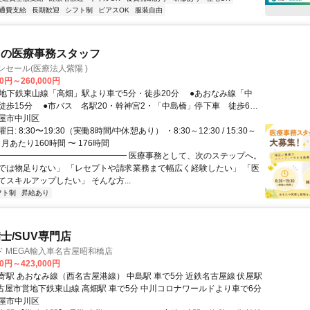
通費支給
長期歓迎
シフト制
ピアスOK
服装自由
クの医療事務スタッフ
ンセール(医療法人紫陽 )
00円～260,000円
徒歩15分 ●市バス 名駅20・幹神宮2・「中島橋」停下車 徒歩6
ス 高畑12・高畑14・高畑16・金山22・「中島小学校」バス停下
屋市中川区
: 8:30〜19:30（実働8時間/中休憩あり） ・8:30～12:30 / 15:30～
車 徒歩4分 名古屋市⽴中島⼩学校の南側 ヤマナカ新中島店の西側
1ヶ月あたり160時間 〜 176時間
 ━━━━━━━━━━━━━━━━ 医療事務として、次のステップへ。
では物足りない」 「レセプトや請求業務まで幅広く経験したい」 「医
スキルアップしたい」 そんな方...
フト制
昇給あり
士/SUV専門店
 MEGA輸入車名古屋昭和橋店
00円～423,000円
寄駅 あおなみ線（西名古屋港線） 中島駅 車で5分 近鉄名古屋線 伏屋駅
名古屋市営地下鉄東山線 高畑駅 車で5分 中川コロナワールドより車で6分
屋市中川区