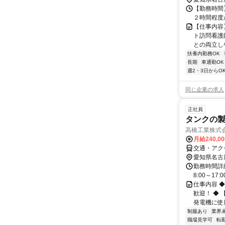
【勤務時間】
２時間程度
【仕事内容
ト訪問看護
との両立し
扶養内勤務OK
長期
車通勤OK
週2・3日からO
同じ企業の求人
正社員
タンクの製
高橋工業株式
月給240,0
交通・アク
愛知県名古
勤務時間詳細
8:00～17
仕事内容 ◆
歓迎！ ◆
発電機に使
制服あり
業界
職場見学可
転