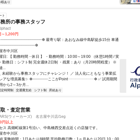
休暇あり
ート
事務所の事務スタッフ
hact
円～1,200円
┈┈┈┈┈┈┈┈┈┈┈┈┈┈┈┈┈┈┈✼
屋市中川区
日: 【 勤務時間・休日 】 ・勤務時間：10:00～19:00 （休憩1時間 / 実
 ・勤務日：シフト制 完全週休2日制 ・残業：あり（月20時間程度） ※
..
 ＼ 未経験から事務スタッフにチャレンジ！ ／ 法人化にともなう事業拡
アな増員募集✨ ✼┈┈┈┈┈┈┈ここがPoint┈┈┈┈┈┈┈✼ ✅ 試用期間
から2～3か月...
固定時間制
交通費支給
シフト制
昇給あり
買取・査定営業
ARS(ウィーカーズ) 名古屋中川店/1eg
00円以上
セス 高畑町線第1号沿い、中島橋西交差点近くの店舗です。
屋市中川区
 実働時間：1日あたり8時間 平均勤務日数：1ヶ月あたり20日 10：00