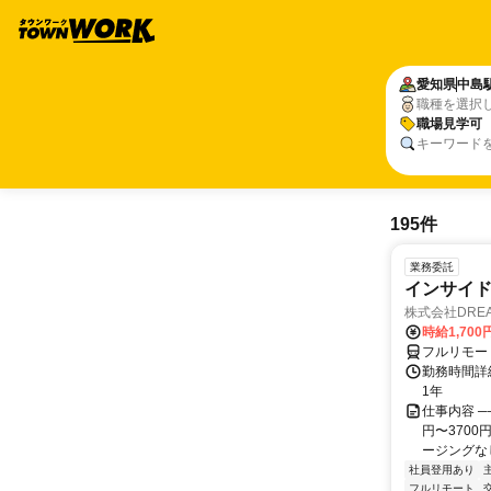
愛知県
中島
職種を選択
職場見学可
キーワード
195件
業務委託
インサイ
株式会社DREA
時給1,700
フルリモー
勤務時間詳細
1年
仕事内容 ─
円〜370
ージングなし
社員登用あり
フルリモート