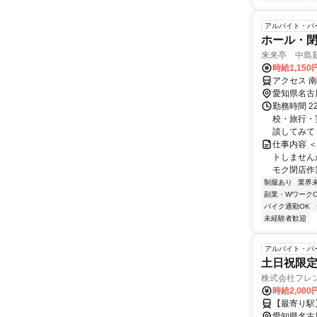
アルバイト・パ
ホール・
来来亭 中島新
時給1,150
アクセス 
愛知県名古
勤務時間 22
校・旅行・
談してみてく
仕事内容 
トしません
モク閉店作業
制服あり
業界
副業・WワークO
バイク通勤OK
未経験者歓迎
アルバイト・パ
土日祝限定
株式会社フレ
時給2,000
【最寄り駅
愛知県名古