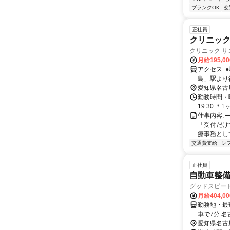
ブランクOK
交
正社員
クリニッ
クリニック サ
月給195,0
アクセス: ●地下鉄東⼭線「⾼畑」駅より⾞で5分・徒歩20分 ●あおなみ線「中
島」駅より
分 ●市バ
愛知県名古
勤務時間・曜日
19:30 ＊
仕事内容:
「受付だけ
療事務として
交通費支給
シ
正社員
自動車整備
グッドスピード
月給404,0
勤務地・最
車で7分 
愛知県名古