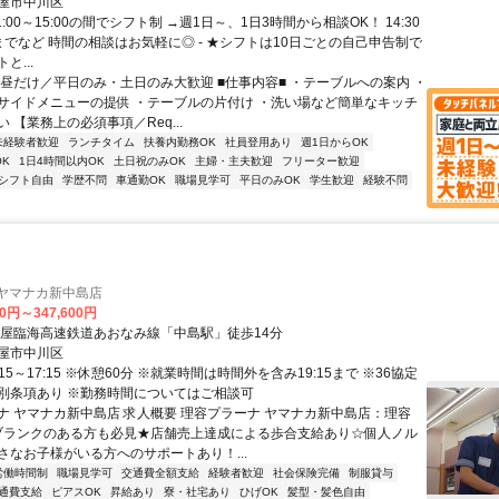
屋市中川区
1:00～15:00の間でシフト制 →週1日～、1日3時間から相談OK！ 14:30
0までなど 時間の相談はお気軽に◎ - ★シフトは10日ごとの自己申告制で
と...
＼昼だけ／平日のみ・土日のみ大歓迎 ■仕事内容■ ・テーブルへの案内 ・
サイドメニューの提供 ・テーブルの片付け ・洗い場など簡単なキッチ
 【業務上の必須事項／Req...
未経験者歓迎
ランチタイム
扶養内勤務OK
社員登用あり
週1日からOK
K
1日4時間以内OK
土日祝のみOK
主婦・主夫歓迎
フリーター歓迎
シフト自由
学歴不問
車通勤OK
職場見学可
平日のみOK
学生歓迎
経験不問
 ヤマナカ新中島店
00円～347,600円
古屋臨海高速鉄道あおなみ線「中島駅」徒歩14分
屋市中川区
:15～17:15 ※休憩60分 ※就業時間は時間外を含み19:15まで ※36協定
別条項あり ※勤務時間についてはご相談可
ナ ヤマナカ新中島店 求人概要 理容プラーナ ヤマナカ新中島店：理容
 ブランクのある方も必見★店舗売上達成による歩合支給あり☆個人ノル
さなお子様がいる方へのサポートあり！...
労働時間制
職場見学可
交通費全額支給
経験者歓迎
社会保険完備
制服貸与
通費支給
ピアスOK
昇給あり
寮・社宅あり
ひげOK
髪型・髪色自由