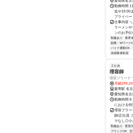
愛知県名古
勤務時間 1
迄や16:0
プライベート
仕事内容 
ラーメンや
ンのお手伝い
制服あり
業界
副業・WワークO
バイク通勤OK
未経験者歓迎
正社員
理容師
理容プラーナ
月給299,2
最寄駅 名
愛知県名古
勤務時間 8
における特
理容プラー
師/正社員
マなし◎小
制服あり
変形
ブランクOK
交