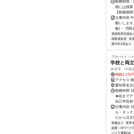
勤務時間・期
期には残業
【勤務期間】 
仕事内容 
願いします
備) ・ 消耗
資格取得支援あ
経験者歓迎
有
賞与年2回あり
アルバイト・パ
学校と両
来来亭 中島新
時給1,150
アクセス 
愛知県名古
勤務時間 1
★続きでデ
自己申告制で
仕事内容 1
ル・キッチン
だから注文取り
制服あり
業界
副業・WワークO
バイク通勤OK