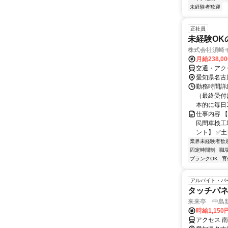
未経験者歓迎
正社員
未経験OK
株式会社須崎
月給238,0
交通・アク
愛知県名古
勤務時間詳細
（最終受付
本的に毎日1
仕事内容 
民間車検工
ント】 ✅土
業界未経験者歓
固定時間制
職
ブランクOK
育
アルバイト・パ
タッチパ
来来亭 中島新
時給1,150
アクセス 