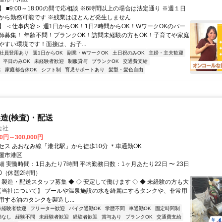
 ■9:00～18:00の間で応相談 ※6時間以上の場合は法定通り ※週１日
から勤務可能です ※残業はほとんど発生しません
】 ＜仕事内容＞ 週1日からOK！1日2時間からOK！WワークOKのパー
師募集！ 年齢不問！ブランクOK！訪問未経験の方もOK！子育てや家庭
やすい環境です！面接は、お子...
社員登用あり
週1日からOK
副業・WワークOK
土日祝のみOK
主婦・主夫歓迎
平日のみOK
未経験者歓迎
制服貸与
ブランクOK
交通費支給
K
家庭都合休OK
シフト制
育児サポートあり
髪型・髪色自由
造(検査)・配送
会社
00円～300,000円
セス あおなみ線「港北駅」から徒歩10分 ＊車通勤OK
屋市港区
 実働時間：1日あたり7時間 平均勤務日数：1ヶ月あたり22日 〜 23日
:00（休憩2時間）
 製造・配送スタッフ募集 ◆ ◇ 安定して働けます ◇ ◆ 未経験の方も大
 【当社について】 プールや温泉施設の水を綺麗にするタンクや、非常用
用する油のタンクを製造し...
未経験者歓迎
フリーター歓迎
バイク通勤OK
学歴不問
車通勤OK
固定時間制
勤なし
経験不問
未経験者歓迎
経験者歓迎
賞与あり
ブランクOK
交通費支給