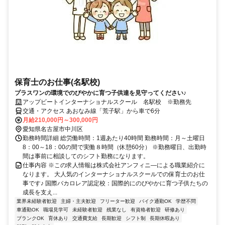
保育士のお仕事(名駅校)
プラスワンの環境でのびやかに育つ子供達を見守ってください♪
アップビートインターナショナルスクール 名駅校 ※勤務先
交通・アクセス あおなみ線「荒子駅」から車で6分
月給210,000円～300,000円
愛知県名古屋市中川区
勤務時間詳細 総労働時間：1週あたり40時間 勤務時間：月～土曜日
8：00～18：00の間で実働８時間（休憩60分） ※勤務曜日、出勤時
間は事前に相談してのシフト勤務になります。
仕事内容 ※この求人情報は株式会社アンフィニ―による職業紹介に
なります。 大人気のインターナショナルスクールでの保育士のお仕
事です♪ 国際バカロレア認定校：国際的にのびやかに育つ子供たちの
成長を支え...
業界未経験者歓迎
主婦・主夫歓迎
フリーター歓迎
バイク通勤OK
学歴不問
車通勤OK
職場見学可
未経験者歓迎
残業なし
有資格者歓迎
研修あり
ブランクOK
育休あり
交通費支給
長期歓迎
シフト制
長期休暇あり