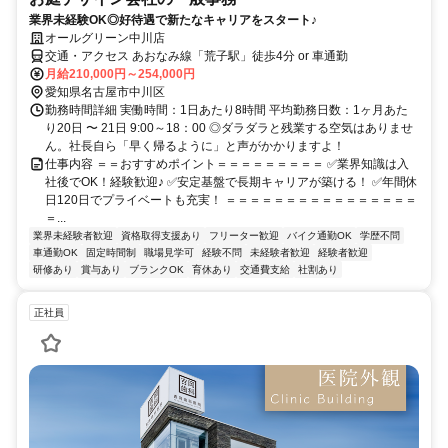
業界未経験OK◎好待遇で新たなキャリアをスタート♪
オールグリーン中川店
交通・アクセス あおなみ線「荒子駅」徒歩4分 or 車通勤
月給210,000円～254,000円
愛知県名古屋市中川区
勤務時間詳細 実働時間：1日あたり8時間 平均勤務日数：1ヶ月あた
り20日 〜 21日 9:00～18：00 ◎ダラダラと残業する空気はありませ
ん。社長自ら「早く帰るように」と声がかかりますよ！
仕事内容 ＝＝おすすめポイント＝＝＝＝＝＝＝＝＝ ✅業界知識は入
社後でOK！経験歓迎♪ ✅安定基盤で長期キャリアが築ける！ ✅年間休
日120日でプライベートも充実！ ＝＝＝＝＝＝＝＝＝＝＝＝＝＝＝＝
＝...
業界未経験者歓迎
資格取得支援あり
フリーター歓迎
バイク通勤OK
学歴不問
車通勤OK
固定時間制
職場見学可
経験不問
未経験者歓迎
経験者歓迎
研修あり
賞与あり
ブランクOK
育休あり
交通費支給
社割あり
正社員