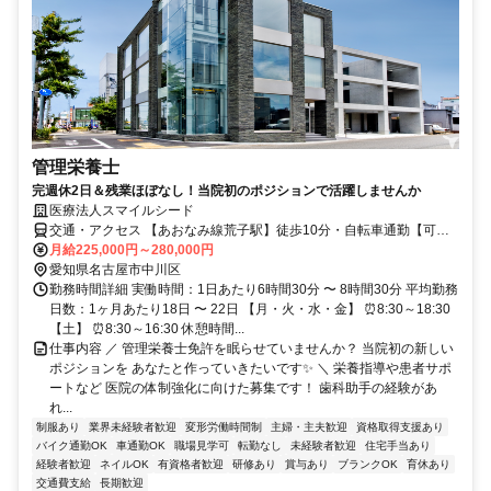
管理栄養士
完週休2日＆残業ほぼなし！当院初のポジションで活躍しませんか
医療法人スマイルシード
交通・アクセス 【あおなみ線荒子駅】徒歩10分・自転車通勤【可】
／車通勤【可】
月給225,000円～280,000円
愛知県名古屋市中川区
勤務時間詳細 実働時間：1日あたり6時間30分 〜 8時間30分 平均勤務
日数：1ヶ月あたり18日 〜 22日 【月・火・水・金】 ⏰8:30～18:30
【土】 ⏰8:30～16:30 休憩時間...
仕事内容 ／ 管理栄養士免許を眠らせていませんか？ 当院初の新しい
ポジションを あなたと作っていきたいです✨ ＼ 栄養指導や患者サポ
ートなど 医院の体制強化に向けた募集です！ 歯科助手の経験があ
れ...
制服あり
業界未経験者歓迎
変形労働時間制
主婦・主夫歓迎
資格取得支援あり
バイク通勤OK
車通勤OK
職場見学可
転勤なし
未経験者歓迎
住宅手当あり
経験者歓迎
ネイルOK
有資格者歓迎
研修あり
賞与あり
ブランクOK
育休あり
交通費支給
長期歓迎