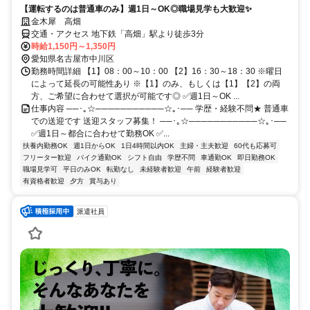
【運転するのは普通車のみ】週1日～OK◎職場見学も大歓迎✨
金木犀 高畑
交通・アクセス 地下鉄「高畑」駅より徒歩3分
時給1,150円～1,350円
愛知県名古屋市中川区
勤務時間詳細 【1】08：00～10：00 【2】16：30～18：30 ※曜日
によって延長の可能性あり ※【1】のみ、もしくは【1】【2】の両
方、ご希望に合わせて選択が可能です◎ ✅週1日～OK ...
仕事内容 ──･｡☆───────────☆｡･── 学歴・経験不問★ 普通車
での送迎です 送迎スタッフ募集！ ──･｡☆───────────☆｡･──
✅週1日～都合に合わせて勤務OK ✅...
扶養内勤務OK
週1日からOK
1日4時間以内OK
主婦・主夫歓迎
60代も応募可
フリーター歓迎
バイク通勤OK
シフト自由
学歴不問
車通勤OK
即日勤務OK
職場見学可
平日のみOK
転勤なし
未経験者歓迎
午前
経験者歓迎
有資格者歓迎
夕方
賞与あり
派遣社員