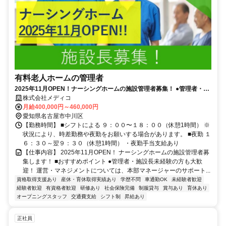
有料老人ホームの管理者
2025年11月OPEN！ナーシングホームの施設管理者募集！ ●管理者・施
設長未経験の方も大歓迎！●キャリアアップを目指したい方におすすめ
株式会社メディコ
です！
月給400,000円～460,000円
愛知県名古屋市中川区
【勤務時間】 ■シフトによる ９：００〜１８：００（休憩1時間） ※
状況により、時差勤務や夜勤をお願いする場合があります。 ■夜勤 １
６：３０～翌９：３０（休憩1時間） ・夜勤手当支給あり
【仕事内容】 2025年11月OPEN！ ナーシングホームの施設管理者募
集します！ ■おすすめポイント ●管理者・施設長未経験の方も大歓
迎！ 運営・マネジメントについては、本部マネージャーのサポート...
資格取得支援あり
産休・育休取得実績あり
学歴不問
車通勤OK
未経験者歓迎
経験者歓迎
有資格者歓迎
研修あり
社会保険完備
制服貸与
賞与あり
育休あり
オープニングスタッフ
交通費支給
シフト制
昇給あり
正社員