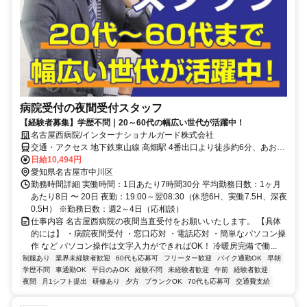
病院受付の夜間受付スタッフ
【経験者募集】学歴不問｜20～60代の幅広い世代が活躍中！
名古屋西病院/インターナショナルガード株式会社
交通・アクセス 地下鉄東山線 高畑駅 4番出口より徒歩約6分、あおな
み線 荒子駅より徒歩約3分
日給10,494円
愛知県名古屋市中川区
勤務時間詳細 実働時間：1日あたり7時間30分 平均勤務日数：1ヶ月
あたり8日 〜 20日 夜勤：19:00～翌08:30（休憩6H、実働7.5H、深夜
0.5H） ※勤務日数：週2～4日（応相談）
仕事内容 名古屋西病院の夜間当直受付をお願いいたします。 【具体
的には】 ・病院夜間受付 ・窓口応対 ・電話応対 ・簡単なパソコン操
作 など パソコン操作は文字入力ができればOK！ 冷暖房完備で働...
制服あり
業界未経験者歓迎
60代も応募可
フリーター歓迎
バイク通勤OK
早朝
学歴不問
車通勤OK
平日のみOK
経験不問
未経験者歓迎
午前
経験者歓迎
夜間
月1シフト提出
研修あり
夕方
ブランクOK
70代も応募可
交通費支給