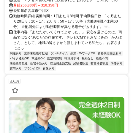
交通・アクセス 郵便局内に設置された【かんぽサービス部】での勤
務となります
月給256,800円～310,350円
愛知県名古屋市中川区
勤務時間詳細 実働時間：1日あたり8時間 平均勤務日数：1ヶ月あた
り20日 8：20～17：20、8：50～17：50等（実働8時間／休憩60
分） ※配属先により勤務時間が異なる場合があります。 ※...
仕事内容 「あなたがいてくれてよかった。」 安心を届けるのは、商
品ではなく“あなた”の存在です。 テレビCMでもおなじみの「かんぽ
さん」として、地域の皆さまから親しまれている私たち。 お客さま
にとっ...
制服あり
業界未経験者歓迎
ランチタイム
副業・WワークOK
資格取得支援あり
バイク通勤OK
車通勤OK
固定時間制
職場見学可
転勤なし
経験不問
未経験者歓迎
住宅手当あり
交通費全額支給
経験者歓迎
有資格者歓迎
研修あり
賞与あり
ブランクOK
育休あり
正社員