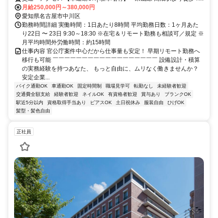
＊あおなみ線 荒子駅より徒歩5分
月給250,000円～380,000円
愛知県名古屋市中川区
勤務時間詳細 実働時間：1日あたり8時間 平均勤務日数：1ヶ月あた
り22日 〜 23日 9:30～18:30 ※在宅＆リモート勤務も相談可／規定 ※
月平均時間外労働時間：約15時間
仕事内容 官公庁案件中心だから仕事量も安定！ 早期リモート勤務へ
移行も可能 ￣￣￣￣￣￣￣￣￣￣￣￣￣￣￣￣￣￣ 設備設計・積算
の実務経験を持つあなた、 もっと自由に、ムリなく働きませんか？
安定企業...
バイク通勤OK
車通勤OK
固定時間制
職場見学可
転勤なし
未経験者歓迎
交通費全額支給
経験者歓迎
ネイルOK
有資格者歓迎
賞与あり
ブランクOK
駅近5分以内
資格取得手当あり
ピアスOK
土日祝休み
服装自由
ひげOK
髪型・髪色自由
正社員