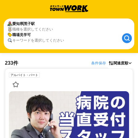
愛知県
荒子駅
職種を選択してください
職場見学可
キーワードを選択してください
233件
条件保存
関連度順
アルバイト・パート