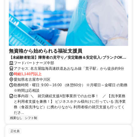
無資格から始められる福祉支援員
【未経験者歓迎】障害者の見守り／安定勤務＆安定収入♪ブランクOK！
無理なく働ける
フードパートナーズ中部
アクセス: 名古屋臨海高速鉄道あおなみ線「荒子駅」から徒歩約9分
時給1,140円以上
愛知県名古屋市中川区
勤務時間・曜日: 9:00～16:00 （休憩60分） ※月曜日～金曜日 の勤務
※時間は応相談
仕事内容: ＼ 就労継続支援A型事業所でのお仕事！ ／ 【洗浄業務
と利用者支援を兼務！】 ビジネスホテル様向けに行っている 洗浄業
務（食器洗浄など）に携わりながら 利用者様の就労支援も行ってく
ださ...
残業なし
シフト制
正社員