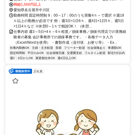
下鉄東山線、JR関西本線「八田駅・徒歩3分」 あおなみ線「小本駅・
時給1,500円以上
徒歩9分」 所在地：名古屋市中川区柳森町 ※自動車通勤もOK！（P無
愛知県名古屋市中川区
料）
勤務時間 固定時間制 9：00～17：00のうち実働4ｈ～で選択 ※週18
ｈ以上の勤務が必須です 例：週3日×1日6ｈ、週4日×1日5ｈ、週5日
×1日4ｈなど ※休憩0～1ｈで相談OK！ （休憩...
仕事内容 週3～5日×4ｈ～6ｈ程度／損保事務／損保代理店での実務経
験者の募集 会計事務所での損保事務です。 ・各種データ入力
（Excel/Wordを使用） ・書類作成（送付状、お便り等） ・Ex...
扶養内勤務OK
主婦・主夫歓迎
長期
フリーター歓迎
社会保険あり
車通勤OK
固定時間制
平日のみOK
社会保険完備
交通費支給
フルタイム歓迎
駅近5分以内
週2・3日からOK
家庭都合休OK
週4日以上OK
正社員