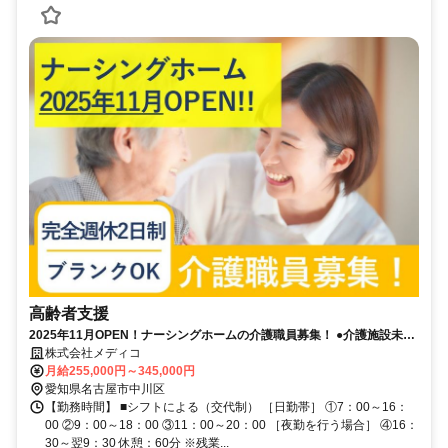
高齢者支援
2025年11月OPEN！ナーシングホームの介護職員募集！ ●介護施設未経
験OK！●ブランクOK！●研修制度充実！
株式会社メディコ
月給255,000円～345,000円
愛知県名古屋市中川区
【勤務時間】 ■シフトによる（交代制） ［日勤帯］ ①7：00～16：
00 ②9：00～18：00 ③11：00～20：00 ［夜勤を行う場合］ ④16：
30～翌9：30 休憩：60分 ※残業...