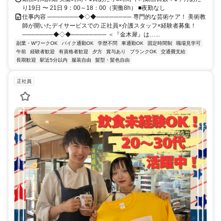
り19日 〜 21日 9：00～18：00（実働8h） ■夜勤なし
仕事内容 ───────◆◇◆──────── 専門的な芸術ケア！ 美術教
師が開いたデイサービスでの 正社員×介護スタッフ×経験者募集！
───────◆◇◆──────── ＜『金木犀』は…...
副業・WワークOK
バイク通勤OK
学歴不問
車通勤OK
固定時間制
職場見学可
午前
経験者歓迎
有資格者歓迎
夕方
賞与あり
ブランクOK
交通費支給
長期歓迎
駅近5分以内
服装自由
髪型・髪色自由
正社員