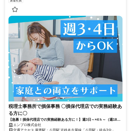
派遣社員
税理士事務所で損保事務 〇損保代理店での実務経験あ
る方に〇
【急募！損保代理店での実務経験ある方に！】週3日～×4ｈ～（週18ｈ
以上の勤務）／ご家庭との両立にも理解アリ！＠八田駅近く・車可
エンプロ株式会社
交通アクセス 最寄駅：八田駅 近鉄名古屋線「八田駅・徒歩3分」 地