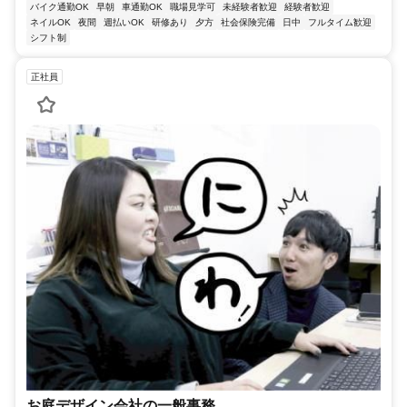
バイク通勤OK
早朝
車通勤OK
職場見学可
未経験者歓迎
経験者歓迎
ネイルOK
夜間
週払いOK
研修あり
夕方
社会保険完備
日中
フルタイム歓迎
シフト制
正社員
お庭デザイン会社の一般事務