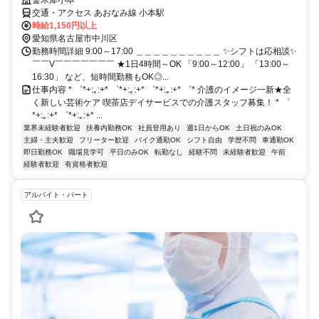
交通・アクセス あおなみ線 小本駅
時給1,150円以上
愛知県名古屋市中川区
勤務時間詳細 9:00～17:00 ＿＿＿＿＿＿＿＿＿＿ ✨シフトは応相談✨
￣￣V￣￣￣￣￣￣￣ ★1日4時間～OK 「9:00～12:00」 「13:00～
16:30」 など、短時間勤務もOK◎...
仕事内容 * ゜*+:｡:+* ゜*+:｡:+* ゜*+:｡:+* ゜* 介護のイメージ一新★全
く新しい芸術ケア 喫茶店デイサービスでの介護スタッフ募集！ * ゜
*+:｡:+* ゜*+:｡:+* ...
業界未経験者歓迎
扶養内勤務OK
社員登用あり
週1日からOK
土日祝のみOK
主婦・主夫歓迎
フリーター歓迎
バイク通勤OK
シフト自由
学歴不問
車通勤OK
即日勤務OK
職場見学可
平日のみOK
転勤なし
経験不問
未経験者歓迎
午前
経験者歓迎
有資格者歓迎
アルバイト・パート