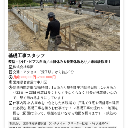
基礎工事スタッフ
髪型・ひげ・ピアス自由／⼟⽇休み＆⻑期休暇あり／未経験歓迎！
株式会社幸夢
交通・アクセス 「荒子駅」から徒歩9分
月給300,000円～500,000円
愛知県名古屋市中川区
勤務時間詳細 実働時間：1日あたり8時間 平均勤務日数：1ヶ月あた
り22日 〜 23日 残業は多くもなく少なくもなく 社長が残業嫌いなの
で、早く帰れるようにしています！
仕事内容 名古屋市を中心とした各現場で､ 戸建て住宅や店舗等の建設
に必要な 基礎工事を担うお仕事です！ ＜基礎工事の流れ＞ ・地面を
掘る（図面に沿って、機械を使いながら地面を掘ります） ・鉄筋の
組立...
制服あり
業界未経験者歓迎
ランチタイム
フリーター歓迎
バイク通勤OK