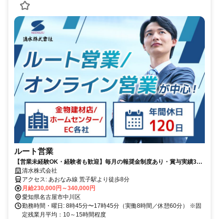
ルート営業
【営業未経験OK・経験者も歓迎】毎月の報奨金制度あり・賞与実績3か
月分／創業79年以上の歴史／丁寧な教育体制
清水株式会社
アクセス: あおなみ線 荒子駅より徒歩8分
月給230,000円～340,000円
愛知県名古屋市中川区
勤務時間・曜日: 8時45分〜17時45分（実働8時間／休憩60分） ※固
定残業月平均：10～15時間程度