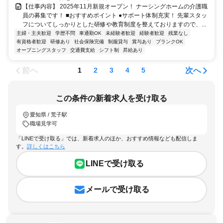
【仕事内容】 2025年11月新規オープン！ ナーシングホームの介護職
員の募集です！ ■おすすめポイント ●サポート体制充実！ 先輩スタッ
フについてしっかりとした研修や教育制度を整えておりますので、...
主婦・主夫歓迎
学歴不問
車通勤OK
未経験者歓迎
経験者歓迎
残業なし
有資格者歓迎
研修あり
社会保険完備
制服貸与
賞与あり
ブランクOK
オープニングスタッフ
交通費支給
シフト制
昇給あり
前へ
次へ
1
2
3
4
5
この条件の新着求人を受け取る
愛知県 / 荒子駅
職場見学可
「LINEで受け取る」では、新着求人のほか、おすすめ情報なども配信しま
す。
詳しくはこちら
LINEで受け取る
メールで受け取る