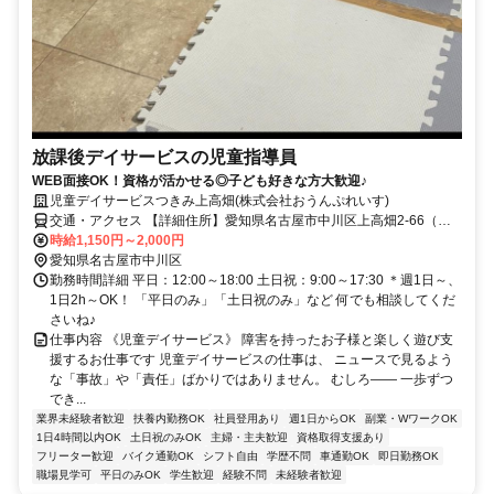
放課後デイサービスの児童指導員
WEB面接OK！資格が活かせる◎子ども好きな方大歓迎♪
児童デイサービスつきみ上高畑(株式会社おうんぷれいす)
交通・アクセス 【詳細住所】愛知県名古屋市中川区上高畑2-66（八
田駅から徒歩3分※車通勤OK）
時給1,150円～2,000円
愛知県名古屋市中川区
勤務時間詳細 平日：12:00～18:00 土日祝：9:00～17:30 ＊週1日～、
1日2h～OK！ 「平日のみ」「土日祝のみ」など 何でも相談してくだ
さいね♪
仕事内容 《児童デイサービス》 障害を持ったお子様と楽しく遊び支
援するお仕事です 児童デイサービスの仕事は、 ニュースで見るよう
な「事故」や「責任」ばかりではありません。 むしろ―― 一歩ずつ
でき...
業界未経験者歓迎
扶養内勤務OK
社員登用あり
週1日からOK
副業・WワークOK
1日4時間以内OK
土日祝のみOK
主婦・主夫歓迎
資格取得支援あり
フリーター歓迎
バイク通勤OK
シフト自由
学歴不問
車通勤OK
即日勤務OK
職場見学可
平日のみOK
学生歓迎
経験不問
未経験者歓迎