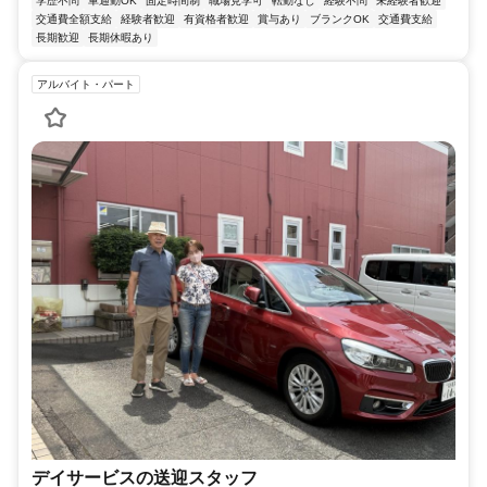
学歴不問
車通勤OK
固定時間制
職場見学可
転勤なし
経験不問
未経験者歓迎
交通費全額支給
経験者歓迎
有資格者歓迎
賞与あり
ブランクOK
交通費支給
長期歓迎
長期休暇あり
アルバイト・パート
デイサービスの送迎スタッフ