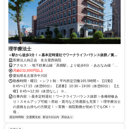
理学療法士
＜駅から徒歩3分！＞基本定時退社でワークライフバランス抜群／賞与
4.5ヶ月分・各種手当充実／病児・病後保育無料！医療費補助など病院勤
医療法人純正会 名古屋西病院
務独特の制度あり
アクセス: ・地下鉄東山線「高畑駅」より徒歩6分 ・あおなみ線「荒
子駅」より徒歩3分 ※車通勤OK ※駐車料金（8,000円or2,000円／
月給232,000円以上
月） →病院からの距離により
愛知県名古屋市中川区
勤務時間・曜日: ＜シフト制：平均所定労働165.5時間＞ 【日勤】
8:45〜17:15（休憩60分） 【遅番】 10:30～19:00（休憩60分） 【土
曜】8:45〜12:30（休憩なし） ※...
仕事内容: ✨基本定時退社！ワークライフバランス抜群 ✨各種研修あ
り！スキルアップ可能 ✨昇給・賞与など待遇面も充実！ ✨理学療法士
の資格をお持ちの方限定！ ✨実務・病院勤務が初めてでもOK！ ✨
母...
固定時間制
交通費支給
駅近5分以内
昇給あり