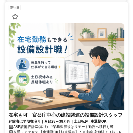
正社員
在宅も可 官公庁中心の建設関連の設備設計スタッフ
経験者は早期在宅可｜月給28～38万円｜土日祝休│車通勤OK
A&E設備設計室(本社) *業務習得後はリモート勤務へ移行も可
交通・アクセス 【車通勤OK│駐車場有】＊東山線 高畑駅より徒歩4分