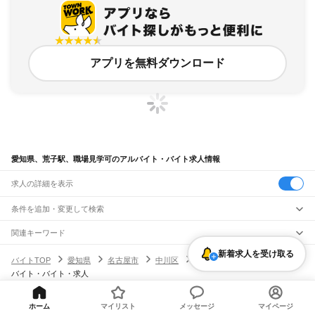
アプリを無料ダウンロード
愛知県、荒子駅、職場見学可のアルバイト・バイト求人情報
求人の詳細を表示
条件を追加・変更して検索
市区町村を追加・変更
関連キーワード
完全在宅ワーク 全国
シール貼り 在宅
現在地周辺
ガチャガチャ
犬カフェ
愛知県
新着求人を受け取る
駅を追加・変更
バイトTOP
愛知県
名古屋市
中川区
荒子駅
職場見学可のアル
愛知県
すべて
バイト・バイト・求人
名古屋市
すべて
職種を追加・変更
JR中央本線(名古屋～塩尻)
千種区
東区
北区
西区
中村区
中区
昭和区
瑞穂区
熱田区
中川区
港区
南区
守山区
名古屋駅
金山駅
鶴舞駅
千種駅
千種駅
千種駅
大曽根駅
新守山駅
勝川駅
春日井駅
飲食・フードサービス
緑区
名東区
天白区
特徴を追加・変更
神領駅
高蔵寺駅
定光寺駅
ホーム
マイリスト
メッセージ
マイページ
飲食・フードサービス
すべて
ヘルプ・お問い合わせ
サイトマップ
利用規約・プライバシーポリシー