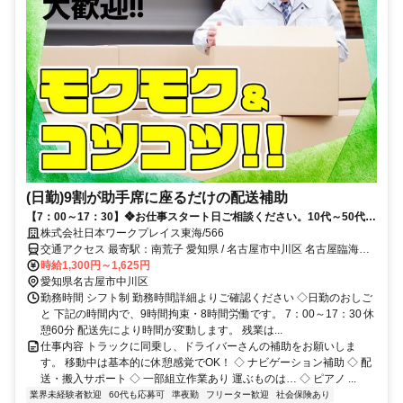
(日勤)9割が助手席に座るだけの配送補助
【7：00～17：30】❖お仕事スタート日ご相談ください。10代～50代活
躍中♪90％助手席でナビゲーションしたり、歩行者の安全確認をするし
株式会社日本ワークプレイス東海/566
ごと
交通アクセス 最寄駅：南荒子 愛知県 / 名古屋市中川区 名古屋臨海高
速鉄道あおなみ線 南荒子駅（徒歩20分）/荒子駅（車7分）/ 中島駅
時給1,300円～1,625円
（車7分） - 〒454-0832 愛知県名古屋市中川区清船町 電車：南荒子
愛知県名古屋市中川区
駅から東に1.6キロ程 バス：野立橋（バス停）から徒歩1分 ★名古屋
勤務時間 シフト制 勤務時間詳細よりご確認ください ◇日勤のおしご
市（中村区/西区/熱田区/港区）から通勤しているスタッフも活躍中！
と 下記の時間内で、9時間拘束・8時間労働です。 7：00～17：30 休
憩60分 配送先により時間が変動します。 残業は...
仕事内容 トラックに同乗し、ドライバーさんの補助をお願いしま
す。 移動中は基本的に休憩感覚でOK！ ◇ ナビゲーション補助 ◇ 配
送・搬入サポート ◇ 一部組立作業あり 運ぶものは… ◇ ピアノ ...
業界未経験者歓迎
60代も応募可
準夜勤
フリーター歓迎
社会保険あり