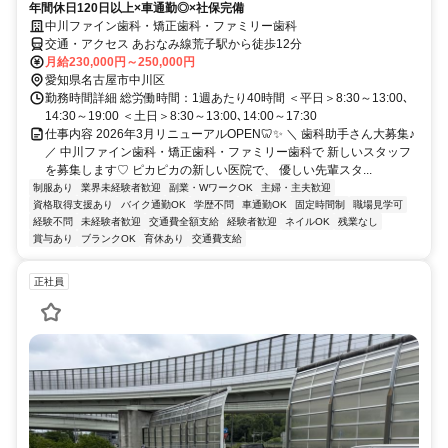
年間休日120日以上×車通勤◎×社保完備
中川ファイン歯科・矯正歯科・ファミリー歯科
交通・アクセス あおなみ線荒子駅から徒歩12分
月給230,000円～250,000円
愛知県名古屋市中川区
勤務時間詳細 総労働時間：1週あたり40時間 ＜平日＞8:30～13:00､
14:30～19:00 ＜土日＞8:30～13:00､14:00～17:30
仕事内容 2026年3月リニューアルOPEN🦷✨ ＼ 歯科助手さん大募集♪
／ 中川ファイン歯科・矯正歯科・ファミリー歯科で 新しいスタッフ
を募集します♡ ピカピカの新しい医院で、 優しい先輩スタ...
制服あり
業界未経験者歓迎
副業・WワークOK
主婦・主夫歓迎
資格取得支援あり
バイク通勤OK
学歴不問
車通勤OK
固定時間制
職場見学可
経験不問
未経験者歓迎
交通費全額支給
経験者歓迎
ネイルOK
残業なし
賞与あり
ブランクOK
育休あり
交通費支給
正社員