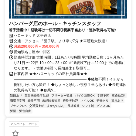
ハンバーグ店のホール・キッチンスタッフ
若手活躍中！経験等は一切不問◎視察手当あり・連休取得も可能♪
ハローキッド 太平通店
交通・アクセス 「荒子駅」より車で7分 ★車通勤大歓迎！
月給290,000円～350,000円
愛知県名古屋市中川区
勤務時間詳細 実働時間：1日あたり8時間 平均勤務日数：1ヶ月あた
り21日 〜 22日 10：00～23：00 ※18歳以下は～22:00までの勤務に
なります。 ・実働8時間 ＼長期連休も取得可...
仕事内容 ★★ハローキッドの正社員募集★★
―――――――――――――――――――― ◆経験不問！イチから
挑戦したい方も歓迎！ ◆ちょっと珍しい視察手当もあり♪ ◆長期連休
の取得も可能！ ◆創業5...
制服あり
業界未経験者歓迎
フリーター歓迎
バイク通勤OK
学歴不問
車通勤OK
職場見学可
経験不問
未経験者歓迎
経験者歓迎
ネイルOK
研修あり
賞与あり
ブランクOK
交通費支給
まかないあり
長期歓迎
シフト制
ピアスOK
髪型・髪色自由
アルバイト・パート