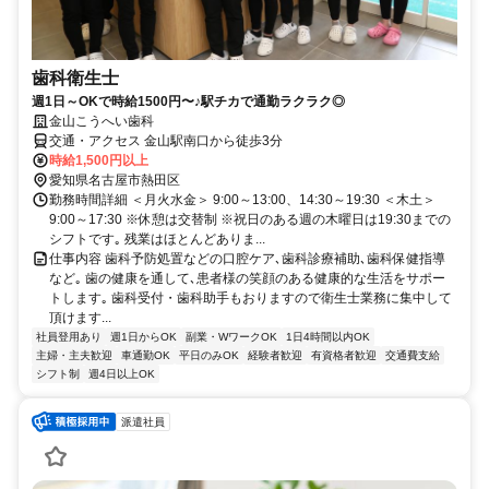
歯科衛生士
週1日～OKで時給1500円〜♪駅チカで通勤ラクラク◎
金山こうへい歯科
交通・アクセス 金山駅南口から徒歩3分
時給1,500円以上
愛知県名古屋市熱田区
勤務時間詳細 ＜月火水金＞ 9:00～13:00、14:30～19:30 ＜木土＞
9:00～17:30 ※休憩は交替制 ※祝日のある週の木曜日は19:30までの
シフトです｡ 残業はほとんどありま...
仕事内容 歯科予防処置などの口腔ケア､歯科診療補助､歯科保健指導
など｡ 歯の健康を通して､患者様の笑顔のある健康的な生活をサポー
トします｡ 歯科受付・歯科助手もおりますので衛生士業務に集中して
頂けます...
社員登用あり
週1日からOK
副業・WワークOK
1日4時間以内OK
主婦・主夫歓迎
車通勤OK
平日のみOK
経験者歓迎
有資格者歓迎
交通費支給
シフト制
週4日以上OK
派遣社員