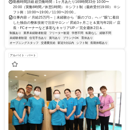
勤務時間詳細 総労働時間：1ヶ月あたり169時間33分 10:00〜
20:00（実働8時間／休憩1時間） ※シフト制（最終受付19:00） ※シ
フト例：10:00〜19:00／11:00〜20:00...
仕事内容 ✅ 月給25万円～｜未経験から「眼のプロ」へ ✅ “眼”に着目
した独自の整体技術で注目サロン ✅ 昇給3ヶ月ごと＆賞与年2回 ✅ 店
長・FCオーナーなど多彩なキャリアUP ✅ 完全週休2日＆...
制服あり
業界未経験者歓迎
フリーター歓迎
学歴不問
転勤なし
経験不問
未経験者歓迎
住宅手当あり
賞与あり
ブランクOK
育休あり
オープニングスタッフ
交通費支給
駅近5分以内
シフト制
長期休暇あり
アルバイト・パート