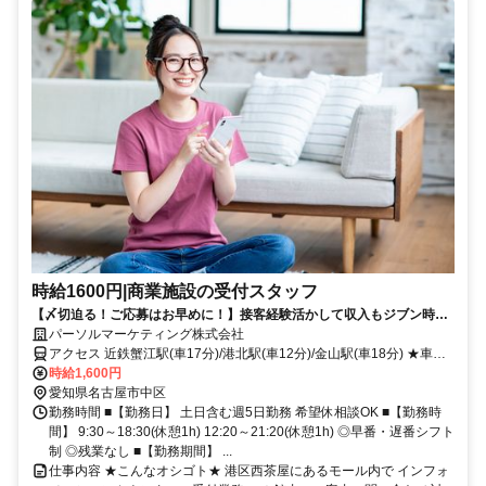
時給1600円|商業施設の受付スタッフ
【〆切迫る！ご応募はお早めに！】接客経験活かして収入もジブン時間
もどっちもUP★週休2日&残業ナシで月収26万円以上♪シンプルネイル
パーソルマーケティング株式会社
OK！
アクセス 近鉄蟹江駅(車17分)/港北駅(車12分)/金山駅(車18分) ★車・
バイク・自転車通勤OK ★直通バス有り
時給1,600円
愛知県名古屋市中区
勤務時間 ■【勤務日】 土日含む週5日勤務 希望休相談OK ■【勤務時
間】 9:30～18:30(休憩1h) 12:20～21:20(休憩1h) ◎早番・遅番シフト
制 ◎残業なし ■【勤務期間】 ...
仕事内容 ★こんなオシゴト★ 港区西茶屋にあるモール内で インフォ