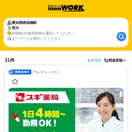
愛知県
尾頭橋駅
受付
特徴/給与/雇用形態を選択してください
キーワードを選択してください
31件
条件保存
関連度順
アルバイト・パート