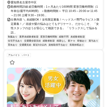
愛知県名古屋市中区
勤務時間詳細 総労働時間：1ヶ月あたり160時間 変形労働時間制（1
年単位/週平均40時間） ＜勤務時間例＞ 平日 10:45～20:00 or 11:45
～21:00 土曜 9:30～19:00...
仕事内容 ＼ 未経験OK！女性限定募集！ヘッドスパ専門セラピスト限
定募集！／ 頭皮や髪の悩みはとてもデリケート。 だからこそ、 「女
性スタッフのほうが安心して相談できる」 「リラックスして悩みを
話...
制服あり
業界未経験者歓迎
変形労働時間制
経験不問
未経験者歓迎
住宅手当あり
交通費全額支給
経験者歓迎
残業なし
駅ナカ
研修あり
賞与あり
育休あり
交通費支給
駅近5分以内
資格取得手当あり
長期休暇あり
アルバイト・パート