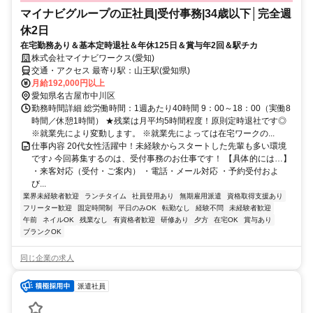
マイナビグループの正社員|受付事務|34歳以下│完全週
休2日
在宅勤務あり＆基本定時退社＆年休125日＆賞与年2回＆駅チカ
株式会社マイナビワークス(愛知)
交通・アクセス 最寄り駅：山王駅(愛知県)
月給192,000円以上
愛知県名古屋市中川区
勤務時間詳細 総労働時間：1週あたり40時間 9：00～18：00（実働8
時間／休憩1時間） ★残業は月平均5時間程度！原則定時退社です◎
※就業先により変動します。 ※就業先によっては在宅ワークの...
仕事内容 20代女性活躍中！未経験からスタートした先輩も多い環境
です♪ 今回募集するのは、受付事務のお仕事です！ 【具体的には…】
・来客対応（受付・ご案内） ・電話・メール対応 ・予約受付およ
び...
業界未経験者歓迎
ランチタイム
社員登用あり
無期雇用派遣
資格取得支援あり
フリーター歓迎
固定時間制
平日のみOK
転勤なし
経験不問
未経験者歓迎
午前
ネイルOK
残業なし
有資格者歓迎
研修あり
夕方
在宅OK
賞与あり
ブランクOK
同じ企業の求人
派遣社員