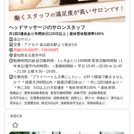
ヘッドマッサージのサロンスタッフ
月1回3連休あり年間休日120日以上｜産休育休取得率100%
金山サロン
交通・アクセス 金山総合駅より徒歩1分
月給210,000円～330,000円
愛知県名古屋市中区
勤務時間詳細 総労働時間：1ヶ月あたり160時間 変形労働時間制（1
年単位/週平均40時間） ＜勤務時間例＞ 平日 10:45～20:00 or 11:45
～21:00 土曜 9:30～19:00...
仕事内容 『プライベートも大事にしたい』 が叶う職場で働きません
か？ ＊残業月2時間以内 ＊隔週日曜日休み！ ＊月に1回3連休あり！
＊年に3回、5日以上の大型連休 ＊有休所得率100% ＊産休所得...
制服あり
業界未経験者歓迎
変形労働時間制
経験不問
未経験者歓迎
住宅手当あり
交通費全額支給
経験者歓迎
残業なし
駅ナカ
研修あり
賞与あり
育休あり
交通費支給
駅近5分以内
資格取得手当あり
長期休暇あり
派遣社員