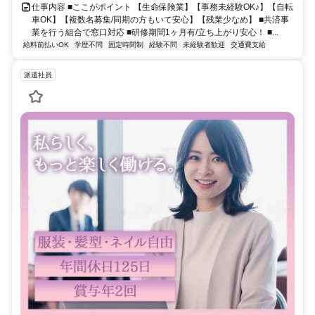
仕事内容 ■ここがポイント 【生命保険業】【事務未経験OK♪】【自転
車OK】【複数名募集/同期の方もいて安心】【残業少なめ】 ■共済事
業を行う組合で窓口対応 ■研修期間1ヶ月有/立ち上がり安心！ ■...
給料前払いOK
学歴不問
固定時間制
経験不問
未経験者歓迎
交通費支給
派遣社員