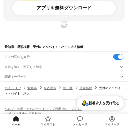
アプリを無料ダウンロード
愛知県、尾頭橋駅、受付のアルバイト・バイト求人情報
求人の詳細を表示
条件を追加・変更して検索
市区町村を追加・変更
関連キーワード
完全在宅ワーク 全国
シール貼り 在宅
現在地周辺
ガチャガチャ
犬カフェ
愛知県
駅を追加・変更
バイトTOP
愛知県
名古屋市
中川区
尾頭橋駅
受付のアルバイ
愛知県
すべて
ト・バイト・求人
名古屋市
すべて
職種を追加・変更
JR中央本線(名古屋～塩尻)
千種区
東区
北区
西区
中村区
中区
昭和区
瑞穂区
熱田区
中川区
港区
南区
守山区
名古屋駅
金山駅
鶴舞駅
千種駅
千種駅
千種駅
大曽根駅
新守山駅
勝川駅
春日井駅
新着求人を受け取る
飲食・フードサービス
緑区
名東区
天白区
特徴を追加・変更
神領駅
高蔵寺駅
定光寺駅
飲食・フードサービス
すべて
ヘルプ・お問い合わせ
サイトマップ
利用規約・プライバシーポリシー
豊橋市
岡崎市
一宮市
瀬戸市
半田市
春日井市
豊川市
津島市
碧南市
刈谷市
豊田市
ホールスタッフ
キッチンスタッフ
皿洗い・洗い場
精肉・鮮魚加工
給食調理
人気
[企業]求人広告の掲載相談
JR飯田線(豊橋～天竜峡)
安城市
西尾市
蒲郡市
犬山市
常滑市
江南市
小牧市
稲沢市
新城市
東海市
大府市
雇用形態を追加・変更
パン屋（ベーカリー）
フードカウンター販売員
バー（BAR）・バーテンダー
日払いOK
高校生歓迎
学生歓迎
深夜の仕事
髪型・髪色自由
ひげOK
ネイルOK
豊橋駅
船町駅
下地駅
小坂井駅
牛久保駅
豊川駅
三河一宮駅
長山駅
江島駅
東上駅
知多市
知立市
尾張旭市
高浜市
岩倉市
豊明市
日進市
田原市
愛西市
清須市
飲食店補助（開店・閉店準備）
飲食店（店長・マネージャー）
ピアスOK
アルバイト・パート
履歴書不要
オープニングスタッフ
留学生・外国人活躍中
野田城駅
新城駅
東新町駅
茶臼山駅
三河東郷駅
大海駅
鳥居駅
長篠城駅
本長篠駅
ホーム
マイリスト
メッセージ
マイページ
北名古屋市
弥富市
みよし市
長久手市
あま市
愛知郡
西春日井郡
丹羽郡
海部郡
都道府県を変更
営業・販売
勤務期間
正社員
三河大野駅
湯谷温泉駅
三河槙原駅
柿平駅
三河川合駅
池場駅
東栄駅