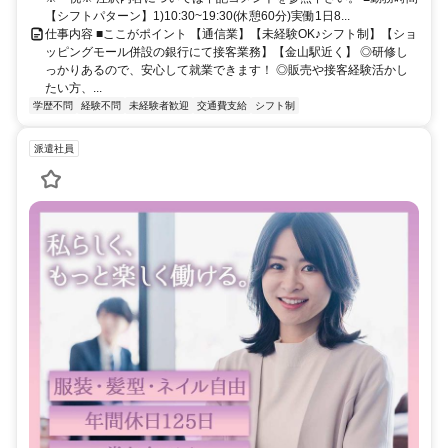
【シフトパターン】1)10:30~19:30(休憩60分)実働1日8...
仕事内容 ■ここがポイント 【通信業】【未経験OK♪シフト制】【ショ
ッピングモール併設の銀行にて接客業務】【金山駅近く】 ◎研修し
っかりあるので、安心して就業できます！ ◎販売や接客経験活かし
たい方、...
学歴不問
経験不問
未経験者歓迎
交通費支給
シフト制
派遣社員