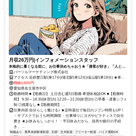
月収26万円|インフォメーションスタッフ
本格的に暑くなる前に、お仕事決めちゃおう★「接客が好き」「人と話
すことが好き」そんな方必見♪定時退社&高時給1600円！
パーソルマーケティング株式会社
アクセス 近鉄蟹江駅(車17分)/港北駅(車12分)/金山駅(車18分) ★車・
バイク・自転車通勤OK ★直通バス有り
時給1,600円
愛知県名古屋市中区
勤務時間 ■【勤務日】 土日含む週5日勤務 希望休相談OK ■【勤務時
間】 9:30～18:30(休憩1h) 12:20～21:20(休憩1h) ◎早番・遅番シフト
制 ◎残業なし ■【勤務期間】 ...
仕事内容 自分らしく働ける♪ ★定時退社で毎日のジブン時間もUP！
・サブスクでおうち時間満喫 ・仕事帰りにヨガやピラティスで自分
磨き ★お休みもしっかり！ ・平日休みだから、役所や銀行の手続
き、 ...
制服あり
業界未経験者歓迎
主婦・主夫歓迎
フリーター歓迎
バイク通勤OK