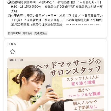
勤務時間 実働時間：7時間45分/日 平均勤務日数：1ヶ月あたり21日
9:30～18:15(休憩60分） ※残業は月20時間程度 ※残業代は別途全額
支給
仕事内容 ＼安定の日産ディーラー！地元で正社員 ／ ＊日産販売店の
正社員！ ＊未経験歓迎！社内研修有、日々の教育体制充実 ＊平均残
業月20時間程（残業代は別途全額支給） ―・―・―・―・―・―・
―・―...
固定時間制
賞与あり
交通費支給
正社員