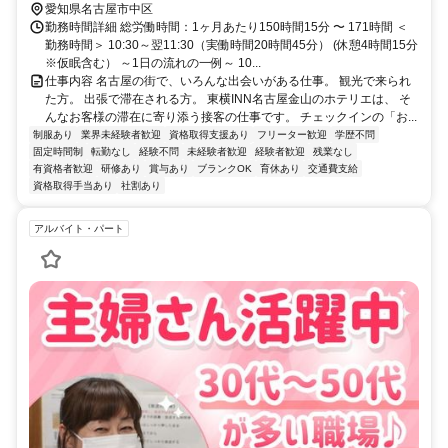
出口から徒歩7分
愛知県名古屋市中区
勤務時間詳細 総労働時間：1ヶ月あたり150時間15分 〜 171時間 ＜
勤務時間＞ 10:30～翌11:30（実働時間20時間45分） (休憩4時間15分
※仮眠含む） ～1日の流れの一例～ 10...
仕事内容 名古屋の街で、いろんな出会いがある仕事。 観光で来られ
た方。 出張で滞在される方。 東横INN名古屋金山のホテリエは、 そ
んなお客様の滞在に寄り添う接客の仕事です。 チェックインの「お...
制服あり
業界未経験者歓迎
資格取得支援あり
フリーター歓迎
学歴不問
固定時間制
転勤なし
経験不問
未経験者歓迎
経験者歓迎
残業なし
有資格者歓迎
研修あり
賞与あり
ブランクOK
育休あり
交通費支給
資格取得手当あり
社割あり
アルバイト・パート