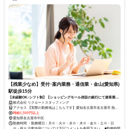
【残業少なめ】受付･案内業務・通信業・金山(愛知県)
駅徒歩15分
【未経験OK♪シフト制】【ショッピングモール併設の銀行にて接客業
務】【金山駅近く】◎研修しっかりあるので、安心して就業できます！
株式会社 リクルートスタッフィング
アクセス 【実際の勤務地はこちらです】愛知名古屋市名古屋市 熱田
区金山(愛知県)駅徒歩15分
時給1,500円以上
愛知県名古屋市中区
勤務時間 ・勤務曜日：月※・火※・水※・木※・金※・土※・日
※・祝※ 注釈内容については下記コメントを参照下さい。 ■勤務時間