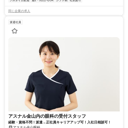
フルタイム歓迎
週2・3日からOK
シフト制
社割あり
同じ企業の求人
派遣社員
アスナル金山内の眼科の受付スタッフ
経験・資格不問！派遣→正社員キャリアアップ可！入社日相談可！
アスナル金山眼科