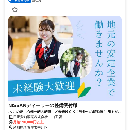
正社員
NISSANディーラーの整備受付職
.＼この夏、心機一転の転職！／未経験ＯＫ！県外への転勤無し 誰もが知
る安心な会社！年間休日115日！
日産愛知販売株式会社 山王店
月給190,000円以上
愛知県名古屋市中川区