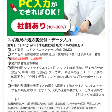
スギ薬局の処方箋受付・データ入力
週3日、1日4hからOK│未経験歓迎│最大30％の社割あり
スギ薬局 スギクリニックモール金山店(MC)
アクセス 名古屋市営名城線 金山（愛知県）4番口徒歩約1分、名古屋
市営名港線 金山（愛知県）4番口徒歩約1分、ＪＲ東海道本線 金山
時給1,150円～1,250円
（愛知県）北口徒歩約1分
愛知県名古屋市中区
勤務時間 シフトサイクル：1ヶ月 ／ シフトは前月末に 翌１カ月分が
決定 ＼ 時間・曜日は固定シフトです。 希望休の提出OK！ 「子供の
体調不良」「介護や子育て」など 急なお休みもお互いサポートして
い...
仕事内容 家事や子育てとの両立も応援！！働きやすさもスキルアッ
プもスギ薬局で叶います！ ＼ 人気の医療事務デビューはスギ薬局で
／ ―――――――――――――――――――― 7割以上が未経験スタ
ート！...
扶養内勤務OK
1日4時間以内OK
主婦・主夫歓迎
フリーター歓迎
平日のみOK
転勤なし
未経験者歓迎
月1シフト提出
ブランクOK
交通費支給
長期歓迎