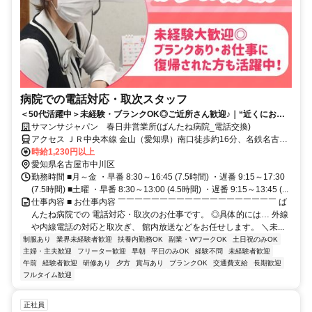
病院での電話対応・取次スタッフ
＜50代活躍中＞未経験・ブランクOK◎ご近所さん歓迎♪｜“近くにお住
まいの方”にピッタリ！駅・バス停から徒歩5分・自転車通勤OK
サマンサジャパン 春日井営業所(ばんたね病院_電話交換)
アクセス ＪＲ中央本線 金山（愛知県）南口徒歩約16分、名鉄名古屋
本線/名鉄空港線 金山（愛知県）南口徒歩約16分、ＪＲ東海道本線 金
時給1,230円以上
山（愛知県）南口徒歩約16分
愛知県名古屋市中川区
勤務時間 ■月～金 ・早番 8:30～16:45 (7.5時間) ・遅番 9:15～17:30
(7.5時間) ■土曜 ・早番 8:30～13:00 (4.5時間) ・遅番 9:15～13:45 (...
仕事内容 ■ お仕事内容 ￣￣￣￣￣￣￣￣￣￣￣￣￣￣￣￣￣￣￣ ば
んたね病院での 電話対応・取次のお仕事です。 ◎具体的には… 外線
や内線電話の対応と取次ぎ、 館内放送などをお任せします。 ＼未...
制服あり
業界未経験者歓迎
扶養内勤務OK
副業・WワークOK
土日祝のみOK
主婦・主夫歓迎
フリーター歓迎
早朝
平日のみOK
経験不問
未経験者歓迎
午前
経験者歓迎
研修あり
夕方
賞与あり
ブランクOK
交通費支給
長期歓迎
フルタイム歓迎
正社員