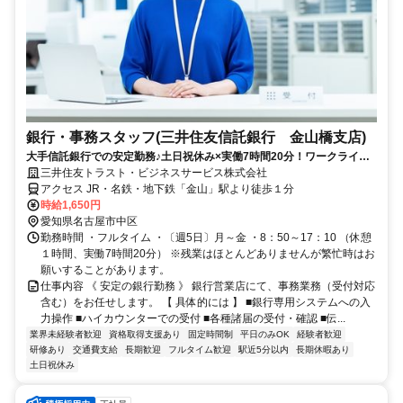
銀行・事務スタッフ(三井住友信託銀行 金山橋支店)
大手信託銀行での安定勤務♪土日祝休み×実働7時間20分！ワークライフ
バランス◎
三井住友トラスト・ビジネスサービス株式会社
アクセス JR・名鉄・地下鉄「金山」駅より徒歩１分
時給1,650円
愛知県名古屋市中区
勤務時間 ・フルタイム ・〔週5日〕月～金 ・8：50～17：10 （休憩
１時間、実働7時間20分） ※残業はほとんどありませんが繁忙時はお
願いすることがあります。
仕事内容 《 安定の銀行勤務 》 銀行営業店にて、事務業務（受付対応
含む）をお任せします。 【 具体的には 】 ■銀行専用システムへの入
力操作 ■ハイカウンターでの受付 ■各種諸届の受付・確認 ■伝...
業界未経験者歓迎
資格取得支援あり
固定時間制
平日のみOK
経験者歓迎
研修あり
交通費支給
長期歓迎
フルタイム歓迎
駅近5分以内
長期休暇あり
土日祝休み