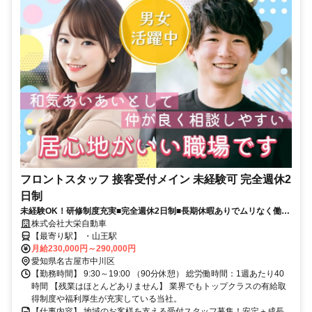
フロントスタッフ 接客受付メイン 未経験可 完全週休2
日制
未経験OK！研修制度充実■完全週休2日制■長期休暇ありでムリなく働け
る■応募後２日以内にご連絡
株式会社大栄自動車
【最寄り駅】 ・山王駅
月給230,000円～290,000円
愛知県名古屋市中川区
【勤務時間】 9:30～19:00 （90分休憩） 総労働時間：1週あたり40
時間 【残業はほとんどありません】 業界でもトップクラスの有給取
得制度や福利厚生が充実している当社。
【仕事内容】 地域のお客様を支える受付スタッフ募集！安定＋成長