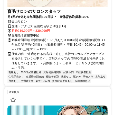
育毛サロンのサロンスタッフ
月1回3連休あり年間休日120日以上｜産休育休取得率100%
金山サロン
交通・アクセス 金山総合駅より徒歩1分
月給210,000円～330,000円
愛知県名古屋市中区
勤務時間詳細 総労働時間：1ヶ月あたり160時間 変形労働時間制（1
年単位/週平均40時間） ＜勤務時間例＞ 平日 10:45～20:00 or 11:45
～21:00 土曜 9:30～19:00...
仕事内容 ご来店されるお客様に対し、当社のスカルプケアサービス
を提供していく仕事です。店舗スタッフの 管理や育成も将来的にお
任せしていきます。 ＜具体的には＞ 〇初回 ・ヒアリング(髪のお悩
み・生活...
制服あり
業界未経験者歓迎
変形労働時間制
経験不問
未経験者歓迎
住宅手当あり
交通費全額支給
経験者歓迎
残業なし
駅ナカ
研修あり
賞与あり
育休あり
交通費支給
駅近5分以内
資格取得手当あり
長期休暇あり
派遣社員