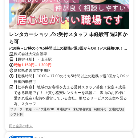
レンタカーショップの受付スタッフ 未経験可 週3回か
ら可
✅10時～17時のうち5時間以上の勤務✅週3回からOK！✅未経験OK！サ
ポート体制充実✅応募後２日以内にご連絡！ 【お電話からも応募受付
株式会社大栄自動車
中！052-655-6810】
【最寄り駅】 ・山王駅
時給1,150円～1,300円
愛知県名古屋市中川区
【勤務時間】 10:00～17:00のうち5時間以上の勤務 ✅週3回からOK ✅
扶養内勤務可
【仕事内容】 地域のお客様を支える受付スタッフ募集！安定＋成長
できる職場です！ 上質な格安レンタカーを武器に、沢山のお客様に
愛され現在7店舗を運営している当社。更なるサービスの充実を図る
為、スタッフ...
フリーター歓迎
バイク通勤OK
車通勤OK
未経験者歓迎
制服貸与
交通費支給
シフト制
同じ企業の求人