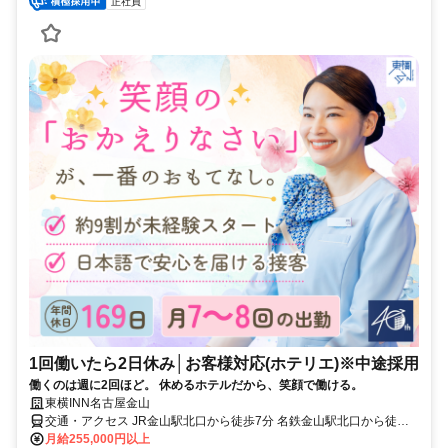
正社員
1回働いたら2日休み│お客様対応(ホテリエ)※中途採用
働くのは週に2回ほど。 休めるホテルだから、笑顔で働ける。
東横INN名古屋金山
交通・アクセス JR金山駅北口から徒歩7分 名鉄金山駅北口から徒歩7
分 地下鉄名城線金山駅5番出口から徒歩7分 地下鉄名港線金山駅5番
月給255,000円以上