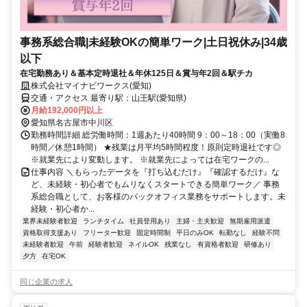
事務系総合職|未経験OKの簡単ワーク|土日祝休み|34歳
以下
在宅勤務あり＆基本定時退社＆年休125日＆賞与年2回＆駅チカ
株式会社マイナビワークス(愛知)
交通・アクセス 最寄り駅：山王駅(愛知県)
月給192,000円以上
愛知県名古屋市中川区
勤務時間詳細 総労働時間：1週あたり40時間 9：00～18：00（実働8
時間／休憩1時間） ★残業は月平均5時間程度！原則定時退社です◎
※就業先により変動します。 ※就業先によっては在宅ワークの...
仕事内容 ＼もらったデータを『打ち込むだけ』『確認するだけ』な
ど、未経験・初心者でもムリなくスタートできる簡単ワーク／ 事務
系総合職として、お客様のバックオフィス業務をサポートします。未
経験・初心者か...
業界未経験者歓迎
ランチタイム
社員登用あり
主婦・主夫歓迎
無期雇用派遣
資格取得支援あり
フリーター歓迎
固定時間制
平日のみOK
転勤なし
経験不問
未経験者歓迎
午前
経験者歓迎
ネイルOK
残業なし
有資格者歓迎
研修あり
夕方
在宅OK
同じ企業の求人