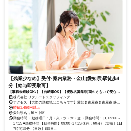
【残業少なめ】受付･案内業務・金山(愛知県)駅徒歩4
分【給与即受取可】
【事務未経験OK♪】【自転車OK】【複数名募集/同期の方もいて安心】
【残業少なめ】■共済事業を行う組合で窓口対応
株式会社 リクルートスタッフィング
アクセス 【実際の勤務地はこちらです】愛知名古屋市名古屋市 熱田
区金山(愛知県)駅徒歩4分西高蔵駅徒歩10分
時給1,450円以上
愛知県名古屋市中区
勤務時間 ・勤務曜日：月・火・水・木・金 ・勤務時間： [1] 09:00～
17:15 ■勤務時間 【勤務時間】09:00~17:15(休憩：60分) 【実働】1日
7時間15分 【日数】週5日...