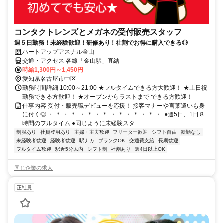
コンタクトレンズとメガネの受付販売スタッフ
週５日勤務！未経験歓迎！研修あり！社割でお得に購入できる◎
ハートアップアスナル金山
交通・アクセス 各線「金山駅」直結
時給1,300円～1,450円
愛知県名古屋市中区
勤務時間詳細 10:00～21:00 ★フルタイムできる方大歓迎！ ★土日祝
勤務できる方歓迎！ ★オープンからラストまで できる方歓迎！
仕事内容 受付・販売職デビューを応援！ 接客マナーや言葉遣いも身
に付く◎ ・:＊:・:＊: ・:＊:・:＊: ・:＊:・:＊:・:＊:・: ●週5日、1日８
時間のフルタイム ●同じように未経験スタ...
制服あり
社員登用あり
主婦・主夫歓迎
フリーター歓迎
シフト自由
転勤なし
未経験者歓迎
経験者歓迎
駅ナカ
ブランクOK
交通費支給
長期歓迎
フルタイム歓迎
駅近5分以内
シフト制
社割あり
週4日以上OK
同じ企業の求人
正社員