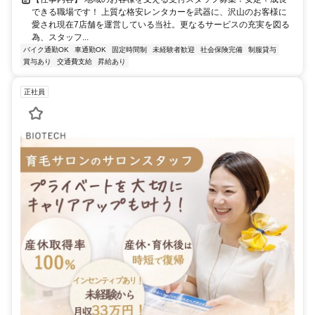
できる職場です！ 上質な格安レンタカーを武器に、沢山のお客様に
愛され現在7店舗を運営している当社。更なるサービスの充実を図る
為、スタッフ...
バイク通勤OK
車通勤OK
固定時間制
未経験者歓迎
社会保険完備
制服貸与
賞与あり
交通費支給
昇給あり
正社員